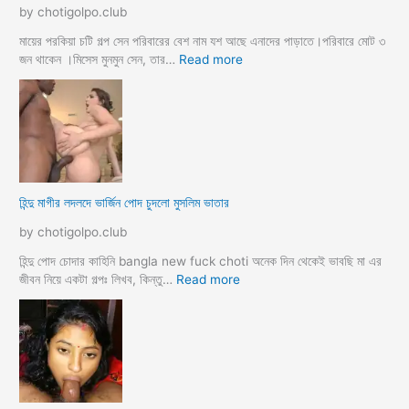
দ
মা
by chotigolpo.club
লো
মা
তো
মায়ের পরকিয়া চটি গল্প সেন পরিবারের বেশ নাম যশ আছে এনাদের পাড়াতে।পরিবারে মোট ৩
বো
:
জন থাকেন ।মিসেস মুনমুন সেন, তার…
Read more
ন
হি
কে
ন্দু
চো
মা
দা
য়ে
র
র
কা
প
হি
র
হিন্দু মাগীর লদলদে ভার্জিন পোদ চুদলো মুসলিম ভাতার
নী
কি
য়া
by chotigolpo.club
চ
টি
হিন্দু পোদ চোদার কাহিনি bangla new fuck choti অনেক দিন থেকেই ভাবছি মা এর
গ
:
জীবন নিয়ে একটা গল্পঃ লিখব, কিন্তু…
Read more
ল্প
হি
ন্দু
মা
গী
র
ল
দ