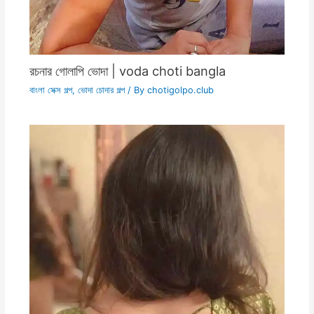
রচনার গোলাপি ভোদা | voda choti bangla
বাংলা সেক্স গল্প
,
ভোদা চোদার গল্প
/ By
chotigolpo.club