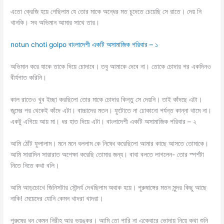
এতো ক্রেজি হয়ে গেছিলাম যে তোর মাকে অন্ধের মত চুদেতে চেয়েছি সে রাতে। দেয় নি
খানকি। সব অভিমান আমার সাথে তার।
notun choti golpo বাংলাদেশী একটি অসামাজিক পরিবার – ১
অভিমান করে যাকে তাকে দিয়ে চোদাবে। তবু আমাকে দেবে না। তোকে চোদার পর একদিনও
বীর্যপাত করিনি।
কাল রাতেও খুব ইচ্ছা করছিলো তোর মাকে চোদার কিন্তু সে দেয়নি। তাই কাঁদছে এটা।
জন্মের পর থেকেই কাঁদে এটা। বাচ্চাদের মতন। ফুটোতে না ঢোকানো পর্যন্ত কান্না থামে না।
একটু এগিয়ে আয় মা। ধর হাত দিয়ে এটা। বাংলাদেশী একটি অসামাজিক পরিবার – ২
আমি ঠোঁট ফুলালাম। মনে মনে বললাম কে নিষেধ করেছিলো আমার কাছে আসতে তোমাকে।
আমি সারাদিন সারারাত অপেক্ষা করেছি তোমার জন্য। বাবা বলতে লাগলেন- তোর স্পর্শটা
নিতে নিতে কথা বলি।
আমি আড়চোখে জিনিসটার সৌন্দর্য দেখছিলাম অবাক হয়ে। পুরুষাঙ্গের মতন সুন্দর কিছু আছে
নাকি! মেয়েদের যোনি কেমন খাদরা খাদরা।
পুরুষের ধন কেমন নিরীহ আর ভয়ঙ্কর। আমি তো পারি না একেবারে ভোদায় নিয়ে কথা শুনি