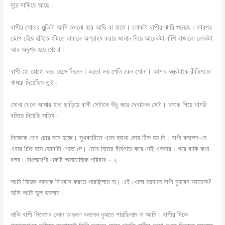
দূরে দাড়িয়ে আছে।
বাপীর সোনার মুন্ডিটা আমি তখনো ধরে আছি বা হাতে। লোকটা বাপীর ঝারি শুনেছে। তারপর
ঝোপ ঘেঁষে হাঁটতে হাঁটতে বাবাকে অগ্রাহ্য করার জানান দিয়ে আরেকটা বাঁশি বাজালো লোকটা
আর অদৃশ্য হয়ে গেলো।
বাপী হো হোহো করে হেসে দিলেন। এতো ভয় পেলি কেন সোনা। আমার যন্ত্রটাকে রীতিমতো
খামচে দিয়েছিস তুই।
সোনা থেকে আমার হাত ছাড়িয়ে বাপী সেটাকে উঁচু করে দেখালেন সেটা। চমকে গিয়ে খামচি
বসিয়ে দিয়েছি সত্যি।
নিজেকে চোর চোর মনে হচ্ছে। সুখকাঠিতে এমন ব্যাথা দেয়া ঠিক হয় নি। বাপী বললেন-নে
এবার চিত হয়ে ভোদাটা পেতে দে। তোর ভিতর বীর্যপাত করে দেই একবার। পরে বাকি কথা
বলব। বাংলাদেশী একটি অসামাজিক পরিবার – ২
আমি নিজের কানকে বিশ্বাস করতে পারছিলাম না। এই খোলা ময়দানে বাপী চুদবেন আমাকে?
নাকি আমি ভুল শুনলাম।
নাকি বাপী সিনেমার কোন ডায়লগ বললেন বুঝতে পারছিলাম না আমি। বাপীর দিকে