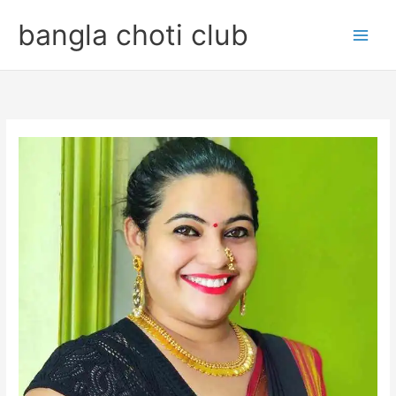
Skip
bangla choti club
to
content