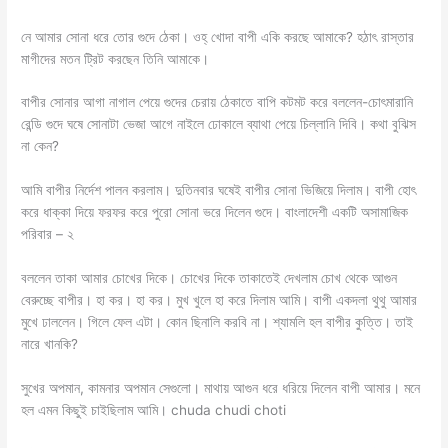
নে আমার সোনা ধরে তোর গুদে ঠেকা। ওহ্ খোদা বাপী একি করছে আমাকে? হঠাৎ রাস্তার
মাগীদের মতন ট্রিট করছেন তিনি আমাকে।
বাপীর সোনার আগা নাগাল পেয়ে গুদের চেরায় ঠেকাতে বাপি কটমট করে বললেন-চোৎমারানি
রেন্ডি গুদে ঘষে সোনাটা ভেজা আগে নাইলে ঢোকালে ব্যাথা পেয়ে চিল্লানি দিবি। কথা বুঝিস
না কেন?
আমি বাপীর নির্দেশ পালন করলাম। দুতিনবার ঘষেই বাপীর সোনা ভিজিয়ে দিলাম। বাপী হোৎ
করে ধাক্কা দিয়ে ফরফর করে পুরো সোনা ভরে দিলেন গুদে। বাংলাদেশী একটি অসামাজিক
পরিবার – ২
বললেন তাকা আমার চোখের দিকে। চোখের দিকে তাকাতেই দেখলাম চোখ থেকে আগুন
বেরুচ্ছে বাপীর। হা কর। হা কর। মুখ খুলে হা করে দিলাম আমি। বাপী একদলা থুথু আমার
মুখে ঢাললেন। গিলে ফেল এটা। কোন ছিনালি করবি না। শ্যামলি হল বাপীর কুত্তি। তাই
নারে খানকি?
সুখের অপমান, কামনার অপমান সেগুলো। মাথায় আগুন ধরে ধরিয়ে দিলেন বাপী আমার। মনে
হল এমন কিছুই চাইছিলাম আমি। chuda chudi choti