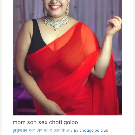
mom son sex choti golpo
চুদাচুদির গল্প
,
বাংলা সেক্স গল্প
,
মা ছেলে চটি গল্প
/ By
chotigolpo.club