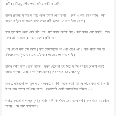
বাপীর। কিন্তু বাপীর প্ল্যান সত্যি জানি না আমি।
বাপীর প্ল্যানের বাইরে যাওয়ার কোন ইচ্ছাই নেই আমার। একটু এগিয়ে এলাম আমি। ডান
হাতটা বাড়িয়ে ধন ধরতে যাবো তখন বাপী বললেন-বা হাত দিয়ে ধর মা।
ডান হাত দিয়ে ধরলে কেউ হঠাৎ দেখে মনে করবে আমরা কিছু গোপন করার চেষ্টা করছি। মাঝে
মাঝে ওই পাহারাদাররা এসে দেখার চেষ্টা করে।
ওরা দেখেই মজা নেয় বুঝলি। কত মেয়েমানুষের গুদ পোদ দেখে ওরা। মাঝে মাঝে মনে হয়
এইখানে পাহাড়াদারের কাজ করি আর মেয়েদের গুদপোদ দেখি।
বাপীর কথায় হাসি পেলো আমার। মুচকি হেসে বা হাত দিয়ে বাপীর গনগনে সোনাটা ধরেই
চমকে গেলাম। এ মা এতো গরম কেনো। bangla sex story
গুদে ঢোকালেতো গুদ পুড়ে যাবে একেবারে। বাপী বললেন-হ্যা হ্যা ধর ভালো করে ধর। এটার
উপর তোর অনেক অধিকার আছে। বাংলাদেশী একটি অসামাজিক পরিবার – ২
এবারে বলতো মা আব্বুর কুত্তি শ্যামা এটা কি সত্যি তোর মনের কথা? কান গরম হয়ে গেলো
আমার। তবু মাথা ঝাকালাম।