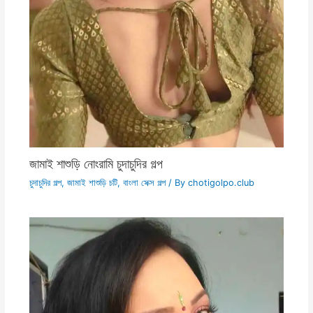
জামাই শাশুড়ি নোংরামি চুদাচুদির গল্প
চুদাচুদির গল্প
,
জামাই শাশুড়ি চটি
,
বাংলা সেক্স গল্প
/ By
chotigolpo.club