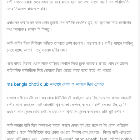
বাপী বললেন-বোকা মেয়ে এসব শব্দ করে বলতে হয়। যত কথা বলতে পারবি তত পরিস্থিতি
তোর নিয়ন্ত্রণে রাখতে পারবি।
এবার বল গুছিয়ে বল কাল কোন মুভিটা দেখলি? কি দেখলি? তুই তো ম্যাসেজ দিয়ে জানানোর
কথা আমাকে। জানাস নি কিন্তু।
আমি বাপীর দিকে সিরিয়াস ভঙ্গিতে তাকাতে চেষ্টা করলাম। পারলাম না। বাপীর সামনে সবকিছু
ভেঙ্গে যাচ্ছে আমার। তবু বললাম ছবির নাম।
মেয়ে বাবার বিছানা থেকে মাকে তাড়িয়ে সেখানে নিজে ঢুকে পরেছে। মায়ের দোষ সে তাদের
পারিবারিক কর্মচারীকে দিয়ে চোদাতে গিয়ে মেয়ের কাছে হাতে নাতে ধরা পরেছে।
ma bangla choti club অবশেষে বেশ্যা মা আমাকে দিয়ে চোদাবে
বললাম বাপী মেয়েটা যখন ওর মাকে হিউমিলিয়েট করছিলো আর বিছানাতে ওর মায়ের সামনেই
বাপীর সাথে করছিলো সেই জায়গাটা খুব ভালো লেগেছে আমার। বাপী বললেন-উহু হয় নি।
এখানে কোন সেন্সর বোর্ড নেই যে ওরা চোদা শব্দটাকে সেন্সর করে দেবে তাই তুই বলবি না।
আমি লজ্জার হাসি দিয়ে বললাম-হু মায়ের সামনে কেমন হ্যাংলার মতন বাপীর চোদা খাচ্ছিলো
মেয়েটা। মাকে হিউমিলিয়েট করে চোদা খাওয়ার বিষয়টা বেশ লেগেছে। কিন্তু বাপী এটারতো
আরো পার্ট থাকার কথা। সেগুলো দাও নি কেনো? bangladeshi fami choti golpo