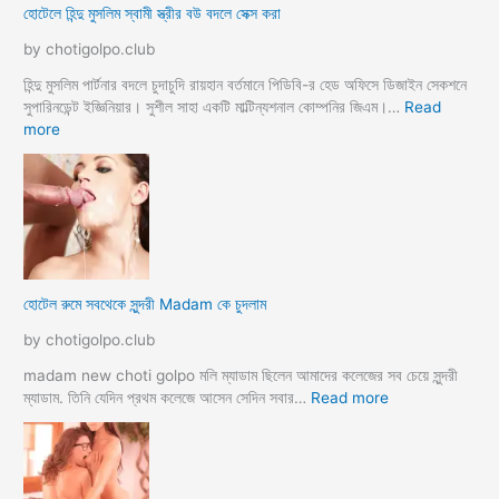
হোটেলে হিন্দু মুসলিম স্বামী স্ত্রীর বউ বদলে সেক্স করা
by chotigolpo.club
হিন্দু মুসলিম পার্টনার বদলে চুদাচুদি রায়হান বর্তমানে পিডিবি-র হেড অফিসে ডিজাইন সেকশনে
সুপারিনডেন্ট ইজ্ঞিনিয়ার। সুশীল সাহা একটি মাল্টিন্যশনাল কোম্পনির জিএম।…
Read
:
more
হো
টে
লে
হি
ন্দু
মু
স
হোটেল রুমে সবথেকে সুন্দরী Madam কে চুদলাম
লি
ম
by chotigolpo.club
স্বা
মী
madam new choti golpo মলি ম্যাডাম ছিলেন আমাদের কলেজের সব চেয়ে সুন্দরী
স্ত্রী
:
ম্যাডাম. তিনি যেদিন প্রথম কলেজে আসেন সেদিন সবার…
Read more
র
হো
ব
টে
উ
ল
ব
রু