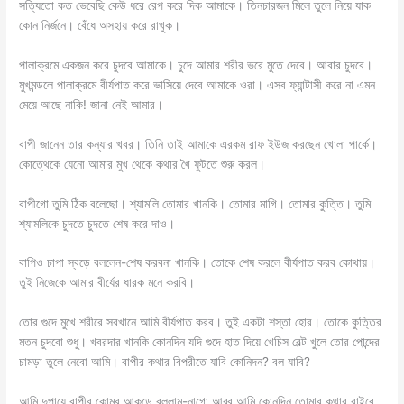
সত্যিতো কত ভেবেছি কেউ ধরে রেপ করে দিক আমাকে। তিনচারজন মিলে তুলে নিয়ে যাক
কোন নির্জনে। বেঁধে অসহায় করে রাখুক।
পালাক্রমে একজন করে চুদবে আমাকে। চুদে আমার শরীর ভরে মুতে দেবে। আবার চুদবে।
মুখমন্ডলে পালাক্রমে বীর্যপাত করে ভাসিয়ে দেবে আমাকে ওরা। এসব ফ্যান্টাসী করে না এমন
মেয়ে আছে নাকি! জানা নেই আমার।
বাপী জানেন তার কন্যার খবর। তিনি তাই আমাকে এরকম রাফ ইউজ করছেন খোলা পার্কে।
কোত্থেকে যেনো আমার মুখ থেকে কথার খৈ ফুটতে শুরু করল।
বাপীগো তুমি ঠিক বলেছো। শ্যামলি তোমার খানকি। তোমার মাগি। তোমার কুত্তি। তুমি
শ্যামলিকে চুদতে চুদতে শেষ করে দাও।
বাপিও চাপা স্বড়ে বললেন-শেষ করবনা খানকি। তোকে শেষ করলে বীর্যপাত করব কোথায়।
তুই নিজেকে আমার বীর্যের ধারক মনে করবি।
তোর গুদে মুখে শরীরে সবখানে আমি বীর্যপাত করব। তুই একটা শস্তা হোর। তোকে কুত্তির
মতন চুদবো শুধু। খবরদার খানকি কোনদিন যদি গুদে হাত দিয়ে খেচিস বেল্ট খুলে তোর পোন্দের
চামড়া তুলে নেবো আমি। বাপীর কথার বিপরীতে যাবি কোনিদন? বল যাবি?
আমি দুপায়ে বাপীর কোমর আকড়ে বললাম-নাগো আব্বু আমি কোনদিন তোমার কথার বাইরে