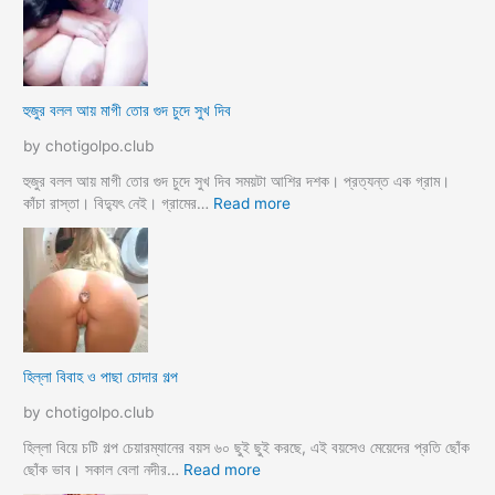
স্যা
র
জো
র
ক
হুজুর বলল আয় মাগী তোর গুদ চুদে সুখ দিব
রে
চু
by chotigolpo.club
দ
লো
হুজুর বলল আয় মাগী তোর গুদ চুদে সুখ দিব সময়টা আশির দশক। প্রত্যন্ত এক গ্রাম।
ছা
:
কাঁচা রাস্তা। বিদ্যুৎ নেই। গ্রামের…
Read more
ত্রী
হু
কে
জু
j
র
o
ব
r
ল
k
ল
o
আ
হিল্লা বিবাহ ও পাছা চোদার গল্প
r
য়
e
মা
by chotigolpo.club
c
গী
h
তো
হিল্লা বিয়ে চটি গল্প চেয়ারম্যানের বয়স ৬০ ছুই ছুই করছে, এই বয়সেও মেয়েদের প্রতি ছোঁক
o
র
:
ছোঁক ভাব। সকাল বেলা নদীর…
Read more
d
গু
হি