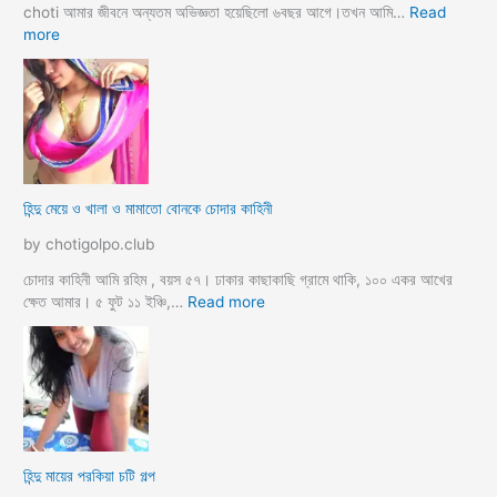
গ
choti আমার জীবনে অন্যতম অভিজ্ঞতা হয়েছিলো ৬বছর আগে।তখন আমি…
Read
ল্প
:
more
হি
ন্দু
ম্যা
নে
জা
র
মা
হিন্দু মেয়ে ও খালা ও মামাতো বোনকে চোদার কাহিনী
লি
কে
by chotigolpo.club
র
ধা
চোদার কাহিনী আমি রহিম , বয়স ৫৭। ঢাকার কাছাকাছি গ্রামে থাকি, ১০০ একর আখের
র্মি
:
ক্ষেত আমার। ৫ ফুট ১১ ইঞ্চি,…
Read more
ক
হি
ব
ন্দু
উ
মে
ও
য়ে
মে
ও
য়ে
খা
কে
লা
হিন্দু মায়ের পরকিয়া চটি গল্প
চু
ও