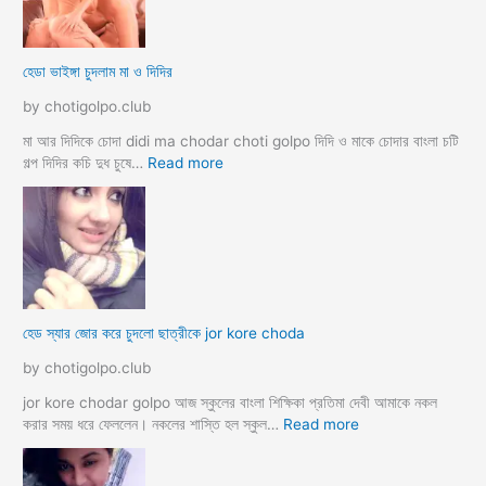
দ
মে
লে
স
সে
ব
হেডা ভাইঙ্গা চুদলাম মা ও দিদির
ক্স
থে
ক
কে
by chotigolpo.club
রা
সু
ন্দ
মা আর দিদিকে চোদা didi ma chodar choti golpo দিদি ও মাকে চোদার বাংলা চটি
রী
:
গল্প দিদির কচি দুধ চুষে…
Read more
M
হে
a
ডা
d
ভা
a
ই
m
ঙ্গা
কে
চু
চু
দ
হেড স্যার জোর করে চুদলো ছাত্রীকে jor kore choda
দ
লা
লা
ম
by chotigolpo.club
ম
মা
ও
jor kore chodar golpo আজ স্কুলের বাংলা শিক্ষিকা প্রতিমা দেবী আমাকে নকল
দি
:
করার সময় ধরে ফেললেন। নকলের শাস্তি হল স্কুল…
Read more
দি
হে
র
ড