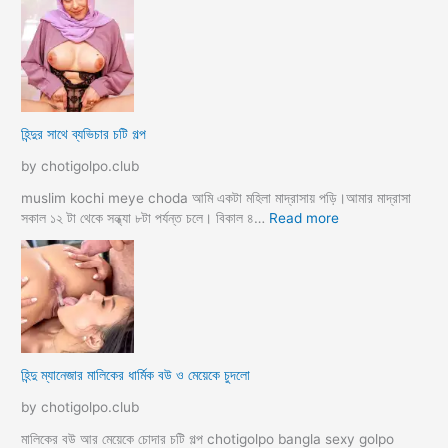
a
দ
ল্লা
চু
বি
দে
বা
সু
হ
খ
ও
দি
পা
হিন্দুর সাথে ব্যভিচার চটি গল্প
ব
ছা
চো
by chotigolpo.club
দা
র
muslim kochi meye choda আমি একটা মহিলা মাদ্রাসায় পড়ি।আমার মাদ্রাসা
গ
:
সকাল ১২ টা থেকে সন্ধ্যা ৮টা পর্যন্ত চলে। বিকাল ৪…
Read more
ল্প
হি
ন্দু
র
সা
থে
ব্য
ভি
হিন্দু ম্যানেজার মালিকের ধার্মিক বউ ও মেয়েকে চুদলো
চা
র
by chotigolpo.club
চ
টি
মালিকের বউ আর মেয়েকে চোদার চটি গল্প chotigolpo bangla sexy golpo