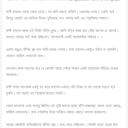
বাপী বললেন দেবো সোনা দেবো। সব কপি করতে পারিনি। একসময় দেবো। একটা পর্বে
কিন্তু মেয়েটা ওর ভাইকে দিয়েও চুদিয়েছে তাও আবার ভাই এর প্রেমিকার সামনে।
বাপী বললেন-হুমম ওই সিনটা সত্যি সুন্দর। আমি সত্যি সহজ হয়ে গেছি আগের চে অনেক।
অন্তত আমার তাই মনো হচ্ছিলো। বাংলাদেশী একটি অসামাজিক পরিবার – ২
একটা প্রচন্ড বাঁশির শব্দ শুনে আমি চমকে গেলাম। বাবা বললেন-একটুও নড়িস না শ্যামলি।
যেভাবে আছিস সেভাবেই থাক।
দেখলাম খোলা স্থানের পরে যে ঝোপটা আছে সেটার সামনে একটা দাড়োয়ান দাঁড়িয়ে দেখছে
আমাদের।
বাপী গলার আওয়াজ একটু বড় করে বললেন-এবারে যেটা বিষয় সে হল তোকে পড়তে হবে
বুঝলি। যত পড়বি তত নিজেকে জানতে পারবি।
প্রেম ভালবাসা এসব ফাল্তু জিনিস-এই তুমি কানের কাছে বাঁশি বাজাচ্ছো কেনো এতো জোড়ে,
ফাজিল কোথাকার। বাবা লোকটার দিকে তাকিয়ে জোড়ে জোড়ে বললেন কথাগুলো।
আমার সেক্সটাই পালিয়েছিলো বাঁশির শব্দে। ভয়ে পেয়ে গেছিলাম। লোকটা বারো তেরো হাত