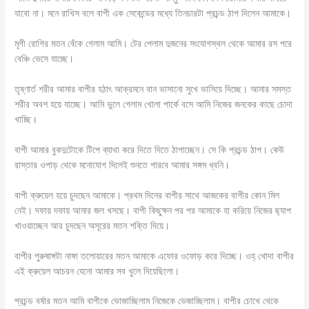
যাবো না। মনে রাখিস বলে বাপী এক সেকেন্ডের মধ্যে তিনচারটা প্রচন্ড ঠাপ দিলেন আমাকে।
মৃগী রোগির মতন বেঁকে গেলাম আমি। টের পেলাম দুজনের সংযোগস্থল থেকে আমার রস পরে
বেঞ্চি ভেসে যাচ্ছে।
তৃষ্ণার্ত শরীর আমার বাপীর হঠাৎ আক্রমনে বান ভাসানো সুখে ভাসিয়ে দিচ্ছে। আমার সমস্ত
শরীর অবশ হয়ে যাচ্ছে। আমি ভুলে গেলাম খোলা পার্কে বসে আমি নিজের জনকের কাছে চোদা
খাচ্ছি।
বাপী আমার বুকদুটোকে টিপে ব্যাথা করে দিতে দিতে ঠাপাচ্ছেন। সে কি প্রচন্ড ঠাপ। কেউ
রাস্তার ওপাড় থেকে মনোযোগ দিলেই শুনতে পারবে আমার সঙ্গম ধ্বনি।
বাপী ক্রুয়েল হয়ে চুদছেন আমাকে। প্রথম দিনের বাপীর সাথে আজকের বাপীর কোন মিল
নেই। দফায় দফায় আমার জল খসছে। বাপী কিছুক্ষন পর পর আমাকে হা করিয়ে নিজের ছ্যাপ
খাওয়াচ্ছেন আর চুদছেন অসূরের মতন শক্তি দিয়ে।
বাপীর পুরুষাঙ্গটা নাঙ্গা তলোয়ারের মতন আমাকে এফোর ওফোড় করে দিচ্ছে। ওহ্ খোদা বাপীর
এই ক্রুয়েল আচরন যেনো আমার সব খুলে দিয়েছিলো।
প্রচন্ড বর্ষার মতন আমি বাপীকে ভোজাচ্ছিলাম নিজেকে ভেজাচ্ছিলাম। বাপীর চোখে থেকে