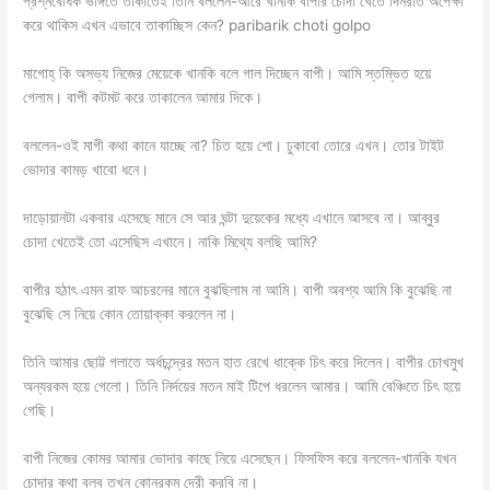
প্রশ্নবোধক ভঙ্গিতে তাকাতেই তিনি বললেন-আরে খানকি বাপীর চোদা খেতে দিনরাত অপেক্ষা
করে থাকিস এখন এভাবে তাকাচ্ছিস কেন? paribarik choti golpo
মাগোহ্ কি অসভ্য নিজের মেয়েকে খানকি বলে গাল দিচ্ছেন বাপী। আমি স্তম্ভিত হয়ে
গেলাম। বাপী কটমট করে তাকালেন আমার দিকে।
বললেন-ওই মাগী কথা কানে যাচ্ছে না? চিত হয়ে শো। ঢুকাবো তোরে এখন। তোর টাইট
ভোদার কামড় খাবো ধনে।
দাড়োয়ানটা একবার এসেছে মানে সে আর ঘন্টা দুয়েকের মধ্যে এখানে আসবে না। আব্বুর
চোদা খেতেই তো এসেছিস এখানে। নাকি মিথ্যে বলছি আমি?
বাপীর হঠাৎ এমন রাফ আচরনের মানে বুঝছিলাম না আমি। বাপী অবশ্য আমি কি বুঝেছি না
বুঝেছি সে নিয়ে কোন তোয়াক্কা করলেন না।
তিনি আমার ছোট্ট গলাতে অর্ধচন্দ্রের মতন হাত রেখে ধাক্কে চিৎ করে দিলেন। বাপীর চোখমুখ
অন্যরকম হয়ে গেলো। তিনি নির্দয়ের মতন মাই টিপে ধরলেন আমার। আমি বেঞ্চিতে চিৎ হয়ে
গেছি।
বাপী নিজের কোমর আমার ভোদার কাছে নিয়ে এসেছেন। ফিসফিস করে বললেন-খানকি যখন
চোদার কথা বলব তখন কোনরকম দেরী করবি না।