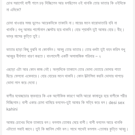
চোখ সরালেই বাপী গালে চড় দিচ্ছিলেন আর বলছিলেন ওই খানকি তোর ভাতার কি ওইদিকে
না এদিকে?
চোদা খাওয়ার সময় ভুলেও আরেকদিকে তাকাবি না। মায়ের মতন বারোভাতারি হবি না
খানকি। শুধু আমার পার্সোনাল সেক্সটয় হয়ে থাকবি। হোর শ্যামলি তুই আমার হোর। বীচ্।
ভাদ্র মাসের কুত্তি তুই।
ভাতার ছাড়া কিছু বুঝবি না কোনদিন। আব্বু তোর ভাতার। তোর গুদটা তুই বহন করিস শুধু
আব্বুর বীর্যপাত ধারণ করতে। বাংলাদেশী একটি অসামাজিক পরিবার – ২
এছাড়া এটা আর কোন কাজ নেই। অন্যদিকে তাকালে তোর ভোদা বেতায়ে ভোদার পাতা
ছিড়ে ফেলবো একেবারে। হোর হোরের মতন থাকবি। কোন উল্টাসিদা করবি ভোদায় থাপড়ে
ভোদা লাল করে দেবো।
বাপীর যথেচ্ছাচার ব্যবহারে কি এক অলৌকিক কারণে আমি আরো কামাতুর হয়ে বাপীকে শরীর
দিচ্ছিলাম। বাপী একার চোদা থামিয়ে বললেন-তুই আমার কি সত্যি করে বল। desi sex
kahini
আমার চোখের দিকে তাকায়ে বল। বললাম তোমার মেয়ে বাপী। বাপী বললেন আরে খানকি
এটাতো সবাই জানে। তুই কি জানিস সেটা বল। সাথে সাথেই বললাম -তোমার কুত্তি আব্বু।