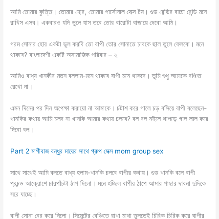
আমি তোমার কুত্তি। তোমার হোর, তোমার পার্সোনাল সেক্স টয়। গুড রেন্ডির বাচ্চা রেন্ডি মনে
রাখিস এসব। একবারও যদি ভুলে যাস তবে তোর বারোটা বাজায়ে দেবো আমি।
গরম সোনার হোর একটা ভুল করবি তো বাপী তোর সোনাতে চাবকে ছাল তুলে ফেলবো। মনে
থাকবে? বাংলাদেশী একটি অসামাজিক পরিবার – ২
আমিও বাধ্য খানকীর মতন বললাম-মনে থাকবে বাপী মনে থাকবে। তুমি শুধু আমাকে বঞ্চিত
রেখো না।
এমন দিনের পর দিন অপেক্ষা করায়ো না আমাকে। চটাশ করে গালে চড় বসিয়ে বাপী বলেছেন-
খানকির কথায় আমি চলব না খানকি আমার কথায় চলবে? বল বল নইলে থাপড়ে গাল লাল করে
দিবো বল।
Part 2 মাগীবাজ বন্ধুর মায়ের সাথে গ্রুপ সেক্স mom group sex
সাথে সাথেই আমি বলতে বাধ্য হলাম-খানকি চলবে বাপীর কথায়। গুড খানকি বলে বাপী
প্রচন্ড আক্রোশে চারপাঁচটা ঠাপ দিলো। মনে হচ্ছিল বাপীর ঠাপে আমার পাছার দাবনা দুদিকে
সরে যাচ্ছে।
বাপী সোনা বের করে নিলো। সিমেন্টের বেঞ্চিতে রাখা মাথা তুলতেই চিরিক চিরিক করে বাপীর