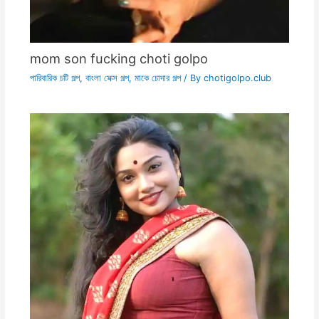
mom son fucking choti golpo
পারিবারিক চটি গল্প
,
বাংলা সেক্স গল্প
,
মাকে চোদার গল্প
/ By
chotigolpo.club