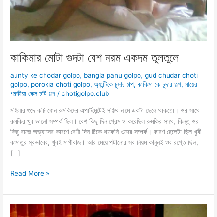
কাকিমার মোটা গুদটা বেশ নরম একদম তুলতুলে
aunty ke chodar golpo
,
bangla panu golpo
,
gud chudar choti
golpo
,
porokia choti golpo
,
অ্যান্টিকে চুদার গল্প
,
কাকিমা কে চুদার গল্প
,
মায়ের
পরকীয়া সেক্স চটি গল্প
/
chotigolpo.club
মহিলার গুদে কচি ধোন রুমকিদের এপার্টমেন্টেই সঞ্জিব নামে একটা ছেলে থাকতো। ওর সাথে
রুমকির খুব ভালো সম্পর্ক ছিল। বেশ কিছু দিন প্রেম ও করেছিল রুমকির সাথে, কিন্তু ওর
কিছু বাজে অভ্যাসের কারণে বেশী দিন টিকে থাকেনি ওদের সম্পর্ক। কারণ ছেলেটা ছিল খুবী
কামাতুর স্বভাবের, খুবই মাগীবাজ। আর মেয়ে পটানোর সব নিয়ম কানুনই ওর রপ্তে ছিল,
[…]
কাকিমার
Read More »
মোটা
গুদটা
বেশ
নরম