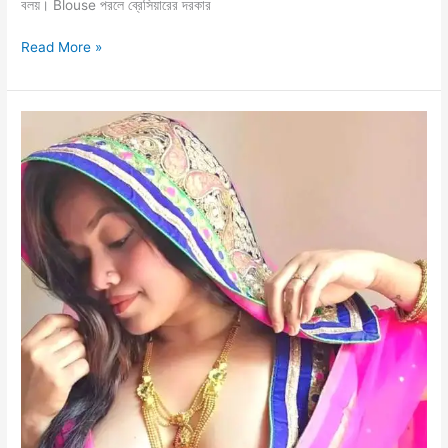
বলয়। Blouse পরলে ব্রেসিয়ারের দরকার
আমার
Read More »
সামনে
কয়েকটা
ছেলে
বউকে
ধর্ষণ
চুদলো