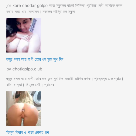
jor kore chodar golpo আজ স্কুলের বাংলা শিক্ষিকা প্রতিমা দেবী আমাকে নকল
করার সময় ধরে ফেললেন। নকলের শাস্তি হল স্কুল
হুজুর বলল আয় মাগী তোর গুদ চুদে সুখ দিব
by chotigolpo.club
হুজুর বলল আয় মাগী তোর গুদ চুদে সুখ দিব সময়টা আশির দশক। প্রত্যন্ত এক গ্রাম।
কাঁচা রাস্তা। বিদ্যুৎ নেই। গ্রামের
হিল্লা বিবাহ ও পাছা চোদার গল্প