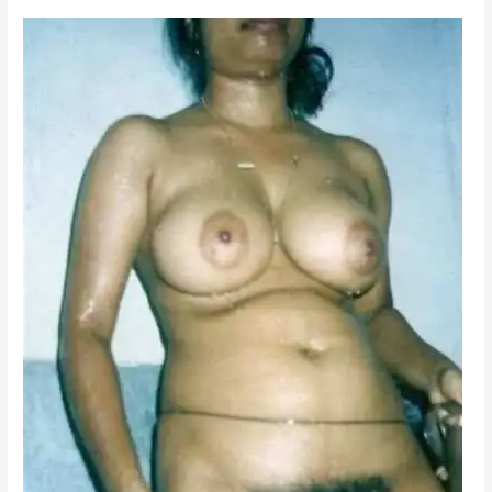
এক্স
প্রেমিক
দেখে
স্বামীর
ধোন
খাঁড়া