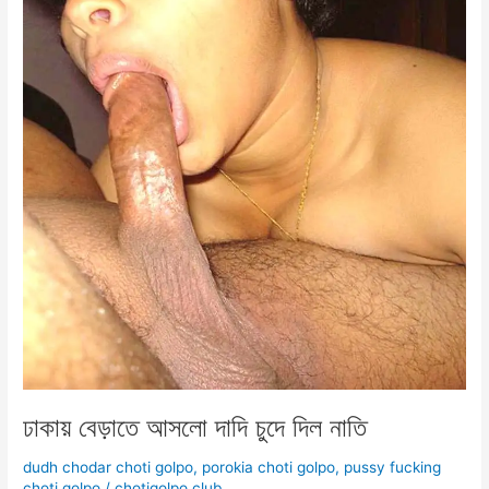
বন্ধু
চুদলো
সুন্দরীকে
ঢাকায় বেড়াতে আসলো দাদি চুদে দিল নাতি
dudh chodar choti golpo
,
porokia choti golpo
,
pussy fucking
choti golpo
/
chotigolpo.club