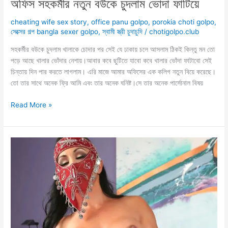
অফিস সহকর্মীর নতুন বউকে চুদলাম ভোদা ফাটিয়ে
cheating wife sex story
,
office panu golpo
,
porokia choti golpo
,
সেক্সের গল্প bangla sexer golpo
,
স্বামী স্ত্রী চুদাচুদি
/
chotigolpo.club
সহকর্মীর বউকে চুদলাম খালাকে চোদার পর সেই যে ঢাকায় চলে আসলাম ঠিকই কিন্তু মন তো
পড়ে আছে খালার ভোঁদার নেশায়।আবার কবে ছুটিতে যাবো কবে খালার ভোঁদা ফাটাবো সেই
চিন্তায় দিন পার করতে লাগলাম। এরি মাজে আমার অফিসের এক কলিগ নতুন বিয়ে করেছে।
তো তার সাথে অনেক ফ্রি আমি এবং তার অনেক ঘনিষ্ট।সে তার অনেক পার্সোনাল বিষয়
অফিস
Read More »
সহকর্মীর
নতুন
বউকে
চুদলাম
ভোদা
ফাটিয়ে