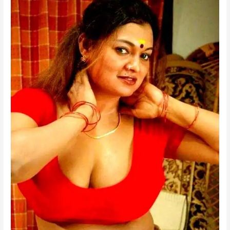
একদম
তুলতুলে