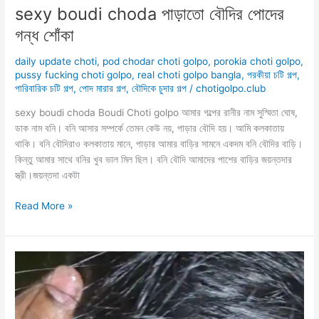
sexy boudi choda পাড়াতো বৌদির পোদের
গন্ধ শোঁকা
daily update choti
,
pod chodar choti golpo
,
porokia choti golpo
,
pussy fucking choti golpo
,
real choti golpo bangla
,
পরকীয়া চটি গল্প
,
পারিবারিক চটি গল্প
,
পোদ মারার গল্প
,
বৌদিকে চুদার গল্প
/
chotigolpo.club
sexy boudi choda Boudi Choti golpo আমার গল্পের রানীর নাম সুস্মিতা ঘোষ,
ডাক নাম বনি। বনি আসার সম্পর্কে তেমন কেউ নয়, পাড়ার বৌদি হয়। আমি কলকাতায়
থাকি। বনি বৌদিরাও কলকাতায় মানে, পাড়ার আমার বাড়ির সামনে একদম বনি বৌদির বাড়ি।
কিন্তু আমার সাথে বনির খুব ভাল মিল ছিল। বনি বৌদি আমাদের পাশের বাড়ির জয়ন্তদার
স্ত্রী।জয়ন্তদা একটা
sexy
Read More »
boudi
choda
পাড়াতো
বৌদির
পোদের
গন্ধ
শোঁকা