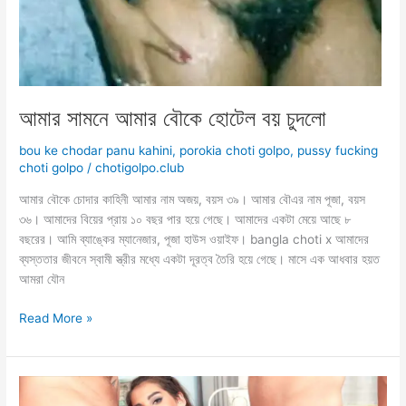
আমার সামনে আমার বৌকে হোটেল বয় চুদলো
bou ke chodar panu kahini
,
porokia choti golpo
,
pussy fucking
choti golpo
/
chotigolpo.club
আমার বৌকে চোদার কাহিনী আমার নাম অজয়, বয়স ৩৯। আমার বৌএর নাম পূজা, বয়স
৩৬। আমাদের বিয়ের প্রায় ১০ বছর পার হয়ে গেছে। আমাদের একটা মেয়ে আছে ৮
বছরের। আমি ব্যাঙ্কের ম্যানেজার, পূজা হাউস ওয়াইফ। bangla choti x আমাদের
ব্যস্ততার জীবনে স্বামী স্ত্রীর মধ্যে একটা দূরত্ব তৈরি হয়ে গেছে। মাসে এক আধবার হয়ত
আমরা যৌন
আমার
Read More »
সামনে
আমার
বৌকে
হোটেল