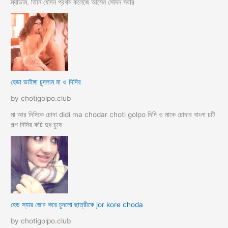
ম্যাডাম. তিনি যেদিন প্রথম কলেজে আসেন সেদিন সবার
হেডা ভাইঙ্গা চুদলাম মা ও দিদির
by chotigolpo.club
মা আর দিদিকে চোদা didi ma chodar choti golpo দিদি ও মাকে চোদার বাংলা চটি
গল্প দিদির কচি দুধ চুষে
হেড স্যার জোর করে চুদলো ছাত্রীকে jor kore choda
by chotigolpo.club