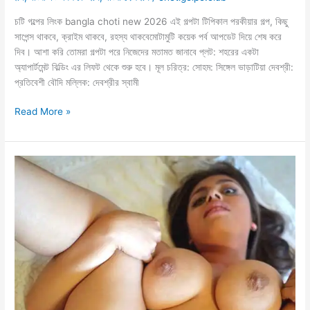
চটি গল্পের লিংক bangla choti new 2026 এই গল্পটা টিপিকাল পরকীয়ার গল্প, কিছু
সাপেন্স থাকবে, ক্রাইম থাকবে, রহস্য থাকবেমোটামুটি কয়েক পর্ব আপডেট দিয়ে শেষ করে
দিব। আশা করি তোমরা গল্পটা পরে নিজেদের মতামত জানাবে প্লট: শহরের একটা
অ্যাপার্টমেন্ট বিল্ডিং এর লিফট থেকে শুরু হবে। মূল চরিত্র: সোহম: সিঙ্গেল ভাড়াটিয়া দেবশ্রী:
প্রতিবেশী বৌদি মল্লিক: দেবশ্রীর স্বামী
লিফটে
Read More »
থেকে
বিছানায়
বাড়িওয়ালী
ও
বৌদি