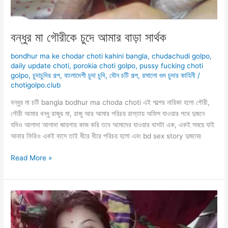
বন্ধুর মা গৌরীকে চুদে আমার বাড়া সার্থক
bondhur ma ke chodar choti kahini bangla
,
chudachudi golpo
,
daily update choti
,
porokia choti golpo
,
pussy fucking choti
golpo
,
চুদাচুদির গল্প
,
বাংলাদেশী চুদা চুদি
,
যৌন চটি গল্প
,
রসালো গুদ চুদার কাহিনী
/
chotigolpo.club
বন্ধুর মা চটি bangla bodhur ma choda choti এই গল্পের নায়িকা হলো গৌরী,
গৌরী আমার বন্ধু রাজুর মা, রাজু আর আমার পরিচয় রাস্তায় অফিস যাওয়ার পথে দুজনে
যদিও আলাদা আলাদা জায়গায় কাজ করি তবে আমাদের যাওয়ার বাসটা এক, এক‌ই সময়ে যাই
আবার ফিরিও এক‌ই বাসে তাই ধীরে ধীরে পরিচয় হলো এবং bd sex story দুজনের
বন্ধুর
Read More »
মা
গৌরীকে
চুদে
আমার
বাড়া
সার্থক