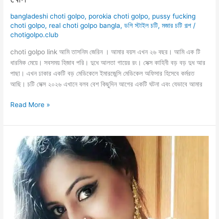
bangladeshi choti golpo
,
porokia choti golpo
,
pussy fucking
choti golpo
,
real choti golpo bangla
,
ডগি স্টাইল চটি
,
মজার চটি গল্প
/
chotigolpo.club
choti golpo link আমি তাসনিম জেরিন । আমার বয়স এখন ২৬ বছর। আমি এক টি
ধারমিক মেয়ে। সবসময় হিজাব পরি। দুধে আলতা গায়ের রং। সেক্স কাহিনী বড় বড় দুধ আর
পাছা। এখন ঢাকার একটি বড় মেডিকেলে ইমারজেন্সি মেডিকেল অফিসার হিসেবে কর্মরত
আছি। চটি সেক্স ২০২৬ এখানে বলব বেশ কিছুদিন আগের একটি ঘটনা এবং যেভাবে আমার
choti
Read More »
golpo
link
সুন্দরী
ধার্মিক
কচি
গুদ
ও
বয়স্ক
ধোন