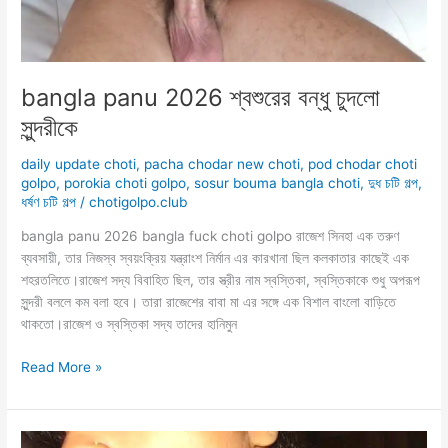
bangla panu 2026 শ্বশুরের বন্ধু চুদলো
সুন্দরীকে
daily update choti
,
pacha chodar new choti
,
pod chodar choti
golpo
,
porokia choti golpo
,
sosur bouma bangla choti
,
দুধ চটি গল্প
,
ধর্ষণ চটি গল্প
/
chotigolpo.club
bangla panu 2026 bangla fuck choti golpo রাজেশ সিনহা এক তরুণ
ব্যবসায়ী, তার নিজস্ব স্বয়ংক্রিয় যন্ত্রাংশ নির্মান এর কারখানা ছিল কলকাতার কাছেই এক
শহরতলিতে।রাজেশ সদ্য বিবাহিত ছিল, তার স্ত্রীর নাম স্বস্তিকা, স্বস্তিকাকে শুধু অপরূপ
সুন্দরী বললে কম বলা হবে। তারা রাজেশের বাবা মা এর সঙ্গে এক বিশাল বাংলো বাড়িতে
থাকতো।রাজেশ ও স্বস্তিকা সদ্য তাদের হানিমুন
bangla
Read More »
panu
2026
শ্বশুরের