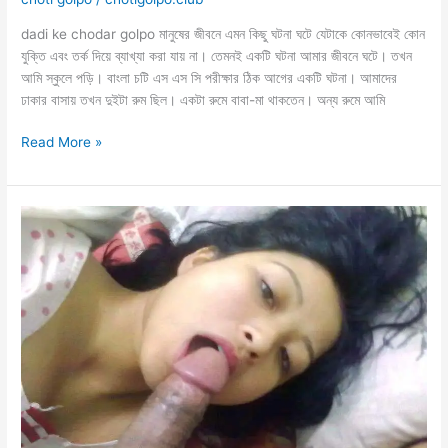
dadi ke chodar golpo মানুষের জীবনে এমন কিছু ঘটনা ঘটে যেটাকে কোনভাবেই কোন
যুক্তি এবং তর্ক দিয়ে ব্যাখ্যা করা যায় না। তেমনই একটি ঘটনা আমার জীবনে ঘটে। তখন
আমি স্কুলে পড়ি। বাংলা চটি এস এস সি পরীক্ষার ঠিক আগের একটি ঘটনা। আমাদের
ঢাকার বাসায় তখন দুইটা রুম ছিল। একটা রুমে বাবা-মা থাকতেন। অন্য রুমে আমি
ঢাকায়
Read More »
বেড়াতে
আসলো
দাদি
চুদে
দিল
নাতি