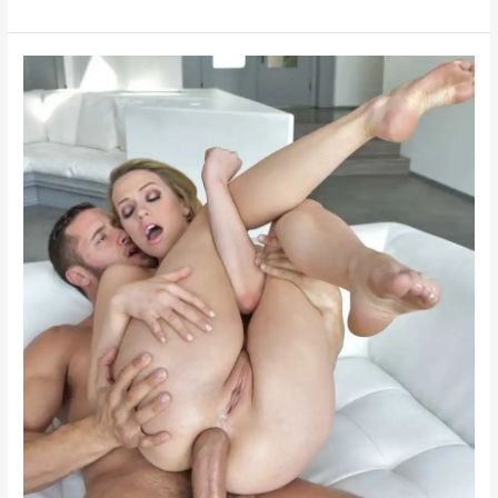
চুদাচুদি
বুড়ো
লোকের
ঘপাত
ঘপাত
চোদোন