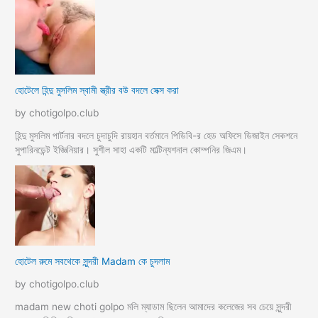
হোটেলে হিন্দু মুসলিম স্বামী স্ত্রীর বউ বদলে সেক্স করা
by chotigolpo.club
হিন্দু মুসলিম পার্টনার বদলে চুদাচুদি রায়হান বর্তমানে পিডিবি-র হেড অফিসে ডিজাইন সেকশনে
সুপারিনডেন্ট ইজ্ঞিনিয়ার। সুশীল সাহা একটি মাল্টিন্যশনাল কোম্পনির জিএম।
হোটেল রুমে সবথেকে সুন্দরী Madam কে চুদলাম
by chotigolpo.club
madam new choti golpo মলি ম্যাডাম ছিলেন আমাদের কলেজের সব চেয়ে সুন্দরী