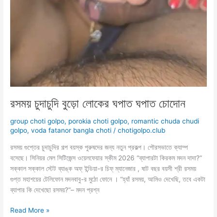
রসময় চুদাচুদি বুড়ো লোকের ঘপাত ঘপাত চোদোন
group choti golpo
,
porokia choti golpo
,
romantic chuda chudi
golpo
,
voda fatanor bangla choti
/
chotigolpo.club
রসময় গুপ্তের চুদাচুদির গল্প বয়স্ক পুরুষদের জন্য নতুন প্রকল্প। পৌরসভাতে ক্যাম্প
বসেছে। সিনিয়র মেল সিটিজেন্স ওয়েলফেয়ার স্কীম 2026 “ব্যাপারটা কিরকম মদন দাদা?”
সক্কাল সক্কাল স্টেট ব্যাঙ্ক অফ্ ইন্ডিয়া-র চিফ্ ম্যানেজার , ষাট বছর বয়সী শ্রী রসময়
গুপ্ত মহাশয়ের টেলিফোন মদনবাবু-র মুঠো ফোনে । “হ্যাঁ রসময়, আমিও দেখেছি, তবে একটা
ব্যাপার কি দেখেছো রসময়?”– মদন প্রশ্ন
রসময়
Read More »