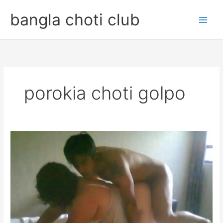
Skip
bangla choti club
to
content
porokia choti golpo