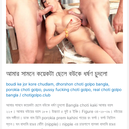
বয়
চুদলো
আমার সামনে কয়েকটা ছেলে বউকে ধর্ষণ চুদলো
boudi ke jor kore chudlam
,
dhorshon choti golpo bangla
,
porokia choti golpo
,
pussy fucking choti golpo
,
real choti golpo
bangla
/
chotigolpo.club
আমার সামনে কয়েকটা ছেলে বউকে ধর্ষণ চুদলো Bangla choti kaki আমার বয়স
২২+। আমার বউয়ের বয়স ১৮+। উচ্চতা ৫ ফুট ৪ ইঞ্চি। Figure ৩৪-২৮-৩৬। বউয়ের
নাম সঙ্গীতা। ডাক নাম রিনি porokia prem kahini গায়ের রং ফর্সা। ফর্সা নিটোল
স্তন। ঘন বাদামি রঙের বোঁটা (nipple)। nipple এর চারপাশে হালকা বাদামি রঙের