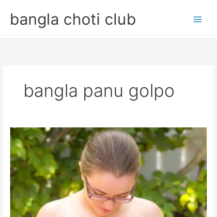
Skip
bangla choti club
to
content
bangla panu golpo