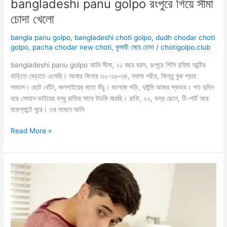
bangladeshi panu golpo রংপুরে গিয়ে সীমা
চোদা খেলো
bangla panu golpo
,
bangladeshi choti golpo
,
dudh chodar choti
golpo
,
pacha chodar new choti
,
কুমারী মেয়ে চোদা
/
chotigolpo.club
bangladeshi panu golpo আমি সীমা, ২১ বছর বয়স, রংপুরে পিসি রহিমা আন্টির
বাড়িতে বেড়াতে এসেছি। আমার ফিগার ৩২-২৬-৩৪, ফরসা শরীর, কিন্তু বুক প্রায়
সমতল। ছোট বোঁটা, জলপাইয়ের মতো উঁচু। কলেজে পড়ি, দুষ্টুমি আমার স্বভাব। গত দুদিন
ধরে সোহান ভাইয়ের বন্ধু রাফির সাথে টাংকি মারছি। রাফি, ২২, ভদ্র ছেলে, টি-শার্ট আর
হাফপ্যান্টে ঘুরে। ওর সামনে আমি
bangladeshi
Read More »
panu
golpo
রংপুরে
গিয়ে
সীমা
চোদা
খেলো