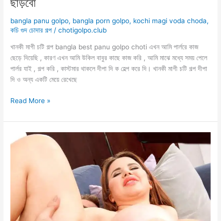
ছাড়বো
bangla panu golpo
,
bangla porn golpo
,
kochi magi voda choda
,
কচি গুদ চোদার গল্প
/
chotigolpo.club
খানকী মাগী চটি গল্প bangla best panu golpo choti এখন আমি পার্লরে কাজ
ছেড়ে দিয়েছি , কারণ এখন আমি উকিল বাবুর কাছে কাজ করি , আমি মাঝে মধ্যে সময় পেলে
পার্লর যাই , গল্প করি , কাস্টমার থাকলে দীপা দি ক হেল্প করে দি। খানকী মাগী চটি গল্প দীপা
দি ও অন্য একটি মেয়ে রেখেছে
হারামজাদী
Read More »
শালি
খানকী
মাগী
তোকে
পোয়াতি
করে
ছাড়বো