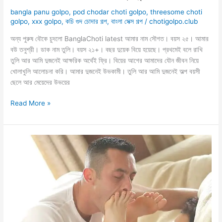
bangla panu golpo
,
pod chodar choti golpo
,
threesome choti
golpo
,
xxx golpo
,
কচি গুদ চোদার গল্প
,
বাংলা সেক্স গল্প
/
chotigolpo.club
অন্য পুরুষ বৌকে চুদলো BanglaChoti latest আমার নাম সৌগত। বয়স ২৫। আমার
বউ তনুশ্রী। ডাক নাম তুলি। বয়স ২১+। বছর দুয়েক বিয়ে হয়েছে। প্রথমেই বলে রাখি
তুলি আর আমি দুজনেই আক্ষরিক অর্থেই ফ্রি। বিয়ের আগের আমাদের যৌন জীবন নিয়ে
খোলাখুলি আলোচনা করি। আমার দুজনেই উভকামী। তুলি আর আমি দুজনেই অল্প বয়সী
ছেলে আর মেয়েদের উভয়ের
নিটোল
Read More »
পোদের
বৌ
আমি
ও
অন্য
পুরুষ