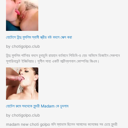
হোটেলে হিন্দু মুসলিম স্বামী স্ত্রীর বউ বদলে সেক্স করা
by chotigolpo.club
হিন্দু মুসলিম পার্টনার বদলে চুদাচুদি রায়হান বর্তমানে পিডিবি-র হেড অফিসে ডিজাইন সেকশনে
সুপারিনডেন্ট ইজ্ঞিনিয়ার। সুশীল সাহা একটি মাল্টিন্যশনাল কোম্পনির জিএম।
হোটেল রুমে সবথেকে সুন্দরী Madam কে চুদলাম
by chotigolpo.club
madam new choti golpo মলি ম্যাডাম ছিলেন আমাদের কলেজের সব চেয়ে সুন্দরী