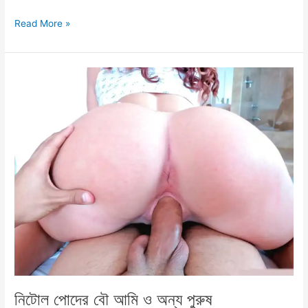
ছোট
Read More »
বোনের
দুধের
ঘর্ষণে
আকস্মিক
চোদাচুদি
নিটোল পোদের বৌ আমি ও অন্য পুরুষ