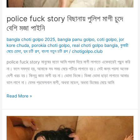
police fuck story বিছানায় পুলিশ মাগী চুদে
বেশি মজা পাইনি
bangla choti golpo 2025
,
bangla panu golpo
,
coti golpo
,
jor
kore chuda
,
porokia choti golpo
,
real choti golpo bangla
,
কুমারী
মেয়ে চোদা
,
দুধ চটি গল্প
,
বাংলা নতুন চটি গল্প
/
chotigolpo.club
police fuck story মানুষের মতো আমি পয়সা দিয়ে মাগী লাগাতে একেবারেই পছন্দ করি
না। ফলে সমস্যা হয়, আমাকে সব সময় মেয়ে পটিয়ে লাগাতে হয়। সেই জন্য পয়সা অনেক
বেশী খরচ হয়। কিন্তু জাত মাগী হয় না। ভোদা ভিজে। ভিজা ভোদা ছাড়া লাগাতে আমার
ভাল লাগে না। যেসব প্রফেসনাল মাগী, অথবা মডেল, অথবা ডিজের মেয়ে আমি
police
Read More »
fuck
story
বিছানায়
পুলিশ
মাগী
চুদে