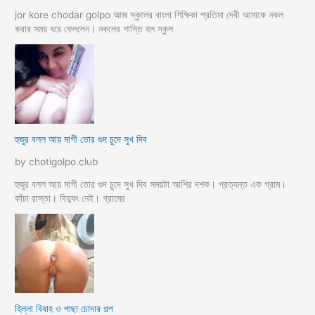
jor kore chodar golpo আজ স্কুলের বাংলা শিক্ষিকা প্রতিমা দেবী আমাকে নকল
করার সময় ধরে ফেললেন। নকলের শাস্তি হল স্কুল
হুজুর বলল আয় মাগী তোর গুদ চুদে সুখ দিব
by chotigolpo.club
হুজুর বলল আয় মাগী তোর গুদ চুদে সুখ দিব সময়টা আশির দশক। প্রত্যন্ত এক গ্রাম।
কাঁচা রাস্তা। বিদ্যুৎ নেই। গ্রামের
হিল্লা বিবাহ ও পাছা চোদার গল্প