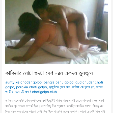
কাকিমার মোটা গুদটা বেশ নরম একদম তুলতুলে
aunty ke chodar golpo
,
bangla panu golpo
,
gud chudar choti
golpo
,
porokia choti golpo
,
অ্যান্টিকে চুদার গল্প
,
কাকিমা কে চুদার গল্প
,
মায়ের
পরকীয়া সেক্স চটি গল্প
/
chotigolpo.club
মহিলার গুদে কচি ধোন রুমকিদের এপার্টমেন্টেই সঞ্জিব নামে একটা ছেলে থাকতো। ওর সাথে
রুমকির খুব ভালো সম্পর্ক ছিল। বেশ কিছু দিন প্রেম ও করেছিল রুমকির সাথে, কিন্তু ওর
কিছু বাজে অভ্যাসের কারণে বেশী দিন টিকে থাকেনি ওদের সম্পর্ক। কারণ ছেলেটা ছিল খুবী