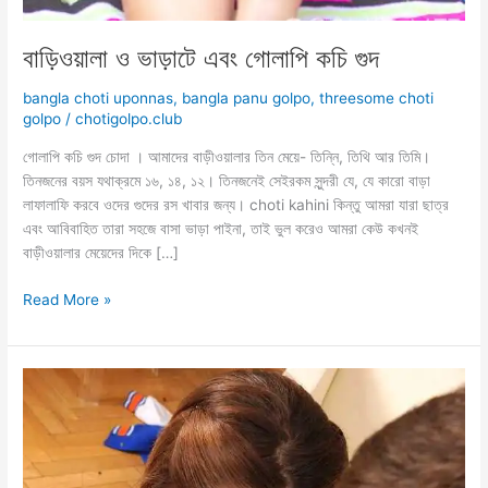
বাড়িওয়ালা ও ভাড়াটে এবং গোলাপি কচি গুদ
bangla choti uponnas
,
bangla panu golpo
,
threesome choti
golpo
/
chotigolpo.club
গোলাপি কচি গুদ চোদা । আমাদের বাড়ীওয়ালার তিন মেয়ে- তিন্নি, তিথি আর তিমি।
তিনজনের বয়স যথাক্রমে ১৬, ১৪, ১২। তিনজনেই সেইরকম সুন্দরী যে, যে কারো বাড়া
লাফালাফি করবে ওদের গুদের রস খাবার জন্য। choti kahini কিন্তু আমরা যারা ছাত্র
এবং আবিবাহিত তারা সহজে বাসা ভাড়া পাইনা, তাই ভুল করেও আমরা কেউ কখনই
বাড়ীওয়ালার মেয়েদের দিকে […]
বাড়িওয়ালা
Read More »
ও
ভাড়াটে
এবং
গোলাপি
কচি
গুদ