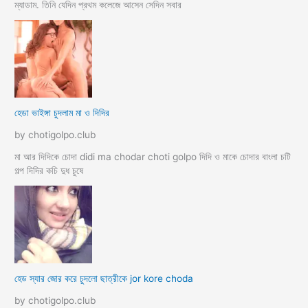
ম্যাডাম. তিনি যেদিন প্রথম কলেজে আসেন সেদিন সবার
হেডা ভাইঙ্গা চুদলাম মা ও দিদির
by chotigolpo.club
মা আর দিদিকে চোদা didi ma chodar choti golpo দিদি ও মাকে চোদার বাংলা চটি
গল্প দিদির কচি দুধ চুষে
হেড স্যার জোর করে চুদলো ছাত্রীকে jor kore choda
by chotigolpo.club