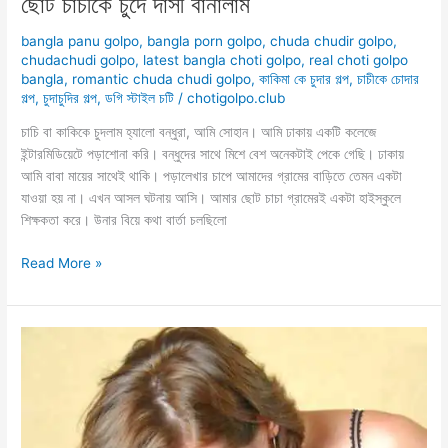
ছোট চাচীকে চুদে দাসী বানালাম
bangla panu golpo
,
bangla porn golpo
,
chuda chudir golpo
,
chudachudi golpo
,
latest bangla choti golpo
,
real choti golpo
bangla
,
romantic chuda chudi golpo
,
কাকিমা কে চুদার গল্প
,
চাচীকে চোদার
গল্প
,
চুদাচুদির গল্প
,
ডগি স্টাইল চটি
/
chotigolpo.club
চাচি বা কাকিকে চুদলাম হ্যালো বন্ধুরা, আমি সোহান। আমি ঢাকায় একটি কলেজে
ইন্টারমিডিয়েটে পড়াশোনা করি। বন্ধুদের সাথে মিশে বেশ অনেকটাই পেকে গেছি। ঢাকায়
আমি বাবা মায়ের সাথেই থাকি। পড়ালেখার চাপে আমাদের গ্রামের বাড়িতে তেমন একটা
যাওয়া হয় না। এখন আসল ঘটনায় আসি। আমার ছোট চাচা গ্রামেরই একটা হাইস্কুলে
শিক্ষকতা করে। উনার বিয়ে কথা বার্তা চলছিলো
ছোট
Read More »
চাচীকে
চুদে
দাসী
বানালাম