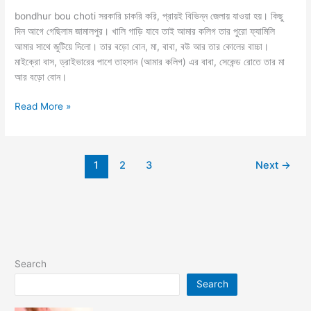
bondhur bou choti সরকারি চাকরি করি, প্রায়ই বিভিন্ন জেলায় যাওয়া হয়। কিছু
দিন আগে গেছিলাম জামালপুর। খালি গাড়ি যাবে তাই আমার কলিগ তার পুরো ফ্যামিলি
আমার সাথে জুটিয়ে দিলো। তার বড়ো বোন, মা, বাবা, বউ আর তার কোলের বাচ্চা।
মাইক্রো বাস, ড্রাইভারের পাশে তাহসান (আমার কলিগ) এর বাবা, সেকেন্ড রোতে তার মা
আর বড়ো বোন।
bondhur
Read More »
bou
choti
সুযোগ
1
2
3
Next
→
পেয়ে
বন্ধুর
বৌয়ের
ভোদা
চুদে
দিলাম
Search
Search