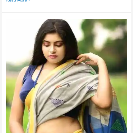
বাংলাদেশী
সেক্স
মা
ছেলের
চটি
সাথে
বাবা