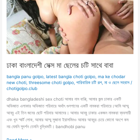
খেলো
গো
ঢাকা বাংলাদেশী সেক্স মা ছেলের চটি সাথে বাবা
bangla panu golpo
,
latest bangla choti golpo
,
ma ke chodar
new choti
,
threesome choti golpo
,
পারিবারিক চটি গল্প
,
মা ও ছেলে সহবাস
/
chotigolpo.club
dhaka bangladeshi sex choti আমার নাম বাপ্পি, আমার জন্ম ঢাকার একটি
অভিজাত এলাকার অভিজাত পরিবারে অর্থাৎ গুলশানের একটি নামকরা পরিবারে।আমি আম্মু
আব্বু এই তিন জনের ছোট পরিবার আমাদের। আমার আব্বু ঢাকার একজন নামকরা ব্যবসায়ী
এবং খুব স্মার্ট লোক, আমার আম্মু সুজানা ইয়াসমিনও আমার আব্বুর চেয়ে কোনো অংশে কম
নয় যেমনি সুদর্শন তেমনি বুদ্ধিমতী। bandhobi panu
ঢাকা
Read More »