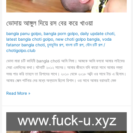
ভোদায় আঙ্গুল দিয়ে রস বের করে খাওয়া
bangla panu golpo
,
bangla porn golpo
,
daily update choti
,
latest bangla choti golpo
,
new choti golpo bangla
,
voda
fatanor bangla choti
,
চুদাচুদির গল্প
,
বাংলা চটি গল্প
,
যৌন চটি গল্প
/
chotigolpo.club
ভোদা মারা চটি কাহিনী bangla choti আমি লিমা। আজকে আমি বলবো আমার লাইফের
সেরা একদিনের কথা। ঘটনাটি ২০১২ সালের। আমার জীবনে যদি কারো সাথে আমার লম্বা
সময় পার করি তাহলে তা রিশাদের সাথে। ২০১০ থেকে ২০১৮ অব্দি ওর সাথে টাচ এ ছিলাম।
আমার সেক্স পার্টনার দের মধ্যে অন্যতম ছিলো রিশাদ। ওর সাথে আমার বরাবরই মেক
ভোদায়
Read More »
আঙ্গুল
দিয়ে
রস
বের
করে
খাওয়া