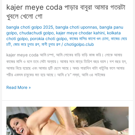
kajer meye coda পাড়ার বাবুরা আমার গতরটা
খুবলে খেলো গো
bangla choti golpo 2025
,
bangla choti uponnas
,
bangla panu
golpo
,
chudachudi golpo
,
kajer meye chodar kahini
,
kolkata
choti golpo
,
porokia choti golpo
,
কাজের মাসির কালো গুদ চোদা
,
কাজের মেয়ে
চটি
,
জোর করে চুদার গল্প
,
মাগী চুদার গল্প
/
chotigolpo.club
kajer meye coda আমি চম্পা, আমি লোকের বাড়ি বাড়ি কাজ করি। লোকে আমায়
কাজের মাসি ও বলে তবে সেটা অন্যায়। আমার সবে মাত্র তিরিশ বছর বয়স। দশ বছর হল,
আমার বিয়ে হয়েছে এবং আমার দুটি ছেলে আছে। অথচ সারাদিন খাটা খাটুনির ফলে আমার
শরীর একদম চাবুকের মত হয়ে আছে। আমি ৫’৪” লম্বা, আমি ৩৪ সাইজের
kajer
Read More »
meye
coda
পাড়ার
বাবুরা
আমার
গতরটা
খুবলে