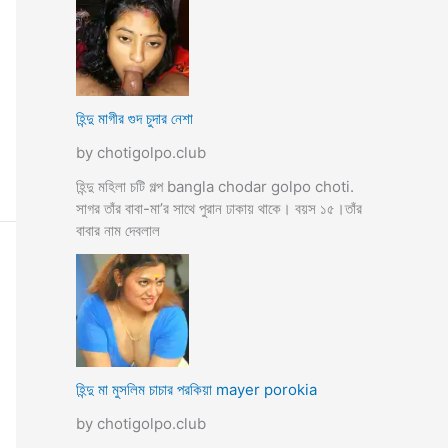
হিন্দু মাগীর গুদ চুদার নেশা
by chotigolpo.club
হিন্দু মহিলা চটি গল্প bangla chodar golpo choti.
সাগর তাঁর বাবা-মা’র সাথে পুরান ঢাকায় থাকে। বয়স ১৫।তাঁর
বাবার নাম দেবলাল
হিন্দু মা মুসলিম চাচার পরকিয়া mayer porokia
by chotigolpo.club