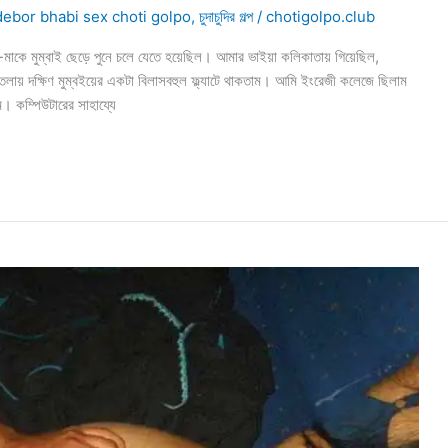
debor bhabi sex choti golpo
,
চুদাচুদির গল্প
/
chotigolpo.club
া-মাকে মুম্বাই ছেড়ে পুনে চলে যেতে হয়েছিল। আমার ভাইয়া কলিকাতায় গিয়েছিল,
লায় দক্ষিণ মুম্বইয়ের একটা বিলাসবহুল ফ্ল্যাটে থাকতাম। আমি ইংরেজী কলেজে ছিলাম
ম। কম্পিউটারের সাহায্যে