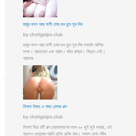
হুজুর বলল আয় মাগী তোর গুদ চুদে সুখ দিব
by chotigolpo.club
হুজুর বলল আয় মাগী তোর গুদ চুদে সুখ দিব সময়টা আশির
দশক। প্রত্যন্ত এক গ্রাম। কাঁচা রাস্তা। বিদ্যুৎ নেই।
গ্রামের
হিল্লা বিবাহ ও পাছা চোদার গল্প
by chotigolpo.club
হিল্লা বিয়ে চটি গল্প চেয়ারম্যানের বয়স ৬০ ছুই ছুই করছে, এই
বয়সেও মেয়েদের প্রতি ছোঁক ছোঁক ভাব। সকাল বেলা নদীর