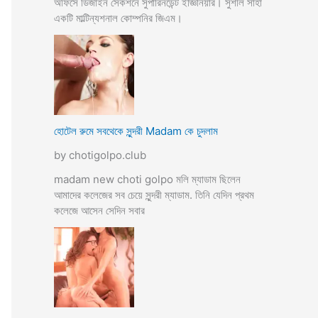
অফিসে ডিজাইন সেকশনে সুপারিনডেন্ট ইজ্ঞিনিয়ার। সুশীল সাহা
একটি মাল্টিন্যশনাল কোম্পনির জিএম।
হোটেল রুমে সবথেকে সুন্দরী Madam কে চুদলাম
by chotigolpo.club
madam new choti golpo মলি ম্যাডাম ছিলেন
আমাদের কলেজের সব চেয়ে সুন্দরী ম্যাডাম. তিনি যেদিন প্রথম
কলেজে আসেন সেদিন সবার