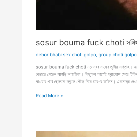
sosur bouma fuck choti সঞ্চিতার
debor bhabi sex choti golpo
,
group choti golpo
sosur bouma fuck choti নভেম্বর মাসের তৃতীয় সপ্তাহ। অল্পবিস্তর
বেড়াতে গেছেন শাশুড়ি অনামিকা। কিছুক্ষণ আগেই প্রাতরাশ সেরে টিফিন ন
যাওয়ার পথে ছেলেকে স্কুলে পৌঁছে দিয়ে তারপর অফিস। একমাত্র দেও
sosur
Read More »
bouma
fuck
choti
সঞ্চিতার
৩