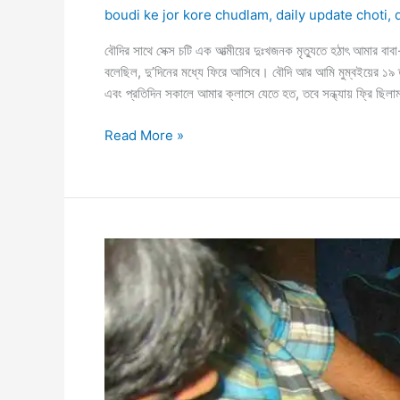
boudi ke jor kore chudlam
,
daily update choti
,
বৌদির সাথে সেক্স চটি এক আত্মীয়ের দুঃখজনক মৃত্যুতে হঠাৎ আমার বাব
বলেছিল, দু’দিনের মধ্যে ফিরে আসিবে। বৌদি আর আমি মুম্বইয়ের ১৯ ত
এবং প্রতিদিন সকালে আমার ক্লাসে যেতে হত, তবে সন্ধ্যায় ফ্রি ছিলা
পোয়াতি
Read More »
অবস্থায়
ও
আমি
বৌদিকে
চুদতাম