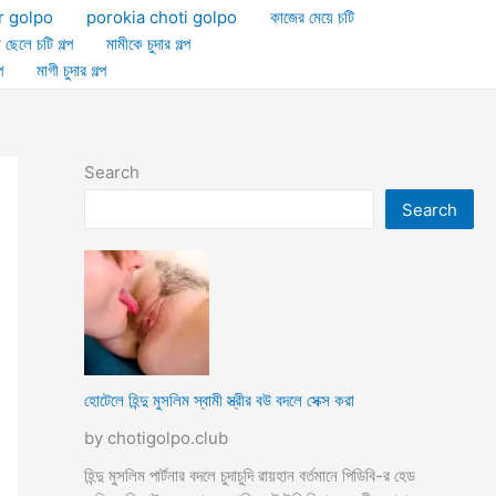
r golpo
porokia choti golpo
কাজের মেয়ে চটি
া ছেলে চটি গল্প
মামীকে চুদার গল্প
প
মাগী চুদার গল্প
Search
Search
হোটেলে হিন্দু মুসলিম স্বামী স্ত্রীর বউ বদলে সেক্স করা
by chotigolpo.club
হিন্দু মুসলিম পার্টনার বদলে চুদাচুদি রায়হান বর্তমানে পিডিবি-র হেড