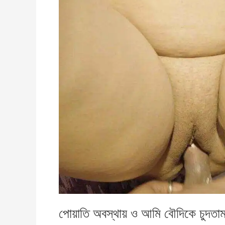
সাম
দেবর
ও
শ্বশুর
পোয়াতি অবস্থায় ও আমি বৌদিকে চুদতা