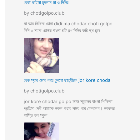
হেডা ভাইঙ্গা চুদলাম মা ও দিদির
by chotigolpo.club
মা আর দিদিকে চোদা didi ma chodar choti golpo
দিদি ও মাকে চোদার বাংলা চটি গল্প দিদির কচি দুধ চুষে
হেড স্যার জোর করে চুদলো ছাত্রীকে jor kore choda
by chotigolpo.club
jor kore chodar golpo আজ স্কুলের বাংলা শিক্ষিকা
প্রতিমা দেবী আমাকে নকল করার সময় ধরে ফেললেন। নকলের
শাস্তি হল স্কুল