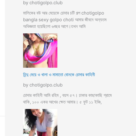
by chotigolpo.club
মালিকের বউ আর মেয়েকে চোদার চটি গল্প chotigolpo
bangla sexy golpo choti আমার জীবনে অন্যতম
অভিজ্ঞতা হয়েছিলো ৬বছর আগে।তখন আমি
হিন্দু মেয়ে ও খালা ও মামাতো বোনকে চোদার কাহিনী
by chotigolpo.club
চোদার কাহিনী আমি রহিম , বয়স ৫৭। ঢাকার কাছাকাছি গ্রামে
থাকি, ১০০ একর আখের ক্ষেত আমার। ৫ ফুট ১১ ইঞ্চি,