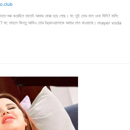
o.club
নতে শুরু করেছিল তাতেই আমার বোঝা হয়ে গেছে। মা: তুই তোর তাল ওকে দিলি? মাসি:
ুনি? মা: তাহলে কিন্তু আমিও তোর টঙ্কাওয়ালাকে আমার তাল খাওয়াবো। mayer voda