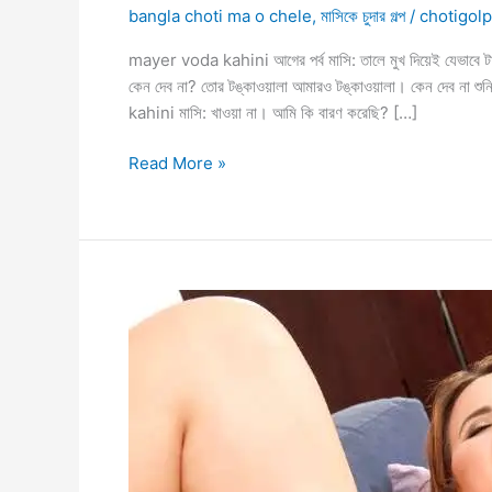
bangla choti ma o chele
,
মাসিকে চুদার গল্প
/
chotigolp
mayer voda kahini আগের পর্ব মাসি: তালে মুখ দিয়েই যেভাবে টা
কেন দেব না? তোর টঙ্কাওয়ালা আমারও টঙ্কাওয়ালা। কেন দেব না শ
kahini মাসি: খাওয়া না। আমি কি বারণ করেছি? […]
mayer
Read More »
voda
kahini
মাসির
দুধ
মায়ের
ভোদা