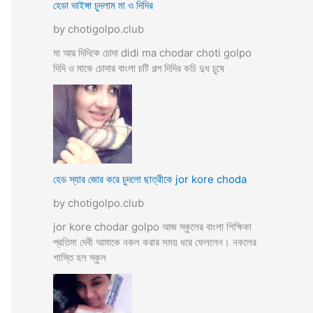
হেডা ভাইঙ্গা চুদলাম মা ও দিদির
by chotigolpo.club
মা আর দিদিকে চোদা didi ma chodar choti golpo
দিদি ও মাকে চোদার বাংলা চটি গল্প দিদির কচি দুধ চুষে
হেড স্যার জোর করে চুদলো ছাত্রীকে jor kore choda
by chotigolpo.club
jor kore chodar golpo আজ স্কুলের বাংলা শিক্ষিকা
প্রতিমা দেবী আমাকে নকল করার সময় ধরে ফেললেন। নকলের
শাস্তি হল স্কুল