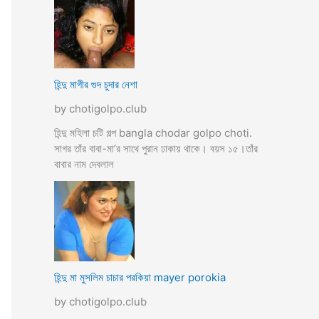
হিন্দু মাগীর গুদ চুদার নেশা
by chotigolpo.club
হিন্দু মহিলা চটি গল্প bangla chodar golpo choti.
সাগর তাঁর বাবা-মা’র সাথে পুরান ঢাকায় থাকে। বয়স ১৫।তাঁর
বাবার নাম দেবলাল
হিন্দু মা মুসলিম চাচার পরকিয়া mayer porokia
by chotigolpo.club