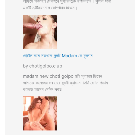
অফিসে ডিজাইন সেকশনে সুপারিনডেন্ট ইজ্ঞিনিয়ার। সুশীল সাহা
একটি মাল্টিন্যশনাল কোম্পনির জিএম।
হোটেল রুমে সবথেকে সুন্দরী Madam কে চুদলাম
by chotigolpo.club
madam new choti golpo মলি ম্যাডাম ছিলেন
আমাদের কলেজের সব চেয়ে সুন্দরী ম্যাডাম. তিনি যেদিন প্রথম
কলেজে আসেন সেদিন সবার