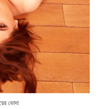
য়ের ভোদা