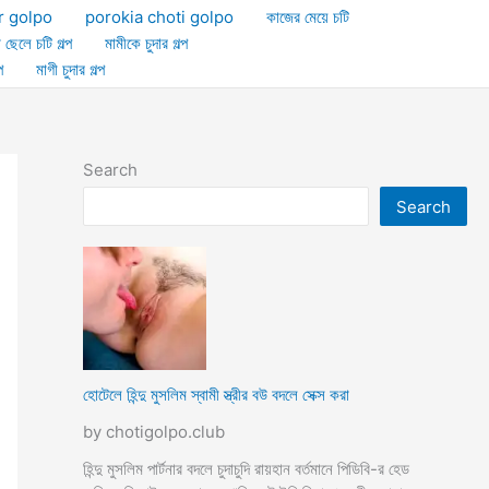
r golpo
porokia choti golpo
কাজের মেয়ে চটি
া ছেলে চটি গল্প
মামীকে চুদার গল্প
প
মাগী চুদার গল্প
Search
Search
হোটেলে হিন্দু মুসলিম স্বামী স্ত্রীর বউ বদলে সেক্স করা
by chotigolpo.club
হিন্দু মুসলিম পার্টনার বদলে চুদাচুদি রায়হান বর্তমানে পিডিবি-র হেড