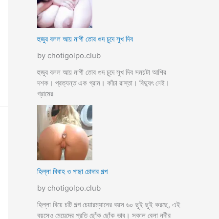
হুজুর বলল আয় মাগী তোর গুদ চুদে সুখ দিব
by chotigolpo.club
হুজুর বলল আয় মাগী তোর গুদ চুদে সুখ দিব সময়টা আশির
দশক। প্রত্যন্ত এক গ্রাম। কাঁচা রাস্তা। বিদ্যুৎ নেই।
গ্রামের
হিল্লা বিবাহ ও পাছা চোদার গল্প
by chotigolpo.club
হিল্লা বিয়ে চটি গল্প চেয়ারম্যানের বয়স ৬০ ছুই ছুই করছে, এই
বয়সেও মেয়েদের প্রতি ছোঁক ছোঁক ভাব। সকাল বেলা নদীর