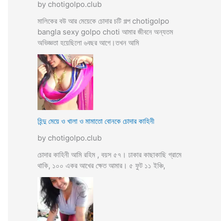
by chotigolpo.club
মালিকের বউ আর মেয়েকে চোদার চটি গল্প chotigolpo
bangla sexy golpo choti আমার জীবনে অন্যতম
অভিজ্ঞতা হয়েছিলো ৬বছর আগে।তখন আমি
হিন্দু মেয়ে ও খালা ও মামাতো বোনকে চোদার কাহিনী
by chotigolpo.club
চোদার কাহিনী আমি রহিম , বয়স ৫৭। ঢাকার কাছাকাছি গ্রামে
থাকি, ১০০ একর আখের ক্ষেত আমার। ৫ ফুট ১১ ইঞ্চি,