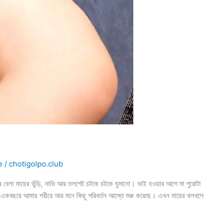
e
/
chotigolpo.club
া মায়ের ভুঁড়ি, নাভি আর তলপেট চটকে চটকে ঘুমানো। ভাই হওয়ার আগে মা পুরোটা
বছরে আমার শরীরে আর মনে কিছু পরিবর্তন আস্তে শুরু করেছে। এখন মায়ের থলথলে