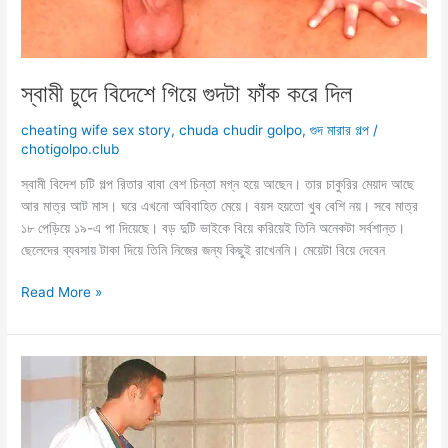
স্বামী চুদে বিদেশে গিয়ে গুদটা ফাঁক করে দিল
cheating wife sex story
,
chuda chudir golpo
,
গুদ মারার গল্প
/
chotigolpo.club
স্বামী বিদেশ চটি গল্প রিতার বাবা বেশ চিন্তা মগ্ন হয়ে আছেন। তার চাকুরির মেয়াদ আছে
আর মাত্র আট মাস। ঘরে এখনো অবিবাহিত মেয়ে। বয়স হয়তো খুব বেশি নয়। সবে মাত্র
১৮ পেড়িয়ে ১৯-এ পা দিয়েছে। বড় দুটি ভাইকে বিয়ে করিয়েই তিনি অনেকটা সর্বশান্ত।
ছেলেদের ব্যবসায় টাকা দিয়ে তিনি নিজের জন্য কিছুই রাখেননি। মেয়েটা বিয়ে দেবেন
স্বামী
Read More »
চুদে
বিদেশে
গিয়ে
গুদটা
ফাঁক
করে
দিল