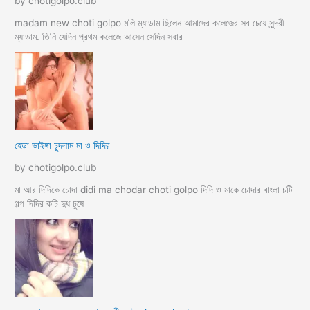
by chotigolpo.club
madam new choti golpo মলি ম্যাডাম ছিলেন আমাদের কলেজের সব চেয়ে সুন্দরী
ম্যাডাম. তিনি যেদিন প্রথম কলেজে আসেন সেদিন সবার
হেডা ভাইঙ্গা চুদলাম মা ও দিদির
by chotigolpo.club
মা আর দিদিকে চোদা didi ma chodar choti golpo দিদি ও মাকে চোদার বাংলা চটি
গল্প দিদির কচি দুধ চুষে