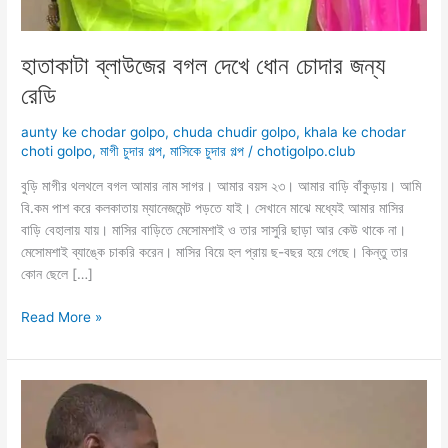
হাতাকাটা ব্লাউজের বগল দেখে ধোন চোদার জন্য
রেডি
aunty ke chodar golpo
,
chuda chudir golpo
,
khala ke chodar
choti golpo
,
মাগী চুদার গল্প
,
মাসিকে চুদার গল্প
/
chotigolpo.club
বুড়ি মাগীর থলথলে বগল আমার নাম সাগর। আমার বয়স ২৩। আমার বাড়ি বাঁকুড়ায়। আমি
বি.কম পাশ করে কলকাতায় ম্যানেজমেন্ট পড়তে যাই। সেখানে মাঝে মধ্যেই আমার মাসির
বাড়ি বেহালায় যায়। মাসির বাড়িতে মেসোমশাই ও তার সাসুরি ছাড়া আর কেউ থাকে না।
মেসোমশাই ব্যাঙ্কে চাকরি করেন। মাসির বিয়ে হল প্রায় ছ-বছর হয়ে গেছে। কিন্তু তার
কোন ছেলে […]
হাতাকাটা
Read More »
ব্লাউজের
বগল
দেখে
ধোন
চোদার
জন্য