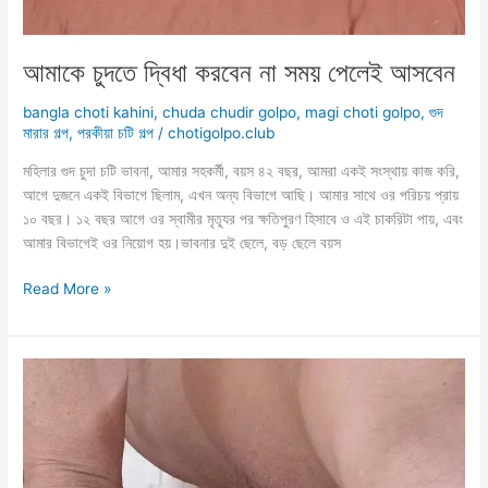
আমাকে চুদতে দ্বিধা করবেন না সময় পেলেই আসবেন
bangla choti kahini
,
chuda chudir golpo
,
magi choti golpo
,
গুদ
মারার গল্প
,
পরকীয়া চটি গল্প
/
chotigolpo.club
মহিলার গুদ চুদা চটি ভাবনা, আমার সহকর্মী, বয়স ৪২ বছর, আমরা একই সংস্থায় কাজ করি,
আগে দুজনে একই বিভাগে ছিলাম, এখন অন্য বিভাগে আছি। আমার সাথে ওর পরিচয় প্রায়
১০ বছর। ১২ বছর আগে ওর স্বামীর মৃত্যূর পর ক্ষতিপুরণ হিসাবে ও এই চাকরিটা পায়, এবং
আমার বিভাগেই ওর নিয়োগ হয়।ভাবনার দুই ছেলে, বড় ছেলে বয়স
আমাকে
Read More »
চুদতে
দ্বিধা
করবেন
না
সময়
পেলেই
আসবেন