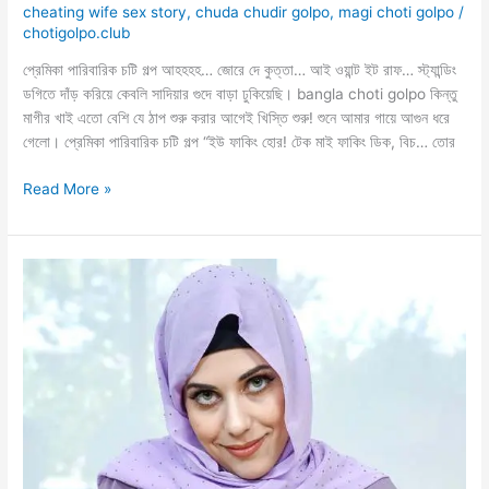
cheating wife sex story
,
chuda chudir golpo
,
magi choti golpo
/
chotigolpo.club
প্রেমিকা পারিবারিক চটি গল্প আহহহহ… জোরে দে কুত্তা… আই ওয়ান্ট ইট রাফ… স্ট্যান্ডিং
ডগিতে দাঁড় করিয়ে কেবলি সাদিয়ার গুদে বাড়া ঢুকিয়েছি। bangla choti golpo কিন্তু
মাগীর খাই এতো বেশি যে ঠাপ শুরু করার আগেই খিস্তি শুরু! শুনে আমার গায়ে আগুন ধরে
গেলো। প্রেমিকা পারিবারিক চটি গল্প “ইউ ফাকিং হোর! টেক মাই ফাকিং ডিক, বিচ… তোর
প্রেমিকার
Read More »
পরিবারের
গুদের
গল্প