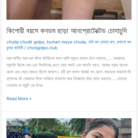
কিশোরী বয়সে কনডম ছাড়া আনপ্রোটেক্টেড চোদাচুদি
chuda chudir golpo
,
kumari meye choda
,
কচি গুদ চোদার গল্প
,
রসালো গুদ
চুদার কাহিনী
/
chotigolpo.club
নরম মাগীর গরম গুদ ঘটনা ঘটেছিলো যখন আমি স্কূলে ক্লাস টেনে পরতাম…….আমাদের
স্কূলটা ছিলো কো-এড সিস্টেমের,ছেলে মেয়ে সবাই এক সাথেই পড়ত. আমার প্রায় অনেক
ছেলে এবং মেয়ে ফ্রেংড ছিলো ক্লাসে। চটি গল্প ক্লাব আমরা সব ছেলে ফ্রেংডরা করতাম কি
ক্লাসের হট মেয়েদের দিকে তাকিয়ে থাকতাম আর নিজেদের বাঁড়া খাড়া করতাম……তারপর
দেখতাম যে প্যান্ট এর উপর
কিশোরী
Read More »
বয়সে
কনডম
ছাড়া
আনপ্রোটেক্টেড
চোদাচুদি