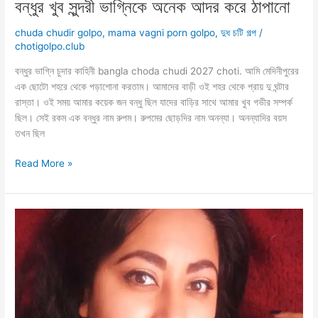
বন্ধুর খুব সুন্দরী ভাগ্নিকে অনেক আদর করে ঠাপানো
chuda chudir golpo
,
mama vagni porn golpo
,
দুধ চটি গল্প
/
chotigolpo.club
বন্ধুর ভাগ্নি চুদার কাহিনী bangla choda chudi 2027 choti. আমি মেদিনীপুরের
এক ছোটো শহরে থেকে পড়াশোনা করতাম। আমাদের বাড়ী ওই শহর থেকে প্রায় দু ঘন্টার
রাস্তা। ওই সময় আমার কয়েক জন বন্ধু ছিল যাদের বাড়ির সাথে আমার খুব গভীর সম্পর্ক
ছিল। সেই রকম এক বন্ধুর নাম রুপম। রুপমের ছোড়দির নাম অনন্যা। অনন্যাদির বয়স
তখন ছিল
বন্ধুর
Read More »
খুব
সুন্দরী
ভাগ্নিকে
অনেক
আদর
করে
ঠাপানো