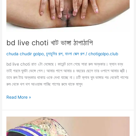
bd live choti খাট ভাঙ্গা ঠাপাঠাপি
chuda chudir golpo
,
চুদাচুদির গল্প
,
বাংলা সেক্স গল্প
/
chotigolpo.club
bd live choti রাত ২টা বেজেছে। কারেন্ট চলে গেছে সারা রুম অন্ধকার। ফ্যান বন্ধ
তাই গরমে ঘুমটা ভেঙ্গে গেল। আমার পাশে আমার ৪ বছরের ছেলে তার ওপাশে আমার স্ত্রী।
তবে রুম টায় অন্ধকার থাকায় ওকে দেখা যাচ্ছে না। চটি ক্লাব ঘুম ভাঙ্গার পর থেকেই পাশের
রুম থেকে থপ থপ আওয়াজ পাচ্ছি পাশের রুমে থাকে মাসুদ
bd
Read More »
live
choti
খাট
ভাঙ্গা
ঠাপাঠাপি