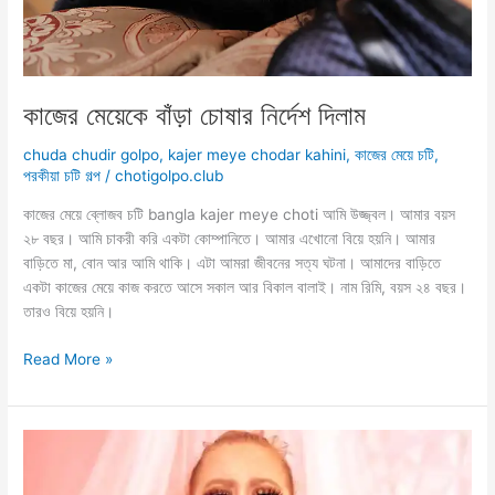
কাজের মেয়েকে বাঁড়া চোষার নির্দেশ দিলাম
chuda chudir golpo
,
kajer meye chodar kahini
,
কাজের মেয়ে চটি
,
পরকীয়া চটি গল্প
/
chotigolpo.club
কাজের মেয়ে ব্লোজব চটি bangla kajer meye choti আমি উজ্জ্বল। আমার বয়স
২৮ বছর। আমি চাকরী করি একটা কোম্পানিতে। আমার এখোনো বিয়ে হয়নি। আমার
বাড়িতে মা, বোন আর আমি থাকি। এটা আমরা জীবনের সত্য ঘটনা। আমাদের বাড়িতে
একটা কাজের মেয়ে কাজ করতে আসে সকাল আর বিকাল বালাই। নাম রিমি, বয়স ২৪ বছর।
তারও বিয়ে হয়নি।
কাজের
Read More »
মেয়েকে
বাঁড়া
চোষার
নির্দেশ
দিলাম