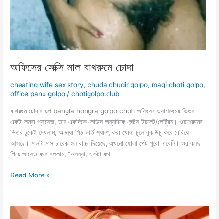
অফিসের সেক্সি মাল বাথরুমে চোদা
cheating wife sex story
,
chuda chudir golpo
,
magi choti golpo
,
office panu golpo
/
chotigolpo.club
বাথরুমে চোদার গল্প bangla nongra golpo choti অফিসের ওয়াশরুমের ভিতর
একটা লম্বা প্যাসেজ, তার একদিকে লেডিস অন্যদিকে জেন্টস টয়লেট/লেট্রিন। ওয়াশরুমের
ভিতর ঢুকেই দেখলাম, অনন্যা পিঠ ভর্তি শ্যাম্পু করা খোলা চুলে বুক উচু করে বেরিয়ে
আসছে। মালটা মাস চারেক হল বাচ্চা দিয়েছে, এখনো ফোলা পেট পুরো নাবেনি। ওর কাছে
গিয়ে আস্তে করে বললাম, “অনন্যা, একটা কথা
অফিসের
Read More »
সেক্সি
মাল
বাথরুমে
চোদা