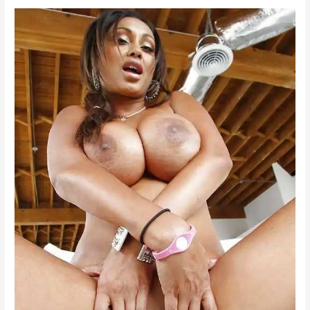
চুদলো
–
2