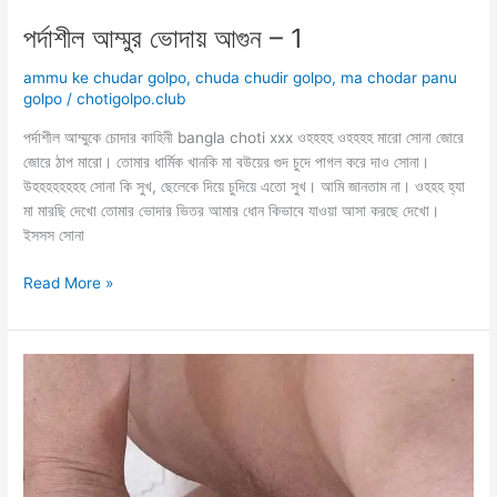
পর্দাশীল আম্মুর ভোদায় আগুন – 1
ammu ke chudar golpo
,
chuda chudir golpo
,
ma chodar panu
golpo
/
chotigolpo.club
পর্দাশীল আম্মুকে চোদার কাহিনী bangla choti xxx ওহহহহ ওহহহহ মারো সোনা জোরে
জোরে ঠাপ মারো। তোমার ধার্মিক খানকি মা বউয়ের গুদ চুদে পাগল করে দাও সোনা।
উহহহহহহহহ সোনা কি সুখ, ছেলেকে দিয়ে চুদিয়ে এতো সুখ। আমি জানতাম না। ওহহহ হ্যা
মা মারছি দেখো তোমার ভোদার ভিতর আমার ধোন কিভাবে যাওয়া আসা করছে দেখো।
ইসসস সোনা
পর্দাশীল
Read More »
আম্মুর
ভোদায়
আগুন
–
1