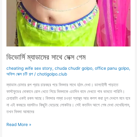
ডিভোর্সি ম্যাডামের সাথে সেক্স গেম
cheating wife sex story
,
chuda chudir golpo
,
office panu golpo
,
অফিস সেক্স চটি গল্প
/
chotigolpo.club
ম্যাডাম চোদার গল্প প্রায় চারবছর পরে বিশুদার সাথে হঠাৎ দেখা। ডালহৌসী পাড়াতে
ফাস্টফুডের দোকানে রোল খেতে গিয়ে বিশুদাকে এতদিন বাদে দেখতে পাব ভাবতে পারিনি।
চেহারাটা একই রকম আছে। বিশুদার লম্বা চওড়া স্বাস্থ্য আর কলপ করা চুল দেখলে মনে হবে
না এই কবছরে বয়সটাও কিছুটা বেড়েছে লোকটার। সেই কতদিন আগে শেষ দেখা দেখেছিলাম,
তখন বিশুদা আমাদের
ডিভোর্সি
Read More »
ম্যাডামের