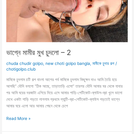
ভাগ্নে মামীর মুখ চুদলো – 2
chuda chudir golpo
,
new choti golpo bangla
,
মামীকে চুদার গল্প
/
chotigolpo.club
মামিকে চুদলাম চটি গল্প বাংলা আগের পর্ব মামিকে চুদলাম কিছুক্ষন দাও আমি তৈরি হয়ে
আসছি” বৌদি বললো “ঠিক আছে, তাড়াতাড়ি এসো” তারপর বৌদি আমার ঘর থেকে যাবার
পর আমি ঘরের দরজাটা এগিয়ে দিয়ে এসে আমার শাড়ি-পেটিকোট-ব্লাউস-ব্রা খুলে ভালো
দেখে একটা শাড়ি পড়তে লাগলাম প্রথমে প্যান্টি-ব্রা-পেটিকোট-ব্লাউস পড়তেই ভাগ্নে
আমার ঘরে এলো আর আমায় পেছন থেকে চেপে
ভাগ্নে
Read More »
মামীর
মুখ