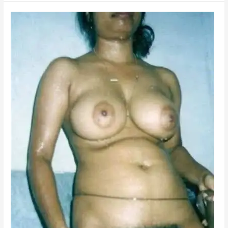
সাথে
সেক্স
গেম