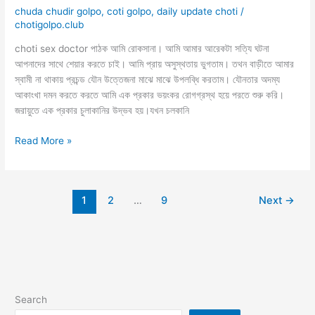
chuda chudir golpo
,
coti golpo
,
daily update choti
/
chotigolpo.club
choti sex doctor পাঠক আমি রোকসানা। আমি আমার আরেকটা সত্যি ঘটনা
আপনাদের সাথে শেয়ার করতে চাই। আমি প্রায় অসুস্থতায় ভুগতাম। তথন বাড়ীতে আমার
স্বামী না থাকায় প্রচন্ড যৌন উত্তেজনা মাঝে মাঝে উপলব্ধি করতাম। যৌনতার অদম্য
আকাংখা দমন করতে করতে আমি এক প্রকার ভয়ংকর রোগগ্রস্থ হয়ে পরতে শুরু করি।
জরায়ুতে এক প্রকার চুলাকানির উদ্ভব হয়।যখন চলকানি
choti
Read More »
sex
doctor
সুযোগ
1
2
…
9
Next
→
পেয়ে
ডাক্তার
চুদলো
Search