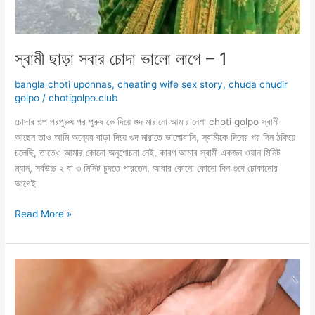
স্বামী ছাড়া সবার চোদা ভালো লাগে – 1
bangla choti uponnas
,
cheating wife sex story
,
chuda chudir
golpo
/
chotigolpo.club
চোদার গল্প পরপুরুষ পর পুরুষ কে দিয়ে গুদ মারানো আমার নেশা choti golpo স্বামী
আছেন তাও আমি অন্যের বাড়া দিয়ে গুদ মারাতে ভালোবাসি, স্বামীকে দিনের পর দিন ঠকিয়ে
চলেছি, তাতেও আমার কোনো অনুশোচনা নেই, কারণ আমার স্বামী একজন ওয়ান মিনিট
ম্যান, সর্বউচ্চ ২ বা ৩ মিনিট চুদতে পারতেন, আবার কোনো কোনো দিন গুদে ঢোকানোর
আগেই
স্বামী
Read More »
ছাড়া
সবার
চোদা
ভালো
লাগে
–