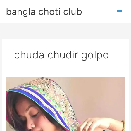
Skip
bangla choti club
to
content
chuda chudir golpo