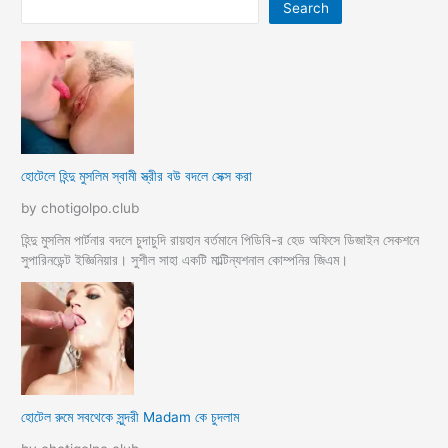
Search
হোটেলে হিন্দু মুসলিম স্বামী স্ত্রীর বউ বদলে সেক্স করা
by chotigolpo.club
হিন্দু মুসলিম পার্টনার বদলে চুদাচুদি রায়হান বর্তমানে পিডিবি-র হেড অফিসে ডিজাইন সেকশনে
সুপারিনডেন্ট ইজ্ঞিনিয়ার। সুশীল সাহা একটি মাল্টিন্যশনাল কোম্পনির জিএম।
হোটেল রুমে সবথেকে সুন্দরী Madam কে চুদলাম