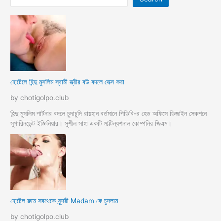
হবে
হোটেলে হিন্দু মুসলিম স্বামী স্ত্রীর বউ বদলে সেক্স করা
by chotigolpo.club
হিন্দু মুসলিম পার্টনার বদলে চুদাচুদি রায়হান বর্তমানে পিডিবি-র হেড অফিসে ডিজাইন সেকশনে
সুপারিনডেন্ট ইজ্ঞিনিয়ার। সুশীল সাহা একটি মাল্টিন্যশনাল কোম্পনির জিএম।
হোটেল রুমে সবথেকে সুন্দরী Madam কে চুদলাম
by chotigolpo.club