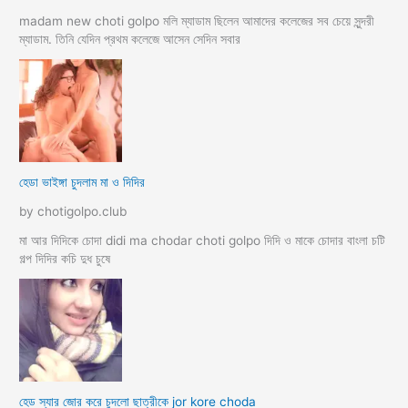
madam new choti golpo মলি ম্যাডাম ছিলেন আমাদের কলেজের সব চেয়ে সুন্দরী
ম্যাডাম. তিনি যেদিন প্রথম কলেজে আসেন সেদিন সবার
হেডা ভাইঙ্গা চুদলাম মা ও দিদির
by chotigolpo.club
মা আর দিদিকে চোদা didi ma chodar choti golpo দিদি ও মাকে চোদার বাংলা চটি
গল্প দিদির কচি দুধ চুষে
হেড স্যার জোর করে চুদলো ছাত্রীকে jor kore choda