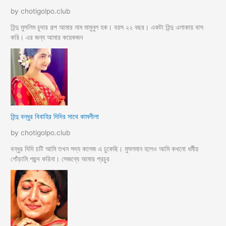
by chotigolpo.club
হিন্দু মুসলিম চুদার গল্প আমার নাম মামুনুল হক। বয়স ২২ বছর। একটা হিন্দু এলাকায় বাস
করি। এর জন্য আমার কয়েকজন
হিন্দু বন্ধুর বিবাহির দিদির সাথে কামলীলা
by chotigolpo.club
বন্ধুর দিদি চটি আমি তখন সদ্য কলেজ এ ঢুকেছি। মুসলমান হলেও আমি কখনো ধর্মীয়
গোঁড়ামি পছন্দ করিনা। সেজন্যে আমার প্রচুর