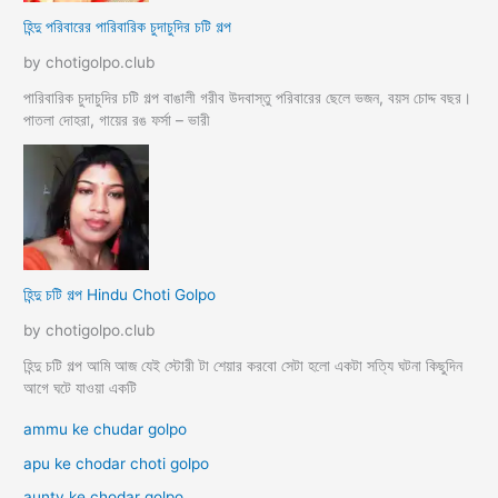
হিন্দু পরিবারের পারিবারিক চুদাচুদির চটি গল্প
by chotigolpo.club
পারিবারিক চুদাচুদির চটি গল্প বাঙালী গরীব উদবাস্তু পরিবারের ছেলে ভজন, বয়স চোদ্দ বছর।
পাতলা দোহরা, গায়ের রঙ ফর্সা – ভারী
হিন্দু চটি গল্প Hindu Choti Golpo
by chotigolpo.club
হিন্দু চটি গল্প আমি আজ যেই স্টোরী টা শেয়ার করবো সেটা হলো একটা সত্যি ঘটনা কিছুদিন
আগে ঘটে যাওয়া একটি
ammu ke chudar golpo
apu ke chodar choti golpo
aunty ke chodar golpo