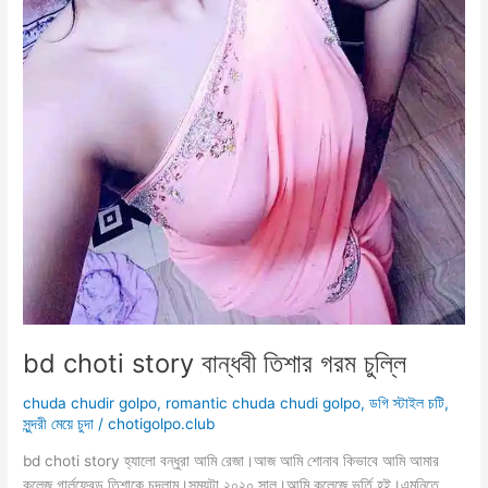
bd choti story বান্ধবী তিশার গরম চুল্লি
chuda chudir golpo
,
romantic chuda chudi golpo
,
ডগি স্টাইল চটি
,
সুন্দরী মেয়ে চুদা
/
chotigolpo.club
bd choti story হ্যালো বন্ধুরা আমি রেজা।আজ আমি শোনাব কিভাবে আমি আমার
কলেজ গার্লফ্রেন্ড তিশাকে চুদলাম।সময়টা ২০২০ সাল।আমি কলেজে ভর্তি হই।এমনিতে