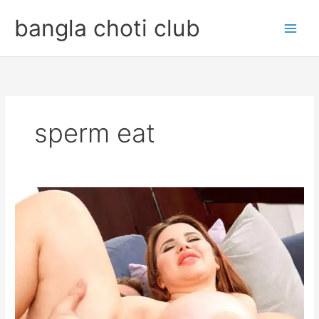
Skip
bangla choti club
to
content
sperm eat