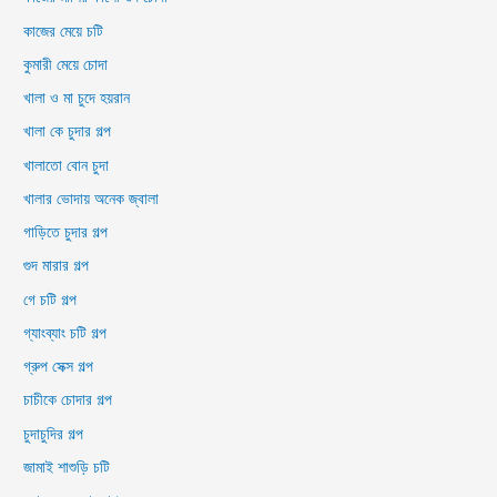
কাজের মেয়ে চটি
কুমারী মেয়ে চোদা
খালা ও মা চুদে হয়রান
খালা কে চুদার গল্প
খালাতো বোন চুদা
খালার ভোদায় অনেক জ্বালা
গাড়িতে চুদার গল্প
গুদ মারার গল্প
গে চটি গল্প
গ্যাংব্যাং চটি গল্প
গ্রুপ সেক্স গল্প
চাচীকে চোদার গল্প
চুদাচুদির গল্প
জামাই শাশুড়ি চটি