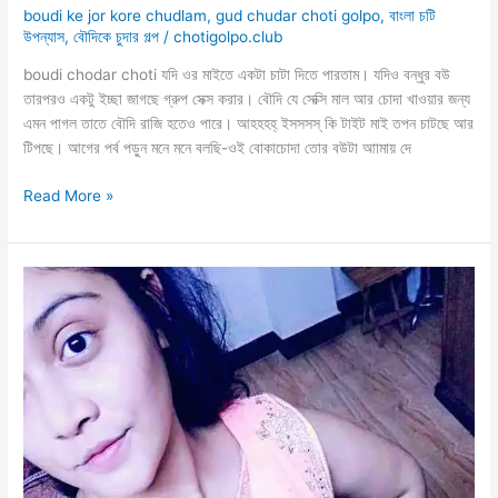
boudi ke jor kore chudlam
,
gud chudar choti golpo
,
বাংলা চটি
উপন্যাস
,
বৌদিকে চুদার গল্প
/
chotigolpo.club
boudi chodar choti যদি ওর মাইতে একটা চাটা দিতে পারতাম। যদিও বন্ধুর বউ
তারপরও একটু ইচ্ছা জাগছে গ্রুপ সেক্স করার। বৌদি যে সেক্সি মাল আর চোদা খাওয়ার জন্য
এমন পাগল তাতে বৌদি রাজি হতেও পারে। আহহহহ্ ইসসসস্ কি টাইট মাই তপন চাটছে আর
টিপছে। আগের পর্ব পড়ুন মনে মনে বলছি-ওই বোকাচোদা তোর বউটা আামায় দে
বিয়ে
Read More »
বাড়ি
থেকে
প্রেগন্যান্ট
বৌদির
গুদে
হামলা
শুরু
–
দুই