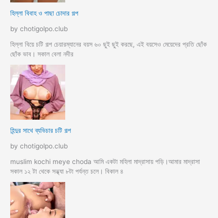
হিল্লা বিবাহ ও পাছা চোদার গল্প
by chotigolpo.club
হিল্লা বিয়ে চটি গল্প চেয়ারম্যানের বয়স ৬০ ছুই ছুই করছে, এই বয়সেও মেয়েদের প্রতি ছোঁক
ছোঁক ভাব। সকাল বেলা নদীর
হিন্দুর সাথে ব্যভিচার চটি গল্প
by chotigolpo.club
muslim kochi meye choda আমি একটা মহিলা মাদ্রাসায় পড়ি।আমার মাদ্রাসা
সকাল ১২ টা থেকে সন্ধ্যা ৮টা পর্যন্ত চলে। বিকাল ৪