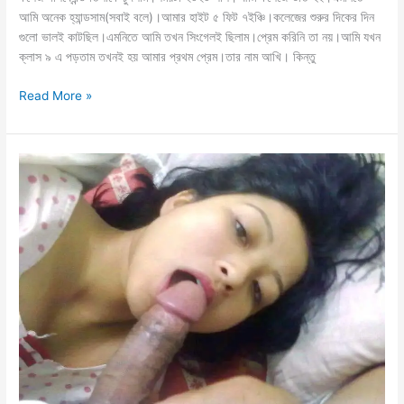
আমি অনেক হ্যান্ডসাম(সবাই বলে)।আমার হাইট ৫ ফিট ৭ইঞ্চি।কলেজের শুরুর দিকের দিন
গুলো ভালই কাটছিল।এমনিতে আমি তখন সিংগেলই ছিলাম।প্রেম করিনি তা নয়।আমি যখন
ক্লাস ৯ এ পড়তাম তখনই হয় আমার প্রথম প্রেম।তার নাম আখি। কিন্তু
bd
Read More »
choti
story
বান্ধবী
তিশার
গরম
চুল্লি