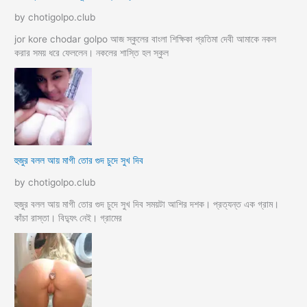
by chotigolpo.club
jor kore chodar golpo আজ স্কুলের বাংলা শিক্ষিকা প্রতিমা দেবী আমাকে নকল
করার সময় ধরে ফেললেন। নকলের শাস্তি হল স্কুল
হুজুর বলল আয় মাগী তোর গুদ চুদে সুখ দিব
by chotigolpo.club
হুজুর বলল আয় মাগী তোর গুদ চুদে সুখ দিব সময়টা আশির দশক। প্রত্যন্ত এক গ্রাম।
কাঁচা রাস্তা। বিদ্যুৎ নেই। গ্রামের