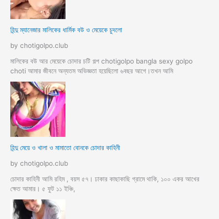
হিন্দু ম্যানেজার মালিকের ধার্মিক বউ ও মেয়েকে চুদলো
by chotigolpo.club
মালিকের বউ আর মেয়েকে চোদার চটি গল্প chotigolpo bangla sexy golpo
choti আমার জীবনে অন্যতম অভিজ্ঞতা হয়েছিলো ৬বছর আগে।তখন আমি
হিন্দু মেয়ে ও খালা ও মামাতো বোনকে চোদার কাহিনী
by chotigolpo.club
চোদার কাহিনী আমি রহিম , বয়স ৫৭। ঢাকার কাছাকাছি গ্রামে থাকি, ১০০ একর আখের
ক্ষেত আমার। ৫ ফুট ১১ ইঞ্চি,