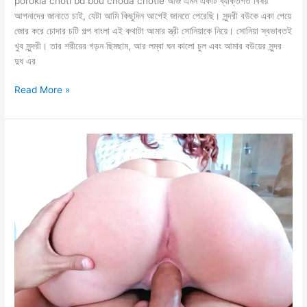
porokia choti bd bou choda chotie আজ এমন একটি ব্যক্তিগত বিষয়
আপনাদের জানাতে চাই, যেটা আমি কিছুদিন আগেই জানতে পেরেছি। সুন্দরী বউকে একা পেয়ে
জোর করে চোদার চটি গল্প বাংলা এই কথাটা আমার স্ত্রী সোনিয়াকে নিয়ে। সোনিয়া স্বভাবতই
খুব সুন্দরী। তার শরীরের গড়ন ছিমছাম, আর লম্বা ঘন কালো চুল এবং আমার বউয়ের সুন্দর
দুধ এর
porokia
Read More »
choti
bd
পরের
বউকে
চুদলো
সেলাই
কর্মী