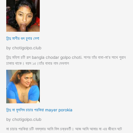
হিন্দু মাগীর গুদ চুদার নেশা
by chotigolpo.club
হিন্দু মহিলা চটি গল্প bangla chodar golpo choti. সাগর তাঁর বাবা-মা’র সাথে পুরান
ঢাকায় থাকে। বয়স ১৫।তাঁর বাবার নাম দেবলাল
হিন্দু মা মুসলিম চাচার পরকিয়া mayer porokia
by chotigolpo.club
মা চাচার পরকিয়া চটি নমস্কার আমি মিস চক্রবর্তী। আজ আমি আমার মা এর জীবনে ঘটে