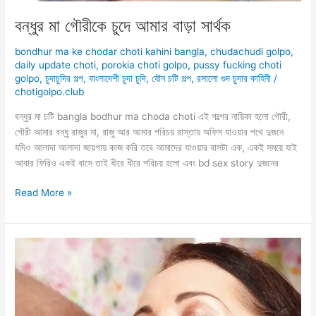
বন্ধুর মা গৌরীকে চুদে আমার বাড়া সার্থক
bondhur ma ke chodar choti kahini bangla
,
chudachudi golpo
,
daily update choti
,
porokia choti golpo
,
pussy fucking choti
golpo
,
চুদাচুদির গল্প
,
বাংলাদেশী চুদা চুদি
,
যৌন চটি গল্প
,
রসালো গুদ চুদার কাহিনী
/
chotigolpo.club
বন্ধুর মা চটি bangla bodhur ma choda choti এই গল্পের নায়িকা হলো গৌরী,
গৌরী আমার বন্ধু রাজুর মা, রাজু আর আমার পরিচয় রাস্তায় অফিস যাওয়ার পথে দুজনে
যদিও আলাদা আলাদা জায়গায় কাজ করি তবে আমাদের যাওয়ার বাসটা এক, এক‌ই সময়ে যাই
আবার ফিরিও এক‌ই বাসে তাই ধীরে ধীরে পরিচয় হলো এবং bd sex story দুজনের
বন্ধুর
Read More »
মা
গৌরীকে
চুদে
আমার
বাড়া
সার্থক