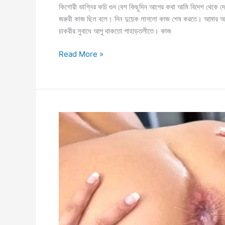
কিশোরী ভাগ্নির কচি গুদ বেশ কিছুদিন আগের কথা আমি বিদেশ থেকে দেশে
জরুরী কাজ ছিল বলে। দিন দুয়েক লাগলো কাজ শেষ করতে। আমার আপুরা
চাকরীর সুবাধে আপু থাকতো পাহাড়তলীতে। কাজ
ভেতরের
Read More »
শয়তানটাকে
দমাতে
না
পেরে
ভাগ্নিকে
চুদেই
দিলাম