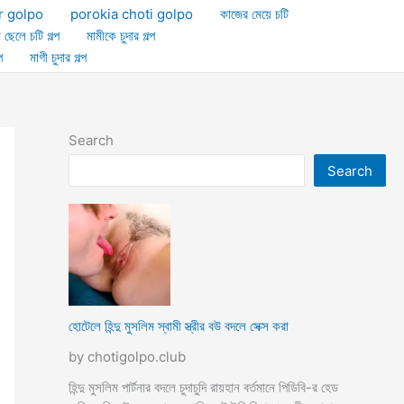
r golpo
porokia choti golpo
কাজের মেয়ে চটি
া ছেলে চটি গল্প
মামীকে চুদার গল্প
প
মাগী চুদার গল্প
Search
Search
হোটেলে হিন্দু মুসলিম স্বামী স্ত্রীর বউ বদলে সেক্স করা
by chotigolpo.club
হিন্দু মুসলিম পার্টনার বদলে চুদাচুদি রায়হান বর্তমানে পিডিবি-র হেড