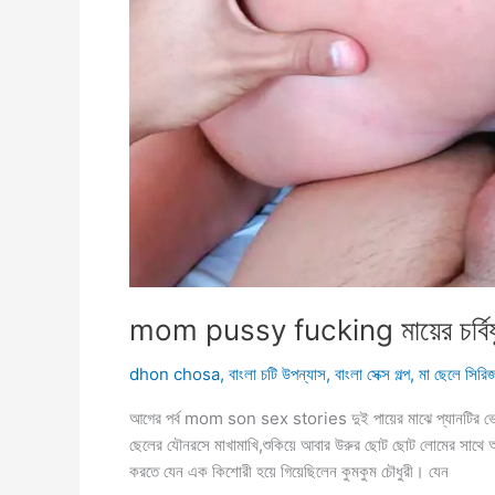
mom pussy fucking মায়ের চর্বিযুক
dhon chosa
,
বাংলা চটি উপন্যাস
,
বাংলা সেক্স গল্প
,
মা ছেলে সিরিজ 
আগের পর্ব mom son sex stories দুই পায়ের মাঝে প্যানটির ভেত
ছেলের যৌনরসে মাখামাখি,শুকিয়ে আবার উরুর ছোট ছোট লোমের সাথে
করতে যেন এক কিশোরী হয়ে গিয়েছিলেন কুমকুম চৌধুরী। যেন