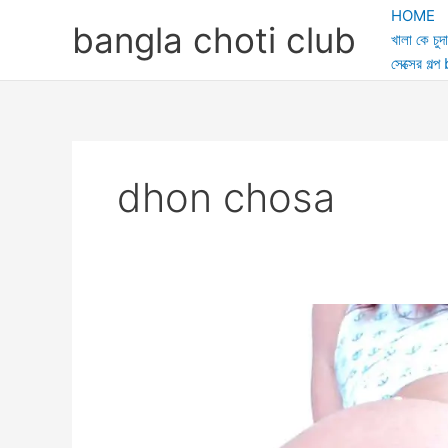
Skip
HOME
bangla choti club
to
খালা কে চুদা
content
সেক্সের গ
dhon chosa