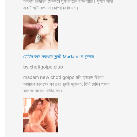
অফিসে ডিজাইন সেকশনে সুপারিনডেন্ট ইজ্ঞিনিয়ার। সুশীল সাহা
একটি মাল্টিন্যশনাল কোম্পনির জিএম।
হোটেল রুমে সবথেকে সুন্দরী Madam কে চুদলাম
by chotigolpo.club
madam new choti golpo মলি ম্যাডাম ছিলেন
আমাদের কলেজের সব চেয়ে সুন্দরী ম্যাডাম. তিনি যেদিন প্রথম
কলেজে আসেন সেদিন সবার