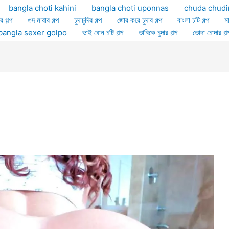
bangla choti kahini
bangla choti uponnas
chuda chudi
র গল্প
গুদ মারার গল্প
চুদাচুদির গল্প
জোর করে চুদার গল্প
বাংলা চটি গল্প
ম
ল্প bangla sexer golpo
ভাই বোন চটি গল্প
ভাবিকে চুদার গল্প
ভোদা চোদার গল্