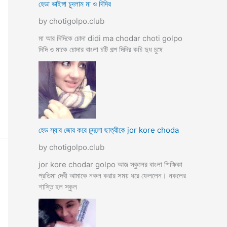
হেডা ভাইঙ্গা চুদলাম মা ও দিদির
by chotigolpo.club
মা আর দিদিকে চোদা didi ma chodar choti golpo
দিদি ও মাকে চোদার বাংলা চটি গল্প দিদির কচি দুধ চুষে
হেড স্যার জোর করে চুদলো ছাত্রীকে jor kore choda
by chotigolpo.club
jor kore chodar golpo আজ স্কুলের বাংলা শিক্ষিকা
প্রতিমা দেবী আমাকে নকল করার সময় ধরে ফেললেন। নকলের
শাস্তি হল স্কুল