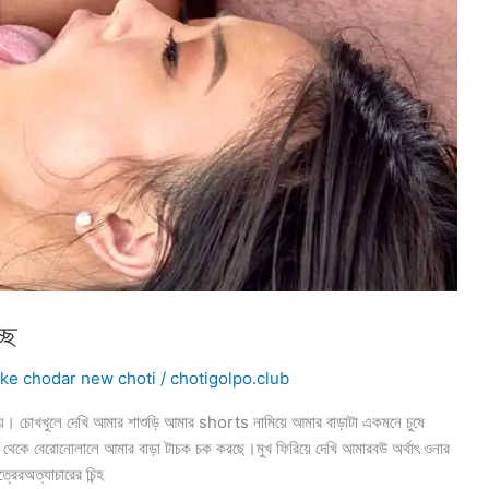
ছে
 ke chodar new choti
/
chotigolpo.club
দিয়ে। চোখখুলে দেখি আমার শাশুড়ি আমার shorts নামিয়ে আমার বাড়াটা একমনে চুষে
থেকে বেরোনোলালে আমার বাড়া টাচক চক করছে।মুখ ফিরিয়ে দেখি আমারবউ অর্থাৎ ওনার
রেরঅত্যাচারের চিন্হ