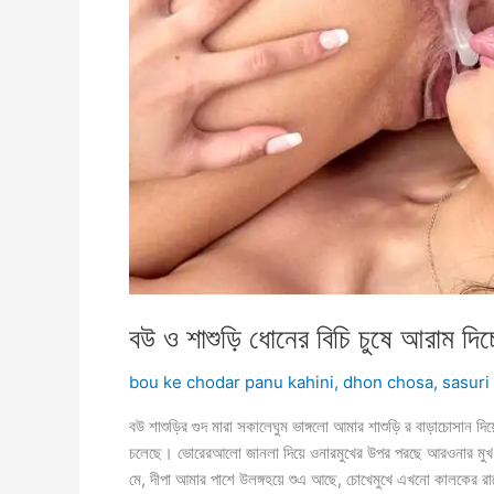
বউ ও শাশুড়ি ধোনের বিচি চুষে আরাম দিচ্
bou ke chodar panu kahini
,
dhon chosa
,
sasuri
বউ শাশুড়ির গুদ মারা সকালেঘুম ভাঙ্গলো আমার শাশুড়ি র বাড়াচোসান 
চলেছে। ভোরেরআলো জানলা দিয়ে ওনারমুখের উপর পরছে আরওনার মুখ 
মে, দীপা আমার পাশে উলঙ্গহয়ে শুএ আছে, চোখেমুখে এখনো কালকের রাত্