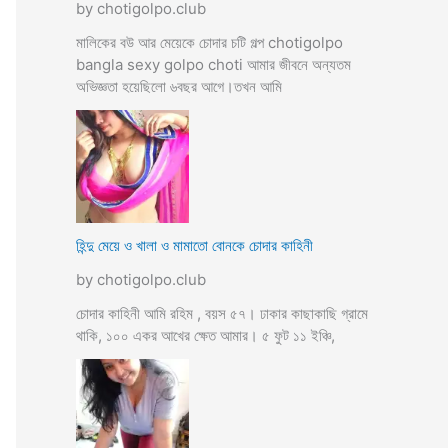
by chotigolpo.club
মালিকের বউ আর মেয়েকে চোদার চটি গল্প chotigolpo
bangla sexy golpo choti আমার জীবনে অন্যতম
অভিজ্ঞতা হয়েছিলো ৬বছর আগে।তখন আমি
হিন্দু মেয়ে ও খালা ও মামাতো বোনকে চোদার কাহিনী
by chotigolpo.club
চোদার কাহিনী আমি রহিম , বয়স ৫৭। ঢাকার কাছাকাছি গ্রামে
থাকি, ১০০ একর আখের ক্ষেত আমার। ৫ ফুট ১১ ইঞ্চি,