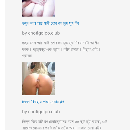
হুজুর বলল আয় মাগী তোর গুদ চুদে সুখ দিব
by chotigolpo.club
হুজুর বলল আয় মাগী তোর গুদ চুদে সুখ দিব সময়টা আশির
দশক। প্রত্যন্ত এক গ্রাম। কাঁচা রাস্তা। বিদ্যুৎ নেই।
গ্রামের
হিল্লা বিবাহ ও পাছা চোদার গল্প
by chotigolpo.club
হিল্লা বিয়ে চটি গল্প চেয়ারম্যানের বয়স ৬০ ছুই ছুই করছে, এই
বয়সেও মেয়েদের প্রতি ছোঁক ছোঁক ভাব। সকাল বেলা নদীর