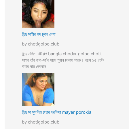
হিন্দু মাগীর গুদ চুদার নেশা
by chotigolpo.club
হিন্দু মহিলা চটি গল্প bangla chodar golpo choti.
সাগর তাঁর বাবা-মা’র সাথে পুরান ঢাকায় থাকে। বয়স ১৫।তাঁর
বাবার নাম দেবলাল
হিন্দু মা মুসলিম চাচার পরকিয়া mayer porokia
by chotigolpo.club