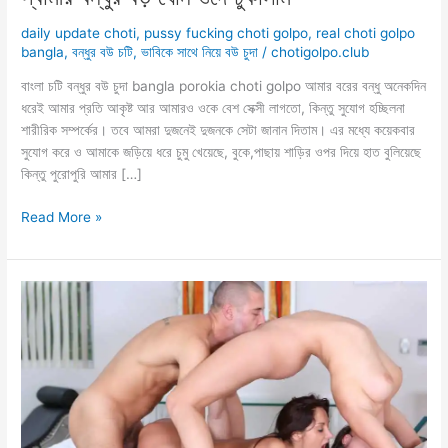
daily update choti
,
pussy fucking choti golpo
,
real choti golpo
bangla
,
বন্ধুর বউ চটি
,
ভাবিকে সাথে নিয়ে বউ চুদা
/
chotigolpo.club
বাংলা চটি বন্ধুর বউ চুদা bangla porokia choti golpo আমার বরের বন্ধু অনেকদিন
ধরেই আমার প্রতি আকৃষ্ট আর আমারও ওকে বেশ সেক্সী লাগতো, কিন্তু সুযোগ হচ্ছিলনা
শারীরিক সম্পর্কের। তবে আমরা দুজনেই দুজনকে সেটা জানান দিতাম। এর মধ্যে কয়েকবার
সুযোগ করে ও আমাকে জড়িয়ে ধরে চুমু খেয়েছে, বুকে,পাছায় শাড়ির ওপর দিয়ে হাত বুলিয়েছে
কিন্তু পুরোপুরি আমার […]
স্বামীর
Read More »
বন্ধুর
বড়
ধোন
গুদে
ঢুকালাম