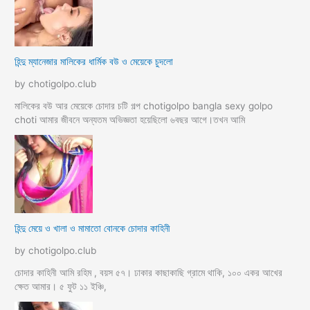
হিন্দু ম্যানেজার মালিকের ধার্মিক বউ ও মেয়েকে চুদলো
by chotigolpo.club
মালিকের বউ আর মেয়েকে চোদার চটি গল্প chotigolpo bangla sexy golpo
choti আমার জীবনে অন্যতম অভিজ্ঞতা হয়েছিলো ৬বছর আগে।তখন আমি
হিন্দু মেয়ে ও খালা ও মামাতো বোনকে চোদার কাহিনী
by chotigolpo.club
চোদার কাহিনী আমি রহিম , বয়স ৫৭। ঢাকার কাছাকাছি গ্রামে থাকি, ১০০ একর আখের
ক্ষেত আমার। ৫ ফুট ১১ ইঞ্চি,