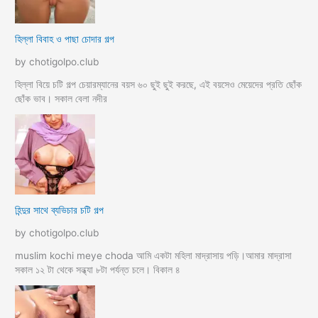
হিল্লা বিবাহ ও পাছা চোদার গল্প
by chotigolpo.club
হিল্লা বিয়ে চটি গল্প চেয়ারম্যানের বয়স ৬০ ছুই ছুই করছে, এই বয়সেও মেয়েদের প্রতি ছোঁক
ছোঁক ভাব। সকাল বেলা নদীর
হিন্দুর সাথে ব্যভিচার চটি গল্প
by chotigolpo.club
muslim kochi meye choda আমি একটা মহিলা মাদ্রাসায় পড়ি।আমার মাদ্রাসা
সকাল ১২ টা থেকে সন্ধ্যা ৮টা পর্যন্ত চলে। বিকাল ৪