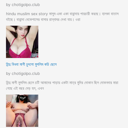
by chotigolpo.club
hindu muslim sex story মাসুম একা একা বারান্দায় পায়চারী করছে। হালকা বাতাস
বইছে। বারান্দা থেকেপাসের বাসার রান্নাঘর দেখা যায়। ওরা
হিন্দু বিধবা মাগী চুদলো মুসলিম কচি ছেলে
by chotigolpo.club
হিন্দু মাগী মুসলিম ছেলে চটি আমাদের পাড়ায় একটা মাত্র মুদির দোকান ছিল দোকনদার মারা
গেছে এই বছর দেড় হল, এখন