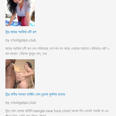
হিন্দু মায়ের পরকিয়া চটি গল্প
by chotigolpo.club
মায়ের পরকিয়া চটি গল্প সেন পরিবারের বেশ নাম যশ আছে এনাদের পাড়াতে।পরিবারে মোট ৩
জন থাকেন ।মিসেস মুনমুন সেন, তার
হিন্দু মাগীর লদলদে ভার্জিন পোদ চুদলো মুসলিম ভাতার
by chotigolpo.club
হিন্দু পোদ চোদার কাহিনি bangla new fuck choti অনেক দিন থেকেই ভাবছি মা এর