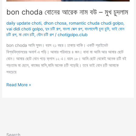
bon choda বোনের আরেক নাম বউ – মুখ চুদলাম
daily update choti
,
dhon chosa
,
romantic chuda chudi golpo
,
vai didi choti golpo
,
দুধ চটি গল্প
,
বাংলা সেক্স গল্প
,
বাংলাদেশী চুদা চুদি
,
ভাই বোন
চটি গল্প
,
মা বোন চটি
,
যৌন চটি গল্প
/
chotigolpo.club
bon choda আমি সুমন। বয়স ২১ বছর। ঢাকায় থাকি। একটি প্রাইভেট
বিশ্ববিদ্যালয়ের অনার্স এ পড়ি। আমার পরিবারে ৪ জন। বাবা মা আমি আর আমার ছোট
বোন। আমার ছোট বোন পড়ে ক্লাস ১২ এ। বয়স ১৮। আমি ছোট থেকেই অনেক চটি বই
পড়তাম৷ মা ছেলে, কাজের মাসি,মামি অনেক চটি পড়েছি। তবে ভাই বোন চটি আমাকে
সবচেয়ে
bon
Read More »
choda
বোনের
আরেক
নাম
বউ
–
মুখ
Search