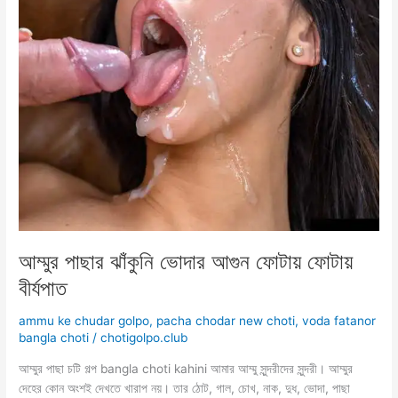
আম্মুর পাছার ঝাঁকুনি ভোদার আগুন ফোটায় ফোটায়
বীর্যপাত
ammu ke chudar golpo
,
pacha chodar new choti
,
voda fatanor
bangla choti
/
chotigolpo.club
আম্মুর পাছা চটি গল্প bangla choti kahini আমার আম্মু সুন্দরীদের সুন্দরী। আম্মুর
দেহের কোন অংশই দেখতে খারাপ নয়। তার ঠোট, গাল, চোখ, নাক, দুধ, ভোদা, পাছা