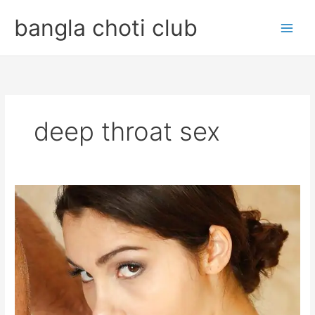
Skip
bangla choti club
to
content
deep throat sex