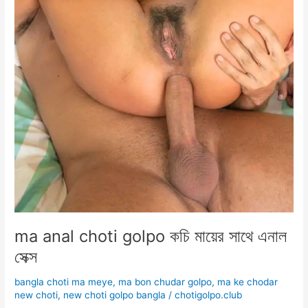
ma anal choti golpo কচি মায়ের সাথে এনাল
সেক্স
bangla choti ma meye
,
ma bon chudar golpo
,
ma ke chodar
new choti
,
new choti golpo bangla
/
chotigolpo.club