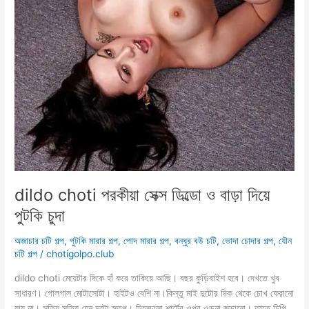
dildo choti পরকীয়া সেক্স ডিল্ডো ও বাড়া দিয়ে
পুটকি চুদা
অজাচার চটি গল্প
,
পুটকি মারার গল্প
,
পোদ মারার গল্প
,
বন্ধুর বউ চটি
,
ভোদা চোদার গল্প
,
যৌন
চটি গল্প
/
chotigolpo.club
dildo choti মেয়েটার দিকে হাঁ করে তাকিয়ে আছি। বছর কুড়িবাইশ হবে। দেখতে খুব
সাধারণ। গোলগাল মোটাসোটা। হাইটও বেশি না।কিন্তু মাই দুটোর দিক থেকে চোখ ফেরানো
যায় না। সত্যি সত্যি যেন দুটো স্তূপ। ঢিলেঢালা শার্টের ওপর ওড়না জড়ানো। তাতে ঢিপি