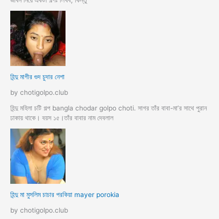
জীবন নিয়ে একটা গল্পঃ লিখব, কিন্তু
হিন্দু মাগীর গুদ চুদার নেশা
by chotigolpo.club
হিন্দু মহিলা চটি গল্প bangla chodar golpo choti. সাগর তাঁর বাবা-মা’র সাথে পুরান
ঢাকায় থাকে। বয়স ১৫।তাঁর বাবার নাম দেবলাল
হিন্দু মা মুসলিম চাচার পরকিয়া mayer porokia
by chotigolpo.club