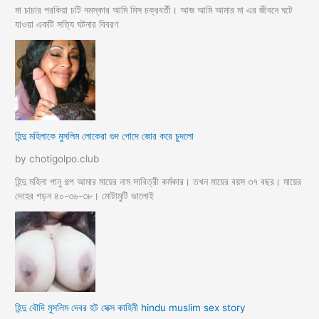
মা চাচার পরকিয়া চটি নমস্কার আমি মিস চক্রবর্তী। আজ আমি আমার মা এর জীবনে ঘটে
যাওয়া একটি সত্যি ঘটনার বিবরণ
হিন্দু মহিলাকে মুসলিম লোকেরা গুদ পোদে জোর করে চুদলো
by chotigolpo.club
হিন্দু মহিলা পানু গল্প আমার মায়ের নাম সাবিত্রী কর্মকার। তখন মায়ের বয়স ৩৭ বছর। মায়ের
দেহের গড়ন ৪০-৩৬-৩৮। মোটামুটি ভালোই
হিন্দু বৌদি মুসলিম দেবর হট সেক্স কাহিনী hindu muslim sex story