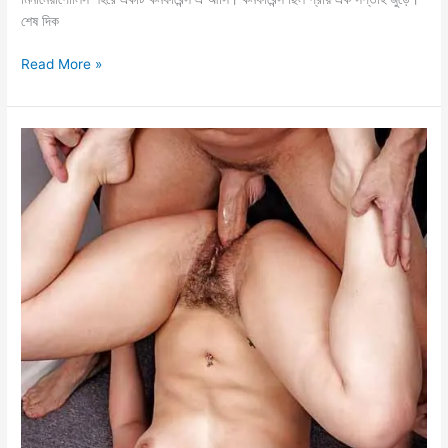
শেষ দিক
ডিপথ্রোট
Read More »
বাংলা
সেক্স
চটি
গল্প