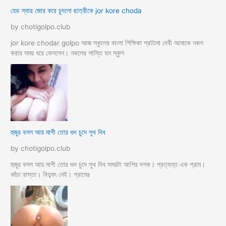
হেড স্যার জোর করে চুদলো ছাত্রীকে jor kore choda
by chotigolpo.club
jor kore chodar golpo আজ স্কুলের বাংলা শিক্ষিকা প্রতিমা দেবী আমাকে নকল
করার সময় ধরে ফেললেন। নকলের শাস্তি হল স্কুল
হুজুর বলল আয় মাগী তোর গুদ চুদে সুখ দিব
by chotigolpo.club
হুজুর বলল আয় মাগী তোর গুদ চুদে সুখ দিব সময়টা আশির দশক। প্রত্যন্ত এক গ্রাম।
কাঁচা রাস্তা। বিদ্যুৎ নেই। গ্রামের