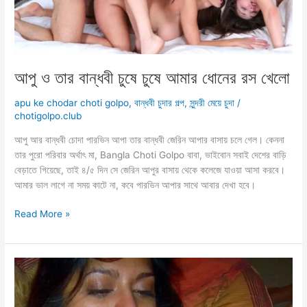
আপু ও তার বান্ধবী চুষে চুষে আমার ধোনের রস খেলো
apu ke chodar choti golpo
,
বান্ধবী চুদার গল্প
,
সুন্দরী মেয়ে চুদা
/
chotigolpo.club
আপু আর বান্ধবী চোদা পারভিন আপা তার বান্ধবী জেরিন আপার বাসায় চলে গেল। কেননা
তার পুরো পরিবার অর্থাৎ মা, Bangla Choti Golpo বাবা, ভাইবোন সবাই দেশের বাড়ি
বেড়াতে গিয়েছে, তাই ৪/৫ দিন সে জেরিন আপুর বাসায় থেকে কলেজে যাওয়া আসা করবে।
আমার ভাল লাগে না সময় কাটে না, কবে পারভিন আপার সাথে আবার দেখা হবে।
আপু
Read More »
ও
তার
বান্ধবী
চুষে
চুষে
আমার