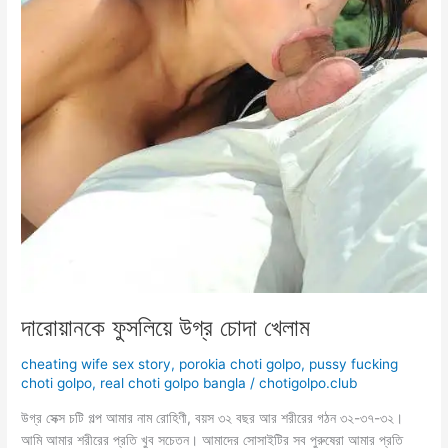
দারোয়ানকে ফুসলিয়ে উগ্র চোদা খেলাম
cheating wife sex story
,
porokia choti golpo
,
pussy fucking
choti golpo
,
real choti golpo bangla
/
chotigolpo.club
উগ্র সেক্স চটি গল্প আমার নাম রোহিণী, বয়স ৩২ বছর আর শরীরের গঠন ৩২-৩৭-৩২।
আমি আমার শরীরের প্রতি খুব সচেতন। আমাদের সোসাইটির সব পুরুষেরা আমার প্রতি