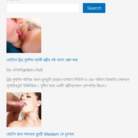
চুদলাম
Search
হোটেলে হিন্দু মুসলিম স্বামী স্ত্রীর বউ বদলে সেক্স করা
by chotigolpo.club
হিন্দু মুসলিম পার্টনার বদলে চুদাচুদি রায়হান বর্তমানে পিডিবি-র হেড অফিসে ডিজাইন সেকশনে
সুপারিনডেন্ট ইজ্ঞিনিয়ার। সুশীল সাহা একটি মাল্টিন্যশনাল কোম্পনির জিএম।
হোটেল রুমে সবথেকে সুন্দরী Madam কে চুদলাম