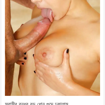
স্বামীর বন্ধুর বড় ধোন গুদে ঢুকালাম