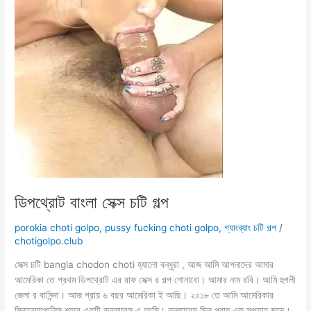
ডিপথ্রোট বাংলা সেক্স চটি গল্প
porokia choti golpo
,
pussy fucking choti golpo
,
গ্যাংব্যাং চটি গল্প
/
chotigolpo.club
সেক্স চটি bangla chodon choti হ্যালো বন্ধুরা , আজ আমি আপনাদের আমার
আমেরিকা তে প্রথম ডিপথ্রোট এর রাফ সেক্স র গল্প শোনাবো। আমার নাম রবি। আমি হুগলী
জেলা র বাসিন্দা। আজ প্রায় ৬ বছর আমেরিকা ই আছি। ২০১৮ তে আমি আমেরিকার
মিনানেয়াপোলিস শহরে একটি কনফারেন্স এ আসি। কনফারেন্স ছিল প্রায় এক সপ্তাহ জুড়ে।