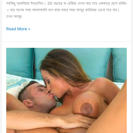
সবকিছু স্বমহিমায় উদ্ভাসিত। 30 বছরের মা রেজিয়া বেগম আর তার একমাত্র ছেলে রাজিব
। ঘরে অনেক সময় সামনাসামনি বসে কাজ করার সময় আম্মুর কামিজের ওড়না সরে যায়।
তখন আম্মুর
আম্মুর
Read More »
পাছার
ঝাঁকুনি
ভোদার
আগুন
ফোটায়
ফোটায়
বীর্যপাত