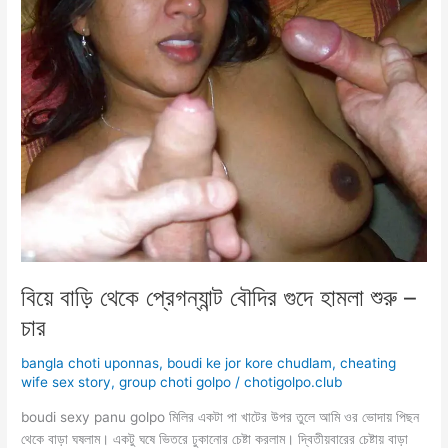
ধোনের
রস
খেলো
বিয়ে বাড়ি থেকে প্রেগন্যান্ট বৌদির গুদে হামলা শুরু –
চার
bangla choti uponnas
,
boudi ke jor kore chudlam
,
cheating
wife sex story
,
group choti golpo
/
chotigolpo.club
boudi sexy panu golpo মিলির একটা পা খাটের উপর তুলে আমি ওর ভোদায় পিছন
থেকে বাড়া ঘষলাম। একটু ঘষে ভিতরে ঢুকানোর চেষ্টা করলাম। দ্বিতীয়বারের চেষ্টায় বাড়া