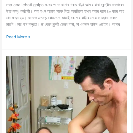
ma anal choti golpo মায়ের গু দে আমার শক্ত বাঁড়া আমার বাবা কেন্দ্রীয় সরকারের
উচ্চপদস্থ কর্মচারী। বাবা যখন আমার মাকে বিয়ে করেছিলো তখন বাবার বয়স ৪০ বছর আর
মার মাত্র ২০। আসলে এতবড় রোজগেরে জামাই কে মার বাড়ির লোক হাতছারা করতে
চায়নি। মার নাম নম্রতা। মা যেমন সুন্দরী তেমন ফর্সা, মা একজন হাউস ওয়াইফ। আমার
ma
Read More »
anal
choti
golpo
কচি
মায়ের
সাথে
এনাল
সেক্স