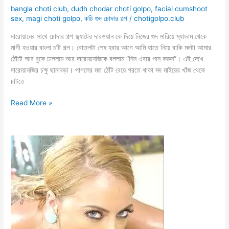
bangla choti club
,
dudh chodar choti golpo
,
facial cumshoot
sex
,
magi choti golpo
,
কচি গুদ চোদার গল্প
/
chotigolpo.club
দারোয়ানের সাথে চোদার গল্প ফ্ল্যাটের দারওয়ান কে দিয়ে নিজের গুদ মারিয়ে ম্যাডাম থেকে
মাগী হওয়ার বাংলা চটি গল্প। বোতলটা শেষ হবার আগে আমি হাতে নিয়ে বাকি মদটা আমার
ঠোঁটে আর বুকে ঢাললাম আর দারোয়ানজিকে বললাম “নিন এবার পান করুন”। এই দেখে
দারোয়ানজির চক্ষু ছানাবড়া। পাগলের মত ঠোঁট বেয়ে পরতে থাকা মদ মাইয়ের খাঁজ থেকে
চাটতে
দারোয়ান
Read More »
আমাকে
চুদে
দুধের
উপর
বীর্যপাত
করলো