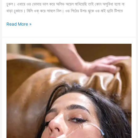
ঢুকল। এবারে ওর ভোদায় ভাল করে অলিভ অয়েল মাখিয়েছি তাই কোন অসুবিধা হলো না
বাড়া ঢুকাতে। মিলি ওক্ করে সামলে নিল। ওর পিঠের উপর ঝুকে ওর মাই দুটো টিপতে
বিয়ে
Read More »
বাড়ি
থেকে
প্রেগন্যান্ট
বৌদির
গুদে
হামলা
শুরু
–
চার