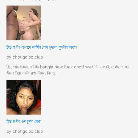
হিন্দু মাগীর লদলদে ভার্জিন পোদ চুদলো মুসলিম ভাতার
by chotigolpo.club
হিন্দু পোদ চোদার কাহিনি bangla new fuck choti অনেক দিন থেকেই ভাবছি মা এর
জীবন নিয়ে একটা গল্পঃ লিখব, কিন্তু
হিন্দু মাগীর গুদ চুদার নেশা
by chotigolpo.club