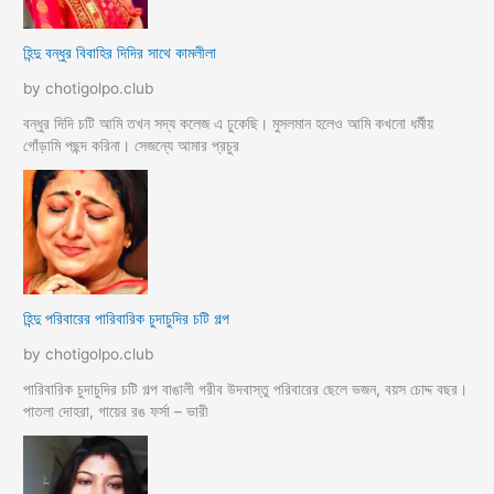
হিন্দু বন্ধুর বিবাহির দিদির সাথে কামলীলা
by chotigolpo.club
বন্ধুর দিদি চটি আমি তখন সদ্য কলেজ এ ঢুকেছি। মুসলমান হলেও আমি কখনো ধর্মীয়
গোঁড়ামি পছন্দ করিনা। সেজন্যে আমার প্রচুর
হিন্দু পরিবারের পারিবারিক চুদাচুদির চটি গল্প
by chotigolpo.club
পারিবারিক চুদাচুদির চটি গল্প বাঙালী গরীব উদবাস্তু পরিবারের ছেলে ভজন, বয়স চোদ্দ বছর।
পাতলা দোহরা, গায়ের রঙ ফর্সা – ভারী