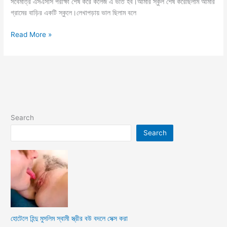
সবেমাত্র এসএসসি পরীক্ষা শেষ করে কলেজ এ ভর্তি হব।আমার স্কুল শেষ করেছিলাম আমার
গ্রামের বাড়ির একটি স্কুলে।লেখাপড়ায় ভাল ছিলাম বলে
মামীর
Read More »
রেন্ডি
ভোদা
চোদার
চটি
mamir
voda
choda
Search
Search
হোটেলে হিন্দু মুসলিম স্বামী স্ত্রীর বউ বদলে সেক্স করা