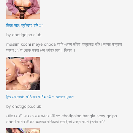
হিন্দুর সাথে ব্যভিচার চটি গল্প
by chotigolpo.club
muslim kochi meye choda আমি একটা মহিলা মাদ্রাসায় পড়ি।আমার মাদ্রাসা
সকাল ১২ টা থেকে সন্ধ্যা ৮টা পর্যন্ত চলে। বিকাল ৪
হিন্দু ম্যানেজার মালিকের ধার্মিক বউ ও মেয়েকে চুদলো
by chotigolpo.club
মালিকের বউ আর মেয়েকে চোদার চটি গল্প chotigolpo bangla sexy golpo
choti আমার জীবনে অন্যতম অভিজ্ঞতা হয়েছিলো ৬বছর আগে।তখন আমি