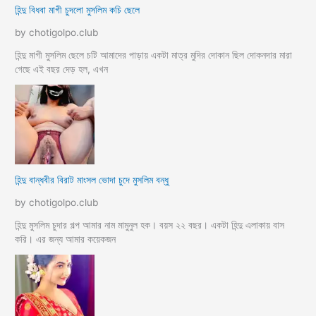
হিন্দু বিধবা মাগী চুদলো মুসলিম কচি ছেলে
by chotigolpo.club
হিন্দু মাগী মুসলিম ছেলে চটি আমাদের পাড়ায় একটা মাত্র মুদির দোকান ছিল দোকনদার মারা
গেছে এই বছর দেড় হল, এখন
হিন্দু বান্ধবীর বিরাট মাংসল ভোদা চুদে মুসলিম বন্ধু
by chotigolpo.club
হিন্দু মুসলিম চুদার গল্প আমার নাম মামুনুল হক। বয়স ২২ বছর। একটা হিন্দু এলাকায় বাস
করি। এর জন্য আমার কয়েকজন