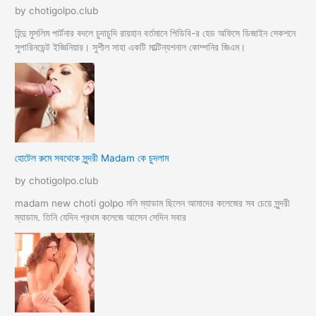
by chotigolpo.club
হিন্দু মুসলিম পার্টনার বদলে চুদাচুদি রায়হান বর্তমানে পিডিবি-র হেড অফিসে ডিজাইন সেকশনে
সুপারিনডেন্ট ইজ্ঞিনিয়ার। সুশীল সাহা একটি মাল্টিন্যশনাল কোম্পনির জিএম।
হোটেল রুমে সবথেকে সুন্দরী Madam কে চুদলাম
by chotigolpo.club
madam new choti golpo মলি ম্যাডাম ছিলেন আমাদের কলেজের সব চেয়ে সুন্দরী
ম্যাডাম. তিনি যেদিন প্রথম কলেজে আসেন সেদিন সবার