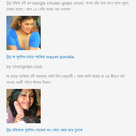
হিন্দু মহিলা চটি গল্প bangla chodar golpo choti. সাগর তাঁর বাবা-মা’র সাথে পুরান
ঢাকায় থাকে। বয়স ১৫।তাঁর বাবার নাম দেবলাল
হিন্দু মা মুসলিম চাচার পরকিয়া mayer porokia
by chotigolpo.club
মা চাচার পরকিয়া চটি নমস্কার আমি মিস চক্রবর্তী। আজ আমি আমার মা এর জীবনে ঘটে
যাওয়া একটি সত্যি ঘটনার বিবরণ
হিন্দু মহিলাকে মুসলিম লোকেরা গুদ পোদে জোর করে চুদলো