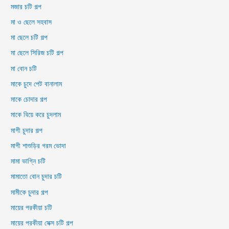
মজার চটি গল্প
মা ও ছেলে সহবাস
মা ছেলে চটি গল্প
মা ছেলে সিরিজ চটি গল্প
মা বোন চটি
মাকে চুদে পেট বানালাম
মাকে চোদার গল্প
মাকে বিয়ে করে চুদলাম
মাগী চুদার গল্প
মাগী শাশুড়ির গরম ভোদা
মামা ভাগ্নি চটি
মামাতো বোন চুদার চটি
মামীকে চুদার গল্প
মায়ের পরকীয়া চটি
মায়ের পরকীয়া সেক্স চটি গল্প