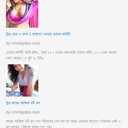
হিন্দু মেয়ে ও খালা ও মামাতো বোনকে চোদার কাহিনী
by chotigolpo.club
চোদার কাহিনী আমি রহিম , বয়স ৫৭। ঢাকার কাছাকাছি গ্রামে থাকি, ১০০ একর আখের
ক্ষেত আমার। ৫ ফুট ১১ ইঞ্চি,
হিন্দু মায়ের পরকিয়া চটি গল্প
by chotigolpo.club
মায়ের পরকিয়া চটি গল্প সেন পরিবারের বেশ নাম যশ আছে এনাদের পাড়াতে।পরিবারে মোট ৩
জন থাকেন ।মিসেস মুনমুন সেন, তার