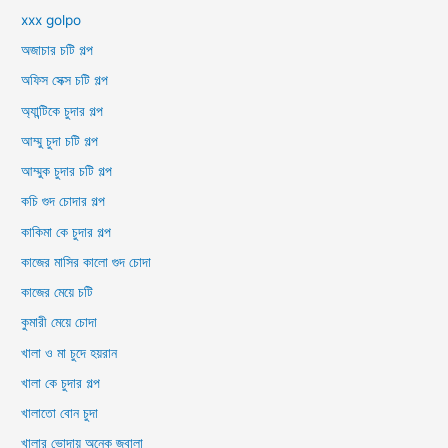
xxx golpo
অজাচার চটি গল্প
অফিস সেক্স চটি গল্প
অ্যান্টিকে চুদার গল্প
আম্মু চুদা চটি গল্প
আম্মুক চুদার চটি গল্প
কচি গুদ চোদার গল্প
কাকিমা কে চুদার গল্প
কাজের মাসির কালো গুদ চোদা
কাজের মেয়ে চটি
কুমারী মেয়ে চোদা
খালা ও মা চুদে হয়রান
খালা কে চুদার গল্প
খালাতো বোন চুদা
খালার ভোদায় অনেক জ্বালা