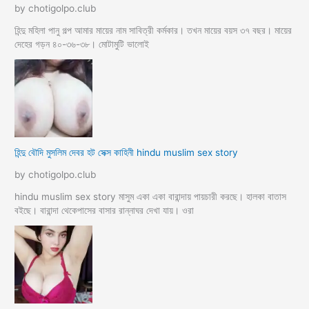
by chotigolpo.club
হিন্দু মহিলা পানু গল্প আমার মায়ের নাম সাবিত্রী কর্মকার। তখন মায়ের বয়স ৩৭ বছর। মায়ের
দেহের গড়ন ৪০-৩৬-৩৮। মোটামুটি ভালোই
হিন্দু বৌদি মুসলিম দেবর হট সেক্স কাহিনী hindu muslim sex story
by chotigolpo.club
hindu muslim sex story মাসুম একা একা বারান্দায় পায়চারী করছে। হালকা বাতাস
বইছে। বারান্দা থেকেপাসের বাসার রান্নাঘর দেখা যায়। ওরা