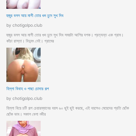
হুজুর বলল আয় মাগী তোর গুদ চুদে সুখ দিব
by chotigolpo.club
হুজুর বলল আয় মাগী তোর গুদ চুদে সুখ দিব সময়টা আশির দশক। প্রত্যন্ত এক গ্রাম।
কাঁচা রাস্তা। বিদ্যুৎ নেই। গ্রামের
হিল্লা বিবাহ ও পাছা চোদার গল্প
by chotigolpo.club
হিল্লা বিয়ে চটি গল্প চেয়ারম্যানের বয়স ৬০ ছুই ছুই করছে, এই বয়সেও মেয়েদের প্রতি ছোঁক
ছোঁক ভাব। সকাল বেলা নদীর