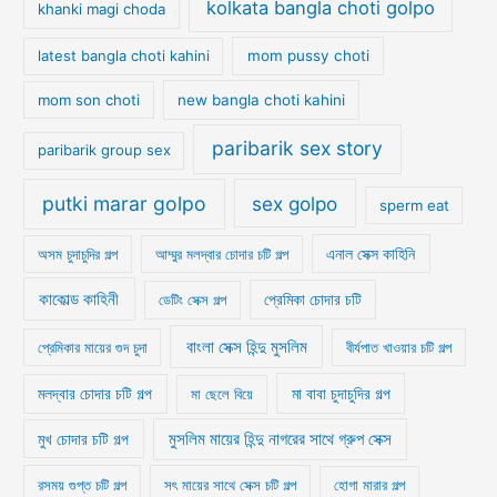
kolkata bangla choti golpo
khanki magi choda
latest bangla choti kahini
mom pussy choti
mom son choti
new bangla choti kahini
paribarik sex story
paribarik group sex
putki marar golpo
sex golpo
sperm eat
অসম চুদাচুদির গল্প
আম্মুর মলদ্বার চোদার চটি গল্প
এনাল সেক্স কাহিনি
কাকোল্ড কাহিনী
ডেটিং সেক্স গল্প
প্রেমিকা চোদার চটি
বাংলা সেক্স হিন্দু মুসলিম
প্রেমিকার মায়ের গুদ চুদা
বীর্যপাত খাওয়ার চটি গল্প
মা বাবা চুদাচুদির গল্প
মলদ্বার চোদার চটি গল্প
মা ছেলে বিয়ে
মুসলিম মায়ের হিন্দু নাগরের সাথে গ্রুপ সেক্স
মুখ চোদার চটি গল্প
রসময় গুপ্ত চটি গল্প
সৎ মায়ের সাথে সেক্স চটি গল্প
হোগা মারার গল্প