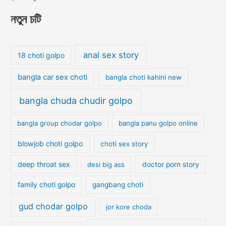
নতুন চটি
anal sex story
18 choti golpo
bangla car sex choti
bangla choti kahini new
bangla chuda chudir golpo
bangla group chodar golpo
bangla panu golpo online
blowjob choti golpo
choti sex story
deep throat sex
desi big ass
doctor porn story
family choti golpo
gangbang choti
gud chodar golpo
jor kore choda