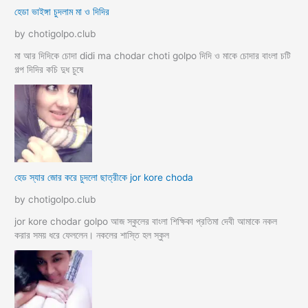
হেডা ভাইঙ্গা চুদলাম মা ও দিদির
by chotigolpo.club
মা আর দিদিকে চোদা didi ma chodar choti golpo দিদি ও মাকে চোদার বাংলা চটি
গল্প দিদির কচি দুধ চুষে
হেড স্যার জোর করে চুদলো ছাত্রীকে jor kore choda
by chotigolpo.club
jor kore chodar golpo আজ স্কুলের বাংলা শিক্ষিকা প্রতিমা দেবী আমাকে নকল
করার সময় ধরে ফেললেন। নকলের শাস্তি হল স্কুল