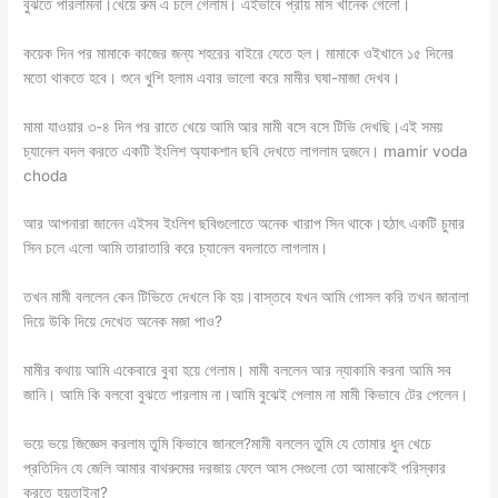
বুঝতে পারলামনা।খেয়ে রুম এ চলে গেলাম। এইভাবে প্রায় মাস খানেক গেলো।
কয়েক দিন পর মামাকে কাজের জন্য শহরের বাইরে যেতে হল। মামাকে ওইখানে ১৫ দিনের
মতো থাকতে হবে। শুনে খুশি হলাম এবার ভালো করে মামীর ঘষা-মাজা দেখব।
মামা যাওয়ার ৩-৪ দিন পর রাতে খেয়ে আমি আর মামী বসে বসে টিভি দেখছি।এই সময়
চ্যানেল বদল করতে একটি ইংলিশ অ্যাকশান ছবি দেখতে লাগলাম দুজনে। mamir voda
choda
আর আপনারা জানেন এইসব ইংলিশ ছবিগুলোতে অনেক খারাপ সিন থাকে।হঠাৎ একটি চুমার
সিন চলে এলো আমি তারাতারি করে চ্যানেল বদলাতে লাগলাম।
তখন মামী বললেন কেন টিভিতে দেখলে কি হয়।বাস্তবে যখন আমি গোসল করি তখন জানালা
দিয়ে উকি দিয়ে দেখেত অনেক মজা পাও?
মামীর কথায় আমি একেবারে বুবা হয়ে গেলাম। মামী বললেন আর ন্যাকামি করনা আমি সব
জানি। আমি কি বলবো বুঝতে পারলাম না।আমি বুঝেই পেলাম না মামী কিভাবে টের পেলেন।
ভয়ে ভয়ে জিজ্ঞেস করলাম তুমি কিভাবে জানলে?মামী বললেন তুমি যে তোমার ধুন খেচে
প্রতিদিন যে জেলি আমার বাথরুমের দরজায় ফেলে আস সেগুলো তো আমাকেই পরিস্কার
করতে হয়তাইনা?