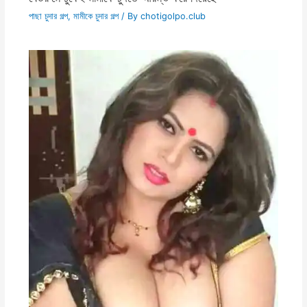
পাছা চুদার গল্প
,
মামীকে চুদার গল্প
/ By
chotigolpo.club