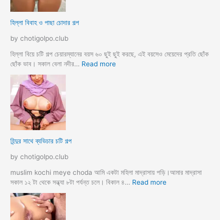
k
ল
o
আ
হিল্লা বিবাহ ও পাছা চোদার গল্প
r
য়
e
মা
by chotigolpo.club
c
গী
h
তো
হিল্লা বিয়ে চটি গল্প চেয়ারম্যানের বয়স ৬০ ছুই ছুই করছে, এই বয়সেও মেয়েদের প্রতি ছোঁক
o
র
:
ছোঁক ভাব। সকাল বেলা নদীর…
Read more
d
গু
হি
a
দ
ল্লা
চু
বি
দে
বা
সু
হ
খ
ও
দি
পা
হিন্দুর সাথে ব্যভিচার চটি গল্প
ব
ছা
চো
by chotigolpo.club
দা
র
muslim kochi meye choda আমি একটা মহিলা মাদ্রাসায় পড়ি।আমার মাদ্রাসা
গ
:
সকাল ১২ টা থেকে সন্ধ্যা ৮টা পর্যন্ত চলে। বিকাল ৪…
Read more
ল্প
হি
ন্দু
র