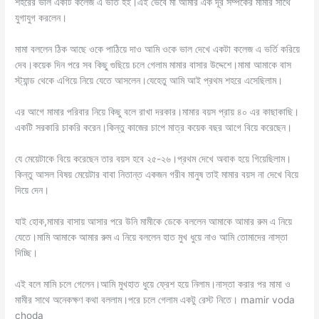
শহরের ভাল একটি কলেজ এ ভর্তি হই।এই ভেবে মা আমার এক দূর সম্পর্কের মামার সাথে
যুগাযুগ করলেন।
মামা বললেন ঠিক আছে ওকে পাঠিয়ে দাও আমি ওকে ভাল দেখে একটা কলেজ এ ভর্তি করিয়ে
দেব।কয়েক দিন পরে সব কিছু গুছিয়ে চলে গেলাম মামার বাসার উদ্দেশে।মামা আমাকে বাস
স্ট্যান্ড থেকে এগিয়ে নিয়ে যেতে আসলেন।যেহেতু আমি আই প্রথম শহরে এসেছিলাম।
এর আগে মামার পরিবার নিয়ে কিছু বলে রাখা দরকার।মামার বয়স প্রায় ৪০ এর কাছাকাছি।
একটি সরকারি চাকরি করেন।কিন্তু কাজের চাপে মাত্র কয়েক বছর আগে বিয়ে করেছেন।
যে মেয়েটাকে বিয়ে করেছেন তার বয়স হবে ২৫-২৬।প্রথম দেখে অবাক হয়ে গিয়েছিলাম।
কিন্তু আসল বিষয় মেয়েটার বাবা নিতান্ত একজন গরীব মানুষ তাই মামার বয়স না দেখে বিয়ে
দিয়ে দেন।
যাই হোক,মামার বাসায় আসার পরে উনি মামীকে ডেকে বললেন আমাকে আমার রুম এ নিয়ে
যেতে।মামি আমাকে আমার রুম এ নিয়ে বললেন হাত মুখ ধুয়ে নাও আমি তোমাদের নাস্তা
দিচ্ছি।
এই বলে মামি চলে গেলেন।আমি মুখহাত ধুয়ে ফ্রেশ হয়ে নিলাম।নাস্তা করার পর মামা ও
মামীর সাথে অনেকক্ষণ কথা বললাম।পরে চলে গেলাম একটু রেস্ট নিতে। mamir voda
choda