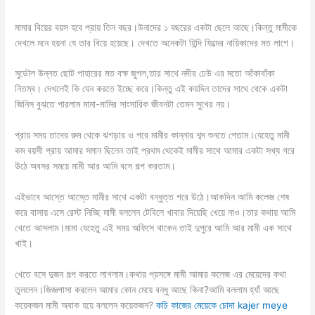
মামার বিয়ের বয়স হবে প্রায় তিন বছর।উনাদের ১ বছরের একটা ছেলে আছে।কিন্তু মামীকে
দেখলে মনে হয়না যে তার বিয়ে হয়েছে। দেখতে অনেকটা হিন্দি ফিল্মের নায়িকাদের মত লাগে।
সুডৌল উন্নত ছোট পাহারের মত বক্ষ জুগল,তার সাথে নদীর ঢেউ এর মতো আঁকাবাঁকা
নিতম্ব। দেখলেই কি যেন করতে ইচ্ছে করে।কিন্তু এই কয়দিন তাদের সাথে থেকে একটা
জিনিস বুঝতে পারলাম মামা-মামির সাংসারিক জীবনটা তেমন সুখের নয়।
প্রায় সময় তাদের রুম থেকে ঝগড়ার ও পরে মামীর কান্নার শব্দ শুনতে পেতাম।যেহেতু মামী
কম বয়সী প্রায় আমার সমান ছিলেন তাই প্রথম থেকেই মামীর সাথে আমার একটা সখ্য গরে
উঠে অবসর সময়ে মামী আর আমি বসে গল্প করতাম।
এইভাবে আস্তে আস্তে মামীর সাথে একটা বন্ধুত্ত গরে উঠে।আকদিন আমি কলেজ শেষ
করে বাসায় এসে রেস্ট নিচ্ছি মামী বললেন টেবিলে খাবার দিয়েছি খেয়ে নাও।তার কথায় আমি
খেতে আসলাম।মামা যেহেতু এই সময় অফিসে থাকেন তাই দুপুরে আমি আর মামী এক সাথে
খাই।
খেতে বসে দুজন গল্প করতে লাগলাম।কথার প্রসঙ্গে মামী আমার কলেজ এর মেয়েদের কথা
তুললেন।জিজ্ঞগাসা করলেন আমার কোন মেয়ে বন্ধু আছে কিনা?আমি বললাম হ্যাঁ আছে
কয়েকজন মামী অবাক হয়ে বললেন কয়েকজন?
কচি কাজের মেয়েকে চোদা kajer meye