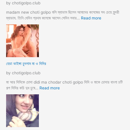
ম
by chotigolpo.club
স্বা
মী
madam new choti golpo মলি ম্যাডাম ছিলেন আমাদের কলেজের সব চেয়ে সুন্দরী
স্ত্রী
:
ম্যাডাম. তিনি যেদিন প্রথম কলেজে আসেন সেদিন সবার…
Read more
র
হো
ব
টে
উ
ল
ব
রু
দ
মে
লে
স
সে
ব
হেডা ভাইঙ্গা চুদলাম মা ও দিদির
ক্স
থে
ক
কে
by chotigolpo.club
রা
সু
ন্দ
মা আর দিদিকে চোদা didi ma chodar choti golpo দিদি ও মাকে চোদার বাংলা চটি
রী
:
গল্প দিদির কচি দুধ চুষে…
Read more
M
হে
a
ডা
d
ভা
a
ই
m
ঙ্গা
কে
চু
চু
দ