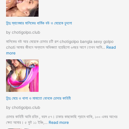
সা
থে
ব্য
ভি
হিন্দু ম্যানেজার মালিকের ধার্মিক বউ ও মেয়েকে চুদলো
চা
র
by chotigolpo.club
চ
টি
মালিকের বউ আর মেয়েকে চোদার চটি গল্প chotigolpo bangla sexy golpo
গ
choti আমার জীবনে অন্যতম অভিজ্ঞতা হয়েছিলো ৬বছর আগে।তখন আমি…
Read
ল্প
:
more
হি
ন্দু
ম্যা
নে
জা
র
মা
হিন্দু মেয়ে ও খালা ও মামাতো বোনকে চোদার কাহিনী
লি
কে
by chotigolpo.club
র
ধা
চোদার কাহিনী আমি রহিম , বয়স ৫৭। ঢাকার কাছাকাছি গ্রামে থাকি, ১০০ একর আখের
র্মি
:
ক্ষেত আমার। ৫ ফুট ১১ ইঞ্চি,…
Read more
ক
হি