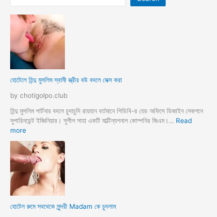
হোটেলে হিন্দু মুসলিম স্বামী স্ত্রীর বউ বদলে সেক্স করা
by chotigolpo.club
হিন্দু মুসলিম পার্টনার বদলে চুদাচুদি রায়হান বর্তমানে পিডিবি-র হেড অফিসে ডিজাইন সেকশনে
সুপারিনডেন্ট ইজ্ঞিনিয়ার। সুশীল সাহা একটি মাল্টিন্যশনাল কোম্পনির জিএম।…
Read
:
more
হো
টে
লে
হি
ন্দু
মু
স
হোটেল রুমে সবথেকে সুন্দরী Madam কে চুদলাম
লি