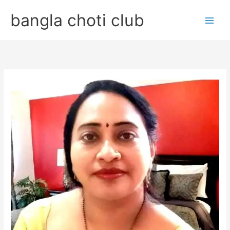
Skip
bangla choti club
to
content