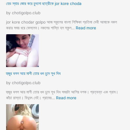
হেড স্যার জোর করে চুদলো ছাত্রীকে jor kore choda
দ
লা
লা
ম
by chotigolpo.club
ম
মা
ও
jor kore chodar golpo আজ স্কুলের বাংলা শিক্ষিকা প্রতিমা দেবী আমাকে নকল
দি
:
করার সময় ধরে ফেললেন। নকলের শাস্তি হল স্কুল…
Read more
দি
হে
র
ড
স্যা
র
জো
র
ক
হুজুর বলল আয় মাগী তোর গুদ চুদে সুখ দিব
রে
চু
by chotigolpo.club
দ
লো
হুজুর বলল আয় মাগী তোর গুদ চুদে সুখ দিব সময়টা আশির দশক। প্রত্যন্ত এক গ্রাম।
ছা
:
কাঁচা রাস্তা। বিদ্যুৎ নেই। গ্রামের…
Read more
ত্রী
হু
কে
জু
j
র
o
ব
r
ল