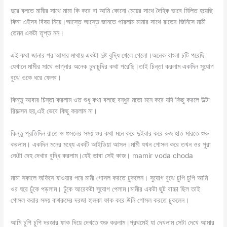
দুরে বলতে মামীর সাথে মামা কি করে বা আমি কোনো মেয়ের সাথে দৈহিক ভাবে মিলিত হয়েছি
কিনা এইসব বিষয় নিয়ে।আস্তে আস্তে জানতে পারলাম মামার সাথে রাতের জিনিসে মামী
তেমন একটা তৃপ্ত নন।
এই কথা জানার পর আমার মাথায় একটা দুষ্ট বুদ্ধি খেলে গেলো।অনেক বাংলা চটি পরেছি
যেখানে মামীর সাথে ভাগ্নার অনেক চুদাচুদির কথা পরেছি।তাই চিন্তা করলাম একদিন সুযোগ
বুঝে ওকে ধরে ফেলব।
কিন্তু আবার চিন্তা করলাম ওত শুধু কথা বলছে বন্ধুর মতো মনে করে যদি কিছু করলে উল্টা
রিয়াক্সন হয়,এই ভেবে কিছু করলাম না।
কিন্তু প্রতিদিন রাতে ও গুসলের সময় ওর কথা মনে করে দুইবার করে রুজ হাত মারতে শুরু
করলাম। একদিন মনের মধ্যে একটি আইডিয়া আসল।মামী যখন গোসল করে তখন ওর পুরা
নেংটা দেহ দেখার বুদ্ধি করলাম।যেই ভাবা সেই কাজ। mamir voda choda
মামা সকালে অফিসে যাওয়ার পরে মামী গোসল করতে ঢুকলেন। সুযোগ বুঝে চুপি চুপি আমি
ওর ঘরে ঢুঁকে পড়লাম। ঢুঁকে আরেকটা সুযোগ পেলাম।মামীর একটা ছুট বাচ্চা ছিল তাই
গোসল করার সময় বাথরুমের দরজা হালকা ফাক করে উনি গোসল করতে ঢুকলেন।
আমি চুপি চুপি দরজার ফাক দিয়ে দেখতে শুরু করলাম।প্রথমেই যা দেখলাম সেটা দেখে আমার