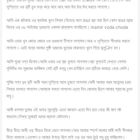
তৃপ্তিতে ওর দুটি চুখ বন্ধ করে আহ আহ আহ উহ উহ উহ করতে লাগলো।
আমি এক ঝটকায় ওর ব্লাউজ খুলে নিলাম।ভিতরে কাল রঙের ব্রা পরা ছিল।কাল রঙের ব্রার
ভিতর ওর ৩৬ সাইজের দুধগুলো একদম ঝাক্কাস লাগছিলো। mamir voda choda
আমি এবার খুব জোরে জোরে ওর দুধগুলো টিপতে লাগ্লাম।আর ও তৃপ্তিতে শীৎকার করতে
লাগলো। এরই মধ্যে আমার লুঙ্গী দুজনের যুদ্ধের মাঝখানে খুলে গিয়ে ভূলুণ্ঠিত হল।
আমি পুরো নগ্ন ছিলাম।আমি এবার ওর ব্রা খুলতে লাগলাম।ব্রা খুলতেই দেখতে পেলাম
পৃথিবীর সব পুরুষের কাঙ্ক্ষিত সেই দুটি বস্তু।মন চাইছিল যেন দুটিকে কামড়ে খেয়ে ফেলি।
সুমির নগ্ন দুধ দুটি আমী পরম তৃপ্তির সাথে চুষতে লাগলাম।মামী আমার পরম আনন্দের চরম
শিখায় ভাসতে লাগলেন।আমাকে বলতে লাগলেন এতো দিন কোথায় ছিলে আমার প্রাণের চুদন
বাবু।
আমী বললাম তুমার এই গুদের সুড়সুড়ি এতো জানলে এতো দিন হাত খেচে কী মাল নষ্ট
করতাম।নিশ্চয় তুমারই গুদের জ্বালা মেটাতাম।
ধীরে ধীরে আমী ওড় নীচের দিকে যেতে লাগলাম।আর আমার স্পর্শে আমার মামী মাগী শীৎকার
দিতে থাকলো।এতক্ষণ ও আমার উপড়ে ছিল তাই ওড় দুধ আর ঠূঠে শুধু চূমূ খাচ্ছিলাম।