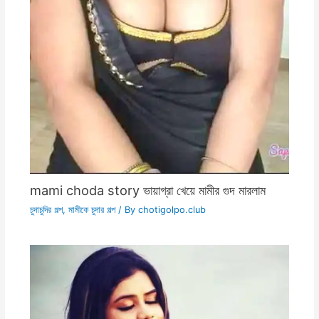
mami choda story ভায়াগ্রা খেয়ে মামীর গুদ মারলাম
চুদাচুদির গল্প
,
মামীকে চুদার গল্প
/ By
chotigolpo.club