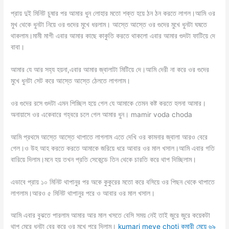
প্রায় দুই মিনিট চুষার পর আমার ধুন লোহার মতো শক্ত হয়ে ঠন ঠন করতে লাগল।আমি ওর
মুখ থেকে ধুনটা নিয়ে ওর গুদের মুখে ধরলাম। আস্তে আস্তে ওর গুদের মুখে ধুনটা ঘষতে
থাকলাম।মামী মাগী এবার আমার কাছে কাকুতি করতে থাকলো এবার আমার গুদটা ফাটিয়ে দে
বাবা।
আমার যে আর সহ্য হয়না,এবার আমার জ্বালাটা মিটিয়ে দে।আমি দেরী না করে ওর গুদের
মুখে ধুনটা সেট করে আস্তে আস্তে ঠেলতে লাগলাম।
ওর গুদের রসে গুদটা এমন পিচ্ছিল হয়ে গেল যে আমাকে তেমন কষ্ট করতে হলনা আমার।
অনায়াসে ওর একেবারে গহ্বরে চলে গেল আমার ধুন। mamir voda choda
আমি প্রথমে আস্তে আস্তে থাপাতে লাগলাম এতে দেখি ওর কামনার জ্বালা আরও বেরে
গেল।ও উহ আহ করতে করতে আমাকে জরিয়ে ধরে আবার ওর মাল খসাল।আমি এবার গতি
বারিয়ে দিলাম।মনে হয় তখন প্রতি সেকেন্ডে তিন থেকে চারতি করে থাপ দিচ্ছিলাম।
এভাবে প্রায় ১০ মিনিট থাপানুর পর অকে কুকুরের মতো করে বসিয়ে ওর পিছন থেকে থাপাতে
লাগলাম।আরও ৫ মিনিট থাপানুর পরে ও আবার ওর মাল খসাল।
আমি এবার বুঝতে পারলাম আমার আর মাল খসতে বেসি সময় নেই তাই জুরে জুরে কয়েকটা
থাপ মেরে ধুনটা বের করে ওর মুখে পুরে দিলাম।
kumari meye choti কুমারী মেয়ে ৬৯