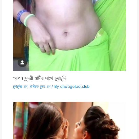
আপন সুন্দরী মামীর সাথে চুদাচুদি
চুদাচুদির গল্প
,
মামীকে চুদার গল্প
/ By
chotigolpo.club