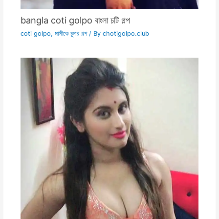
bangla coti golpo বাংলা চটি গল্প
coti golpo
,
মামীকে চুদার গল্প
/ By
chotigolpo.club