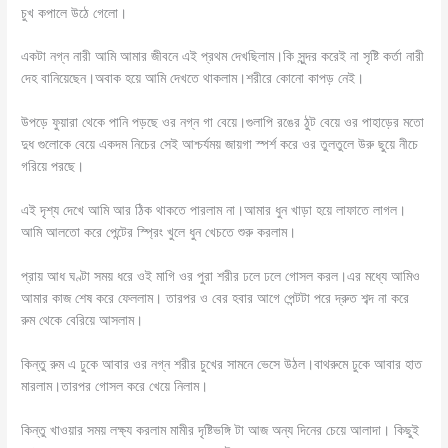
চুখ কপালে উঠে গেলো।
একটা নগ্ন নারী আমি আমার জীবনে এই প্রথম দেখছিলাম।কি সুন্দর করেই না সৃষ্টি কর্তা নারী
দেহ বানিয়েছেন।অবাক হয়ে আমি দেখতে থাকলাম।শরীরে কোনো কাপড় নেই।
উপড়ে ফুয়ারা থেকে পানি পড়ছে ওর নগ্ন গা বেয়ে।গুলাপি রঙের ঠুট বেয়ে ওর পাহাড়ের মতো
দুধ গুলোকে বেয়ে একদম নিচের সেই আশ্চর্যময় জায়গা স্পর্শ করে ওর তুলতুলে উরু ছুয়ে নীচে
গরিয়ে পরছে।
এই দৃশ্য দেখে আমি আর ঠিক থাকতে পারলাম না।আমার ধুন খাড়া হয়ে লাফাতে লাগল।
আমি আলতো করে পেন্টের স্প্রিং খুলে ধুন খেচতে শুরু করলাম।
প্রায় আধ ঘণ্টা সময় ধরে ওই মাগি ওর পুরা শরীর ঢলে ঢলে গোসল করল।এর মধ্যে আমিও
আমার কাজ শেষ করে ফেললাম। তারপর ও বের হবার আগে পেন্টটা পরে দ্রুত শব্দ না করে
রুম থেকে বেরিয়ে আসলাম।
কিন্তু রুম এ ঢুকে আবার ওর নগ্ন শরীর চুখের সামনে ভেসে উঠল।বাথরুমে ঢুকে আবার হাত
মারলাম।তারপর গোসল করে খেয়ে নিলাম।
কিন্তু খাওয়ার সময় লক্ষ্য করলাম মামীর দৃষ্টিভঙ্গি টা আজ অন্য দিনের চেয়ে আলাদা। কিছুই