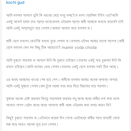
kochi gud
আমি বললাম আসলে তুমি কি ধরনের মেয়ে বন্ধু বলছ?সে বলল প্রেমিকা টাইপ এর?আমি
একটু আশ্চর্য হলাম তার প্রস্ন শুনে!কেননা এইরকম প্রশ্ন মামী আমাকে কখনো করেননি তাই
আমি একটু অপ্রস্তুত হয়ে গেলাম।আমতা আমতা করে বললাম না।
মামী হেসে বললেন কেন?কি বলবো বুঝে পেলাম না।বললাম এইসব আমার ভালো লাগেনা।মামী
হেসে বললেন কেন সব কিছু ঠিক আছেতো? mamir voda choda
আমি বুঝতে পারলাম না আসলে উনি কি বুঝতে চাইছেন।তারপর একটু পরে বুঝলাম উনি কি
বলতে চাইছেন।আমি থতমত খেয়ে গেলাম।তারপর একটু হেসে বললাম সবই ঠিক আছে।
এর মধ্যে আমাদের খাওয়া শেষ হয়ে গেল। মামীকে বললাম আমার অনেক ক্লান্ত লাগছে
আমি একটু ঘুমাতে গেলাম।রুম ঢুঁকে দরজা বন্ধ করে দিয়ে বিছানায় শুয়ে পরলাম।
ঘুমানর অনেক চেষ্টা করলাম কিন্তু পারলামনা বারবার শুধু মনের মধ্যে মামীর বলা কথা গুলো
আসতে লাগল।হঠাৎ মনের মধ্যে আসলো মামী আজ এইরকম কথা বলার কারন কি?
কিছুই বুঝতে পারলাম না।এইভাবে কয়েক দিন গেলো এরইমধ্যে মামীর সাথে বান্ধবী থেকে
শুরু করে আরও অনেক দূরে চলে গেলাম।