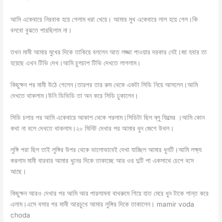
আমি একেবারে নিরবাক হয়ে গেলাম ধরা খেয়ে। আমার মুখ একেবারে লাল হয়ে গেল।কি
বলবো বুঝতে পারছিলাম না।
তখন মামী আমার মুখের দিকে তাকিয়ে বললেন আত লজ্জা পাওয়ার দরকার নেই।জা হবার তা
হয়েছে এখন টিভি দেখ।আমি চুপচাপ টিভি দেখতে লাগলাম।
কিছুক্ষন পর মামী উঠে গেলেন।তারপর তার রুম থেকে একটা সিডি নিয়ে আসলেন।আমি
দেখতে থাকলাম।উনি ডিভিডি তা অন করে সিডি ঢুকালেন।
সিডি চলার পর আমি একেবারে আকাশ থেকে পরলাম।সিডিটা ছিল ব্লু ফিল্মের ।আমি কোন
কথা না বলে দেখতে থাকলাম।২০ মিনিট দেখার পর আমার ধুন জেগে উথল।
লুঙ্গি পরা ছিল তাই লুঙ্গির উপর থেকে ভালোভাবেই দেখা যাচ্ছিল আমার ধুনটি।আমি লক্ষ্য
করলাম মামী বারবার আমার ধুনের দিকে তাকাচ্ছে আর ওর দুটি পা একসাথে চেপে বসে
আছে।
কিছুক্ষন আরও দেখার পর আমি আর পারলামনা বাথরুমে গিয়ে হাত মেরে ধুন টাকে শান্ত করে
এলাম।এসে বসার পর মামী আরচুখে আমার লুঙ্গির দিকে তাকালেন। mamir voda
choda