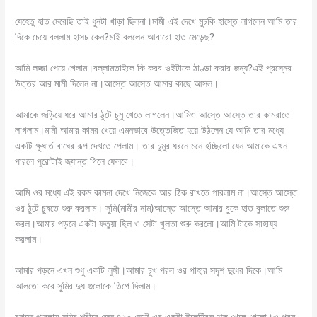
যেহেতু হাত মেরেছি তাই ধুনটা খাড়া ছিলনা।মামী এই দেখে মুচকি হাস্তে লাগলেন আমি তার
দিকে চেয়ে বললাম হাসচ কেন?মাই বললেন আবারো হাত মেড়েছ?
আমি লজ্জা পেয়ে গেলাম।বল্লামতাইলে কি করব ওইটাকে ঠাণ্ডা করার জন্য?এই প্রস্নের
উত্তর আর মামী দিলেন না।আস্তে আস্তে আমার কাছে আসল।
আমাকে জড়িয়ে ধরে আমার ঠুটে চুমু খেতে লাগলেন।আমিও আস্তে আস্তে তার কামরাতে
লাগলাম।মামী আমার কামর খেয়ে এমনভাবে উত্তেজিত হয়ে উঠলেন যে আমি তার মধ্যে
একটি ক্ষুধার্ত বাঘের রূপ দেখতে পেলাম। তার চুমুর ধরনে মনে হচ্ছিলো যেন আমাকে এখন
পারলে পুরোটাই জ্যান্ত গিলে ফেলবে।
আমি ওর মধ্যে এই রকম কামনা দেখে নিজেকে আর ঠিক রাখতে পারলাম না।আস্তে আস্তে
ওর ঠুটে চুষতে শুরু করলাম। সুমি(মামীর নাম)আস্তে আস্তে আমার বুকে হাত বুলাতে শুরু
করল।আমার পড়নে একটা ফতুয়া ছিল ও সেটা খুলতা শুরু করলো।আমি টাকে সাহায্য
করলাম।
আমার পড়নে এখন শুধু একটি লুঙ্গী।আমার চুখ পরল ওর পাহার সদৃশ দুধের দিকে।আমি
আলতো করে সুমির দুধ গুলোকে তিপে দিলাম।
বুঝতে পারলাম সুমির শরীরে জেন ৪২০ ভোল্ট এর একটা ইলেক্ট্রিক শক খেলে গেলো।ও পরম