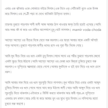
এবার এক ঝটকায় ওকে সোফাতে শুইয়ে দিলাম।এক টানে ওড় পেটিকোট খুলে ওকে উলঙ্গ
করে দিলাম।ওর পেণ্টী পড়া না দেখে খানিকটা চিন্তিত হলাম।
তারপর বুঝতে পাড়লাম শালী মাগী আজ আমার ঠাপ খাওয়ার জন্য তৈরি হয়েই এসেছে।আমি
আর সময় নষ্ট না করে ওর নাভির আশেপাশে চূমূ খেটে লাগলাম। mamir voda choda
আস্তে আস্তে ওর নীচের দিকে যেতে শুরু করলাম।এর মধ্যে আমার নাকে একটি আঁশটে
গন্ধ আসলো।বুঝতে পাড়লাম মাগীর গুদের রসে ওর পূরা নীচ ভিজে গেছে।
আমি মূখ নীচে নিয়ে ওর গুদে একটা চূমূ দিলাম।সাথে সাথে ওর শরীর বুঝতে পাড়লাম জেনো
একটা মুচড় দিয়ে ঊঠলো।আমি আস্তে আস্তে ওর ভেজা গুদে জিহ্বা ঢুকিয়ে চুষতে শুরু
করলাম।ও তৃপ্তিয়ে আত্মহারা হোয়ে গেলো।আমার মুখটাকে ও দুই হাত দিয়ে ওর গুদে চেপে
ধরল।
আমি আমার নাক দিয়ে ওর গুদে সুড়সুড়ি দিতে লাগলাম।মুখ সরিয়ে নিয়ে এবার একটা আঙ্গুল
ঢুকিয়ে দিলাম ওর গুদে।সাথে সাথে আহ করে উঠলো মাগী।আর আমি আঙ্গুল দিয়ে ওর গুদে
সুড়সুড়ি দিতে থাকলাম।এইভাবে ৫ মিনিট করতে থাকলাম আর মামী প্রচণ্ড তৃপ্তিতে
একবার রস খসাল।আর দেরি না করে আমার ধুন ওর মুখে পুরে দিলাম।ও ললিপপের মতো
চুষতে শুরু করলো।