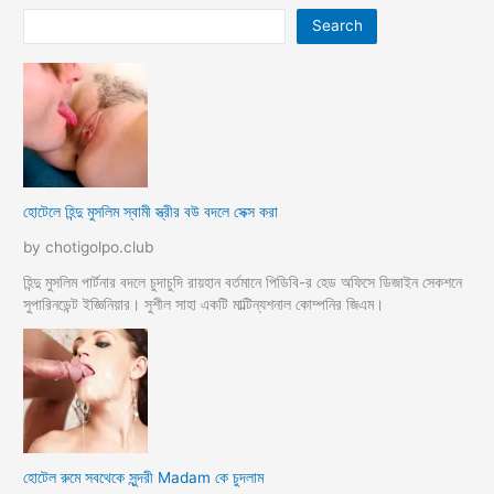
ধোন
Search
চেটে
মাল
খায়
হোটেলে হিন্দু মুসলিম স্বামী স্ত্রীর বউ বদলে সেক্স করা
by chotigolpo.club
হিন্দু মুসলিম পার্টনার বদলে চুদাচুদি রায়হান বর্তমানে পিডিবি-র হেড অফিসে ডিজাইন সেকশনে
সুপারিনডেন্ট ইজ্ঞিনিয়ার। সুশীল সাহা একটি মাল্টিন্যশনাল কোম্পনির জিএম।
হোটেল রুমে সবথেকে সুন্দরী Madam কে চুদলাম