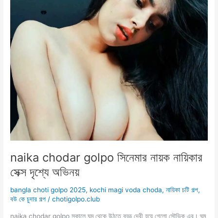
ধোন
সেট
করলাম
naika chodar golpo সিনেমার নায়ক নায়িকার
সেক্স দৃশ্যে অভিনয়
bangla choti golpo 2025
,
kochi magi voda choda
,
নায়িকা চটি গল্প
,
বউ কে চুদার গল্প
/
chotigolpo.club
naika chodar golpo সকালে ঘুম থেকে উঠতে বড্ড দেরী হয়ে গেলো সৌভিক এর। ঘুম