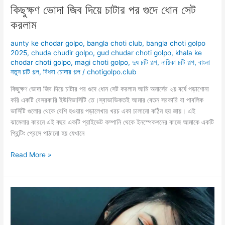
কিছুক্ষণ ভোদা জিব দিয়ে চাটার পর গুদে ধোন সেট
করলাম
aunty ke chodar golpo
,
bangla choti club
,
bangla choti golpo
2025
,
chuda chudir golpo
,
gud chudar choti golpo
,
khala ke
chodar choti golpo
,
magi choti golpo
,
দুধ চটি গল্প
,
নায়িকা চটি গল্প
,
বাংলা
নতুন চটি গল্প
,
বিধবা চোদার গল্প
/
chotigolpo.club
কিছুক্ষণ ভোদা জিব দিয়ে চাটার পর গুদে ধোন সেট করলাম আমি অনার্সের ২য় বর্ষে পড়াশোনা
করি একটি বেসরকারি ইউনিভার্সিটি তে।স্বাভাভিকতই আমার বেতন সরকারি বা পাবলিক
ভার্সিটি গুলোর থেকে বেশি হওয়ায় পড়ালেখার খরচ একা চালানো কঠিন হয় জায়। এই
ঝামেলার কারনে এই বছর একটি প্রাইভেট কম্পানি থেকে ইনস্পেকশনের কাজে আমাকে একটি
প্রিন্টিং প্রেসে পাঠানো হয় যেখানে
কিছুক্ষণ
Read More »
ভোদা
জিব
দিয়ে
চাটার
পর
গুদে