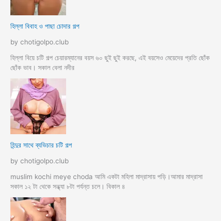
হিল্লা বিবাহ ও পাছা চোদার গল্প
by chotigolpo.club
হিল্লা বিয়ে চটি গল্প চেয়ারম্যানের বয়স ৬০ ছুই ছুই করছে, এই বয়সেও মেয়েদের প্রতি ছোঁক
ছোঁক ভাব। সকাল বেলা নদীর
হিন্দুর সাথে ব্যভিচার চটি গল্প
by chotigolpo.club
muslim kochi meye choda আমি একটা মহিলা মাদ্রাসায় পড়ি।আমার মাদ্রাসা
সকাল ১২ টা থেকে সন্ধ্যা ৮টা পর্যন্ত চলে। বিকাল ৪