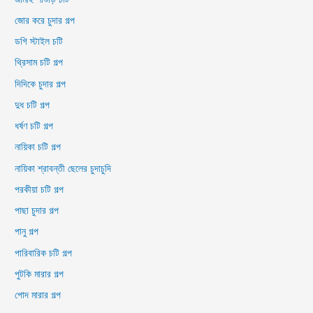
জোর করে চুদার গল্প
ডগি স্টাইল চটি
থ্রিসাম চটি গল্প
দিদিকে চুদার গল্প
দুধ চটি গল্প
ধর্ষণ চটি গল্প
নায়িকা চটি গল্প
নায়িকা শ্রাবন্তী ছেলের চুদাচুদি
পরকীয়া চটি গল্প
পাছা চুদার গল্প
পানু গল্প
পারিবারিক চটি গল্প
পুটকি মারার গল্প
পোদ মারার গল্প