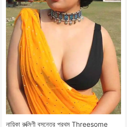
নায়িকা রুক্মিণী বসন্তের প্রথম Threesome