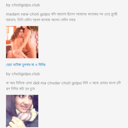
by chotigolpo.club
madam new choti golpo মলি ম্যাডাম ছিলেন আমাদের কলেজের সব চেয়ে সুন্দরী
ম্যাডাম. তিনি যেদিন প্রথম কলেজে আসেন সেদিন সবার
হেডা ভাইঙ্গা চুদলাম মা ও দিদির
by chotigolpo.club
মা আর দিদিকে চোদা didi ma chodar choti golpo দিদি ও মাকে চোদার বাংলা চটি
গল্প দিদির কচি দুধ চুষে