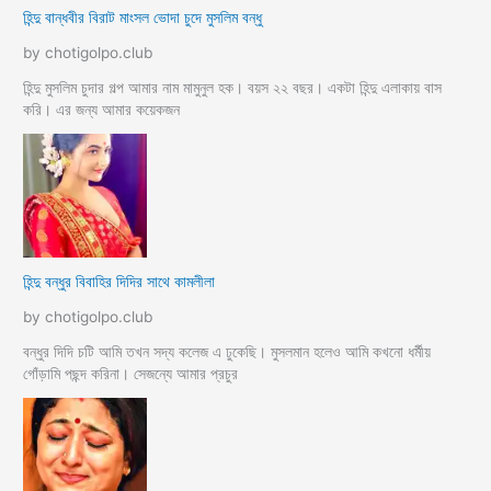
হিন্দু বান্ধবীর বিরাট মাংসল ভোদা চুদে মুসলিম বন্ধু
by chotigolpo.club
হিন্দু মুসলিম চুদার গল্প আমার নাম মামুনুল হক। বয়স ২২ বছর। একটা হিন্দু এলাকায় বাস
করি। এর জন্য আমার কয়েকজন
হিন্দু বন্ধুর বিবাহির দিদির সাথে কামলীলা
by chotigolpo.club
বন্ধুর দিদি চটি আমি তখন সদ্য কলেজ এ ঢুকেছি। মুসলমান হলেও আমি কখনো ধর্মীয়
গোঁড়ামি পছন্দ করিনা। সেজন্যে আমার প্রচুর