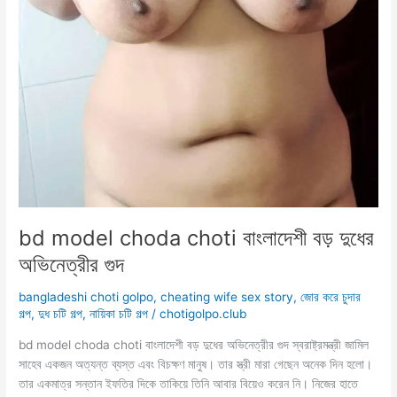
bd model choda choti বাংলাদেশী বড় দুধের
অভিনেত্রীর গুদ
bangladeshi choti golpo
,
cheating wife sex story
,
জোর করে চুদার
গল্প
,
দুধ চটি গল্প
,
নায়িকা চটি গল্প
/
chotigolpo.club
bd model choda choti বাংলাদেশী বড় দুধের অভিনেত্রীর গুদ স্বরাষ্ট্রমন্ত্রী জামিল
সাহেব একজন অত্যন্ত ব্যস্ত এবং বিচক্ষণ মানুষ। তার স্ত্রী মারা গেছেন অনেক দিন হলো।
তার একমাত্র সন্তান ইফতির দিকে তাকিয়ে তিনি আবার বিয়েও করেন নি। নিজের হাতে