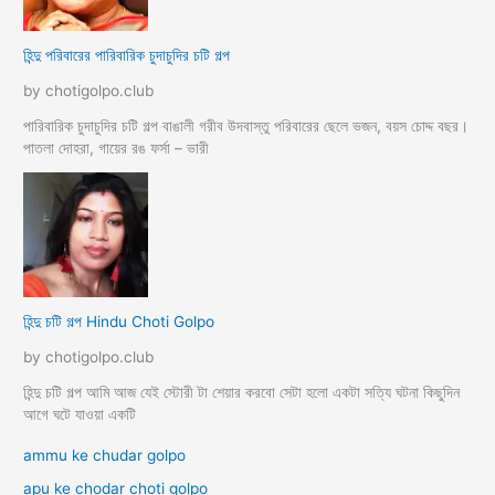
হিন্দু পরিবারের পারিবারিক চুদাচুদির চটি গল্প
by chotigolpo.club
পারিবারিক চুদাচুদির চটি গল্প বাঙালী গরীব উদবাস্তু পরিবারের ছেলে ভজন, বয়স চোদ্দ বছর।
পাতলা দোহরা, গায়ের রঙ ফর্সা – ভারী
হিন্দু চটি গল্প Hindu Choti Golpo
by chotigolpo.club
হিন্দু চটি গল্প আমি আজ যেই স্টোরী টা শেয়ার করবো সেটা হলো একটা সত্যি ঘটনা কিছুদিন
আগে ঘটে যাওয়া একটি
ammu ke chudar golpo
apu ke chodar choti golpo