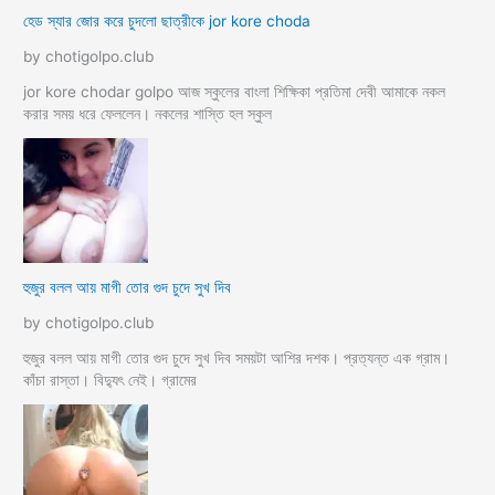
হেড স্যার জোর করে চুদলো ছাত্রীকে jor kore choda
by chotigolpo.club
jor kore chodar golpo আজ স্কুলের বাংলা শিক্ষিকা প্রতিমা দেবী আমাকে নকল
করার সময় ধরে ফেললেন। নকলের শাস্তি হল স্কুল
হুজুর বলল আয় মাগী তোর গুদ চুদে সুখ দিব
by chotigolpo.club
হুজুর বলল আয় মাগী তোর গুদ চুদে সুখ দিব সময়টা আশির দশক। প্রত্যন্ত এক গ্রাম।
কাঁচা রাস্তা। বিদ্যুৎ নেই। গ্রামের