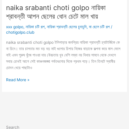
naika srabanti choti golpo নায়িকা
শ্রাবন্তী আপন ছেলের ধোন চেটে মাল খায়
xxx golpo
,
নায়িকা চটি গল্প
,
নায়িকা শ্রাবন্তী ছেলের চুদাচুদি
,
মা ছেলে চটি গল্প
/
chotigolpo.club
naika srabanti choti golpo টলিপাড়ার জনপ্রিয় নায়িকা শ্রাবন্তী চ্যাটার্জিকে কে
না চিনে। তার চালতার মত বড় বড় মাই গুলোর চিপায় নিজের বাড়াকে কল্পনা করে মাল ফেলে
নাই এমন পুরুষ খুঁজে পাওয়া দায়।উচ্চতায় খুব বেশি লম্বা নয় বিধায় সামনে থেকে দেখলে
সবার চোখই আগে সেই কাঞ্চনজঙ্ঘা পর্বতগুলোর দিকে প্রথম পড়ে। তিন তিনটে স্বামীর
চোদন খেয়ে পাছাটাও
naika
Read More »
srabanti
choti
golpo
নায়িকা
শ্রাবন্তী
আপন
ছেলের
Search