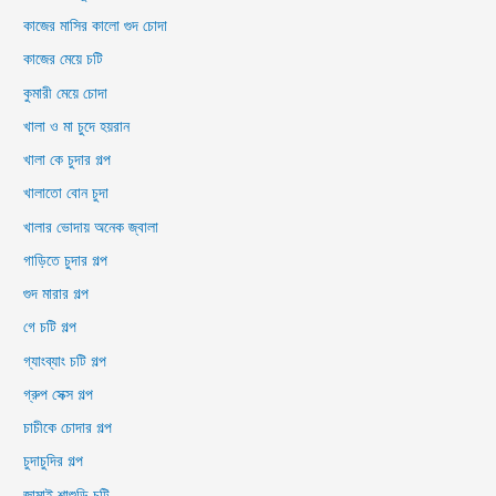
কাজের মাসির কালো গুদ চোদা
কাজের মেয়ে চটি
কুমারী মেয়ে চোদা
খালা ও মা চুদে হয়রান
খালা কে চুদার গল্প
খালাতো বোন চুদা
খালার ভোদায় অনেক জ্বালা
গাড়িতে চুদার গল্প
গুদ মারার গল্প
গে চটি গল্প
গ্যাংব্যাং চটি গল্প
গ্রুপ সেক্স গল্প
চাচীকে চোদার গল্প
চুদাচুদির গল্প
জামাই শাশুড়ি চটি