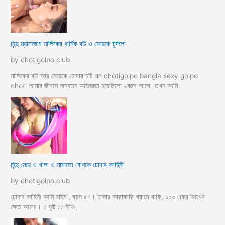
হিন্দু ম্যানেজার মালিকের ধার্মিক বউ ও মেয়েকে চুদলো
by chotigolpo.club
মালিকের বউ আর মেয়েকে চোদার চটি গল্প chotigolpo bangla sexy golpo
choti আমার জীবনে অন্যতম অভিজ্ঞতা হয়েছিলো ৬বছর আগে।তখন আমি
হিন্দু মেয়ে ও খালা ও মামাতো বোনকে চোদার কাহিনী
by chotigolpo.club
চোদার কাহিনী আমি রহিম , বয়স ৫৭। ঢাকার কাছাকাছি গ্রামে থাকি, ১০০ একর আখের
ক্ষেত আমার। ৫ ফুট ১১ ইঞ্চি,