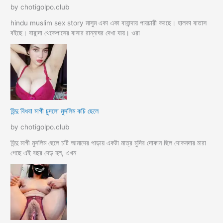
by chotigolpo.club
hindu muslim sex story মাসুম একা একা বারান্দায় পায়চারী করছে। হালকা বাতাস
বইছে। বারান্দা থেকেপাসের বাসার রান্নাঘর দেখা যায়। ওরা
হিন্দু বিধবা মাগী চুদলো মুসলিম কচি ছেলে
by chotigolpo.club
হিন্দু মাগী মুসলিম ছেলে চটি আমাদের পাড়ায় একটা মাত্র মুদির দোকান ছিল দোকনদার মারা
গেছে এই বছর দেড় হল, এখন