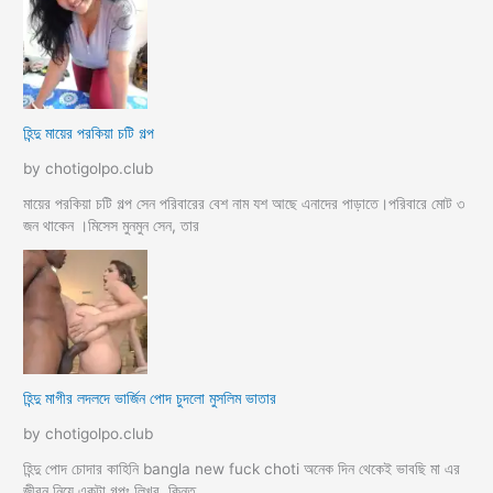
হিন্দু মায়ের পরকিয়া চটি গল্প
by chotigolpo.club
মায়ের পরকিয়া চটি গল্প সেন পরিবারের বেশ নাম যশ আছে এনাদের পাড়াতে।পরিবারে মোট ৩
জন থাকেন ।মিসেস মুনমুন সেন, তার
হিন্দু মাগীর লদলদে ভার্জিন পোদ চুদলো মুসলিম ভাতার
by chotigolpo.club
হিন্দু পোদ চোদার কাহিনি bangla new fuck choti অনেক দিন থেকেই ভাবছি মা এর
জীবন নিয়ে একটা গল্পঃ লিখব, কিন্তু