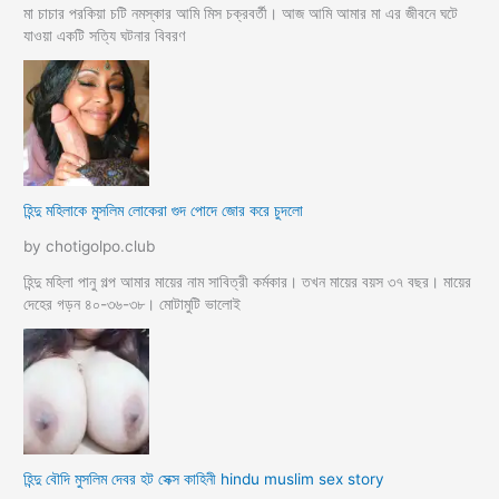
মা চাচার পরকিয়া চটি নমস্কার আমি মিস চক্রবর্তী। আজ আমি আমার মা এর জীবনে ঘটে
যাওয়া একটি সত্যি ঘটনার বিবরণ
হিন্দু মহিলাকে মুসলিম লোকেরা গুদ পোদে জোর করে চুদলো
by chotigolpo.club
হিন্দু মহিলা পানু গল্প আমার মায়ের নাম সাবিত্রী কর্মকার। তখন মায়ের বয়স ৩৭ বছর। মায়ের
দেহের গড়ন ৪০-৩৬-৩৮। মোটামুটি ভালোই
হিন্দু বৌদি মুসলিম দেবর হট সেক্স কাহিনী hindu muslim sex story