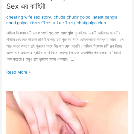
Sex এর কাহিনী
cheating wife sex story
,
chuda chudir golpo
,
latest bangla
choti golpo
,
থ্রিসাম চটি গল্প
,
নায়িকা চটি গল্প
/
chotigolpo.club
নায়িকা থ্রিসাম চটি গল্প choti golpo bangla মুম্বাইয়ের একটি আলিসান ফ্লাটের
মাস্টার বেডরুমে নায়িকা রুক্মিণী বসন্ত দুই পুরুষের সাথে যৌনসঙ্গমরত অবস্থায় আছে। সে
আর আগে কখনো দুই পুরুষের সাথে থ্রিসাম সেক্স করেনি। নায়িকা থ্রিসাম চটি গল্প বিয়ের
আগে তার এখনকার স্বামীর সাথে কিংবা কন্নড় সিনেমার তৎকালীন প্রযোজকদের বিছানা
গরম করেছে। তবুও দুই পুরুষের স্বাদ একসাথে […]
নায়িকা
Read More »
রুক্মিণী
বসন্তের
প্রথম
Threesome
Sex
এর
কাহিনী