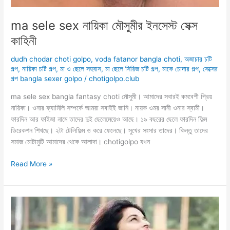
ma sele sex নায়িকা মৌসুমীর ইনসেস্ট সেক্স
কাহিনী
dudh chodar choti golpo
,
voda fatanor bangla choti
,
অজাচার চটি
গল্প
,
নায়িকা চটি গল্প
,
মা ও ছেলে সহবাস
,
মা ছেলে সিরিজ চটি গল্প
,
মাকে চোদার গল্প
,
সেক্সের
গল্প bangla sexer golpo
/
chotigolpo.club
ma sele sex bangla fantasy choti মৌসুমী। আমাদের সবারই কমবেশী প্রিয়
নায়িকা। ওনার ফ্যামিলি সম্পর্কে আমরা সবাইই জানি। নায়ক ওমর সানী ওনার স্বামী।
ফারদিন আর ফাইজা নামে তাদের দুই ছেলেমেয়েও আছে। ১৯ বছরের ছেলে ফারদিন ফিল্ম
ডিরেকশন শিখছে। ২টা টেলিফিল্ম ও করে ফেলেছে। সুখের সংসার তাদের। কিন্তু তাদের
সমাজ মোটামুটি আমাদের থেকে আলাদা। chotigolpo যখন
ma
Read More »
sele
sex
নায়িকা
মৌসুমীর
ইনসেস্ট