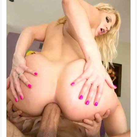
মাগীর
সাথে
যৌনক্রিয়া
–
৭