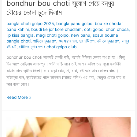
bondhur bou choti সুযোগ পেয়ে বন্ধুর
বৌয়ের ভোদা চুদে দিলাম
bangla choti golpo 2025
,
bangla panu golpo
,
bou ke chodar
panu kahini
,
boudi ke jor kore chudlam
,
coti golpo
,
dhon chosa
,
lip kiss bangla
,
magi choti golpo
,
new panu
,
sosur bouma
bangla choti
,
গাড়িতে চুদার গল্প
,
গুদ মারার গল্প
,
দুধ চটি গল্প
,
বউ কে চুদার গল্প
,
বন্ধুর
বউ চটি
,
বৌদিকে চুদার গল্প
/
chotigolpo.club
bondhur bou choti সরকারি চাকরি করি, প্রায়ই বিভিন্ন জেলায় যাওয়া হয়। কিছু
দিন আগে গেছিলাম জামালপুর। খালি গাড়ি যাবে তাই আমার কলিগ তার পুরো ফ্যামিলি
আমার সাথে জুটিয়ে দিলো। তার বড়ো বোন, মা, বাবা, বউ আর তার কোলের বাচ্চা।
মাইক্রো বাস, ড্রাইভারের পাশে তাহসান (আমার কলিগ) এর বাবা, সেকেন্ড রোতে তার মা
আর বড়ো বোন।
bondhur
Read More »
bou
choti
সুযোগ
পেয়ে
বন্ধুর