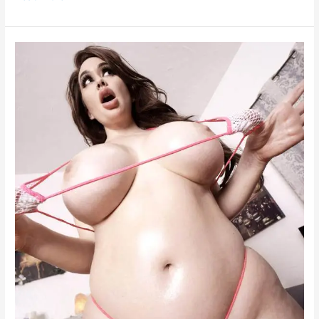
মুসলিম
কাজের
লোক
দুই
হিন্দু
মালকিনকে
চুদলো