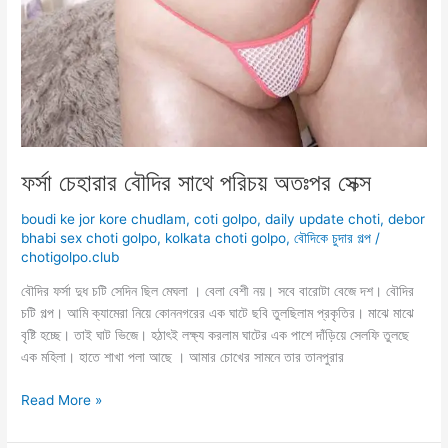
ফর্সা চেহারার বৌদির সাথে পরিচয় অতঃপর সেক্স
boudi ke jor kore chudlam
,
coti golpo
,
daily update choti
,
debor
bhabi sex choti golpo
,
kolkata choti golpo
,
বৌদিকে চুদার গল্প
/
chotigolpo.club
বৌদির ফর্সা দুধ চটি সেদিন ছিল মেঘলা । বেলা বেশী নয়। সবে বারোটা বেজে দশ। বৌদির
চটি গল্প। আমি ক্যামেরা নিয়ে কোননগরের এক ঘাটে ছবি তুলছিলাম প্রকৃতির। মাঝে মাঝে
বৃষ্টি হচ্ছে। তাই ঘাট ভিজে। হঠাৎই লক্ষ্য করলাম ঘাটের এক পাশে দাঁড়িয়ে সেলফি তুলছে
এক মহিলা। হাতে শাখা পলা আছে । আমার চোখের সামনে তার তানপুরার
ফর্সা
Read More »
চেহারার
বৌদির