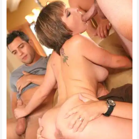
বৌয়ের
ভোদা
চুদে
দিলাম