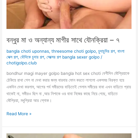
বন্ধুর মা ও অন্যান্য মাগীর সাথে যৌনক্রিয়া – ৭
bangla choti uponnas
,
threesome choti golpo
,
চুদাচুদির গল্প
,
বাংলা
সেক্স গল্প
,
বৌদিকে চুদার গল্প
,
সেক্সের গল্প bangla sexer golpo
/
chotigolpo.club
bondhur magi mayer golpo bangla hot sex choti বেশীদিন মৌপ্রিয়াকে
ঠেকিয়ে রাখা গেল না দেখা করার জন্য বারবার ফোন করতে লাগলো একসময় বিরক্ত হয়ে
একদিন দেখা করলাম, আগের পর্ব সমীরদের বাড়িতেই গেলাম সমীরের বাবা এখন বাড়িতে প্রায়
থাকেই না, সমীর‌ও ছিল না ,আর নিশাকে ওর বাবা নিজের কাছে নিয়ে গেছে, বাড়িতে
মৌপ্রিয়া, মধুপ্রিয়া আর শ্লোক।
বন্ধুর
Read More »
মা
ও
অন্যান্য