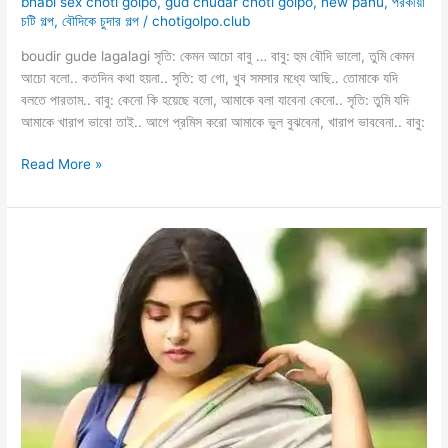
bhabi sex choti golpo
,
gud chudar choti golpo
,
new panu
,
পরকীয়া
চটি গল্প
,
বৌদিকে চুদার গল্প
/
chotigolpo.club
boudir gude lagalagi সৃতি: কেমন আচো বাবু … বাবু: হুম বৌদি ভালো, তুমি কেমন
আচো বলো.. কতদিন কথা হয়না.. সৃতি: হা গো, খুব সমসার মধ্যে আছি.. তোমাকে যদি
বলতে পারতাম.. বাবু: কেনো কি হয়েছে বলো, আমাকে বলা যাবেনা কেনো.. সৃতি: তুমি যদি
আমাকে খারাপ ভাবো তাই.. আগে প্রমিস করো আমাকে ভুল বুঝবেনা, খারাপ ভাববেনা.. বাবু:
boudir
Read More »
gude
lagalagi
বাচ্চার
জন্য
বৌদি
আমার
ধোন
গুদে
নিয়েছে