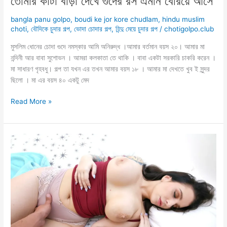
তোমার কাটা বাড়া দেখে গুদের রস এমনি বেরিয়ে আসে
bangla panu golpo
,
boudi ke jor kore chudlam
,
hindu muslim
choti
,
বৌদিকে চুদার গল্প
,
ভোদা চোদার গল্প
,
হিন্দু মেয়ে চুদার গল্প
/
chotigolpo.club
মুসলিম ধোনের চোদা গুদে নমস্কার আমি অনিরুদ্ধ ।আমার বর্তমান বয়স ২০। আমার মা
নন্দিনী আর বাবা সুশোভন । আমরা কলকাতা তে থাকি । বাবা একটা সরকারি চাকরি করেন ।
মা সাধারণ গৃহবধু। গল্প তা যখন এর তখন আমার বয়স ১৮ । আমার মা দেখতে খুব ই সুন্দর
ছিলো । মা এর বয়স ৪০ একটু মেদ
তোমার
Read More »
কাটা
বাড়া
দেখে
গুদের
রস
এমনি
বেরিয়ে
আসে