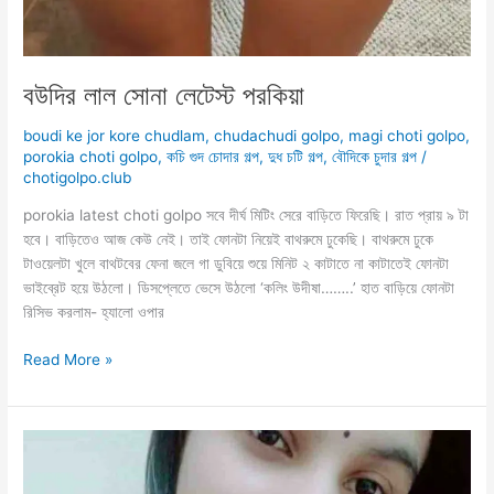
বউদির লাল সোনা লেটেস্ট পরকিয়া
boudi ke jor kore chudlam
,
chudachudi golpo
,
magi choti golpo
,
porokia choti golpo
,
কচি গুদ চোদার গল্প
,
দুধ চটি গল্প
,
বৌদিকে চুদার গল্প
/
chotigolpo.club
porokia latest choti golpo সবে দীর্ঘ মিটিং সেরে বাড়িতে ফিরেছি। রাত প্রায় ৯ টা
হবে। বাড়িতেও আজ কেউ নেই। তাই ফোনটা নিয়েই বাথরুমে ঢুকেছি। বাথরুমে ঢুকে
টাওয়েলটা খুলে বাথটবের ফেনা জলে গা ডুবিয়ে শুয়ে মিনিট ২ কাটাতে না কাটাতেই ফোনটা
ভাইব্রেট হয়ে উঠলো। ডিসপ্লেতে ভেসে উঠলো ‘কলিং উদীষা……..’ হাত বাড়িয়ে ফোনটা
রিসিভ করলাম- হ্যালো ওপার
বউদির
Read More »
লাল
সোনা
লেটেস্ট
পরকিয়া