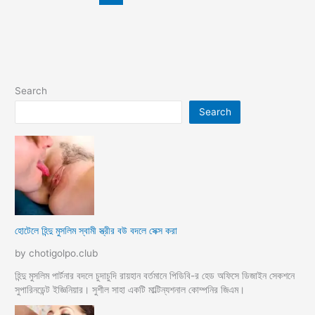
দেবরের
ঠাপ
কান্ড
Search
Search
হোটেলে হিন্দু মুসলিম স্বামী স্ত্রীর বউ বদলে সেক্স করা
by chotigolpo.club
হিন্দু মুসলিম পার্টনার বদলে চুদাচুদি রায়হান বর্তমানে পিডিবি-র হেড অফিসে ডিজাইন সেকশনে
সুপারিনডেন্ট ইজ্ঞিনিয়ার। সুশীল সাহা একটি মাল্টিন্যশনাল কোম্পনির জিএম।