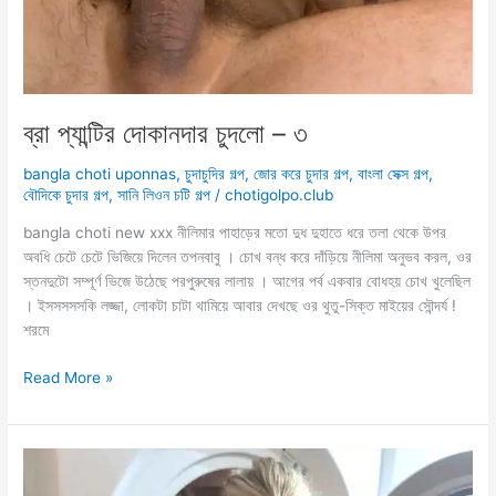
ব্রা প্যান্টির দোকানদার চুদলো – ৩
bangla choti uponnas
,
চুদাচুদির গল্প
,
জোর করে চুদার গল্প
,
বাংলা সেক্স গল্প
,
বৌদিকে চুদার গল্প
,
সানি লিওন চটি গল্প
/
chotigolpo.club
bangla choti new xxx নীলিমার পাহাড়ের মতো দুধ দুহাতে ধরে তলা থেকে উপর
অবধি চেটে চেটে ভিজিয়ে দিলেন তপনবাবু । চোখ বন্ধ করে দাঁড়িয়ে নীলিমা অনুভব করল, ওর
স্তনদুটো সম্পূর্ণ ভিজে উঠেছে পরপুরুষের লালায় । আগের পর্ব একবার বোধহয় চোখ খুলেছিল
। ইসসসসসকি লজ্জা, লোকটা চাটা থামিয়ে আবার দেখছে ওর থুতু-সিক্ত মাইয়ের সৌন্দর্য !
শরমে
ব্রা
Read More »
প্যান্টির
দোকানদার
চুদলো
–