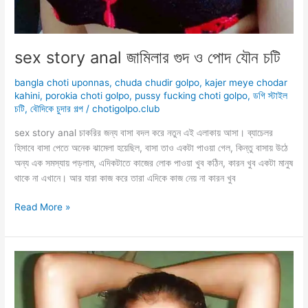
sex story anal জামিলার গুদ ও পোদ যৌন চটি
bangla choti uponnas
,
chuda chudir golpo
,
kajer meye chodar
kahini
,
porokia choti golpo
,
pussy fucking choti golpo
,
ডগি স্টাইল
চটি
,
বৌদিকে চুদার গল্প
/
chotigolpo.club
sex story anal চাকরির জন্য বাসা বদল করে নতুন এই এলাকায় আসা। ব্যাচেলর
হিসাবে বাসা পেতে অনেক ঝামেলা হয়েছিল, বাসা তাও একটা পাওয়া গেল, কিন্তু বাসায় উঠে
অন্য এক সমস্যায় পড়লাম, এদিকটাতে কাজের লোক পাওয়া খুব কঠিন, কারন খুব একটা মানুষ
থাকে না এখানে। আর যারা কাজ করে তারা এদিকে কাজ নেয় না কারন খুব
sex
Read More »
story
anal
জামিলার
গুদ
ও
পোদ