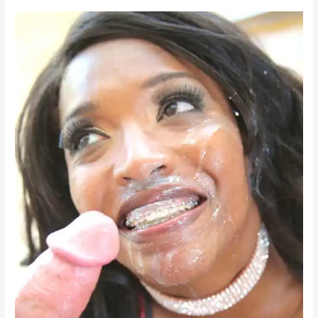
সাথে
পরিচয়
অতঃপর
সেক্স