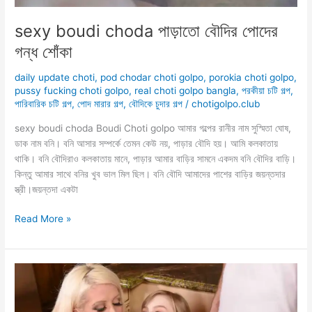
sexy boudi choda পাড়াতো বৌদির পোদের
গন্ধ শোঁকা
daily update choti
,
pod chodar choti golpo
,
porokia choti golpo
,
pussy fucking choti golpo
,
real choti golpo bangla
,
পরকীয়া চটি গল্প
,
পারিবারিক চটি গল্প
,
পোদ মারার গল্প
,
বৌদিকে চুদার গল্প
/
chotigolpo.club
sexy boudi choda Boudi Choti golpo আমার গল্পের রানীর নাম সুস্মিতা ঘোষ,
ডাক নাম বনি। বনি আসার সম্পর্কে তেমন কেউ নয়, পাড়ার বৌদি হয়। আমি কলকাতায়
থাকি। বনি বৌদিরাও কলকাতায় মানে, পাড়ার আমার বাড়ির সামনে একদম বনি বৌদির বাড়ি।
কিন্তু আমার সাথে বনির খুব ভাল মিল ছিল। বনি বৌদি আমাদের পাশের বাড়ির জয়ন্তদার
স্ত্রী।জয়ন্তদা একটা
sexy
Read More »
boudi
choda
পাড়াতো
বৌদির
পোদের
গন্ধ