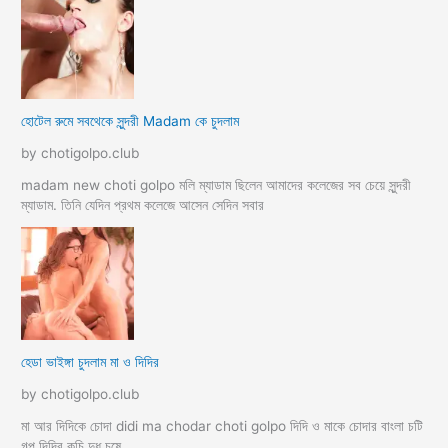
হোটেল রুমে সবথেকে সুন্দরী Madam কে চুদলাম
by chotigolpo.club
madam new choti golpo মলি ম্যাডাম ছিলেন আমাদের কলেজের সব চেয়ে সুন্দরী
ম্যাডাম. তিনি যেদিন প্রথম কলেজে আসেন সেদিন সবার
হেডা ভাইঙ্গা চুদলাম মা ও দিদির
by chotigolpo.club
মা আর দিদিকে চোদা didi ma chodar choti golpo দিদি ও মাকে চোদার বাংলা চটি
গল্প দিদির কচি দুধ চুষে