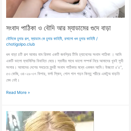
সংবাদ পাঠিকা ও বৌদি আর ম্যাডামের গুদে বাড়া
বৌদিকে চুদার গল্প
,
ম্যাডাম কে চুদার কাহিনী
,
রসালো গুদ চুদার কাহিনী
/
chotigolpo.club
গুদ বাড়া চটি গল্প আমার নাম রিমসা একটি জনপ্রিয় টিভি চ্যানেলের সংবাদ পাঠিকা । আমি
একটি ভালো ফ্যামিলির বিবাহিত মেয়ে। স্বামীর সাথে ভালো সম্পর্ক নিয়ে আমাদের খুবই সুখী
সংসার। আমাদের দেশের সবচেয়ে সুন্দরী সংবাদ পাঠিকার মধ্যে একজন আমি। উচ্ছতা ৫’৫’’,
৫৩ কেজি, ৩৪-২৬-৩৭ ফিগার, ফর্সা স্কিন, গোল গাল গড়ন কিন্তু শরীরে একটুঅ বাড়তি
মেদ নেই।
সংবাদ
Read More »
পাঠিকা
ও
বৌদি
আর
ম্যাডামের
গুদে