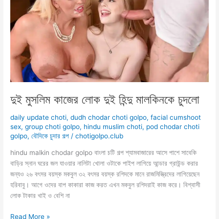
শোঁকা
দুই মুসলিম কাজের লোক দুই হিন্দু মালকিনকে চুদলো
daily update choti
,
dudh chodar choti golpo
,
facial cumshoot
sex
,
group choti golpo
,
hindu muslim choti
,
pod chodar choti
golpo
,
বৌদিকে চুদার গল্প
/
chotigolpo.club
hindu malkin chodar golpo বাংলা চটি গল্প শ্যামবাজারের আসে পাশে সাবেকি
বাড়ির স্নান ঘরের জল যাওয়ার নালিটা খোলা ওটাকে পাইপ লাগিয়ে আন্ডার গ্রাউন্ড করার
জন্যও ২৬ বৎসর বয়স্ক মকবুল ৩২ বৎসর বয়স্ক রশিদকে মানে রাজমিস্ত্রিদের লাগিয়েছেন
হরিবাবু। আগে ওদের বাপ কাকারা কাজ করত এখন মকবুল রশিদরাই কাজ করে। বিশ্বাসী
লোক টাকার খাই ও বেশি না
দুই
Read More »