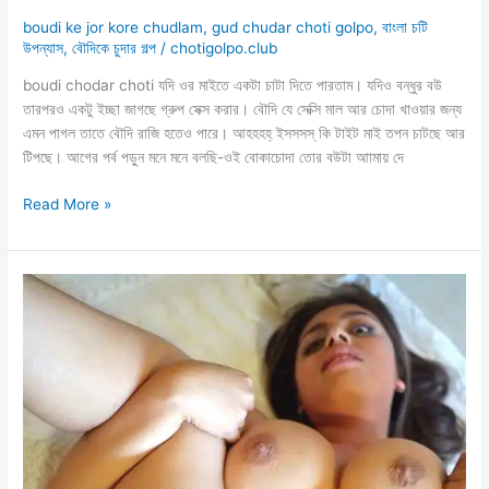
boudi ke jor kore chudlam
,
gud chudar choti golpo
,
বাংলা চটি
উপন্যাস
,
বৌদিকে চুদার গল্প
/
chotigolpo.club
boudi chodar choti যদি ওর মাইতে একটা চাটা দিতে পারতাম। যদিও বন্ধুর বউ
তারপরও একটু ইচ্ছা জাগছে গ্রুপ সেক্স করার। বৌদি যে সেক্সি মাল আর চোদা খাওয়ার জন্য
এমন পাগল তাতে বৌদি রাজি হতেও পারে। আহহহহ্ ইসসসস্ কি টাইট মাই তপন চাটছে আর
টিপছে। আগের পর্ব পড়ুন মনে মনে বলছি-ওই বোকাচোদা তোর বউটা আামায় দে
বিয়ে
Read More »
বাড়ি
থেকে
প্রেগন্যান্ট
বৌদির
গুদে
হামলা
শুরু
–
দুই