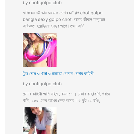
by chotigolpo.club
মালিকের বউ আর মেয়েকে চোদার চটি গল্প chotigolpo
bangla sexy golpo choti আমার জীবনে অন্যতম
অভিজ্ঞতা হয়েছিলো ৬বছর আগে।তখন আমি
হিন্দু মেয়ে ও খালা ও মামাতো বোনকে চোদার কাহিনী
by chotigolpo.club
চোদার কাহিনী আমি রহিম , বয়স ৫৭। ঢাকার কাছাকাছি গ্রামে
থাকি, ১০০ একর আখের ক্ষেত আমার। ৫ ফুট ১১ ইঞ্চি,