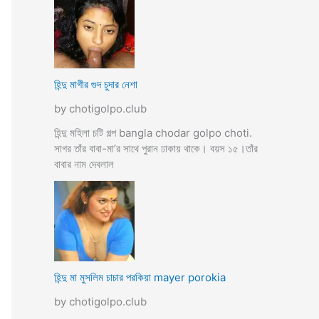
হিন্দু মাগীর গুদ চুদার নেশা
by chotigolpo.club
হিন্দু মহিলা চটি গল্প bangla chodar golpo choti.
সাগর তাঁর বাবা-মা’র সাথে পুরান ঢাকায় থাকে। বয়স ১৫।তাঁর
বাবার নাম দেবলাল
হিন্দু মা মুসলিম চাচার পরকিয়া mayer porokia
by chotigolpo.club