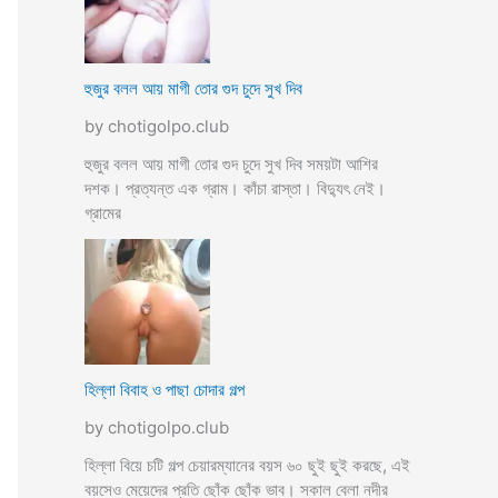
হুজুর বলল আয় মাগী তোর গুদ চুদে সুখ দিব
by chotigolpo.club
হুজুর বলল আয় মাগী তোর গুদ চুদে সুখ দিব সময়টা আশির
দশক। প্রত্যন্ত এক গ্রাম। কাঁচা রাস্তা। বিদ্যুৎ নেই।
গ্রামের
হিল্লা বিবাহ ও পাছা চোদার গল্প
by chotigolpo.club
হিল্লা বিয়ে চটি গল্প চেয়ারম্যানের বয়স ৬০ ছুই ছুই করছে, এই
বয়সেও মেয়েদের প্রতি ছোঁক ছোঁক ভাব। সকাল বেলা নদীর