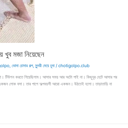
ে খুব মজা নিয়েছেন
golpo
,
ভোদা চোদার গল্প
,
সুন্দরী মেয়ে চুদা
/
chotigolpo.club
করা। টিউশন করতে গিয়েছিলাম। আসার সময় আর অটো পাই না। কিছুদূর হেটে আসার পর
ন একজন লোক বসা। তার পাশে অল্পবয়সী আরো একজন। উঠতেই হলো। তাড়াতাড়ি না