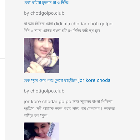
হেডা ভাইঙ্গা চুদলাম মা ও দিদির
by chotigolpo.club
মা আর দিদিকে চোদা didi ma chodar choti golpo
দিদি ও মাকে চোদার বাংলা চটি গল্প দিদির কচি দুধ চুষে
হেড স্যার জোর করে চুদলো ছাত্রীকে jor kore choda
by chotigolpo.club
jor kore chodar golpo আজ স্কুলের বাংলা শিক্ষিকা
প্রতিমা দেবী আমাকে নকল করার সময় ধরে ফেললেন। নকলের
শাস্তি হল স্কুল