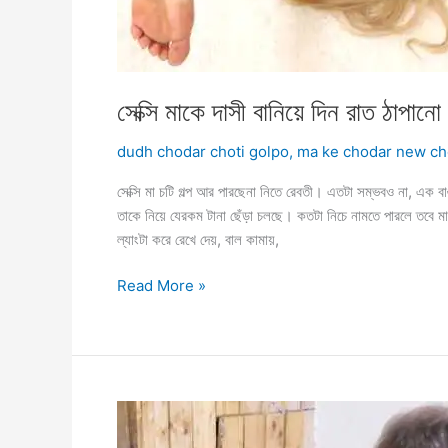
সেক্সি মাকে দাসী বানিয়ে দিন রাত ঠাপানো
dudh chodar choti golpo
,
ma ke chodar new ch
সেক্সি মা চটি গল্প আর পারছেনা নিতে রেবতী। এতটা সম্ভবও না, এক
তাকে নিয়ে যেরকম টানা ছেঁড়া চলছে। কতটা নিচে নামতে পারলে তবে ম
ল্যাংটা করে রেখে দেয়, বাল কামায়,
সেক্সি
Read More »
মাকে
দাসী
বানিয়ে
দিন
রাত
ঠাপানো