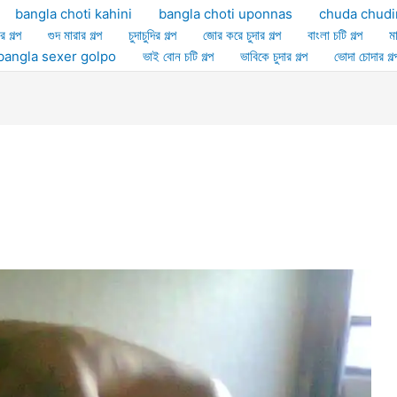
bangla choti kahini
bangla choti uponnas
chuda chudi
র গল্প
গুদ মারার গল্প
চুদাচুদির গল্প
জোর করে চুদার গল্প
বাংলা চটি গল্প
ম
ল্প bangla sexer golpo
ভাই বোন চটি গল্প
ভাবিকে চুদার গল্প
ভোদা চোদার গল্