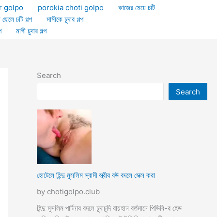
r golpo
porokia choti golpo
কাজের মেয়ে চটি
া ছেলে চটি গল্প
মামীকে চুদার গল্প
প
মাগী চুদার গল্প
Search
Search
হোটেলে হিন্দু মুসলিম স্বামী স্ত্রীর বউ বদলে সেক্স করা
by chotigolpo.club
হিন্দু মুসলিম পার্টনার বদলে চুদাচুদি রায়হান বর্তমানে পিডিবি-র হেড