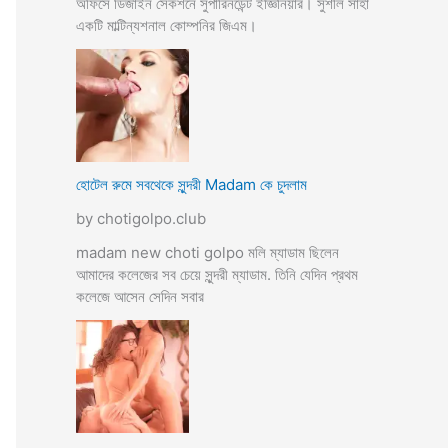
অফিসে ডিজাইন সেকশনে সুপারিনডেন্ট ইজ্ঞিনিয়ার। সুশীল সাহা
একটি মাল্টিন্যশনাল কোম্পনির জিএম।
হোটেল রুমে সবথেকে সুন্দরী Madam কে চুদলাম
by chotigolpo.club
madam new choti golpo মলি ম্যাডাম ছিলেন
আমাদের কলেজের সব চেয়ে সুন্দরী ম্যাডাম. তিনি যেদিন প্রথম
কলেজে আসেন সেদিন সবার