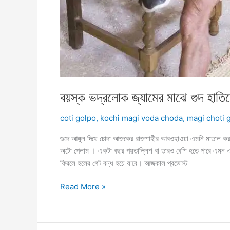
বয়স্ক ভদ্রলোক জ্যামের মাঝে গুদ হাতিয়
coti golpo
,
kochi magi voda choda
,
magi choti 
গুদে আঙ্গুল দিয়ে চোদা আজকের রাজশাহীর আবওহাওয়া এমনি মাতাল 
অটো পেলাম । একটা বছর পয়তাল্লিশ বা তারও বেশি হতে পারে এম
ফিরলে হলের গেট বন্ধ হয়ে যাবে। আজকাল প্রভোস্ট
বয়স্ক
Read More »
ভদ্রলোক
জ্যামের
মাঝে