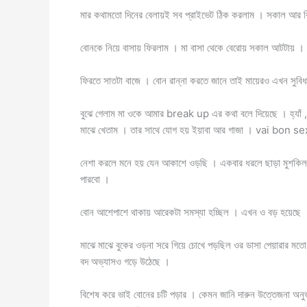
মার কথামতো দিনের বেলায়ই সব প্রাইভেট ঠিক করলাম । সকাল আর ব
বোনকে নিয়ে বাসায় ফিরলাম । মা বাসা থেকে বেরোয় সকাল আটটায় । ফে
ফিরতে সাতটা বাজে । বোন রান্না করতে জানে তাই মায়েরও এখন সুব
বুঝে গেলাম মা ওকে আমার break up এর কথা বলে দিয়েছে । হ্যাঁ
মাঝে খেতাম । তার সাথে যোগ হয় ইয়াবা আর গাজা । vai bon se
নেশা করলে মনে হয় যেন আকাশে ওড়ছি । একবার ধরলে ছাড়া মুশকিল
পারবো ।
বোন আশেপাশে থাকায় আরেকটা সমস্যা হচ্ছিল । এখন ও বড় হয়েছে ।
মাঝে মাঝে বুকের ওড়না সরে গিয়ে চোখে পড়ছিল ওর ডাসা পেয়ারার ম
বদ অভ্যাসও গড়ে উঠেছে ।
বিশেষ করে ভাই বোনের চটি পড়ার । কেমন জানি দারুন উত্তেজনা অন