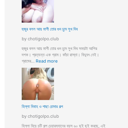
স্যা
র
জো
র
ক
হুজুর বলল আয় মাগী তোর গুদ চুদে সুখ দিব
রে
by chotigolpo.club
চু
দ
হুজুর বলল আয় মাগী তোর গুদ চুদে সুখ দিব সময়টা আশির
লো
দশক। প্রত্যন্ত এক গ্রাম। কাঁচা রাস্তা। বিদ্যুৎ নেই।
ছা
:
গ্রামের…
Read more
ত্রী
হু
কে
জু
j
র
o
ব
r
ল
k
ল
o
আ
হিল্লা বিবাহ ও পাছা চোদার গল্প
r
য়
e
by chotigolpo.club
মা
c
গী
হিল্লা বিয়ে চটি গল্প চেয়ারম্যানের বয়স ৬০ ছুই ছুই করছে, এই
h