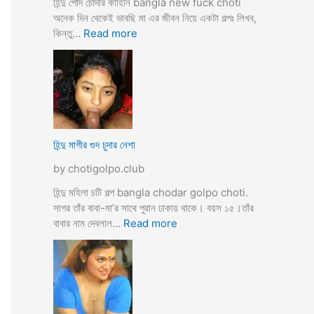
হিন্দু পোদ চোদার কাহিনি bangla new fuck choti
টি
অনেক দিন থেকেই ভাবছি মা এর জীবন নিয়ে একটা গল্পঃ লিখব,
গ
:
কিন্তু…
Read more
ল্প
হি
ন্দু
মা
গী
র
ল
দ
হিন্দু মাগীর গুদ চুদার নেশা
ল
by chotigolpo.club
দে
ভা
হিন্দু মহিলা চটি গল্প bangla chodar golpo choti.
র্জি
সাগর তাঁর বাবা-মা’র সাথে পুরান ঢাকায় থাকে। বয়স ১৫।তাঁর
ন
:
বাবার নাম দেবলাল…
Read more
পো
হি
দ
ন্দু
চু
মা
দ
গী
লো
র
মু