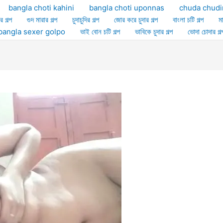
bangla choti kahini
bangla choti uponnas
chuda chudi
র গল্প
গুদ মারার গল্প
চুদাচুদির গল্প
জোর করে চুদার গল্প
বাংলা চটি গল্প
ম
ল্প bangla sexer golpo
ভাই বোন চটি গল্প
ভাবিকে চুদার গল্প
ভোদা চোদার গল্