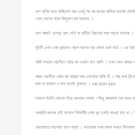
বেশ তৃপ্তি করে খাচ্ছিলো আর একটু পর পর খাওয়া থামিয়ে কলেজ হোস্টে
শেষে বোনের সাথে কিছুক্ষণ গল্প করলাম ।
তবে আজই এসেছে বলে বেশি না ঘাটিয়ে বিছানায় শুয়ে পড়তে বললাম 
সুইটি এখন একা ঘুমালেও আগে অনেক ভয় পেতো একা শুতে । এর আগে
আমি সপ্তম শ্রেণীতে ওঠার পর এখানে চলে আসি । তখন বোন আমার সা
পঞ্চম শ্রেণীতে ওঠার পর আমরা আর একসাথে থাকি নি । মার কথা ছিলো
বাবা না থাকলে ও মার সাথেই ঘুমাতো । vai bon sex
সকালে উঠেই বোনকে নিয়ে কলেজে গেলাম ।কিছু কাজকর্ম শেষ করে বো
সরকারি কলেজ তাই ক্লাসে শিক্ষার্থীর দেখা খুব একটা পাওয়া যায় 
কোনোমতে দায়সারা ভাবে পড়ায় । কলেজের ওপর ভরসা করলে সিলেবাস 