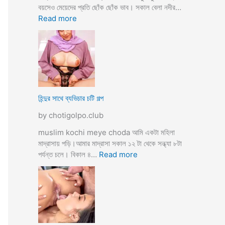
তো
বয়সেও মেয়েদের প্রতি ছোঁক ছোঁক ভাব। সকাল বেলা নদীর…
o
র
:
Read more
d
গু
হি
a
দ
ল্লা
চু
বি
দে
বা
সু
হ
খ
ও
দি
পা
হিন্দুর সাথে ব্যভিচার চটি গল্প
ব
ছা
by chotigolpo.club
চো
দা
muslim kochi meye choda আমি একটা মহিলা
র
মাদ্রাসায় পড়ি।আমার মাদ্রাসা সকাল ১২ টা থেকে সন্ধ্যা ৮টা
গ
:
পর্যন্ত চলে। বিকাল ৪…
Read more
ল্প
হি
ন্দু
র
সা
থে
ব্য