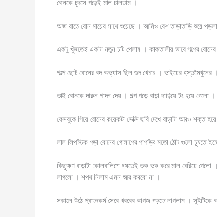
বোনকে চুদসে পড়েই মাল ঢালতাম ।
আজ রাতে বোন মায়ের সাথে শুয়েছে । আমিও বেশ তাড়াতাড়ি শুয়ে পড়লা
একটু খুঁজতেই একটা নতুন চটি পেলাম । কাকতালীয় ভাবে গল্পের বোনের 
গল্পে ছোট বোনের বদ অভ্যাস ছিল গুদ খেচার । ভাইয়ের হস্তমৈথুন
ভাই বোনকে দারুন গাদন দেয় । গল্প পড়ে বাড়া দাড়িয়ে টং হয়ে গেলো ।
ফেসবুকে গিয়ে বোনের কয়েকটা সেক্সি ছবি দেখে বাড়াটা আরও শক্ত
লাল লিপস্টিক পড়া বোনের গোলাপের পাপড়ির মতো ঠোঁট গুলো চুষতে ইচ
কিছুক্ষণ বাড়াটা কোলবালিশে ঘষতেই ভক ভক করে মাল বেরিয়ে গেলো ।
লাগলো । শপথ নিলাম এমন আর করবো না ।
সকালে উঠে প্রাতঃকর্ম সেরে খবরের কাগজ পড়তে লাগলাম । সুইটিকে আ