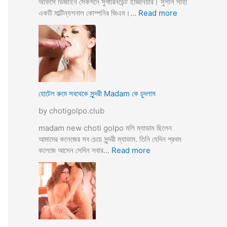
অফিসে ডিজাইন সেকশনে সুপারিনডেন্ট ইজ্ঞিনিয়ার। সুশীল সাহা
:
একটি মাল্টিন্যশনাল কোম্পনির জিএম।…
Read more
হো
টে
লে
হি
ন্দু
মু
স
হোটেল রুমে সবথেকে সুন্দরী Madam কে চুদলাম
লি
by chotigolpo.club
ম
স্বা
madam new choti golpo মলি ম্যাডাম ছিলেন
মী
আমাদের কলেজের সব চেয়ে সুন্দরী ম্যাডাম. তিনি যেদিন প্রথম
স্ত্রী
:
কলেজে আসেন সেদিন সবার…
Read more
র
হো
ব
টে
উ
ল
ব
রু
দ
মে
লে
স
সে