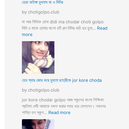
ব
হেডা ভাইঙ্গা চুদলাম মা ও দিদির
ক্স
থে
ক
by chotigolpo.club
কে
রা
সু
মা আর দিদিকে চোদা didi ma chodar choti golpo
ন্দ
দিদি ও মাকে চোদার বাংলা চটি গল্প দিদির কচি দুধ চুষে…
Read
রী
:
more
M
হে
a
ডা
d
ভা
a
ই
m
ঙ্গা
কে
চু
চু
দ
হেড স্যার জোর করে চুদলো ছাত্রীকে jor kore choda
দ
লা
লা
by chotigolpo.club
ম
ম
মা
jor kore chodar golpo আজ স্কুলের বাংলা শিক্ষিকা
ও
প্রতিমা দেবী আমাকে নকল করার সময় ধরে ফেললেন। নকলের
দি
:
শাস্তি হল স্কুল…
Read more
দি
হে
র
ড