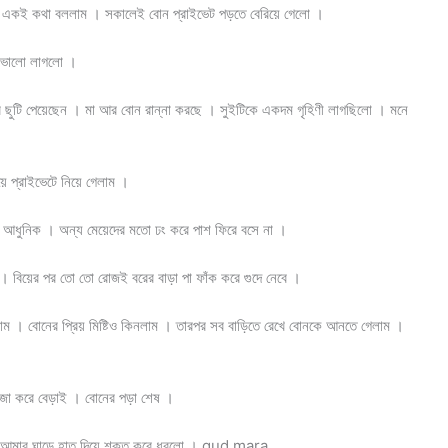
তরে একই কথা বললাম । সকালেই বোন প্রাইভেট পড়তে বেরিয়ে গেলো ।
য়ে ভালো লাগলো ।
িনের ছুটি পেয়েছেন । মা আর বোন রান্না করছে । সুইটিকে একদম গৃহিণী লাগছিলো । মনে
 প্রাইভেটে নিয়ে গেলাম ।
 আধুনিক । অন্য মেয়েদের মতো ঢং করে পাশ ফিরে বসে না ।
 । বিয়ের পর তো তো রোজই বরের বাড়া পা ফাঁক করে গুদে নেবে ।
লাম । বোনের প্রিয় মিষ্টিও কিনলাম । তারপর সব বাড়িতে রেখে বোনকে আনতে গেলাম ।
মজা করে বেড়াই । বোনের পড়া শেষ ।
 বলে আমার ঘাড়ে হাত দিয়ে শক্ত করে ধরলো । gud mara