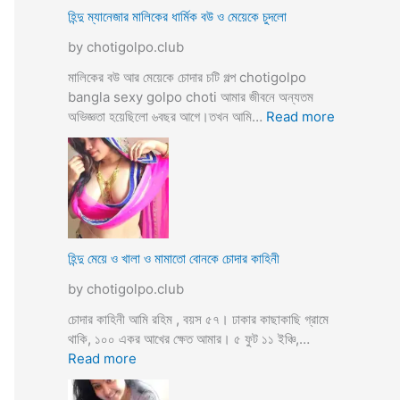
ভি
হিন্দু ম্যানেজার মালিকের ধার্মিক বউ ও মেয়েকে চুদলো
চা
by chotigolpo.club
র
চ
মালিকের বউ আর মেয়েকে চোদার চটি গল্প chotigolpo
টি
bangla sexy golpo choti আমার জীবনে অন্যতম
গ
:
অভিজ্ঞতা হয়েছিলো ৬বছর আগে।তখন আমি…
Read more
ল্প
হি
ন্দু
ম্যা
নে
জা
র
মা
হিন্দু মেয়ে ও খালা ও মামাতো বোনকে চোদার কাহিনী
লি
by chotigolpo.club
কে
র
চোদার কাহিনী আমি রহিম , বয়স ৫৭। ঢাকার কাছাকাছি গ্রামে
ধা
থাকি, ১০০ একর আখের ক্ষেত আমার। ৫ ফুট ১১ ইঞ্চি,…
র্মি
:
Read more
ক
হি
ব
ন্দু