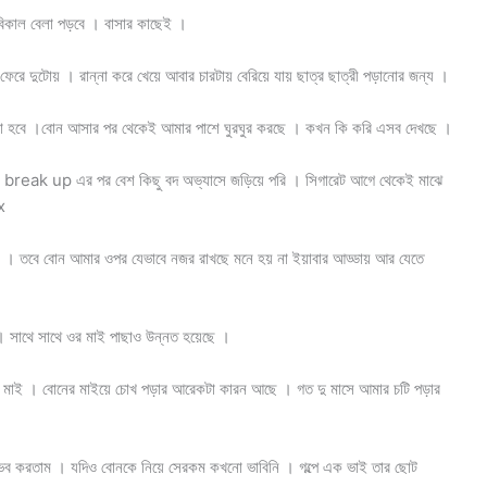
িকাল বেলা পড়বে । বাসার কাছেই ।
রে দুটোয় । রান্না করে খেয়ে আবার চারটায় বেরিয়ে যায় ছাত্র ছাত্রী পড়ানোর জন্য ।
িধা হবে ।বোন আসার পর থেকেই আমার পাশে ঘুরঘুর করছে । কখন কি করি এসব দেখছে ।
 , break up এর পর বেশ কিছু বদ অভ্যাসে জড়িয়ে পরি । সিগারেট আগে থেকেই মাঝে
x
 । তবে বোন আমার ওপর যেভাবে নজর রাখছে মনে হয় না ইয়াবার আড্ডায় আর যেতে
 সাথে সাথে ওর মাই পাছাও উন্নত হয়েছে ।
তো মাই । বোনের মাইয়ে চোখ পড়ার আরেকটা কারন আছে । গত দু মাসে আমার চটি পড়ার
ুভব করতাম । যদিও বোনকে নিয়ে সেরকম কখনো ভাবিনি । গল্পে এক ভাই তার ছোট