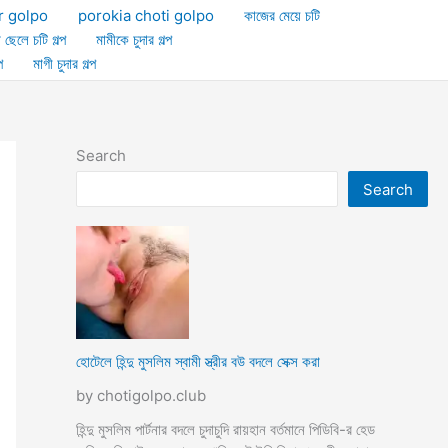
r golpo
porokia choti golpo
কাজের মেয়ে চটি
া ছেলে চটি গল্প
মামীকে চুদার গল্প
প
মাগী চুদার গল্প
Search
Search
হোটেলে হিন্দু মুসলিম স্বামী স্ত্রীর বউ বদলে সেক্স করা
by chotigolpo.club
হিন্দু মুসলিম পার্টনার বদলে চুদাচুদি রায়হান বর্তমানে পিডিবি-র হেড