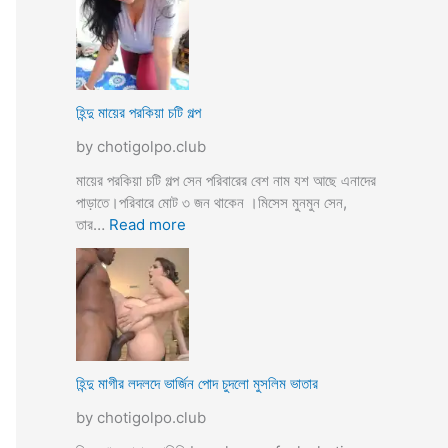
উ
মে
ও
য়ে
মে
ও
য়ে
খা
কে
লা
হিন্দু মায়ের পরকিয়া চটি গল্প
চু
ও
দ
by chotigolpo.club
মা
লো
মা
মায়ের পরকিয়া চটি গল্প সেন পরিবারের বেশ নাম যশ আছে এনাদের
তো
পাড়াতে।পরিবারে মোট ৩ জন থাকেন ।মিসেস মুনমুন সেন,
বো
:
তার…
Read more
ন
হি
কে
ন্দু
চো
মা
দা
য়ে
র
র
কা
প
হি
র
হিন্দু মাগীর লদলদে ভার্জিন পোদ চুদলো মুসলিম ভাতার
নী
কি
by chotigolpo.club
য়া
চ