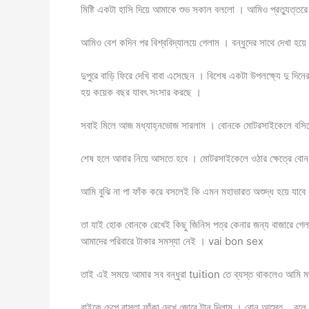
মিষ্টি একটা হাসি দিয়ে আমাকে শুভ সকাল বললো । আমিও প্রত্যুত্
আমিও বেশ কদিন পর বিশ্ববিদ্যালয়ে গেলাম । বন্ধুদের সাথে দেখা হ
দুপুরে বাড়ি ফিরে দেখি বাবা এসেছেন । বিশেষ একটা উপলক্ষ্যে দু দ
হয় কয়েক বছর যাবৎ সংসার করছে ।
সবাই মিলে আজ মধ্যাহ্নভোজ সারলাম । বোনকে মোটরসাইকেলে বসিয়ে
শেষ হলে আবার নিয়ে আসতে হবে । মোটরসাইকেলে ওঠার ক্ষেত্রে বোন
আমি বুঝি না পা ফাঁক করে বসলেই কি এমন মহাভারত অশুদ্ধ হয়ে যাবে
তা যাই হোক বোনকে রেখেই কিছু জিনিস পত্র কেনার জন্য বাজারে গে
আমাদের পরিবারে টাকার সমস্যা নেই । vai bon sex
তাই এই সময়ে আমার সব বন্ধুরা tuition তে ব্যস্ত থাকলেও আমি 
বাইকে চেপে রাস্তা ফাঁকা দেখে জোরে টান দিলাম । বোন আস্তে ..