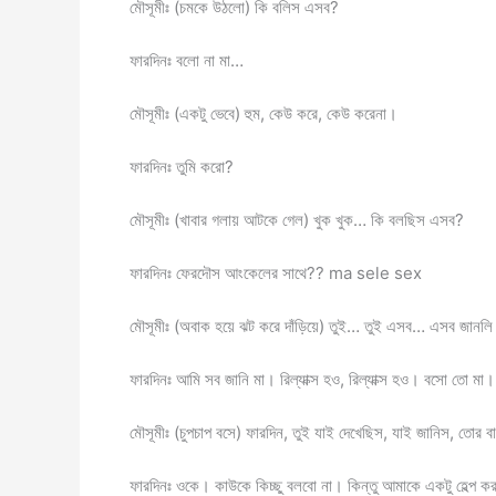
মৌসূমীঃ (চমকে উঠলো) কি বলিস এসব?
ফারদিনঃ বলো না মা…
মৌসূমীঃ (একটু ভেবে) হুম, কেউ করে, কেউ করেনা।
ফারদিনঃ তুমি করো?
মৌসূমীঃ (খাবার গলায় আটকে গেল) খুক খুক… কি বলছিস এসব?
ফারদিনঃ ফেরদৌস আংকেলের সাথে?? ma sele sex
মৌসূমীঃ (অবাক হয়ে ঝট করে দাঁড়িয়ে) তুই… তুই এসব… এসব জা
ফারদিনঃ আমি সব জানি মা। রিল্যাক্স হও, রিল্যাক্স হও। বসো তো মা।
মৌসূমীঃ (চুপচাপ বসে) ফারদিন, তুই যাই দেখেছিস, যাই জানিস, তোর 
ফারদিনঃ ওকে। কাউকে কিচ্ছু বলবো না। কিন্তু আমাকে একটু হেল্প ক