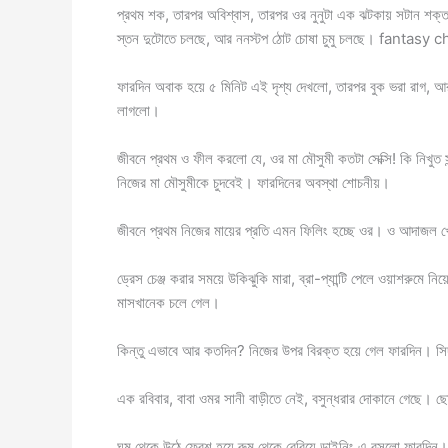
প্রথম শক, তারপর অবিশ্বাস, তারপর ওর নুনুটা এক ঝটকায় সটান শক
স্তন দুটোতে চলছে, আর ননস্টপ ঠোট চোষা চুমু চলছে। fantasy c
ফারদিন অবাক হয়ে ৫ মিনিট এই দৃশ্য দেখলো, তারপর বুক ভরা রাগ, আর 
লাগলো।
জীবনে প্রথম ও ফীল করলো যে, ওর মা মৌসুমী কতটা সেক্সি! কি নিখুত 
নিজের মা মৌসুমীকে চুদবেই। ফারদিনের অবস্থা শোচনীয়।
জীবনে প্রথম নিজের মায়ের প্রতি এমন ফিলিং হচ্ছে ওর। ও আদাজল
ড্রেস চেঞ্জ করার সময়ে উকিঝুকি মারা, ব্রা-প্যান্টি পেলে ওয়াশরুমে ন
মাসখানেক চলে গেল।
কিন্তু এভাবে আর কতদিন? নিজের উপর বিরক্ত হয়ে গেল ফারদিন। সি
এক রবিবার, বাবা ওমর সানী বাড়ীতে নেই, বসুন্ধরার দোকানে গেছে।
ঘুম থেকে উঠে ফ্রেশ হয়ে রুম থেকে বেরিয়ে ডাইনিং এ বসলো ফারদিন।