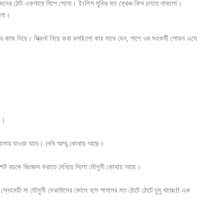
দুজনের ঠোট একসাথে মিশে গেলো। ইংলিশ মুভির মত ফ্রেঞ্চ কিস চলতে থাকলো।
গলো।
র কাজ নিয়ে। স্ক্রিপ্ট নিয়ে কথা বলছিলো কার সাথে যেন, পাশে ওর সহকর্মী শোভন এসে
ে।
সায় যাওয়া যাবে। দেখি আম্মু কোথায় আছে।
পট বয়কে জিজ্ঞেস করাতে দেখিয়ে দিলো মৌসুমী কোথায় আছে।
্নেহময়ী মা মৌসুমী ফেরদৌসের কোলে বসে পাগলের মত ঠোটে ঠোটে চুমু খাচ্ছে!! এক