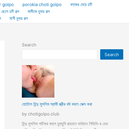
r golpo
porokia choti golpo
কাজের মেয়ে চটি
া ছেলে চটি গল্প
মামীকে চুদার গল্প
প
মাগী চুদার গল্প
Search
Search
হোটেলে হিন্দু মুসলিম স্বামী স্ত্রীর বউ বদলে সেক্স করা
by chotigolpo.club
হিন্দু মুসলিম পার্টনার বদলে চুদাচুদি রায়হান বর্তমানে পিডিবি-র হেড