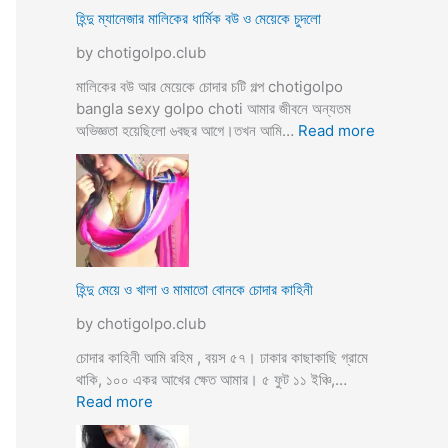
ভি
হিন্দু ম্যানেজার মালিকের ধার্মিক বউ ও মেয়েকে চুদলো
চা
by chotigolpo.club
র
চ
মালিকের বউ আর মেয়েকে চোদার চটি গল্প chotigolpo
টি
bangla sexy golpo choti আমার জীবনে অন্যতম
গ
:
অভিজ্ঞতা হয়েছিলো ৬বছর আগে।তখন আমি…
Read more
ল্প
হি
ন্দু
ম্যা
নে
জা
র
মা
হিন্দু মেয়ে ও খালা ও মামাতো বোনকে চোদার কাহিনী
লি
by chotigolpo.club
কে
র
চোদার কাহিনী আমি রহিম , বয়স ৫৭। ঢাকার কাছাকাছি গ্রামে
ধা
থাকি, ১০০ একর আখের ক্ষেত আমার। ৫ ফুট ১১ ইঞ্চি,…
র্মি
:
Read more
ক
হি
ব
ন্দু