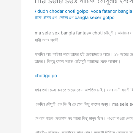
ma sele sex নায়িকা মৌসুমীর ইনসেস্
/
dudh chodar choti golpo
,
voda fatanor bangla
মাকে চোদার গল্প
,
সেক্সের গল্প bangla sexer golpo
ma sele sex bangla fantasy choti মৌসুমী। আমাদের সবারই কম
সানী ওনার স্বামী।
ফারদিন আর ফাইজা নামে তাদের দুই ছেলেমেয়েও আছে। ১৯ বছরের ছেল
তাদের। কিন্তু তাদের সমাজ মোটামুটি আমাদের থেকে আলাদা।
chotigolpo
যখন তখন সেক্স করাতে তাদের কোন আপত্তি নেই। ওমর সানী স্বামী হি
একদিন মৌসুমী এফ ডি সি তে গেল কিছু কাজের জন্য। ma sele 
সেখানে নায়ক ফেরদৌস সহ আরো কিছু মানুষ ছিল। খাওয়া দাওয়া শে
মৌসুমীও হাসিমুখে ফেরদৌসের সাথে গেল। দরজাটা ভিড়িয়ে (আনলক 