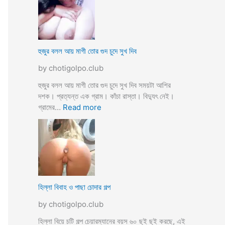
স্যা
র
জো
র
ক
হুজুর বলল আয় মাগী তোর গুদ চুদে সুখ দিব
রে
by chotigolpo.club
চু
দ
হুজুর বলল আয় মাগী তোর গুদ চুদে সুখ দিব সময়টা আশির
লো
দশক। প্রত্যন্ত এক গ্রাম। কাঁচা রাস্তা। বিদ্যুৎ নেই।
ছা
:
গ্রামের…
Read more
ত্রী
হু
কে
জু
j
র
o
ব
r
ল
k
ল
o
আ
হিল্লা বিবাহ ও পাছা চোদার গল্প
r
য়
e
by chotigolpo.club
মা
c
গী
হিল্লা বিয়ে চটি গল্প চেয়ারম্যানের বয়স ৬০ ছুই ছুই করছে, এই
h