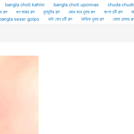
bangla choti kahini
bangla choti uponnas
chuda chudi
র গল্প
গুদ মারার গল্প
চুদাচুদির গল্প
জোর করে চুদার গল্প
বাংলা চটি গল্প
ম
ল্প bangla sexer golpo
ভাই বোন চটি গল্প
ভাবিকে চুদার গল্প
ভোদা চোদার গল্