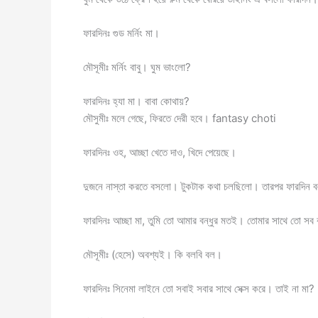
ফারদিনঃ গুড মর্নিং মা।
মৌসূমীঃ মর্নিং বাবু। ঘুম ভাংলো?
ফারদিনঃ হ্যা মা। বাবা কোথায়?
মৌসুমীঃ মলে গেছে, ফিরতে দেরী হবে। fantasy choti
ফারদিনঃ ওহ, আচ্ছা খেতে দাও, খিদে পেয়েছে।
দুজনে নাস্তা করতে বসলো। টুকটাক কথা চলছিলো। তারপর ফারদ
ফারদিনঃ আচ্ছা মা, তুমি তো আমার বন্ধুর মতই। তোমার সাথে তো সব 
মৌসূমীঃ (হেসে) অবশ্যই। কি বলবি বল।
ফারদিনঃ সিনেমা লাইনে তো সবাই সবার সাথে সেক্স করে। তাই না মা?