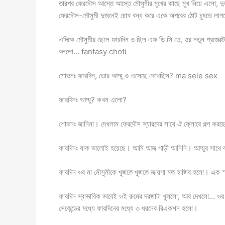
তারপর ফেরদৌস আস্তে আস্তে মৌসুমীর মুখের কাছে মুখ নিয়ে এলো, 
ফেরদৌস-মৌসুমী দুজনেই চোখ বন্ধ করে একে অপরের ঠোট চুষতে লা
এদিকে মৌসুমীর ছেলে ফারদিন ও ছিল এফ ডি সি তে, ওর নতুন প্রজেক্টে
বললো… fantasy choti
শোভনঃ ফারদিন, তোর আম্মু ও এসেছে দেখেছিস? ma sele sex
ফারদিনঃ আম্মু? কখন এলো?
শোভনঃ জানিনা। দেখলাম ফেরদৌস স্যারদের সাথে ঐ ফ্লোরে গল্প করছ
ফারদিনঃ যাক ভালোই হয়েছে। আমি আজ গাড়ী আনিনি। আম্মুর সাথে বা
ফারদিন ওর মা মৌসুমীকে খুজতে খুজতে জায়গা মত হাজির হলো। এক স্
ফারদিন স্বাভাবিক ভাবেই ওই রুমের দরজাটা খুললো, আর দেখলো… ওর স
সেকেন্ডের মধ্যে ফারদিনের মধ্যে ৩ ধরনের রিএকশন হলো।