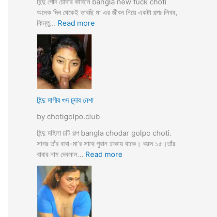
হিন্দু পোদ চোদার কাহিনি bangla new fuck choti
টি
অনেক দিন থেকেই ভাবছি মা এর জীবন নিয়ে একটা গল্পঃ লিখব,
গ
:
কিন্তু…
Read more
ল্প
হি
ন্দু
মা
গী
র
ল
দ
হিন্দু মাগীর গুদ চুদার নেশা
ল
by chotigolpo.club
দে
ভা
হিন্দু মহিলা চটি গল্প bangla chodar golpo choti.
র্জি
সাগর তাঁর বাবা-মা’র সাথে পুরান ঢাকায় থাকে। বয়স ১৫।তাঁর
ন
:
বাবার নাম দেবলাল…
Read more
পো
হি
দ
ন্দু
চু
মা
দ
গী
লো
র
মু