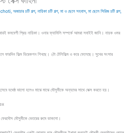
ট সেক্স কাহিনী
 choti
,
অজাচার চটি গল্প
,
নায়িকা চটি গল্প
,
মা ও ছেলে সহবাস
,
মা ছেলে সিরিজ চটি গল্প
,
বেশী প্রিয় নায়িকা। ওনার ফ্যামিলি সম্পর্কে আমরা সবাইই জানি। নায়ক ওমর
ে ফারদিন ফিল্ম ডিরেকশন শিখছে। ২টা টেলিফিল্ম ও করে ফেলেছে। সুখের সংসার
সেবে যথেষ্ঠ ভালো হলেও মাঝে মাঝে মৌসুমীকে অন্যদের সাথে সেক্স করতে হয়।
sex
ষে ফেরদৌস মৌসুমীকে ভেতরের রুমে ডাকলো।
অবস্থায়ই) ফেরদৌস একটা সোফায় বসে মৌসুমীকে ইশারা করতেই মৌসুমী ফেরদৌসের কোলে