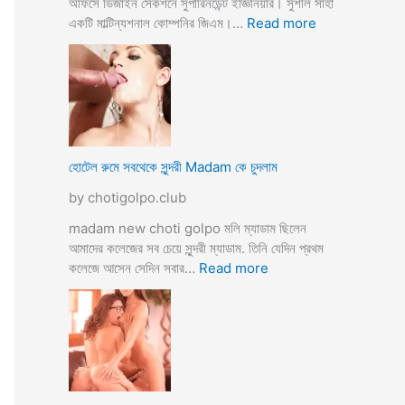
অফিসে ডিজাইন সেকশনে সুপারিনডেন্ট ইজ্ঞিনিয়ার। সুশীল সাহা
:
একটি মাল্টিন্যশনাল কোম্পনির জিএম।…
Read more
হো
টে
লে
হি
ন্দু
মু
স
হোটেল রুমে সবথেকে সুন্দরী Madam কে চুদলাম
লি
by chotigolpo.club
ম
স্বা
madam new choti golpo মলি ম্যাডাম ছিলেন
মী
আমাদের কলেজের সব চেয়ে সুন্দরী ম্যাডাম. তিনি যেদিন প্রথম
স্ত্রী
:
কলেজে আসেন সেদিন সবার…
Read more
র
হো
ব
টে
উ
ল
ব
রু
দ
মে
লে
স
সে