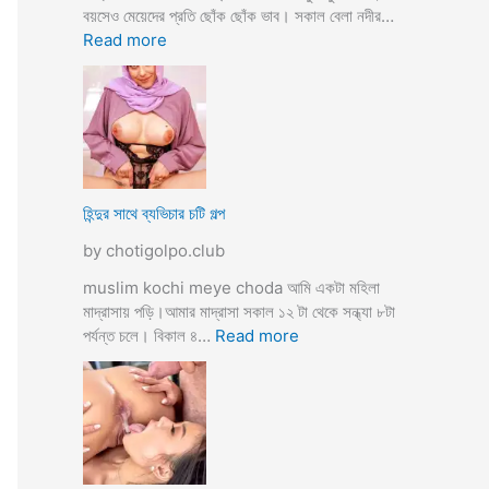
তো
বয়সেও মেয়েদের প্রতি ছোঁক ছোঁক ভাব। সকাল বেলা নদীর…
o
র
:
Read more
d
গু
হি
a
দ
ল্লা
চু
বি
দে
বা
সু
হ
খ
ও
দি
পা
হিন্দুর সাথে ব্যভিচার চটি গল্প
ব
ছা
by chotigolpo.club
চো
দা
muslim kochi meye choda আমি একটা মহিলা
র
মাদ্রাসায় পড়ি।আমার মাদ্রাসা সকাল ১২ টা থেকে সন্ধ্যা ৮টা
গ
:
পর্যন্ত চলে। বিকাল ৪…
Read more
ল্প
হি
ন্দু
র
সা
থে
ব্য