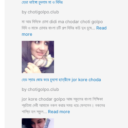
ব
হেডা ভাইঙ্গা চুদলাম মা ও দিদির
ক্স
থে
ক
by chotigolpo.club
কে
রা
সু
মা আর দিদিকে চোদা didi ma chodar choti golpo
ন্দ
দিদি ও মাকে চোদার বাংলা চটি গল্প দিদির কচি দুধ চুষে…
Read
রী
:
more
M
হে
a
ডা
d
ভা
a
ই
m
ঙ্গা
কে
চু
চু
দ
হেড স্যার জোর করে চুদলো ছাত্রীকে jor kore choda
দ
লা
লা
by chotigolpo.club
ম
ম
মা
jor kore chodar golpo আজ স্কুলের বাংলা শিক্ষিকা
ও
প্রতিমা দেবী আমাকে নকল করার সময় ধরে ফেললেন। নকলের
দি
:
শাস্তি হল স্কুল…
Read more
দি
হে
র
ড