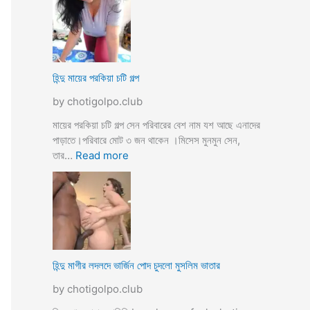
উ
মে
ও
য়ে
মে
ও
য়ে
খা
কে
লা
হিন্দু মায়ের পরকিয়া চটি গল্প
চু
ও
দ
by chotigolpo.club
মা
লো
মা
মায়ের পরকিয়া চটি গল্প সেন পরিবারের বেশ নাম যশ আছে এনাদের
তো
পাড়াতে।পরিবারে মোট ৩ জন থাকেন ।মিসেস মুনমুন সেন,
বো
:
তার…
Read more
ন
হি
কে
ন্দু
চো
মা
দা
য়ে
র
র
কা
প
হি
র
হিন্দু মাগীর লদলদে ভার্জিন পোদ চুদলো মুসলিম ভাতার
নী
কি
by chotigolpo.club
য়া
চ