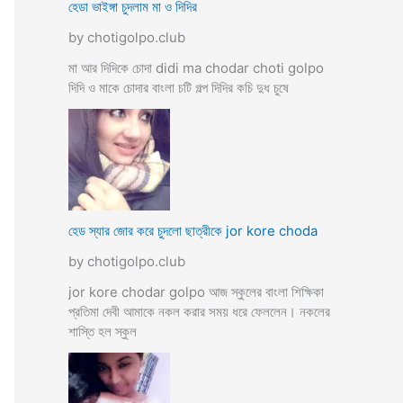
হেডা ভাইঙ্গা চুদলাম মা ও দিদির
by chotigolpo.club
মা আর দিদিকে চোদা didi ma chodar choti golpo
দিদি ও মাকে চোদার বাংলা চটি গল্প দিদির কচি দুধ চুষে
হেড স্যার জোর করে চুদলো ছাত্রীকে jor kore choda
by chotigolpo.club
jor kore chodar golpo আজ স্কুলের বাংলা শিক্ষিকা
প্রতিমা দেবী আমাকে নকল করার সময় ধরে ফেললেন। নকলের
শাস্তি হল স্কুল