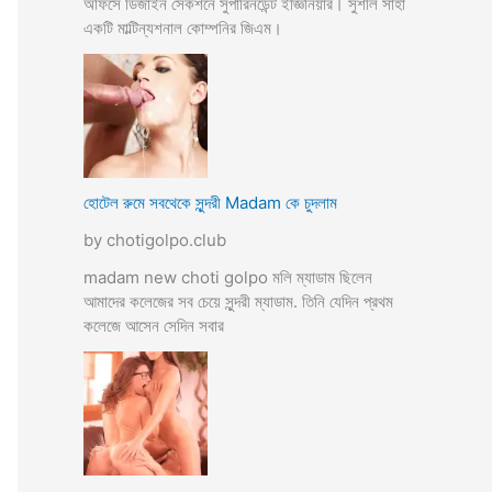
অফিসে ডিজাইন সেকশনে সুপারিনডেন্ট ইজ্ঞিনিয়ার। সুশীল সাহা
একটি মাল্টিন্যশনাল কোম্পনির জিএম।
হোটেল রুমে সবথেকে সুন্দরী Madam কে চুদলাম
by chotigolpo.club
madam new choti golpo মলি ম্যাডাম ছিলেন
আমাদের কলেজের সব চেয়ে সুন্দরী ম্যাডাম. তিনি যেদিন প্রথম
কলেজে আসেন সেদিন সবার