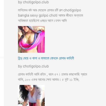
by chotigolpo.club
মালিকের বউ আর মেয়েকে চোদার চটি গল্প chotigolpo
bangla sexy golpo choti আমার জীবনে অন্যতম
অভিজ্ঞতা হয়েছিলো ৬বছর আগে।তখন আমি
হিন্দু মেয়ে ও খালা ও মামাতো বোনকে চোদার কাহিনী
by chotigolpo.club
চোদার কাহিনী আমি রহিম , বয়স ৫৭। ঢাকার কাছাকাছি গ্রামে
থাকি, ১০০ একর আখের ক্ষেত আমার। ৫ ফুট ১১ ইঞ্চি,