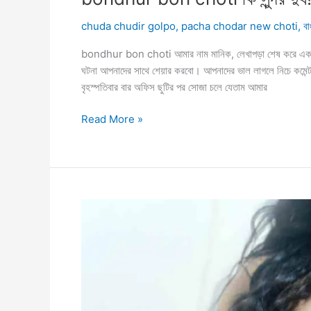
chuda chudir golpo
,
pacha chodar new choti
,
বা
bondhur bon choti আমার নাম মানিক, লেখাপড়া শেষ করে একটা
ঘটনা আপনাদের সাথে শেয়ার করবো। আপনাদের ভাল লাগলে নিচে কমেন্ট ক
বৃহস্পতিবার বার অফিস ছুটির পর সোজা চলে যেতাম আমার
bondhur
Read More »
bon
choti
কি
সুন্দর
দুধ!
গুদে
খেলাম
চুমু