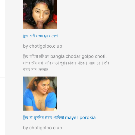
হিন্দু মাগীর গুদ চুদার নেশা
by chotigolpo.club
হিন্দু মহিলা চটি গল্প bangla chodar golpo choti.
সাগর তাঁর বাবা-মা’র সাথে পুরান ঢাকায় থাকে। বয়স ১৫।তাঁর
বাবার নাম দেবলাল
হিন্দু মা মুসলিম চাচার পরকিয়া mayer porokia
by chotigolpo.club