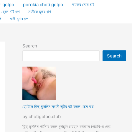
r golpo
porokia choti golpo
কাজের মেয়ে চটি
া ছেলে চটি গল্প
মামীকে চুদার গল্প
প
মাগী চুদার গল্প
Search
Search
হোটেলে হিন্দু মুসলিম স্বামী স্ত্রীর বউ বদলে সেক্স করা
by chotigolpo.club
হিন্দু মুসলিম পার্টনার বদলে চুদাচুদি রায়হান বর্তমানে পিডিবি-র হেড