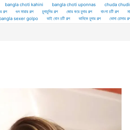
bangla choti kahini
bangla choti uponnas
chuda chudi
র গল্প
গুদ মারার গল্প
চুদাচুদির গল্প
জোর করে চুদার গল্প
বাংলা চটি গল্প
ম
ল্প bangla sexer golpo
ভাই বোন চটি গল্প
ভাবিকে চুদার গল্প
ভোদা চোদার গল্