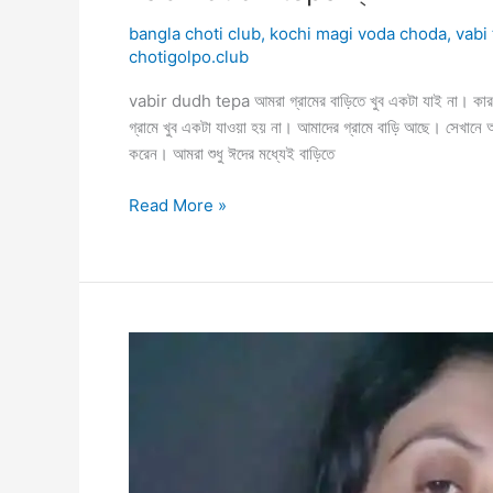
bangla choti club
,
kochi magi voda choda
,
vabi
chotigolpo.club
vabir dudh tepa আমরা গ্রামের বাড়িতে খুব একটা যাই না। কারণ
গ্রামে খুব একটা যাওয়া হয় না। আমাদের গ্রামে বাড়ি আছে। সেখানে 
করেন। আমরা শুধু ঈদের মধ্যেই বাড়িতে
vabir
Read More »
dudh
tepa
গ্রামের
ভাবির
বিশাল
দুধের
ফ্যাক্টরি