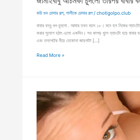
জামাইবাবু আচমকা চুদলো তারপর বাবার বন
কচি গুদ চোদার গল্প
,
শালীকে চোদার গল্প
/
chotigolpo.club
বাবার বন্ধু গুদ চুদলো . আমার তখন বয়স ১৮। মনে হল নিজের ল্যাংটো
করার সুযোগ হঠাৎ এলো একদিন। সব কাপড় খুলে ন্যাংটো হয়ে বাবার 
এবং তলপেটের নীচে তেকোনা জায়গাটা […]
জামাইবাবু
Read More »
আচমকা
চুদলো
তারপর
বাবার
বন্ধুর
সাথে
চোদালাম