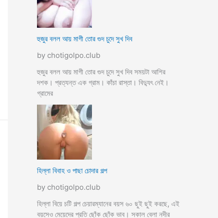
হুজুর বলল আয় মাগী তোর গুদ চুদে সুখ দিব
by chotigolpo.club
হুজুর বলল আয় মাগী তোর গুদ চুদে সুখ দিব সময়টা আশির
দশক। প্রত্যন্ত এক গ্রাম। কাঁচা রাস্তা। বিদ্যুৎ নেই।
গ্রামের
হিল্লা বিবাহ ও পাছা চোদার গল্প
by chotigolpo.club
হিল্লা বিয়ে চটি গল্প চেয়ারম্যানের বয়স ৬০ ছুই ছুই করছে, এই
বয়সেও মেয়েদের প্রতি ছোঁক ছোঁক ভাব। সকাল বেলা নদীর