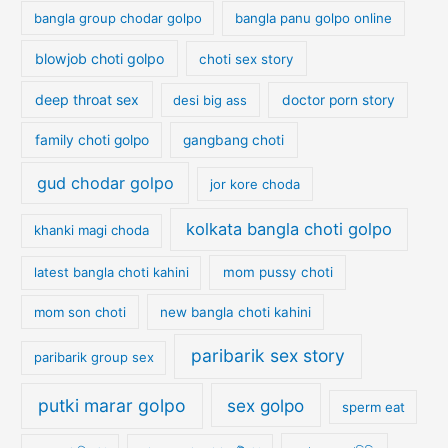
bangla group chodar golpo
bangla panu golpo online
blowjob choti golpo
choti sex story
deep throat sex
desi big ass
doctor porn story
family choti golpo
gangbang choti
gud chodar golpo
jor kore choda
kolkata bangla choti golpo
khanki magi choda
latest bangla choti kahini
mom pussy choti
mom son choti
new bangla choti kahini
paribarik sex story
paribarik group sex
putki marar golpo
sex golpo
sperm eat