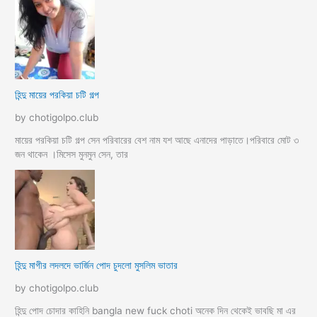
হিন্দু মায়ের পরকিয়া চটি গল্প
by chotigolpo.club
মায়ের পরকিয়া চটি গল্প সেন পরিবারের বেশ নাম যশ আছে এনাদের পাড়াতে।পরিবারে মোট ৩
জন থাকেন ।মিসেস মুনমুন সেন, তার
হিন্দু মাগীর লদলদে ভার্জিন পোদ চুদলো মুসলিম ভাতার
by chotigolpo.club
হিন্দু পোদ চোদার কাহিনি bangla new fuck choti অনেক দিন থেকেই ভাবছি মা এর