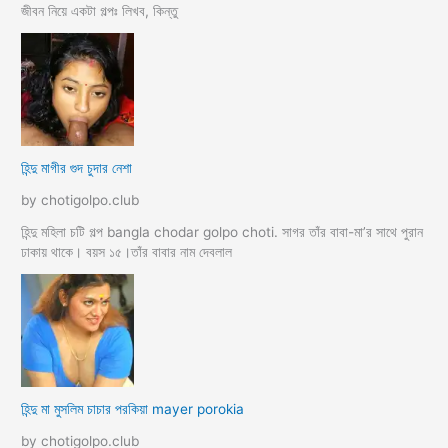
জীবন নিয়ে একটা গল্পঃ লিখব, কিন্তু
হিন্দু মাগীর গুদ চুদার নেশা
by chotigolpo.club
হিন্দু মহিলা চটি গল্প bangla chodar golpo choti. সাগর তাঁর বাবা-মা’র সাথে পুরান
ঢাকায় থাকে। বয়স ১৫।তাঁর বাবার নাম দেবলাল
হিন্দু মা মুসলিম চাচার পরকিয়া mayer porokia
by chotigolpo.club