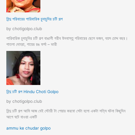
হিন্দু পরিবারের পারিবারিক চুদাচুদির চটি গল্প
by chotigolpo.club
পারিবারিক চুদাচুদির চটি গল্প বাঙালী গরীব উদবাস্তু পরিবারের ছেলে ভজন, বয়স চোদ্দ বছর।
পাতলা দোহরা, গায়ের রঙ ফর্সা – ভারী
হিন্দু চটি গল্প Hindu Choti Golpo
by chotigolpo.club
হিন্দু চটি গল্প আমি আজ যেই স্টোরী টা শেয়ার করবো সেটা হলো একটা সত্যি ঘটনা কিছুদিন
আগে ঘটে যাওয়া একটি
ammu ke chudar golpo