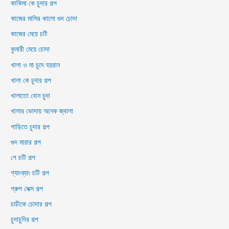
কাকিমা কে চুদার গল্প
কাজের মাসির কালো গুদ চোদা
কাজের মেয়ে চটি
কুমারী মেয়ে চোদা
খালা ও মা চুদে হয়রান
খালা কে চুদার গল্প
খালাতো বোন চুদা
খালার ভোদায় অনেক জ্বালা
গাড়িতে চুদার গল্প
গুদ মারার গল্প
গে চটি গল্প
গ্যাংব্যাং চটি গল্প
গ্রুপ সেক্স গল্প
চাচীকে চোদার গল্প
চুদাচুদির গল্প