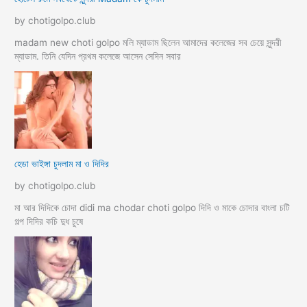
by chotigolpo.club
madam new choti golpo মলি ম্যাডাম ছিলেন আমাদের কলেজের সব চেয়ে সুন্দরী
ম্যাডাম. তিনি যেদিন প্রথম কলেজে আসেন সেদিন সবার
হেডা ভাইঙ্গা চুদলাম মা ও দিদির
by chotigolpo.club
মা আর দিদিকে চোদা didi ma chodar choti golpo দিদি ও মাকে চোদার বাংলা চটি
গল্প দিদির কচি দুধ চুষে