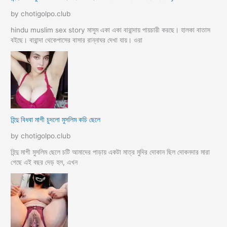
by chotigolpo.club
hindu muslim sex story মাসুম একা একা বারান্দায় পায়চারী করছে। হালকা বাতাস
বইছে। বারান্দা থেকেপাসের বাসার রান্নাঘর দেখা যায়। ওরা
হিন্দু বিধবা মাগী চুদলো মুসলিম কচি ছেলে
by chotigolpo.club
হিন্দু মাগী মুসলিম ছেলে চটি আমাদের পাড়ায় একটা মাত্র মুদির দোকান ছিল দোকনদার মারা
গেছে এই বছর দেড় হল, এখন