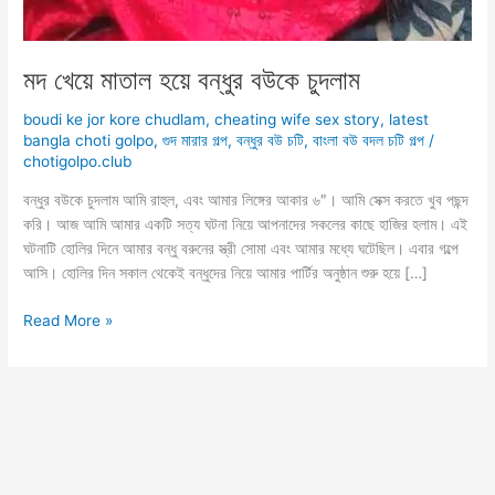
মদ খেয়ে মাতাল হয়ে বন্ধুর বউকে চুদলাম
boudi ke jor kore chudlam
,
cheating wife sex story
,
latest
bangla choti golpo
,
গুদ মারার গল্প
,
বন্ধুর বউ চটি
,
বাংলা বউ বদল চটি গল্প
/
chotigolpo.club
বন্ধুর বউকে চুদলাম আমি রাহুল, এবং আমার লিঙ্গের আকার ৬″। আমি সেক্স করতে খুব পছন্দ
করি। আজ আমি আমার একটি সত্য ঘটনা নিয়ে আপনাদের সকলের কাছে হাজির হলাম। এই
ঘটনাটি হোলির দিনে আমার বন্ধু বরুনের স্ত্রী সোমা এবং আমার মধ্যে ঘটেছিল। এবার গল্পে
আসি। হোলির দিন সকাল থেকেই বন্ধুদের নিয়ে আমার পার্টির অনুষ্ঠান শুরু হয়ে […]
মদ
Read More »
খেয়ে
মাতাল
হয়ে
বন্ধুর
বউকে
চুদলাম