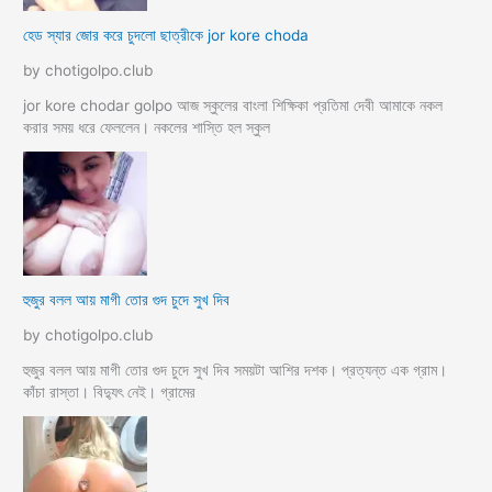
হেড স্যার জোর করে চুদলো ছাত্রীকে jor kore choda
by chotigolpo.club
jor kore chodar golpo আজ স্কুলের বাংলা শিক্ষিকা প্রতিমা দেবী আমাকে নকল
করার সময় ধরে ফেললেন। নকলের শাস্তি হল স্কুল
হুজুর বলল আয় মাগী তোর গুদ চুদে সুখ দিব
by chotigolpo.club
হুজুর বলল আয় মাগী তোর গুদ চুদে সুখ দিব সময়টা আশির দশক। প্রত্যন্ত এক গ্রাম।
কাঁচা রাস্তা। বিদ্যুৎ নেই। গ্রামের