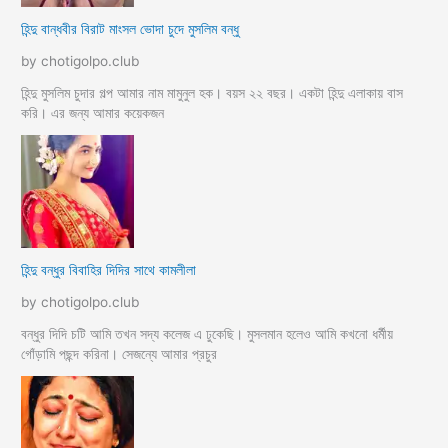
হিন্দু বান্ধবীর বিরাট মাংসল ভোদা চুদে মুসলিম বন্ধু
by chotigolpo.club
হিন্দু মুসলিম চুদার গল্প আমার নাম মামুনুল হক। বয়স ২২ বছর। একটা হিন্দু এলাকায় বাস
করি। এর জন্য আমার কয়েকজন
হিন্দু বন্ধুর বিবাহির দিদির সাথে কামলীলা
by chotigolpo.club
বন্ধুর দিদি চটি আমি তখন সদ্য কলেজ এ ঢুকেছি। মুসলমান হলেও আমি কখনো ধর্মীয়
গোঁড়ামি পছন্দ করিনা। সেজন্যে আমার প্রচুর