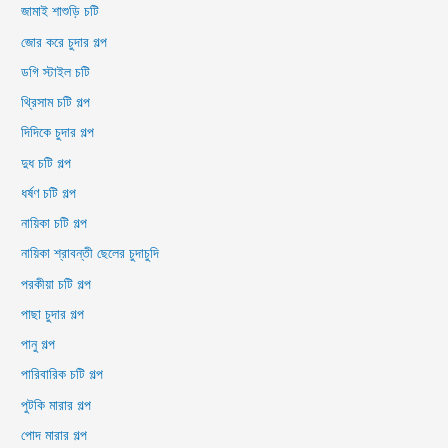
জামাই শাশুড়ি চটি
জোর করে চুদার গল্প
ডগি স্টাইল চটি
থ্রিসাম চটি গল্প
দিদিকে চুদার গল্প
দুধ চটি গল্প
ধর্ষণ চটি গল্প
নায়িকা চটি গল্প
নায়িকা শ্রাবন্তী ছেলের চুদাচুদি
পরকীয়া চটি গল্প
পাছা চুদার গল্প
পানু গল্প
পারিবারিক চটি গল্প
পুটকি মারার গল্প
পোদ মারার গল্প