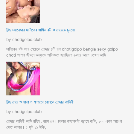
হিন্দু ম্যানেজার মালিকের ধার্মিক বউ ও মেয়েকে চুদলো
by chotigolpo.club
মালিকের বউ আর মেয়েকে চোদার চটি গল্প chotigolpo bangla sexy golpo
choti আমার জীবনে অন্যতম অভিজ্ঞতা হয়েছিলো ৬বছর আগে।তখন আমি
হিন্দু মেয়ে ও খালা ও মামাতো বোনকে চোদার কাহিনী
by chotigolpo.club
চোদার কাহিনী আমি রহিম , বয়স ৫৭। ঢাকার কাছাকাছি গ্রামে থাকি, ১০০ একর আখের
ক্ষেত আমার। ৫ ফুট ১১ ইঞ্চি,