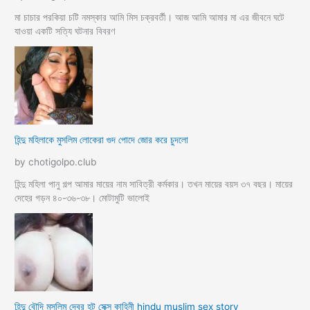
মা চাচার পরকিয়া চটি নমস্কার আমি মিস চক্রবর্তী। আজ আমি আমার মা এর জীবনে ঘটে
যাওয়া একটি সত্যি ঘটনার বিবরণ
হিন্দু মহিলাকে মুসলিম লোকেরা গুদ পোদে জোর করে চুদলো
by chotigolpo.club
হিন্দু মহিলা পানু গল্প আমার মায়ের নাম সাবিত্রী কর্মকার। তখন মায়ের বয়স ৩৭ বছর। মায়ের
দেহের গড়ন ৪০-৩৬-৩৮। মোটামুটি ভালোই
হিন্দু বৌদি মুসলিম দেবর হট সেক্স কাহিনী hindu muslim sex story