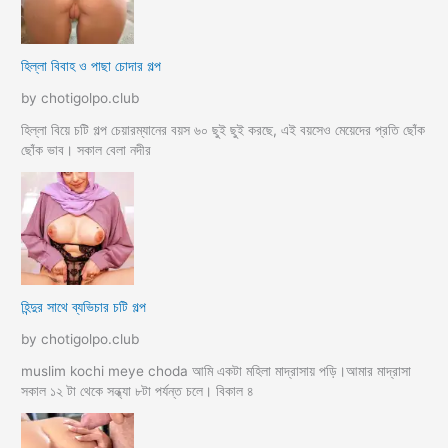
হিল্লা বিবাহ ও পাছা চোদার গল্প
by chotigolpo.club
হিল্লা বিয়ে চটি গল্প চেয়ারম্যানের বয়স ৬০ ছুই ছুই করছে, এই বয়সেও মেয়েদের প্রতি ছোঁক
ছোঁক ভাব। সকাল বেলা নদীর
হিন্দুর সাথে ব্যভিচার চটি গল্প
by chotigolpo.club
muslim kochi meye choda আমি একটা মহিলা মাদ্রাসায় পড়ি।আমার মাদ্রাসা
সকাল ১২ টা থেকে সন্ধ্যা ৮টা পর্যন্ত চলে। বিকাল ৪