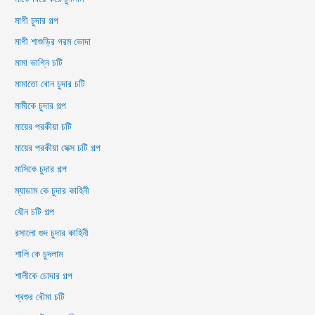
মাগী চুদার গল্প
মাগী শাশুড়ির গরম ভোদা
মামা ভাগ্নি চটি
মামাতো বোন চুদার চটি
মামীকে চুদার গল্প
মায়ের পরকীয়া চটি
মায়ের পরকীয়া সেক্স চটি গল্প
মাসিকে চুদার গল্প
ম্যাডাম কে চুদার কাহিনী
যৌন চটি গল্প
রসালো গুদ চুদার কাহিনী
শালি কে চুদলাম
শালীকে চোদার গল্প
শ্বশুর বৌমা চটি