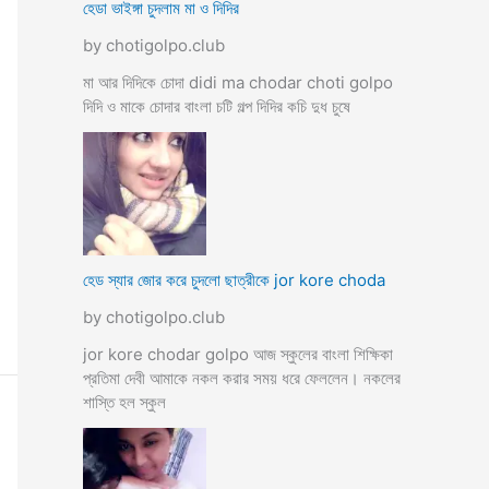
হেডা ভাইঙ্গা চুদলাম মা ও দিদির
by chotigolpo.club
মা আর দিদিকে চোদা didi ma chodar choti golpo
দিদি ও মাকে চোদার বাংলা চটি গল্প দিদির কচি দুধ চুষে
হেড স্যার জোর করে চুদলো ছাত্রীকে jor kore choda
by chotigolpo.club
jor kore chodar golpo আজ স্কুলের বাংলা শিক্ষিকা
প্রতিমা দেবী আমাকে নকল করার সময় ধরে ফেললেন। নকলের
শাস্তি হল স্কুল