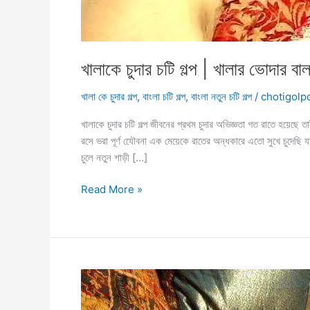
খালাকে চুদার চটি গল্প | খালার ভোদার বা
খালা কে চুদার গল্প
,
বাংলা চটি গল্প
,
বাংলা নতুন চটি গল্প
/
chotigolp
খালাকে চুদার চটি গল্প জীবনের প্রথম চুদার অভিজ্ঞতা গত রাতে হয়েছে
রসে ভরা পূর্ণ যেৌবনা এক মেয়েকে রাতের অন্ধকারে এতো সুখে চুদেছি 
চুলে নতুন শাড়ী […]
খালাকে
Read More »
চুদার
চটি
গল্প
|
খালার
ভোদার
বাল