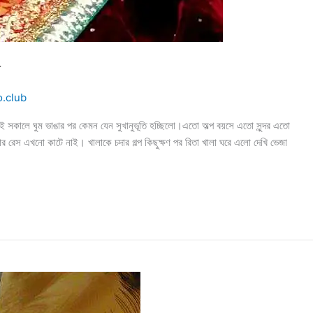
ল
o.club
 তাই সকালে ঘুম ভাঙার পর কেমন যেন সুখানুভূতি হচ্ছিলো।এতো অল্প বয়সে এতো সুন্দর এতো
যার রেস এখনো কাটে নাই। খালাকে চদার গল্প কিছুক্ষণ পর রিতা খালা ঘরে এলো দেখি ভেজা