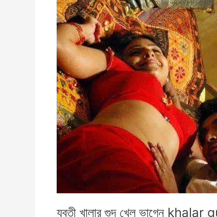
যুবতী খালার গুদ খেল ভাগ্নে khala