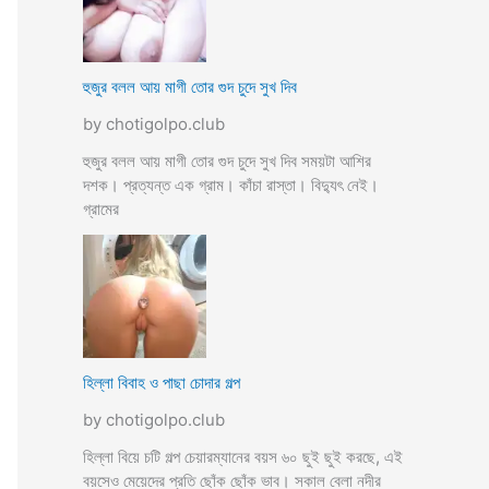
হুজুর বলল আয় মাগী তোর গুদ চুদে সুখ দিব
by chotigolpo.club
হুজুর বলল আয় মাগী তোর গুদ চুদে সুখ দিব সময়টা আশির
দশক। প্রত্যন্ত এক গ্রাম। কাঁচা রাস্তা। বিদ্যুৎ নেই।
গ্রামের
হিল্লা বিবাহ ও পাছা চোদার গল্প
by chotigolpo.club
হিল্লা বিয়ে চটি গল্প চেয়ারম্যানের বয়স ৬০ ছুই ছুই করছে, এই
বয়সেও মেয়েদের প্রতি ছোঁক ছোঁক ভাব। সকাল বেলা নদীর