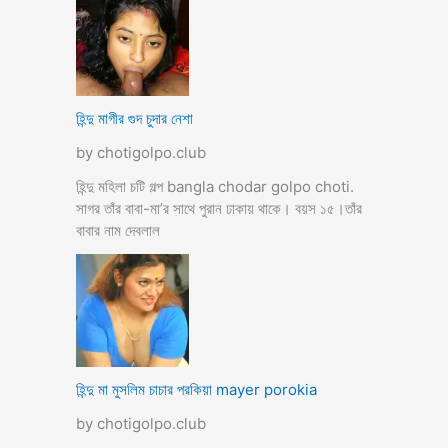
হিন্দু মাগীর গুদ চুদার নেশা
by chotigolpo.club
হিন্দু মহিলা চটি গল্প bangla chodar golpo choti.
সাগর তাঁর বাবা-মা’র সাথে পুরান ঢাকায় থাকে। বয়স ১৫।তাঁর
বাবার নাম দেবলাল
হিন্দু মা মুসলিম চাচার পরকিয়া mayer porokia
by chotigolpo.club