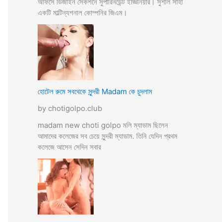
অফিসে ডিজাইন সেকশনে সুপারিনডেন্ট ইজ্ঞিনিয়ার। সুশীল সাহা
একটি মাল্টিন্যশনাল কোম্পনির জিএম।
হোটেল রুমে সবথেকে সুন্দরী Madam কে চুদলাম
by chotigolpo.club
madam new choti golpo মলি ম্যাডাম ছিলেন
আমাদের কলেজের সব চেয়ে সুন্দরী ম্যাডাম. তিনি যেদিন প্রথম
কলেজে আসেন সেদিন সবার