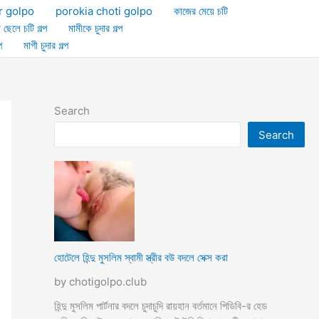
r golpo
porokia choti golpo
কাজের মেয়ে চটি
া ছেলে চটি গল্প
মামীকে চুদার গল্প
প
মাগী চুদার গল্প
Search
Search
হোটেলে হিন্দু মুসলিম স্বামী স্ত্রীর বউ বদলে সেক্স করা
by chotigolpo.club
হিন্দু মুসলিম পার্টনার বদলে চুদাচুদি রায়হান বর্তমানে পিডিবি-র হেড