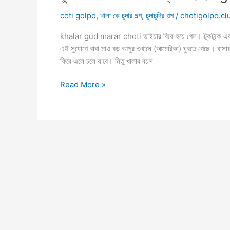
coti golpo
,
খালা কে চুদার গল্প
,
চুদাচুদির গল্প
/
chotigolpo.cl
khalar gud marar choti ভাইয়ার বিয়ে হয়ে গেল। টুকটুকে একটা
এই সুযোগে বাবা মাও বড় আপুর ওখানে (আমেরিকা) ঘুরতে গেছে। বাসায়
ফিরে এলে চলে যাবে। মিতু খালার বয়স
যুবতী
Read More »
খালার
গুদ
খেল
ভাগ্নে
khalar
gud
marar
choti