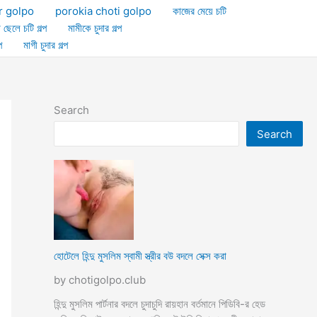
r golpo
porokia choti golpo
কাজের মেয়ে চটি
া ছেলে চটি গল্প
মামীকে চুদার গল্প
প
মাগী চুদার গল্প
Search
Search
হোটেলে হিন্দু মুসলিম স্বামী স্ত্রীর বউ বদলে সেক্স করা
by chotigolpo.club
হিন্দু মুসলিম পার্টনার বদলে চুদাচুদি রায়হান বর্তমানে পিডিবি-র হেড