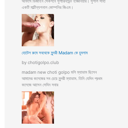
অফিসে ডিজাইন সেকশনে সুপারিনডেন্ট ইজ্ঞিনিয়ার। সুশীল সাহা
একটি মাল্টিন্যশনাল কোম্পনির জিএম।
হোটেল রুমে সবথেকে সুন্দরী Madam কে চুদলাম
by chotigolpo.club
madam new choti golpo মলি ম্যাডাম ছিলেন
আমাদের কলেজের সব চেয়ে সুন্দরী ম্যাডাম. তিনি যেদিন প্রথম
কলেজে আসেন সেদিন সবার