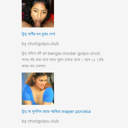
হিন্দু মাগীর গুদ চুদার নেশা
by chotigolpo.club
হিন্দু মহিলা চটি গল্প bangla chodar golpo choti.
সাগর তাঁর বাবা-মা’র সাথে পুরান ঢাকায় থাকে। বয়স ১৫।তাঁর
বাবার নাম দেবলাল
হিন্দু মা মুসলিম চাচার পরকিয়া mayer porokia
by chotigolpo.club