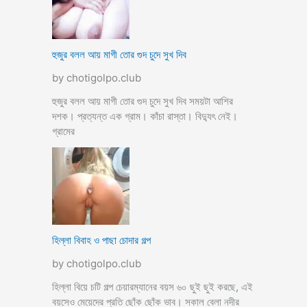
হুজুর বলল আয় মাগী তোর গুদ চুদে সুখ দিব
by chotigolpo.club
হুজুর বলল আয় মাগী তোর গুদ চুদে সুখ দিব সময়টা আশির
দশক। প্রত্যন্ত এক গ্রাম। কাঁচা রাস্তা। বিদ্যুৎ নেই।
গ্রামের
হিল্লা বিবাহ ও পাছা চোদার গল্প
by chotigolpo.club
হিল্লা বিয়ে চটি গল্প চেয়ারম্যানের বয়স ৬০ ছুই ছুই করছে, এই
বয়সেও মেয়েদের প্রতি ছোঁক ছোঁক ভাব। সকাল বেলা নদীর