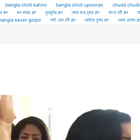
bangla choti kahini
bangla choti uponnas
chuda chudi
র গল্প
গুদ মারার গল্প
চুদাচুদির গল্প
জোর করে চুদার গল্প
বাংলা চটি গল্প
ম
ল্প bangla sexer golpo
ভাই বোন চটি গল্প
ভাবিকে চুদার গল্প
ভোদা চোদার গল্