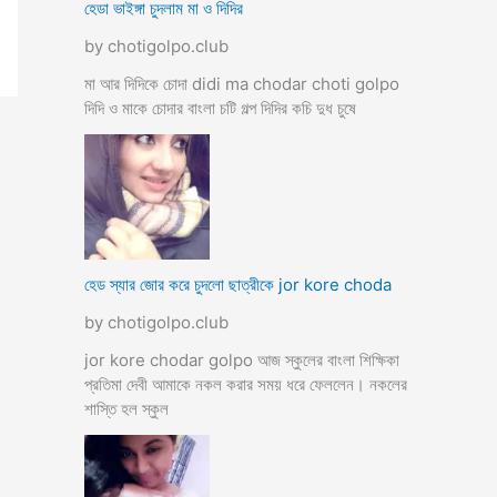
হেডা ভাইঙ্গা চুদলাম মা ও দিদির
by chotigolpo.club
মা আর দিদিকে চোদা didi ma chodar choti golpo
দিদি ও মাকে চোদার বাংলা চটি গল্প দিদির কচি দুধ চুষে
হেড স্যার জোর করে চুদলো ছাত্রীকে jor kore choda
by chotigolpo.club
jor kore chodar golpo আজ স্কুলের বাংলা শিক্ষিকা
প্রতিমা দেবী আমাকে নকল করার সময় ধরে ফেললেন। নকলের
শাস্তি হল স্কুল