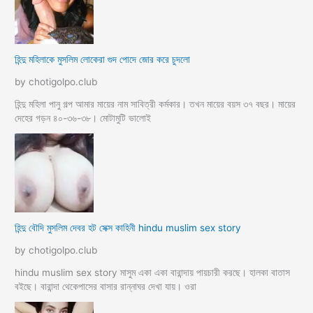
হিন্দু মহিলাকে মুসলিম লোকেরা গুদ পোদে জোর করে চুদলো
by chotigolpo.club
হিন্দু মহিলা পানু গল্প আমার মায়ের নাম সাবিত্রী কর্মকার। তখন মায়ের বয়স ৩৭ বছর। মায়ের
দেহের গড়ন ৪০-৩৬-৩৮। মোটামুটি ভালোই
হিন্দু বৌদি মুসলিম দেবর হট সেক্স কাহিনী hindu muslim sex story
by chotigolpo.club
hindu muslim sex story মাসুম একা একা বারান্দায় পায়চারী করছে। হালকা বাতাস
বইছে। বারান্দা থেকেপাসের বাসার রান্নাঘর দেখা যায়। ওরা