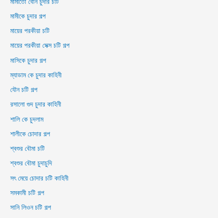
মামাতো বোন চুদার চটি
মামীকে চুদার গল্প
মায়ের পরকীয়া চটি
মায়ের পরকীয়া সেক্স চটি গল্প
মাসিকে চুদার গল্প
ম্যাডাম কে চুদার কাহিনী
যৌন চটি গল্প
রসালো গুদ চুদার কাহিনী
শালি কে চুদলাম
শালীকে চোদার গল্প
শ্বশুর বৌমা চটি
শ্বশুর বৌমা চুদাচুদি
সৎ মেয়ে চোদার চটি কাহিনী
সমকামী চটি গল্প
সানি লিওন চটি গল্প