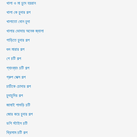
খালা ও মা চুদে হয়রান
খালা কে চুদার গল্প
খালাতো বোন চুদা
খালার ভোদায় অনেক জ্বালা
গাড়িতে চুদার গল্প
গুদ মারার গল্প
গে চটি গল্প
গ্যাংব্যাং চটি গল্প
গ্রুপ সেক্স গল্প
চাচীকে চোদার গল্প
চুদাচুদির গল্প
জামাই শাশুড়ি চটি
জোর করে চুদার গল্প
ডগি স্টাইল চটি
থ্রিসাম চটি গল্প