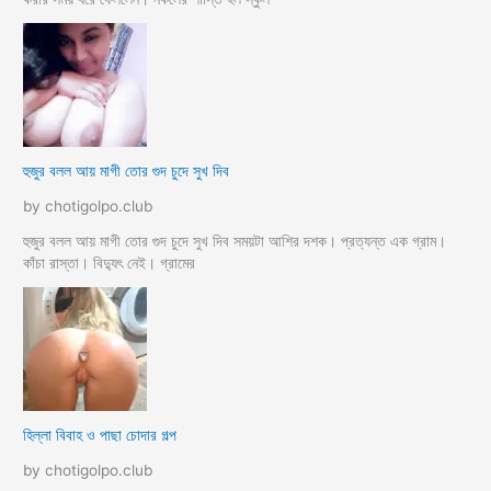
হুজুর বলল আয় মাগী তোর গুদ চুদে সুখ দিব
by chotigolpo.club
হুজুর বলল আয় মাগী তোর গুদ চুদে সুখ দিব সময়টা আশির দশক। প্রত্যন্ত এক গ্রাম।
কাঁচা রাস্তা। বিদ্যুৎ নেই। গ্রামের
হিল্লা বিবাহ ও পাছা চোদার গল্প
by chotigolpo.club