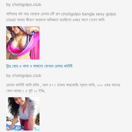
by chotigolpo.club
মালিকের বউ আর মেয়েকে চোদার চটি গল্প chotigolpo bangla sexy golpo
choti আমার জীবনে অন্যতম অভিজ্ঞতা হয়েছিলো ৬বছর আগে।তখন আমি
হিন্দু মেয়ে ও খালা ও মামাতো বোনকে চোদার কাহিনী
by chotigolpo.club
চোদার কাহিনী আমি রহিম , বয়স ৫৭। ঢাকার কাছাকাছি গ্রামে থাকি, ১০০ একর আখের
ক্ষেত আমার। ৫ ফুট ১১ ইঞ্চি,