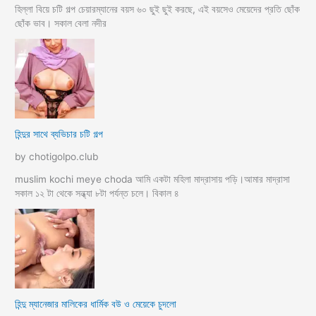
হিল্লা বিয়ে চটি গল্প চেয়ারম্যানের বয়স ৬০ ছুই ছুই করছে, এই বয়সেও মেয়েদের প্রতি ছোঁক
ছোঁক ভাব। সকাল বেলা নদীর
হিন্দুর সাথে ব্যভিচার চটি গল্প
by chotigolpo.club
muslim kochi meye choda আমি একটা মহিলা মাদ্রাসায় পড়ি।আমার মাদ্রাসা
সকাল ১২ টা থেকে সন্ধ্যা ৮টা পর্যন্ত চলে। বিকাল ৪
হিন্দু ম্যানেজার মালিকের ধার্মিক বউ ও মেয়েকে চুদলো