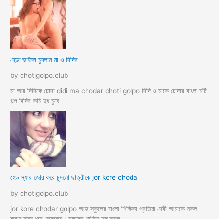
হেডা ভাইঙ্গা চুদলাম মা ও দিদির
by chotigolpo.club
মা আর দিদিকে চোদা didi ma chodar choti golpo দিদি ও মাকে চোদার বাংলা চটি
গল্প দিদির কচি দুধ চুষে
হেড স্যার জোর করে চুদলো ছাত্রীকে jor kore choda
by chotigolpo.club
jor kore chodar golpo আজ স্কুলের বাংলা শিক্ষিকা প্রতিমা দেবী আমাকে নকল
করার সময় ধরে ফেললেন। নকলের শাস্তি হল স্কুল