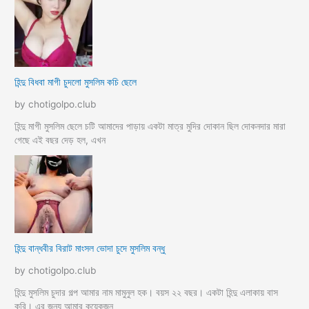
হিন্দু বিধবা মাগী চুদলো মুসলিম কচি ছেলে
by chotigolpo.club
হিন্দু মাগী মুসলিম ছেলে চটি আমাদের পাড়ায় একটা মাত্র মুদির দোকান ছিল দোকনদার মারা
গেছে এই বছর দেড় হল, এখন
হিন্দু বান্ধবীর বিরাট মাংসল ভোদা চুদে মুসলিম বন্ধু
by chotigolpo.club
হিন্দু মুসলিম চুদার গল্প আমার নাম মামুনুল হক। বয়স ২২ বছর। একটা হিন্দু এলাকায় বাস
করি। এর জন্য আমার কয়েকজন