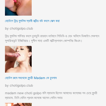
হোটেলে হিন্দু মুসলিম স্বামী স্ত্রীর বউ বদলে সেক্স করা
by chotigolpo.club
হিন্দু মুসলিম পার্টনার বদলে চুদাচুদি রায়হান বর্তমানে পিডিবি-র হেড অফিসে ডিজাইন সেকশনে
সুপারিনডেন্ট ইজ্ঞিনিয়ার। সুশীল সাহা একটি মাল্টিন্যশনাল কোম্পনির জিএম।
হোটেল রুমে সবথেকে সুন্দরী Madam কে চুদলাম
by chotigolpo.club
madam new choti golpo মলি ম্যাডাম ছিলেন আমাদের কলেজের সব চেয়ে সুন্দরী
ম্যাডাম. তিনি যেদিন প্রথম কলেজে আসেন সেদিন সবার