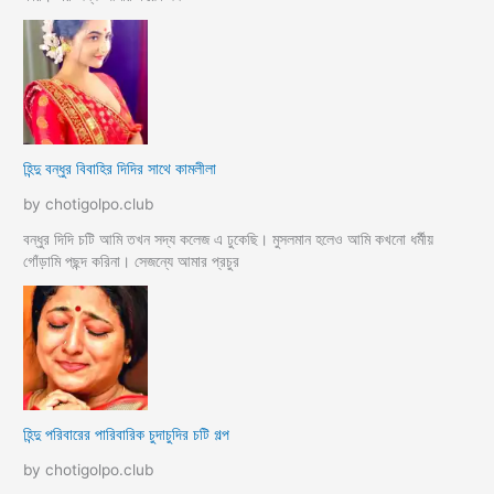
হিন্দু বন্ধুর বিবাহির দিদির সাথে কামলীলা
by chotigolpo.club
বন্ধুর দিদি চটি আমি তখন সদ্য কলেজ এ ঢুকেছি। মুসলমান হলেও আমি কখনো ধর্মীয়
গোঁড়ামি পছন্দ করিনা। সেজন্যে আমার প্রচুর
হিন্দু পরিবারের পারিবারিক চুদাচুদির চটি গল্প
by chotigolpo.club