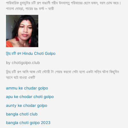
পারিবারিক চুদাচুদির চটি গল্প বাঙালী গরীব উদবাস্তু পরিবারের ছেলে ভজন, বয়স চোদ্দ বছর।
পাতলা দোহরা, গায়ের রঙ ফর্সা – ভারী
হিন্দু চটি গল্প Hindu Choti Golpo
by chotigolpo.club
হিন্দু চটি গল্প আমি আজ যেই স্টোরী টা শেয়ার করবো সেটা হলো একটা সত্যি ঘটনা কিছুদিন
আগে ঘটে যাওয়া একটি
ammu ke chudar golpo
apu ke chodar choti golpo
aunty ke chodar golpo
bangla choti club
bangla choti golpo 2023