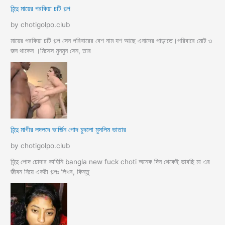
হিন্দু মায়ের পরকিয়া চটি গল্প
by chotigolpo.club
মায়ের পরকিয়া চটি গল্প সেন পরিবারের বেশ নাম যশ আছে এনাদের পাড়াতে।পরিবারে মোট ৩
জন থাকেন ।মিসেস মুনমুন সেন, তার
হিন্দু মাগীর লদলদে ভার্জিন পোদ চুদলো মুসলিম ভাতার
by chotigolpo.club
হিন্দু পোদ চোদার কাহিনি bangla new fuck choti অনেক দিন থেকেই ভাবছি মা এর
জীবন নিয়ে একটা গল্পঃ লিখব, কিন্তু