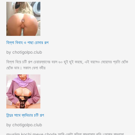
হিল্লা বিবাহ ও পাছা চোদার গল্প
by chotigolpo.club
হিল্লা বিয়ে চটি গল্প চেয়ারম্যানের বয়স ৬০ ছুই ছুই করছে, এই বয়সেও মেয়েদের প্রতি ছোঁক
ছোঁক ভাব। সকাল বেলা নদীর
হিন্দুর সাথে ব্যভিচার চটি গল্প
by chotigolpo.club
muslim kochi meye choda আমি একটা মহিলা মাদ্রাসায় পড়ি।আমার মাদ্রাসা