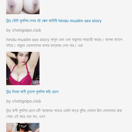
হিন্দু বৌদি মুসলিম দেবর হট সেক্স কাহিনী hindu muslim sex story
by chotigolpo.club
hindu muslim sex story মাসুম একা একা বারান্দায় পায়চারী করছে। হালকা বাতাস
বইছে। বারান্দা থেকেপাসের বাসার রান্নাঘর দেখা যায়। ওরা
হিন্দু বিধবা মাগী চুদলো মুসলিম কচি ছেলে
by chotigolpo.club
হিন্দু মাগী মুসলিম ছেলে চটি আমাদের পাড়ায় একটা মাত্র মুদির দোকান ছিল দোকনদার মারা
গেছে এই বছর দেড় হল, এখন