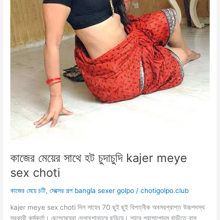
কাজের মেয়ের সাথে হট চুদাচুদি kajer meye
sex choti
কাজের মেয়ে চটি
,
সেক্সের গল্প bangla sexer golpo
/
chotigolpo.club
kajer meye sex choti দিল সাহেব 70 ছুই ছুই বিপত্নীক অবসরপ্রাপ্ত উচ্চপদস্থ
সরকারী কর্মকর্তা। ছেলেমেয়েরা দেশদেশান্তরে ছড়িয়ে। শহরে প্রাসাপোদম বাড়ীতে বাস