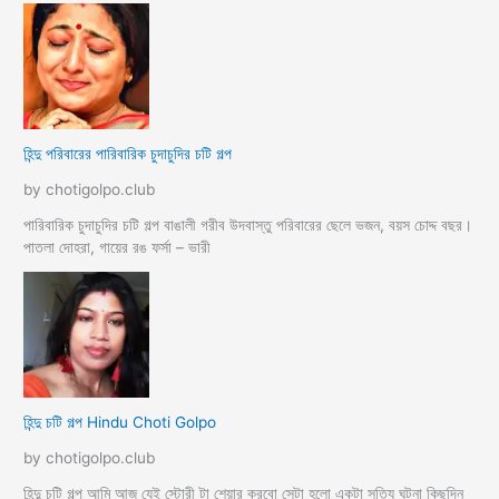
হিন্দু পরিবারের পারিবারিক চুদাচুদির চটি গল্প
by chotigolpo.club
পারিবারিক চুদাচুদির চটি গল্প বাঙালী গরীব উদবাস্তু পরিবারের ছেলে ভজন, বয়স চোদ্দ বছর।
পাতলা দোহরা, গায়ের রঙ ফর্সা – ভারী
হিন্দু চটি গল্প Hindu Choti Golpo
by chotigolpo.club
হিন্দু চটি গল্প আমি আজ যেই স্টোরী টা শেয়ার করবো সেটা হলো একটা সত্যি ঘটনা কিছুদিন