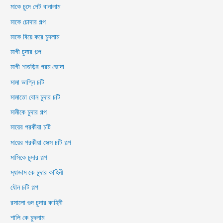
মাকে চুদে পেট বানালাম
মাকে চোদার গল্প
মাকে বিয়ে করে চুদলাম
মাগী চুদার গল্প
মাগী শাশুড়ির গরম ভোদা
মামা ভাগ্নি চটি
মামাতো বোন চুদার চটি
মামীকে চুদার গল্প
মায়ের পরকীয়া চটি
মায়ের পরকীয়া সেক্স চটি গল্প
মাসিকে চুদার গল্প
ম্যাডাম কে চুদার কাহিনী
যৌন চটি গল্প
রসালো গুদ চুদার কাহিনী
শালি কে চুদলাম