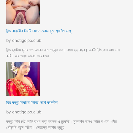
হিন্দু বান্ধবীর বিরাট মাংসল ভোদা চুদে মুসলিম বন্ধু
by chotigolpo.club
হিন্দু মুসলিম চুদার গল্প আমার নাম মামুনুল হক। বয়স ২২ বছর। একটা হিন্দু এলাকায় বাস
করি। এর জন্য আমার কয়েকজন
হিন্দু বন্ধুর বিবাহির দিদির সাথে কামলীলা
by chotigolpo.club
বন্ধুর দিদি চটি আমি তখন সদ্য কলেজ এ ঢুকেছি। মুসলমান হলেও আমি কখনো ধর্মীয়
গোঁড়ামি পছন্দ করিনা। সেজন্যে আমার প্রচুর