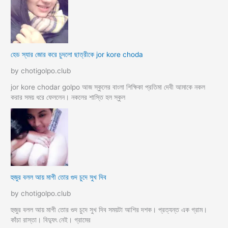
হেড স্যার জোর করে চুদলো ছাত্রীকে jor kore choda
by chotigolpo.club
jor kore chodar golpo আজ স্কুলের বাংলা শিক্ষিকা প্রতিমা দেবী আমাকে নকল
করার সময় ধরে ফেললেন। নকলের শাস্তি হল স্কুল
হুজুর বলল আয় মাগী তোর গুদ চুদে সুখ দিব
by chotigolpo.club
হুজুর বলল আয় মাগী তোর গুদ চুদে সুখ দিব সময়টা আশির দশক। প্রত্যন্ত এক গ্রাম।
কাঁচা রাস্তা। বিদ্যুৎ নেই। গ্রামের