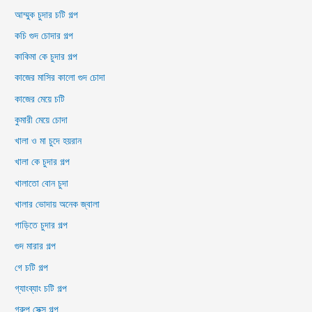
আম্মুক চুদার চটি গল্প
কচি গুদ চোদার গল্প
কাকিমা কে চুদার গল্প
কাজের মাসির কালো গুদ চোদা
কাজের মেয়ে চটি
কুমারী মেয়ে চোদা
খালা ও মা চুদে হয়রান
খালা কে চুদার গল্প
খালাতো বোন চুদা
খালার ভোদায় অনেক জ্বালা
গাড়িতে চুদার গল্প
গুদ মারার গল্প
গে চটি গল্প
গ্যাংব্যাং চটি গল্প
গ্রুপ সেক্স গল্প