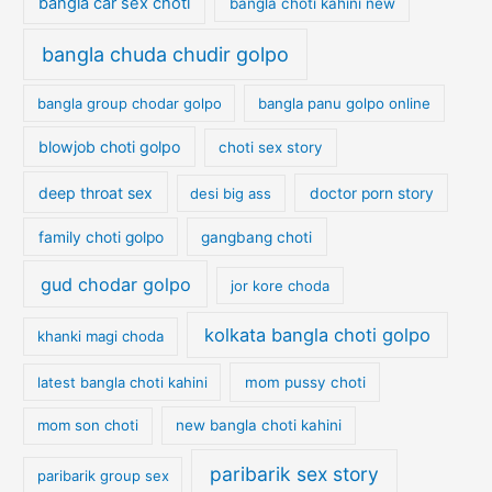
bangla car sex choti
bangla choti kahini new
bangla chuda chudir golpo
bangla group chodar golpo
bangla panu golpo online
blowjob choti golpo
choti sex story
deep throat sex
desi big ass
doctor porn story
family choti golpo
gangbang choti
gud chodar golpo
jor kore choda
kolkata bangla choti golpo
khanki magi choda
latest bangla choti kahini
mom pussy choti
mom son choti
new bangla choti kahini
paribarik sex story
paribarik group sex