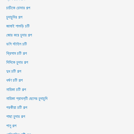
চাচীকে চোদার গল্প
চুদাচুদির গল্প
জামাই শাশুড়ি চটি
জোর করে চুদার গল্প
ডগি স্টাইল চটি
থ্রিসাম চটি গল্প
দিদিকে চুদার গল্প
দুধ চটি গল্প
ধর্ষণ চটি গল্প
নায়িকা চটি গল্প
নায়িকা শ্রাবন্তী ছেলের চুদাচুদি
পরকীয়া চটি গল্প
পাছা চুদার গল্প
পানু গল্প