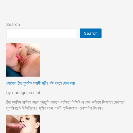
kajer
meye
kochi
gud
Search
Search
হোটেলে হিন্দু মুসলিম স্বামী স্ত্রীর বউ বদলে সেক্স করা
by chotigolpo.club
হিন্দু মুসলিম পার্টনার বদলে চুদাচুদি রায়হান বর্তমানে পিডিবি-র হেড অফিসে ডিজাইন সেকশনে
সুপারিনডেন্ট ইজ্ঞিনিয়ার। সুশীল সাহা একটি মাল্টিন্যশনাল কোম্পনির জিএম।