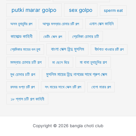
putki marar golpo
sex golpo
sperm eat
অসম চুদাচুদির গল্প
আম্মুর মলদ্বার চোদার চটি গল্প
এনাল সেক্স কাহিনি
কাকোল্ড কাহিনী
ডেটিং সেক্স গল্প
প্রেমিকা চোদার চটি
বাংলা সেক্স হিন্দু মুসলিম
প্রেমিকার মায়ের গুদ চুদা
বীর্যপাত খাওয়ার চটি গল্প
মা বাবা চুদাচুদির গল্প
মলদ্বার চোদার চটি গল্প
মা ছেলে বিয়ে
মুসলিম মায়ের হিন্দু নাগরের সাথে গ্রুপ সেক্স
মুখ চোদার চটি গল্প
রসময় গুপ্ত চটি গল্প
সৎ মায়ের সাথে সেক্স চটি গল্প
হোগা মারার গল্প
১৮ প্লাস চটি গল্প কাহিনী
Copyright © 2026 bangla choti club