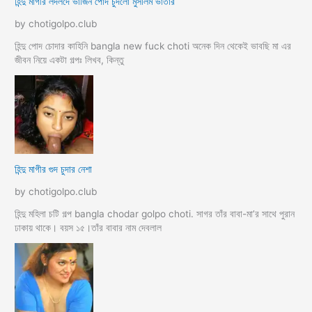
হিন্দু মাগীর লদলদে ভার্জিন পোদ চুদলো মুসলিম ভাতার
by chotigolpo.club
হিন্দু পোদ চোদার কাহিনি bangla new fuck choti অনেক দিন থেকেই ভাবছি মা এর
জীবন নিয়ে একটা গল্পঃ লিখব, কিন্তু
হিন্দু মাগীর গুদ চুদার নেশা
by chotigolpo.club
হিন্দু মহিলা চটি গল্প bangla chodar golpo choti. সাগর তাঁর বাবা-মা’র সাথে পুরান
ঢাকায় থাকে। বয়স ১৫।তাঁর বাবার নাম দেবলাল