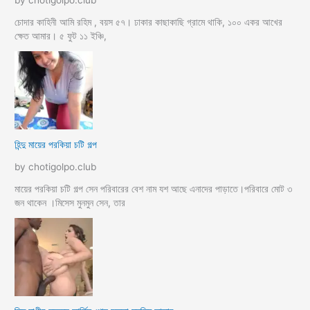
by chotigolpo.club
চোদার কাহিনী আমি রহিম , বয়স ৫৭। ঢাকার কাছাকাছি গ্রামে থাকি, ১০০ একর আখের
ক্ষেত আমার। ৫ ফুট ১১ ইঞ্চি,
হিন্দু মায়ের পরকিয়া চটি গল্প
by chotigolpo.club
মায়ের পরকিয়া চটি গল্প সেন পরিবারের বেশ নাম যশ আছে এনাদের পাড়াতে।পরিবারে মোট ৩
জন থাকেন ।মিসেস মুনমুন সেন, তার