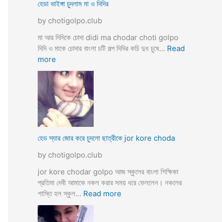
ব
হেডা ভাইঙ্গা চুদলাম মা ও দিদির
ক্স
থে
ক
by chotigolpo.club
কে
রা
সু
মা আর দিদিকে চোদা didi ma chodar choti golpo
ন্দ
দিদি ও মাকে চোদার বাংলা চটি গল্প দিদির কচি দুধ চুষে…
Read
রী
:
more
M
হে
a
ডা
d
ভা
a
ই
m
ঙ্গা
কে
চু
চু
দ
হেড স্যার জোর করে চুদলো ছাত্রীকে jor kore choda
দ
লা
লা
by chotigolpo.club
ম
ম
মা
jor kore chodar golpo আজ স্কুলের বাংলা শিক্ষিকা
ও
প্রতিমা দেবী আমাকে নকল করার সময় ধরে ফেললেন। নকলের
দি
:
শাস্তি হল স্কুল…
Read more
দি
হে
র
ড