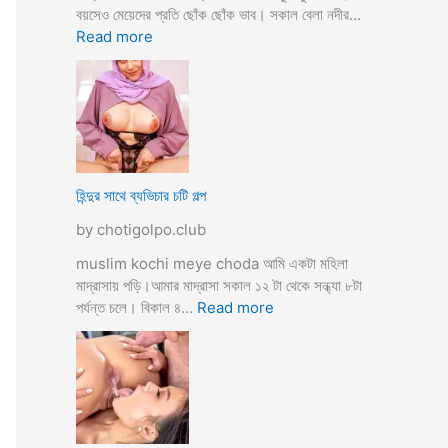
তো
বয়সেও মেয়েদের প্রতি ছোঁক ছোঁক ভাব। সকাল বেলা নদীর…
o
র
:
Read more
d
গু
হি
a
দ
ল্লা
চু
বি
দে
বা
সু
হ
খ
ও
দি
পা
হিন্দুর সাথে ব্যভিচার চটি গল্প
ব
ছা
by chotigolpo.club
চো
দা
muslim kochi meye choda আমি একটা মহিলা
র
মাদ্রাসায় পড়ি।আমার মাদ্রাসা সকাল ১২ টা থেকে সন্ধ্যা ৮টা
গ
:
পর্যন্ত চলে। বিকাল ৪…
Read more
ল্প
হি
ন্দু
র
সা
থে
ব্য