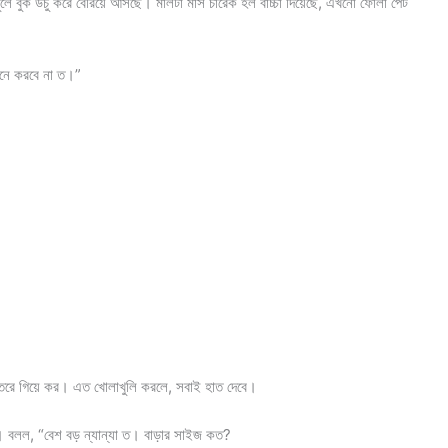
 চুলে বুক উচু করে বেরিয়ে আসছে। মালটা মাস চারেক হল বাচ্চা দিয়েছে, এখনো ফোলা পেট
মনে করবে না ত।”
রবি ভেতরে গিয়ে কর। এত খোলাখুলি করলে, সবাই হাত দেবে।
িলাম। বলল, “বেশ বড় ন্যান্যা ত। বাড়ার সাইজ কত?