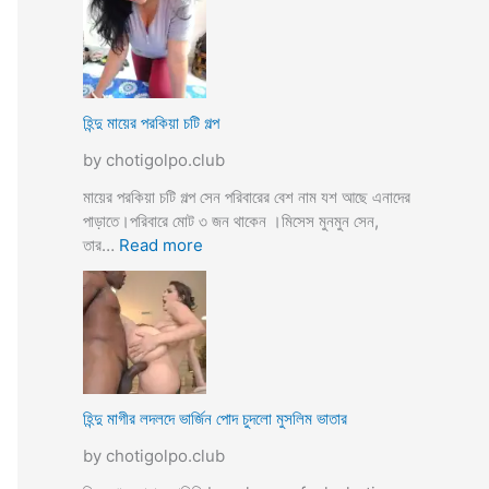
উ
মে
ও
য়ে
মে
ও
য়ে
খা
কে
লা
হিন্দু মায়ের পরকিয়া চটি গল্প
চু
ও
দ
by chotigolpo.club
মা
লো
মা
মায়ের পরকিয়া চটি গল্প সেন পরিবারের বেশ নাম যশ আছে এনাদের
তো
পাড়াতে।পরিবারে মোট ৩ জন থাকেন ।মিসেস মুনমুন সেন,
বো
:
তার…
Read more
ন
হি
কে
ন্দু
চো
মা
দা
য়ে
র
র
কা
প
হি
র
হিন্দু মাগীর লদলদে ভার্জিন পোদ চুদলো মুসলিম ভাতার
নী
কি
by chotigolpo.club
য়া
চ