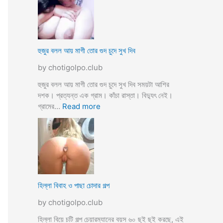
স্যা
র
জো
র
ক
হুজুর বলল আয় মাগী তোর গুদ চুদে সুখ দিব
রে
by chotigolpo.club
চু
দ
হুজুর বলল আয় মাগী তোর গুদ চুদে সুখ দিব সময়টা আশির
লো
দশক। প্রত্যন্ত এক গ্রাম। কাঁচা রাস্তা। বিদ্যুৎ নেই।
ছা
:
গ্রামের…
Read more
ত্রী
হু
কে
জু
j
র
o
ব
r
ল
k
ল
o
আ
হিল্লা বিবাহ ও পাছা চোদার গল্প
r
য়
e
by chotigolpo.club
মা
c
গী
হিল্লা বিয়ে চটি গল্প চেয়ারম্যানের বয়স ৬০ ছুই ছুই করছে, এই
h