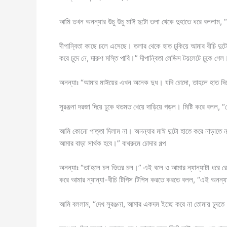
আমি তখন অনন্যার উচু উচু মাঈ দুটো তলা থেকে দুহাতে ধরে বললাম, 
দীপান্বিতা কাছে চলে এসেছে। তলার থেকে হাত ঢুকিয়ে আমার বীচি দ
করে চুদে নে, দারুণ মস্তি পাবি।” দীপান্বিতা লেডিস টয়লেটে ঢুকে গেল
অনন্যাঃ “আমার মাঈয়ের এখন অনেক দুধ। যদি চোদো, তাহলে হাত
সুরঞ্জনা দরজা দিয়ে ঢুকে থতমত খেয়ে দাড়িয়ে পড়ল। মিষ্টি করে বলল, “হো
আমি কোনো পাত্তা দিলাম না। অনন্যার মাঈ দুটো হাতে করে নাড়াতে নাড়
আমার বাড়া সার্থক হবে।” বাথরুমে চোদার গল্প
অনন্যাঃ “তা’হলে চল ভিতর চল।” এই বলে ও আমার ন্যান্যাটা ধরে রেখ
করে আমার ন্যান্যা-বীচি টিপিস টিপিস করতে করতে বলল, “এই অনন্
আমি বললাম, “দেখ সুরঞ্জনা, আমার একদম ইচ্ছে করে না তোমায় চুদত