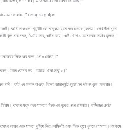
চ্ছ, মাঈ টিপবে, গুদ মারবে। এতে আবার দেখা দেখির কি আছে!”
াকে নিয়ে অনেক কাজ।” nongra golpo
য়লেটে। আমি আধখোলা প্যান্টটা কোনোক্রমে হাতে ধরে ভিতরে ঢুকলাম। দেখি দীপান্বিতা
রজাটা খুলে ধরে বলল, “এটায় আয়, এটায় আয়। এই খোপে ও অনেকবার আমায় চুদেছে।
ুখটা কমোডের দিকে ধরে বলল, “নাও মোতো।”
ার বলল, “আরে তোমার নয়। আমার খোসা ছাড়াও।”
েক দামী। তাই ওর সম্মান রাখতে, নিজের জামাপ্যান্ট জুতো সব ঝটপট খুলে ফেললাম।
গন্ধ নিলাম। তারপর যত্ন করে সামনের দিকে ওর বুকের ওপর রাখলাম। কামিজের চেনটা
। তারপর আবার ওকে সামনে ঘুড়িয়ে নিয়ে কামিজটা ওপর দিকে তুলে খুলতে লাগলাম। বাথরুমে