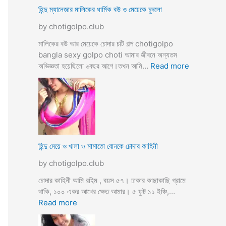
ভি
হিন্দু ম্যানেজার মালিকের ধার্মিক বউ ও মেয়েকে চুদলো
চা
by chotigolpo.club
র
চ
মালিকের বউ আর মেয়েকে চোদার চটি গল্প chotigolpo
টি
bangla sexy golpo choti আমার জীবনে অন্যতম
গ
:
অভিজ্ঞতা হয়েছিলো ৬বছর আগে।তখন আমি…
Read more
ল্প
হি
ন্দু
ম্যা
নে
জা
র
মা
হিন্দু মেয়ে ও খালা ও মামাতো বোনকে চোদার কাহিনী
লি
by chotigolpo.club
কে
র
চোদার কাহিনী আমি রহিম , বয়স ৫৭। ঢাকার কাছাকাছি গ্রামে
ধা
থাকি, ১০০ একর আখের ক্ষেত আমার। ৫ ফুট ১১ ইঞ্চি,…
র্মি
:
Read more
ক
হি
ব
ন্দু