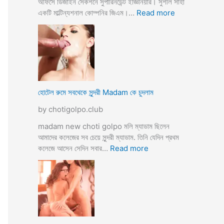
অফিসে ডিজাইন সেকশনে সুপারিনডেন্ট ইজ্ঞিনিয়ার। সুশীল সাহা
:
একটি মাল্টিন্যশনাল কোম্পনির জিএম।…
Read more
হো
টে
লে
হি
ন্দু
মু
স
হোটেল রুমে সবথেকে সুন্দরী Madam কে চুদলাম
লি
by chotigolpo.club
ম
স্বা
madam new choti golpo মলি ম্যাডাম ছিলেন
মী
আমাদের কলেজের সব চেয়ে সুন্দরী ম্যাডাম. তিনি যেদিন প্রথম
স্ত্রী
:
কলেজে আসেন সেদিন সবার…
Read more
র
হো
ব
টে
উ
ল
ব
রু
দ
মে
লে
স
সে