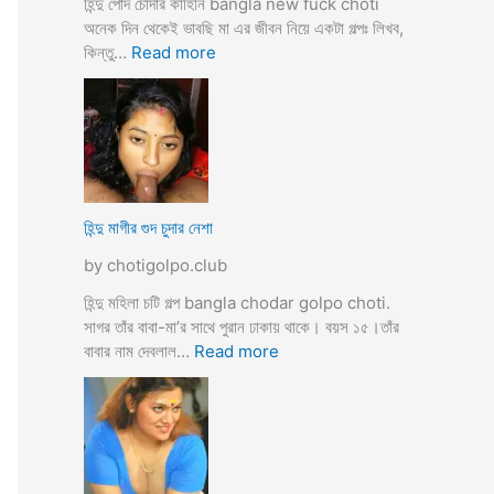
হিন্দু পোদ চোদার কাহিনি bangla new fuck choti
টি
অনেক দিন থেকেই ভাবছি মা এর জীবন নিয়ে একটা গল্পঃ লিখব,
গ
:
কিন্তু…
Read more
ল্প
হি
ন্দু
মা
গী
র
ল
দ
হিন্দু মাগীর গুদ চুদার নেশা
ল
by chotigolpo.club
দে
ভা
হিন্দু মহিলা চটি গল্প bangla chodar golpo choti.
র্জি
সাগর তাঁর বাবা-মা’র সাথে পুরান ঢাকায় থাকে। বয়স ১৫।তাঁর
ন
:
বাবার নাম দেবলাল…
Read more
পো
হি
দ
ন্দু
চু
মা
দ
গী
লো
র
মু