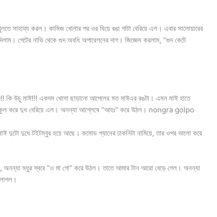
খুলতে সাহায্য করল। কামিজ খোলার পর ওর ঘিয়ে রঙা গাটা বেরিয়ে এল। এবার সালোয়ারের
য়ে দিলাম। পেটের নাভি থেকে গুদ অবধি অপারেশনের দাগ। জিজ্ঞেস করলাম, “গুদ কেটে
য়াও!! কি উচু মাঈ!!! একদম খোসা ছাড়ানো আপেলের মত মাঈএর রঙটা। এমন মাঈ হাতে
। কুল কুল করে দুধ বেরিয়ে এল। অনন্যা আশ্লেষে “আহঃ” করে উঠল। nongra golpo
মাঈ দুটো দুধে টইটম্বুর হয়ে আছে। কমোড প্যানের ঢাকনিটা নামিয়ে, তার ওপর ভালো করে
হল, অনন্যা মধুর স্বরে “ও মা গো” করে উঠল। তাতে আমার টান আরো বেড়ে গেল। অনন্যা
 লাগল।