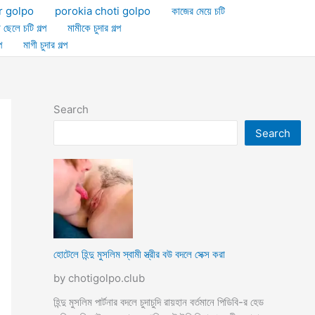
r golpo
porokia choti golpo
কাজের মেয়ে চটি
া ছেলে চটি গল্প
মামীকে চুদার গল্প
প
মাগী চুদার গল্প
Search
Search
হোটেলে হিন্দু মুসলিম স্বামী স্ত্রীর বউ বদলে সেক্স করা
by chotigolpo.club
হিন্দু মুসলিম পার্টনার বদলে চুদাচুদি রায়হান বর্তমানে পিডিবি-র হেড