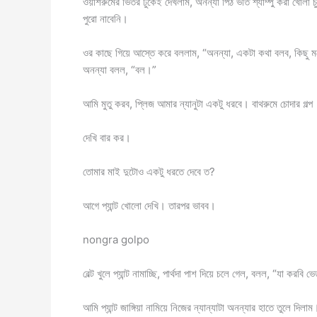
ওয়াশরুমের ভিতর ঢুকেই দেখলাম, অনন্যা পিঠ ভর্তি শ্যাম্পু করা খোলা
পুরো নাবেনি।
ওর কাছে গিয়ে আস্তে করে বললাম, “অনন্যা, একটা কথা বলব, কিছু 
অনন্যা বলল, “বল।”
আমি মুতু করব, প্লিজ আমার ন্যানুটা একটু ধরবে। বাথরুমে চোদার গল্প
দেখি বার কর।
তোমার মাই দুটোও একটু ধরতে দেবে ত?
আগে প্যান্ট খোলো দেখি। তারপর ভাবব।
nongra golpo
বেল্ট খুলে প্যান্ট নামাচ্ছি, পার্থদা পাশ দিয়ে চলে গেল, বলল, “যা ক
আমি প্যান্ট জাঙ্গিয়া নামিয়ে নিজের ন্যান্যাটা অনন্যার হাতে তুলে দ