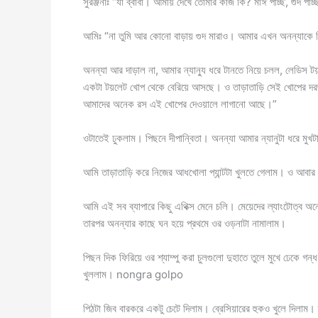
সুরঞ্জনাঃ “যা ব্বাবা। আমায় দেখে তোমার কাজ কি? মাঈ পাচ্ছ, গুদ পা
আমিঃ “না তুমি আর কোনো বাড়ায় গুদ মারাও। আমার এখন অনন্য
অনন্যা আর দাড়াল না, আমার ন্যান্যু ধরে টানতে নিয়ে চলল, লেডিস ট
একটা টয়লেট খোপ থেকে বেরিয়ে আসছে। ও তাড়াতাড়ি সেই খোপের দ
আমাদের অনেক রস এই খোপের দেওয়ালে লাগানো আছে।”
ওটাতেই ঢুকলাম। পিছনে দীপান্বিতা। অনন্যা আমার ন্যানুটা ধরে ম
আমি তাড়াতাড়ি করে নিজের আধখোলা প্যান্টটা খুলতে গেলাম। ও আব
আমি এই সব ব্যাপারে কিছু এথিক্স মেনে চলি। মেয়েদের ল্যাংটোত্ব অন
তারপর অনন্যার কাছে ঘন হয়ে প্রথমে ওর ওড়নাটা নামালাম।
পিছন দিক ফিরিয়ে ওর শ্যাম্পু করা চুলগুলো দুহাতে তুলে মুখে ঢেকে 
খুললাম। nongra golpo
পিঠটা জিব বারকরে একটু চেটে দিলাম। ব্রেসিয়ারের হুকও খুলে দিলাম