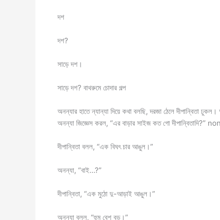
দশ
দশ?
সাড়ে দশ।
সাড়ে দশ? বাথরুমে চোদার গল্প
অনন্যার হাতে ন্যান্যা দিয়ে কথা বলছি, দরজা ঠেলে দীপান্বিতা ঢুক
অনন্যা জিজ্ঞেস করল, “এর বাড়ার সাইজ কত গো দীপান্বিতাদি?” 
দীপান্বিতা বলল, “এক বিঘৎ চার আঙুল।”
অনন্যা, “বাই…?”
দীপান্বিতা, “এক মুঠো দু-আড়াই আঙুল।”
অনন্যা বলল, “হুম বেশ বড়।”