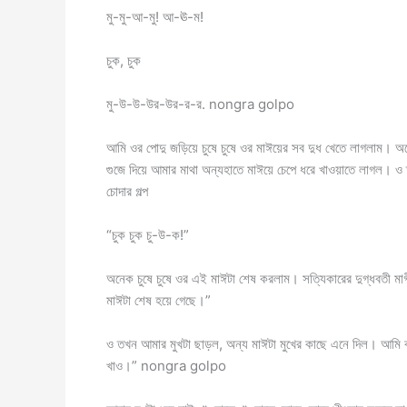
মু-মু-আ-মু! আ-ঊ-ম!
চুক, চুক
মু-উ-উ-উর-উর-র-র. nongra golpo
আমি ওর পোদু জড়িয়ে চুষে চুষে ওর মাঈয়ের সব দুধ খেতে লাগলাম। অ
গুজে দিয়ে আমার মাথা অন্যহাতে মাঈয়ে চেপে ধরে খাওয়াতে লাগল। ও 
চোদার গল্প
“চুক চুক চু-উ-ক!”
অনেক চুষে চুষে ওর এই মাঈটা শেষ করলাম। সত্যিকারের দুগ্ধবতী মা
মাঈটা শেষ হয়ে গেছে।”
ও তখন আমার মুখটা ছাড়ল, অন্য মাঈটা মুখের কাছে এনে দিল। আমি 
খাও।” nongra golpo