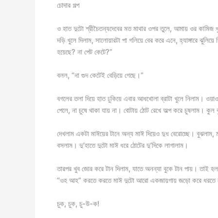
চোদার গল্প
ও হাত দুটো শ্রীচৈতন্যদেবের মত মাথার ওপর তুলে, আমায় ওর কামিজ 
দড়ি খুলে দিলাম, সালোয়ারটা পা গলিয়ে বের করে এনে, হ্যাঙ্গারে ঝুলি
হয়েছে? না পেট কেটে?”
বলল, “না গুদ কেটেই বেড়িয়ে গেছে।”
বগলের তলা দিয়ে হাত ঢুকিয়ে এবার আধখোলা ব্রাটা খুলে নিলাম। ও
পেলে, না চুষে থাকা যায় না। বোটায় ঠোট রেখে অল্প করে চুষলাম
দেখলাম একটা মাঈয়ের টানে অন্য মাঈ দিয়েও দুধ বেরোচ্ছে। বুঝলাম, 
বসলাম। দু’হাতে দুটো মাঈ ধরে ঠোটের দু’দিকে লাগালাম।
তারপর খুব জোর করে টান দিলাম, যাতে অনন্যা বুকে টান পায়। তাই 
“ওহ আহ” করতে করতে মাঈ দুটো আরো একজায়গায় জড়ো করে ধরতে
চুক, চুক, চু-উ-ক!