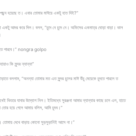
“পছন্দ হয়েছে ত। এবার তোমার মাঈয়ে একটু হাত দিই?”
ুটো একটু আদর করে দিল। বলল, “চুদে নে চুদে নে। অফিসের একমাত্র ঘোড়া বাড়া। ভাল
।
 দিতে পারবে।” nongra golpo
য়াও কি সুন্দর ন্যান্যা”
াতে বললাম, “অনন্যা তোমার মত এত সুন্দর চুলের মাঈ উঁচু মেয়েকে চুদতে পারলে ত
েই ভিতরে যাবার উদ্যোগ নিল। ইতিমধ্যে সুরঞ্জনা আমার ন্যান্যার কাছে চলে এল, হাতে
যা তোর হয়ে গেলে আমায় বলিস, আমি চুদব।”
ে। তোমায় দেখে বাড়ায় কোনো সুড়সুড়ানিই আসে না।”