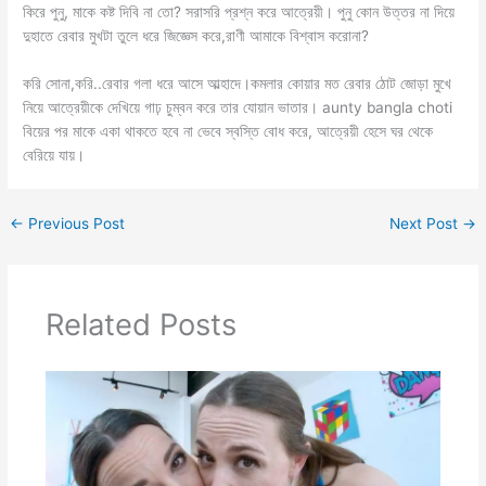
কিরে পুনু, মাকে কষ্ট দিবি না তো? সরাসরি প্রশ্ন করে আত্রেয়ী। পুনু কোন উত্তর না দিয়ে
দুহাতে রেবার মুখটা তুলে ধরে জিজ্ঞেস করে,রাণী আমাকে বিশ্বাস করোনা?
করি সোনা,করি..রেবার গলা ধরে আসে আল্হাদে।কমলার কোয়ার মত রেবার ঠোট জোড়া মুখে
নিয়ে আত্রেয়ীকে দেখিয়ে গাঢ় চুম্বন করে তার যোয়ান ভাতার। aunty bangla choti
বিয়ের পর মাকে একা থাকতে হবে না ভেবে স্বস্তি বোধ করে, আত্রেয়ী হেসে ঘর থেকে
বেরিয়ে যায়।
←
Previous Post
Next Post
→
Related Posts