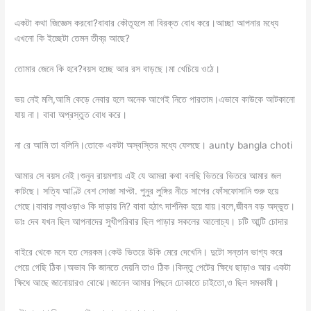
একটা কথা জিজ্ঞেস করবো?বাবার কৌতূহলে মা বিরক্ত বোধ করে।আচ্ছা আপনার মধ্যে
এখনো কি ইচ্ছেটা তেমন তীব্র আছে?
তোমার জেনে কি হবে?বয়স হচ্ছে আর রস বাড়ছে।মা খেচিয়ে ওঠে।
ভয় নেই মলি,আমি কেড়ে নেবার হলে অনেক আগেই নিতে পারতাম।এভাবে কাউকে আটকানো
যায় না। বাবা অপ্রস্তুত বোধ করে।
না রে আমি তা বলিনি।তোকে একটা অস্বস্তির মধ্যে ফেলছে। aunty bangla choti
আমার সে বয়স নেই।শুনুন রায়মশায় এই যে আমরা কথা বলছি ভিতরে ভিতরে আমার জল
কাটছে। সত্যি আণ্টি বেশ সোজা সাপ্টা. পুনুর লুঙ্গির নীচে সাপের ফোঁসফোসানি শুরু হয়ে
গেছে।বাবার ল্যাওড়াও কি দাড়ায় নি? বাবা হঠাৎ দার্শনিক হয়ে যায়।বলে,জীবন বড় অদ্ভুত।
ডাঃ দেব যখন ছিল আপনাদের সুখীপরিবার ছিল পাড়ার সকলের আলোচ্য। চটি আন্টি চোদার
বাইরে থেকে মনে হত সেরকম।কেউ ভিতরে উকি মেরে দেখেনি। দুটো সন্তান ভাগ্য করে
পেয়ে গেছি ঠিক।অভাব কি জানতে দেয়নি তাও ঠিক।কিন্তু পেটের ক্ষিধে ছাড়াও আর একটা
ক্ষিধে আছে জানোয়ারও বোঝে।জানেন আমার পিছনে ঢোকাতে চাইতো,ও ছিল সমকামী।