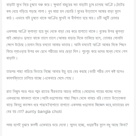
বাড়াটা মুখে নিয়ে চুষতে শুরু করে। ক্ষুধার্ত বাছুরের মত বাড়াটা চুষে চলেছে আণ্টি।ঠোটের
কষ বেয়ে গড়িয়ে পড়ছে লালা। খুব মায়া হল বেচারি ! মুখের উত্তাপে আমার বাড়া ফুলে
কাঠ। এভাবে যদি চুষতে থাকে আণ্টির মুখেই না বীর্যপাত হয়ে যায়। চটি আন্টি চোদার
একসময় আণ্টি ক্লান্ত হয়ে মুখ থেকে বাড়া বের করে হাপাতে থাকে। বুকের উপর ঝুলন্ত
মাই জোড়াও দুলতে থাকে তালে তালে।আমার বাড়ার দিকে তাকিয়ে বলে, তোমার সোনাটা
ক্ষেপে উঠেছে।হেলান দিয়ে বসতো আমার ভাতার। আমি বসতেই আণ্টি আমার দিকে পিছন
ফিরে ল্যাওড়ার উপর গুদ রেখে শরীরের ভার ছেড়া দিল। পুচপুচ করে গুদের মধ্যে গেথে গেল
বাড়াটা।
তারপর পাছা নাচিয়ে ভিতরে নিচ্ছে আবার উচু হয়ে বের করছে।ভারী শরীর বেশ কষ্ট হলেও
কামশক্তিতে চালিয়ে যাচ্ছে।একেবারে ঘেমে গেছে।
রাত নিঝুম পচর পচর শব্দে রাতের নীরবতায় আচড় কাটছে।মেয়েদের গায়ের ঘামের গন্ধে
একধরনের মাদকতা থাকে।আমি গুদুসোনার পাছা পিছন থেকে খামচে ধরি।তাতে উত্তেজনা
বাড়ে কিন্তু কতক্ষন ধরে পারবে?হাপাতে হাপাতে একসময় গুদুসোনা জিজ্ঞেস করে,ভাতারের রস
বের হয় তো? aunty bangla choti
সময় হলেই বুঝবে কলসী একেবারে ভরে দেবো। সন্দেহ হচ্ছে, গুদুরাণীর ফুলে মধু আছে কিনা?