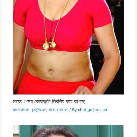
মায়ের গুদের কোয়াদুটো তিরতির করে কাপছে
গুদ মারার গল্প
,
চুদাচুদির গল্প
,
মাকে চোদার গল্প
/ By
chotigolpo.club