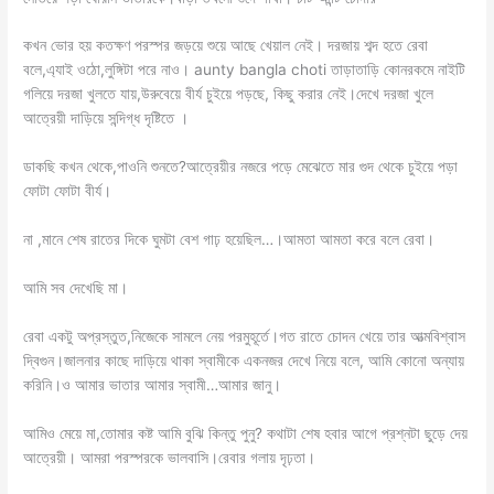
কখন ভোর হয় কতক্ষণ পরস্পর জড়য়ে শুয়ে আছে খেয়াল নেই। দরজায় শব্দ হতে রেবা
বলে,এ্যাই ওঠো,লুঙ্গিটা পরে নাও। aunty bangla choti তাড়াতাড়ি কোনরকমে নাইটি
গলিয়ে দরজা খুলতে যায়,উরুবেয়ে বীর্য চুইয়ে পড়ছে, কিছু করার নেই।দেখে দরজা খুলে
আত্রেয়ী দাড়িয়ে সন্দিগ্ধ দৃষ্টিতে ।
ডাকছি কখন থেকে,পাওনি শুনতে?আত্রেয়ীর নজরে পড়ে মেঝেতে মার গুদ থেকে চুইয়ে পড়া
ফোটা ফোটা বীর্য।
না ,মানে শেষ রাতের দিকে ঘুমটা বেশ গাঢ় হয়েছিল…।আমতা আমতা করে বলে রেবা।
আমি সব দেখেছি মা।
রেবা একটু অপ্রস্তুত,নিজেকে সামলে নেয় পরমুহূর্তে।গত রাতে চোদন খেয়ে তার আত্মবিশ্বাস
দ্বিগুন।জালনার কাছে দাড়িয়ে থাকা স্বামীকে একনজর দেখে নিয়ে বলে, আমি কোনো অন্যায়
করিনি।ও আমার ভাতার আমার স্বামী…আমার জানু।
আমিও মেয়ে মা,তোমার কষ্ট আমি বুঝি কিন্তু পুনু? কথাটা শেষ হবার আগে প্রশ্নটা ছুড়ে দেয়
আত্রেয়ী। আমরা পরস্পরকে ভালবাসি।রেবার গলায় দৃঢ়তা।