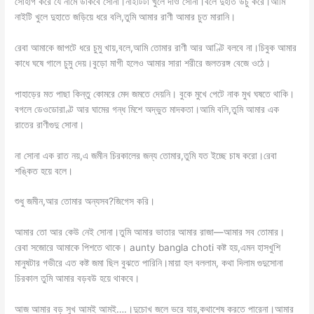
সোহাগ করে যে নামে ডাকবে সোনা।নাইটিটা খুলে দাও সোনা।বলে দুহাত উচু করে।আমি
নাইটি খুলে দুহাতে জড়িয়ে ধরে বলি,তুমি আমার রাণী আমার চুত মারানি।
রেবা আমাকে জাপটে ধরে চুমু খায়,বলে,আমি তোমার রাণী আর আণ্টি বলবে না।চিবুক আমার
কাধে ঘষে গালে চুমু দেয়।বুড়ো মাগী হলেও আমার সারা শরীরে জলতরঙ্গ বেজে ওঠে।
পাহাড়ের মত পাছা কিন্তু কোমরে মেদ জমতে দেয়নি। বুকে মুখে পেটে নাক মুখ ঘষতে থাকি।
বগলে ডেওডোরাণ্ট আর ঘামের গন্ধ মিশে অদ্ভুত মাদকতা।আমি বলি,তুমি আমার এক
রাতের রাণীগুদু সোনা।
না সোনা এক রাত নয়,এ জমীন চিরকালের জন্য তোমার,তুমি যত ইচ্ছে চাষ করো।রেবা
শঙ্কিত হয়ে বলে।
শুধু জমীন,আর তোমার অন্যসব?জিগেস করি।
আমার তো আর কেউ নেই সোনা।তুমি আমার ভাতার আমার রাজা—আমার সব তোমার।
রেবা সজোরে আমাকে পিশতে থাকে। aunty bangla choti কষ্ট হয়,এমন হাসখুশি
মানুষটার গভীরে এত কষ্ট জমা ছিল বুঝতে পারিনি।মায়া হল বললাম, কথা দিলাম গুদুসোনা
চিরকাল তুমি আমার বড়বউ হয়ে থাকবে।
আজ আমার বড় সুখ আমই আমই….।দুচোখ জলে ভরে যায়,কথাশেষ করতে পারেনা।আমার