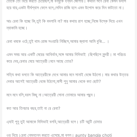
তোকে তো বিয়ে করতে চেয়েছিল,মা বন্ধুকে ইন্ধন জোগায়। কথাটা শুনে রেবা কেমন উদাস
হয়ে যায়,একটা দীর্ঘশ্বাস ফেলে বলে,সেদিন রাজি হলে এমন উপোস করে দিন কাটতো না।
আঃ রেবা কি হচ্ছে কি,তুই কি বদলাবি না? মার কথায় রাগ হচ্ছে,নিজে উস্কে দিয়ে এখন
ন্যাকামি হচ্ছে।
রেবা ধমকে ওঠে,তুই থাম রোজ সওয়ারি নিচ্ছিস,আমার জ্বালা আমি বুঝি… ।
এমন সময় আর একটি মেয়ের আবির্ভাব,সঙ্গে আমার দিদিভাই ।ছিপছিপে সুন্দরী। মা পরিচয়
করে দেয়,রেবার মেয়ে আত্রেয়ী।মনে আছে তোর?
সত্যি কথা বলতে কি আত্রেয়ীকে দেখে আমার মনে সানাই বেজে উঠলো। মার কথার উত্তর
দেবার আগেই আত্রেয়ী বেজে উঠলো,মাসী পুনু আমার থেকে কত ছোট?
মনে মনে বলি,বয়স কিছু না।আত্রেয়ী সোনা তোমারে আমার পছন্দ।
কত আর তিনচার বছর,তাই না রে রেবা?
এ্যাই পুনু তুই আমাকে দিদিভাই বলবি,আত্রেয়ী বলে। চটি আন্টি চোদার
ওর বিয়ে।রেবা নেমন্তন্ন করতে এসেছে,মা বলল। aunty bangla choti