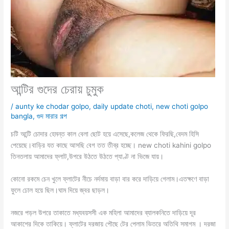
আন্টির গুদের চেরায় চুমুক
/
aunty ke chodar golpo
,
daily update choti
,
new choti golpo
bangla
,
গুদ মারার গল্প
চটি আন্টি চোদার হেমন্ত কাল বেলা ছোট হয়ে এসেছে,কলেজ থেকে ফিরছি,বেদম হিসি
পেয়েছে।বাড়ির যত কাছে আসছি বেগ তত তীব্র হচ্ছে। new choti kahini golpo
তিনতলায় আমাদের ফ্লাট,উপরে উঠতে উঠতে প্যাণ্ট না ভিজে যায়।
কোনো রকমে চেন খুলে ফ্লাটের নীচে নর্দমায় বাড়া বার করে দাড়িয়ে গেলাম।এতক্ষণে বাড়া
ফুলে ঢোল হয়ে ছিল।ঘাম দিয়ে জ্বর ছাড়ল।
নজরে পড়ল উপরে তাকাতে মধ্যবয়সসী এক মহিলা আমাদের ব্যালকনিতে দাড়িয়ে দূর
আকাশের দিকে তাকিয়ে। ফ্লাটের দরজায় পৌছে টের পেলাম ভিতরে অতিথি সমাগম । দরজা