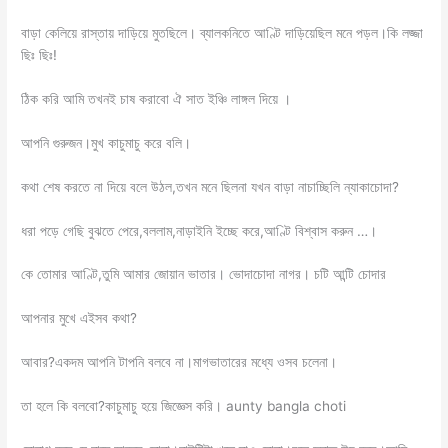
বাড়া কেলিয়ে রাস্তায় দাড়িয়ে মুতছিলে। ব্যালকনিতে আণ্টি দাড়িয়েছিল মনে পড়ল।কি লজ্জা
ছিঃ ছিঃ!
ঠিক করি আমি তখনই চাষ করাবো ঐ সাত ইঞ্চি লাঙ্গল দিয়ে ।
আপনি গুরুজন।মুখ কাচুমাচু করে বলি।
কথা শেষ করতে না দিয়ে বলে উঠল,তখন মনে ছিলনা যখন বাড়া নাচাচ্ছিলি ন্যাকাচোদা?
ধরা পড়ে গেছি বুঝতে পেরে,বললাম,নাড়াইনি ইচ্ছে করে,আণ্টি বিশ্বাস করুন …।
কে তোমার আণ্টি,তুমি আমার জোয়ান ভাতার। ভোদাচোদা নাগর। চটি আন্টি চোদার
আপনার মুখে এইসব কথা?
আবার?একদম আপনি টাপনি বলবে না।মাগভাতারের মধ্যে ওসব চলেনা।
তা হলে কি বলবো?কাচুমাচু হয়ে জিজ্ঞেস করি। aunty bangla choti