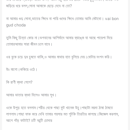
জড়িয়ে ধরে বলল,সোনা আমাকে ছেড়ে দেবে না তো?
না আমার গুদু সোনা,ভাতের ক্ষিধে না পারি গুদের ক্ষিধে তোমার আমি মেটাবো। vai bon
gud choda
তুমি কিছু চিন্তা কোর না।ভগবানের আশির্বাদে আমার ব্যাঙ্কে যা আছে পায়েপা দিয়ে
তোমারআমার সারা জীবন চলে যাবে।
ওর বুকে চড়ে দুধ চুষতে থাকি,ও আমার মাথায় হাত বুলিয়ে দেয়।বোটায় দংশন করি।
উঃ মাগো।ককিয়ে ওঠে।
কি রাণী ব্যথা পেলে?
আমার ভাতার ব্যথা দিলেও আমার সুখ।
ওকে উপুড় হতে বললাম।শরীর থেকে পাছা ফুট খানেক উচু।পাছাটা ময়দা ঠাষা ঠাষতে
লাগলাম।পাছা ফাক করে দেখি তামার পয়সার মত পুটকি তিরতির কাপছে।জিজ্ঞেস করলাম,
আগে গাঁড় ফাটাই? চটি আন্টি চোদার