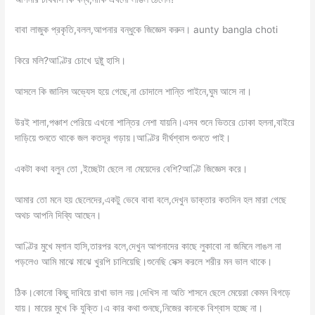
বাবা লাজুক প্রকৃতি,বলল,আপনার বন্ধুকে জিজ্ঞেস করুন। aunty bangla choti
কিরে মলি?আণ্টির চোখে দুষ্টু হাসি।
আসলে কি জানিস অভ্যেস হয়ে গেছে,না চোদালে শান্তি পাইনে,ঘুম আসে না।
উরই শালা,পঞ্চাশ পেরিয়ে এখনো শান্তির নেশা যায়নি।এসব শুনে ভিতরে ঢোকা হলনা,বাইরে
দাড়িয়ে শুনতে থাকে জল কতদূর গড়ায়।আণ্টির দীর্ঘশ্বাস শুনতে পাই।
একটা কথা বলুন তো ,ইচ্ছেটা ছেলে না মেয়েদের বেশি?আণ্টি জিজ্ঞেস করে।
আমার তো মনে হয় ছেলেদের,একটু ভেবে বাবা বলে,দেখুন ডাক্তার কতদিন হল মারা গেছে
অথচ আপনি দিব্যি আছেন।
আণ্টির মুখে ম্লান হাসি,তারপর বলে,দেখুন আপনাদের কাছে লুকাবো না জমিনে লাঙল না
পড়লেও আমি মাঝে মাঝে খুরপি চালিয়েছি।শুনেছি সেক্স করলে শরীর মন ভাল থাকে।
ঠিক।কোনো কিছু দাবিয়ে রাখা ভাল নয়।দেখিস না অতি শাসনে ছেলে মেয়েরা কেমন বিগড়ে
যায়। মায়ের মুখে কি যুক্তি।এ কার কথা শুনছে,নিজের কানকে বিশ্বাস হচ্ছে না।