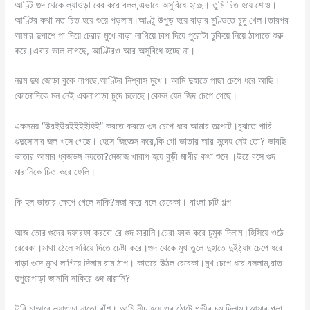
আণ্টি গুদ থেকে ল্যাওড়া বের করে বলল,এভাবে অসুবিধে হচ্ছে। তুমি চিত হয়ে শোও।
আণ্টির কথা মত চিত হয়ে শুয়ে পড়লাম।আণ্টু উপুড় হয়ে বাড়ার মুণ্ডিতে চুমু খেল।তারপর
আমার দুপাশে পা দিয়ে চেরার মুখে বাড়া লাগিয়ে চাপ দিয়ে পুরোটা ঢুকিয়ে নিয়ে ঠাপাতে শুরু
করে।এবার ভাল লাগছে, আণ্টিরও আর অসুবিধে হচ্ছে না।
নরম দুধ জোড়া বুকে লাগছে,আণ্টির নিশ্বাস মুখে। আমি দুহাতে পাছা চেপে ধরে আছি।
কোনোদিকে মন নেই একনাগাড়া চুদে চলেছে।কেমন যেন জিদ চেপে গেছে।
একসময় “উরইউরইইইইহিই” করতে করতে গুদ চেপে ধরে আমার তল্পেটে।বুঝতে পারি
গুদুসোনার জল খসে গেছে। হেসে জিজ্ঞেস করে,কি গো ভাতার আর সন্দেহ নেই তো? ভাবছি
ভাতার আমার ধ্বজভঙ্গ নয়তো?মেজাজ খারাপ হয়ে বুড়ী মাগীর কথা শুনে ।উঠে বসে গুদ
মারানিকে চিত করে ফেলি।
কি হল ভাতার ক্ষেপে গেলে নাকি?মজা করে বলে রেবেকা। বাংলা চটি গল্প
আজ তোর গুদের দফারফা করবো রে গুদ মারানি।চেরা ফাক করে চুমুক দিলাম।হিসিয়ে ওঠে
রেবেকা।মাথা ঠেলে সরিয়ে দিতে চেষ্টা করে।গুদ থেকে মুখ তুলে দুহাতে দুইঠ্যাং চেপে ধরে
বাড়া গুদে মুখে লাগিয়ে দিলাম রাম ঠাপ। কাতরে উঠল রেবেকা।মুখ চেপে ধরে বললাম,রাত
দুপুরেপাড়া জানাবি নাকিরে গুদ মারানি?
উরি মাআরে ল্যাওড়া নাতো বাঁশ। আমি নীচু হয়ে ওর ঠোটে গভীর চুমু দিলাম।আমার গলা