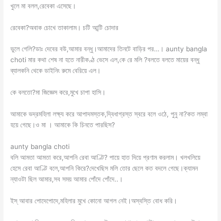
খুলে মা বলল,রেবেকা এসেছে।
রেবেকা?অবাক চোখে তাকালাম। চটি আন্টি চোদার
ভুলে গেলি?ডাঃ দেবের বউ,আমার বন্ধু।আমাদের তিনটে বাড়ির পর…। aunty bangla
choti মার কথা শেষ না হতে নারীকণ্ঠ ভেসে এল,কে রে মলি ?বলতে বলতে মায়ের বন্ধু
ব্যালকনি থেকে ডাইনিং রুমে বেরিয়ে এল।
কে বলতো?মা জিজ্ঞেস করে,মুখে চাপা হাসি।
আমাকে ভদ্রমহিলা লক্ষ্য করে আপাদমস্তক,দ্বিধাগ্রস্ত স্বরে বলে ওঠে, পুনু না?কত লম্বা
হয়ে গেছে।ও মা । আমাকে কি চিনতে পারছিস?
aunty bangla choti
বলি আমতা আমতা করে,আপনি রেবা আণ্টি? পায়ে হাত দিয়ে প্রণাম করলাম। খলখলিয়ে
হেসে রেবা আণ্টি বলে,আপনি কিরে?দেখেছিস মলি তোর ছেলে কত বদলে গেছে।ক্যামন
ন্যাওটা ছিল আমার,সব সময় আমার পোঁদে পোঁদে..।
ইস্ আবার পোদেপোদে,মহিলার মুখে কোনো আগল নেই।অস্বস্তি বোধ করি।