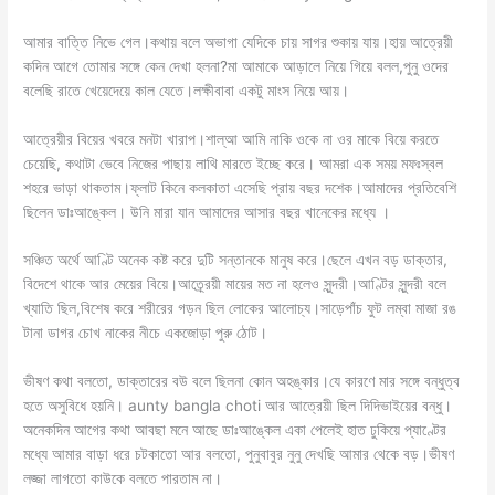
আমার বাত্তি নিভে গেল।কথায় বলে অভাগা যেদিকে চায় সাগর শুকায় যায়।হায় আত্রেয়ী
কদিন আগে তোমার সঙ্গে কেন দেখা হলনা?মা আমাকে আড়ালে নিয়ে গিয়ে বলল,পুনু ওদের
বলেছি রাতে খেয়েদেয়ে কাল যেতে।লক্ষীবাবা একটু মাংস নিয়ে আয়।
আত্রেয়ীর বিয়ের খবরে মনটা খারাপ।শাল্আ আমি নাকি ওকে না ওর মাকে বিয়ে করতে
চেয়েছি, কথাটা ভেবে নিজের পাছায় লাথি মারতে ইচ্ছে করে। আমরা এক সময় মফঃস্বল
শহরে ভাড়া থাকতাম।ফ্লাট কিনে কলকাতা এসেছি প্রায় বছর দশেক।আমাদের প্রতিবেশি
ছিলেন ডাঃআঙ্কেল। উনি মারা যান আমাদের আসার বছর খানেকের মধ্যে ।
সঞ্চিত অর্থে আণ্টি অনেক কষ্ট করে দুটি সন্তানকে মানুষ করে।ছেলে এখন বড় ডাক্তার,
বিদেশে থাকে আর মেয়ের বিয়ে।আত্র্রেয়ী মায়ের মত না হলেও সুন্দরী।আণ্টির সুন্দরী বলে
খ্যাতি ছিল,বিশেষ করে শরীরের গড়ন ছিল লোকের আলোচ্য।সাড়েপাঁচ ফুট লম্বা মাজা রঙ
টানা ডাগর চোখ নাকের নীচে একজোড়া পুরু ঠোট।
ভীষণ কথা বলতো, ডাক্তারের বউ বলে ছিলনা কোন অহঙ্কার।যে কারণে মার সঙ্গে বন্ধুত্ব
হতে অসুবিধে হয়নি। aunty bangla choti আর আত্রেয়ী ছিল দিদিভাইয়ের বন্ধু।
অনেকদিন আগের কথা আবছা মনে আছে ডাঃআঙ্কেল একা পেলেই হাত ঢুকিয়ে প্যাণ্টের
মধ্যে আমার বাড়া ধরে চটকাতো আর বলতো, পুনুবাবুর নুনু দেখছি আমার থেকে বড়।ভীষণ
লজ্জা লাগতো কাউকে বলতে পারতাম না।