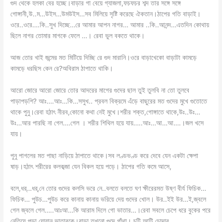
গুদ থেকে হলকা বের হচ্ছে।বাড়ার গা বেয়ে গ্যাজলা,ফচফচর শব্দ তার সঙ্গে সঙ্গে
গোঙ্গানী,উ..ম…উইস…উমউইস…সব মিলিয়ে সৃষ্টি করেছে ঐকতান।ঠাপের গতি বাড়াই।
ওরে..ওরে….কি..সুখ দিচ্ছে…রে আমার আপন নাগর… আমার ..কি..আনন্দ…এতদিন কোথায়
ছিলে নাগর তোমার মাগকে ফেলে …। রেবা ভুল বকতে থাকে।
আজ তোর খাই জন্মের মত মিটিয়ে দিচ্ছি রে গুদ মারানি।ওরে বাড়াখেকো বাড়াটা কামড়ে
কামড়ে ধরছিস কেন রে?অবিরাম ঠাপাতে থাকি।
আরো জোরে আরো জোরে তোর আদরের মাগের গুদের ছাল তুই তুলবি না তো তুলবে
পাড়াপড়শি? আঃ….আঃ…কি…সসুখ.. প্রবল বিক্রমে এঁড়ে বাছুরের মত গুদের মুখে গুতোতে
থাকে পুনু।রেবা হঠাৎ নীরব,কোনো কথা নেই মুখে।শরীর শক্ত,গোঙ্গাতে থাকে,উঃ..উঃ…
উঃ…আর পারছি না গেল….গেল । শরীর শিথিল হয়ে যায়…..আঃ…আ…আ….।জল খসে
যায়।
পুনু পাগলের মত পাছা নাড়িয়ে ঠাপাতে থাকে।সব লণ্ডভণ্ড করে দেবে যেন একটা ক্ষেপা
ষাড়।হঠাৎ শরীরের কলকব্জা যেন বিকল হয়ে পড়ে। ঠাপের গতি কমে আসে,
বলে,ধর্…ধর্,নে তোর গুদের কলসি ভরে নে..বলতে বলতে ঘণ ক্ষীরেরমত উষ্ণ বীর্য ফিচিক…
ফিচিক… পুউচ…পুউচ করে কানায় কানায় ভরিয়ে দেয় গুদের খোল। উর..ইই উর…ই,জ্বলে
গেল জ্বলে গেল…..আঃআ…কি আরাম দিলে গো ভাতার…।রেবা সবলে চেপে ধরে বুকের পরে
নেতিয়ে পড়া যোয়ান ভাতারকে।বাড়া তখনো গুদে গাঁথা। চটি আন্টি চোদার