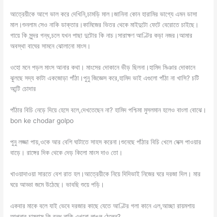
আত্রেয়ীকে আগে ভাল করে দেখিনি,চামড়ি মাল।জানিনা কোন হারামির ভাগ্যে এমন ডাসা
মাল।শুনলাম সেও নাকি ডাক্তার।কামিজের ভিতর থেকে মাইদুটো ফেটে বেরোতে চাইছে।
গায়ে কি সুন্দর গন্ধ,চলে যখন পাছা দুটোর কি নাচ।সারাক্ষণ আণ্টির কড়া নজর।আমার
অবস্থা বাঘের সামনে ঝোলানো মাংস।
ওহো মনে পড়ল মাংস আনার কথা। মাংসের দোকানে ভীড় ছিলনা।হামিদ মিঞার দোকানে
ঝুলছে সদ্য কাটা একজোড়া পাঁঠা।পুনু জিজ্ঞেস করে,হামিদ ভাই এগুলো পাঁঠা না খাসি? চটি
আন্টি চোদার
পাঁঠার বিচি নেড়ে দিয়ে হেসে বলে,দেখতেছেন না? হামিদ পশ্চিমা মুসলমান হলেও বাংলা বোঝে।
bon ke chodar golpo
পুনু লজ্জা পায়,ওকে আর বেশি ঘাটাতে সাহস করেনা।শুনেছে পাঁঠার বিচি খেলে সেক্স পাওয়ার
বাড়ে। রাঙ্গের দিক থেকে দেড় কিলো মাংস দাও তো।
খাওয়াদাওয়া সারতে বেশ রাত হল।আত্রেয়ীকে নিয়ে দিদিভাই নিজের ঘরে দরজা দিল। মার
ঘরে আড্ডা জমে উঠেছে। ভাবছি শুয়ে পড়ি।
একবার মাকে বলে যাই ভেবে দরজার কাছে যেতে আণ্টির গলা কানে এল,আচ্ছা রায়মশায়
আপনার চাষবাস কি বন্ধ,নাকি এখনো লাঙল ঠেলেন?