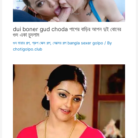
dui boner gud choda পাশের বাড়ির আপন দুই বোনের
গুদ একা চুদলাম
গুদ মারার গল্প
,
গ্রুপ সেক্স গল্প
,
সেক্সের গল্প bangla sexer golpo
/ By
chotigolpo.club