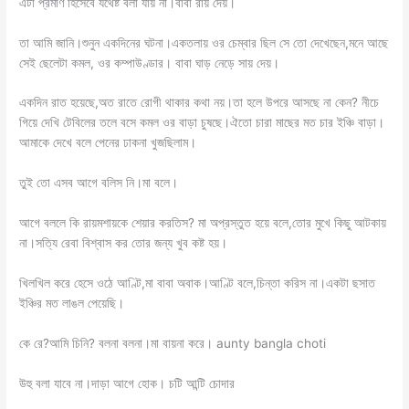
এটা প্রমাণ হিসেবে যথেষ্ট বলা যায় না।বাবা রায় দেয়।
তা আমি জানি।শুনুন একদিনের ঘটনা।একতলায় ওর চেম্বার ছিল সে তো দেখেছেন,মনে আছে
সেই ছেলেটা কমল, ওর কম্পাউণ্ডার। বাবা ঘাড় নেড়ে সায় দেয়।
একদিন রাত হয়েছে,অত রাতে রোগী থাকার কথা নয়।তা হলে উপরে আসছে না কেন? নীচে
গিয়ে দেখি টেবিলের তলে বসে কমল ওর বাড়া চুষছে।ঐতো চারা মাছের মত চার ইঞ্চি বাড়া।
আমাকে দেখে বলে পেনের ঢাকনা খুজছিলাম।
তুই তো এসব আগে বলিস নি।মা বলে।
আগে বললে কি রায়মশায়কে শেয়ার করতিস? মা অপ্রস্তুত হয়ে বলে,তোর মুখে কিছু আটকায়
না।সত্যি রেবা বিশ্বাস কর তোর জন্য খুব কষ্ট হয়।
খিলখিল করে হেসে ওঠে আণ্টি,মা বাবা অবাক।আণ্টি বলে,চিন্তা করিস না।একটা ছসাত
ইঞ্চির মত লাঙল পেয়েছি।
কে রে?আমি চিনি? বলনা বলনা।মা বায়না করে। aunty bangla choti
উহু বলা যাবে না।দাড়া আগে হোক। চটি আন্টি চোদার