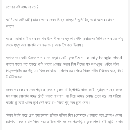
তোমার কষ্ট হচ্ছে না তো?
আমি তো তাই চাই।আমার গুদের মধ্যে বিছের কামড়ানি তুমি কিছু করো আমার যোয়ান
ভাতার।
আচ্ছা ভোদা রাণী এবার তোমার উপোসী গুদের জ্বালা মেটাব।বোতলের ছিপি খোলার মত গাঁড়
থেকে ফুছুৎ করে বাড়াটা বার করলাম। ওকে চিৎ করে দিলাম।
দুহাতে জাং দুটো ঠেলতে পাতার মত লম্বা চেরাটা ফুলে উঠলো। aunty bangla choti
কাতল মাছের মত হাকরে খাবি খাচ্ছে।চেরার উপরে শিম বীজের মত ভগাঙ্কুর।কেঁপে উঠল
বিদ্যুৎষ্পৃষ্টের মত নীচু হয়ে জিভ ছোয়াতে ।সাপের মত মোচড় দিচ্ছে শরীর।হিসিয়ে ওঠে, উরই
উরইইআঃআ।
গুদের কষ বেয়ে কামরস গড়াচ্ছে।জোরে চুষতে থাকি,পাপড়ি দাতে কাটি।ব্যান্না গাছের কষের
মত স্বাদ।বাড়াটা গুদের ঠোটে ঘষতে লাগলাম।পা দিয়ে আমার কোমর চেপে ধরে।পা সরিয়ে
বাড়ার মুণ্ডিটা গুদের মুখে সেট করে চাপ দিতে পুচ্ করে ঢুকে গেল।
‘উরই উরই’ করে রেবা ঠ্যাংজোড়া দুদিকে ছড়িয়ে দিল।গোঙ্গাতে গোঙ্গাতে বলে,ঢোকাও সোনা
ঢোকাও। জোরে চাপ দিতে নরম মাটিতে শাবলের মত পড়পড়িয়ে ঢুকে গেল। চটি আন্টি চোদার