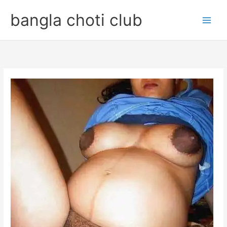
Skip
bangla choti club
to
content