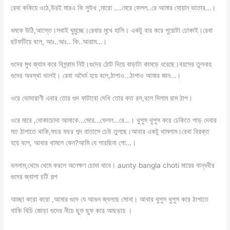
রেবা ককিয়ে ওঠে,উরই মারএ কি সুউখ ,মারো ….মেরে ফেলল..রে আমার যোয়ান ভাতার…।
ধমকে উঠি,আস্তে।সবাই ঘুমুচ্ছে।রেবার মুখে হাসি। একটু বার করে পুরোটা ঢোকাই।রেবা
ছটফটিয়ে বলে, আঃ..আঃ.. কি..আরাম…।
গুদের মুখ জ্যাম করে বিশ্র্রাম নিই।গুদের ঠোট দিয়ে বাড়াটা কামড়ে ধরেছে।বয়সের তুলনায়
গুদের অবস্থা ভালই। রেবা অধৈর্য হয়ে বলে,ঠাপাও…ঠাপাও আমার জান…।
ওরে ভোদারাণী এবার তোর গুদ ফাটাবো দেখি তোর কত রস,বলে দিলাম রাম ঠাপ।
ওরে মারে ,বোকাচোদা আমাকে…মেরে…ফেলল…রে…। থুপুস থুপুস করে ঢেকিতে পাড় দেবার
মত ঠাপাতে থাকি,ফচর ফচর শব্দ বাতাসে ঢেউ তুলছে।আবার একটু থামলাম।রেবা বিরক্ত
হয়ে বলে, আবার থামলে কেন?আমি যে পারছিনা গো…।
বললাম,থেমে থেমে করলে অনেক্ষণ চোদা যাবে। aunty bangla choti মায়ের বান্ধবীর
গুদের জ্বালা চটি গল্প
আচ্ছা করো করো ,আমার গুদে যে আগুন জ্বলছে সোনা। আবার থুপুস থুপুস করে ঠাপাতে
থাকি বিচি জোড়া গুদের নীচে ছুফ ছুফ করে আছড়ায় ।