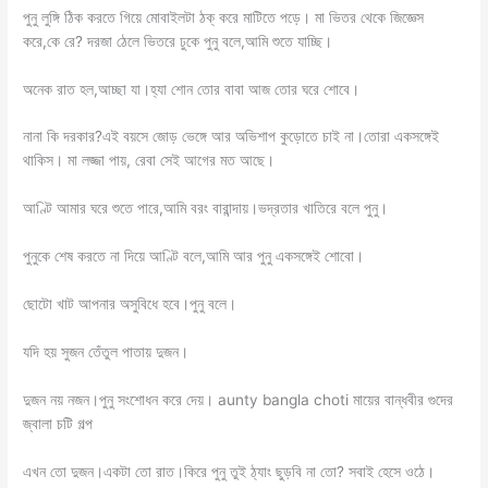
পুনু লুঙ্গি ঠিক করতে গিয়ে মোবাইলটা ঠক্ করে মাটিতে পড়ে। মা ভিতর থেকে জিজ্ঞেস
করে,কে রে? দরজা ঠেলে ভিতরে ঢুকে পুনু বলে,আমি শুতে যাচ্ছি।
অনেক রাত হল,আচ্ছা যা।হ্যা শোন তোর বাবা আজ তোর ঘরে শোবে।
নানা কি দরকার?এই বয়সে জোড় ভেঙ্গে আর অভিশাপ কুড়োতে চাই না।তোরা একসঙ্গেই
থাকিস। মা লজ্জা পায়, রেবা সেই আগের মত আছে।
আণ্টি আমার ঘরে শুতে পারে,আমি বরং বারান্দায়।ভদ্রতার খাতিরে বলে পুনু।
পুনুকে শেষ করতে না দিয়ে আণ্টি বলে,আমি আর পুনু একসঙ্গেই শোবো।
ছোটো খাট আপনার অসুবিধে হবে।পুনু বলে।
যদি হয় সুজন তেঁতুল পাতায় দুজন।
দুজন নয় নজন।পুনু সংশোধন করে দেয়। aunty bangla choti মায়ের বান্ধবীর গুদের
জ্বালা চটি গল্প
এখন তো দুজন।একটা তো রাত।কিরে পুনু তুই ঠ্যাং ছুড়বি না তো? সবাই হেসে ওঠে।