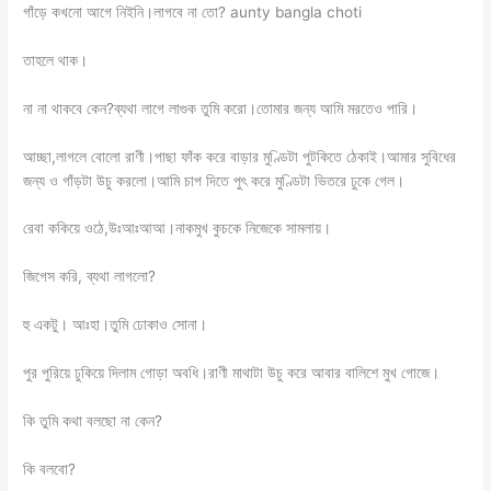
গাঁড়ে কখনো আগে নিইনি।লাগবে না তো? aunty bangla choti
তাহলে থাক।
না না থাকবে কেন?ব্যথা লাগে লাগুক তুমি করো।তোমার জন্য আমি মরতেও পারি।
আচ্ছা,লাগলে বোলো রাণী।পাছা ফাঁক করে বাড়ার মুণ্ডিটা পুটকিতে ঠেকাই।আমার সুবিধের
জন্য ও গাঁড়টা উচু করলো।আমি চাপ দিতে পুৎ করে মুণ্ডিটা ভিতরে ঢুকে গেল।
রেবা ককিয়ে ওঠে,উঃআঃআআ।নাকমুখ কুচকে নিজেকে সামলায়।
জিগেস করি, ব্যথা লাগলো?
হু একটু। আঃহা।তুমি ঢোকাও সোনা।
পুর পুরিয়ে ঢুকিয়ে দিলাম গোড়া অবধি।রাণী মাথাটা উচু করে আবার বালিশে মুখ গোজে।
কি তুমি কথা বলছো না কেন?
কি বলবো?