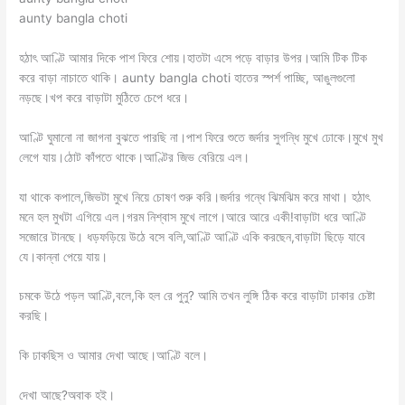
aunty bangla choti
হঠাৎ আণ্টি আমার দিকে পাশ ফিরে শোয়।হাতটা এসে পড়ে বাড়ার উপর।আমি টিক টিক
করে বাড়া নাচাতে থাকি। aunty bangla choti হাতের স্পর্শ পাচ্ছি, আঙুলগুলো
নড়ছে।খপ করে বাড়াটা মুঠিতে চেপে ধরে।
আণ্টি ঘুমানো না জাগনা বুঝতে পারছি না।পাশ ফিরে শুতে জর্দার সুগন্ধি মুখে ঢোকে।মুখে মুখ
লেগে যায়।ঠোট কাঁপতে থাকে।আণ্টির জিভ বেরিয়ে এল।
যা থাকে কপালে,জিভটা মুখে নিয়ে চোষণ শুরু করি।জর্দার গন্ধে ঝিমঝিম করে মাথা। হঠাৎ
মনে হল মুখটা এগিয়ে এল।গরম নিশ্বাস মুখে লাগে।আরে আরে একী!বাড়াটা ধরে আণ্টি
সজোরে টানছে। ধড়ফড়িয়ে উঠে বসে বলি,আণ্টি আণ্টি একি করছেন,বাড়াটা ছিড়ে যাবে
যে।কান্না পেয়ে যায়।
চমকে উঠে পড়ল আণ্টি,বলে,কি হল রে পুনু? আমি তখন লুঙ্গি ঠিক করে বাড়াটা ঢাকার চেষ্টা
করছি।
কি ঢাকছিস ও আমার দেখা আছে।আণ্টি বলে।
দেখা আছে?অবাক হই।