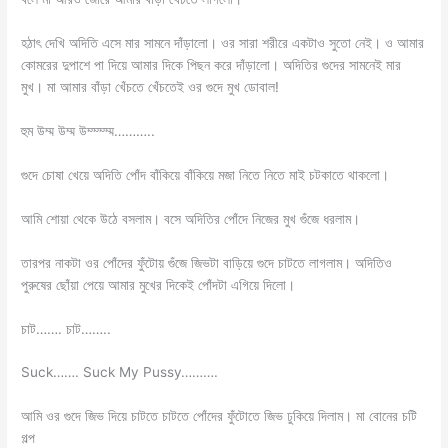
হঠাৎ দেখি অদিতি এসে মার সামনে দাঁড়ালো। ওর সারা শরীরে একটাও সুতো নেই। ও আমার
কোমরের দুপাশে পা দিয়ে আমার দিকে পিছন করে দাঁড়ালো। অদিতির গুদের সামনেই মার
মুখ। মা আমার বাঁড়া খেঁচতে খেঁচতেই ওর গুদে মুখ ডোবাল!
হুম উম্ম উম্ম উম্ম্ম্ম্ম………..
গুদে চোষা খেয়ে অদিতি পোঁদ বাঁকিয়ে বাঁকিয়ে মজা নিতে নিতে মাই চটকাতে থাকলো।
আমি শোয়া থেকে উঠে বসলাম। বসে অদিতির পোঁদে নিজের মুখ গুঁজে ধরলাম।
তারপর নাকটা ওর পোঁদের ফুঁটোয় গুঁজে জিভটা বাড়িয়ে গুদে চাটতে লাগলাম। অদিতিও
পুরুষের ছোঁয়া পেয়ে আমার মুখের দিকেই পোঁদটা এগিয়ে দিলো।
চাট……. চাট……..
Suck……. Suck My Pussy……….
আমি ওর গুদে জিভ দিয়ে চাটতে চাটতে পোঁদের ফুঁটোতে জিভ ঢুকিয়ে দিলাম। মা বোনের চটি
গল্প