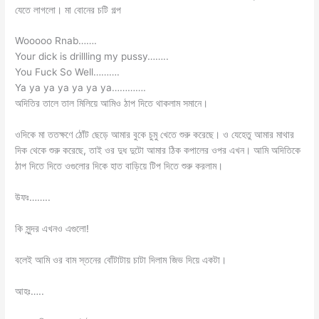
যেতে লাগলো। মা বোনের চটি গল্প
Wooooo Rnab…….
Your dick is drillling my pussy……..
You Fuck So Well……….
Ya ya ya ya ya ya ya………….
অদিতির তালে তাল মিলিয়ে আমিও ঠাপ দিতে থাকলাম সমানে।
ওদিকে মা ততক্ষণে ঠোঁট ছেড়ে আমার বুকে চুমু খেতে শুরু করেছে। ও যেহেতু আমার মাথার
দিক থেকে শুরু করেছে, তাই ওর দুধ দুটো আমার ঠিক কপালের ওপর এখন। আমি অদিতিকে
ঠাপ দিতে দিতে ওগুলোর দিকে হাত বাড়িয়ে টিপ দিতে শুরু করলাম।
উফঃ……..
কি সুন্দর এখনও এগুলো!
বলেই আমি ওর বাম স্তনের বোঁটাটায় চাটা দিলাম জিভ দিয়ে একটা।
আহঃ…..