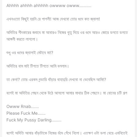
Ahhhh ahhhh ahhhhh owwww owww………..
এখনওতো কিছুই হয়নি রে পাগলী! আজ দেখবো তোর গুদে কত জ্বালা!
অদিতির শীৎকারের জবাবে মা আবারও নিজের থুতু দিয়ে ওর গুদে আরও জোরে ডলতে ডলতে
আঙ্গলী করতে লাগলো।
শুধু ওর গুদের জ্বালাই মেটাবে মা!?
অদিতির বাম মাই টিপতে টিপতে আমি বললাম।
তা কেন!? তোর এরকম গন্ডারি বাঁড়ার বাহাদুরি দেখবো না ভেবেছিস আমি!?
বলেই মা অদিতির পেছন থেকে উঠে আসলো আমার মাথার ঠিক পেছনে। মা বোনের চটি গল্প
Owww Rnab…….
Please Fuck Me…….
Fuck My Pussy Darling………
বলেই অদিতি আমার বাঁড়াটাকে নিজের গুঁদে গেঁথে নিলো। এতক্ষণ ওটা ডলা খেয়ে এমনিতেই