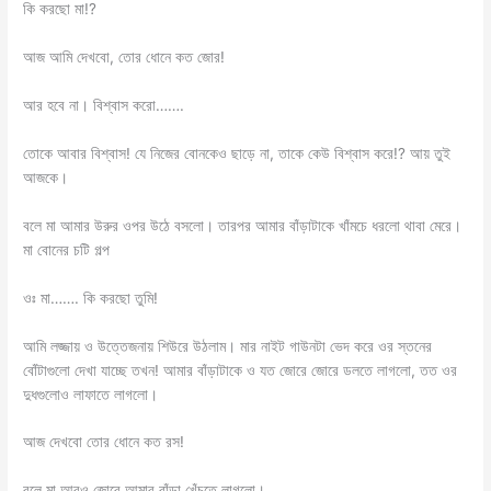
কি করছো মা!?
আজ আমি দেখবো, তোর ধোনে কত জোর!
আর হবে না। বিশ্বাস করো…….
তোকে আবার বিশ্বাস! যে নিজের বোনকেও ছাড়ে না, তাকে কেউ বিশ্বাস করে!? আয় তুই
আজকে।
বলে মা আমার উরুর ওপর উঠে বসলো। তারপর আমার বাঁড়াটাকে খাঁমচে ধরলো থাবা মেরে।
মা বোনের চটি গল্প
ওঃ মা……. কি করছো তুমি!
আমি লজ্জায় ও উত্তেজনায় শিউরে উঠলাম। মার নাইট গাউনটা ভেদ করে ওর স্তনের
বোঁটাগুলো দেখা যাচ্ছে তখন! আমার বাঁড়াটাকে ও যত জোরে জোরে ডলতে লাগলো, তত ওর
দুধগুলোও লাফাতে লাগলো।
আজ দেখবো তোর ধোনে কত রস!
বলে মা আরও জোরে আমার বাঁড়া খেঁচতে লাগলো।