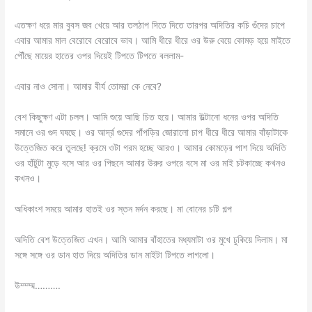
এতক্ষণ ধরে মার বুবস জব খেয়ে আর তলঠাপ দিতে দিতে তারপর অদিতির কচি গুঁদের চাপে
এবার আমার মাল বেরোবে বেরোবে ভাব। আমি ধীরে ধীরে ওর উরু বেয়ে কোমড় হয়ে মাইতে
পৌঁছে মায়ের হাতের ওপর দিয়েই টিপতে টিপতে বললাম-
এবার নাও সোনা। আমার বীর্য তোমরা কে নেবে?
বেশ কিছুক্ষণ এটা চলল। আমি শুয়ে আছি চিত হয়ে। আমার উল্টানো ধনের ওপর অদিতি
সমানে ওর গুদ ঘষছে। ওর আর্দ্র গুদের পাঁপড়ির জোরালো চাপ ধীরে ধীরে আমার বাঁড়াটাকে
উত্তেজিত করে তুলছে! ক্রমে ওটা গরম হচ্ছে আরও। আমার কোমড়ের পাশ দিয়ে অদিতি
ওর হাঁটুটা মুড়ে বসে আর ওর পিছনে আমার উরুর ওপরে বসে মা ওর মাই চটকাচ্ছে কখনও
কখনও।
অধিকাংশ সময়ে আমার হাতই ওর স্তন মর্দন করছে। মা বোনের চটি গল্প
অদিতি বেশ উত্তেজিত এখন। আমি আমার বাঁহাতের মধ্যমাটা ওর মুখে ঢুকিয়ে দিলাম। মা
সঙ্গে সঙ্গে ওর ডান হাত দিয়ে অদিতির ডান মাইটা টিপতে লাগলো।
উম্ম্ম্ম……….