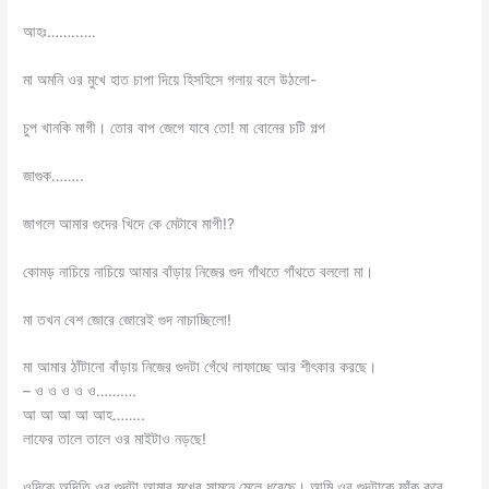
আহঃ……..….
মা অমনি ওর মুখে হাত চাপা দিয়ে হিসহিসে গলায় বলে উঠলো-
চুপ খানকি মাগী। তোর বাপ জেগে যাবে তো! মা বোনের চটি গল্প
জাগুক……..
জাগলে আমার গুদের খিদে কে মেটাবে মাগী!?
কোমড় নাচিয়ে নাচিয়ে আমার বাঁড়ায় নিজের গুদ গাঁথতে গাঁথতে বললো মা।
মা তখন বেশ জোরে জোরেই গুদ নাচাচ্ছিলো!
মা আমার ঠাঁটানো বাঁড়ায় নিজের গুদটা গেঁথে লাফাচ্ছে আর শীৎকার করছে।
– ও ও ও ও ও……….
আ আ আ আ আহ……..
লাফের তালে তালে ওর মাইটাও নড়ছে!
ওদিকে অদিতি ওর গুদটা আমার মুখের সামনে মেলে ধরেছে। আমি ওর গুদটাকে ফাঁক করে