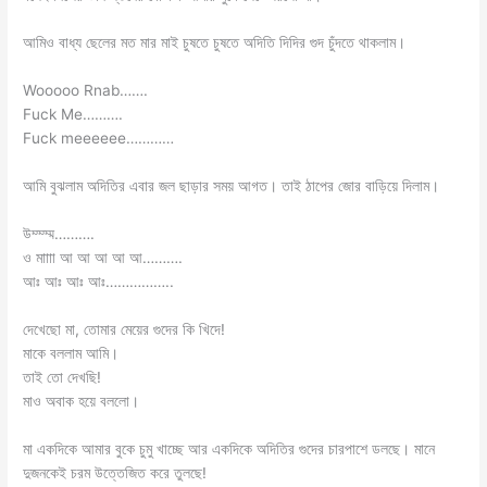
আমিও বাধ্য ছেলের মত মার মাই চুষতে চুষতে অদিতি দিদির গুদ চুঁদতে থাকলাম।
Wooooo Rnab…….
Fuck Me……….
Fuck meeeeee…………
আমি বুঝলাম অদিতির এবার জল ছাড়ার সময় আগত। তাই ঠাপের জোর বাড়িয়ে দিলাম।
উম্ম্ম্ম……….
ও মাাাা আ আ আ আ আ……….
আঃ আঃ আঃ আঃ……………..
দেখেছো মা, তোমার মেয়ের গুদের কি খিদে!
মাকে বললাম আমি।
তাই তো দেখছি!
মাও অবাক হয়ে বললো।
মা একদিকে আমার বুকে চুমু খাচ্ছে আর একদিকে অদিতির গুদের চারপাশে ডলছে। মানে
দুজনকেই চরম উত্তেজিত করে তুলছে!