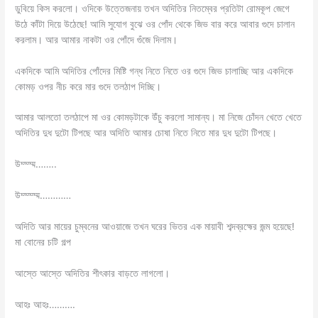
ডুবিয়ে কিস করলো। ওদিকে উত্তেজনায় তখন অদিতির নিতম্বের প্রতিটা রোমকূপ জেগে
উঠে কাঁটা দিয়ে উঠেছে! আমি সুযোগ বুঝে ওর পোঁদ থেকে জিভ বার করে আবার গুদে চালান
করলাম। আর আমার নাকটা ওর পোঁদে গুঁজে দিলাম।
একদিকে আমি অদিতির পোঁদের মিষ্টি গন্ধ নিতে নিতে ওর গুদে জিভ চালাচ্ছি আর একদিকে
কোমড় ওপর নীচ করে মার গুদে তলঠাপ দিচ্ছি।
আমার আলতো তলঠাপে মা ওর কোমড়টাকে উঁচু করলো সামান্য। মা নিজে চোঁদন খেতে খেতে
অদিতির দুধ দুটো টিপছে আর অদিতি আমার চোষা নিতে নিতে মার দুধ দুটো টিপছে।
উম্ম্ম্ম……..
উম্ম্ম্ম্ম…………
অদিতি আর মায়ের চুম্বনের আওয়াজে তখন ঘরের ভিতর এক মায়াবী শব্দব্রহ্মের জন্ম হয়েছে!
মা বোনের চটি গল্প
আস্তে আস্তে অদিতির শীৎকার বাড়তে লাগলো।
আহঃ আহঃ……….