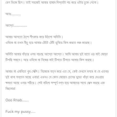
বেশ ভিজে ছিল। তাই সহজেই আমার হামাম দিস্তাটা পচ করে ওটায় ঢুকে গেলো।
আহঃ……….
আস্তে…………..
আমার আলতো ঠাপে শীৎকার করে উঠলো অদিতি।
ওদিকে মা তখন নীচু হয়ে আমার ঠোঁটে ঠোঁট ডুবিয়ে কিস করতে শুরু করেছে।
অদিতি আমার বাঁড়ার ওপর নাচছে আস্তে আস্তে। আমি আমার দুই হাতে ওর মাই জোড়া
টিপছি সমানে। আর ওদিকে মা নিজের মাই টিপতে টিপতে আমায় কিস করছে।
আমার মা এমনিতে খুব সেক্সি। নিজেকে যত্ন করে এত যে, কেউ দেখলে বলবে না যে এতবড়
দুই খানা সন্তান আছে ওনার! এখনও যে কোন জোয়ান চেলের ডান্ডা খাঁড়া করে দেওয়ার
ক্ষমতা আছে ওনার শরীরে। সেই মহিলা সম্পূর্ণ নগ্ন হয়ে আমাদের সাথে সেক্স করছে এক
বিছানায়!
Ooo Rnab…….
Fuck my pussy…..