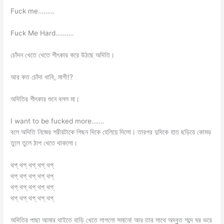
Fuck me………
Fuck Me Hard……….
চোঁদন খেতে খেতে শীৎকার করে উঠছে অদিতি।
আর কত চোঁদা খাবি, মাগী!?
অদিতির শীৎকার শুনে বলল মা।
I want to be fucked more…….
বলে অদিতি নিজের শরীরটাকে পিছন দিকে হেলিয়ে দিলো। তারপর দুদিকে হাত ছড়িয়ে কোমড়
তুলে তুলে ঠাপ খেতে থাকলো।
থপ্ থপ্ থপ্ থপ্ থপ্
থপ্ থপ্ থপ্ থপ্ থপ্
থপ্ থপ্ থপ্ থপ্ থপ্
থপ্ থপ্ থপ্ থপ্ থপ্
অদিতির পাছা আমার থাইতে বাড়ি খেতে লাগলো সমানে! আর তার সাথে অদ্বুত শব্দে ঘর ভরে