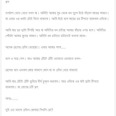
গল্প
তলঠাপ খেতে খেতে বলল মা। অদিতি আমার মুখ থেকে গুদ তুলে উঠে দাঁড়াল মায়ের সামনে।
মা এবার ওর গুদটা চেঁটে দিতে থাকলো। আমি উঠে বসে মায়ের দুধ টিপতে থাকলাম ওদিকে।
আমি মার দুধ দুটো টিপছি আর মা অদিতির গুদ চাটছে আমার বাঁড়ার ওপর বসে। অদিতির
পোঁদটা আমার মুখের সামনে। অদিতি গুদ চাটাতে চাটাতেই বললো মাকে-
অনেক ছেলের চোঁদা খেয়েছো। এবার আমার পালা…..
বলে ও সরে গেল। মাও আমার ঠোঁটে ঠোঁট ডোবাতে ডোবাতে বলল-
ছেলের ধনে এডকম জোর থাকলে কোন মা না চোঁদা খেয়ে থাকবে!
আমি মার ঠোঁটে ঠোঁট ডুবিয়ে দীর্ঘ চুম্বন করলাম। আর ওদিকে ওর মাই দুটো টিপতে
থাকলাম। মা বোনের চটি গল্প
আহঃ…….
তুই এত ভালো চোঁদন কোথায় শিখলি রে!?