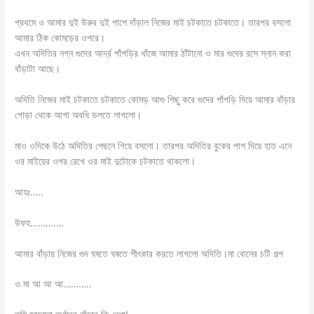
প্রথমে ও আমার দুই উরুর দুই পাশে দাঁড়াল নিজের মাই চটকাতে চটকাতে। তারপর বসলো
আমার ঠিক কোমড়ের ওপরে।
এখন অদিতির নগ্ন গুদের আর্দ্র পাঁপড়ির খাঁজে আমার ঠাঁটানো ও মার গুদের রসে স্নান করা
বাঁড়াটা আছে।
অদিতি নিজের মাই চটকাতে চটকাতে কোমড় আগু পিছু করে গুদের পাঁপড়ি দিয়ে আমার বাঁড়ার
গোড়া থেকে আগা অবধি ডলতে লাগলো।
মাও ওদিকে উঠে অদিতির পেছনে গিয়ে বসলো। তারপর অদিতির বুকের পাশ দিয়ে হাত এনে
ওর মাইয়ের ওপর রেখে ওর মাই দুটোকে চটকাতে থাকলো।
আহঃ…..
উফহ………….
আমার বাঁড়ায় নিজের গুদ ঘষতে ঘষতে শীৎকার করতে লাগলো অদিতি।মা বোনের চটি গল্প
ও মা আ আ আ………..