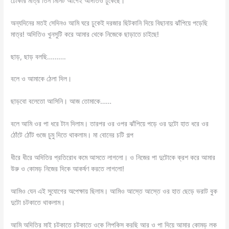
ঢোকার মাত্র তিন মিনিট আগেই অদিতিও ঢুকেছে।
অন্যদিনের মতই সেদিনও আমি ঘরে ঢুকেই দরজার ছিটকানি দিয়ে বিছানায় ঝাঁপিয়ে পড়েছি
মাত্র! অদিতিও খুনসুটি করে আমার থেকে নিজেকে ছাড়াতে চাইছে!
ছাড়, ছাড় বলছি……….
বলে ও আমাকে ঠেলা দিল।
ছাড়বো বলেতো আসিনি। আজ তোমাকে……
বলে আমি ওর পা ধরে টান দিলাম। তারপর ওর ওপর ঝাঁপিয়ে পড়ে ওর দুটো হাত ধরে ওর
ঠোঁটে ঠোঁট গুজে চুমু দিতে থাকলাম। মা বোনের চটি গল্প
ধীরে ধীরে অদিতির প্রতিরোধ কমে আসতে লাগলো। ও নিজের পা দুটোকে ক্রশ করে আমার
উরু ও কোমড় নিজের দিকে আকর্ষণ করতে লাগলো!
আমিও যেন এই সুযোগের অপেক্ষায় ছিলাম। আমিও আস্তে আস্তে ওর হাত ছেড়ে ভরাট বুক
দুটো চটকাতে থাকলাম।
আমি অদিতির মাই চটকাতে চটকাতে ওকে লিপকিস করছি আর ও পা দিয়ে আমার কোমড় লক