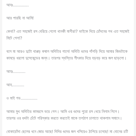
আহঃ…………..
আর পারছি না আমি!
কেন!? এত সহজেই রস বেরিয়ে গেলো খানকী মাগীর!? ভাইকে দিয়ে চোঁদনের শখ এত সহজেই
মিটে গেল!?
বলে মা আরও দুটো থাপ্পড় কষাল অদিতির গালে! অদিতি গুদের পাঁপড়ি দিয়ে আমার জিভটাকে
কামড়ে ধরলো দুসেকেন্ডের জন্য। তারপর স্বস্তির শীৎকার দিয়ে হড়হড় করে জল ছাড়লো।
আহঃ………..
আহ………..
ও মাই গড……………
আমার মুখ অদিতির কামরসে ভরে গেল। আমি ওর গুদের পুরো রস খেয়ে নিলাম গিলে।
তারপর ওর গুদটা চেঁটে পরিস্কার করতে করতেই মাকে তলঠাপ চালাতে থাকলাম সমানে।
বোকাচোঁদা ছেলের ধনে জোর আছে! দিদির গুদের জল খসিয়েও ঠাপিয়ে চলেছে! মা বোনের চটি