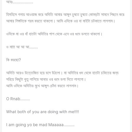
আহঃ……………….
হিসহিসে গলায় আওয়াজ করে অদিতি আমার আঙ্গুল চুষতে চুষতে কোমড়টা সামনে পিছনে করে
আমার লিঙ্গটাকে গরম করতে থাকলো। আমি এদিকে ওর বা মাইটা চটকাতে লাগলাম।
ওদিকে মা ওর বাঁ হাতটা অদিতির পাশ থেকে এনে ওর গুদে ডলতে থাকলো।
ও মাাাা আ আ আ……..
কি করছো?
অদিতি আরও উত্তেজিত হয়ে বলে উঠলো। মা অদিতির গুদ থেকে হাতটা চকিতের জন্য
সরিয়ে কিছুটা থুতু লাগিয়ে আবার ওর গুদে ডলা দিতে লাগলো।
আমি ওদিকে অদিতির মুখে আঙ্গুল চোঁদা করতে লাগলাম।
O Rnab………
What both of you are doing with me!!!!
I am going yo be mad Maaaaa……….