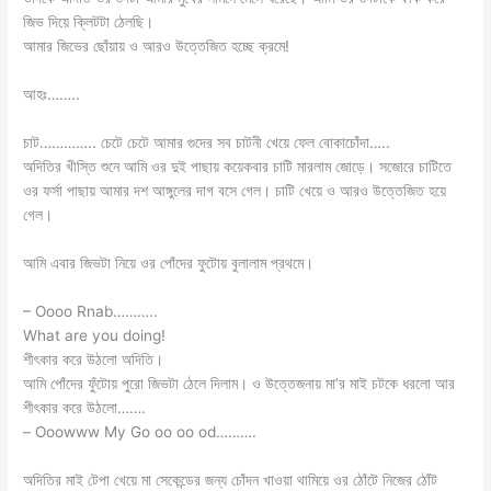
জিভ দিয়ে ক্লিটটা ঠেলছি।
আমার জিভের ছোঁয়ায় ও আরও উত্তেজিত হচ্ছে ক্রমে!
আহঃ……..
চাট………….. চেটে চেটে আমার গুদের সব চাটনী খেয়ে ফেল বোকাচোঁদা…..
অদিতির খীস্তি শুনে আমি ওর দুই পাছায় কয়েকবার চাটি মারলাম জোড়ে। সজোরে চাটিতে
ওর ফর্সা পাছায় আমার দশ আঙ্গুলের দাগ বসে গেল। চাটি খেয়ে ও আরও উত্তেজিত হয়ে
গেল।
আমি এবার জিভটা নিয়ে ওর পোঁদের ফুটোয় বুলালাম প্রথমে।
– Oooo Rnab………..
What are you doing!
শীৎকার করে উঠলো অদিতি।
আমি পোঁদের ফুঁটোয় পুরো জিভটা ঠেলে দিলাম। ও উত্তেজনায় মা’র মাই চটকে ধরলো আর
শীৎকার করে উঠলো…….
– Ooowww My Go oo oo od……….
অদিতির মাই টেপা খেয়ে মা সেকেন্ডের জন্য চোঁদন খাওয়া থামিয়ে ওর ঠোঁটে নিজের ঠোঁট