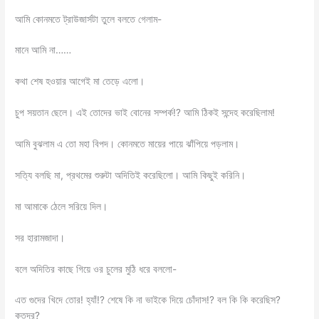
আমি কোনমতে ট্রাউজার্সটা তুলে বলতে গেলাম-
মানে আমি না……
কথা শেষ হওয়ার আগেই মা তেড়ে এলো।
চুপ সয়তান ছেলে। এই তোদের ভাই বোনের সম্পর্ক!? আমি ঠিকই সন্দেহ করেছিলাম!
আমি বুঝলাম এ তো মহা বিপদ। কোনমতে মায়ের পায়ে ঝাঁপিয়ে পড়লাম।
সত্যি বলছি মা, প্রথমের শুরুটা অদিতিই করেছিলো। আমি কিছুই করিনি।
মা আমাকে ঠেলে সরিয়ে দিল।
সর হারামজাদা।
বলে অদিতির কাছে গিয়ে ওর চুলের মুঠি ধরে বললো-
এত গুদের খিদে তোর! হ্যাঁ!? শেষে কি না ভাইকে দিয়ে চোঁদাস!? বল কি কি করেছিস?
কতদূর?