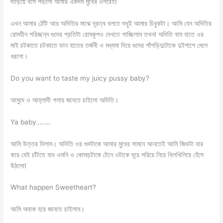
দাঁড়িয়ে বসে পড়লো আমার একদম মুখের ওপরেই!
এখন আমার ঠোঁট আর অদিতির মাঝে দূরত্ব বলতে শুধুই আমার চিবুকটা। আমি যেন অদিতির
রোমহীন পরিচ্ছন্ন গুদের প্রতিটা রোমকূপও দেখতে পাচ্ছিলাম তখন! অদিতি বাম হাতে ওর
মাই চটকাতে চটকাতে ডান হাতের তর্জনী ও মধ্যমা দিয়ে গুদের পাঁপড়িদুটোকে দুইপাশে মেলে
ধরলো।
Do you want to taste my juicy pussy baby?
আমুদে ও আহ্লাদী গলায় জানতে চাইলো অদিতি।
Ya baby……..
আমি উত্তর দিলাম। অদিতি ওর গুদটাকে আমার মুখের সামনে আনতেই আমি জিভটা বার
করে যেই চাঁটতে যাব ওমনি ও কোমড়টাকে টেনে ওটাকে দূরে সরিয়ে নিয়ে খিলখিলিয়ে হেঁসে
উঠলো!
What happen Sweetheart?
আমি অবাক হয়ে জানতে চাইলাম।