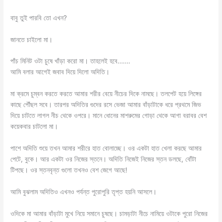
বাবু তুই পারবি তো এখন?
জানতে চাইলো মা।
পাঁচ মিনিট ওটা চুষে খাঁড়া করো মা। তাহলেই হবে…….
আমি বলার আগেই জবাব দিয়ে দিলো অদিতি।
মা ক্রমে চুম্বন করতে করতে আমার শরীর বেয়ে নীচের দিকে নামছে। তলপেট হয়ে লিঙ্গের
কাছে পৌঁছল সবে। তারপর অদিতির গুদের রসে ভেজা আমার বাঁড়াটাকে ধরে প্রথমে জিভ
দিয়ে চাটতে লাগল নীচ থেকে ওপরে। মানে ধোনের মাশরুমের গোড়া থেকে আগা বরাবর বেশ
কয়েকবার চাটলো মা।
পাশে অদিতি শুয়ে তখন আমার শরীরে হাত বোলাচ্ছে। ওর একটা হাত খেলা করছে আমার
পেটে, বুকে। আর একটা ওর নিজের স্তনে। অদিতি নিজেই নিজের স্তন ডলছে, বোঁটা
টিপছে। ওর স্তনবৃন্ত গুলো তখনও বেশ জেগে আছে!
আমি বুঝলাম অদিতিও এখনও পর্যন্ত পুরোপুরি তৃপ্ত হয়নি আসলে।
ওদিকে মা আমার বাঁড়াটা মুখে নিয়ে সমানে চুষছে। চামড়াটা নীচে নামিয়ে ওটাকে পুরো নিজের