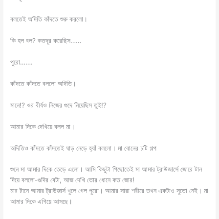
বলতেই অদিতি কাঁদতে শুরু করলো।
কি হল বল? কতদূর করেছিস……
পুরো…….
কাঁদতে কাঁদতে বললো অদিতি।
মানে!? ওর বীর্যও নিজের গুদে নিয়েছিস তুই!?
আমার দিকে দেখিয়ে বলল মা।
অদিতিও কাঁদতে কাঁদতেই ঘাড় নেড়ে হ্যাঁ বললো। মা বোনের চটি গল্প
শুনে মা আমার দিকে তেড়ে এলো। আমি কিছুটা পিছোতেই মা আমার ট্রাউজার্সে জোরে টান
দিয়ে বললো-গুদির বেটা, আজ দেখি তোর ধোনে কত জোর!
মার টানে আমার ট্রাউজার্স খুলে গেল পুরো। আমার সারা শরীরে তখন একটাও সুতো নেই। মা
আমার দিকে এগিয়ে আসছে।