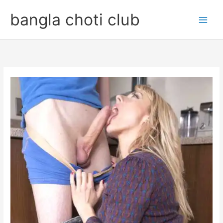
Skip
bangla choti club
to
content