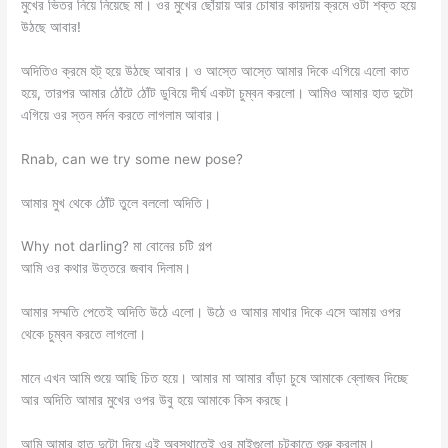
মুখের ভিতর নিয়ে নিয়েছে মা। ওর মুখের ছোঁয়ায় আর চোষার কায়দায় ক্রমে ওটা শক্ত হয়ে
উঠছে আবার!
অদিতিও ক্রমে হট্ হয়ে উঠছে আবার। ও আস্তে আস্তে আমার দিকে এগিয়ে এলো কাত
হয়ে, তারপর আমার ঠোঁটে ঠোঁট ডুবিয়ে দীর্ঘ একটা চুম্বন করলো। আমিও আমার হাত দুটো
এগিয়ে ওর স্তন মর্দন করতে লাগলাম আবার।
Rnab, can we try some new pose?
আমার মুখ থেকে ঠোঁট তুলে বললো অদিতি।
Why not darling? মা বোনের চটি গল্প
আমি ওর কথার উত্তরে জবাব দিলাম।
আমার সম্মতি পেতেই অদিতি উঠে এলো। উঠে ও আমার মাথার দিকে এসে আমায় ওপর
থেকে চুম্বন করতে লাগলো।
মানে এখন আমি শুয়ে আছি চিত হয়ে। আমার মা আমার বাঁড়া চুষে আমাকে ব্লোজব দিচ্ছে
আর অদিতি আমার মুখের ওপর উবু হয়ে আমাকে কিস করছে।
আমি আমার হাত দুটো দিয়ে এই অবস্থাতেই ওর মাইগুলো চটকাতে শুরু করলাম।