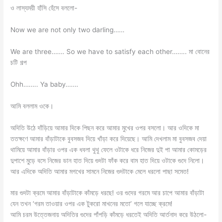
ও লাস্যময়ী হাঁসি হেঁসে বললো-
Now we are not only two darling……
We are three……. So we have to satisfy each other…….. মা বোনের
চটি গল্প
Ohh…….. Ya baby…….
আমি বললাম ওকে।
অদিতি উঠে দাঁড়িয়ে আমার দিকে পিছন করে আমার মুখের ওপর বসলো। আর ওদিকে মা
ততক্ষণে আমার বাঁড়াটাকে বুবসজব দিয়ে খাঁড়া করে দিয়েছে। আমি দেখলাম মা বুবসজব দেয়া
থামিয়ে আমার বাঁড়ার ওপর এক ধবলা থুথু ফেলে ওটাকে ধরে নিজের দুই পা আমার কোমড়ের
দুপাশে মু্ড়ে বসে নিজের ডান হাত দিয়ে গুদটা ফাঁক করে বাম হাত দিয়ে ওটাকে গুদে নিলো।
আর এদিকে অদিতি আমার মগখের সামনে নিজের গুদটাকে মেলে ধরলো পাছা সমেত!
মার গুদটা ক্রমে আমার বাঁড়াটাকে কাঁমড়ে ধরছে! ওর গুদের গরমে আর চাপে আমার বাঁড়াটা
যেন তখন ‘গরম তাওয়ার ওপর এক টুকরো মাখনের মতো’ গলে যাচ্ছে ক্রমে!
আমি চরম উত্তেজনায় অদিতির গুদের পাঁপড়ি কাঁমড়ে ধরতেই অদিতি আর্তনাদ করে উঠলো-