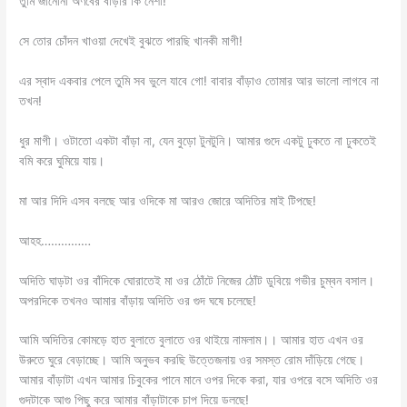
তুমি জানোনা অর্ণবের বাঁড়ার কি নেশা!
সে তোর চোঁদন খাওয়া দেখেই বুঝতে পারছি খানকী মাগী!
এর স্বাদ একবার পেলে তুমি সব ভুলে যাবে গো! বাবার বাঁড়াও তোমার আর ভালো লাগবে না
তখন!
ধুর মাগী। ওটাতো একটা বাঁড়া না, যেন বুড়ো টুনটুনি। আমার গুদে একটু ঢুকতে না ঢুকতেই
বমি করে ঘুমিয়ে যায়।
মা আর দিদি এসব বলছে আর ওদিকে মা আরও জোরে অদিতির মাই টিপছে!
আহহ……………
অদিতি ঘাড়টা ওর বাঁদিকে ঘোরাতেই মা ওর ঠোঁটে নিজের ঠোঁট ডুবিয়ে গভীর চুম্বন বসাল।
অপরদিকে তখনও আমার বাঁড়ায় অদিতি ওর গুদ ঘষে চলেছে!
আমি অদিতির কোমড়ে হাত বুলাতে বুলাতে ওর থাইয়ে নামলাম।। আমার হাত এখন ওর
উরুতে ঘুরে বেড়াচ্ছে। আমি অনুভব করছি উত্তেজনায় ওর সমস্ত রোম দাঁড়িয়ে গেছে।
আমার বাঁড়াটা এখন আমার চিবুকের পানে মানে ওপর দিকে করা, যার ওপরে বসে অদিতি ওর
গুদটাকে আগু পিছু করে আমার বাঁড়াটাকে চাপ দিয়ে ডলছে!