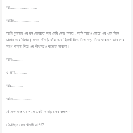
আ…………………….
আউচ…………………..
আমি বুঝলাম ওর রস বেরোতে আর দেরি নেই! ফলতঃ, আমি আরও জোরে ওর গুদে জিভ
চালান করে দিলাম। গুদের পাঁপড়ি ফাঁক করে ক্লিটে জিভ দিয়ে নাড়া দিতে থাকলাম আর তার
সাথে পাল্লা দিয়ে ওর শীৎকারও বাড়তে লাগলো।
আহঃ………
ও মাাাা………..
আঃ………..
আহঃ………………
মা সঙ্গে সঙ্গে ওর গালে একটা থাপ্পড় মেরে বললো-
চেঁচাচ্ছিস কেন খানকী মাগি!?