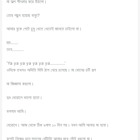
মা অল্প শীৎকার করে উঠলো।
তোর পছন্দ হয়েছে বাবু!?
আমার বুকে পেটে চুমু খেতে খেতেই জানতে চাইলো মা।
হুম…….
তবে……….
‘Ya ya ya ya ya ya ya………….’
ওদিকে তখনও অদিতি দিদি ঠাপ খেয়ে চলেছে। মা বোনের চটি গল্প
মা জিজ্ঞাসা করলো।
দুধ বেরোলে ভালো হতো।
বললাম আমি।
বেরোবে। আজ থেকে ঠিক ৯মাস ১০ দিন পর। যখন আমি আবার মা হবো।
বলেই নিজের ডান স্তনের বোঁটাটা আমার মুখে সেঁটে ধরলো মা।