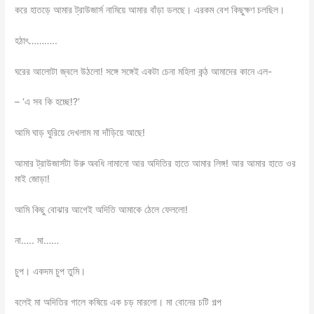
করে হাতড়ে আমার ট্রাউজার্স নামিয়ে আমার বাঁড়া ডলছে। এরকম বেশ কিছুক্ষণ চলছিল।
হঠাৎ………..
ঘরের আলোটা জ্বলে উঠলো! সঙ্গে সঙ্গেই একটা চেনা মহিলা কন্ঠ আমাদের কানে এল-
– ‘এ সব কি হচ্ছে!?’
আমি ঘাড় ঘুরিয়ে দেখলাম মা দাঁড়িয়ে আছে!
আমার ট্রাউজার্সটা উরু অবধি নামানো আর অদিতির হাতে আমার লিঙ্গ! আর আমার হাতে ওর
মাই জোড়া!
আমি কিছু বোঝার আগেই অদিতি আমাকে ঠেলে ফেললো!
না….. মা……
চুপ। একদম চুপ তুমি।
বলেই মা অদিতির গালে কষিয়ে এক চড় মারলো। মা বোনের চটি গল্প