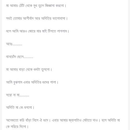
মা আমার ঠোঁট থেকে মুখ তুলে জিজ্ঞাসা করলো।
সবই তোমার আশীর্বাদ আর অদিতির ভালোবাসা।
বলে আমি আরও জোরে মার মাই টিপতে লাগলাম।
আহঃ………
বানচোঁদ ছেলে………
মা আমার বাড়া থেকে গুদটা তুললো।
আমি বুঝলাম এবার অদিতির গুদের পালা।
সরো না মা………
অদিতি মা কে বললো।
অনেকতো কচি বাঁড়া নিলে ঐ গুদে। এবার আমার জ্বালাটাও মেটাতে দাও। বলে অদিতি মা
কে সরিয়ে দিলো।