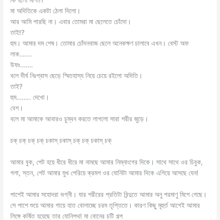
কি হলো মাগী!?
মা অদিতিকে একটা ঠেলা দিলো।
আর আমি পারছি না। এবার তোমরা মা ছেলেতে চোঁদো।
তাই!?
হুম। আমার দম শেষ। তোমার চোঁদনবাজ ছেলে অনেকক্ষণ চালাবে এখন। বেস্ট অফ
লাক…….
উফঃ…….
বলে দীর্ঘ নিঃশ্বাস ছেড়ে স্মিতহাস্য নিয়ে চেয়ে রইলো অদিতি।
তাই?
হুম…….. দেখো।
বেশ।
বলে মা আমাকে আবারও চুম্বন করতে লাগলো সারা শরীর জুড়ে।
চক্ চক্ চক্ চক্ চকাস্ চকাস্ চক্ চক্ চকাস্ চক্
আমার বুক, পেট হয়ে ধীরে ধীরে মা নামছে আমার নিম্নাংগের দিকে। সাথে সাথে ওর চিবুক,
গলা, স্তন, পেট আমার মুখ পেরিয়ে ক্রমশ ওর যোনিটা আমার দিকে এগিয়ে আসছে যেন!
পাশেই আমার সহোদরা ভগ্নী। যার শরীরের প্রতিটা বিন্দুতে আমার অনু পরমাণু মিশে গেছে।
সে পাশে শুয়ে আমার গায়ে হাত বোলাচ্ছে চরম তৃপ্তিতে। কারণ কিছু মূহুর্ত আগেই আমার
লিঙ্গে কর্ষিত হয়েছে তার যোনিপথ! মা বোনের চটি গল্প