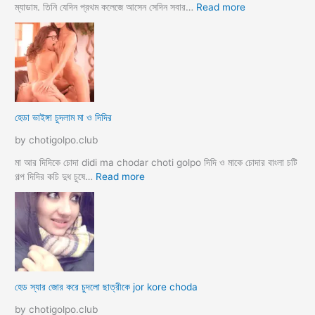
স্ত্রী
:
ম্যাডাম. তিনি যেদিন প্রথম কলেজে আসেন সেদিন সবার…
Read more
র
হো
ব
টে
উ
ল
ব
রু
দ
মে
লে
স
সে
ব
হেডা ভাইঙ্গা চুদলাম মা ও দিদির
ক্স
থে
ক
কে
by chotigolpo.club
রা
সু
ন্দ
মা আর দিদিকে চোদা didi ma chodar choti golpo দিদি ও মাকে চোদার বাংলা চটি
রী
:
গল্প দিদির কচি দুধ চুষে…
Read more
M
হে
a
ডা
d
ভা
a
ই
m
ঙ্গা
কে
চু
চু
দ
হেড স্যার জোর করে চুদলো ছাত্রীকে jor kore choda
দ
লা
লা
ম
by chotigolpo.club