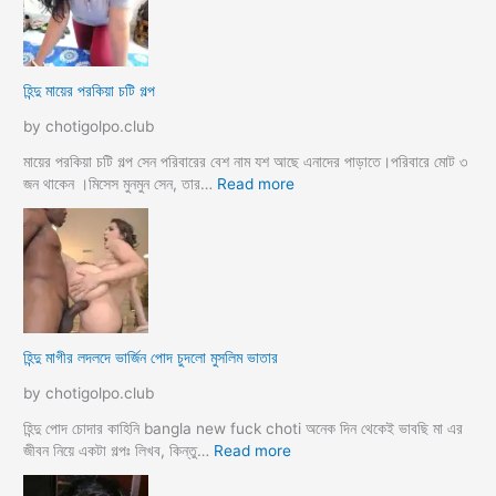
ও
য়ে
মে
ও
য়ে
খা
কে
লা
হিন্দু মায়ের পরকিয়া চটি গল্প
চু
ও
দ
মা
by chotigolpo.club
লো
মা
তো
মায়ের পরকিয়া চটি গল্প সেন পরিবারের বেশ নাম যশ আছে এনাদের পাড়াতে।পরিবারে মোট ৩
বো
:
জন থাকেন ।মিসেস মুনমুন সেন, তার…
Read more
ন
হি
কে
ন্দু
চো
মা
দা
য়ে
র
র
কা
প
হি
র
হিন্দু মাগীর লদলদে ভার্জিন পোদ চুদলো মুসলিম ভাতার
নী
কি
য়া
by chotigolpo.club
চ
টি
হিন্দু পোদ চোদার কাহিনি bangla new fuck choti অনেক দিন থেকেই ভাবছি মা এর
গ
:
জীবন নিয়ে একটা গল্পঃ লিখব, কিন্তু…
Read more
ল্প
হি
ন্দু