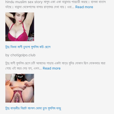
o
লো
hindu muslim sex story মাসুম একা একা বারান্দায় পায়চারী করছে। হালকা বাতাস
k
কে
:
বইছে। বারান্দা থেকেপাসের বাসার রান্নাঘর দেখা যায়। ওরা…
Read more
i
রা
হি
a
গু
ন্দু
দ
বৌ
পো
দি
দে
মু
জো
স
র
লি
হিন্দু বিধবা মাগী চুদলো মুসলিম কচি ছেলে
ক
ম
রে
দে
by chotigolpo.club
চু
ব
দ
র
হিন্দু মাগী মুসলিম ছেলে চটি আমাদের পাড়ায় একটা মাত্র মুদির দোকান ছিল দোকনদার মারা
লো
হ
:
গেছে এই বছর দেড় হল, এখন…
Read more
ট
হি
সে
ন্দু
ক্স
বি
কা
ধ
হি
বা
নী
মা
h
গী
হিন্দু বান্ধবীর বিরাট মাংসল ভোদা চুদে মুসলিম বন্ধু
i
চু
n
দ