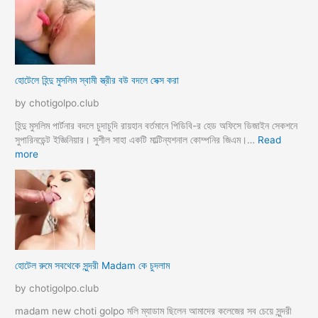
হোটেলে হিন্দু মুসলিম স্বামী স্ত্রীর বউ বদলে সেক্স করা
by chotigolpo.club
হিন্দু মুসলিম পার্টনার বদলে চুদাচুদি রায়হান বর্তমানে পিডিবি-র হেড অফিসে ডিজাইন সেকশনে
সুপারিনডেন্ট ইজ্ঞিনিয়ার। সুশীল সাহা একটি মাল্টিন্যশনাল কোম্পনির জিএম।…
Read
:
more
হো
টে
লে
হি
ন্দু
মু
স
হোটেল রুমে সবথেকে সুন্দরী Madam কে চুদলাম
লি
ম
by chotigolpo.club
স্বা
মী
madam new choti golpo মলি ম্যাডাম ছিলেন আমাদের কলেজের সব চেয়ে সুন্দরী