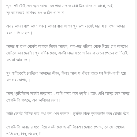
পুরো শরীরটাই যেন সেক্স বোম্ব, দুধ পাছা দেখলে মাথা ঠিক থাকে না কারো, তাই
স্বাভাবিকতই আমারও মাথাও ঠিক থাকে না।
এবার আসল গল্পে আসা যাক। আমার বাবা আমার খুব অল্প বয়সেই মারা যায়, তখন আমার
বয়স ৭ কি ৮ হবে।
আমার মা তখন থেকেই আমাকে নিয়েই আছেন, বাবা-মার পরিবার থেকে বিয়ের চাপ আসলেও
সেদিকে কান দেননি। খুব ধার্মিক মেয়ে, একটা মাদ্রাসাতে পড়িয়ে যা বেতন পেতেন তা দিয়েই
চলতো আমাদের।
খুব শান্তিতেই চলছিলো আমাদের জীবন, কিন্তু আজ যা ঘটলো তাতে সব উলট-পালট হয়ে
যাওয়ার জোগাড়।
আম্মু প্রতিদিনের মতোই মাদ্রাসায় , আমি বাসায় বসে পড়ছি। হঠাৎ দেখি আম্মুর রুমে আম্মুর
মোবাইলটা বাজছে, এক আত্মীয়ের ফোন।
আমি ফোনটা রিসিভ করে কথা বলা শেষ করলাম। মুসলিম মাকে ব্লাকমেইল করে চোদার ঘটনা
মোবাইলটা আবার রাখতে গিয়ে একটা মেসেজ নটিফিকেশন দেখতে পেলাম, কে যেন মেসেজ
পাঠিয়েছে, কিছু খেয়েছো?