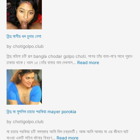
মা
গী
র
ল
দ
হিন্দু মাগীর গুদ চুদার নেশা
ল
দে
by chotigolpo.club
ভা
র্জি
হিন্দু মহিলা চটি গল্প bangla chodar golpo choti. সাগর তাঁর বাবা-মা’র সাথে পুরান
ন
:
ঢাকায় থাকে। বয়স ১৫।তাঁর বাবার নাম দেবলাল…
Read more
পো
হি
দ
ন্দু
চু
মা
দ
গী
লো
র
মু
গু
স
দ
হিন্দু মা মুসলিম চাচার পরকিয়া mayer porokia
লি
চু
ম
দা
by chotigolpo.club
ভা
র
তা
নে
মা চাচার পরকিয়া চটি নমস্কার আমি মিস চক্রবর্তী। আজ আমি আমার মা এর জীবনে ঘটে
র
শা
:
যাওয়া একটি সত্যি ঘটনার বিবরণ…
Read more