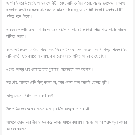
জামাটা উপরে উঠাতেই আম্মুর মেদবিহীন পেট, নাভি বেরিয়ে এলো, এরপর দুধজোড়া। আম্মু
একহাতে ওদুটোকে ঢেকে আরেকহাতে আমার থেকে স্যান্ডো গেঞ্জিটা নিলো। এরপর মাথাটা
গলিয়ে পড়ে নিলো।
এ যেন রূপকথার মতো! আমার আদরের ধার্মিক মা আমারই জাঙ্গিয়া-গেঞ্জি পড়ে আমার সামনে
দাঁড়িয়ে আছে।
দুধের সাইডগুলো বেরিয়ে আছে, আর নিচে থাই-পাছা দেখা যাচ্ছে। আমি আম্মুর পিছনে গিয়ে
নাভি-পেটে হাত বুলাতে লাগলাম, বাধা দেয়ার মতো শক্তি আম্মুর দেহে নেই।
এরপর আম্মুর থাই গুলোতে হাত বুলালাম, ইচ্ছামতো কিস করলাম।
ভয় নেই, আজকে বেশি কিছু করবো না, আর একটা কাজ করলেই তোমার ছুটি।
আম্মু এখনো নির্বাক, কোন কথা নেই।
নীল ডাউন হয়ে আমার সামনে বসো। ধার্মিক আম্মুকে চোদার চটি
আম্মুকে জোড় করে নীল ডাউন করে আমার সামনে বসালাম। এরপর আমার প্যান্ট খুলে আমার
ধন বের করলাম।