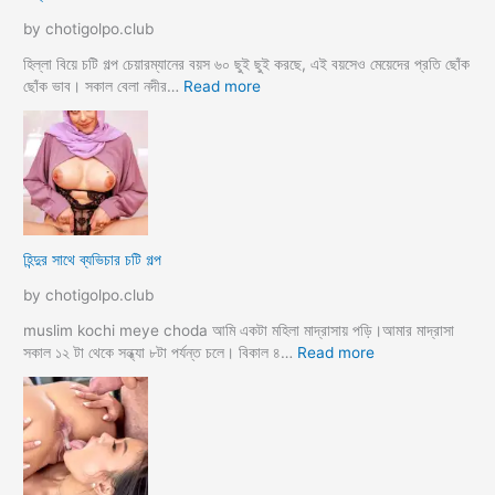
e
মা
by chotigolpo.club
c
গী
h
তো
হিল্লা বিয়ে চটি গল্প চেয়ারম্যানের বয়স ৬০ ছুই ছুই করছে, এই বয়সেও মেয়েদের প্রতি ছোঁক
o
র
:
ছোঁক ভাব। সকাল বেলা নদীর…
Read more
d
গু
হি
a
দ
ল্লা
চু
বি
দে
বা
সু
হ
খ
ও
দি
পা
হিন্দুর সাথে ব্যভিচার চটি গল্প
ব
ছা
চো
by chotigolpo.club
দা
র
muslim kochi meye choda আমি একটা মহিলা মাদ্রাসায় পড়ি।আমার মাদ্রাসা
গ
:
সকাল ১২ টা থেকে সন্ধ্যা ৮টা পর্যন্ত চলে। বিকাল ৪…
Read more
ল্প
হি
ন্দু
র
সা
থে
ব্য