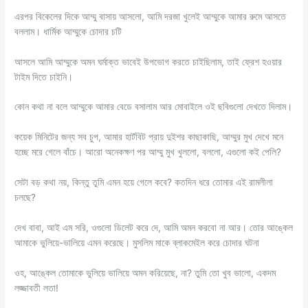
এরপর বিকেলের দিকে আম্মু বাসায় আসলো, আমি দরজা খুলেই আম্মুকে আমার রুমে আসতে
বললাম। ধার্মিক আম্মুকে চোদার চটি
আসলে আমি আম্মুকে অমন ঘর্মাক্ত ভাবেই উপভোগ করতে চাইছিলাম, তাই ফ্রেশ হওয়ার
টাইম দিতে চাইনি।
কোন কথা না বলে আম্মুকে আমার বেডে বসালাম আর মোবাইলে ওই ছবিগুলো দেখতে দিলাম।
কয়েক মিনিটের জন্য সব চুপ, আমার হার্টবিট প্রায় দুইশর কাছাকাছি, আম্মুর মুখ দেখে মনে
হচ্ছে মরে গেলে বাঁচে। আরো অনেকক্ষণ পর আম্মু মুখ খুললো, বললো, এগুলো কই পেলি?
সেটা বড় কথা নয়, কিন্তু তুমি এমন হয়ে গেলে কবে? কতদিন ধরে তোমার এই রামলীলা
চলছে?
দেখ বাবা, আই এম সরি, ওগুলো ডিলেট করে দে, আমি অমন করবো না আর। তোর আঙ্কেল
আমাকে ভুলিয়ে-ভালিয়ে এমন করেছে। মুসলিম মাকে ব্লাকমেইল করে চোদার ঘটনা
ওহ, আঙ্কেল তোমাকে ভুলিয়ে ভালিয়ে অমন করিয়েছে, না? তুমি তো খুব ভালো, একদম
লজ্জাবতী লতা!