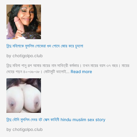
হি
ন্দু
মা
মু
স
লি
ম
হিন্দু মহিলাকে মুসলিম লোকেরা গুদ পোদে জোর করে চুদলো
চা
চা
by chotigolpo.club
র
প
হিন্দু মহিলা পানু গল্প আমার মায়ের নাম সাবিত্রী কর্মকার। তখন মায়ের বয়স ৩৭ বছর। মায়ের
র
:
দেহের গড়ন ৪০-৩৬-৩৮। মোটামুটি ভালোই…
Read more
কি
হি
য়া
ন্দু
m
ম
a
হি
y
লা
e
কে
r
মু
হিন্দু বৌদি মুসলিম দেবর হট সেক্স কাহিনী hindu muslim sex story
p
স
o
লি
by chotigolpo.club
r
ম