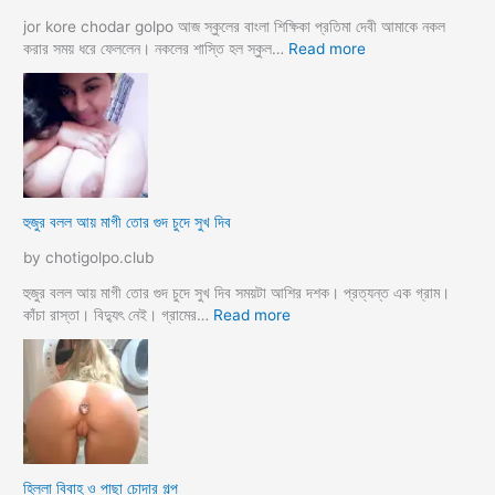
ম
মা
ও
jor kore chodar golpo আজ স্কুলের বাংলা শিক্ষিকা প্রতিমা দেবী আমাকে নকল
দি
:
করার সময় ধরে ফেললেন। নকলের শাস্তি হল স্কুল…
Read more
দি
হে
র
ড
স্যা
র
জো
র
ক
হুজুর বলল আয় মাগী তোর গুদ চুদে সুখ দিব
রে
চু
by chotigolpo.club
দ
লো
হুজুর বলল আয় মাগী তোর গুদ চুদে সুখ দিব সময়টা আশির দশক। প্রত্যন্ত এক গ্রাম।
ছা
:
কাঁচা রাস্তা। বিদ্যুৎ নেই। গ্রামের…
Read more
ত্রী
হু
কে
জু
j
র
o
ব
r
ল
k
ল
o
আ
হিল্লা বিবাহ ও পাছা চোদার গল্প
r
য়