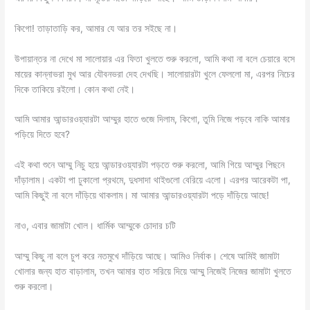
কিগো! তাড়াতাড়ি কর, আমার যে আর তর সইছে না।
উপায়ান্তর না দেখে মা সালোয়ার এর ফিতা খুলতে শুরু করলো, আমি কথা না বলে চেয়ারে বসে
মায়ের কান্নাভরা মুখ আর যৌবনভরা দেহ দেখছি। সালোয়ারটা খুলে ফেললো মা, এরপর নিচের
দিকে তাকিয়ে রইলো। কোন কথা নেই।
আমি আমার আন্ডারওয়্যারটা আম্মুর হাতে গুজে দিলাম, কিগো, তুমি নিজে পড়বে নাকি আমার
পড়িয়ে দিতে হবে?
এই কথা শুনে আম্মু নিচু হয়ে আন্ডারওয়্যারটা পড়তে শুরু করলো, আমি গিয়ে আম্মুর পিছনে
দাঁড়ালাম। একটা পা ঢুকালো প্রথমে, দুধসাদা থাইগুলো বেরিয়ে এলো। এরপর আরেকটা পা,
আমি কিছুই না বলে দাঁড়িয়ে থাকলাম। মা আমার আন্ডারওয়্যারটা পড়ে দাঁড়িয়ে আছে!
নাও, এবার জামাটা খোল। ধার্মিক আম্মুকে চোদার চটি
আম্মু কিছু না বলে চুপ করে নতমুখে দাঁড়িয়ে আছে। আমিও নির্বাক। শেষে আমিই জামাটা
খোলার জন্য হাত বাড়ালাম, তখন আমার হাত সরিয়ে দিয়ে আম্মু নিজেই নিজের জামাটা খুলতে
শুরু করলো।