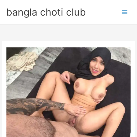
Skip
bangla choti club
to
content