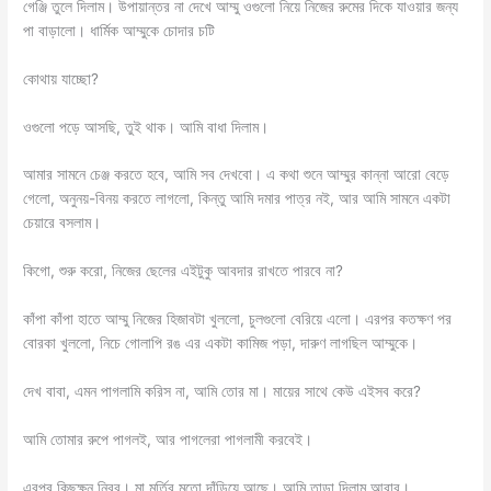
গেঞ্জি তুলে দিলাম। উপায়ান্তর না দেখে আম্মু ওগুলো নিয়ে নিজের রুমের দিকে যাওয়ার জন্য
পা বাড়ালো। ধার্মিক আম্মুকে চোদার চটি
কোথায় যাচ্ছো?
ওগুলো পড়ে আসছি, তুই থাক। আমি বাধা দিলাম।
আমার সামনে চেঞ্জ করতে হবে, আমি সব দেখবো। এ কথা শুনে আম্মুর কান্না আরো বেড়ে
গেলো, অনুনয়-বিনয় করতে লাগলো, কিন্তু আমি দমার পাত্র নই, আর আমি সামনে একটা
চেয়ারে বসলাম।
কিগো, শুরু করো, নিজের ছেলের এইটুকু আবদার রাখতে পারবে না?
কাঁপা কাঁপা হাতে আম্মু নিজের হিজাবটা খুললো, চুলগুলো বেরিয়ে এলো। এরপর কতক্ষণ পর
বোরকা খুললো, নিচে গোলাপি রঙ এর একটা কামিজ পড়া, দারুণ লাগছিল আম্মুকে।
দেখ বাবা, এমন পাগলামি করিস না, আমি তোর মা। মায়ের সাথে কেউ এইসব করে?
আমি তোমার রুপে পাগলই, আর পাগলেরা পাগলামী করবেই।
এরপর কিছুক্ষন নিরব। মা মূর্তির মতো দাঁড়িয়ে আছে। আমি তাড়া দিলাম আবার।