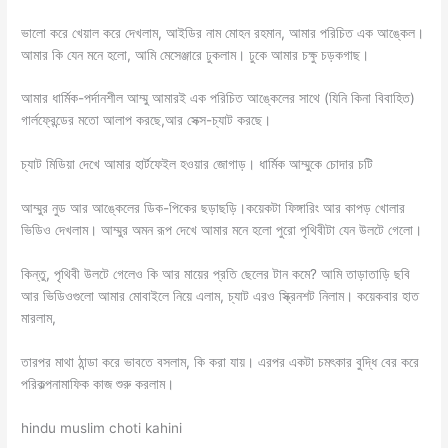
ভালো করে খেয়াল করে দেখলাম, আইডির নাম মোহন রহমান, আমার পরিচিত এক আঙ্কেল।
আমার কি যেন মনে হলো, আমি মেসেঞ্জারে ঢুকলাম। ঢুকে আমার চক্ষু চড়কগাছ।
আমার ধার্মিক-পর্দানশীল আম্মু আমারই এক পরিচিত আঙ্কেলের সাথে (যিনি কিনা বিবাহিত)
গার্লফ্রেন্ডের মতো আলাপ করছে,আর সেক্স-চ্যাট করছে।
চ্যাট মিডিয়া দেখে আমার হার্টফেইল হওয়ার জোগাড়। ধার্মিক আম্মুকে চোদার চটি
আম্মুর নুড আর আঙ্কেলের ডিক-পিকের ছড়াছড়ি।কয়েকটা ফিঙ্গারিং আর কাপড় খোলার
ভিডিও দেখলাম। আম্মুর অমন রূপ দেখে আমার মনে হলো পুরো পৃথিবীটা যেন উলটে গেলো।
কিন্তু, পৃথিবী উলটে গেলেও কি আর মায়ের প্রতি ছেলের টান কমে? আমি তাড়াতাড়ি ছবি
আর ভিডিওগুলো আমার মোবাইলে নিয়ে এলাম, চ্যাট এরও স্ক্রিনশট নিলাম। কয়েকবার হাত
মারলাম,
তারপর মাথা ঠান্ডা করে ভাবতে বসলাম, কি করা যায়। এরপর একটা চমৎকার বুদ্ধি বের করে
পরিকল্পনামাফিক কাজ শুরু করলাম।
hindu muslim choti kahini