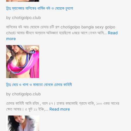
ভি
হিন্দু ম্যানেজার মালিকের ধার্মিক বউ ও মেয়েকে চুদলো
চা
র
by chotigolpo.club
চ
টি
মালিকের বউ আর মেয়েকে চোদার চটি গল্প chotigolpo bangla sexy golpo
গ
choti আমার জীবনে অন্যতম অভিজ্ঞতা হয়েছিলো ৬বছর আগে।তখন আমি…
Read
ল্প
:
more
হি
ন্দু
ম্যা
নে
জা
র
মা
হিন্দু মেয়ে ও খালা ও মামাতো বোনকে চোদার কাহিনী
লি
কে
by chotigolpo.club
র
ধা
চোদার কাহিনী আমি রহিম , বয়স ৫৭। ঢাকার কাছাকাছি গ্রামে থাকি, ১০০ একর আখের
র্মি
:
ক্ষেত আমার। ৫ ফুট ১১ ইঞ্চি,…
Read more
ক
হি
ব
ন্দু
উ
মে