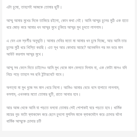
এটা চুষো, তাহলেই আজকে তোমার ছুটি।
আম্মু আমার মুখের দিকে তাকিয়ে রইলো, কোন কথা নেই। আমি আম্মুর চুলের মুঠি এক হাতে
ধরে জোড় করে আমার ধন আম্মুর মুখে ঢুকিয়ে আম্মুর মুখ চুদতে লাগলাম।
এ যেন এক স্বর্গীয় অনুভূতি। আমার দেবির মতো মা আমার ধন চুষে দিচ্ছে, আর আমি তার
চুলের মুঠি ধরে খিস্তি করছি। এত সূখ আর কোথায় আছে? অনেকদিন পর মন ভরে মাল
আউট করলাম আম্মুর মুখে।
আম্মু সব ফেলে দিতে চাইলেও আমি মুখ থেকে মাল ফেলতে দিলাম না, এক ফোটা মালও যদি
নিচে পড়ে তাহলে সব ছবি ইন্টারনেটে যাবে।
অগত্যা মা মুখ বুজে সব মাল খেয়ে নিলো। আমিও আমার বেডে বসে হাপাতে লাগলাম,
বললাম, এখনকার মতো তোমার ছুটি, রাতে আবার হবে।
আর আজ থেকে আমি যা পড়তে বলবো তোমায় সেই পোশাকই ঘরে পড়তে হবে। ধার্মিক
মায়ের নুড ফটো ব্লাকমেল করে ছেলে চুদলো মুসলিম মাকে ব্লাকমেইল করে চোদার ঘটনা
ধার্মিক আম্মুকে চোদার চটি