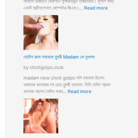
অফিসে ডিজাইন সেকশনে সুপারিনডেন্ট ইজ্ঞিনিয়ার। সুশীল সাহা
:
একটি মাল্টিন্যশনাল কোম্পনির জিএম।…
Read more
হো
টে
লে
হি
ন্দু
মু
স
হোটেল রুমে সবথেকে সুন্দরী Madam কে চুদলাম
লি
by chotigolpo.club
ম
স্বা
madam new choti golpo মলি ম্যাডাম ছিলেন
মী
আমাদের কলেজের সব চেয়ে সুন্দরী ম্যাডাম. তিনি যেদিন প্রথম
স্ত্রী
:
কলেজে আসেন সেদিন সবার…
Read more
র
হো
ব
টে
উ
ল
ব
রু
দ
মে
লে
স
সে