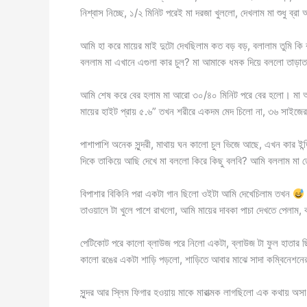
নিশ্বাস নিচ্ছে, ১/২ মিনিট পরেই মা দরজা খুললো, দেখলাম মা শুধু ব্র
আমি হা করে মায়ের মাই দুটো দেখছিলাম কত বড় বড়, বলালাম তুমি ক
বললাম মা এখানে এগুলা কার চুল? মা আমাকে ধমক দিয়ে বললো তাড়
আমি শেষ করে বের হলাম মা আরো ৩০/৪০ মিনিট পরে বের হলো। মা আমা
মায়ের হাইট প্রায় ৫.৬” তখন শরীরে একদম মেদ চিলো না, ৩৬ সাইজের ম
পাশাপাশি অনেক সুন্দরী, মাথায় ঘন কালো চুল ভিজে আছে, এখন কার ইন
দিকে তাকিয়ে আছি দেখে মা বললো কিরে কিছু বলবি? আমি বললাম মা তোম
বিপাশার বিকিনি পরা একটা গান ছিলো ওইটা আমি দেখেচিলাম তখন
তাওয়ালে টা খুলে পাশে রাখলো, আমি মায়ের দাবকা পাচা দেখতে পেলাম,
পেটিকোট পরে কালো ব্লাউজ পরে নিলো একটা, ব্লাউজ টা ফুল হাতার
কালো রঙের একটা শাড়ি পড়লো, শাড়িতে আবার মাঝে সাদা কম্বিনেশনের 
সুন্দর আর স্লিম ফিগার হওয়ায় মাকে মারাত্মক লাগছিলো এক কথায় অস