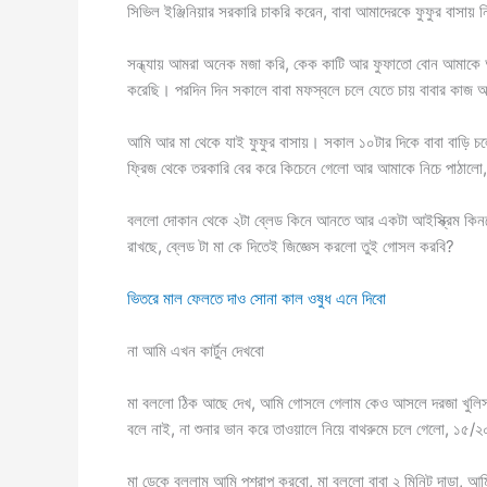
সিভিল ইঞ্জিনিয়ার সরকারি চাকরি করেন, বাবা আমাদেরকে ফুফুর বাসায় ন
সন্ধ্যায় আমরা অনেক মজা করি, কেক কাটি আর ফুফাতো বোন আমাকে 
করেছি। পরদিন দিন সকালে বাবা মফস্বলে চলে যেতে চায় বাবার কাজ আ
আমি আর মা থেকে যাই ফুফুর বাসায়। সকাল ১০টার দিকে বাবা বাড়ি চলে
ফ্রিজ থেকে তরকারি বের করে কিচেনে গেলো আর আমাকে নিচে পাঠালো,
বললো দোকান থেকে ২টা ব্লেড কিনে আনতে আর একটা আইস্ক্রিম কিনতে
রাখছে, ব্লেড টা মা কে দিতেই জিজ্ঞেস করলো তুই গোসল করবি?
ভিতরে মাল ফেলতে দাও সোনা কাল ওষুধ এনে দিবো
না আমি এখন কার্টুন দেখবো
মা বললো ঠিক আছে দেখ, আমি গোসলে গেলাম কেও আসলে দরজা খুলিস ন
বলে নাই, না শুনার ভান করে তাওয়ালে নিয়ে বাথরুমে চলে গেলো, ১৫/২০
মা ডেকে বললাম আমি পশ্রাপ করবো, মা বললো বাবা ২ মিনিট দাড়া, আম