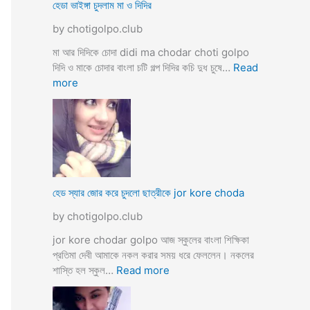
ব
হেডা ভাইঙ্গা চুদলাম মা ও দিদির
ক্স
থে
ক
by chotigolpo.club
কে
রা
সু
মা আর দিদিকে চোদা didi ma chodar choti golpo
ন্দ
দিদি ও মাকে চোদার বাংলা চটি গল্প দিদির কচি দুধ চুষে…
Read
রী
:
more
M
হে
a
ডা
d
ভা
a
ই
m
ঙ্গা
কে
চু
চু
দ
হেড স্যার জোর করে চুদলো ছাত্রীকে jor kore choda
দ
লা
লা
by chotigolpo.club
ম
ম
মা
jor kore chodar golpo আজ স্কুলের বাংলা শিক্ষিকা
ও
প্রতিমা দেবী আমাকে নকল করার সময় ধরে ফেললেন। নকলের
দি
:
শাস্তি হল স্কুল…
Read more
দি
হে
র
ড