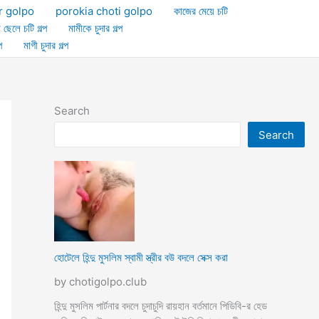
r golpo
porokia choti golpo
কাজের মেয়ে চটি
া ছেলে চটি গল্প
মামীকে চুদার গল্প
প
মাগী চুদার গল্প
Search
Search
হোটেলে হিন্দু মুসলিম স্বামী স্ত্রীর বউ বদলে সেক্স করা
by chotigolpo.club
হিন্দু মুসলিম পার্টনার বদলে চুদাচুদি রায়হান বর্তমানে পিডিবি-র হেড