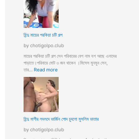
উ
মে
ও
য়ে
মে
ও
য়ে
খা
কে
লা
হিন্দু মায়ের পরকিয়া চটি গল্প
চু
ও
দ
by chotigolpo.club
মা
লো
মা
মায়ের পরকিয়া চটি গল্প সেন পরিবারের বেশ নাম যশ আছে এনাদের
তো
পাড়াতে।পরিবারে মোট ৩ জন থাকেন ।মিসেস মুনমুন সেন,
বো
:
তার…
Read more
ন
হি
কে
ন্দু
চো
মা
দা
য়ে
র
র
কা
প
হি
র
হিন্দু মাগীর লদলদে ভার্জিন পোদ চুদলো মুসলিম ভাতার
নী
কি
by chotigolpo.club
য়া
চ