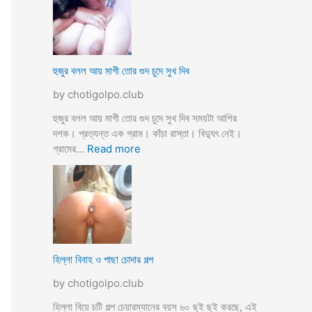
স্যা
র
জো
র
ক
হুজুর বলল আয় মাগী তোর গুদ চুদে সুখ দিব
রে
by chotigolpo.club
চু
দ
হুজুর বলল আয় মাগী তোর গুদ চুদে সুখ দিব সময়টা আশির
লো
দশক। প্রত্যন্ত এক গ্রাম। কাঁচা রাস্তা। বিদ্যুৎ নেই।
ছা
:
গ্রামের…
Read more
ত্রী
হু
কে
জু
j
র
o
ব
r
ল
k
ল
o
আ
হিল্লা বিবাহ ও পাছা চোদার গল্প
r
য়
e
by chotigolpo.club
মা
c
গী
হিল্লা বিয়ে চটি গল্প চেয়ারম্যানের বয়স ৬০ ছুই ছুই করছে, এই
h