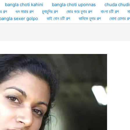
bangla choti kahini
bangla choti uponnas
chuda chudi
র গল্প
গুদ মারার গল্প
চুদাচুদির গল্প
জোর করে চুদার গল্প
বাংলা চটি গল্প
ম
ল্প bangla sexer golpo
ভাই বোন চটি গল্প
ভাবিকে চুদার গল্প
ভোদা চোদার গল্