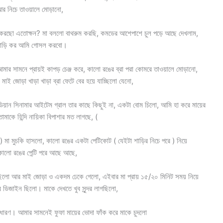
া আর নিচে তাওয়ালে মোড়ানো,
ি করছো এতোক্ষন? মা বললো বাথরুম করছি, কমডের আশেপাশে চুল পড়ে আছে দেখলাম,
াতাড়ি কর আমি গোসল করবো।
র সামনে প্রায়ই কাপড় চেঞ্জ করে, কালো রঙের ব্রা পরা কোমরে তাওয়ালে মোড়ানো,
াই জোড়া খাড়া খাড়া ব্রা ফেটে বের হয়ে যাচ্ছিলো যেনো,
্ডিয়ান সিনামার আইটেম গ্রাল তার কাছে কিছুই না, একটা বোম চিলো, আমি হা করে মায়ের
াকে হিন্দি নায়িকা বিপাশার মত লাগছে, (
) মা মুচকি হাসলো, কালো রঙের একটা পেটিকোট ( যেইটা শাড়ির নিচে পরে ) নিয়ে
 কালো রঙের পেন্টি পরে আছে আছে,
 ছিলো আর মাই জোড়া ও একদম ঢেকে গেলো, এইবার মা প্রায় ১৫/২০ মিনিট সময় নিয়ে
ডিজাইন ছিলো। মাকে দেখতে খুব সুন্দর লাগছিলো,
াধারণ। আমার সামনেই ফুফা মায়ের ভোদা ফাঁক করে মাকে চুদলো