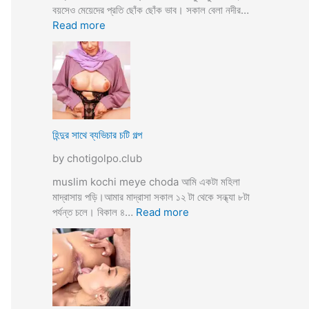
তো
বয়সেও মেয়েদের প্রতি ছোঁক ছোঁক ভাব। সকাল বেলা নদীর…
o
র
:
Read more
d
গু
হি
a
দ
ল্লা
চু
বি
দে
বা
সু
হ
খ
ও
দি
পা
হিন্দুর সাথে ব্যভিচার চটি গল্প
ব
ছা
by chotigolpo.club
চো
দা
muslim kochi meye choda আমি একটা মহিলা
র
মাদ্রাসায় পড়ি।আমার মাদ্রাসা সকাল ১২ টা থেকে সন্ধ্যা ৮টা
গ
:
পর্যন্ত চলে। বিকাল ৪…
Read more
ল্প
হি
ন্দু
র
সা
থে
ব্য