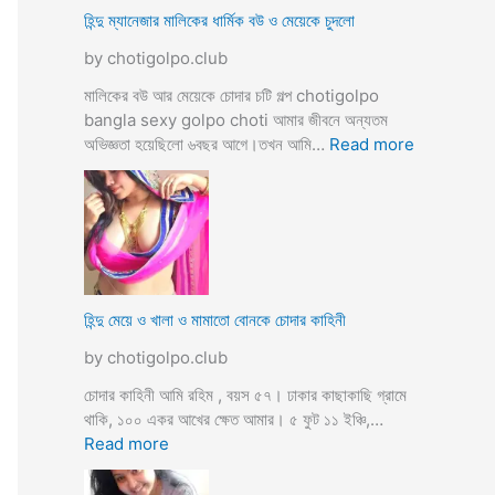
ভি
হিন্দু ম্যানেজার মালিকের ধার্মিক বউ ও মেয়েকে চুদলো
চা
by chotigolpo.club
র
চ
মালিকের বউ আর মেয়েকে চোদার চটি গল্প chotigolpo
টি
bangla sexy golpo choti আমার জীবনে অন্যতম
গ
:
অভিজ্ঞতা হয়েছিলো ৬বছর আগে।তখন আমি…
Read more
ল্প
হি
ন্দু
ম্যা
নে
জা
র
মা
হিন্দু মেয়ে ও খালা ও মামাতো বোনকে চোদার কাহিনী
লি
by chotigolpo.club
কে
র
চোদার কাহিনী আমি রহিম , বয়স ৫৭। ঢাকার কাছাকাছি গ্রামে
ধা
থাকি, ১০০ একর আখের ক্ষেত আমার। ৫ ফুট ১১ ইঞ্চি,…
র্মি
:
Read more
ক
হি
ব
ন্দু