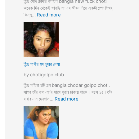
হিন্দু পোদ চোদার কাহিনি bangla new fuck choti
টি
অনেক দিন থেকেই ভাবছি মা এর জীবন নিয়ে একটা গল্পঃ লিখব,
গ
:
কিন্তু…
Read more
ল্প
হি
ন্দু
মা
গী
র
ল
দ
হিন্দু মাগীর গুদ চুদার নেশা
ল
by chotigolpo.club
দে
ভা
হিন্দু মহিলা চটি গল্প bangla chodar golpo choti.
র্জি
সাগর তাঁর বাবা-মা’র সাথে পুরান ঢাকায় থাকে। বয়স ১৫।তাঁর
ন
:
বাবার নাম দেবলাল…
Read more
পো
হি
দ
ন্দু
চু
মা
দ
গী
লো
র
মু