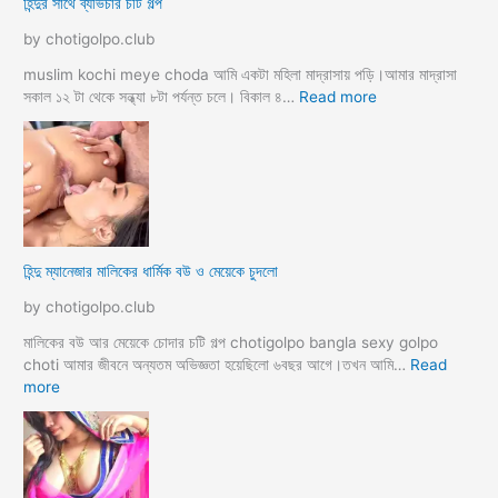
হিন্দুর সাথে ব্যভিচার চটি গল্প
ব
ছা
চো
by chotigolpo.club
দা
র
muslim kochi meye choda আমি একটা মহিলা মাদ্রাসায় পড়ি।আমার মাদ্রাসা
গ
:
সকাল ১২ টা থেকে সন্ধ্যা ৮টা পর্যন্ত চলে। বিকাল ৪…
Read more
ল্প
হি
ন্দু
র
সা
থে
ব্য
ভি
হিন্দু ম্যানেজার মালিকের ধার্মিক বউ ও মেয়েকে চুদলো
চা
র
by chotigolpo.club
চ
টি
মালিকের বউ আর মেয়েকে চোদার চটি গল্প chotigolpo bangla sexy golpo
গ
choti আমার জীবনে অন্যতম অভিজ্ঞতা হয়েছিলো ৬বছর আগে।তখন আমি…
Read
ল্প
:
more
হি
ন্দু
ম্যা
নে
জা