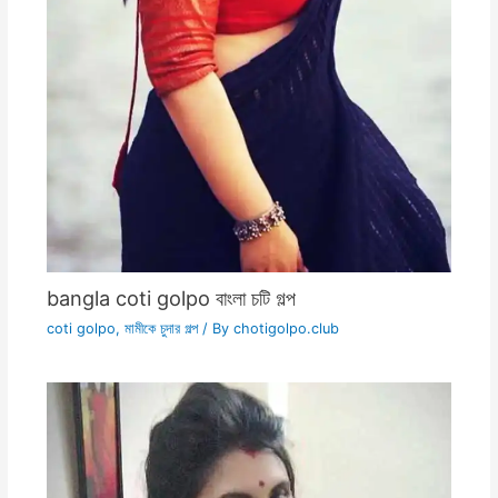
bangla coti golpo বাংলা চটি গল্প
coti golpo
,
মামীকে চুদার গল্প
/ By
chotigolpo.club