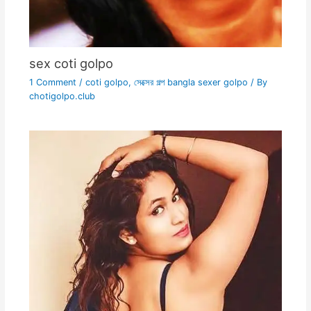
sex coti golpo
1 Comment
/
coti golpo
,
সেক্সের গল্প bangla sexer golpo
/ By
chotigolpo.club