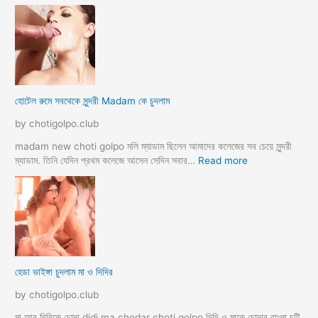
হো
টে
লে
হি
ন্দু
মু
স
হোটেল রুমে সবথেকে সুন্দরী Madam কে চুদলাম
লি
ম
by chotigolpo.club
স্বা
মী
madam new choti golpo মলি ম্যাডাম ছিলেন আমাদের কলেজের সব চেয়ে সুন্দরী
স্ত্রী
:
ম্যাডাম. তিনি যেদিন প্রথম কলেজে আসেন সেদিন সবার…
Read more
র
হো
ব
টে
উ
ল
ব
রু
দ
মে
লে
স
সে
ব
হেডা ভাইঙ্গা চুদলাম মা ও দিদির
ক্স
থে
ক
কে
by chotigolpo.club
রা
সু
ন্দ
মা আর দিদিকে চোদা didi ma chodar choti golpo দিদি ও মাকে চোদার বাংলা চটি