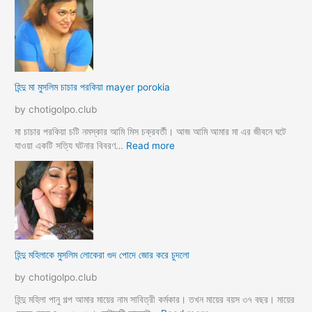
দ
ন্দু
চু
মা
দ
গী
লো
র
মু
গু
স
দ
হিন্দু মা মুসলিম চাচার পরকিয়া mayer porokia
লি
চু
ম
দা
by chotigolpo.club
ভা
র
তা
নে
মা চাচার পরকিয়া চটি নমস্কার আমি মিস চক্রবর্তী। আজ আমি আমার মা এর জীবনে ঘটে
র
শা
:
যাওয়া একটি সত্যি ঘটনার বিবরণ…
Read more
হি
ন্দু
মা
মু
স
লি
ম
হিন্দু মহিলাকে মুসলিম লোকেরা গুদ পোদে জোর করে চুদলো
চা
চা
by chotigolpo.club
র
প
হিন্দু মহিলা পানু গল্প আমার মায়ের নাম সাবিত্রী কর্মকার। তখন মায়ের বয়স ৩৭ বছর। মায়ের