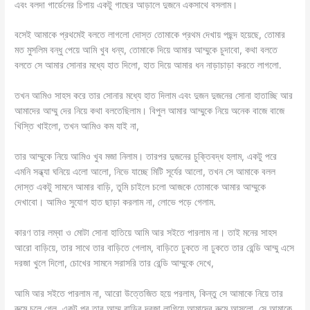
এবং বলদা গার্ডেনের চিপায় একটু গাছের আড়ালে দুজনে একসাথে বসলাম।
বসেই আমাকে প্রথমেই বলতে লাগলো দোস্ত তোমাকে প্রথম দেখায় পছন্দ হয়েছে, তোমার
মত মুসলিম বন্ধু পেয়ে আমি খুব ধন্য, তোমাকে দিয়ে আমার আম্মুকে চুদাবো, কথা বলতে
বলতে সে আমার সোনার মধ্যে হাত দিলো, হাত দিয়ে আমার ধন নাড়াচাড়া করতে লাগলো.
তখন আমিও সাহস করে তার সোনার মধ্যে হাত দিলাম এবং দুজন দুজনের সোনা হাতাচ্ছি আর
আমাদের আম্মু দের নিয়ে কথা বলতেছিলাম। বিপুল আমার আম্মুকে নিয়ে অনেক বাজে বাজে
খিস্তি খাইলো, তখন আমিও কম যাই না,
তার আম্মুকে নিয়ে আমিও খুব মজা নিলাম। তারপর দুজনের চুক্তিবদ্ধ হলাম, একটু পরে
এমনি সন্ধ্যা ঘনিয়ে এলো আলো, নিভে যাচ্ছে মিটি সূর্যের আলো, তখন সে আমাকে বলল
দোস্ত একটু সামনে আমার বাড়ি, তুমি চাইলে চলো আজকে তোমাকে আমার আম্মুকে
দেখাবো। আমিও সুযোগ হাত ছাড়া করলাম না, লোভে পড়ে গেলাম.
কারণ তার লম্বা ও মোটা সোনা হাতিয়ে আমি আর সইতে পারলাম না। তাই মনের সাহস
আরো বাড়িয়ে, তার সাথে তার বাড়িতে গেলাম, বাড়িতে ঢুকতে না ঢুকতে তার রেন্ডি আম্মু এসে
দরজা খুলে দিলো, চোখের সামনে সরাসরি তার রেন্ডি আম্মুকে দেখে,
আমি আর সইতে পারলাম না, আরো উত্তেজিত হয়ে পরলাম, কিন্তু সে আমাকে নিয়ে তার
রুমে চলে গেল, একটু পর তার আম্মু বাড়ির দরজা লাগিয়ে আমাদের রুমে আসলো, সে আমাকে