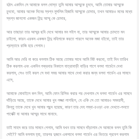
হঠাৎ একদিন সে আমাকে বলল দোস্ত তুমি আমার আম্মুকে চুদবে, আমি তোমার আম্মুকে
চুদবো, আমার অনেক দিনের স্বপ্ন মুসলিম হিজাবি আম্মুকে চোদার, তখন আমারও মনের মধ্যে
স্বপ্ন জাগলো একজন হিন্দু আম্মু কে চোদার,
আর তাছাড়া তার আম্মুর ছবি দেখে আমার মন সইল না, তার আম্মুকে আমার চোদতে মন
চাইলো, কারন এরকম একজন হিন্দু মহিলাকে করতে পারলে অনেক মজা হইবো, তাই তার
প্রস্তাবে রাজি হয়ে গেলাম।
আমি আর দেরি না করে বললাম ঠিক আছে তোমার সাথে আমি মিট করবো, তাই দিন তারিখ
ঠিক করলাম এবং একদিন শুক্রবার বিকালে যাত্রাবাড়ী বাড়ির পাশে বলদা গার্ডেনে দেখা
করলাম, সেও তাই করল সে যথা সময় আমার সাথে দেখা করার জন্য বলদা গার্ডেন এর সামনে
এসে,
আমাকে মোবাইলে কল দিল, আমি ফোন রিসিভ করার পর দেখলাম সে বলদা গার্ডেন এর সামনে
দাঁড়িয়ে আছে, তাকে দেখে আমার খুব লজ্জা লাগছিল, যে একি সে তো আমারও সমবয়সী,
কিন্তু তাকে দেখে খুব আমার পছন্দ হয়েছে, কারণ তার দেহ লম্বা-চওড়া এবং দেখতে-শুনতে
পার্ফেক্ট যা আমার আম্মুর সাথে মানাবে.
তাই সাহস করে তার সামনে গেলাম, আমি যখন তার সামনে দাঁড়ালাম সে আমাকে বলল তুমি কি
সেই?? আমি বললাম হ্যা, তারপর দুজনে একসাথে বলদা গার্ডেন এর ভিতরে প্রবেশ করলাম