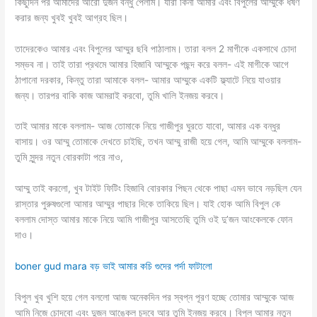
কিছুদিন পর আমাদের আরো দুজন বন্ধু পেলাম। যারা কিনা আমার এবং বিপুলের আম্মুকে ধর্ষণ
করার জন্য খুবই খুবই আগ্রহ ছিল।
তাদেরকেও আমার এবং বিপুলের আম্মুর ছবি পাঠালাম। তারা বলল 2 মাগীকে একসাথে চোদা
সম্ভব না। তাই তারা প্রথমে আমার হিজাবি আম্মুকে পছন্দ করে বলল- এই মাগীকে আগে
ঠাপানো দরকার, কিন্তু তারা আমাকে বলল- আমার আম্মুকে একটি ফ্ল্যাটে নিয়ে যাওয়ার
জন্য। তারপর বাকি কাজ আমরাই করবো, তুমি খালি ইনজয় করবে।
তাই আমার মাকে বললাম- আজ তোমাকে নিয়ে গাজীপুর ঘুরতে যাবো, আমার এক বন্ধুর
বাসায়। ওর আম্মু তোমাকে দেখতে চাইছি, তখন আম্মু রাজী হয়ে গেল, আমি আম্মুকে বললাম-
তুমি সুন্দর নতুন বোরকাটা পরে নাও,
আম্মু তাই করলো, খুব টাইট ফিটিং হিজাবি বোরকার পিছন থেকে পাছা এমন ভাবে নড়ছিল যেন
রাস্তার পুরুষগুলো আমার আম্মুর পাছার দিকে তাকিয়ে ছিল। যাই হোক আমি বিপুল কে
বললাম দোস্ত আমার মাকে নিয়ে আমি গাজীপুর আসতেছি তুমি ওই দু’জন আংকেলকে ফোন
দাও।
boner gud mara বড় ভাই আমার কচি গুদের পর্দা ফাটালো
বিপুল খুব খুশি হয়ে গেল বললো আজ অনেকদিন পর স্বপ্ন পূরণ হচ্ছে তোমার আম্মুকে আজ
আমি নিজে চোদবো এবং দুজন আঙ্কেল চুদবে আর তুমি ইনজয় করবে। বিপুল আমার নতুন