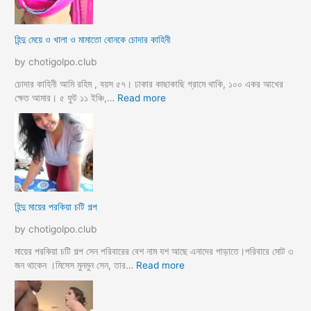
র
মা
হিন্দু মেয়ে ও খালা ও মামাতো বোনকে চোদার কাহিনী
লি
কে
by chotigolpo.club
র
ধা
চোদার কাহিনী আমি রহিম , বয়স ৫৭। ঢাকার কাছাকাছি গ্রামে থাকি, ১০০ একর আখের
র্মি
:
ক্ষেত আমার। ৫ ফুট ১১ ইঞ্চি,…
Read more
ক
হি
ব
ন্দু
উ
মে
ও
য়ে
মে
ও
য়ে
খা
কে
লা
হিন্দু মায়ের পরকিয়া চটি গল্প
চু
ও
দ
মা
by chotigolpo.club
লো
মা
তো
মায়ের পরকিয়া চটি গল্প সেন পরিবারের বেশ নাম যশ আছে এনাদের পাড়াতে।পরিবারে মোট ৩
বো
:
জন থাকেন ।মিসেস মুনমুন সেন, তার…
Read more
ন
হি
কে
ন্দু
চো
মা