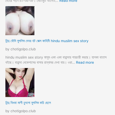
র
:
দেহের গড়ন ৪০-৩৬-৩৮। মোটামুটি ভালোই…
Read more
কি
হি
য়া
ন্দু
m
ম
a
হি
y
লা
e
কে
r
মু
হিন্দু বৌদি মুসলিম দেবর হট সেক্স কাহিনী hindu muslim sex story
p
স
o
লি
by chotigolpo.club
r
ম
o
লো
hindu muslim sex story মাসুম একা একা বারান্দায় পায়চারী করছে। হালকা বাতাস
k
কে
:
বইছে। বারান্দা থেকেপাসের বাসার রান্নাঘর দেখা যায়। ওরা…
Read more
i
রা
হি
a
গু
ন্দু
দ
বৌ
পো
দি
দে
মু
জো
স
র
লি
হিন্দু বিধবা মাগী চুদলো মুসলিম কচি ছেলে
ক
ম
রে
দে
by chotigolpo.club
চু
ব