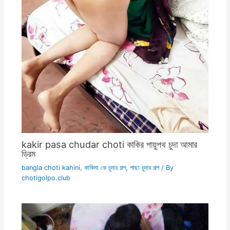
kakir pasa chudar choti কাকির পায়ুপথ চুদা আমার
ড্রিম
bangla choti kahini
,
কাকিমা কে চুদার গল্প
,
পাছা চুদার গল্প
/ By
chotigolpo.club