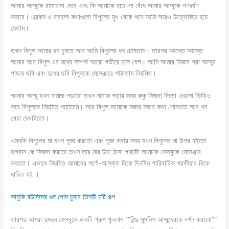
আমার আম্মুকে রামচোদা দেবে এবং কি আমাকে হাত-পা বেঁধে আমার আম্মুকে গণধর্ষণ
করাবে। এরকম ও রসালো কথাগুলো বিপুলের মুখ থেকে শুনে আমি আরও উত্তেজিত হয়ে
যেতাম।
তখন বিপুল আমার ধন চুষতে আর আমি বিপুলের ধন চোষতাম। তারপর আস্তে আস্তে
আমার আর বিপুল এর মধ্যে সম্পর্ক আরো গভীরে চলে গেল। আমি আমার হিজাব পরা আম্মুর
পাছার ছবি এবং দুধের ছবি বিপুলকে মেসেঞ্জারে পাঠাতাম নিয়মিত।
আমার আম্মু যখন নামাজ পড়তো তখন নামাজ পড়ার সময় রুকু সিজদা দিতো এগুলো ভিডিও
করে বিপুলকে নিয়মিত পাঠাতাম। আর বিপুল আমাকে মজার মজার কথা শোনাতো আর ধন
খেচা দেখাইতো।
এমনকি বিপুলের মা যখন পূজা করতো এবং পূজা করার সময় যখন বিপুলের মা উপর হইতো
ভগবান কে সিজদা করতো তখন তার মার উচা ঠাসা পাছাটা আমাকে ফেসবুকে মেসেঞ্জার
করতো। এভাবে নিয়মিত আমাদের পর্ণো-আসক্ত দিকে দিনদিন পারিবারিক পরকীয়ার দিকে
ধাবিত হই ।
কামুকি বউদিদের গুদ পোদ চুদার তিনটি চটি গল্প
তারপর আমরা দুজনে ফেসবুকে একটি গ্রুপ খুললাম “”হিন্দু মুসলিম আম্মুদেরকে দর্শন করাবো””