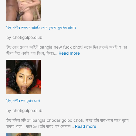
দা
য়ে
র
র
কা
প
হি
র
হিন্দু মাগীর লদলদে ভার্জিন পোদ চুদলো মুসলিম ভাতার
নী
কি
য়া
by chotigolpo.club
চ
টি
হিন্দু পোদ চোদার কাহিনি bangla new fuck choti অনেক দিন থেকেই ভাবছি মা এর
গ
:
জীবন নিয়ে একটা গল্পঃ লিখব, কিন্তু…
Read more
ল্প
হি
ন্দু
মা
গী
র
ল
দ
হিন্দু মাগীর গুদ চুদার নেশা
ল
দে
by chotigolpo.club
ভা
র্জি
হিন্দু মহিলা চটি গল্প bangla chodar golpo choti. সাগর তাঁর বাবা-মা’র সাথে পুরান
ন
:
ঢাকায় থাকে। বয়স ১৫।তাঁর বাবার নাম দেবলাল…
Read more
পো
হি