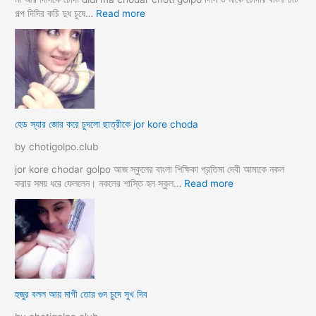
রী
:
গল্প দিদির কচি দুধ চুষে…
Read more
M
হে
a
ডা
d
ভা
a
ই
m
ঙ্গা
কে
চু
চু
দ
হেড স্যার জোর করে চুদলো ছাত্রীকে jor kore choda
দ
লা
লা
ম
by chotigolpo.club
ম
মা
ও
jor kore chodar golpo আজ স্কুলের বাংলা শিক্ষিকা প্রতিমা দেবী আমাকে নকল
দি
:
করার সময় ধরে ফেললেন। নকলের শাস্তি হল স্কুল…
Read more
দি
হে
র
ড
স্যা
র
জো
র
ক
হুজুর বলল আয় মাগী তোর গুদ চুদে সুখ দিব
রে
চু