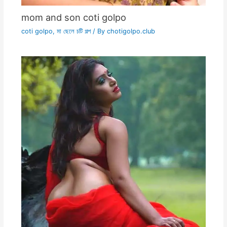
mom and son coti golpo
coti golpo
,
মা ছেলে চটি গল্প
/ By
chotigolpo.club