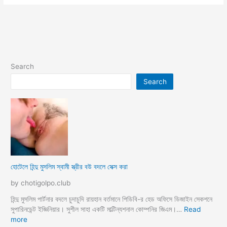
Search
Search
হোটেলে হিন্দু মুসলিম স্বামী স্ত্রীর বউ বদলে সেক্স করা
by chotigolpo.club
হিন্দু মুসলিম পার্টনার বদলে চুদাচুদি রায়হান বর্তমানে পিডিবি-র হেড অফিসে ডিজাইন সেকশনে
সুপারিনডেন্ট ইজ্ঞিনিয়ার। সুশীল সাহা একটি মাল্টিন্যশনাল কোম্পনির জিএম।…
Read
:
more