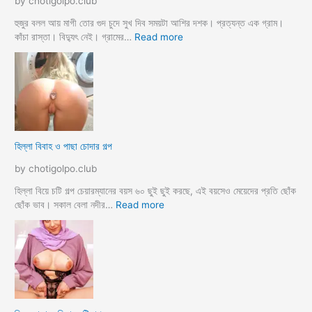
by chotigolpo.club
দ
লো
হুজুর বলল আয় মাগী তোর গুদ চুদে সুখ দিব সময়টা আশির দশক। প্রত্যন্ত এক গ্রাম।
ছা
:
কাঁচা রাস্তা। বিদ্যুৎ নেই। গ্রামের…
Read more
ত্রী
হু
কে
জু
j
র
o
ব
r
ল
k
ল
o
আ
হিল্লা বিবাহ ও পাছা চোদার গল্প
r
য়
e
মা
by chotigolpo.club
c
গী
h
তো
হিল্লা বিয়ে চটি গল্প চেয়ারম্যানের বয়স ৬০ ছুই ছুই করছে, এই বয়সেও মেয়েদের প্রতি ছোঁক
o
র
:
ছোঁক ভাব। সকাল বেলা নদীর…
Read more
d
গু
হি
a
দ
ল্লা
চু
বি
দে
বা
সু
হ
খ
ও
দি
পা