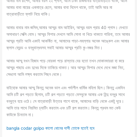
আমার নাম রাশেদ, আমার বয়স ২২ প্লাস, আমি ঢাকা রাজধানীর যাত্রাবাড়ীতে থাকি, আমি
আমার বাবা মায়ের একমাত্র ছেলে, আমার বাবা বিদেশ থাকে, তাই আমি আর মা
যাত্রাবাড়ীতে ফ্লাট নিয়ে থাকি।
আমার বাবার নাম জসিম,আমার আম্মুর নাম আইরিন, আম্মুর বয়স প্রায় 40 প্লাস। দেখতে
অসাধারণ সেক্সি বোম। আম্মুর ফিগার দেখলে আমি সোনা না খিচে থাকতে পারিনা, তবে আমার
আম্মুর প্রতি আমি একাই আকর্ষিত না, আমাদের পাড়া-মহল্লার অনেক আঙ্কেল এবং আমার
ক্লাস ফ্রেন্ড ও বন্ধুবান্ধবসহ সবাই আমার আম্মুর প্রতি কু-নজর দিত।
আমার আম্মু যখন হিজাব পড়ে বোরকা পড়ে রাস্তায় বের হতো তখন দোকানদাররা হা করে
আম্মুর পাছায় এবং দুধের দিকে তাকিয়ে থাকত। আর আম্মুর ফিগার দেখে দেখে মজা নিত,
সেগুলো আমি লক্ষ্য করতাম পিছন থেকে।
যাইহোক আমার আম্মু কিন্তু অনেক ভাল এবং পর্দাশীল ধার্মিক মহিলা ছিল। কিন্তু একদিন
আমি চটি গল্প পড়তে ছিলাম, চটি গল্প পড়তে পড়তে ফেসবুকে আমার এক হিন্দু বন্ধুর সাথে
বন্ধুত্ব হয়ে ওঠে। সে যাত্রাবাড়ী উত্তর পাশে থাকে, আমাদের বাড়ি থেকে একটু দূরে।
আমি তার সাথে নিয়মিত চ্যাটিং করতাম এবং চটি গল্প করতাম। কিন্তু প্রথম মত কেউ
কাউকে চিনতাম না।
bangla codar golpo কালো ধোনের দাসী তোকে হতেই হবে