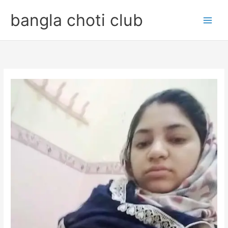
Skip
bangla choti club
to
content