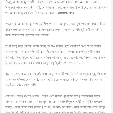
কিন্তু আমার আব্বুর বয়সী। একজনের বয়স 45 আরেকজনের বয়স 48 হবে। আর
বিপুলতো আমার সমবয়সী। যাইহোক আমাকে পাশের রুমে নিয়ে হাত-পা বেঁধে রাখল। কিছুক্ষণ
পর আমার আম্মু যখন টয়লেট থেকে বের হলো। ammu sex
তখন তারা আমার আম্মুর উপরে ঝাঁপিয়ে পরলো। আম্মুকে বললো চুপচাপ কোন কথা বলবি না,
কথা বললে তোকে এবং তোর ছেলেকে মেরে ফেলবো। আমরা যা বলি তুই তাই কর যদি না
করো তাহলে তার ছেলেকে মেরে ফেলবো।
তখন আম্মু বলল তোমরা আমার কাছে কি চাও আমার ছেলে কোথায়? তখন বিপুল আমার
আম্মুকে আমি যে রুমে বন্দী সেই রুমে নিয়ে আসলো। মা চিৎকার করে কান্নাকাটি করতে
চাইলো, কিন্তু পাশের দুই অঙ্কের আমার আম্মুর মুখ চেপে ধরলো, আর বিপুল আম্মুর হিজাব
টানতে শুরু করলো। এবার আমার আম্মুর শুধু থ্রিপিস পরা ওড়না নেই।
বড় বড় দুধগুলো ভাসমান হইয়াছি এবং আম্মুর খানদানী পাছা টা সেই দেখাচ্ছে। মুহূর্তের মধ্যে
আমার ধন দাড়িয়ে গেল। এবার আমার দুই আঙ্কেল বলতো লাগলো একদম খাসা মাল, যা
ভাবছিলাম তার চেয়েও বেশি,
এমন মাগি আগে কখনই পাইনি। মাগীর পোদ মারতে খুব দারুণ হবে। আরেকজন বলতে
লাগলো- ওকে দিয়ে ধোন চোসাতে খুব মজা হবে। হঠাৎ বিপুল বলে উঠলো আন্টির দুধগুলো
কিন্তু একদম টাটকা লাউ কুমড়ো। তখন এক আঙ্কেল বলল- আরে মাদারচোদ তোর আম্মুর
দুধগুলো এই মাগীর চেয়ে কম না আমার হিন্দু বন্ধুর ধোন আমার হিজাবি মাকে দেখলে দাড়িয়ে