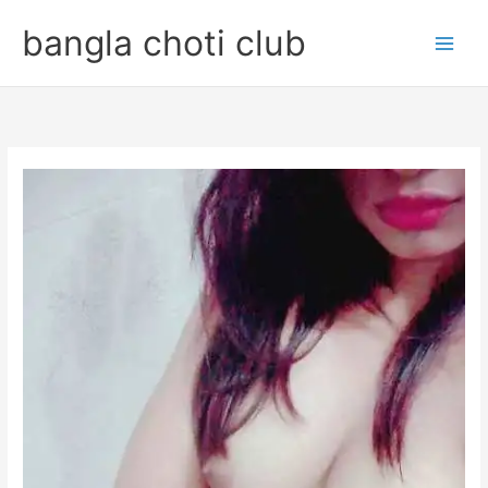
Skip
bangla choti club
to
content