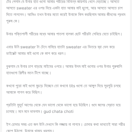
টের পেলাম যে উনার হাত গুলো আমার শরীরের বিভিন্ন জায়গায় খেলে বেড়াচ্ছে। আসতে
আসতে sweater এর ওপর দিয়ে একটা হাত আমার মাই ছুলো, আর আসতে আসতে চাপ
দিতে লাগলেন। আমিও তখন উনার মতো করেই উনাকে কিস করছিলাম আমার জীবনের প্রথম
পুরুষ কে।
উনার শক্তিশালী শরীরের মধ্যে আমার পাতলা হালকা ছোট শরীরটা সেধিয়ে যেতে চাইছিল।
এবার উনি sweater টা টেনে নামিয়ে হাতটা sweater এর ভিতরে ব্রা ভেদ করে
ডাইরেক্ট আমার মাই গুলো কে কাপ করে ধরল।
বুঝলাম যে উনার চাপ বাড়ছে মাইযের ওপরে। আমার উদম মাই গুলোর ওপর উনার পুরুষালি
হাতগুলো শিল্পীর মতন টিপে যাচ্ছে।
কখনো পুরো মাই গুলো মুচড়ে দিচ্ছেন তো কখনো tits গুলো তে আঙ্গুল দিয়ে সুরসুরি চলছে
আমাকে পাগল করে দিছিল।
প্রতিটা মুহূর্ত আগের থেকে যেন ভালো থেকে ভালো হয়ে উঠছিল। গুদে জলের স্রোত বয়ে
চলেছে। মনে মনে ভাবলাম। gud chata choti
ইশ চোদার সময় এত জল উনি দেখলে কি লজ্জায় না লাগবে। চোদার কথা ভাবতেই সারা শরীর
কেপে উঠলো, উনাকে খামচে ধরলাম।