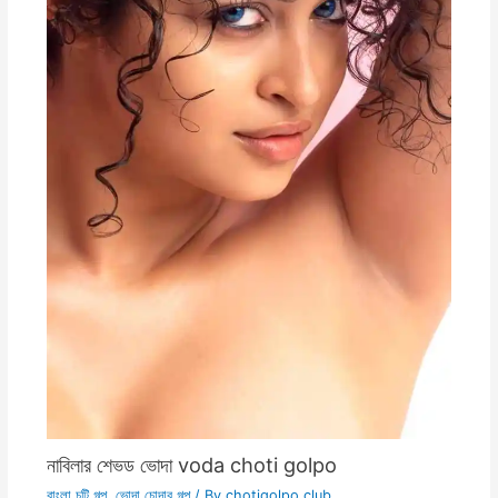
নাবিলার শেভড ভোদা voda choti golpo
বাংলা চটি গল্প
,
ভোদা চোদার গল্প
/ By
chotigolpo.club