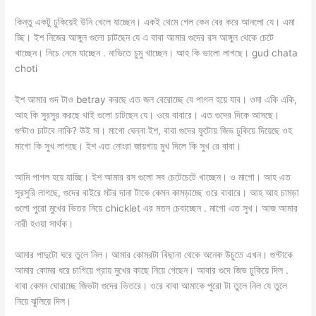
কিন্তু একটু ঢুকিয়েই উনি খেলে যাচ্ছেন। একই থেমে গেল কেন বের করে আনলো যে। এমা
চ্ছি। ইশ নিজের আঙ্গুল গুলো চাটছেন যে এ বাবা আমার গুদের রস আঙ্গুল থেকে চেটে
খাচ্ছেন। নিচে নেমে যাচ্ছেন . নাভিতে চুমু খাচ্ছেন। আহ কি ভালো লাগছে। gud chata
choti
ইশ আমার গুদ টাও betray করছে এত জল বেরোচ্ছে যে পাগল হয়ে যাব। ওমা একি একি,
আহ কি সুরসুর করছে থাই গুলো চাটছেন যে। ওরে বাবারে। এত গুদের দিকে আসছে।
গুদ্টাও চাটবে নাকি? উই মা। মাগো ঘেন্না ইশ, বাবা গুদের ফুটোয় জিভ ঢুকিয়ে দিয়েছে ওহ
মাগো কি সুখ লাগছে। ইশ এত নোংরা জায়গায় মুখ দিলে কি সুখ রে বাবা।
আমি পাগল হয়ে যাচ্ছি। ইশ আমার রস গুলো সব চেটেচেটে খাচ্ছেন। ও মাগো। আহ এত
সুরসুরি লাগছে, গুদের বাইরে মটর দানা টাকে কেমন কামড়াচ্ছে ওরে বাবারে। আহ আহ চামড়া
গুলো পুরো মুখের ভিতর নিয়ে chicklet এর মতন চেবাচ্ছেন . মাগো এত সুখ। আজ আমার
নারী হওয়া সার্থক।
আমার পাদুটো ঘরে তুলে নিল। আমার কোমরটা বিছানা থেকে অনেক উচুতে এখন। গুদ্টাকে
আমার কোমর ধরে চাগিয়ে প্রায় মুখের কাছে নিয়ে গেছেন। আবার গুদে জিভ ঢুকিয়ে দিল .
বাবা কেমন ঘোরাচ্ছে জিভটা গুদের ভিতরে। ওরে বাবা আমাকে পুরো টা তুলে নিল যে তুলে
নিয়ে ঝুলিয়ে দিল।