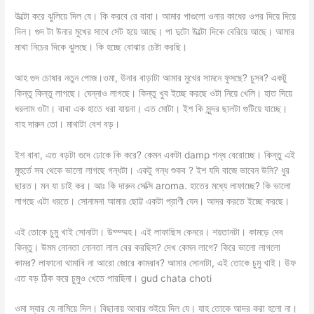
উল্টো করে ঝুলিয়ে দিল যে। কি করবে রে বাবা। আমার পাগুলো ওনার কাধের ওপর দিয়ে দিয়ে
দিল। গুদ টা উনার মুখের সাথে সেট হয়ে আছে। পা দুটো উল্টো দিকে বেরিয়ে আছে। আমার
মাথা নিচের দিকে ঝুলছে। কি হচ্ছে বোঝার চেষ্টা করছি।
আহ গুদ চোষার নতুন পোজ।ওমা, উনার বাড়াটা আমার মুখের সামনে ফুসছে? চুসব? একটু
কিন্তু কিন্তু লাগছে। ঘেন্নাও লাগছে। কিন্তু খুব ইচ্ছে করছে ওটা নিয়ে খেলি। হাত দিয়ে
ধরলাম ওটা। বাবা এক হাতে ধরা যায়না। এত মোটা। ইশ কি সুন্দর ছালটা গুটিয়ে যাচ্ছে।
বাহ দারুন তো। মাথাটা বেশ বড়।
ইশ বাবা, এত বড়টা গুদে ঢোকে কি করে? কেমন একটা damp গন্ধ বেরোচ্ছে। কিন্তু এই
মুহুর্তে সব থেকে ভালো লাগছে গন্ধটা। একটু গন্ধ শুকব ? ইশ যদি বাজে ভাবেন উনি? ধুর
ছারত। মন যা চাই কর। আঃ কি দারুন সেক্সি aroma. হাতের মধ্যে লাফাচ্ছে? কি ভালো
লাগছে এটা ধরতে। সোনামনা আমার ছোট্ট একটা প্রাণী যেন। আদর করতে ইচ্ছে করছে।
এই তোকে চুমু খাই সোনাটা। উম্ম্ম্মহ। এই লাফাছিস কেনরে। শয়তানটা। কামড়ে দেব
কিন্তু। উমম নোনতা নোনতা লাল বের করছিস? দেখ কেমন লাগে? কিরে ভালো লাগলো
কামর? লাফানো থামাবি না আরো জোরে কামরাব? আমার সোনাটা, এই তোকে চুমু খাই। উফ
এত বড় ঠিক করে চুমুও খেতে পারছিনা। gud chata choti
ওমা স্যার যে নামিয়ে দিল। বিছানায় আবার শুইয়ে দিল যে। যাহ তোকে আদর করা হলো না।