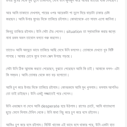
উনার মুখের দিকে মুখ তুলে তাকালাম, দেখি উনি জুলজুল করে আমার মাইএর খাঁজ দেখছেন।
আর আমি তাকাতে দেখলাম, পায়ের ওপর আরেকটা পা তুলে দিয়ে বাড়াটা ঢাকার চেষ্টা
করছেন। আমি উনার মুখের দিকে তাকিয়ে রইলাম। কোথাথেকে এত সাহস এলো জানিনা।
কিন্তু তাকিয়ে রইলাম। উনি সেটা টের পেলেন। situation তা স্বাভাবিক করার জন্যে
নানা রকম অবল তাবোল বলতে শুরু করলেন।
তাতেও আমি অদ্ভুত ভাবে তাকিয়ে আছি দেখে উনি বললেন। তোমাকে দেখতে খুব মিষ্টি
লাগছে। আমার চোখে মুখে তখন সেক্স উপছে পড়ছে।
সেটা উনি ঠিক আন্দাজ করতে পেরেছেন, বুঝতে পেরেছেন আমি কি চাই। আমাকে বলল- এটা
কি সম্ভব। আমি তোমার থেকে কত বড় বলোতো।
আমি চুপ করে উনার দিকে তাকিয়ে রইলাম। কোনরকমে আমি মুখ খুললাম। বললাম আপনিও
তো তাই চাইছেন। উনি একটু লজ্জাতেই পরে গেলেন।
উনি এগুচ্ছেন না দেখে আমি desperate হয়ে উঠলাম। রাগের চোটে, আমি খাতাগুলো
ছুড়ে ফেলে দিলাম টেবিল থেকে। উনি মাথা নিচু করে চুপ করে বসে রইলেন।
আমিও চুপ করে বসে রইলাম। মিনিট খানেক এই ভাবে বসে থাকার পরে, উনি একটা হাত