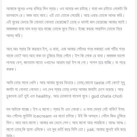
আমাকে মুখের ওপর বসিয়ে দিল স্যার। ওহ আবার গুদ চাটছে। বাবা গুদ চাটতে লোকটা কি
ভালবাসে রে। মমম আহ আহ। এই তো তোকে পেয়েছি। আয় এবার তোকে আদর করি।
এই মুখের ভেতর কি নোনতা নোনতা বেরোচ্ছে? তোর্ ও ভালই জল বেরোচ্ছে আমার মতই।
মমমমমম বাবা দাম বন্ধ হয়ে যাচ্ছে তোকে মুখে নিয়ে। ইচ্ছে করছে সারাদিন তোকে নিয়ে
আদর করি।
আহ আঃ স্যার কি করছেন ইশ, এ বাবা, এমা আমার পোঁদের গন্ধ শুকছে! ওমা পটির গন্ধ
থাকে তো? আহ আহ নাক তা ঢুকিয়ে দিছে পোঁদে। ইশ কি লোক রে বাবা। মমমমম ভালো
লাগছে বেশ, জানতাম নাতো ওখানেও আরাম হয়! ইশ মা গো। পাগল হয়ে যাচ্ছি। যা পারে
করুক।
আমি তোর সাথে খেলি। আয় আমার মুখের ভিতরে। তোর্ কোনো taste নেই কেন? সুধু
জলটা যা নোনতা নোনতা। ওহ দেখ স্যার তোর্ ওপরে আমার মাথাটা চেপে ধরেছে। আর
ঢুকবেনা রে? তুই এত healthy. আর ঢোকানো যাবেনা মুখে। gud chata choti
দম আটকে যাচ্ছে। ইশ এ মাগো। স্যার টা এত নোংরা। এ বাবা ঘেন্না নেই নাকি? ইসহ
আঃ পোঁদের ফুটোটা icecream এর মতো চাটছে। উই কি অসভ্য। পোঁদে জিভ ঢুকিয়ে
দিল। আহ আহ মাগো। আমার গুদ ভেসে গেল। আহ মাগো আর পারছিনা। আঘঃ আঘঃ।
মাগো তোর্ কি হলো এদিকে। ওহ মুখ ভর্তি করে দিলি তো। yak. আমার মুখেই বমি করে
দিলি।