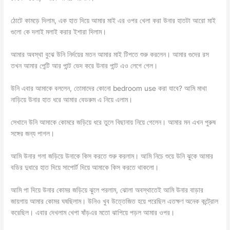
ঠোটে কামড়ে দিলাম, এক হাত দিয়ে আমার মাই এর ওপর খেলা করা উনার হাতটা আরো মাই
গুলো কে দলাই মলাই করার ইশারা দিলাম।
আমার অবস্থা বুঝে উনি নির্দয়ের মতন আমার মাই টিপতে শুরু করলেন। আমার গুদের রস
তখন আমার পেন্টি আর পান্ট ভেদ করে উনার পান্ট এও লেগে গেল।
উনি এবার আমাকে বললেন, তোমাদের কোনো bedroom use করা যাবে? আমি মাথা
নাড়িয়ে উনার হাত ধরে আমার বেডরুম এ নিয়ে এলাম।
সেখানে উনি আমাকে কোমরে জড়িয়ে ধরে তুলে বিছানায় নিয়ে গেলেন। আমার মন এখন পুরুষ
সঙ্গের জন্য পাগল।
আমি উনার গলা জড়িয়ে উনাকে কিস করতে শুরু করলাম। আমি নিচে শুয়ে উনি ঝুকে আমার
বডির দুধারে হাত দিয়ে সাপোর্ট দিয়ে আমাকে কিস করতে থাকলো।
আমি পা দিয়ে উনার কোমর জড়িয়ে ঝুলে পরলাম, ঝোলা অবস্থাতেই আমি উনার বাড়ার
জায়গায় আমার কোমর ঘষছিলাম। উনিও খুব উত্তেজিত হয়ে পরেছিল এতক্ষণ অনেক কন্ট্রোল
করেছিল। এবার দেখলাম খেপা ষাঁড়এর মতো ঝাপিয়ে পড়ল আমার ওপর।