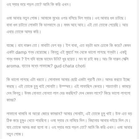
ওহ স্যার শুয়ে পড়ল তো? আমি কি করি এখন।
ওমা আবার নতুন পোজ। আমাকে মুখের ওপর বসিয়ে দিল স্যার। ওহ আবার গুদ চাটছে।
বাবা গুদ চাটতে লোকটা কি ভালবাসে রে। মমম আহ আহ। এই তো তোকে পেয়েছি। আয়
এবার তোকে আদর করি।
যাচ্ছে। বাহ দারুন তো। মাথাটা বেশ বড়। ইশ বাবা, এত বড়টা গুদে ঢোকে কি করে? কেমন
একটা damp গন্ধ বেরোচ্ছে। কিন্তু এই মুহুর্তে সব থেকে ভালো লাগছে গন্ধটা। একটু
গন্ধ শুকব ? ইশ যদি বাজে ভাবেন উনি? ধুর ছারত। মন যা চাই কর। আঃ কি দারুন সেক্সি
aroma. হাতের মধ্যে লাফাচ্ছে? gud chata choti
কি ভালো লাগছে এটা ধরতে। সোনামনা আমার ছোট্ট একটা প্রাণী যেন। আদর করতে ইচ্ছে
করছে। এই তোকে চুমু খাই সোনাটা। উম্ম্ম্মহ। এই লাফাছিস কেনরে। শয়তানটা। কামড়ে
দেব কিন্তু। উমম নোনতা নোনতা লাল বের করছিস? দেখ কেমন লাগে? কিরে ভালো লাগলো
কামর?
লাফানো থামাবি না আরো জোরে কামরাব? আমার সোনাটা, এই তোকে চুমু খাই। উফ এত বড়
ঠিক করে চুমুও খেতে পারছিনা। ওমা স্যার যে নামিয়ে দিল। বিছানায় আবার শুইয়ে দিল যে।
যাহ তোকে আদর করা হলো না। ওহ স্যার শুয়ে পড়ল তো? আমি কি করি এখন। ওমা আবার
নতুন পোজ।