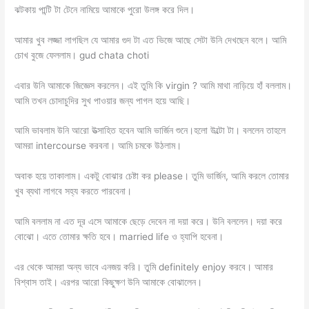
ঝটকায় পান্টি টা টেনে নামিয়ে আমাকে পুরো উলঙ্গ করে দিল।
আমার খুব লজ্জা লাগছিল যে আমার গুদ টা এত ভিজে আছে সেটা উনি দেখছেন বলে। আমি
চোখ বুজে ফেললাম। gud chata choti
এবার উনি আমাকে জিজ্ঞেস করলেন। এই তুমি কি virgin ? আমি মাথা নাড়িয়ে হাঁ বললাম।
আমি তখন চোদাচুদির সুখ পাওয়ার জন্য পাগল হয়ে আছি।
আমি ভাবলাম উনি আরো উত্সাহিত হবেন আমি ভার্জিন শুনে।হলো উল্টো টা। বললেন তাহলে
আমরা intercourse করবনা। আমি চমকে উঠলাম।
অবাক হয়ে তাকালাম। একটু বোঝার চেষ্টা কর please। তুমি ভার্জিন, আমি করলে তোমার
খুব ব্যথা লাগবে সহ্য করতে পারবেনা।
আমি বললাম না এত দূর এসে আমাকে ছেড়ে দেবেন না দয়া করে। উনি বললেন। দয়া করে
বোঝো। এতে তোমার ক্ষতি হবে। married life ও হ্যাপি হবেনা।
এর থেকে আমরা অন্য ভাবে এনজয় করি। তুমি definitely enjoy করবে। আমার
বিশ্বাস তাই। এরপর আরো কিছুক্ষণ উনি আমাকে বোঝালেন।