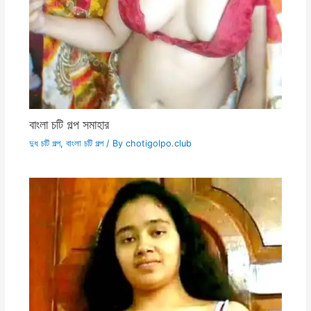
বাংলা চটি গল্প সমাহার
দুধ চটি গল্প
,
বাংলা চটি গল্প
/ By
chotigolpo.club