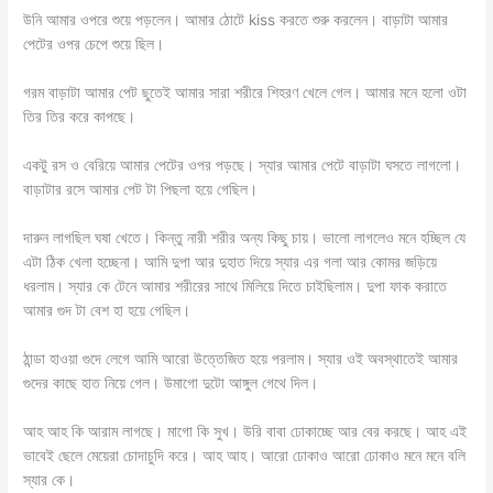
উনি আমার ওপরে শুয়ে পড়লেন। আমার ঠোটে kiss করতে শুরু করলেন। বাড়াটা আমার
পেটের ওপর চেপে শুয়ে ছিল।
গরম বাড়াটা আমার পেট ছুতেই আমার সারা শরীরে শিহরণ খেলে গেল। আমার মনে হলো ওটা
তির তির করে কাপছে।
একটু রস ও বেরিয়ে আমার পেটের ওপর পড়ছে। স্যার আমার পেটে বাড়াটা ঘসতে লাগলো।
বাড়াটার রসে আমার পেট টা পিছলা হয়ে গেছিল।
দারুন লাগছিল ঘষা খেতে। কিন্তু নারী শরীর অন্য কিছু চায়। ভালো লাগলেও মনে হচ্ছিল যে
এটা ঠিক খেলা হচ্ছেনা। আমি দুপা আর দুহাত দিয়ে স্যার এর গলা আর কোমর জড়িয়ে
ধরলাম। স্যার কে টেনে আমার শরীরের সাথে মিলিয়ে দিতে চাইছিলাম। দুপা ফাক করাতে
আমার গুদ টা বেশ হা হয়ে গেছিল।
ঠান্ডা হাওয়া গুদে লেগে আমি আরো উত্তেজিত হয়ে পরলাম। স্যার ওই অবস্থাতেই আমার
গুদের কাছে হাত নিয়ে গেল। উমাগো দুটো আঙ্গুল গেথে দিল।
আহ আহ কি আরাম লাগছে। মাগো কি সুখ। উরি বাবা ঢোকাচ্ছে আর বের করছে। আহ এই
ভাবেই ছেলে মেয়েরা চোদাচুদি করে। আহ আহ। আরো ঢোকাও আরো ঢোকাও মনে মনে বলি
স্যার কে।