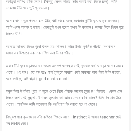
অগত্যা আমিও রাজি হলাম। (কিন্তু সেদিন আমার জোর করেই করা উচিত ছিল). আমি
ভাবলাম উনি আর পান্ট খুলবেননা।
আমার ধারণা ভুল প্রমান করে উনি, খাট থেকে নেমে, দেখলাম পান্টটা খুলতে সুরু করলেন।
আমি একটু অবাক ই হলাম। চোদাচুদি যখন হবেনা তখন কি করবেন। আমার দিকে পিছন ঘুরে
ছিলেন উনি।
আসতে আসতে উনিও পুরো উলঙ্গ হয়ে গেলেন। আমি উনার সুগঠিত পাছাটা দেখছিলাম।
মাসল এর মিশ্রনে এক দারুন শিল্প কলা উনার শরীর।
এবার উনি ঘুরে দাড়ালেন যার জন্যে এতক্ষণ অপেক্ষ্যা সেই পুরুষাঙ্গ অর্থাত বাড়া আমার নজরে
এলো। ওহ গড। এত বড় হয়? লাল টুকটুকে মাথাটা একটু চামড়ার ফাক দিয়ে উকি মারছে,
আর ফর্সা দৃঢ় এই বাড়া। gud chata choti
সবুজ শিরা উপশিরা পুরো গা জুড়ে খেলে গিয়ে এটাকে ভয়ংকর সুন্দর রূপ দিয়েছে। কেমন যেন
হিংসে হলো সেই মুহুর্তে . ইশ এর তুলনায় তো আমার দেওয়ার কি আছে? উনি বিছানায় উঠে
এলেন। অনভিজ্ঞ আমি অপেক্ষ্যা কি করছিলাম কি করতে হবে না জেনে।
কিছুক্ষণ পরে বুঝলাম যে এটা কাউকে শিখতে হয়না। instinct ই আসল teacher সেই
সব শিখিয়ে দেয়।