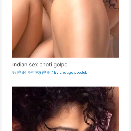
Indian sex choti golpo
দুধ চটি গল্প
,
বাংলা নতুন চটি গল্প
/ By
chotigolpo.club