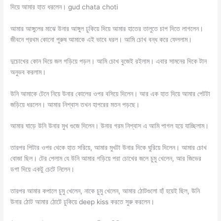
দিয়ে আমার হাত ধরলেন। gud chata choti
আমার আঙ্গুলের মাঝে উনার আঙ্গুল ঢুকিয়ে দিয়ে আমার হাতের তালুতে চাপ দিতে লাগলেন।
জীবনে প্রথম কোনো পুরুষ আমাকে এই ভাবে ধরল। আমি চোখ বন্ধ করে ফেললাম।
দুচোখের কোন দিয়ে জল গড়িয়ে পড়ল। আমি চোখ বুজেই রইলাম। এবার সামনের দিকে টান
অনুভব করলাম।
উনি আমাকে টেনে নিয়ে উনার কোলের ওপর বসিয়ে দিলেন। আর এক হাত দিয়ে আমার পেটটা
জড়িয়ে ধরলেন। আমার নিশ্বাস তখন হাপরের মতন পড়ছে।
আমার ঘাড়ে উনি উনার মুখ গুজে দিলেন। উনার গরম নিশ্বাস এ আমি পাগল হয়ে যাচ্ছিলাম।
তারপর পিটার ওপর থেকে হাত সরিয়ে, আমার মুখটা উনার দিকে ঘুরিয়ে দিলেন। আমার চোখ
বোজা ছিল। টের পেলাম যে উনি আমার গড়িয়ে পরা চোখের জলে চুমু খেলেন, আর জিভের
ডগা দিয়ে একটু চেটে নিলেন।
তারপর আমার কপালে চুমু খেলেন, নাকে চুমু খেলেন, আমার ঠোটগুলো হাঁ হয়েই ছিল, উনি
উনার ঠোট আমার ঠোটে ঢুকিয়ে deep kiss করতে সুরু করলেন।