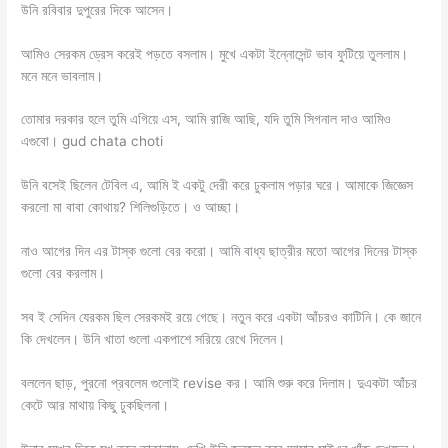
উনি রবিবার দুপুরের দিকে আসেন।
আমিও সেরকম ড্রেস করেই পড়তে বসলাম। মুখে একটা ইন্নোসেন্ট ভাব ফুটিয়ে তুললাম।
মনে মনে ভাবলাম।
তোমার দরকার হলে তুমি এগিয়ে এস, আমি রাজি আছি, যদি তুমি সিগনাল দাও আমিও
এগুবো। gud chata choti
উনি বসেই ছিলেন টেবিল এ, আমি ই একটু দেরী করে ঢুকলাম পড়ার ঘরে। আমাকে জিজ্ঞেস
করলো মা বাবা কোথায়? শিলিগুড়িতে। ও আচ্ছা।
নাও আগের দিন এর টাস্ক গুলো বের করো। আমি বাধ্য ছাত্রীর মতো আগের দিনের টাস্ক
গুলো বের করলাম।
সব ই সেদিন যেরকম ছিল সেরকমই রয়ে গেছে। নতুন করে একটা আঁচরও কাটিনি। কে জানে
কি দেখলেন। উনি খাতা গুলো একপাশে সরিয়ে রেখে দিলেন।
বললেন ছাড়, পুরনো প্রবলেম গুলোই revise কর। আমি শুরু করে দিলাম। দুএকটা আঁচর
কেটে আর মাথায় কিছু ঢুকছিলনা।