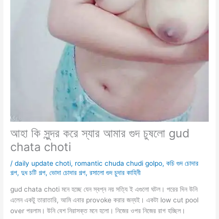
আহা কি সুন্দর করে স্যার আমার গুদ চুষলো gud
chata choti
/
daily update choti
,
romantic chuda chudi golpo
,
কচি গুদ চোদার
গল্প
,
দুধ চটি গল্প
,
ভোদা চোদার গল্প
,
রসালো গুদ চুদার কাহিনী
gud chata choti মনে হচ্ছে যেন স্বপ্ন নয় সত্যি ই এগুলো ঘটল। পরের দিন উনি
এলেন একটু তারাতারি, আমি এবার provoke করার জন্যই। একটা low cut pool
over পরলাম। উনি বেশ নিরাসক্ত মনে হলো। নিজের ওপর নিজের রাগ হচ্ছিল।