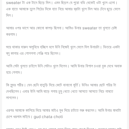
sweater টা এক টানে ছিড়ে দিল। এমন ছিড়ল যে পুরো বডি থেকেই ওটা খুলে এলো।
এক হাতে আমাকে তুলে পিঠের দিকে হাত নিয়ে আমার ব্রাটা খুলে দিল আর টেনে ছুড়ে ফেলে
দিল।
আমার ওপর ভাগে আর কোনো কাপড় ছিলনা। আমিও উনার sweater তা খুলতে চেষ্টা
করলাম।
শুয়ে থাকার দারুন অসুবিধে হচ্ছিল বলে উনি নিজেই খুলে ফেলে দিল উনারটা। ভিতরে একটা
ব্লু কালার এর গোলগলা গেঞ্জি পরে ছিলেন।
আমি সেটা খুলতে চাইলে উনি সেটাও খুলে দিলেন। আমি উনার বিশাল চওরা বুক দেখে অবাক
হয়ে গেলাম।
কি সুন্দর শরীর। যেন ছেনি হাতুড়ি দিয়ে কেটে বানানো মূর্তি। উনিও আমার ছোট শরির টা
দেখছিলেন। এবার উনি আমি ঘাড়ে গলায় চুমু খেতে খেতে আসতে আসতে নিচে নামতে
লাগলেন।
এরপর আমাকে কাপিয়ে দিয়ে আমার মাইএ মুখ দিয়ে চাটতে শুরু করলেন। আমি উনার মাথাটা
চেপে ধরলাম মাইযে। gud chata choti