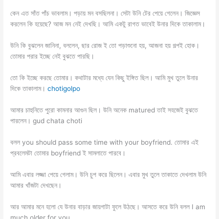
কেন এত সাঁত পাঁচ ভাবলাম। পড়ায় মন বসছিলনা। সেটা উনি টের পেয়ে গেলেন। জিজ্ঞেস
করলেন কি হয়েছে? আজ মন নেই দেখছি। আমি একটু রাগত ভাবেই উনার দিকে তাকালাম।
উনি কি বুঝলেন জানিনা, বললেন, ছার রোজ ই তো পড়াশুনো হয়, আজনা হয় গল্পই হোক।
তোমার পরার ইচ্ছে নেই বুঝতে পারছি।
তো কি ইচ্ছে করছে তোমার। কথাটার মধ্যে যেন কিছু ইঙ্গিত ছিল। আমি মুখ তুলে উনার
দিকে তাকালাম।
chotigolpo
আমার চাহুনিতে পুরো কামনার আগুন ছিল। উনি অনেক matured তাই সহজেই বুঝতে
পারলেন। gud chata choti
বলল you should pass some time with your boyfriend. তোমার এই
প্রবলেমটা তোমার boyfriend ই সামলাতে পারবে।
আমি এবার লজ্জা পেয়ে গেলাম। উনি চুপ করে ছিলেন। এবার মুখ তুলে তাকাতে দেখলাম উনি
আমার খাঁজটা দেখছেন।
আর আমার মনে হলো যে উনার বাড়ার জায়গাটা ফুলে উঠছে। আসতে করে উনি বলল I am
much older for you.