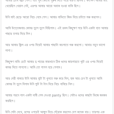
আমার চোখ উল্টে গেল। এত সুখ কোনো পুরুষ দিতে পারে ধারণা ছিলনা। কতক্ষণ আমার মাই
খেয়েছিল খেয়াল নেই, এরপর আমার আরো অবাক হওয়া বাকি ছিল।
উনি মাই ছেড়ে আরো নিচে নেমে গেল। আমার নাভিতে জিভ দিয়ে চাটতে শুরু করলেন।
আমি উত্তেজনায় কোমর তুলে তুলে দিছিলাম। এই রকম কিছুক্ষণ পরে উনি একটা হাত আমার
পাছার তলায় দিয়ে দিল।
আর আমার জিন্স এর ওপর দিয়েই আমার পাছাটা কচলাতে শুরু করলো। আবার নতুন ভালো
লাগা।
কিছুক্ষণ নাভি চেটে আমার দু পায়ের মাঝখানে ঠিক গুদের জায়গায়তে পান্ট এর ওপর দিয়েই
কামর দিতে লাগলো। আমি তো পাগল হয়ে গেলাম।
আর দেরী নাকরে উনি আমার পান্ট টা খুলতে শুরু করে দিল, হুক আর চেন টা খুলতে আমি
কোমর টা তুলে দিলাম উনি পান্ট টা টান দিয়ে নিচে নামিয়ে নিল।
আমার পরনে লাল একটা দামী লেস দেওয়া panty ছিল। সেটাও গুদের কাছটা ভিজে জবজব
করছিল।
উনি সেটা দেখে, রসের ওপরেই আঙ্গুল দিয়ে স্ট্রোক করলেন বেশ কযেক বার। তারপর এক