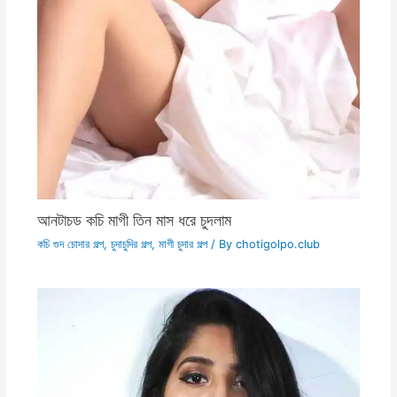
আনটাচড কচি মাগী তিন মাস ধরে চুদলাম
কচি গুদ চোদার গল্প
,
চুদাচুদির গল্প
,
মাগী চুদার গল্প
/ By
chotigolpo.club