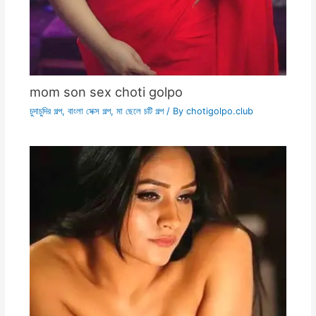
mom son sex choti golpo
চুদাচুদির গল্প
,
বাংলা সেক্স গল্প
,
মা ছেলে চটি গল্প
/ By
chotigolpo.club