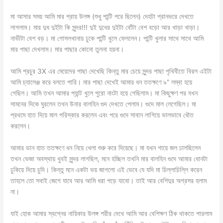
মা আসার সময় আমি মার প্রায় উলঙ্গ (শুধু পান্টি পরে ছিলেন) দেহটা প্রানভরে দেখতে
লাগলাম। মার দুধ দুইটা কি সুন্দর!!! দুই দুধের দুইটা বোঁটা বেশ বড়ো আর খাড়া খাড়া।
নাভীটা বেশ বড়। মা গোসলখানায় ঢুকে পান্টি খুলে ফেললেন। পান্টি খুলার সাথে সাথে আমি
মার পাছা দেখলাম। মার পাছার কোনো তুলনা হয়না।
আমি প্রচুর 3X এর মেয়েদের পাছা দেখেছি কিন্তু মার চেয়ে সুন্দর পাছা পৃথিবীতে বিরল এইটা
আমি চ্যালেঞ্জ করে বলতে পারি। মার পাছা দেখেই আমার ধন ততক্ষণে ৯” লম্বা হয়ে
গেছিল। আমি তখন আমার প্যান্ট খুলে পুরো নাংটা হয়ে গেছিলাম। মা কিছুক্ষণ পর যখন
সামনের দিকে ঘুরলেন তখন উনার বালহিন গুদ দেখতে পেলাম। গুদে মাল লেগেছিল। মা
প্রথমে হাত দিয়ে মাল পরিস্কার করলেন এবং পরে গুদে সাবান লাগিয়ে ভালভাবে ধৌত
করলেন।
আমার ডান হাত ততক্ষণে ধন নিয়ে খেলা শুরু করে দিয়েছে। মা যখন গায়ে জল ঢালছিলেন
তখন ভেজা অবস্থায় খুবই সুন্দর লাগছিল, মনে হচ্ছিল তখনি মার বালহিন গুদে আমার ধোনটা
ঢুকিয়ে দিয়ে চুদি। কিন্তু মনে একটা ভয় জাগলো এই ভেবে যে যদি মা চিল্লাচিল্লি করেন
তাহলে তো সবাই জেগে যাবে আর আমি ধরা পড়ে যাবো। তাই আর বেশিদুর অগ্রসর হলাম
না।
যাই হোক আমার স্বপ্নের নায়িকার উলঙ্গ শরীর দেখে আমি আর বেশিক্ষণ ঠিক থাকতে পারলাম