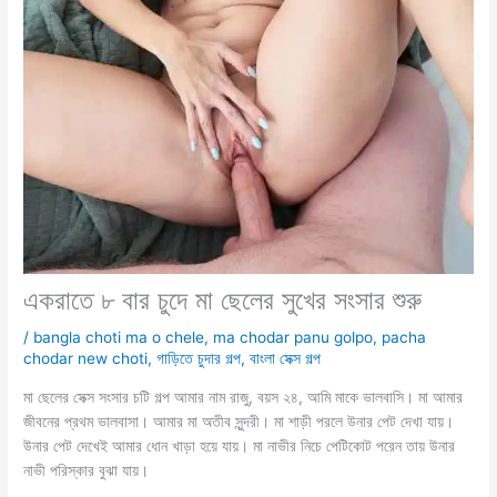
একরাতে ৮ বার চুদে মা ছেলের সুখের সংসার শুরু
/
bangla choti ma o chele
,
ma chodar panu golpo
,
pacha
chodar new choti
,
গাড়িতে চুদার গল্প
,
বাংলা সেক্স গল্প
মা ছেলের সেক্স সংসার চটি গল্প আমার নাম রাজু, বয়স ২৪, আমি মাকে ভালবাসি। মা আমার
জীবনের প্রথম ভালবাসা। আমার মা অতীব সুন্দরী। মা শাড়ী পরলে উনার পেট দেখা যায়।
উনার পেট দেখেই আমার ধোন খাড়া হয়ে যায়। মা নাভীর নিচে পেটিকোট পরেন তায় উনার
নাভী পরিস্কার বুঝা যায়।