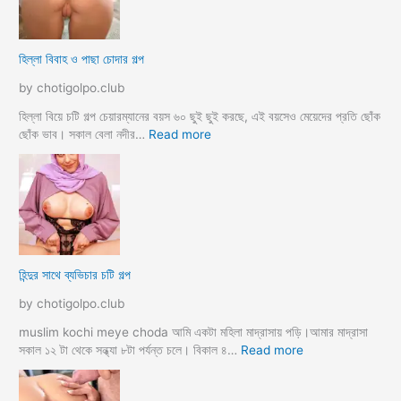
r
ল
k
ল
o
আ
হিল্লা বিবাহ ও পাছা চোদার গল্প
r
য়
e
মা
by chotigolpo.club
c
গী
h
তো
হিল্লা বিয়ে চটি গল্প চেয়ারম্যানের বয়স ৬০ ছুই ছুই করছে, এই বয়সেও মেয়েদের প্রতি ছোঁক
o
র
:
ছোঁক ভাব। সকাল বেলা নদীর…
Read more
d
গু
হি
a
দ
ল্লা
চু
বি
দে
বা
সু
হ
খ
ও
দি
পা
হিন্দুর সাথে ব্যভিচার চটি গল্প
ব
ছা
চো
by chotigolpo.club
দা
র
muslim kochi meye choda আমি একটা মহিলা মাদ্রাসায় পড়ি।আমার মাদ্রাসা
গ
:
সকাল ১২ টা থেকে সন্ধ্যা ৮টা পর্যন্ত চলে। বিকাল ৪…
Read more
ল্প
হি
ন্দু