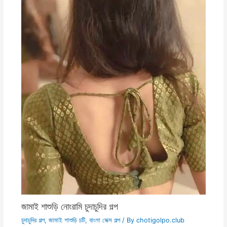
জামাই শাশুড়ি নোংরামি চুদাচুদির গল্প
চুদাচুদির গল্প
,
জামাই শাশুড়ি চটি
,
বাংলা সেক্স গল্প
/ By
chotigolpo.club