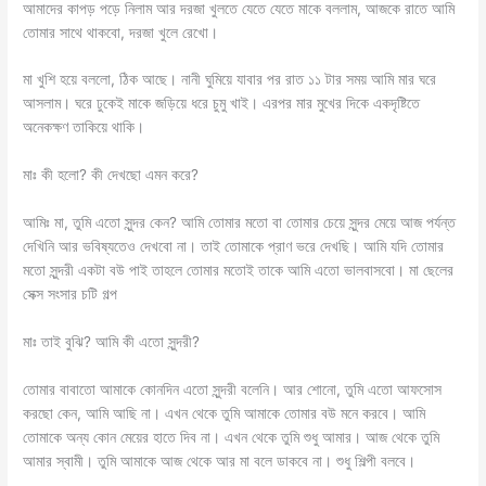
আমাদের কাপড় পড়ে নিলাম আর দরজা খুলতে যেতে যেতে মাকে বললাম, আজকে রাতে আমি
তোমার সাথে থাকবো, দরজা খুলে রেখো।
মা খুশি হয়ে বললো, ঠিক আছে। নানী ঘুমিয়ে যাবার পর রাত ১১ টার সময় আমি মার ঘরে
আসলাম। ঘরে ঢুকেই মাকে জড়িয়ে ধরে চুমু খাই। এরপর মার মুখের দিকে একদৃষ্টিতে
অনেকক্ষণ তাকিয়ে থাকি।
মাঃ কী হলো? কী দেখছো এমন করে?
আমিঃ মা, তুমি এতো সুন্দর কেন? আমি তোমার মতো বা তোমার চেয়ে সুন্দর মেয়ে আজ পর্যন্ত
দেখিনি আর ভবিষ্যতেও দেখবো না। তাই তোমাকে প্রাণ ভরে দেখছি। আমি যদি তোমার
মতো সুন্দরী একটা বউ পাই তাহলে তোমার মতোই তাকে আমি এতো ভালবাসবো। মা ছেলের
সেক্স সংসার চটি গল্প
মাঃ তাই বুঝি? আমি কী এতো সুন্দরী?
তোমার বাবাতো আমাকে কোনদিন এতো সুন্দরী বলেনি। আর শোনো, তুমি এতো আফসোস
করছো কেন, আমি আছি না। এখন থেকে তুমি আমাকে তোমার বউ মনে করবে। আমি
তোমাকে অন্য কোন মেয়ের হাতে দিব না। এখন থেকে তুমি শুধু আমার। আজ থেকে তুমি
আমার স্বামী। তুমি আমাকে আজ থেকে আর মা বলে ডাকবে না। শুধু শিল্পী বলবে।