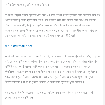
আমিঃ ঠিক আছে মা, তুমি যা চাও তাই হবে।
মা তখন শাড়িটা উঠিয়ে ব্লাউজ এবং ব্রা এর ডান পাশটা উপরে তুললেন আর আমাকে তাঁর দুধ
খেতে বললেন। আমি দ্রুত মার পাশে গিয়ে বসলাম আর মার কোলে শুয়ে দুধ খেতে পারবো
কিনা তা জানতে চাইলাম। মা অনুমতি দেওয়ায় আমি তাঁর কোলে শুয়ে দুধ খাওয়া শুরু
করলাম। মার দুধের কী স্বাদ তা ভাষায় প্রকাশ করার মতো না। অতুলনীয় স্বাদ। কিছুক্ষণ
দুধ খাওয়ার পর আমি মার স্তনে আমার দুই হাত রাখলাম। কী ঠান্ডা!!!
ma blackmail choti
আমি যখন মার দিকে তাকালাম দেখি মার দুই চোখে জল। মা মনে হয় খুব কষ্ট পেয়েছিলো। সে
যাই হোক মা কষ্ট পাক বা আনন্দ পাক আমার তাতে কি আসে যায়, আমি খুব আনন্দ পাচ্ছিলাম
এইটাই বড়ো কথা! এরপর আমি আমার বাম হাত মার বাম স্তনে রাখলাম। মা তখনো
কাঁদছিলো, আমাকে কোনরকম বাধা দিলেন না। মার বাধা না পেয়ে আমি তখন মার ব্লাউযের
বোতামগুলো খুলে দিলাম। এরপর মার ব্রা উপরে তুলে দিলাম আর মনের সুখে বাম স্তন
টিপতে লাগলাম। মা তখন বুঝতে পারলো যে আমি তাঁর ব্লাউজ খুলে ফেলেছি।
মাঃ রাজু, তুমি এ কি করেছো। তোমারতো এইসব করার কথা ছিল না। এখন সরো। মা
ছেলের সেক্স সংসার চটি গল্প