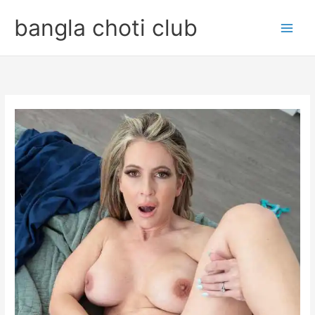
Skip
bangla choti club
to
content