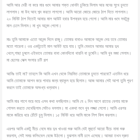
আমি আর দেরী না করে মার গুদে আমার শক্ত ধোনটা ঢুকিয়ে দিলাম আর মনের সুখে চুদতে
লাগলাম। মা উহ আহ শব্দ করতে লাগলো। আমি আরো জোরে জোরে ঠাপ দিতে লাগলাম।
২০ মিনিট ঠাপ দিতেই আমার মাল আউট হবার উপক্রম হয়ে গেলো। আমি মার গুদে সবটুকু
মাল ঢেলে দিলাম। মা খুব আনন্দ পেলো।
মাঃ তুমি আমাকে এতো আনন্দ দিলে রাজু। তোমার বাবাও আমাকে আনন্দ দেয় তবে তোমার
মতো পারেনা। ওর একটুতেই মাল আউট হয়ে যায়। তুমি যেভাবে আমার আমার দুধ
খেলে,পাছা চুষলে এইভাবে তোমার বাবা কোনদিনো খায়নি বা চুষেনি। আমি খুব মজা পেলাম।
মা ছেলের সেক্স সংসার চটি গল্প
আমিঃ তাই মা? তাহলে কি আমি এখন থেকে নিয়মিত তোমাকে চুদতে পারবো? এতদিন ধরে
আমি তোমাকে আপন করে পাবার জন্য ব্যাকুল হয়ে ছিলাম। আজ আমার সেই আশা তুমি পূরণ
করলে তাই তোমাকে অসংখ্য ধন্যবাদ।
আমি মার পাশে শুয়ে শুয়ে এসব কথা বলছিলাম। আমি যে ২ দিন আগে রাতের বেলায় মাকে
গোসল করতে দেখেছিলাম সেটাও বললাম। মা একথা শুনে খুব লজ্জা পেলো। আমি এরপর
মাকে জরিয়ে ধরে ঠোঁটে চুমু দিলাম। ১৫ মিনিট ধরে আমি মাকে লিপ কিস করলাম।
এরপর আমি একটু নীচে নেমে মার দুধ খাওয়া শুরু আমি যেই মূহুর্তে আরো নীচে নামা শুরু
করলাম, সেই সময় কলিংবেল বেজে উঠলো। বুঝলাম নানী চলে এসেছে। আমরা তখন দ্রুত