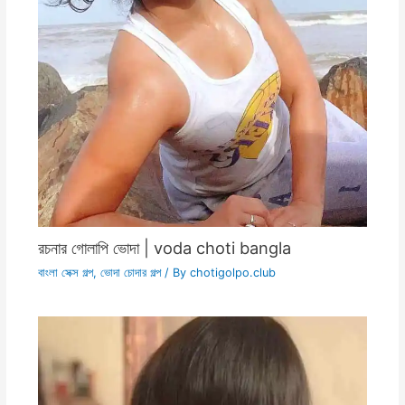
রচনার গোলাপি ভোদা | voda choti bangla
বাংলা সেক্স গল্প
,
ভোদা চোদার গল্প
/ By
chotigolpo.club