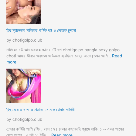
র
সা
থে
ব্য
ভি
হিন্দু ম্যানেজার মালিকের ধার্মিক বউ ও মেয়েকে চুদলো
চা
র
by chotigolpo.club
চ
টি
মালিকের বউ আর মেয়েকে চোদার চটি গল্প chotigolpo bangla sexy golpo
গ
choti আমার জীবনে অন্যতম অভিজ্ঞতা হয়েছিলো ৬বছর আগে।তখন আমি…
Read
ল্প
:
more
হি
ন্দু
ম্যা
নে
জা
র
মা
হিন্দু মেয়ে ও খালা ও মামাতো বোনকে চোদার কাহিনী
লি
কে
by chotigolpo.club
র
ধা
চোদার কাহিনী আমি রহিম , বয়স ৫৭। ঢাকার কাছাকাছি গ্রামে থাকি, ১০০ একর আখের
র্মি
:
ক্ষেত আমার। ৫ ফুট ১১ ইঞ্চি,…
Read more