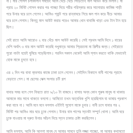
না। মার গোসল চলাকালীন সময়েই আমি খেঁচে খেঁচে সিঁড়িতেই মাল আউট করে দিলাম। মা
প্রায় ২০ মিনিট গোসল করার পর গামছা দিয়ে শরীর পরিস্কার করে সালোয়ার কামিজ শাড়ী
পরে উনার ঘরে চলে গেলেন। আমিও প্যান্ট পরে রান্নাঘরে গিয়ে জল পান করে নীচে আমার
ঘরে চলে গেলাম। কিন্তু মাল আউট করার পরেও আমার ধোন বাবাজি খাড়া এবং টান টান হয়ে
ছিল।
সেই রাতে আমি আরোও ২ বার খেঁচে মাল আউট করেছি। সেই প্রথম আমি দিনে ১ বারের
বেশি অর্থাৎ ৩ বার মাল আউট করেছি শুধুমাত্র আমার প্রিয়তমা মা শিল্পীর জন্য। সেইরাতে
পুরো নাংটা হয়েই ঘুমিয়ে পড়েছিলাম। পরদিন সকাল থেকেই আমি প্লান করতে থাকি যেভাবেই
হোক মাকে চুদতে হবে।
এর ২ দিন পর বাবা ব্যবসার কাজে ঢাকা চলে গেলেন। সেইদিন বিকালে নানী পাশের গ্রামে
বেড়াতে গেল। মা ছেলের সেক্স সংসার চটি গল্প
যাবার সময় বলে গেল ফিরতে রাত ৯/১০ টা বাজবে। বাসায় অন্য কোন পুরুষ মানুষ না থাকায়
আমাকে মার সাথে থাকতে বললো। আমিতো তখন অত্যধিক খুশি হয়েছিলাম যা ভাষায় প্রকাশ
করা যাবে না। আমি মনে মনে বললাম এইটাই সুযোগ মাকে চুদার। নানী চলে যাবার পর ২
মিনিট পর আমিও মার ঘরে ঢুকে গেলাম। উনার বাম পাশের স্তনটা সম্পুর্ন খোলা। আমি ঘরে
ঢুকে যাওয়ায় মা দ্রুত উনার আঁচল দিয়ে স্তন ঢাকার চেষ্টা করছিলেন।
আমি বললাম, আমি কি আলগা মানুষ যে আমার সামনে তুমি লজ্জা পাচ্ছো, মা আমার কথামতো