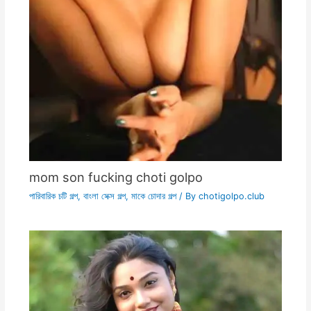
mom son fucking choti golpo
পারিবারিক চটি গল্প
,
বাংলা সেক্স গল্প
,
মাকে চোদার গল্প
/ By
chotigolpo.club