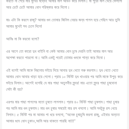
করতে না পেরে মার মুখের মধ্যেই আমার মাল আউট করে দিলাম। মা পুরো মাল খেয়ে ফেললো
আর চেটে চেটে আমার ধোন পরিষ্কার করে দিলো।
মাঃ এটা কি করলে রাজু? আমার গুদ তোমার জিনিস নেয়ার জন্য পাগল হয়ে গেছিল আর তুমি
আমার মুখেই সব ঢেলে দিলে!
আমিঃ মা কি করবো বলো?
এর আগে তো কারো দুধ খাইনি বা কেউ আমার ধোন চুষে দেয়নি তাই আমার মাল আর
অপেক্ষা করতে পারলো না। আমি একটু পরেই তোমার গুদকে শান্ত করে দিবো।
এই বলেই আমি মাকে বিছানায় শুইয়ে দিয়ে আবার দুধ খেতে শুরু করলাম। দুধ খেতে খেতে
আমার ধোন আবার খাড়া হয়ে গেলো। প্রায় ১০ মিনিট দুধ খাওয়ার পর আমি মাকে উপুড় করে
শুইয়ে দিলাম। আগেই বলেছি যে মার পাছা অতুলনীয় সুন্দর! মার এতো সুন্দর পাছা চুষবোনা
সেটা কী হয়?
এরপর মার পাছা পাগলের মতো চুষতে লাগলাম। প্রায় ৪০ মিনিট পাছা চুষলাম। পাছা চুষার
পর আমি মার গুদ চুষলাম। মার গুদ চুষার সময়েই মার রস খসলো। আমি সবটুকু রস খেয়ে
নিলাম। ৫ মিনিট পর মা আমার পা ধরে বললো, ”অনেক চুষাচুষি করলা রাজু, এইবার অন্তত
আমার গুদে ধোন ঢুকাও,আমি আর থাকতে পারছি না!!!”