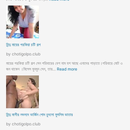
ক
হি
ব
ন্দু
উ
মে
ও
য়ে
মে
ও
য়ে
খা
কে
লা
হিন্দু মায়ের পরকিয়া চটি গল্প
চু
ও
দ
মা
by chotigolpo.club
লো
মা
তো
মায়ের পরকিয়া চটি গল্প সেন পরিবারের বেশ নাম যশ আছে এনাদের পাড়াতে।পরিবারে মোট ৩
বো
:
জন থাকেন ।মিসেস মুনমুন সেন, তার…
Read more
ন
হি
কে
ন্দু
চো
মা
দা
য়ে
র
র
কা
প
হি
র
হিন্দু মাগীর লদলদে ভার্জিন পোদ চুদলো মুসলিম ভাতার
নী
কি
য়া
by chotigolpo.club
চ