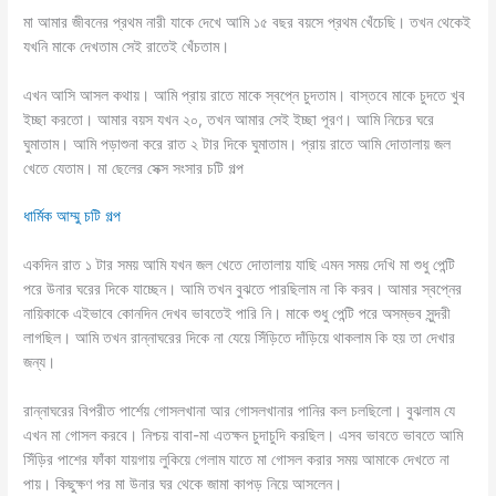
মা আমার জীবনের প্রথম নারী যাকে দেখে আমি ১৫ বছর বয়সে প্রথম খেঁচেছি। তখন থেকেই
যখনি মাকে দেখতাম সেই রাতেই খেঁচতাম।
এখন আসি আসল কথায়। আমি প্রায় রাতে মাকে স্বপ্নে চুদতাম। বাস্তবে মাকে চুদতে খুব
ইচ্ছা করতো। আমার বয়স যখন ২০, তখন আমার সেই ইচ্ছা পূরণ। আমি নিচের ঘরে
ঘুমাতাম। আমি পড়াশুনা করে রাত ২ টার দিকে ঘুমাতাম। প্রায় রাতে আমি দোতালায় জল
খেতে যেতাম। মা ছেলের সেক্স সংসার চটি গল্প
ধার্মিক আম্মু চটি গল্প
একদিন রাত ১ টার সময় আমি যখন জল খেতে দোতালায় যাছি এমন সময় দেখি মা শুধু পেন্টি
পরে উনার ঘরের দিকে যাচ্ছেন। আমি তখন বুঝতে পারছিলাম না কি করব। আমার স্বপ্নের
নায়িকাকে এইভাবে কোনদিন দেখব ভাবতেই পারি নি। মাকে শুধু পেন্টি পরে অসম্ভব সুন্দরী
লাগছিল। আমি তখন রান্নাঘরের দিকে না যেয়ে সিঁড়িতে দাঁড়িয়ে থাকলাম কি হয় তা দেখার
জন্য।
রান্নাঘরের বিপরীত পার্শেয় গোসলখানা আর গোসলখানার পানির কল চলছিলো। বুঝলাম যে
এখন মা গোসল করবে। নিশ্চয় বাবা-মা এতক্ষন চুদাচুদি করছিল। এসব ভাবতে ভাবতে আমি
সিঁড়ির পাশের ফাঁকা যায়গায় লুকিয়ে গেলাম যাতে মা গোসল করার সময় আমাকে দেখতে না
পায়। কিছুক্ষণ পর মা উনার ঘর থেকে জামা কাপড় নিয়ে আসলেন।