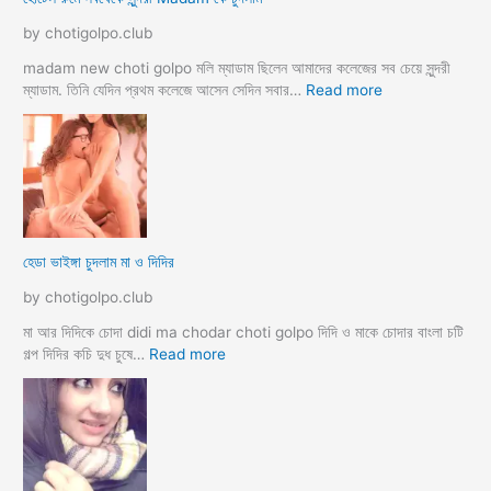
ম
by chotigolpo.club
স্বা
মী
madam new choti golpo মলি ম্যাডাম ছিলেন আমাদের কলেজের সব চেয়ে সুন্দরী
স্ত্রী
:
ম্যাডাম. তিনি যেদিন প্রথম কলেজে আসেন সেদিন সবার…
Read more
র
হো
ব
টে
উ
ল
ব
রু
দ
মে
লে
স
সে
ব
হেডা ভাইঙ্গা চুদলাম মা ও দিদির
ক্স
থে
ক
কে
by chotigolpo.club
রা
সু
ন্দ
মা আর দিদিকে চোদা didi ma chodar choti golpo দিদি ও মাকে চোদার বাংলা চটি
রী
:
গল্প দিদির কচি দুধ চুষে…
Read more
M
হে
a
ডা
d
ভা
a
ই
m
ঙ্গা
কে
চু