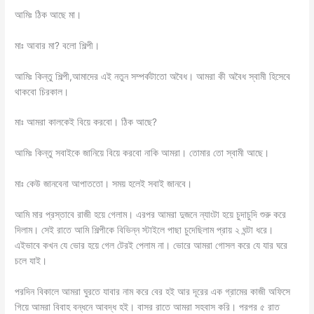
আমিঃ ঠিক আছে মা।
মাঃ আবার মা? বলো শিল্পী।
আমিঃ কিন্তু শিল্পী,আমাদের এই নতুন সম্পর্কটাতো অবৈধ। আমরা কী অবৈধ স্বামী হিসেবে
থাকবো চিরকাল।
মাঃ আমরা কালকেই বিয়ে করবো। ঠিক আছে?
আমিঃ কিন্তু সবাইকে জানিয়ে বিয়ে করবো নাকি আমরা। তোমার তো স্বামী আছে।
মাঃ কেউ জানবেনা আপাততো। সময় হলেই সবাই জানবে।
আমি মার প্রস্তাবে রাজী হয়ে গেলাম। এরপর আমরা দুজনে ন্যাংটা হয়ে চুদাচুদি শুরু করে
দিলাম। সেই রাতে আমি শিল্পীকে বিভিন্ন স্টাইলে পাছা চুদেছিলাম প্রায় ২ ঘন্টা ধরে।
এইভাবে কখন যে ভোর হয়ে গেল টেরই পেলাম না। ভোরে আমরা গোসল করে যে যার ঘরে
চলে যাই।
পরদিন বিকালে আমরা ঘুরতে যাবার নাম করে বের হই আর দূরের এক গ্রামের কাজী অফিসে
গিয়ে আমরা বিবাহ বন্ধনে আবদ্ধ হই। বাসর রাতে আমরা সহবাস করি। পরপর ৫ রাত