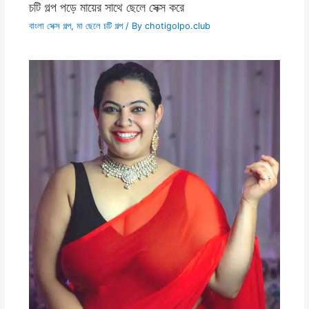
চটি গল্প পড়ে মায়ের সাথে ছেলে সেক্স করে
বাংলা সেক্স গল্প
,
মা ছেলে চটি গল্প
/ By
chotigolpo.club