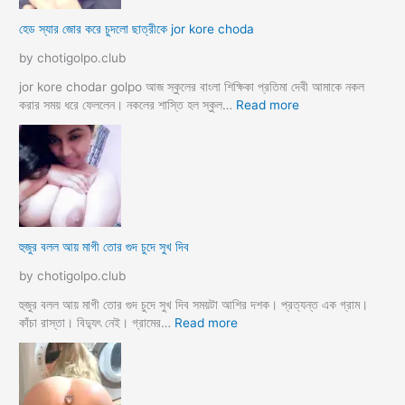
চু
দ
হেড স্যার জোর করে চুদলো ছাত্রীকে jor kore choda
দ
লা
লা
ম
by chotigolpo.club
ম
মা
ও
jor kore chodar golpo আজ স্কুলের বাংলা শিক্ষিকা প্রতিমা দেবী আমাকে নকল
দি
:
করার সময় ধরে ফেললেন। নকলের শাস্তি হল স্কুল…
Read more
দি
হে
র
ড
স্যা
র
জো
র
ক
হুজুর বলল আয় মাগী তোর গুদ চুদে সুখ দিব
রে
চু
by chotigolpo.club
দ
লো
হুজুর বলল আয় মাগী তোর গুদ চুদে সুখ দিব সময়টা আশির দশক। প্রত্যন্ত এক গ্রাম।
ছা
:
কাঁচা রাস্তা। বিদ্যুৎ নেই। গ্রামের…
Read more
ত্রী
হু
কে
জু
j
র
o
ব