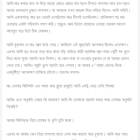
আমি মার কথায় কান না দিয়ে আরো জোরে জোরে বাম স্তন টিপতে লাগলাম আর ডান স্তন
আরো ভালভাবে চুষতে লাগলাম। মা আমাকে তখন ধাক্কা দিয়ে সরিয়ে দিলেও আমি সরিনি।
আমি একনাগাড়ে মার দুধ খেয়েই চলেছিলাম আর টিপেই চলেছিলাম। খানিকক্ষণ পর মার
চেহারায় একটা পরিবর্তন লক্ষণ করি। প্রচন্ড সেক্স উঠলে মেয়েদের চেহারা যেরকম আবেগ
আপ্লুত হয়ে উঠে ঠিক সেরকম।
আমি বুঝলাম যে মার সেক্স উঠে গেছে। আমিতো এই মূহুর্তেরই অপেক্ষায় ছিলাম এতোক্ষণ।
এরপর আমি দুধ খাওয়া বন্ধ করে মাকে দাঁড় করিয়ে শাড়ী-ব্লাউজ-ব্রা-সায়া-পেন্টি সব খুলে
দিয়ে মাকে পুরো ন্যাংটা করে দিলাম। মা কোন বাধা না দেওয়ায় বুঝলাম যে মা আমার চোদন
খেতে চায়। আমিও প্যান্ট খুলে ন্যাংটা হয়ে গেলাম। মা আমার ৯” লম্বা ধোনের দিকে
একদৃষ্টিতে অনেকক্ষণ তাকিয়ে রইলো। তারপর বললো-
মাঃ তোমার জিনিসটা এত লম্বা আর সুন্দর রাজু!!! আমি একটু নেড়ে দেখি প্লিজ!
আমিঃ এতে অনুমতি নেয়ার কি দরকার? আমি কি তোমাকে ন্যাংটা করার সময় তোমার অনুমতি
নিয়েছি?
আমার জিনিসকে নিয়ে তোমার যা খুশি তুমি করো।
এরপর মা আমার ধোন নিয়ে পাগলের মতো খেলা শুরু করলো আর চুষলো। আমি আর সহ্য