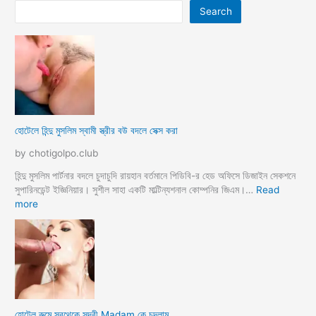
Search
হোটেলে হিন্দু মুসলিম স্বামী স্ত্রীর বউ বদলে সেক্স করা
by chotigolpo.club
হিন্দু মুসলিম পার্টনার বদলে চুদাচুদি রায়হান বর্তমানে পিডিবি-র হেড অফিসে ডিজাইন সেকশনে
সুপারিনডেন্ট ইজ্ঞিনিয়ার। সুশীল সাহা একটি মাল্টিন্যশনাল কোম্পনির জিএম।…
Read
:
more
হো
টে
লে
হি
ন্দু
মু
স
হোটেল রুমে সবথেকে সুন্দরী Madam কে চুদলাম
লি