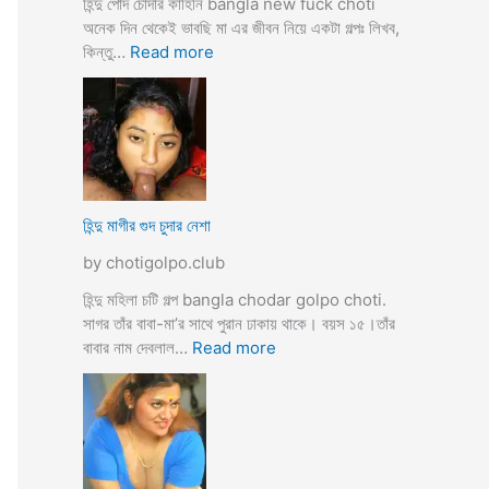
হিন্দু পোদ চোদার কাহিনি bangla new fuck choti
টি
অনেক দিন থেকেই ভাবছি মা এর জীবন নিয়ে একটা গল্পঃ লিখব,
গ
:
কিন্তু…
Read more
ল্প
হি
ন্দু
মা
গী
র
ল
দ
হিন্দু মাগীর গুদ চুদার নেশা
ল
by chotigolpo.club
দে
ভা
হিন্দু মহিলা চটি গল্প bangla chodar golpo choti.
র্জি
সাগর তাঁর বাবা-মা’র সাথে পুরান ঢাকায় থাকে। বয়স ১৫।তাঁর
ন
:
বাবার নাম দেবলাল…
Read more
পো
হি
দ
ন্দু
চু
মা
দ
গী
লো
র
মু