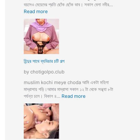
তো
বয়সেও মেয়েদের প্রতি ছোঁক ছোঁক ভাব। সকাল বেলা নদীর…
o
র
:
Read more
d
গু
হি
a
দ
ল্লা
চু
বি
দে
বা
সু
হ
খ
ও
দি
পা
হিন্দুর সাথে ব্যভিচার চটি গল্প
ব
ছা
by chotigolpo.club
চো
দা
muslim kochi meye choda আমি একটা মহিলা
র
মাদ্রাসায় পড়ি।আমার মাদ্রাসা সকাল ১২ টা থেকে সন্ধ্যা ৮টা
গ
:
পর্যন্ত চলে। বিকাল ৪…
Read more
ল্প
হি
ন্দু
র
সা
থে
ব্য