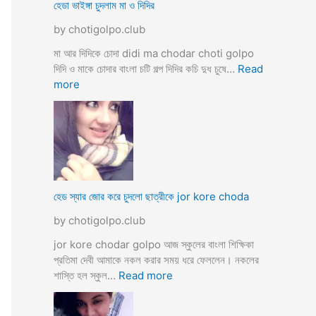
ব
হেডা ভাইঙ্গা চুদলাম মা ও দিদির
ক্স
থে
ক
by chotigolpo.club
কে
রা
সু
মা আর দিদিকে চোদা didi ma chodar choti golpo
ন্দ
দিদি ও মাকে চোদার বাংলা চটি গল্প দিদির কচি দুধ চুষে…
Read
রী
:
more
M
হে
a
ডা
d
ভা
a
ই
m
ঙ্গা
কে
চু
চু
দ
হেড স্যার জোর করে চুদলো ছাত্রীকে jor kore choda
দ
লা
লা
by chotigolpo.club
ম
ম
মা
jor kore chodar golpo আজ স্কুলের বাংলা শিক্ষিকা
ও
প্রতিমা দেবী আমাকে নকল করার সময় ধরে ফেললেন। নকলের
দি
:
শাস্তি হল স্কুল…
Read more
দি
হে
র
ড