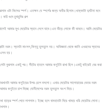
লাম ওটা কিসের স্পর্শ। এতক্ষন যে স্পর্শের জন্য অধীর ছিলাম।ধাক্কাটা দুর্ঘটনা মনে
চি গুদে চুদাচুদির গল্প
ালেই আমার মুখ মেয়েটার স্তনে লেগে যাবে।এত ভীড়ে লোকে কী ভাববে। আমি মেয়েটার
্রাটা নরম। স্তনটা মাংসল,কিন্তু তুলতুলে নয়। অভিজ্ঞতা থেকে জানি এধরনের স্তনের
 এসব হয়।
ছিল সেটা বুঝলাম একটু পর। সীটের হাতলে আমার কনুইটা রাখা ছিল।একটু বাইরেই বের করা
 মাঝখানটা আমার কনুইয়ের উপর চেপে বসলো। এবার মেয়েটার সালোয়ারের ভেতর নরম
়ে আমার কনুইতে চাপ দিচ্ছে যোনীদেশের নরম তুলতুলে অংশ দিয়ে।
া হাড়ের স্পর্শ পেতে লাগলাম। ইচ্ছে হলে বামহাতটা দিয়ে খামচে ধরি মেয়েটার সোনা।
 রাখলাম।