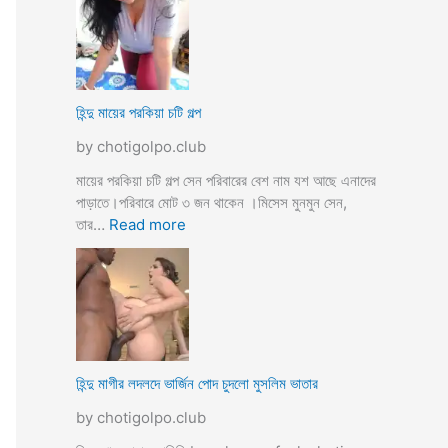
উ
মে
ও
য়ে
মে
ও
য়ে
খা
কে
লা
হিন্দু মায়ের পরকিয়া চটি গল্প
চু
ও
দ
by chotigolpo.club
মা
লো
মা
মায়ের পরকিয়া চটি গল্প সেন পরিবারের বেশ নাম যশ আছে এনাদের
তো
পাড়াতে।পরিবারে মোট ৩ জন থাকেন ।মিসেস মুনমুন সেন,
বো
:
তার…
Read more
ন
হি
কে
ন্দু
চো
মা
দা
য়ে
র
র
কা
প
হি
র
হিন্দু মাগীর লদলদে ভার্জিন পোদ চুদলো মুসলিম ভাতার
নী
কি
by chotigolpo.club
য়া
চ