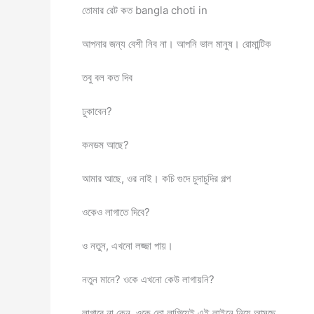
তোমার রেট কত bangla choti in
আপনার জন্য বেশী নিব না। আপনি ভাল মানুষ। রোমান্টিক
তবু বল কত দিব
ঢুকাবেন?
কনডম আছে?
আমার আছে, ওর নাই। কচি গুদে চুদাচুদির গল্প
ওকেও লাগাতে দিবে?
ও নতুন, এখনো লজ্জা পায়।
নতুন মানে? ওকে এখনো কেউ লাগায়নি?
লাগাবে না কেন, ওকে তো লাগিয়েই এই লাইনে নিয়ে আসছে