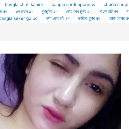
bangla choti kahini
bangla choti uponnas
chuda chudi
র গল্প
গুদ মারার গল্প
চুদাচুদির গল্প
জোর করে চুদার গল্প
বাংলা চটি গল্প
ম
ল্প bangla sexer golpo
ভাই বোন চটি গল্প
ভাবিকে চুদার গল্প
ভোদা চোদার গল্