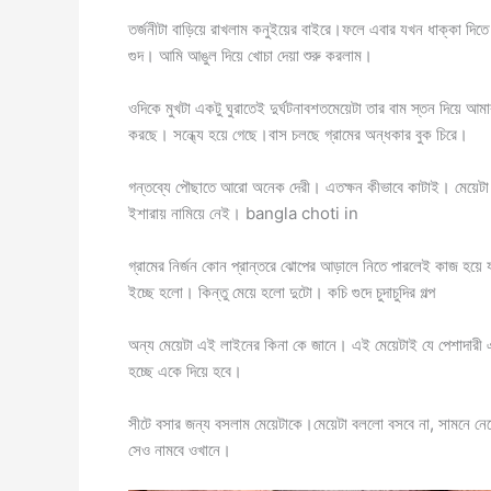
তর্জনীটা বাড়িয়ে রাখলাম কনুইয়ের বাইরে।ফলে এবার যখন ধাক্কা দি
গুদ। আমি আঙুল দিয়ে খোচা দেয়া শুরু করলাম।
ওদিকে মুখটা একটু ঘুরাতেই দুর্ঘটনাবশতমেয়েটা তার বাম স্তন দিয়ে
করছে। সন্ধ্যে হয়ে গেছে।বাস চলছে গ্রামের অন্ধকার বুক চিরে।
গন্তব্যে পৌছাতে আরো অনেক দেরী। এতক্ষন কীভাবে কাটাই। মেয়েটা
ইশারায় নামিয়ে নেই। bangla choti in
গ্রামের নির্জন কোন প্রান্তরে ঝোপের আড়ালে নিতে পারলেই কাজ হয়ে 
ইচ্ছে হলো। কিন্তু মেয়ে হলো দুটো। কচি গুদে চুদাচুদির গল্প
অন্য মেয়েটা এই লাইনের কিনা কে জানে। এই মেয়েটাই যে পেশাদারী এ
হচ্ছে একে দিয়ে হবে।
সীটে বসার জন্য বসলাম মেয়েটাকে।মেয়েটা বললো বসবে না, সামনে ন
সেও নামবে ওখানে।