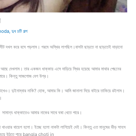
স
hoda
,
দুধ চটি গল্প
টা সীট দখল করে বসে পড়লাম। গরমে অস্থির লাগছিল।বাসটা ছাড়তে না ছাড়তেই দাড়ানো
ও আছে দেখলাম। তার একজন ধাক্কায় এসে দাড়িয়ে স্থির হয়েছে আমার মাথার পেছনের
পারে। কিন্তু সাজগোজ বেশ উগ্র।
ি চোখেও। দুইনাম্বার নাকি? হোক, আমার কি। আমি জানালা দিয়ে বাইরে তাকিয়ে রইলাম।
ে।
ে। সামান্য ধাক্কাতেও আমার নাকের সাথে ঘষা খেতে পারে।
খাওয়ার খায়েশ হলো। ইচ্ছে হলো নাকটা লাগিয়েই দেই। কিন্তু এত মানুষের ভীড় সাহস
লা হয়ে উঠতে পারে bangla choti in