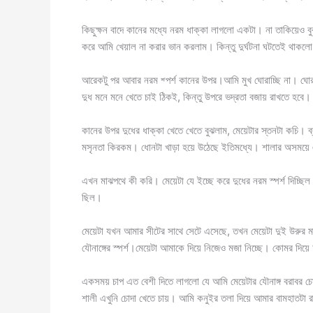
কিছুক্ষন বাদে কানের মধ্যে নরম ধাক্কা লাগলো একটা। না তাকিয়েও বুঝ
করে আমি খেয়াল না করার ভান করলাম। কিন্তু দুর্ঘটনা ঘটতেই থাকলো। ক
আরেকটু পর আবার নরম শ্পর্শ কানের উপর।আমি মুখ ঘোরাচ্ছি না। ঘোর
দুধ মনে মনে খেতে চাই ঠিকই, কিন্তু উপরে ভদ্রতা বজায় রাখতে হবে।
কানের উপর দুধের ধাক্কা খেতে খেতে বুঝলাম, মেয়েটার স্তনটা কচি। ব
মসৃনতা কিরকম। ধোনটা খাড়া হয়ে উঠেছে ইতিমধ্যে। শালার অসময়ে
এখন মাঝপথে কী করি। মেয়েটা যে ইচ্ছে করে দুধের নরম স্পর্শ দিচ্
ছিল।
মেয়েটা যখন আমার সীটের সাথে সেটে এসেছে, তখন মেয়েটা দুই উরুর
যৌনাঙ্গের স্পর্শ।মেয়েটা আমাকে দিয়ে নিজেও মজা নিচ্ছে। কোমর দিয
একসময় চাপ এত বেশী দিতে লাগলো যে আমি মেয়েটার যৌনাঙ্গ বরাবর চোখ
শালী এখুনি চোদা খেতে চায়। আমি কনুইর তলা দিয়ে আমার বামহাতটা