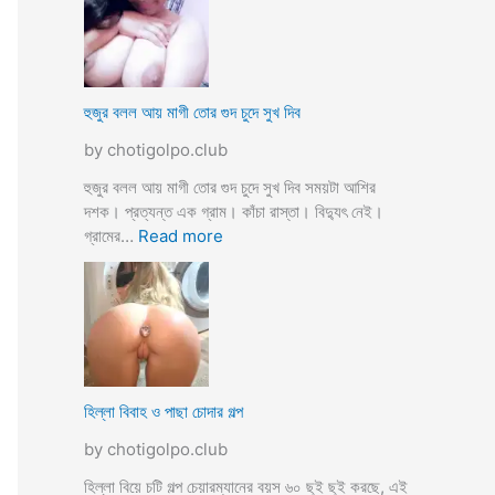
স্যা
র
জো
র
ক
হুজুর বলল আয় মাগী তোর গুদ চুদে সুখ দিব
রে
by chotigolpo.club
চু
দ
হুজুর বলল আয় মাগী তোর গুদ চুদে সুখ দিব সময়টা আশির
লো
দশক। প্রত্যন্ত এক গ্রাম। কাঁচা রাস্তা। বিদ্যুৎ নেই।
ছা
:
গ্রামের…
Read more
ত্রী
হু
কে
জু
j
র
o
ব
r
ল
k
ল
o
আ
হিল্লা বিবাহ ও পাছা চোদার গল্প
r
য়
e
by chotigolpo.club
মা
c
গী
হিল্লা বিয়ে চটি গল্প চেয়ারম্যানের বয়স ৬০ ছুই ছুই করছে, এই
h