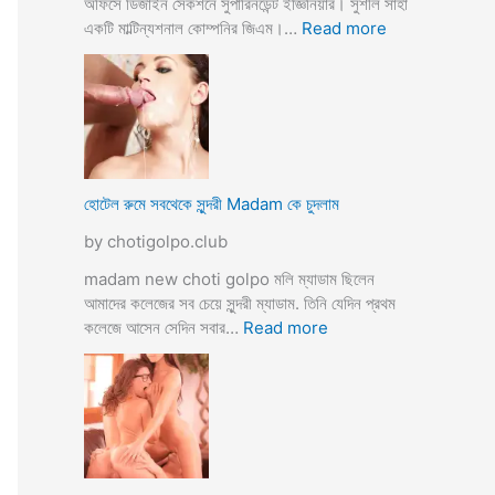
অফিসে ডিজাইন সেকশনে সুপারিনডেন্ট ইজ্ঞিনিয়ার। সুশীল সাহা
:
একটি মাল্টিন্যশনাল কোম্পনির জিএম।…
Read more
হো
টে
লে
হি
ন্দু
মু
স
হোটেল রুমে সবথেকে সুন্দরী Madam কে চুদলাম
লি
by chotigolpo.club
ম
স্বা
madam new choti golpo মলি ম্যাডাম ছিলেন
মী
আমাদের কলেজের সব চেয়ে সুন্দরী ম্যাডাম. তিনি যেদিন প্রথম
স্ত্রী
:
কলেজে আসেন সেদিন সবার…
Read more
র
হো
ব
টে
উ
ল
ব
রু
দ
মে
লে
স
সে