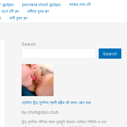
r golpo
porokia choti golpo
কাজের মেয়ে চটি
া ছেলে চটি গল্প
মামীকে চুদার গল্প
প
মাগী চুদার গল্প
Search
Search
হোটেলে হিন্দু মুসলিম স্বামী স্ত্রীর বউ বদলে সেক্স করা
by chotigolpo.club
হিন্দু মুসলিম পার্টনার বদলে চুদাচুদি রায়হান বর্তমানে পিডিবি-র হেড