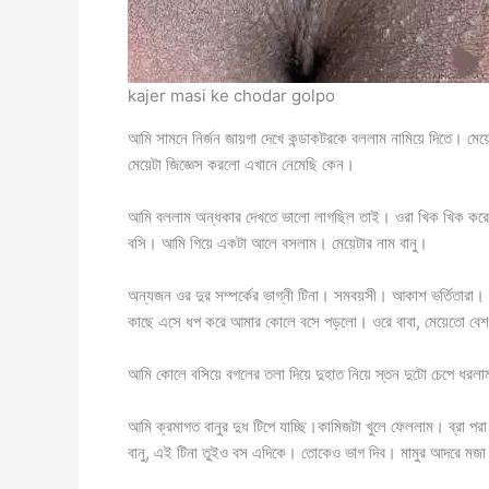
kajer masi ke chodar golpo
আমি সামনে নির্জন জায়গা দেখে কন্ডাকটরকে বললাম নামিয়ে দিতে। ম
মেয়েটা জিজ্ঞেস করলো এখানে নেমেছি কেন।
আমি বললাম অন্ধকার দেখতে ভালো লাগছিল তাই। ওরা খিক খিক করে
বসি। আমি গিয়ে একটা আলে বসলাম। মেয়েটার নাম বানু।
অন্যজন ওর দুর সম্পর্কের ভাগ্নী টিনা। সমবয়সী। আকাশ ভর্তিতারা। দ
কাছে এসে ধপ করে আমার কোলে বসে পড়লো। ওরে বাবা, মেয়েতো বে
আমি কোলে বসিয়ে বগলের তলা দিয়ে দুহাত নিয়ে স্তন দুটো চেপে ধরল
আমি ক্রমাগত বানুর দুধ টিপে যাচ্ছি।কামিজটা খুলে ফেললাম। ব্রা পর
বানু, এই টিনা তুইও বস এদিকে। তোকেও ভাগ দিব। মামুর আদরে ম