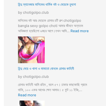
ভি
হিন্দু ম্যানেজার মালিকের ধার্মিক বউ ও মেয়েকে চুদলো
চা
by chotigolpo.club
র
চ
মালিকের বউ আর মেয়েকে চোদার চটি গল্প chotigolpo
টি
bangla sexy golpo choti আমার জীবনে অন্যতম
গ
:
অভিজ্ঞতা হয়েছিলো ৬বছর আগে।তখন আমি…
Read more
ল্প
হি
ন্দু
ম্যা
নে
জা
র
মা
হিন্দু মেয়ে ও খালা ও মামাতো বোনকে চোদার কাহিনী
লি
by chotigolpo.club
কে
র
চোদার কাহিনী আমি রহিম , বয়স ৫৭। ঢাকার কাছাকাছি গ্রামে
ধা
থাকি, ১০০ একর আখের ক্ষেত আমার। ৫ ফুট ১১ ইঞ্চি,…
র্মি
:
Read more
ক
হি
ব
ন্দু