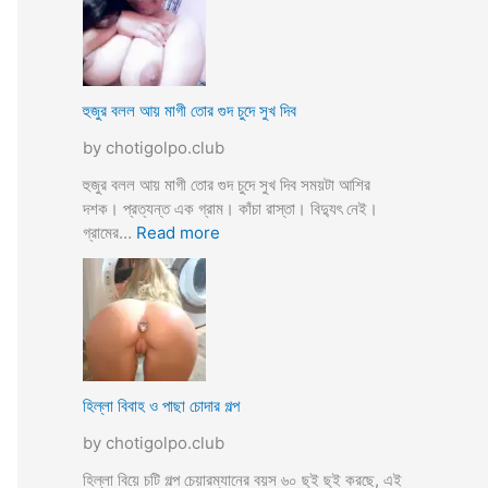
স্যা
র
জো
র
ক
হুজুর বলল আয় মাগী তোর গুদ চুদে সুখ দিব
রে
by chotigolpo.club
চু
দ
হুজুর বলল আয় মাগী তোর গুদ চুদে সুখ দিব সময়টা আশির
লো
দশক। প্রত্যন্ত এক গ্রাম। কাঁচা রাস্তা। বিদ্যুৎ নেই।
ছা
:
গ্রামের…
Read more
ত্রী
হু
কে
জু
j
র
o
ব
r
ল
k
ল
o
আ
হিল্লা বিবাহ ও পাছা চোদার গল্প
r
য়
e
by chotigolpo.club
মা
c
গী
হিল্লা বিয়ে চটি গল্প চেয়ারম্যানের বয়স ৬০ ছুই ছুই করছে, এই
h