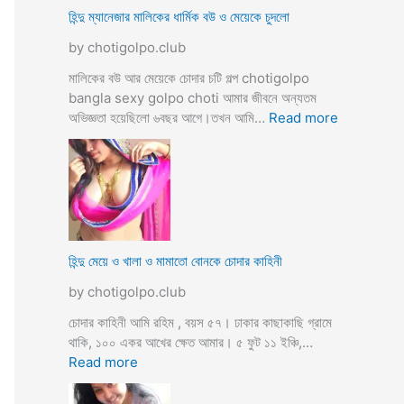
ভি
হিন্দু ম্যানেজার মালিকের ধার্মিক বউ ও মেয়েকে চুদলো
চা
by chotigolpo.club
র
চ
মালিকের বউ আর মেয়েকে চোদার চটি গল্প chotigolpo
টি
bangla sexy golpo choti আমার জীবনে অন্যতম
গ
:
অভিজ্ঞতা হয়েছিলো ৬বছর আগে।তখন আমি…
Read more
ল্প
হি
ন্দু
ম্যা
নে
জা
র
মা
হিন্দু মেয়ে ও খালা ও মামাতো বোনকে চোদার কাহিনী
লি
by chotigolpo.club
কে
র
চোদার কাহিনী আমি রহিম , বয়স ৫৭। ঢাকার কাছাকাছি গ্রামে
ধা
থাকি, ১০০ একর আখের ক্ষেত আমার। ৫ ফুট ১১ ইঞ্চি,…
র্মি
:
Read more
ক
হি
ব
ন্দু