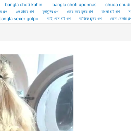
bangla choti kahini
bangla choti uponnas
chuda chudi
র গল্প
গুদ মারার গল্প
চুদাচুদির গল্প
জোর করে চুদার গল্প
বাংলা চটি গল্প
ম
ল্প bangla sexer golpo
ভাই বোন চটি গল্প
ভাবিকে চুদার গল্প
ভোদা চোদার গল্