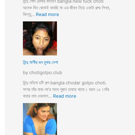
হিন্দু পোদ চোদার কাহিনি bangla new fuck choti
টি
অনেক দিন থেকেই ভাবছি মা এর জীবন নিয়ে একটা গল্পঃ লিখব,
গ
:
কিন্তু…
Read more
ল্প
হি
ন্দু
মা
গী
র
ল
দ
হিন্দু মাগীর গুদ চুদার নেশা
ল
by chotigolpo.club
দে
ভা
হিন্দু মহিলা চটি গল্প bangla chodar golpo choti.
র্জি
সাগর তাঁর বাবা-মা’র সাথে পুরান ঢাকায় থাকে। বয়স ১৫।তাঁর
ন
:
বাবার নাম দেবলাল…
Read more
পো
হি
দ
ন্দু
চু
মা
দ
গী
লো
র
মু