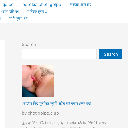
r golpo
porokia choti golpo
কাজের মেয়ে চটি
া ছেলে চটি গল্প
মামীকে চুদার গল্প
প
মাগী চুদার গল্প
Search
Search
হোটেলে হিন্দু মুসলিম স্বামী স্ত্রীর বউ বদলে সেক্স করা
by chotigolpo.club
হিন্দু মুসলিম পার্টনার বদলে চুদাচুদি রায়হান বর্তমানে পিডিবি-র হেড