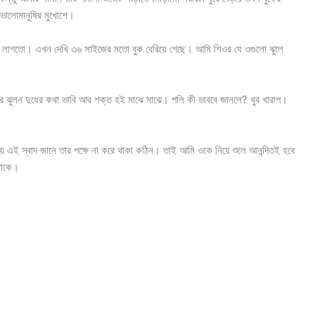
 ভালোমানুষির মুখোশে।
া লাগতো। এখন দেখি ৩৬ সাইজের মতো বুক বেরিয়ে গেছে। আমি শিওর যে ওগুলো ঝুলে
ির ঝুলন দুধের কথা ভাবি আর শক্ত হই মাঝে মাঝে। পলি কী ভাববে জানলে? খুব খারাপ।
ে এই স্বাদ জানে তার পক্ষে না করে থাকা কঠিন। তাই আমি ওকে নিয়ে শুলে আনন্দিতই হবে
থাকে।