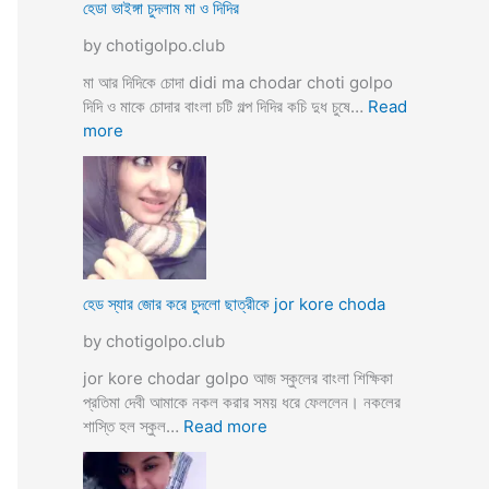
ব
হেডা ভাইঙ্গা চুদলাম মা ও দিদির
ক্স
থে
ক
by chotigolpo.club
কে
রা
সু
মা আর দিদিকে চোদা didi ma chodar choti golpo
ন্দ
দিদি ও মাকে চোদার বাংলা চটি গল্প দিদির কচি দুধ চুষে…
Read
রী
:
more
M
হে
a
ডা
d
ভা
a
ই
m
ঙ্গা
কে
চু
চু
দ
হেড স্যার জোর করে চুদলো ছাত্রীকে jor kore choda
দ
লা
লা
by chotigolpo.club
ম
ম
মা
jor kore chodar golpo আজ স্কুলের বাংলা শিক্ষিকা
ও
প্রতিমা দেবী আমাকে নকল করার সময় ধরে ফেললেন। নকলের
দি
:
শাস্তি হল স্কুল…
Read more
দি
হে
র
ড