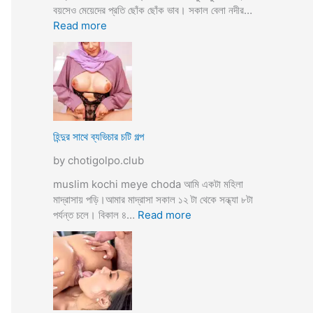
তো
বয়সেও মেয়েদের প্রতি ছোঁক ছোঁক ভাব। সকাল বেলা নদীর…
o
র
:
Read more
d
গু
হি
a
দ
ল্লা
চু
বি
দে
বা
সু
হ
খ
ও
দি
পা
হিন্দুর সাথে ব্যভিচার চটি গল্প
ব
ছা
by chotigolpo.club
চো
দা
muslim kochi meye choda আমি একটা মহিলা
র
মাদ্রাসায় পড়ি।আমার মাদ্রাসা সকাল ১২ টা থেকে সন্ধ্যা ৮টা
গ
:
পর্যন্ত চলে। বিকাল ৪…
Read more
ল্প
হি
ন্দু
র
সা
থে
ব্য