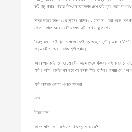
দুটি উচু পাহাড়, পাছার বাঁকগুলোতে আমার চোখ দুটো ঘুরে আসে আপাতঃ
মাত্র কবছর আগেও ওর স্তনের সাইজ ৩২ হতো না। ব্রা পরলে বেখাপ্প
গেছে। কারন আরো ছোট অবস্থাতেই দেখেছি ঝুলে গেছে।
কিন্তু এখন সেই ঝুলন্ত অবস্থাতেই বড় হচ্ছে ওদুটো। এবং আমি পল
তবু একটা সম্ভাবনা আছে খুশী হবার।
কারন অনেকদিন সে হয়তো যৌন আনন্দ থেকে বঞ্চিত। এই বয়সে যে মেয়
পলি। আমি একদিন ধুম করে ওর বাসায় গিয়ে হাজির। বাসায় সে একা 
পলি আজকে তোমার এখানে থাকবো
কেন
ইচ্ছে হলো
আসল ঘটনা কি। ভাবীর সাথে ঝগড়া করেছেন?