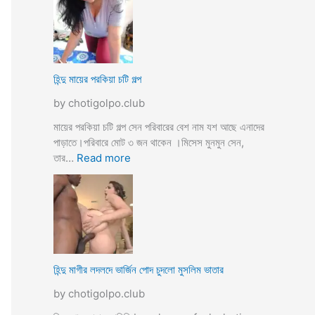
উ
মে
ও
য়ে
মে
ও
য়ে
খা
কে
লা
হিন্দু মায়ের পরকিয়া চটি গল্প
চু
ও
দ
by chotigolpo.club
মা
লো
মা
মায়ের পরকিয়া চটি গল্প সেন পরিবারের বেশ নাম যশ আছে এনাদের
তো
পাড়াতে।পরিবারে মোট ৩ জন থাকেন ।মিসেস মুনমুন সেন,
বো
:
তার…
Read more
ন
হি
কে
ন্দু
চো
মা
দা
য়ে
র
র
কা
প
হি
র
হিন্দু মাগীর লদলদে ভার্জিন পোদ চুদলো মুসলিম ভাতার
নী
কি
by chotigolpo.club
য়া
চ