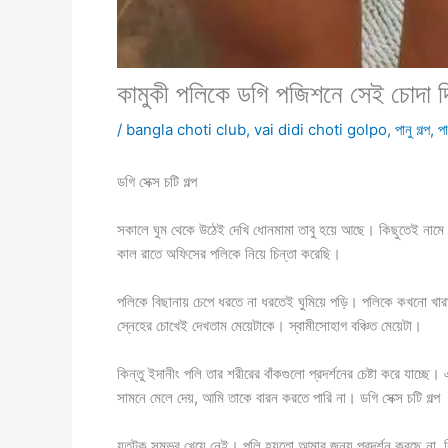
কামুকী পলিকে ডগি পজিশনে সেই চোদা দ
/
bangla choti club
,
vai didi choti golpo
,
পানু গল্প
,
পা
ডগি সেক্স চটি গল্প
সকালে ঘুম থেকে উঠেই দেখি ধোনমামা তাবু হয়ে আছে। কিছুতেই না
কাল রাতে অফিসের পলিকে নিয়ে চিন্তা করেছি।
পলিকে বিছানায় চেপে ধরতে না ধরতেই ঘুমিয়ে পড়ি। পলিকে কখনো 
স্নেহের চোখেই দেখতাম মেয়েটাকে। স্বামীসোহাগ বঞ্চিত মেয়েটা।
কিন্তু ইদানীং পলি তার শরীরের বাঁকগুলো প্রদর্শনের চেষ্টা করে যা
সামনে মেলে দেয়, আমি তাকে বারন করতে পারি না। ডগি সেক্স চটি গল্প
যতটুকু সম্ভব খেয়ে নেই। পলি হয়তো আমার জন্য প্রদর্শন করছে না, কি