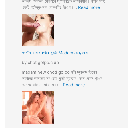
অফিসে ডিজাইন সেকশনে সুপারিনডেন্ট ইজ্ঞিনিয়ার। সুশীল সাহা
:
একটি মাল্টিন্যশনাল কোম্পনির জিএম।…
Read more
হো
টে
লে
হি
ন্দু
মু
স
হোটেল রুমে সবথেকে সুন্দরী Madam কে চুদলাম
লি
by chotigolpo.club
ম
স্বা
madam new choti golpo মলি ম্যাডাম ছিলেন
মী
আমাদের কলেজের সব চেয়ে সুন্দরী ম্যাডাম. তিনি যেদিন প্রথম
স্ত্রী
:
কলেজে আসেন সেদিন সবার…
Read more
র
হো
ব
টে
উ
ল
ব
রু
দ
মে
লে
স
সে