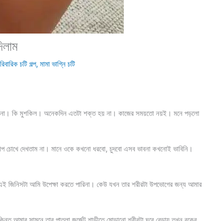
িলাম
রিবারিক চটি গল্প
,
মামা ভাগ্নি চটি
মে না। কি মুশকিল। অনেকদিন এতটা শক্ত হয় না। কাজের সময়তো নয়ই। মনে পড়লো
খারাপ চোখে দেখতাম না। মানে ওকে কখনো ধরবো, চুদবো এসব ভাবনা কখনোই ভাবিনি।
চ্ছে। এই জিনিসটা আমি উপেক্ষা করতে পারিনা। কেউ যখন তার শরীরটা উপভোগের জন্য আমার
ন্তু আমার সামনে তার পাতলা জর্জেট শাড়ীতে মোড়ানো শরীরটা ঘুরে বেড়ায় তখন বুকের