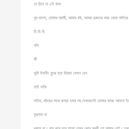
সে চিনে না এই বাসা
খুব ভালো, তোমার স্বামী, আমার বউ, আমরা দুজনের কাছ থেকে পালিয়ে দ
হি হি হি
পলি
কী
তুমি ইদানীং সুন্দর হয়ে উঠছো কেমন যেন
তাই নাকি
সত্যি, বউয়ের সাথে ঝগড়া হবার পর সেকারনেই তোমার কাছে আসতে ই
বুঝলাম না
বুঝলে না। রাগ করে চলে যাবো তেমন কোন সুন্দরী তো আমার নেই। তখন ত