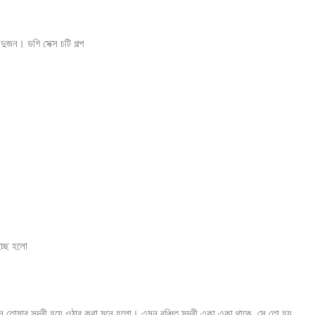
ুজন। ডগি সেক্স চটি গল্প
চ্ছে হলো
োমার সুন্দরী হয়ে ওঠার কথা মনে হলো। এমন বঞ্চিত সুন্দরী একা একা থাকে, সে তো হয়