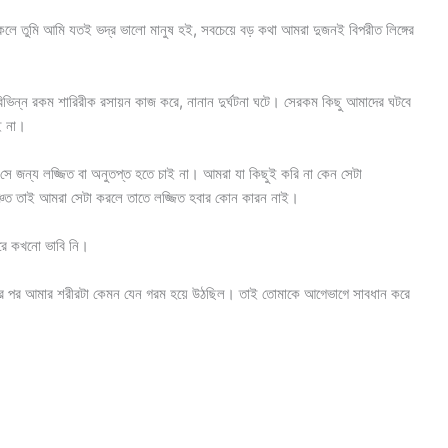
 তুমি আমি যতই ভদ্র ভালো মানুষ হই, সবচেয়ে বড় কথা আমরা দুজনই বিপরীত লিঙ্গের
িন্ন রকম শারিরীক রসায়ন কাজ করে, নানান দুর্ঘটনা ঘটে। সেরকম কিছু আমাদের ঘটবে
ই না।
ি সে জন্য লজ্জিত বা অনুতপ্ত হতে চাই না। আমরা যা কিছুই করি না কেন সেটা
ঞ্চিত তাই আমরা সেটা করলে তাতে লজ্জিত হবার কোন কারন নাই।
রে কখনো ভাবি নি।
খার পর আমার শরীরটা কেমন যেন গরম হয়ে উঠছিল। তাই তোমাকে আগেভাগে সাবধান করে