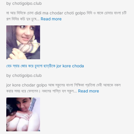
কে
by chotigolpo.club
রা
সু
ন্দ
মা আর দিদিকে চোদা didi ma chodar choti golpo দিদি ও মাকে চোদার বাংলা চটি
রী
:
গল্প দিদির কচি দুধ চুষে…
Read more
M
হে
a
ডা
d
ভা
a
ই
m
ঙ্গা
কে
চু
চু
দ
হেড স্যার জোর করে চুদলো ছাত্রীকে jor kore choda
দ
লা
লা
ম
by chotigolpo.club
ম
মা
ও
jor kore chodar golpo আজ স্কুলের বাংলা শিক্ষিকা প্রতিমা দেবী আমাকে নকল
দি
:
করার সময় ধরে ফেললেন। নকলের শাস্তি হল স্কুল…
Read more
দি
হে
র
ড
স্যা
র
জো
র
ক