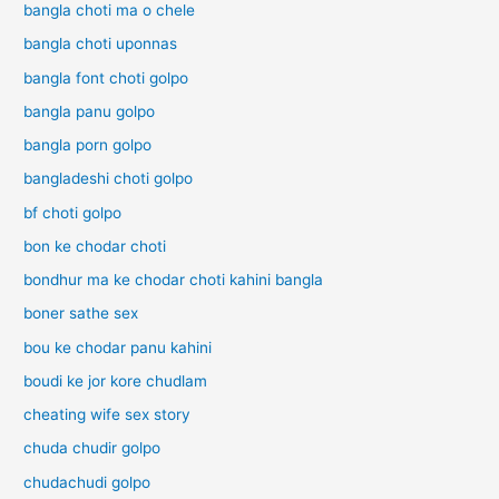
bangla choti ma o chele
i
G
bangla choti uponnas
o
bangla font choti golpo
l
p
bangla panu golpo
o
bangla porn golpo
bangladeshi choti golpo
bf choti golpo
bon ke chodar choti
bondhur ma ke chodar choti kahini bangla
boner sathe sex
bou ke chodar panu kahini
boudi ke jor kore chudlam
cheating wife sex story
chuda chudir golpo
chudachudi golpo