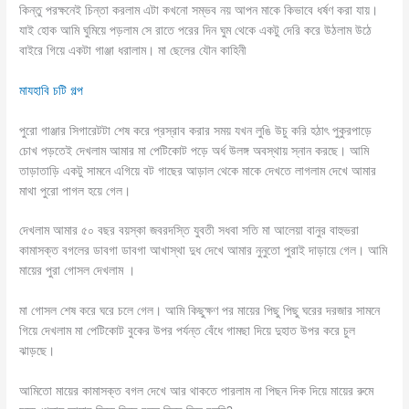
কিন্তু পরক্ষনেই চিন্তা করলাম এটা কখনো সম্ভব নয় আপন মাকে কিভাবে ধর্ষণ করা যায়।
যাই হোক আমি ঘুমিয়ে পড়লাম সে রাতে পরের দিন ঘুম থেকে একটু দেরি করে উঠলাম উঠে
বাইরে গিয়ে একটা গাঞ্জা ধরালাম। মা ছেলের যৌন কাহিনী
মাযহাবি চটি গল্প
পুরো গাঞ্জার সিগারেটটা শেষ করে প্রস্রাব করার সময় যখন লুঙি উচু করি হঠাৎ পুকুরপাড়ে
চোখ পড়তেই দেখলাম আমার মা পেটিকোট পড়ে অর্ধ উলঙ্গ অবস্থায় স্নান করছে। আমি
তাড়াতাড়ি একটু সামনে এগিয়ে বট গাছের আড়াল থেকে মাকে দেখতে লাগলাম দেখে আমার
মাথা পুরো পাগল হয়ে গেল।
দেখলাম আমার ৫০ বছর বয়স্কা জবরদস্তি যুবতী সধবা সতি মা আলেয়া বানুর বাহুভরা
কামাসক্ত বগলের ডাবগা ডাবগা আখাস্থা দুধ দেখে আমার নুনুতো পুরাই দাড়ায়ে গেল। আমি
মায়ের পুরা গোসল দেখলাম ।
মা গোসল শেষ করে ঘরে চলে গেল। আমি কিছুক্ষণ পর মায়ের পিছু পিছু ঘরের দরজার সামনে
গিয়ে দেখলাম মা পেটিকোট বুকের উপর পর্যন্ত বেঁধে গামছা দিয়ে দুহাত উপর করে চুল
ঝাড়ছে।
আমিতো মায়ের কামাসক্ত বগল দেখে আর থাকতে পারলাম না পিছন দিক দিয়ে মায়ের রুমে