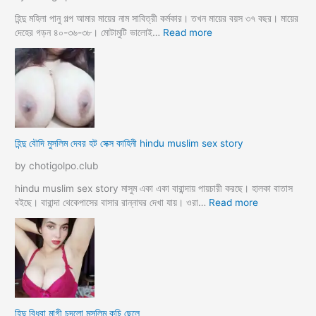
র
প
হিন্দু মহিলা পানু গল্প আমার মায়ের নাম সাবিত্রী কর্মকার। তখন মায়ের বয়স ৩৭ বছর। মায়ের
র
:
দেহের গড়ন ৪০-৩৬-৩৮। মোটামুটি ভালোই…
Read more
কি
হি
য়া
ন্দু
m
ম
a
হি
y
লা
e
কে
r
মু
হিন্দু বৌদি মুসলিম দেবর হট সেক্স কাহিনী hindu muslim sex story
p
স
o
লি
by chotigolpo.club
r
ম
o
লো
hindu muslim sex story মাসুম একা একা বারান্দায় পায়চারী করছে। হালকা বাতাস
k
কে
:
বইছে। বারান্দা থেকেপাসের বাসার রান্নাঘর দেখা যায়। ওরা…
Read more
i
রা
হি
a
গু
ন্দু
দ
বৌ
পো
দি
দে
মু
জো
স
র
লি
হিন্দু বিধবা মাগী চুদলো মুসলিম কচি ছেলে
ক
ম