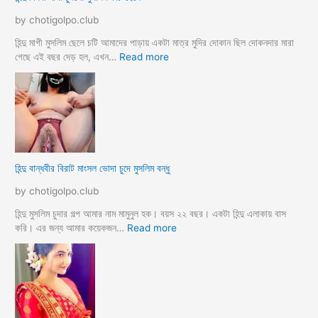
রে
দে
by chotigolpo.club
চু
ব
দ
র
হিন্দু মাগী মুসলিম ছেলে চটি আমাদের পাড়ায় একটা মাত্র মুদির দোকান ছিল দোকনদার মারা
লো
হ
:
গেছে এই বছর দেড় হল, এখন…
Read more
ট
হি
সে
ন্দু
ক্স
বি
কা
ধ
হি
বা
নী
মা
h
গী
হিন্দু বান্ধবীর বিরাট মাংসল ভোদা চুদে মুসলিম বন্ধু
i
চু
n
দ
by chotigolpo.club
d
লো
u
মু
হিন্দু মুসলিম চুদার গল্প আমার নাম মামুনুল হক। বয়স ২২ বছর। একটা হিন্দু এলাকায় বাস
m
স
:
করি। এর জন্য আমার কয়েকজন…
Read more
u
লি
হি
s
ম
ন্দু
l
ক
বা
i
চি
ন্ধ
m
ছে
বী
s
লে
র