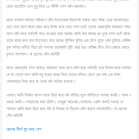
রেখে হাতটেনে এনে নুনু দিয়ে ১৫ মিনিট বগল ধর্ষণ করলাম।
মাকে বললাম পর্যাপ্ত পরিমাণে যৌন উত্তেজক ট্যাবলেট ইয়াবা আর গাঁজা খেয়ে মাদকাসক্ত
হয়ে তোর মতন মাকে জোর করে উলঙ্গ করে তোর বগল চেটে তোকে জোরপূর্বক সারারাত পশুর
মতন ধর্ষণ করে গর্ভবতী করে দেওয়ার বয়স আমার আমি পরে মায়ের দুধ চুষে বগল চেটে মাকে
বাজে বাজে কথা বলে উত্তক্ত করে মায়ের পুটকির ফুটায় এক ঠাপে পুরো ধোন ঢুকিয়ে সেমিজ
বুক পর্যন্ত গুটিয়ে নিয়ে দুই বগলের হাতাকাটা মুঠি মেরে ধরে সেমিজ টেনে টেনে জোরে জোরে
চুদতে লাগলাম। মা ছেলের যৌন কাহিনী
মাকে জোরপূর্বক বগল কামড়ে সারারাত পশুর মতন ধর্ষণ করে গর্ভবতী করে দিলাম মাকে বললাম
যে মা তোকে কাল আমি শুধু বাবার কাছে নিয়ে তোকে দলিলে কেনে এক লক্ষ এক টাকা
দেনমোহরে বিয়ে করে মা থেকে বউ বানিয়ে রাখবো।
এভাবে আমি নিজের আপন মাকে বিয়ে করে বউ বানিয়ে সুখে শান্তিতে সংসার করছি। আজ ৩
বছরে আমি ২ সন্তানের বাবা হইসি। বন্ধুরা অতঃপর তোমাদের একটা কথাই বলবো যে
আসলে আমি মাকে বিয়ে করে বউ না নিজের মা হিসেবে ধর্ষণ করতে ভালোবাসি। মা ছেলের
যৌন কাহিনী
ছেলের বীর্যে মুখ ভরে গেল