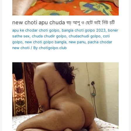
new choti apu chuda বড় আপু ও ছোট ভাই নিউ চটি
apu ke chodar choti golpo
,
bangla choti golpo 2023
,
boner
sathe sex
,
chuda chudir golpo
,
chudachudi golpo
,
coti
golpo
,
new choti golpo bangla
,
new panu
,
pacha chodar
new choti
/ By
chotigolpo.club