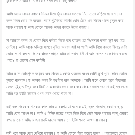
ঢুকে গেলাম আমার দিকে ফিরে বলল কিরে কিছু বলবি?
আমি দুহাত মায়ের বগলের ভিতর দিয়ে ছুঁয়ে মায়ের স্তনের নিচে চেপে জড়িয়ে ধরলাম। মা
বলল কিরে তোর কি হয়েছে।আমি পুটকিতে আমার ধোন ঠেসে ধরে মায়ের গালে চুম্বন করে
মাকে বললাম মা আজ তোকে অনেক আদর করতে ইচ্ছে করছে।
মা আমাকে বলল যে তোকে বিয়ে করিয়ে দিতে হবে তাহলে তো নিঃসঙ্গতা কমবে তুই বড় হয়ে
গেছিস। আমি মাকে জড়িয়ে সামনে ঘুরিয়ে বললাম হ্যাঁ মা আমি আমি বিয়ে করবো কিন্তু সেটা
তোমাকে মা বললো কি সব বাজে বকছিস আমিতো গর্ভধারিনী মা আর আপন মাকে বিয়ে করতে
পারে? মা ছেলের যৌন কাহিনী
আমি মাকে জোরপূর্বক জড়িয়ে ধরে মায়ের ১ কেজি ওজনের দুধের বোটা মুখে পুরে জোরে জোরে
চুষতে থাকলাম।মা আমাক বলল কি করছিস ছাড় আমাকে। আমি মাকে কোলে তুলে বিছানায়
ফেলে দুইহাত উপুর করে টানটান অবস্থায় জোর করে ধরে মাকে বললাম কেন মা এই দুধ খেয়ে
আমি বড় হইছি তাহলে এখন কেনে খেতে পারব না।
এই বলে মায়ের কামাসক্ত বগল কামড়ে ধরলাম মা আমাক এই ছেলে শয়তান, বেয়াদব ছাড়
আমি তোর আপন মা। আমি ৫ মিনিট মায়ের বগলে জিভ দিয়ে চেটে মাকে বললাম আম্মু তোমার
বগলের নোনা অম্রিত জল চেটে দাড়ায় আমার ১০ ইঞ্চি শক্ত আখাম্বা ধোন।
লুঙ্গী খুলে মাকে ধোন দেখিয়ে বললাম। মা আমি তোকে বিয়ে করেই ছাড়ব। প্রয়োজনে তোকে