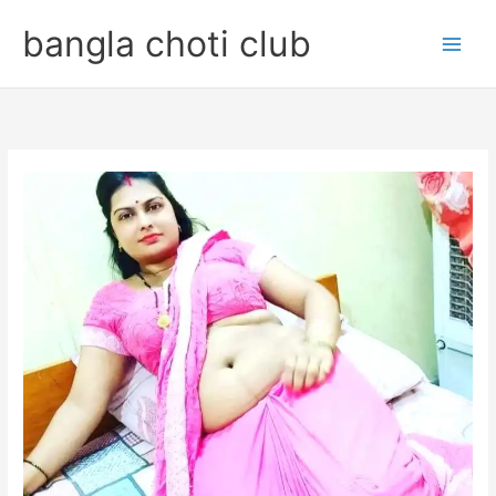
Skip
bangla choti club
to
content