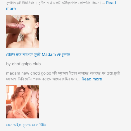
সুপারিনডেন্ট ইজ্ঞিনিয়ার। সুশীল সাহা একটি মাল্টিন্যশনাল কোম্পনির জিএম।…
Read
:
more
হো
টে
লে
হি
ন্দু
মু
স
হোটেল রুমে সবথেকে সুন্দরী Madam কে চুদলাম
লি
ম
by chotigolpo.club
স্বা
মী
madam new choti golpo মলি ম্যাডাম ছিলেন আমাদের কলেজের সব চেয়ে সুন্দরী
স্ত্রী
:
ম্যাডাম. তিনি যেদিন প্রথম কলেজে আসেন সেদিন সবার…
Read more
র
হো
ব
টে
উ
ল
ব
রু
দ
মে
লে
স
সে
ব
হেডা ভাইঙ্গা চুদলাম মা ও দিদির
ক্স
থে
ক