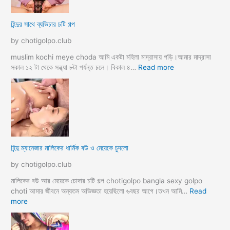
খ
ও
দি
পা
হিন্দুর সাথে ব্যভিচার চটি গল্প
ব
ছা
চো
by chotigolpo.club
দা
র
muslim kochi meye choda আমি একটা মহিলা মাদ্রাসায় পড়ি।আমার মাদ্রাসা
গ
:
সকাল ১২ টা থেকে সন্ধ্যা ৮টা পর্যন্ত চলে। বিকাল ৪…
Read more
ল্প
হি
ন্দু
র
সা
থে
ব্য
ভি
হিন্দু ম্যানেজার মালিকের ধার্মিক বউ ও মেয়েকে চুদলো
চা
র
by chotigolpo.club
চ
টি
মালিকের বউ আর মেয়েকে চোদার চটি গল্প chotigolpo bangla sexy golpo
গ
choti আমার জীবনে অন্যতম অভিজ্ঞতা হয়েছিলো ৬বছর আগে।তখন আমি…
Read
ল্প
:
more
হি
ন্দু