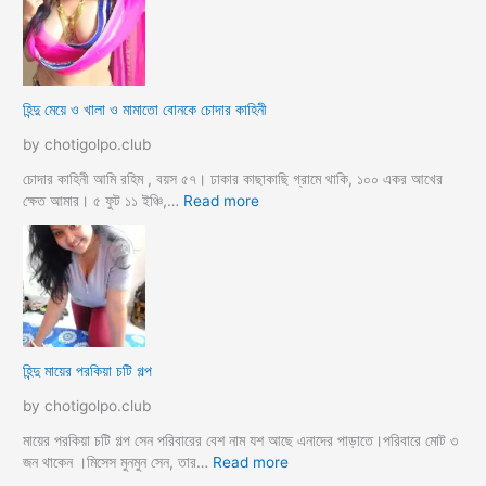
ম্যা
নে
জা
র
মা
হিন্দু মেয়ে ও খালা ও মামাতো বোনকে চোদার কাহিনী
লি
কে
by chotigolpo.club
র
ধা
চোদার কাহিনী আমি রহিম , বয়স ৫৭। ঢাকার কাছাকাছি গ্রামে থাকি, ১০০ একর আখের
র্মি
:
ক্ষেত আমার। ৫ ফুট ১১ ইঞ্চি,…
Read more
ক
হি
ব
ন্দু
উ
মে
ও
য়ে
মে
ও
য়ে
খা
কে
লা
হিন্দু মায়ের পরকিয়া চটি গল্প
চু
ও
দ
মা
by chotigolpo.club
লো
মা
তো
মায়ের পরকিয়া চটি গল্প সেন পরিবারের বেশ নাম যশ আছে এনাদের পাড়াতে।পরিবারে মোট ৩
বো
:
জন থাকেন ।মিসেস মুনমুন সেন, তার…
Read more
ন
হি