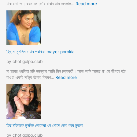
ন
:
ঢাকায় থাকে। বয়স ১৫।তাঁর বাবার নাম দেবলাল…
Read more
পো
হি
দ
ন্দু
চু
মা
দ
গী
লো
র
মু
গু
স
দ
হিন্দু মা মুসলিম চাচার পরকিয়া mayer porokia
লি
চু
ম
দা
by chotigolpo.club
ভা
র
তা
নে
মা চাচার পরকিয়া চটি নমস্কার আমি মিস চক্রবর্তী। আজ আমি আমার মা এর জীবনে ঘটে
র
শা
:
যাওয়া একটি সত্যি ঘটনার বিবরণ…
Read more
হি
ন্দু
মা
মু
স
লি
ম
হিন্দু মহিলাকে মুসলিম লোকেরা গুদ পোদে জোর করে চুদলো
চা
চা
by chotigolpo.club