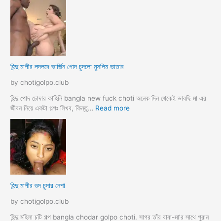
কে
ন্দু
চো
মা
দা
য়ে
র
র
কা
প
হি
র
হিন্দু মাগীর লদলদে ভার্জিন পোদ চুদলো মুসলিম ভাতার
নী
কি
য়া
by chotigolpo.club
চ
টি
হিন্দু পোদ চোদার কাহিনি bangla new fuck choti অনেক দিন থেকেই ভাবছি মা এর
গ
:
জীবন নিয়ে একটা গল্পঃ লিখব, কিন্তু…
Read more
ল্প
হি
ন্দু
মা
গী
র
ল
দ
হিন্দু মাগীর গুদ চুদার নেশা
ল
দে
by chotigolpo.club
ভা
র্জি
হিন্দু মহিলা চটি গল্প bangla chodar golpo choti. সাগর তাঁর বাবা-মা’র সাথে পুরান