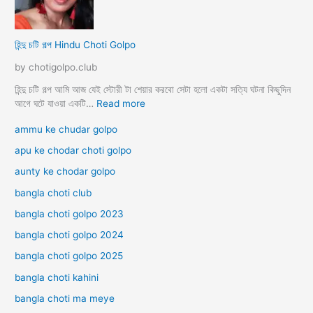
লী
বা
লা
রে
র
হিন্দু চটি গল্প Hindu Choti Golpo
পা
রি
by chotigolpo.club
বা
রি
হিন্দু চটি গল্প আমি আজ যেই স্টোরী টা শেয়ার করবো সেটা হলো একটা সত্যি ঘটনা কিছুদিন
ক
:
আগে ঘটে যাওয়া একটি…
Read more
চু
হি
ammu ke chudar golpo
দা
ন্দু
চু
চ
apu ke chodar choti golpo
দি
টি
aunty ke chodar golpo
র
গ
চ
ল্প
bangla choti club
টি
H
গ
bangla choti golpo 2023
i
ল্প
n
bangla choti golpo 2024
d
bangla choti golpo 2025
u
C
bangla choti kahini
h
o
bangla choti ma meye
t