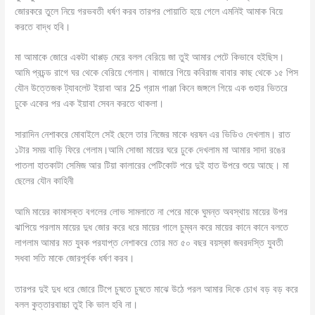
জোরকরে তুলে নিয়ে গরভবতী ধর্ষণ করব তারপর পোয়াতি হয়ে গেলে এমনিই আমাক বিয়ে
করতে বাদ্ধ হবি।
মা আমাকে জোরে একটা থাপ্পড় মেরে বলল বেরিয়ে জা তুই আমার পেটে কিভাবে হইছিস।
আমি প্রচন্ড রাগে ঘর থেকে বেরিয়ে গেলাম। বাজারে গিয়ে কবিরাজ বাবার কাছ থেকে ১৫ পিস
যৌন উত্তেজক ট্যাবলেট ইয়াবা আর 25 গ্রাম গাঞ্জা কিনে জঙ্গলে গিয়ে এক গুহার ভিতরে
ঢুকে একের পর এক ইয়াবা সেবন করতে থাকলা।
সারাদিন নেশাকরে মোবাইলে সেই ছেলে তার নিজের মাকে ধরষন এর ভিডিও দেখলাম। রাত
১টার সময় বাড়ি ফিরে গেলাম।আমি সোজা মায়ের ঘরে ঢুকে দেখলাম মা আমার সাদা রঙের
পাতলা হাতকাটা সেমিজ আর টিয়া কালারের পেটিকোট পরে দুই হাত উপরে শুয়ে আছে। মা
ছেলের যৌন কাহিনী
আমি মায়ের কামাসক্ত বগলের লোভ সামলাতে না পেরে মাকে ঘুমন্ত অবস্থায় মায়ের উপর
ঝাপিয়ে পরলাম মায়ের দুধ জোর করে ধরে মায়ের গালে চুম্বন করে মায়ের কানে কানে বলতে
লাগলাম আমার মত যুবক পরযাপ্ত নেশাকরে তোর মত ৫০ বছর বয়স্কা জবরদস্তি যুবতী
সধবা সতি মাকে জোরপূর্বক ধর্ষণ করব।
তারপর দুই দুধ ধরে জোরে টিপে চুষতে চুষতে মাঝে উঠে পরল আমার দিকে চোখ বড় বড় করে
বলল কুত্তারবাচ্চা তুই কি ভাল হবি না।