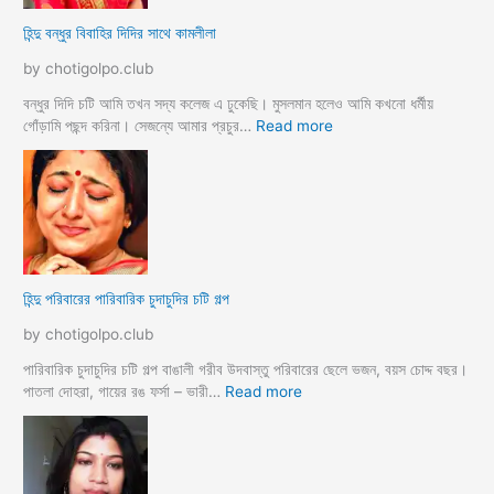
e
বি
হিন্দু বন্ধুর বিবাহির দিদির সাথে কামলীলা
x
রা
s
ট
by chotigolpo.club
t
মাং
o
স
বন্ধুর দিদি চটি আমি তখন সদ্য কলেজ এ ঢুকেছি। মুসলমান হলেও আমি কখনো ধর্মীয়
r
ল
:
গোঁড়ামি পছন্দ করিনা। সেজন্যে আমার প্রচুর…
Read more
y
ভো
হি
দা
ন্দু
চু
ব
দে
ন্ধু
মু
র
স
বি
লি
বা
হিন্দু পরিবারের পারিবারিক চুদাচুদির চটি গল্প
ম
হি
ব
র
by chotigolpo.club
ন্ধু
দি
দি
পারিবারিক চুদাচুদির চটি গল্প বাঙালী গরীব উদবাস্তু পরিবারের ছেলে ভজন, বয়স চোদ্দ বছর।
র
:
পাতলা দোহরা, গায়ের রঙ ফর্সা – ভারী…
Read more
সা
হি
থে
ন্দু
কা
প
ম
রি