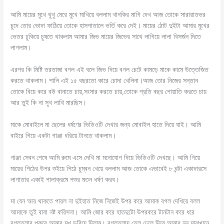
আমি মায়ের মুখে থুথু মেরে মুখে মাখিয়ে বললাম খানকির মাগি দেখ আজ তোকে সারারাতভর
চুদে তোর ভোদা ফাঠিয়ে তোকে হাসপাতালে ভর্তি করে দেই। মায়ের ঠোট দুইটা আমার মুখের
ভেতর ঢুকিয়ে চুষতে থাকলাম আমার জিভ মায়ের জিভের সাথে লাগিয়ে লালা বিসর্জন দিতে
লাগলাম।
এরপর কি মিষ্টি তরতাজা বগল এই বলে জিভ দিয়ে বগল চেটে কামড়ে মাকে কামে উত্তেজিত
করতে থাকলাম। শালি এই ১৫ বছরতো কারে চোদা খেলিনা।আজ তোর নিজের সন্তান
তোকে বিয়ে করে বউ বানাতে চায়,সংসার করতে চায়,তোকে প্রতি বছর পোয়াতি করতে চায়
আর তুই কি না সুখ লাথি মারছিস।
মাকে মোবাইলে মা ছেলের ধর্ষণের ভিডিওটি দেখার জন্য মোবাইল হাতে দিয়ে যাই। আমি
বাইরে গিয়ে একটা গাঞ্জা ধরিয়ে টানতে থাকলাম।
গাঞ্জা সেবন শেষে আমি রুমে এসে দেখি মা মনোযোগ দিয়ে ভিডিওটি দেখছে। আমি গিয়ে
মায়ের পিঠের উপর শুইয়ে পিঠে চুম্বন খেয়ে বললাম আজ তোকে এভাবেই ৮ ঘন্টা একাদারসে
লাগাতার একাই পালাক্রমে পশুর মতন ধর্ষণ করব।
মা যেন আর থাকতে পারল না দুইহাত নিজে নিজেই উপর করে আমাক বগল দেখিয়ে বলল
আমাকে তুই বাবা নষ্ট করিসনা। আমি জোর করে হাতদুটো উপরকরে টানটান করে ধরে
বগলতলার পুকুরে আমার মুখ ডুবিয়ে দিলাম। বগলতলায় তেল ঢেলে দিয়ে আমার নুনু মাঝখানে