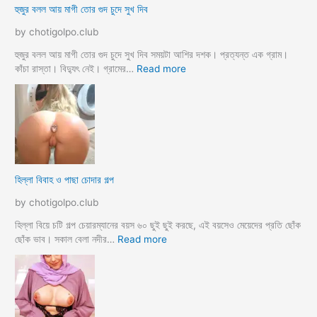
হুজুর বলল আয় মাগী তোর গুদ চুদে সুখ দিব
রে
চু
by chotigolpo.club
দ
লো
হুজুর বলল আয় মাগী তোর গুদ চুদে সুখ দিব সময়টা আশির দশক। প্রত্যন্ত এক গ্রাম।
ছা
:
কাঁচা রাস্তা। বিদ্যুৎ নেই। গ্রামের…
Read more
ত্রী
হু
কে
জু
j
র
o
ব
r
ল
k
ল
o
আ
হিল্লা বিবাহ ও পাছা চোদার গল্প
r
য়
e
মা
by chotigolpo.club
c
গী
h
তো
হিল্লা বিয়ে চটি গল্প চেয়ারম্যানের বয়স ৬০ ছুই ছুই করছে, এই বয়সেও মেয়েদের প্রতি ছোঁক
o
র
:
ছোঁক ভাব। সকাল বেলা নদীর…
Read more
d
গু
হি
a
দ
ল্লা
চু
বি
দে
বা
সু
হ