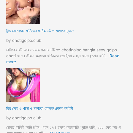
র
সা
থে
ব্য
ভি
হিন্দু ম্যানেজার মালিকের ধার্মিক বউ ও মেয়েকে চুদলো
চা
র
by chotigolpo.club
চ
টি
মালিকের বউ আর মেয়েকে চোদার চটি গল্প chotigolpo bangla sexy golpo
গ
choti আমার জীবনে অন্যতম অভিজ্ঞতা হয়েছিলো ৬বছর আগে।তখন আমি…
Read
ল্প
:
more
হি
ন্দু
ম্যা
নে
জা
র
মা
হিন্দু মেয়ে ও খালা ও মামাতো বোনকে চোদার কাহিনী
লি
কে
by chotigolpo.club
র
ধা
চোদার কাহিনী আমি রহিম , বয়স ৫৭। ঢাকার কাছাকাছি গ্রামে থাকি, ১০০ একর আখের
র্মি
: