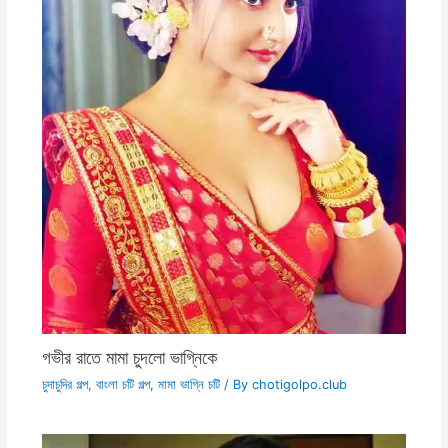
গভীর রাতে মামা চুদলো ভাগ্নিকে
চুদাচুদির গল্প
,
বাংলা চটি গল্প
,
মামা ভাগ্নি চটি
/ By
chotigolpo.club