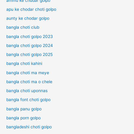
ammu ke chudar golpo
দা
ন্দু
চু
চ
apu ke chodar choti golpo
দি
টি
aunty ke chodar golpo
র
গ
চ
ল্প
bangla choti club
টি
H
গ
bangla choti golpo 2023
i
ল্প
n
bangla choti golpo 2024
d
bangla choti golpo 2025
u
C
bangla choti kahini
h
o
bangla choti ma meye
t
bangla choti ma o chele
i
G
bangla choti uponnas
o
bangla font choti golpo
l
p
bangla panu golpo
o
bangla porn golpo
bangladeshi choti golpo