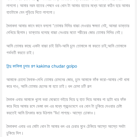
লাগলো। আমার নরম হাতের পেষনে ওর ধোন টা আমার হাতের মধ্যে আরো কঠিন হয়ে আমার
হাতটাকে যেন পুড়িয়ে দিতে লাগলো।
মৈনাকদা আমার কানে কানে বললো “তোমার দিদির বাচ্চা দেওয়ার ক্ষমতা নেই, আমরা ডাক্তার
দেখিয়ে ছিলাম। ডাক্তার বলেছে বাচ্চা নেওয়ার মতো শরীরের জোর তোমার দিদির নেই।
আমি তোমার কাছে একটা বাচ্চা চাই রিনি-আমি চুদে তোমাকে মা করতে চাই,আমি তোমাকে
গর্ভবতী করতে চাই।
হিন্দু কাকিমা চুদার গল্প kakima chudar golpo
আমাকে চোদো মৈনাক-দেখি তোমার চোদনের জোর, চুদে আমাকে ফাঁক করো-আমার পেট ধামা
করে দাও, আমি তোমার ছেলের মা হতে চাই। গুদ চোদা চটি গল্প
মৈনাক এবার আমাকে ধুলো ভরা মেঝেতে শুইয়ে দিয়ে দু হাত দিয়ে আমার পা দুটো ধরে ফাঁক
করে দিয়ে আমার রসে ভেজা গুদ এর মধ্যে প্রচন্ডবেগে ওর ধোন টা ঢুকিয়ে দেওয়ার চেষ্টা
করতেই আমি চিৎকার করে উঠলাম “উঃ! লাগছে- আস্তে ঢোকাও।
মৈনাকদা এবার ওর মোটা ধোন টা আমার গুদ এর চেরার মুখে ঠেকিয়ে আস্তে আস্তে সবটা
ঢুকিয়ে দিল।