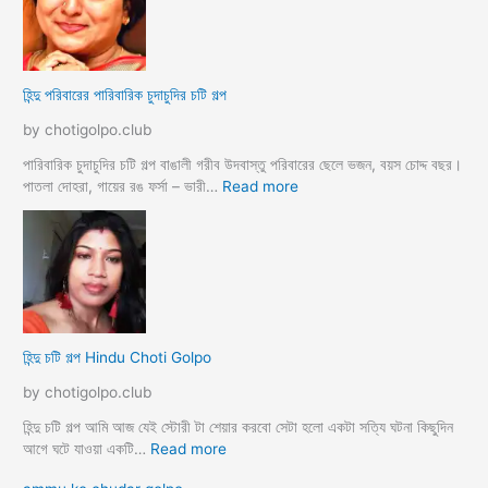
দে
ন্ধু
মু
র
স
বি
লি
বা
হিন্দু পরিবারের পারিবারিক চুদাচুদির চটি গল্প
ম
হি
ব
র
by chotigolpo.club
ন্ধু
দি
দি
পারিবারিক চুদাচুদির চটি গল্প বাঙালী গরীব উদবাস্তু পরিবারের ছেলে ভজন, বয়স চোদ্দ বছর।
র
:
পাতলা দোহরা, গায়ের রঙ ফর্সা – ভারী…
Read more
সা
হি
থে
ন্দু
কা
প
ম
রি
লী
বা
লা
রে
র
হিন্দু চটি গল্প Hindu Choti Golpo
পা
রি
by chotigolpo.club
বা
রি
হিন্দু চটি গল্প আমি আজ যেই স্টোরী টা শেয়ার করবো সেটা হলো একটা সত্যি ঘটনা কিছুদিন
ক
:
আগে ঘটে যাওয়া একটি…
Read more
চু
হি