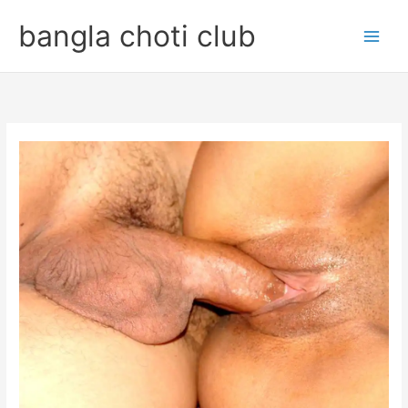
Skip
bangla choti club
to
content