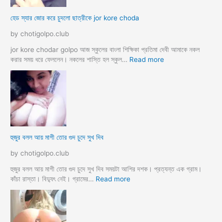
চু
দ
হেড স্যার জোর করে চুদলো ছাত্রীকে jor kore choda
দ
লা
লা
ম
by chotigolpo.club
ম
মা
ও
jor kore chodar golpo আজ স্কুলের বাংলা শিক্ষিকা প্রতিমা দেবী আমাকে নকল
দি
:
করার সময় ধরে ফেললেন। নকলের শাস্তি হল স্কুল…
Read more
দি
হে
র
ড
স্যা
র
জো
র
ক
হুজুর বলল আয় মাগী তোর গুদ চুদে সুখ দিব
রে
চু
by chotigolpo.club
দ
লো
হুজুর বলল আয় মাগী তোর গুদ চুদে সুখ দিব সময়টা আশির দশক। প্রত্যন্ত এক গ্রাম।
ছা
:
কাঁচা রাস্তা। বিদ্যুৎ নেই। গ্রামের…
Read more
ত্রী
হু
কে
জু
j
র
o
ব