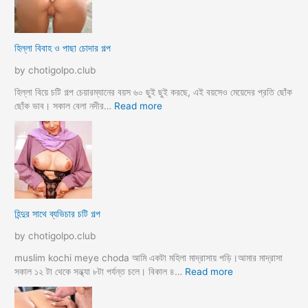
r
ল
k
ল
o
আ
হিল্লা বিবাহ ও পাছা চোদার গল্প
r
য়
e
মা
by chotigolpo.club
c
গী
h
তো
হিল্লা বিয়ে চটি গল্প চেয়ারম্যানের বয়স ৬০ ছুই ছুই করছে, এই বয়সেও মেয়েদের প্রতি ছোঁক
o
র
:
ছোঁক ভাব। সকাল বেলা নদীর…
Read more
d
গু
হি
a
দ
ল্লা
চু
বি
দে
বা
সু
হ
খ
ও
দি
পা
হিন্দুর সাথে ব্যভিচার চটি গল্প
ব
ছা
চো
by chotigolpo.club
দা
র
muslim kochi meye choda আমি একটা মহিলা মাদ্রাসায় পড়ি।আমার মাদ্রাসা
গ
:
সকাল ১২ টা থেকে সন্ধ্যা ৮টা পর্যন্ত চলে। বিকাল ৪…
Read more
ল্প
হি
ন্দু