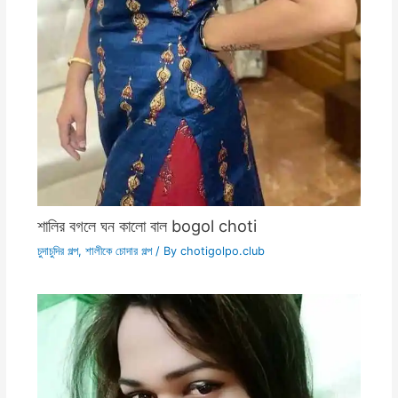
শালির বগলে ঘন কালো বাল bogol choti
চুদাচুদির গল্প
,
শালীকে চোদার গল্প
/ By
chotigolpo.club