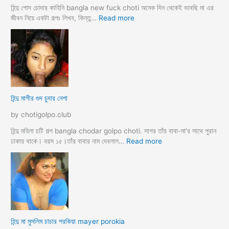
টি
হিন্দু পোদ চোদার কাহিনি bangla new fuck choti অনেক দিন থেকেই ভাবছি মা এর
গ
:
জীবন নিয়ে একটা গল্পঃ লিখব, কিন্তু…
Read more
ল্প
হি
ন্দু
মা
গী
র
ল
দ
হিন্দু মাগীর গুদ চুদার নেশা
ল
দে
by chotigolpo.club
ভা
র্জি
হিন্দু মহিলা চটি গল্প bangla chodar golpo choti. সাগর তাঁর বাবা-মা’র সাথে পুরান
ন
:
ঢাকায় থাকে। বয়স ১৫।তাঁর বাবার নাম দেবলাল…
Read more
পো
হি
দ
ন্দু
চু
মা
দ
গী
লো
র
মু
গু
স
দ
হিন্দু মা মুসলিম চাচার পরকিয়া mayer porokia
লি
চু