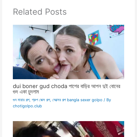
Related Posts
dui boner gud choda পাশের বাড়ির আপন দুই বোনের
গুদ একা চুদলাম
গুদ মারার গল্প
,
গ্রুপ সেক্স গল্প
,
সেক্সের গল্প bangla sexer golpo
/ By
chotigolpo.club