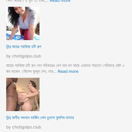
ক্ষেত আমার। ৫ ফুট ১১ ইঞ্চি,…
Read more
ক
হি
ব
ন্দু
উ
মে
ও
য়ে
মে
ও
য়ে
খা
কে
লা
হিন্দু মায়ের পরকিয়া চটি গল্প
চু
ও
দ
মা
by chotigolpo.club
লো
মা
তো
মায়ের পরকিয়া চটি গল্প সেন পরিবারের বেশ নাম যশ আছে এনাদের পাড়াতে।পরিবারে মোট ৩
বো
:
জন থাকেন ।মিসেস মুনমুন সেন, তার…
Read more
ন
হি
কে
ন্দু
চো
মা
দা
য়ে
র
র
কা
প
হি
র
হিন্দু মাগীর লদলদে ভার্জিন পোদ চুদলো মুসলিম ভাতার
নী
কি
য়া
by chotigolpo.club
চ