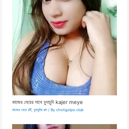
কাজের মেয়ের সাথে চুদাচুদি kajer meye
কাজের মেয়ে চটি
,
চুদাচুদির গল্প
/ By
chotigolpo.club