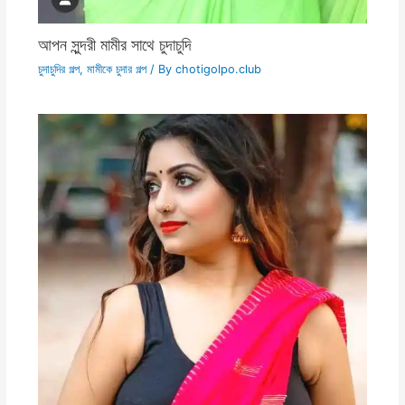
আপন সুন্দরী মামীর সাথে চুদাচুদি
চুদাচুদির গল্প
,
মামীকে চুদার গল্প
/ By
chotigolpo.club