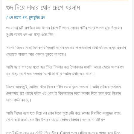
গুদ দিয়ে দাদার ধোন চেপে ধরলাম
/
গুদ মারার গল্প
,
চুদাচুদির গল্প
গুদ চোদা চটি গল্প মৈনাকদা আমার কিশোরী গুদের গোপন গভীর গন্ধে পাগল হয়ে গিয়ে ওর
মুখটা আমার গুদ এর মধ্যে গুঁজে দিল।
সাপের জিভের মতো মৈনাকদার জিভটা আমার গুদ এর লাল রসালো চেরা ফাঁকের মধ্যে একবার
বেরোতে লাগলো আর একবার ঢুকতে লাগলো।
আমি প্রায় পাগলের মতো হয়ে গিয়ে চিৎকার করে মৈনাকদার মাথাটা আরো জোরে আমার গুদ
এর মধ্যে চেপে ধরে বললাম “ওগো না না না-আমি এবার মরে যাবো।
নিজের জামপ্যান্ট, জাঙ্গিয়া টেনে নিজের শরীর থেকে খুলে ফেললো। আমি তাকিয়ে দেখলাম
মৈনাকদার দুই পায়ের ফাঁকে ওর ধোন টা রিভলবারের মতো আমার দিকে তাক করে সিংহের
মতো গর্জন করছে।
আমি নিজের নরম হাত দিয়ে ওর ধোন টাকে মুঠো বন্দী করে আমার বিবাহিত বন্ধুদের কাছে
শোনা কথা মতো ধোন টার উপরের চামড়া কেলিয়ে দিলাম। গুদ চোদা চটি গল্প
লাল টকটকে ধোন এর মুন্ডিটা দিয়ে তীব্র ঝাঁঝালো গন্ধ বেরিয়ে আমাকে পাগল করে দিতে