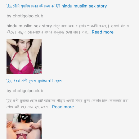
মু
হিন্দু বৌদি মুসলিম দেবর হট সেক্স কাহিনী hindu muslim sex story
p
স
o
লি
by chotigolpo.club
r
ম
o
লো
hindu muslim sex story মাসুম একা একা বারান্দায় পায়চারী করছে। হালকা বাতাস
k
কে
:
বইছে। বারান্দা থেকেপাসের বাসার রান্নাঘর দেখা যায়। ওরা…
Read more
i
রা
হি
a
গু
ন্দু
দ
বৌ
পো
দি
দে
মু
জো
স
র
লি
হিন্দু বিধবা মাগী চুদলো মুসলিম কচি ছেলে
ক
ম
রে
দে
by chotigolpo.club
চু
ব
দ
র
হিন্দু মাগী মুসলিম ছেলে চটি আমাদের পাড়ায় একটা মাত্র মুদির দোকান ছিল দোকনদার মারা
লো
হ
:
গেছে এই বছর দেড় হল, এখন…
Read more
ট
হি
সে
ন্দু
ক্স
বি
কা
ধ
হি
বা