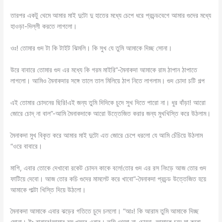
তারপর একটু থেমে আমার মাই দুটো দু হাতের মধ্যে চেপে ধরে প্রচন্ডবেগে আমার গুদের মধ্যে
হাওড়া-দিল্লী করতে লাগলো।
ওঃ! তোমার গুদ টা কি টাইট ঝিমলি। কি সুখ যে তুমি আমাকে দিচ্ছ সোনা।
উরে বাবারে তোমার গুদ এর মধ্যে কি গরম মাইরি”-মৈনাকদা আমাকে রাম ঠাপান ঠাপাতে
লাগলো। আমিও মৈনাকদার সঙ্গে তালে তাল মিলিয়ে ঠাপ নিতে লাগলাম। গুদ চোদা চটি গল্প
এই তোমার চোদনের ছিরি!এই জন্য তুমি দিদিকে চুদে সুখ দিতে পারো না। ধুর বাঁড়া! আরো
জোরে চোদ্‌ না বাল”-আমি মৈনাকদাকে আরো উত্তেজিত করার জন্য মুখখিস্তি করে উঠলাম।
মৈনাকদা মুখ বিকৃত করে আমার মাই দুটো এত জোরে চেপে ধরলো যে আমি চেঁচিয়ে উঠলাম
“ওরে বাবারে।
মাগি, এবার তোকে দেখাবো রকেট চোদন কাকে বলে!তোর গুদ এর রস নিংড়ে আজ তোর গুদ
ফাটিয়ে দেবো। আজ তোর কচি গুদের মামলেট করে খাবো”-মৈনাকদা প্রচন্ড উত্তেজিত হয়ে
আমাকে পাল্টা খিস্তি দিয়ে উঠলো।
মৈনাকদা আমাকে এবার ঝড়ের গতিতে চুদে চললো। “আঃ! কি আরাম তুমি আমাকে দিচ্ছ