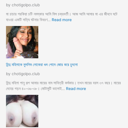
ম
দা
by chotigolpo.club
ভা
র
তা
নে
মা চাচার পরকিয়া চটি নমস্কার আমি মিস চক্রবর্তী। আজ আমি আমার মা এর জীবনে ঘটে
র
শা
:
যাওয়া একটি সত্যি ঘটনার বিবরণ…
Read more
হি
ন্দু
মা
মু
স
লি
ম
হিন্দু মহিলাকে মুসলিম লোকেরা গুদ পোদে জোর করে চুদলো
চা
চা
by chotigolpo.club
র
প
হিন্দু মহিলা পানু গল্প আমার মায়ের নাম সাবিত্রী কর্মকার। তখন মায়ের বয়স ৩৭ বছর। মায়ের
র
:
দেহের গড়ন ৪০-৩৬-৩৮। মোটামুটি ভালোই…
Read more
কি
হি
য়া
ন্দু
m
ম
a
হি
y
লা
e
কে
r