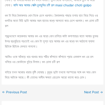
সোনা। ইঃ বাবারে!আমার রস খসবে এবার। তুমি থেমো না-চোদো, আমাকে চুদে মা করো
সোনা।
মাসি আর আমার সেক্সি চুদাচুদির চটি গল্প masi chudar choti golpo
গুদ টা দিয়ে মৈনাকদার ধোন টাকে চেপে ধরলাম। মৈনাকদার পাছার তলায় হাত নিয়ে গিয়ে ওর
গুলতির মতো বিচি দুটো আমার নরম হাতের মধ্যে আলতো করে চেপে ধরলাম। গুদ চোদা চটি
গল্প
প্রচন্ডবেগে কয়েকবার আমার গুদ এর মধ্যে ধোন চালিয়ে কাটা কলাগাছের মতো আমার বুকের
উপর হুড়মুড়িয়ে পড়তেই ওর ধোন টা তৃপ্ত হয়ে আমার গুদ এর মধ্যে ঘন আঠালো ফ্যাদা
ছিটকে ছিটকে ফেলতে লাগলো।
আমিও ওকে আঁকড়ে ধরে থরথর করে শরীর কাঁপাতে কাঁপাতে প্রায় এককাপ গুদ এর রস
খসিয়ে ওর ধোনটাকে ধুইয়ে দিলাম। গুদ চোদা চটি গল্প
বাইরে তখন অঝোর ধারায় বৃষ্টি নেমেছে। কুকুর দুটো তখনো পরস্পরের সঙ্গে গুদ আর ধোন
দিয়ে আটকে আছে। কী তোদের অসীম ক্ষমতা রে!চোদ আরো ভালো করে চোদ।
←
Previous Post
Next Post
→