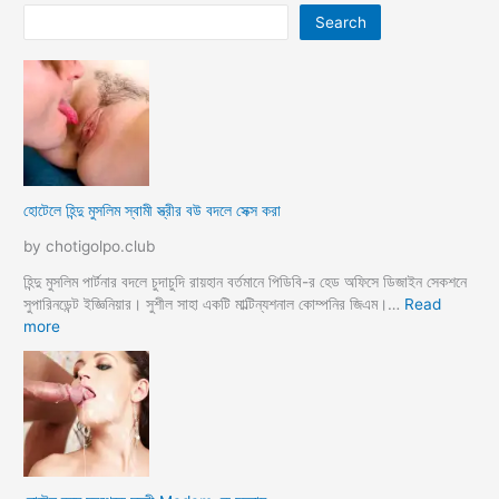
Search
হোটেলে হিন্দু মুসলিম স্বামী স্ত্রীর বউ বদলে সেক্স করা
by chotigolpo.club
হিন্দু মুসলিম পার্টনার বদলে চুদাচুদি রায়হান বর্তমানে পিডিবি-র হেড অফিসে ডিজাইন সেকশনে
সুপারিনডেন্ট ইজ্ঞিনিয়ার। সুশীল সাহা একটি মাল্টিন্যশনাল কোম্পনির জিএম।…
Read
:
more
হো
টে
লে
হি
ন্দু
মু
স