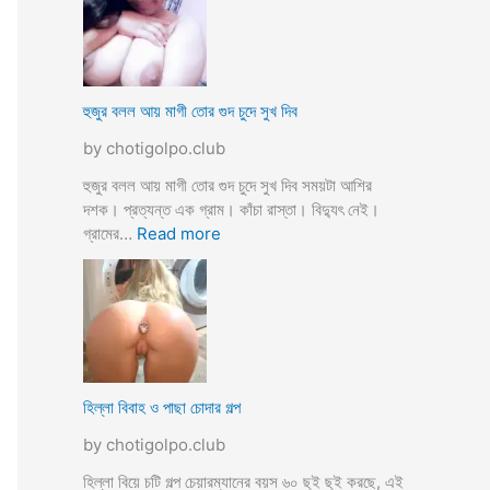
স্যা
র
জো
র
ক
হুজুর বলল আয় মাগী তোর গুদ চুদে সুখ দিব
রে
by chotigolpo.club
চু
দ
হুজুর বলল আয় মাগী তোর গুদ চুদে সুখ দিব সময়টা আশির
লো
দশক। প্রত্যন্ত এক গ্রাম। কাঁচা রাস্তা। বিদ্যুৎ নেই।
ছা
:
গ্রামের…
Read more
ত্রী
হু
কে
জু
j
র
o
ব
r
ল
k
ল
o
আ
হিল্লা বিবাহ ও পাছা চোদার গল্প
r
য়
e
by chotigolpo.club
মা
c
গী
হিল্লা বিয়ে চটি গল্প চেয়ারম্যানের বয়স ৬০ ছুই ছুই করছে, এই
h