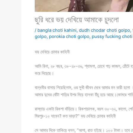
ছুরি ধরে ভয় দেখিয়ে আমাকে চুদলো
/
bangla choti kahini
,
dudh chodar choti golpo
,
golpo
,
porokia choti golpo
,
pussy fucking choti
ভয় দেখিয়ে চোদার কাহিনী
আমি রিনা, ২৮ বছর, ৩৮-২৮-৩৬, শ্যামলা, চোখে গাঢ় কাজল, ঠোঁটে হ
করে দিয়েছে।
বান্ধবীর বাসায় গিয়েছিলাম, ওর সুখী জীবন দেখে আমার মন ভারী হলো
আমার দুধের বোঁটা শাড়ির উপর দিয়ে হালকা উঁচু হয়ে আছে।কোমরে শাড়ি
রাস্তায় একটা রিকশা দাঁড়িয়ে। রিকশাচালক, বয়স ৩০-৩২, কালো, পেশ
মিরপুর-১০ যাবেন? কত ভাড়া?” ভয় দেখিয়ে চোদার কাহিনী
সে আমার দিকে তাকিয়ে বলল, “আপা, রাত হইছে। ১০০ টাকা। তবে তো