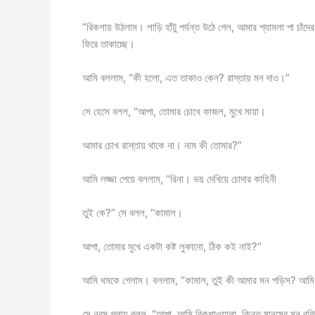
”রিকশায় উঠলাম। শাড়ি হাঁটু পর্যন্ত উঠে গেল, আমার শ্যামলা পা চা
ফিরে তাকাচ্ছে।
আমি বললাম, “কী হলো, এত তাকাও কেন? রাস্তায় মন দাও।”
সে হেসে বলল, “আপা, তোমার চোখে কাজল, মুখে মায়া।
আমার চোখ রাস্তায় থাকে না। নাম কী তোমার?”
আমি লজ্জা পেয়ে বললাম, “রিনা। ভয় দেখিয়ে চোদার কাহিনী
তুই কে?” সে বলল, “কামাল।
আপা, তোমার মুখে একটা কষ্ট লুকানো, ঠিক কই নাই?”
আমি থমকে গেলাম। বললাম, “কামাল, তুই কী আমার মন পড়িস? আম
সে নরম গলায় বলল, “আপা, আমি রিকশাওয়ালা, কিন্তু মানুষের মন বুঝ