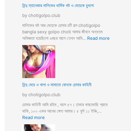
ভি
হিন্দু ম্যানেজার মালিকের ধার্মিক বউ ও মেয়েকে চুদলো
চা
by chotigolpo.club
র
চ
মালিকের বউ আর মেয়েকে চোদার চটি গল্প chotigolpo
টি
bangla sexy golpo choti আমার জীবনে অন্যতম
গ
:
অভিজ্ঞতা হয়েছিলো ৬বছর আগে।তখন আমি…
Read more
ল্প
হি
ন্দু
ম্যা
নে
জা
র
মা
হিন্দু মেয়ে ও খালা ও মামাতো বোনকে চোদার কাহিনী
লি
by chotigolpo.club
কে
র
চোদার কাহিনী আমি রহিম , বয়স ৫৭। ঢাকার কাছাকাছি গ্রামে
ধা
থাকি, ১০০ একর আখের ক্ষেত আমার। ৫ ফুট ১১ ইঞ্চি,…
র্মি
:
Read more
ক
হি
ব
ন্দু