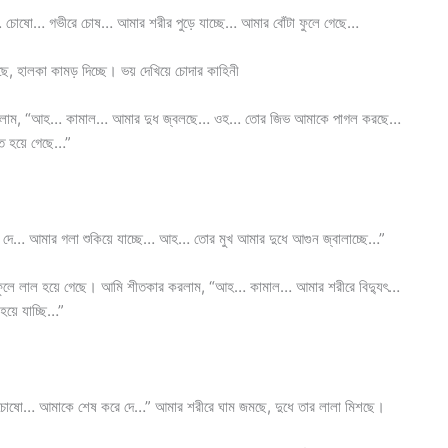
ষো… গভীরে চোষ… আমার শরীর পুড়ে যাচ্ছে… আমার বোঁটা ফুলে গেছে…
ছে, হালকা কামড় দিচ্ছে। ভয় দেখিয়ে চোদার কাহিনী
কার করলাম, “আহ… কামাল… আমার দুধ জ্বলছে… ওহ… তোর জিভ আমাকে পাগল করছে…
 হয়ে গেছে…”
… আমার গলা শুকিয়ে যাচ্ছে… আহ… তোর মুখ আমার দুধে আগুন জ্বালাচ্ছে…”
োঁটা ফুলে লাল হয়ে গেছে। আমি শীতকার করলাম, “আহ… কামাল… আমার শরীরে বিদ্যুৎ…
়ে যাচ্ছি…”
ষো… আমাকে শেষ করে দে…” আমার শরীরে ঘাম জমছে, দুধে তার লালা মিশছে।