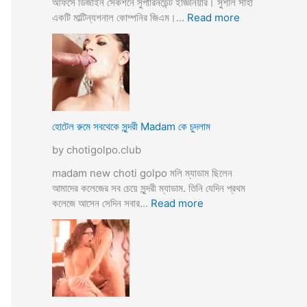
অফিসে ডিজাইন সেকশনে সুপারিনডেন্ট ইজ্ঞিনিয়ার। সুশীল সাহা
:
একটি মাল্টিন্যশনাল কোম্পনির জিএম।…
Read more
হো
টে
লে
হি
ন্দু
মু
স
হোটেল রুমে সবথেকে সুন্দরী Madam কে চুদলাম
লি
by chotigolpo.club
ম
স্বা
madam new choti golpo মলি ম্যাডাম ছিলেন
মী
আমাদের কলেজের সব চেয়ে সুন্দরী ম্যাডাম. তিনি যেদিন প্রথম
স্ত্রী
:
কলেজে আসেন সেদিন সবার…
Read more
র
হো
ব
টে
উ
ল
ব
রু
দ
মে
লে
স
সে