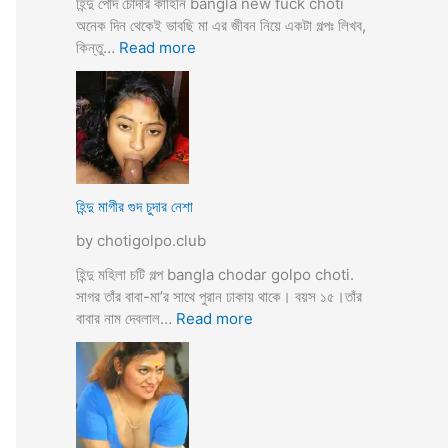
হিন্দু পোদ চোদার কাহিনি bangla new fuck choti
টি
অনেক দিন থেকেই ভাবছি মা এর জীবন নিয়ে একটা গল্পঃ লিখব,
গ
:
কিন্তু…
Read more
ল্প
হি
ন্দু
মা
গী
র
ল
দ
হিন্দু মাগীর গুদ চুদার নেশা
ল
by chotigolpo.club
দে
ভা
হিন্দু মহিলা চটি গল্প bangla chodar golpo choti.
র্জি
সাগর তাঁর বাবা-মা’র সাথে পুরান ঢাকায় থাকে। বয়স ১৫।তাঁর
ন
:
বাবার নাম দেবলাল…
Read more
পো
হি
দ
ন্দু
চু
মা
দ
গী
লো
র
মু