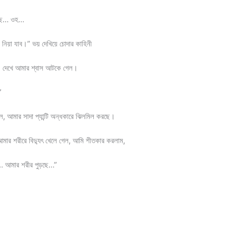
পছে… ওহ…
িয়া যাব।” ভয় দেখিয়ে চোদার কাহিনী
টা, দেখে আমার শ্বাস আটকে গেল।
”
ল, আমার সাদা প্যান্টি অন্ধকারে ঝিলমিল করছে।
মার শরীরে বিদ্যুৎ খেলে গেল, আমি শীতকার করলাম,
আমার শরীর পুড়ছে…”