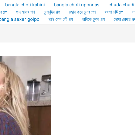
bangla choti kahini
bangla choti uponnas
chuda chudi
র গল্প
গুদ মারার গল্প
চুদাচুদির গল্প
জোর করে চুদার গল্প
বাংলা চটি গল্প
ম
ল্প bangla sexer golpo
ভাই বোন চটি গল্প
ভাবিকে চুদার গল্প
ভোদা চোদার গল্