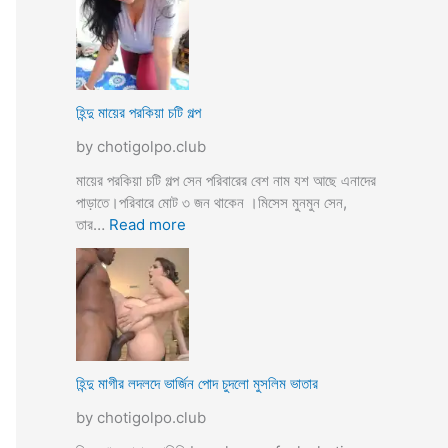
উ
মে
ও
য়ে
মে
ও
য়ে
খা
কে
লা
হিন্দু মায়ের পরকিয়া চটি গল্প
চু
ও
দ
by chotigolpo.club
মা
লো
মা
মায়ের পরকিয়া চটি গল্প সেন পরিবারের বেশ নাম যশ আছে এনাদের
তো
পাড়াতে।পরিবারে মোট ৩ জন থাকেন ।মিসেস মুনমুন সেন,
বো
:
তার…
Read more
ন
হি
কে
ন্দু
চো
মা
দা
য়ে
র
র
কা
প
হি
র
হিন্দু মাগীর লদলদে ভার্জিন পোদ চুদলো মুসলিম ভাতার
নী
কি
by chotigolpo.club
য়া
চ