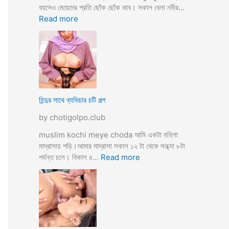
তো
বয়সেও মেয়েদের প্রতি ছোঁক ছোঁক ভাব। সকাল বেলা নদীর…
o
র
:
Read more
d
গু
হি
a
দ
ল্লা
চু
বি
দে
বা
সু
হ
খ
ও
দি
পা
হিন্দুর সাথে ব্যভিচার চটি গল্প
ব
ছা
by chotigolpo.club
চো
দা
muslim kochi meye choda আমি একটা মহিলা
র
মাদ্রাসায় পড়ি।আমার মাদ্রাসা সকাল ১২ টা থেকে সন্ধ্যা ৮টা
গ
:
পর্যন্ত চলে। বিকাল ৪…
Read more
ল্প
হি
ন্দু
র
সা
থে
ব্য