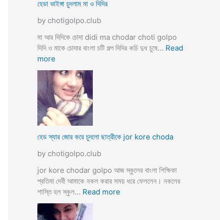
ব
হেডা ভাইঙ্গা চুদলাম মা ও দিদির
ক্স
থে
ক
by chotigolpo.club
কে
রা
সু
মা আর দিদিকে চোদা didi ma chodar choti golpo
ন্দ
দিদি ও মাকে চোদার বাংলা চটি গল্প দিদির কচি দুধ চুষে…
Read
রী
:
more
M
হে
a
ডা
d
ভা
a
ই
m
ঙ্গা
কে
চু
চু
দ
হেড স্যার জোর করে চুদলো ছাত্রীকে jor kore choda
দ
লা
লা
by chotigolpo.club
ম
ম
মা
jor kore chodar golpo আজ স্কুলের বাংলা শিক্ষিকা
ও
প্রতিমা দেবী আমাকে নকল করার সময় ধরে ফেললেন। নকলের
দি
:
শাস্তি হল স্কুল…
Read more
দি
হে
র
ড