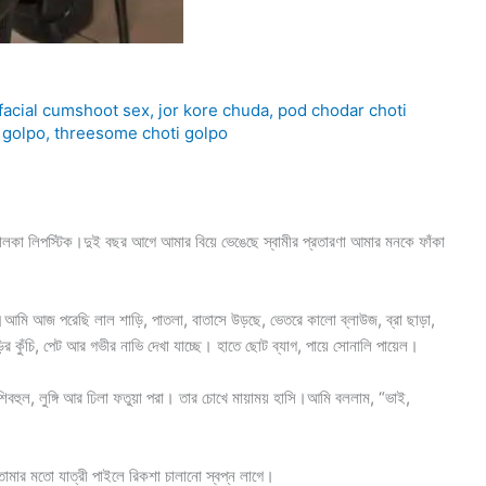
facial cumshoot sex
,
jor kore chuda
,
pod chodar choti
 golpo
,
threesome choti golpo
ালকা লিপস্টিক।দুই বছর আগে আমার বিয়ে ভেঙেছে স্বামীর প্রতারণা আমার মনকে ফাঁকা
 ।আমি আজ পরেছি লাল শাড়ি, পাতলা, বাতাসে উড়ছে, ভেতরে কালো ব্লাউজ, ব্রা ছাড়া,
র কুঁচি, পেট আর গভীর নাভি দেখা যাচ্ছে। হাতে ছোট ব্যাগ, পায়ে সোনালি পায়েল।
িবহুল, লুঙ্গি আর ঢিলা ফতুয়া পরা। তার চোখে মায়াময় হাসি।আমি বললাম, “ভাই,
মার মতো যাত্রী পাইলে রিকশা চালানো স্বপ্ন লাগে।