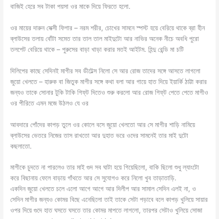
বাজিই হেরে সব টাকা পয়সা ওর মাকে দিয়ে ফিরতে হলো.
ওর মায়ের দারুন সেক্সী ফিগার – নরম শরীর, চোখের সামনে স্পস্ট হয়ে বেরিয়ে থাকে ব্রা হীন
ব্লাউসের তলায় বোঁটা সমেত তার তাল তাল মাইদুটো আর নাভির অনেক নীচে অবধি পুরো
তলপেট বেরিয়ে থাকে – পুরুসের বাড়া খাড়া করার মতই আইটম. হিন্দু রেন্ডি মা চটি
দিলিপের কাছে সেদিনই মাগীর সব ডীটেল্স নিলো সে আর রোজ তাদের সঙ্গে আসতে লাগলো
জুয়ো খেলতে – হারুক বা জিতুক মাগীর সঙ্গে কথা বলা আর গায়ে হাত দিয়ে ইয়ার্কি ঠাট্টা করার
জন্যও তাকে সোনার টুকি টাকি গিফ্‌ট দিতেও শুরু করলো আর রোজ গিফ্‌ট পেতে পেতে মাগীও
ওর পীরিতে এমন মজে উঠলও যে ওর
আবদারে পোঁদের কাপড় তুলে ওর কোলে বসে জুয়ো খেলতো আর সে মাগীর শাড়ি নামিয়ে
ব্লাউসের ভেতরে নিজের তাস রাখতো আর দুহাত ভরে ওদের সামনেই তার মাই দুটো
কছলাতো.
মাগীকে চুদতে না পারলেও তার মাই গুদ সব ঘাটা হয়ে গিয়েছিলো, বাকি ছিলো শুধু ল্যাংটো
করে বিছানায় ফেলে বাড়ায় গাঁথতে আর সে সুযোগও করে নিলো খুব তাড়াতাড়ি.
একদিন জুয়ো খেলতে চলে এলো আগে আগে আর দিলীপ আর সামাল সেদিন এলই না, ও
সেদিন মাগীর জন্যও কোমর বিছে এনেছিলো তাই তাকে সেটা পড়াবে বলে কাপড় খুলিয়ে সায়ার
ওপর দিয়ে গুদে হাত ঘসতে ঘসতে তার কোমর মাপতে লাগলো, তারপর সেটাও খুলিয়ে সোজা