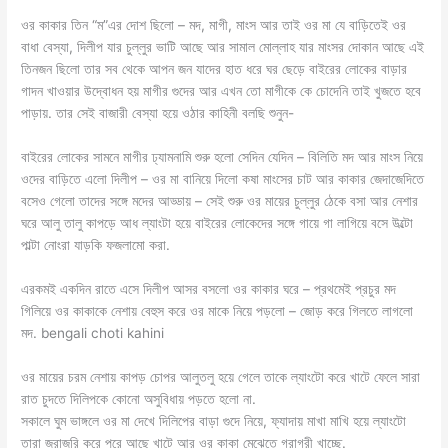
ওর কাকার তিন “ম”এর দোশ ছিলো – মদ, মাগী, মাংস আর তাই ওর মা যে বাড়িতেই ওর
বাধা বেস্যা, দিলীপ যার চুল্লুর ভাটি আছে আর সামাল মোল্লাহ যার মাংসর দোকান আছে এই
তিনজন ছিলো তার সব থেকে আপন জন যাদের হাত ধরে ঘর ছেড়ে বাইরের লোকের বাড়ার
গাদন খাওয়ার উদ্বোধন হয় মাগীর গুদের আর এখন তো মাগীকে কে চোদেনি তাই খুজতে হবে
পাড়ায়. তার সেই বাজারী বেস্যা হয়ে ওঠার কাহিনী বলছি শুনুন-
বাইরের লোকের সামনে মাগীর ঢ্যামনামি শুরু হলো সেদিন যেদিন – বিলিতি মদ আর মাংস নিয়ে
ওদের বাড়িতে এলো দিলীপ – ওর মা বানিয়ে দিলো কষা মাংসের চাট আর কাকার জেদাজেদিতে
বসেও গেলো তাদের সঙ্গে মদের আড্ডায় – সেই শুরু ওর মায়ের চুল্লুর ঠেকে বসা আর নেশার
ঘরে আলু তালু কাপড়ে আধ ল্যাংটা হয়ে বাইরের লোকেদের সঙ্গে গায়ে গা লাগিয়ে বসে উল্টো
পাল্টা নোংরা যাড়কি ফজলামো করা.
এরকমই একদিন রাতে এসে দিলীপ আসর বসলো ওর কাকার ঘরে – প্রথমেই প্রচুর মদ
গিলিয়ে ওর কাকাকে নেশায় বেহুস করে ওর মাকে নিয়ে পড়লো – জোড় করে গিলতে লাগলো
মদ. bengali choti kahini
ওর মায়ের চরম নেশায় কাপড় চোপর আলুতলু হয়ে গেলে তাকে ল্যাংটো করে খাটে ফেলে সারা
রাত চুদতে দিলিপকে কোনো অসুবিধায় পড়তে হলো না.
সকালে ঘুম ভাঙ্গলে ওর মা দেখে দিলিপের বাড়া গুদে নিয়ে, ফ্যাদায় মাখা মাখি হয়ে ল্যাংটো
তারা জরাজরি করে পরে আছে খাটে আর ওর কাকা মেঝেতে গরাগরী খাচ্ছে.