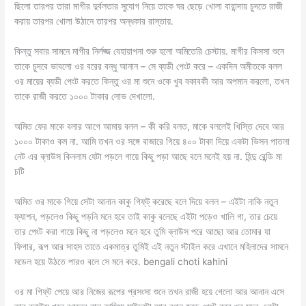
ছিলো তারপর তারা মাগীর দুর্বলতার সুযোগ নিয়ে তাকে ঘর ছেড়ে খোলা বারান্দায় চুদতে রাজী
করায় তারপর খোলা উঠানে তারপর অন্ধকার রাস্তায়.
কিন্তু সবার সামনে মাগীর নির্লজ্জ বেহায়াপনা শুরু হলো অমিতেরি চেস্টায়. মাগীর কিসসা শুনে
তাকে চুদবে ভাবলো ওর বরের বন্ধু আনান – সে ব্যডী পেংট করে – একদিন অমীতকে বলল
ওর মায়ের ব্যডী পেংট করতে কিন্তু ওর মা শুনে ওকে খুব বকাবকী আর অপমান করলো, তখন
তাকে রাজী করতে ১০০০ টাকার লোভ দেখালো.
অমিত ফের মাকে বলার আগে আমায় বলল – কী করি বলত, মাকে বললেই খিস্তি দেবে আর
১০০০ টাকাও কম না. আমি তখন ওর সঙ্গে বাজারে গিয়ে ৪০০ টাকা দিয়ে একটা ভিসন পাতলা
নেট এর ব্লাউস কিনলাম যেটা পড়লে গায়ে কিছু পড়া আছে বলে মনেই হয় না. হিন্দু রেন্ডি মা
চটি
অমিত ওর মাকে গিয়ে সেটা আনান কাকু গিফ্‌ট্ করেছে বলে দিয়ে বলল – এইটা নাকি নতুন
ফ্যাশন, পড়লেও কিছু পড়নি মনে হবে তাই কাকু বলেছে এইটা পড়েও খালি গা, তার চেয়ে
তার পেংট করা গায়ে কিছু না পড়লেও মনে হবে তুমি ব্লাউস পরে আছো আর তোমার যা
ফিগার, রূপ আর সাহস তাতে একমাত্র তুমিই এই নতুন স্টাইল করে এখানে মহিলাদের সামনে
মডেল হয়ে উঠতে পারও বলে সে মনে করে. bengali choti kahini
ওর মা গিফ্‌ট পেয়ে আর নিজের রূপের প্রসংসা শুনে তখন রাজী হয়ে গেলো আর আনান এসে