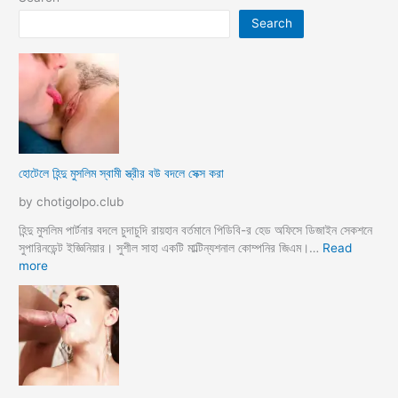
Search
হোটেলে হিন্দু মুসলিম স্বামী স্ত্রীর বউ বদলে সেক্স করা
by chotigolpo.club
হিন্দু মুসলিম পার্টনার বদলে চুদাচুদি রায়হান বর্তমানে পিডিবি-র হেড অফিসে ডিজাইন সেকশনে
সুপারিনডেন্ট ইজ্ঞিনিয়ার। সুশীল সাহা একটি মাল্টিন্যশনাল কোম্পনির জিএম।…
Read
:
more
হো
টে
লে
হি
ন্দু
মু
স