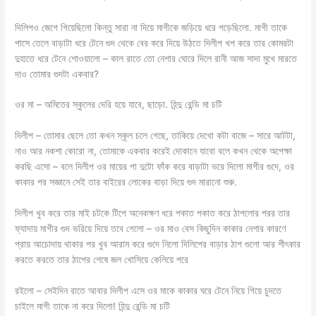
দিলিপও জেগে গিয়েছিলো কিন্তু সারা না দিয়ে মাগীকে জড়িয়ে ধরে পড়েছিলো. মাগী তাকে
পাসে তেলে বাড়াটা ধরে টেনে গুদ থেকে বের করে দিয়ে উঠতে দিলীপ খপ করে তার কোমরটা
দুহাতে ধরে টেনে শোওয়ালো – কাল রাতে তো নেশার ঘোরে দিলে রানী আজ সাদা মুখে মারতে
দাও তোমার গুদটা একবার?
ওর মা – অমিতের স্কুলের দেরি হয়ে যাবে, ছাড়ো. হিন্দু রেন্ডি মা চটি
দিলীপ – তোমার ছেলে তো কখন স্কূল চলে গেছে, তাকিয়ে দেখো কটা বাজে – সারে আটটা,
নাও আর নকশা কোরো না, তোমাকে একবার করেই দোকানে যাবো বলে কখন থেকে অপেক্ষা
করছি এসো – বলে দিলীপ ওর মায়ের পা দুটো ফাঁক করে বাড়াটা ভরে দিলো মাগীর গুদে, ওর
কাকার পর সজ্ঞানে সেই তার বাইরের লোকের বাড়া দিয়ে গুদ মারানো শুরু.
দিলীপ খুব করে তার মাই চটকে টিপে অনেকক্ষণ ধরে পকাত পকাত করে ঠাপলোর পরর তার
ফ্যাদায় মাগীর গুদ ভরিয়ে দিয়ে তবে গেলো – ওর মাও বেস কিছুদিন কাকার নেশার কারণে
প্রায় আচোদায় থাকার পর খুব আরাম করে গুদে নিলো দিলিপের বাড়ার ঠাপ গুলো আর শীৎকার
করতে করতে তার ঠাপের শেষে জল খোসিয়ে কেলিয়ে পরে
রইলো – সেইদিন রাতে আবার দিলীপ এসে ওর মাকে কাকার ঘরে টেনে নিয়ে গিয়ে চুদতে
চাইলে মাগী তাকে না করে দিলো! হিন্দু রেন্ডি মা চটি