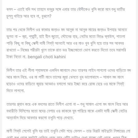
বলল – এতই যদি সখ তাহলে বন্ধুর সঙ্গে এবার তার বৌদীকেও খুসি করো মনে শুধু ভাটির
চুল্লু খাইয়ে আর হবে না, বুঝলে?
তার পর থেকে দিলীপ ওর কাকার জন্যও মদ আনুক না আনুক মায়ের জন্যও উপহার আনতে
ভুলত না – ব্রা, প্যান্টি, হাই হীল জুতো, স্টোনের হার, নেটের মতো ফিঙে ব্লাউস, পাতলা
শাড়ি কিছু না কিছু সেক্সী দামী গিফ্‌ট্ আনতই আর ওর মাও খুব খুসি হয়ে তার সব আবদর
রাখতো – নিজের শরীরটা খুলে তাকে রাত ভর ইচ্ছমোতো ভোগ করতে দিতো তবে সরাসরি
টাকা নিতো না. bengali choti kahini
দিলীপ তার এই লীলা শ্যামলকে একদিন জানালে সেও তারপর লাইন লাগলো ওদের বাড়িতে মদ
আর মাংস নিয়ে. ওর মা পাটী মানে তাসের জুয়া খেলতে খুব ভালোবাসে – সামাল মদ মাংস
ছাড়াও ওদের বাড়িতে জুয়ার আড্ডাও বসালো আর ইচ্ছা করে রোজ হেরে ওর মাকে গিফ্‌ট্
দিতে লাগলো.
তারপর প্ল্যান করে এক বদলের রাতে দিলীপ এলো না – শুধু সামাল এলো মদ মাংস নিয়ে আর
যথারীতি দিলিপের মতো মদের নেশায় ওর কাককে ঘুম পারিয়ে মাকে একটা দামী সেক্সী নেটের
অন্তর্বাস দিয়ে আবদার করলো তখুনি পড়ে দেখতে.
মাগী গিফ্‌ট পেলেই খুসি হয় তাই তখুনি সেটা পড়ে ফেলল – তার বিরাট মাইদুটো লিঙ্গারের লো
চেস্ট কপ থেকে সবটাই বেরিয়ে গেছে আর বোঁটা দুটোও দেখা যাচ্ছে নেট থেকে, গুদের ঠিক