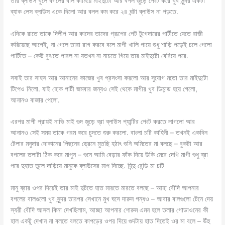
তার ব্লাউস খুলে বগলের বাল কামিয়ে মাইদুটো আর বগল জুড়ে পেংট করে খুব সুন্দর একটা
ব্যাক লেস ব্লাউস একে দিলো আর বলল কম করে ২৪ ঘন্টা ব্লাউস না পড়তে.
এদিকে রাতে তাকে দিলীপ আর কাদের তাদের গ্রূপের গেট টুগেদারের পার্টীতে যেতে রাজী
করিয়েছে আগেই, না গেলে তারা রাগ করবে বলে মাগী খালি গায়ে শুধু শাড়ি পড়েই চলে গেলো
পার্টিতে – কেউ বুঝতে পারল না যতখন না নাচতে গিয়ে তার মাইদুটো বেরিয়ে পরে.
সবাই তার সাহস আর আনানের কাজের খুব প্রসংসা করলো আর সুযোগ মতো তার মাইদুটো
টিপেও নিলো. যাই হোক পার্টী জমবার জন্যও সেই থেকে মাগীর খুব ডিমান্ড হয়ে গেলো,
আনানও বাজার পেলো.
এরপর মাগী প্রায়ই নাভি মাই গুদ জুড়ে ব্রা ব্লাউস প্যান্টির পেংট করতে লাগলো আর
আনানও সেই সময় তাকে গরম করে চুদতে শুরু করলো. বাংলা চটি কাহিনী – তখনই একদিন
টেলার মনুদার দোকানের পিছনের ড্রেনে মুতছি হঠাৎ শুনি অমিতের মা বলছে – বুকটা আর
বগলের তলাটা ঠিক করে মাপুন – শুনে আমি বেড়ার ফাঁক দিয়ে উকি মেরে দেখি মাগী শুধু ব্রা
পরে দুহাত তুলে দাড়িয়ে মানুকে ব্লাউসের মাপ দিচ্ছে. হিন্দু রেন্ডি মা চটি
মানু ব্রার ওপর দিয়েই তার মাই দুটতে হাত মারতে মারতে বলছে – আহা বৌদি আপনার
বগলের বালগুলো খুব সুন্দর তারপর সেখানে মুখ ঘসে দারুন গন্ধও – আবার বালগুলো টেনে দেয়
স্যরী বৌদি আসল কিনা দেখছিলাম, আচ্ছা আপনার শোরুম এমন হলে তলার গোডাওনের কী
হাল একটু দেখান না বলতে বলতে কাপড়ের ওপর দিয়ে গুদটায় হাত দিতেই ওর মা বলে – উঁহু