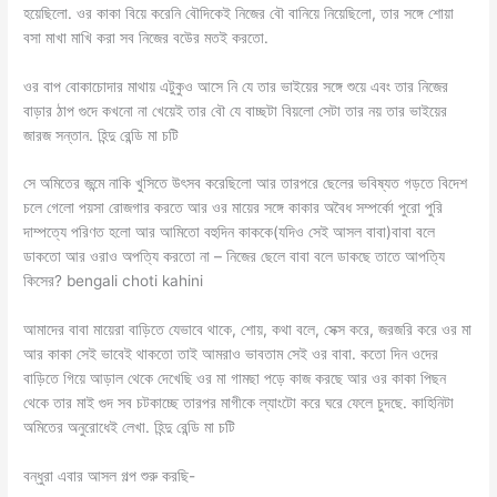
হয়েছিলো. ওর কাকা বিয়ে করেনি বৌদিকেই নিজের বৌ বানিয়ে নিয়েছিলো, তার সঙ্গে শোয়া
বসা মাখা মাখি করা সব নিজের বউের মতই করতো.
ওর বাপ বোকাচোদার মাথায় এটুকুও আসে নি যে তার ভাইয়ের সঙ্গে শুয়ে এবং তার নিজের
বাড়ার ঠাপ গুদে কখনো না খেয়েই তার বৌ যে বাচ্ছটা বিয়লো সেটা তার নয় তার ভাইয়ের
জারজ সন্তান. হিন্দু রেন্ডি মা চটি
সে অমিতের জন্মে নাকি খুসিতে উৎসব করেছিলো আর তারপরে ছেলের ভবিষ্যত গড়তে বিদেশ
চলে গেলো পয়সা রোজগার করতে আর ওর মায়ের সঙ্গে কাকার অবৈধ সম্পর্কো পুরো পুরি
দাম্পত্যে পরিণত হলো আর আমিতো বহুদিন কাককে(যদিও সেই আসল বাবা)বাবা বলে
ডাকতো আর ওরাও অপত্যি করতো না – নিজের ছেলে বাবা বলে ডাকছে তাতে আপত্যি
কিসের? bengali choti kahini
আমাদের বাবা মায়েরা বাড়িতে যেভাবে থাকে, শোয়, কথা বলে, সেক্স করে, জরজরি করে ওর মা
আর কাকা সেই ভাবেই থাকতো তাই আমরাও ভাবতাম সেই ওর বাবা. কতো দিন ওদের
বাড়িতে গিয়ে আড়াল থেকে দেখেছি ওর মা গামছা পড়ে কাজ করছে আর ওর কাকা পিছন
থেকে তার মাই গুদ সব চটকাচ্ছে তারপর মাগীকে ল্যাংটো করে ঘরে ফেলে চুদছে. কাহিনিটা
অমিতের অনুরোধেই লেখা. হিন্দু রেন্ডি মা চটি
বন্ধুরা এবার আসল গল্প শুরু করছি-