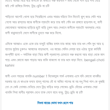
দিতেই আমরা ঘিরে ধরে মাগীকে রং মাখাতে শুরু করলাম – মাথা থেকে গাল হয়ে গলা বেয়ে
মাই পেট রাঙ্গিয়ে দিলাম. হিন্দু রেন্ডি মা চটি
শাড়িতো আগেই খোলা হয়ে গিয়েছিলো এবার সায়ার দরিতে টান দিতেই ঝুপ্ করে সেটা পরে
গেলো আর রাস্তার মাঝে মাগীকে ল্যাংটো করে তার মাই পোঁদ গুদ রাঙ্গতে ছাড়লাম না, মাগী
কোনোমতে আমাদের ছাড়িয়ে ছুটে বাড়ি ঢুকল আর সেখানে মাগীকে ল্যাংটো অবস্থায় পেয়ে
বাপী বারান্দাতেই ফেলে মাগীকে চুদতে শুরু করে দিলো.
এদিকে আমরাও একে একে চার বন্ধুই হাজির হলাম তার কাছে আর তার গুদ পোঁদ মুখ আর দু
হাতের মুঠোয় ঢুকলও আমাদের বাড়াগুলো. ওর মায়ের সেদিন বেস্যা হয়ে ওঠার পুরো কাহিনী
কংপ্লীট হলো – সর্বাধিক বাড়া নিয়ে মাগী প্রকাশ্যে চোদাতে শুরু করলো আর বাড়া থেকে মাল
পড়ে এমন কোনো মরদ পাড়ায় আর বাকি থাকলো না তার গুদে বাড়া দিতে. bengali choti
kahini
মাগী এখন শহরের খানকি number 1 বিবেকানন্দ পার্ক এলাকায় এসে যদি কোনো খানকীর
দরকার হয় যে কাওকে বলবে হাবলু পালের বৌ বা অমিত পালের মা নয় শুধু শিখা পাল কে খুজছি
তো যে কেউ তোমায় দেখিয়ে দেবে হিন্দু বাড়ির ভদ্র লোকের রেন্ডি বৌয়ের এলাকার সেরা
খানকি শিখা মাগীর প্রাসাদ দেখে তাক লেগে যাবে বন্ধু. হিন্দু রেন্ডি মা চটি
বিধবা মায়ের ভোদা যখন ছেলে পায়