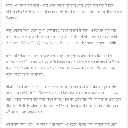
তাতে ওর ডাবল লাভ হলো – তার গুদের জ্বালা জুরানোর লোক পেলো আর ভরে উঠতে
লাগলো গিফটে – কিন্তু পয়সা না নেওয়ায় আর পাঁচটা মাগীর মতো ঠিক বাজ়ারের খানকিও হয়ে
উঠলো না.
ভদ্র লোকের সধবা সেজে সুখেই বেস্যাগিরি করতে লাগলো বাড়িতে. এদিকে মদ মাংস আর
মাগী নিয়ে মজে থাকতে থাকতে ওর কাকা স্ট্রোক হয়ে মারা গেলো – সঙ্গে ওর মায়ের লজ্জা
শরম ভয়ের ছিঁটে ফোটা যেটুকু পরে ছিলো সেটাও চলে গেলো. bengali choti kahini
মাগীর বাই উঠলে এরপর তার গুদের জ্বালা জুরাবার জন্যও যেকোনো জায়গায় যেকোনো
নাংয়ের সঙ্গে যতটা বেহায়া হতে হয় যতটা নির্লজ্জ হওয়া যায় হতে শুরু করলো খানকি মাগীদের
মতই. ওই লোকগুলোর হাত ধরে তাদের গ্রূপের এক একজন করে রোজ মাগীর ঘরে নাইট
ড্যূটী করতে আসা শুরু করলো.
পাড়ার কোনো মরদ সে যেই হোক না কেনো ওর মায়ের গুদে বাড়া ভরে রাত ভর চুদতে বাকি
থাকলো না কেউই. মাগী পার্টীতেও যায় তাদের নিমন্ত্রনে আর তারা সেখানে তাকে গণ চোদন
দেয় – তাকে ল্যাংটো করে সবার মাঝে নাচায়, গায়ে মদ ঢেলে তার মাই গুদ সারা গা চেটে চুসে
খায়, জল না থাকায় তাকে মেঝেয় ফেলে সবাই তার গায়ে মুতে চান করিয়ে বাড়ি পাঠায়. তবে
এই অবস্থা তার এখন হয়েছে.
ওর কাকার মরার পরেও বহু দিন মাগী বাড়িতেই ওর পুরনো নাংদের নিয়ে বেস্যগীরিতে মেতে