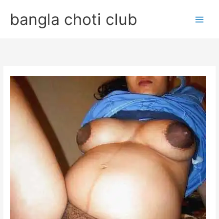
Skip
bangla choti club
to
content