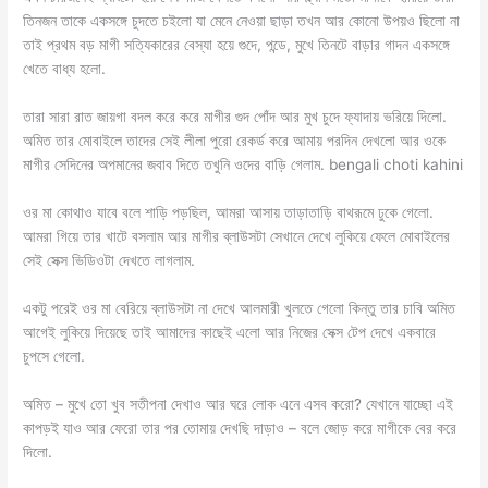
তিনজন তাকে একসঙ্গে চুদতে চইলো যা মেনে নেওয়া ছাড়া তখন আর কোনো উপয়ও ছিলো না
তাই প্রথম বড় মাগী সত্যিকারের বেস্যা হয়ে গুদে, পন্ডে, মুখে তিনটে বাড়ার গাদন একসঙ্গে
খেতে বাধ্য হলো.
তারা সারা রাত জায়গা বদল করে করে মাগীর গুদ পোঁদ আর মুখ চুদে ফ্যাদায় ভরিয়ে দিলো.
অমিত তার মোবাইলে তাদের সেই লীলা পুরো রেকর্ড করে আমায় পরদিন দেখলো আর ওকে
মাগীর সেদিনের অপমানের জবাব দিতে তখুনি ওদের বাড়ি গেলাম. bengali choti kahini
ওর মা কোথাও যাবে বলে শাড়ি পড়ছিল, আমরা আসায় তাড়াতাড়ি বাথরূমে ঢুকে গেলো.
আমরা গিয়ে তার খাটে বসলাম আর মাগীর ব্লাউসটা সেখানে দেখে লুকিয়ে ফেলে মোবাইলের
সেই সেক্স ভিডিওটা দেখতে লাগলাম.
একটু পরেই ওর মা বেরিয়ে ব্লাউসটা না দেখে আলমারী খুলতে গেলো কিন্তু তার চাবি অমিত
আগেই লুকিয়ে দিয়েছে তাই আমাদের কাছেই এলো আর নিজের সেক্স টেপ দেখে একবারে
চুপসে গেলো.
অমিত – মুখে তো খুব সতীপনা দেখাও আর ঘরে লোক এনে এসব করো? যেখানে যাচ্ছো এই
কাপড়ই যাও আর ফেরো তার পর তোমায় দেখছি দাড়াও – বলে জোড় করে মাগীকে বের করে
দিলো.