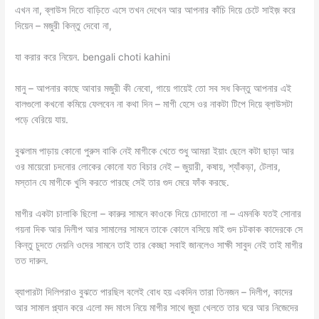
এখন না, ব্লাউস দিতে বাড়িতে এসে তখন দেখেন আর আপনার কাঁচি দিয়ে চেটে সাইজ় করে
দিয়েন – মজুরী কিন্তু দেবো না,
যা করার করে নিয়েন. bengali choti kahini
মানু – আপনার কাছে আবার মজুরী কী নেবো, গায়ে গায়েই তো সব সধ কিন্তু আপনার এই
বালগুলো কখনো কমিয়ে ফেলবেন না কথা দিন – মাগী হেসে ওর নাকটা টিপে দিয়ে ব্লাউসটা
পড়ে বেরিয়ে যায়.
বুঝলাম পাড়ায় কোনো পুরুস বাকি নেই মাগীকে খেতে শুধু আমরা ইয়াং ছেলে কটা ছাড়া আর
ওর মায়েরো চদনোর লোকের কোনো যত বিচার নেই – জুয়ারী, কষায়, শ্যাঁকড়া, টেলার,
মস্তান যে মাগীকে খুসি করতে পারছে সেই তার গুদ মেরে ফাঁক করছে.
মাগীর একটা চালাকি ছিলো – কারুর সামনে কাওকে দিয়ে চোদাতো না – এমনকি যতই সোনার
গয়না দিক আর দিলীপ আর সামালের সামনে তাকে কোলে বসিয়ে মাই গুদ চটকাক কাদেরকে সে
কিন্তু চুদতে দেয়নি ওদের সামনে তাই তার কেচ্ছা সবাই জানলেও সাক্ষী সাবুদ নেই তাই মাগীর
তত দারুন.
ব্যাপারটা দিলিপরাও বুঝতে পারছিল বলেই বোধ হয় একদিন তারা তিনজন – দিলীপ, কাদের
আর সামাল প্ল্যান করে এলো মদ মাংস নিয়ে মাগীর সাথে জুয়া খেলতে তার ঘরে আর নিজেদের