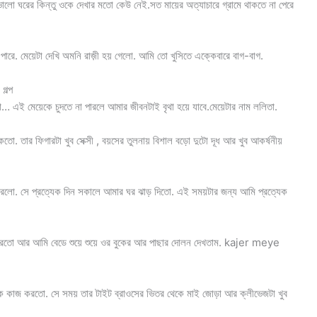
ব ভালো ঘরের কিন্তু ওকে দেখার মতো কেউ নেই.সত মায়ের অত্যাচারে গ্রামে থাকতে না পেরে
ারে. মেয়েটা দেখি অমনি রাজ়ী হয় গেলো. আমি তো খুসিতে এক্কেবারে বাগ-বাগ.
গল্প
এই মেয়েকে চুদতে না পারলে আমার জীবনটাই বৃথা হয়ে যাবে.মেয়েটার নাম ললিতা.
তো. তার ফিগারটা খুব সেক্সী , বয়সের তুলনায় বিশাল বড়ো দুটো দূধ আর খুব আকর্ষনীয়
 করলো. সে প্রত্যেক দিন সকালে আমার ঘর ঝাড় দিতো. এই সময়টার জন্য আমি প্রত্যেক
 করতো আর আমি বেডে শুয়ে শুয়ে ওর বুকের আর পাছার দোলন দেখতাম. kajer meye
ে কাজ করতো. সে সময় তার টাইট ব্রাওসের ভিতর থেকে মাই জোড়া আর ক্লীভেজটা খুব