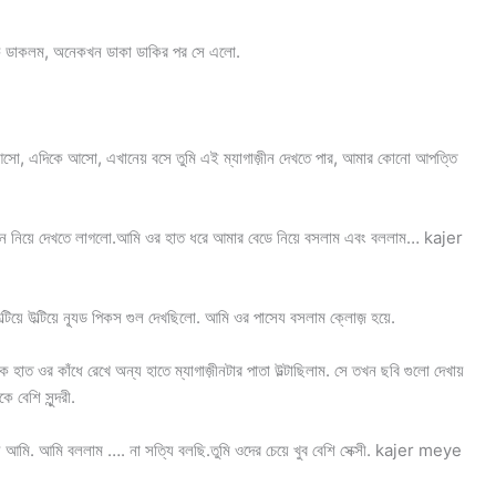
ওকে ডাকলম, অনেকখন ডাকা ডাকির পর সে এলো.
আসো, এদিকে আসো, এখানেয় বসে তুমি এই ম্যাগাজ়ীন দেখতে পার, আমার কোনো আপত্তি
়ীন নিয়ে দেখতে লাগলো.আমি ওর হাত ধরে আমার বেডে নিয়ে বসলাম এবং বললাম… kajer
্টিয়ে উল্টিয়ে ন্যূড পিকস গুল দেখছিলো. আমি ওর পাসেয বসলাম ক্লোজ় হয়ে.
ত ওর কাঁধে রেখে অন্য হাতে ম্যাগাজ়ীনটার পাতা উল্টাছিলাম. সে তখন ছবি গুলো দেখায়
 বেশি সুন্দরী.
 আমি. আমি বললাম …. না সত্যি বলছি.তুমি ওদের চেয়ে খুব বেশি সেক্সী. kajer meye