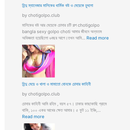
ভি
হিন্দু ম্যানেজার মালিকের ধার্মিক বউ ও মেয়েকে চুদলো
চা
by chotigolpo.club
র
চ
মালিকের বউ আর মেয়েকে চোদার চটি গল্প chotigolpo
টি
bangla sexy golpo choti আমার জীবনে অন্যতম
গ
:
অভিজ্ঞতা হয়েছিলো ৬বছর আগে।তখন আমি…
Read more
ল্প
হি
ন্দু
ম্যা
নে
জা
র
মা
হিন্দু মেয়ে ও খালা ও মামাতো বোনকে চোদার কাহিনী
লি
by chotigolpo.club
কে
র
চোদার কাহিনী আমি রহিম , বয়স ৫৭। ঢাকার কাছাকাছি গ্রামে
ধা
থাকি, ১০০ একর আখের ক্ষেত আমার। ৫ ফুট ১১ ইঞ্চি,…
র্মি
:
Read more
ক
হি
ব
ন্দু