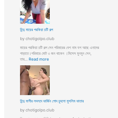
উ
মে
ও
য়ে
মে
ও
য়ে
খা
কে
লা
হিন্দু মায়ের পরকিয়া চটি গল্প
চু
ও
দ
by chotigolpo.club
মা
লো
মা
মায়ের পরকিয়া চটি গল্প সেন পরিবারের বেশ নাম যশ আছে এনাদের
তো
পাড়াতে।পরিবারে মোট ৩ জন থাকেন ।মিসেস মুনমুন সেন,
বো
:
তার…
Read more
ন
হি
কে
ন্দু
চো
মা
দা
য়ে
র
র
কা
প
হি
র
হিন্দু মাগীর লদলদে ভার্জিন পোদ চুদলো মুসলিম ভাতার
নী
কি
by chotigolpo.club
য়া
চ