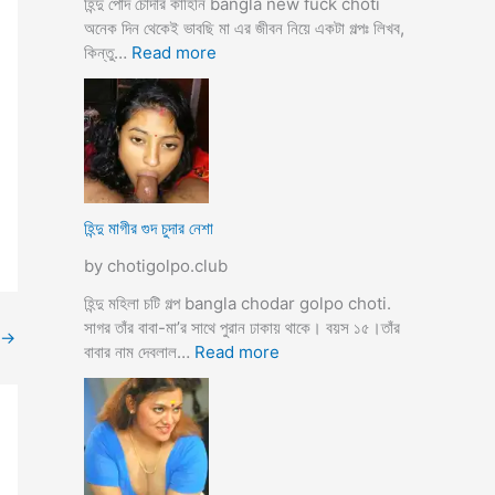
হিন্দু পোদ চোদার কাহিনি bangla new fuck choti
টি
অনেক দিন থেকেই ভাবছি মা এর জীবন নিয়ে একটা গল্পঃ লিখব,
গ
:
কিন্তু…
Read more
ল্প
হি
ন্দু
মা
গী
র
ল
দ
হিন্দু মাগীর গুদ চুদার নেশা
ল
by chotigolpo.club
দে
ভা
হিন্দু মহিলা চটি গল্প bangla chodar golpo choti.
র্জি
সাগর তাঁর বাবা-মা’র সাথে পুরান ঢাকায় থাকে। বয়স ১৫।তাঁর
→
ন
:
বাবার নাম দেবলাল…
Read more
পো
হি
দ
ন্দু
চু
মা
দ
গী
লো
র
মু