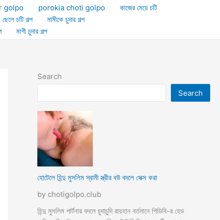
r golpo
porokia choti golpo
কাজের মেয়ে চটি
া ছেলে চটি গল্প
মামীকে চুদার গল্প
প
মাগী চুদার গল্প
Search
Search
হোটেলে হিন্দু মুসলিম স্বামী স্ত্রীর বউ বদলে সেক্স করা
by chotigolpo.club
হিন্দু মুসলিম পার্টনার বদলে চুদাচুদি রায়হান বর্তমানে পিডিবি-র হেড