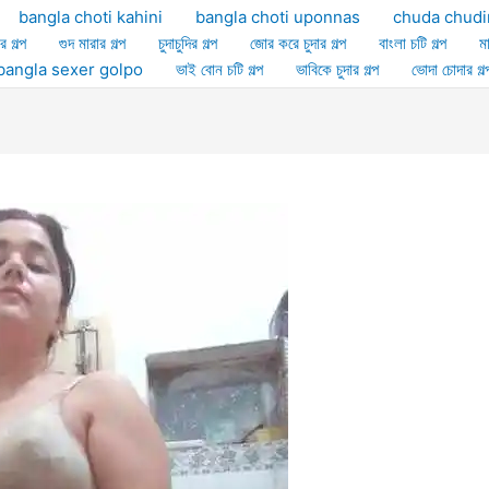
bangla choti kahini
bangla choti uponnas
chuda chudi
র গল্প
গুদ মারার গল্প
চুদাচুদির গল্প
জোর করে চুদার গল্প
বাংলা চটি গল্প
ম
ল্প bangla sexer golpo
ভাই বোন চটি গল্প
ভাবিকে চুদার গল্প
ভোদা চোদার গল্