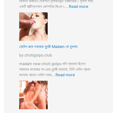
অফিসে ডিজাইন সেকশনে সুপারিনডেন্ট ইজ্ঞিনিয়ার। সুশীল সাহা
:
একটি মাল্টিন্যশনাল কোম্পনির জিএম।…
Read more
হো
টে
লে
হি
ন্দু
মু
স
হোটেল রুমে সবথেকে সুন্দরী Madam কে চুদলাম
লি
by chotigolpo.club
ম
স্বা
madam new choti golpo মলি ম্যাডাম ছিলেন
মী
আমাদের কলেজের সব চেয়ে সুন্দরী ম্যাডাম. তিনি যেদিন প্রথম
স্ত্রী
:
কলেজে আসেন সেদিন সবার…
Read more
র
হো
ব
টে
উ
ল
ব
রু
দ
মে
লে
স
সে