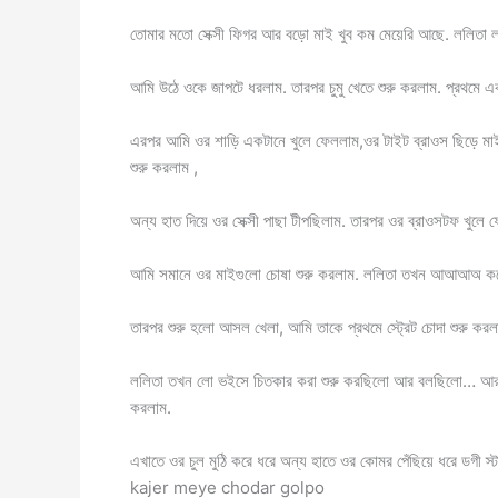
তোমার মতো সেক্সী ফিগর আর বড়ো মাই খুব কম মেয়েরি আছে. ললিতা লজ
আমি উঠে ওকে জাপটে ধরলাম. তারপর চুমু খেতে শুরু করলাম. প্রথ
এরপর আমি ওর শাড়ি একটানে খুলে ফেললাম,ওর টাইট ব্রাওস ছিড়ে মা
শুরু করলাম ,
অন্য হাত দিয়ে ওর সেক্সী পাছা টীপছিলাম. তারপর ওর ব্রাওসটফ খুলে ফ
আমি সমানে ওর মাইগুলো চোষা শুরু করলাম. ললিতা তখন আআআঅ করেয় 
তারপর শুরু হলো আসল খেলা, আমি তাকে প্রথমে স্ট্রেট চোদা শুরু করলাম
ললিতা তখন লো ভইসে চিতকার করা শুরু করছিলো আর বলছিলো… আরও জ
করলাম.
এখাতে ওর চুল মুঠি করে ধরে অন্য হাতে ওর কোমর পেঁছিয়ে ধরে ডগী স
kajer meye chodar golpo