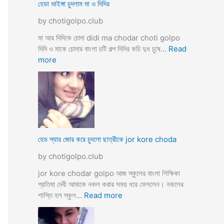
ব
হেডা ভাইঙ্গা চুদলাম মা ও দিদির
ক্স
থে
ক
by chotigolpo.club
কে
রা
সু
মা আর দিদিকে চোদা didi ma chodar choti golpo
ন্দ
দিদি ও মাকে চোদার বাংলা চটি গল্প দিদির কচি দুধ চুষে…
Read
রী
:
more
M
হে
a
ডা
d
ভা
a
ই
m
ঙ্গা
কে
চু
চু
দ
হেড স্যার জোর করে চুদলো ছাত্রীকে jor kore choda
দ
লা
লা
by chotigolpo.club
ম
ম
মা
jor kore chodar golpo আজ স্কুলের বাংলা শিক্ষিকা
ও
প্রতিমা দেবী আমাকে নকল করার সময় ধরে ফেললেন। নকলের
দি
:
শাস্তি হল স্কুল…
Read more
দি
হে
র
ড