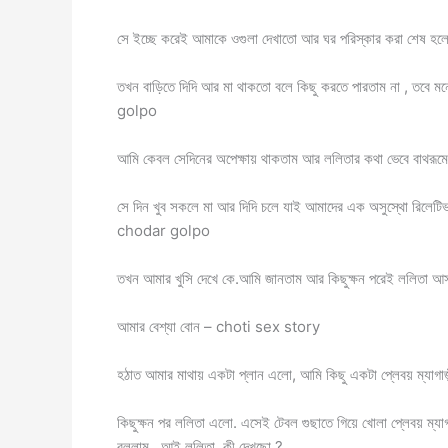
সে ইচ্ছে করেই আমাকে ওগুলা দেখাতো আর ঘর পরিস্কার করা শেষ হলে,
তখন বাড়িতে দিদি আর মা থাকতো বলে কিছু করতে পারতাম না , তব
golpo
আমি কেবল সেদিনের অপেক্ষায় থাকতাম আর ললিতার কথা ভেবে বাথরূমে
সে দিন খুব সকলে মা আর দিদি চলে যাই আমাদের এক অসুস্থো রিলে
chodar golpo
তখন আমার খুসি দেখে কে.আমি জানতাম আর কিছুক্ষন পরেই ললিতা আ
আমার বেশ্যা বোন – choti sex story
হঠাত আমার মাথায় একটা প্লান এলো, আমি কিছু একটা প্লেবয় ম্যাগাজ
কিছুক্ষন পর ললিতা এলো. এসেই টেবল গুছাতে গিয়ে খোলা প্লেবয় ম্য
বললাম , আই ললিতা, কী দেখছো ?