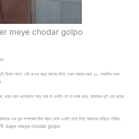
ম kajer meye chodar golpo
po
 বড়ই বিসাদ লাগে. এটা কএক বছর আগের ঘটনা. তখন আমার বয়স ২০. সারাদিন তখন
o
থাকে. বড়ো বোন কলেজেতে পড়ে আর মা একটা গো তে কাজ করে. আমাদের দুই বেড রূমের
র এক দূর-সম্পর্কের দিদা গ্রাম থেকে একটা মেয়ে নিয়ে আমাদের বাড়িতে হাজির.
গে যুবতী. kajer meye chodar golpo