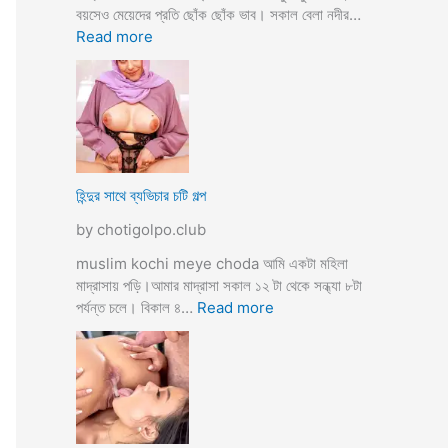
তো
বয়সেও মেয়েদের প্রতি ছোঁক ছোঁক ভাব। সকাল বেলা নদীর…
o
র
:
Read more
d
গু
হি
a
দ
ল্লা
চু
বি
দে
বা
সু
হ
খ
ও
দি
পা
হিন্দুর সাথে ব্যভিচার চটি গল্প
ব
ছা
by chotigolpo.club
চো
দা
muslim kochi meye choda আমি একটা মহিলা
র
মাদ্রাসায় পড়ি।আমার মাদ্রাসা সকাল ১২ টা থেকে সন্ধ্যা ৮টা
গ
:
পর্যন্ত চলে। বিকাল ৪…
Read more
ল্প
হি
ন্দু
র
সা
থে
ব্য