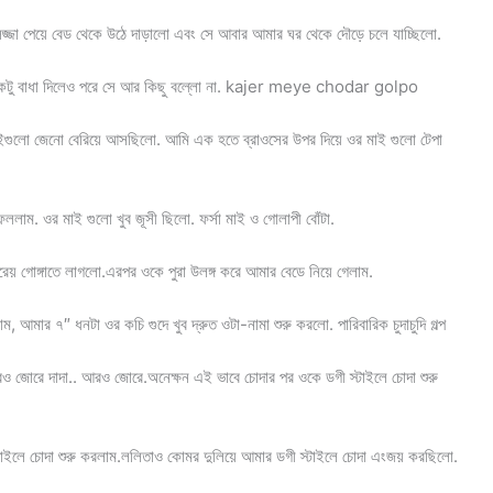
্জা পেয়ে বেড থেকে উঠে দাড়ালো এবং সে আবার আমার ঘর থেকে দৌড়ে চলে যাচ্ছিলো.
মে একটু বাধা দিলেও পরে সে আর কিছু বল্লো না. kajer meye chodar golpo
ইগুলো জেনো বেরিয়ে আসছিলো. আমি এক হতে ব্রাওসের উপর দিয়ে ওর মাই গুলো টেপা
েললাম. ওর মাই গুলো খুব জূসী ছিলো. ফর্সা মাই ও গোলাপী বোঁটা.
গোঙ্গাতে লাগলো.এরপর ওকে পুরা উলঙ্গ করে আমার বেডে নিয়ে গেলাম.
, আমার ৭″ ধনটা ওর কচি গুদে খুব দ্রুত ওটা-নামা শুরু করলো. পারিবারিক চুদাচুদি গল্প
োরে দাদা.. আরও জোরে.অনেক্ষন এই ভাবে চোদার পর ওকে ডগী স্টাইলে চোদা শুরু
্টাইলে চোদা শুরু করলাম.ললিতাও কোমর দুলিয়ে আমার ডগী স্টাইলে চোদা এংজয় করছিলো.