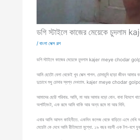
ডগি স্টাইলে কাজের মেয়েকে চুদলা
/
বাংলা সেক্স গল্প
ডগি স্টাইলে কাজের মেয়েকে চুদলাম kajer meye chodar gol
আমি ছোটো বেলা থেকেই খুব সেক্স পাগল. চোদাচুদি ছাড়া জীবন আমার
দুচোখে শুধু চোদার স্বপ্ন দেখতাম. kajer meye chodar golp
আমাদের ছোট্ট পরিবার. আমি, মা আর আমার বড়ো বোন. বাবা বিদেশে 
অপার্টমেংট, এক রূমে আমি থাকি আর অন্য রূমে মা আর দিদি.
এবার আসি আসল কাহিনীতে. একদিন কলেজ থেকে বাড়িতে এসে দেখি আমাদে
মেয়েটা কে দেখে আমি রীতিমতো মুগ্ধো. ১৯ বছর বয়সী এক টগ-ব