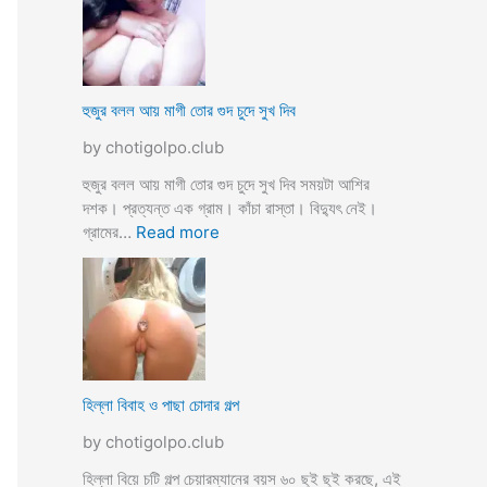
স্যা
র
জো
র
ক
হুজুর বলল আয় মাগী তোর গুদ চুদে সুখ দিব
রে
by chotigolpo.club
চু
দ
হুজুর বলল আয় মাগী তোর গুদ চুদে সুখ দিব সময়টা আশির
লো
দশক। প্রত্যন্ত এক গ্রাম। কাঁচা রাস্তা। বিদ্যুৎ নেই।
ছা
:
গ্রামের…
Read more
ত্রী
হু
কে
জু
j
র
o
ব
r
ল
k
ল
o
আ
হিল্লা বিবাহ ও পাছা চোদার গল্প
r
য়
e
by chotigolpo.club
মা
c
গী
হিল্লা বিয়ে চটি গল্প চেয়ারম্যানের বয়স ৬০ ছুই ছুই করছে, এই
h