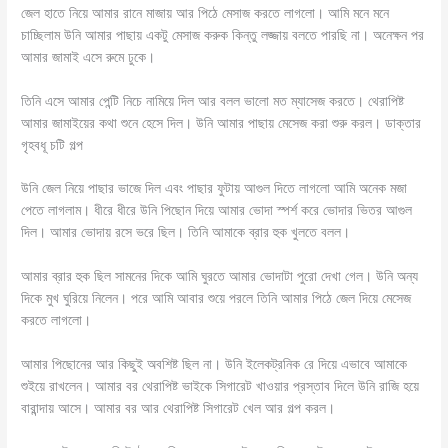
জেল হাতে নিয়ে আমার রানে মাজায় আর পিঠে মেসাজ করতে লাগলো। আমি মনে মনে
চাচ্ছিলাম উনি আমার পাছায় একটু মেসাজ করুক কিন্তু লজ্জায় বলতে পারছি না। অনেক্ষন পর
আমার জামাই এসে রুমে ঢুকে।
তিনি এসে আমার পেন্টি নিচে নামিয়ে দিল আর বলল ভালো মত ম্যাসেজ করতে। থেরাপিষ্ট
আমার জামাইয়ের কথা শুনে হেসে দিল। উনি আমার পাছায় মেসেজ করা শুরু করল। ডাক্তার
গৃহবধূ চটি গল্প
উনি জেল নিয়ে পাছার ভাজে দিল এবং পাছার ফুটায় আগুল দিতে লাগলো আমি অনেক মজা
পেতে লাগলাম। ধীরে ধীরে উনি পিছোন দিয়ে আমার ভোদা স্পর্শ করে ভোদার ভিতর আগুল
দিল। আমার ভোদায় রসে ভরে ছিল। তিনি আমাকে ব্রার হুক খুলতে বলল।
আমার ব্রার হুক ছিল সামনের দিকে আমি ঘুরতে আমার ভোদাটা পুরো দেখা গেল। উনি অন্য
দিকে মুখ ঘুরিয়ে নিলেন। পরে আমি আবার শুয়ে পরলে তিনি আমার পিঠে জেল দিয়ে মেসেজ
করতে লাগলো।
আমার পিছোনের আর কিছুই অবশিষ্ট ছিল না। উনি ইলেকট্রনিক রে দিয়ে এভাবে আমাকে
শুইয়ে রাখলেন। আমার বর থেরাপিষ্ট ভাইকে সিগারেট খাওয়ার প্রস্তাব দিলে উনি রাজি হয়ে
বারান্দায় আসে। আমার বর আর থেরাপিষ্ট সিগারেট খেল আর গল্প করল।