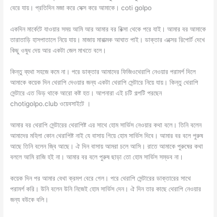
বেরে যায়। প্রতিদিন মজা করে সেক্স করে আমাকে। coti golpo
একদিন মার্কেটে যাওয়ার সময় আমি আর আমার বর রিক্সা থেকে পরে যাই। আমার বর আমাকে
তারাতাড়ি হাসপাতালে নিয়ে যায়। মাজায় মারাত্মক আঘাত পাই। ডাক্তার এক্সের রিপোর্ট দেখে
কিছু ওষুধ দেয় আর একটা জেল মাখতে বলে।
কিন্তু ব্যথা সহজে কমে না। পরে ডাক্তার আমাদের ফিজিওথেরাপি নেওয়ার পরামর্শ দিলে
আমাকে কয়েক দিন থেরাপি দেওয়ার জন্য একটা থেরাপি সেন্টারে নিয়ে যায়। কিন্তু থেরাপি
সেন্টারে এত ভিড় থাকে আরো কষ্ট হত। আপনারা এই চটি গল্পটি পরছেন
chotigolpo.club ওয়েবসাইটে ।
আমার বর থেরাপি সেন্টারের থেরাপিষ্ট এর সাথে হোম সার্ভিস নেওয়ার কথা বলে। তিনি বলেন
আমাদের মহিলা কোন থেরাপিষ্ট নাই যে বাসায় গিয়ে হোম সার্ভিস দিবে। আমার বর বলে পুরুষ
আছে তিনি বলেন জ্বি আছে। ঐ দিন বাসায় আমরা চলে আসি। রাতে আমাকে পুরুষের কথা
বললে আমি রাজি হই না। আমার বর বলে পুরুষ ছাড়া তো হোম সার্ভিস সম্ভব না।
কয়েক দিন পর আমার বেথা ক্রমশ বেরে গেল। পরে থেরাপি সেন্টারের ডাক্তারের সাথে
পরামর্শ করি। উনি বলেন উনি নিজেই হোম সার্ভিস দেন। ঐ দিন তার কাছে থেরাপি নেওয়ার
জন্য বউকে বলি।