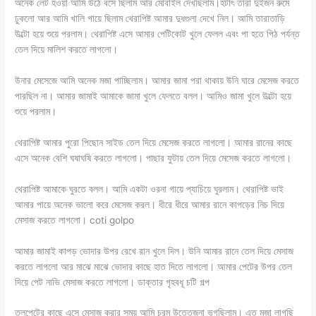
অনেক লেট হওয়া আমি উঠে বসে ছিলাম আর মোবাইল দেখছিলাম।হটাৎ তারা দুইজন রুমে
ঢুকলো আর আমি খালি গায়ে ছিলাম থেরাপিষ্ট আমার দুধগুলা দেখে নিল। আমি তারাতাড়ি
উল্টো হয়ে শুয়ে পরলাম। থেরাপিষ্ট এসে আমার পেটিকোট খুলে ফেলল এবং পা হতে পিঠ পর্যন্ত
তেল দিয়ে মালিশ করতে লাগলো।
উনার মেসেজে আমি অনেক মজা পাচ্ছিলাম। আমার জামা পরা থাকায় উনি ঘারে মেসেজ করতে
পারছিল না। আমার জামাই আমাকে জামা খুলে ফেলতে বলল। আমিও জামা খুলে উল্টো হয়ে
শুয়ে পরলাম।
থেরাপিষ্ট আমার পুরো পিছোন সাইড তেল দিয়ে মেসেজ করতে লাগলো। আমার রানের কাছে
এসে অনেক বেশি ঘষাঘষি করতে লাগলো। পাছার ফুটায় তেল দিয়ে মেসেজ করতে লাগলো।
থেরাপিষ্ট আমাকে ঘুরতে বলল। আমি একটা ওরনা গায়ে প্যাচিয়ে ঘুরলাম। থেরাপিষ্ট ভাই
আমার পায়ে অনেক ভালো করে মেসেজ করল। ধীরে ধীরে আমার রানে কাপড়ের নিচ দিয়ে
মেসাজ করতে লাগলো। coti golpo
আমার জামাই কাপড় ভোদার উপর রেখে রান খুলে দিল। উনি আমার রানে তেল দিয়ে মেসাজ
করতে লাগলো আর মাঝে মাঝে ভোদার কাছে হাত দিতে লাগলো। আমার পেটের উপর তেল
দিয়ে পেট নাভি মেসাজ করতে লাগলো। ডাক্তার গৃহবধূ চটি গল্প
তলপেটের কাছে এসে মেসাজ করার সময় আমি চরম উত্তেজনা ভুগছিলাম। এত মজা লাগছি