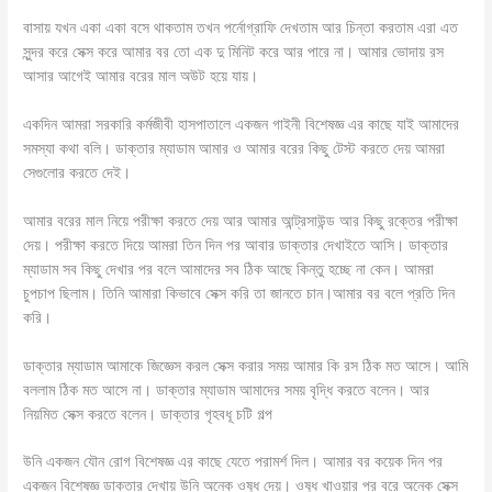
বাসায় যখন একা একা বসে থাকতাম তখন পর্নোগ্রাফি দেখতাম আর চিন্তা করতাম এরা এত
সুন্দর করে সেক্স করে আমার বর তো এক দু মিনিট করে আর পারে না। আমার ভোদায় রস
আসার আগেই আমার বরের মাল অউট হয়ে যায়।
একদিন আমরা সরকারি কর্মজীবী হাসপাতালে একজন গাইনী বিশেষজ্ঞ এর কাছে যাই আমাদের
সমস্যা কথা বলি। ডাক্তার ম্যাডাম আমার ও আমার বরের কিছু টেস্ট করতে দেয় আমরা
সেগুলোর করতে দেই।
আমার বরের মাল নিয়ে পরীক্ষা করতে দেয় আর আমার আন্ট্রসাউন্ড আর কিছু রক্তের পরীক্ষা
দেয়। পরীক্ষা করতে দিয়ে আমরা তিন দিন পর আবার ডাক্তার দেখাইতে আসি। ডাক্তার
ম্যাডাম সব কিছু দেখার পর বলে আমাদের সব ঠিক আছে কিন্তু হচ্ছে না কেন। আমরা
চুপচাপ ছিলাম। তিনি আমারা কিভাবে সেক্স করি তা জানতে চান।আমার বর বলে প্রতি দিন
করি।
ডাক্তার ম্যাডাম আমাকে জিজ্ঞেস করল সেক্স করার সময় আমার কি রস ঠিক মত আসে। আমি
বললাম ঠিক মত আসে না। ডাক্তার ম্যাডাম আমাদের সময় বৃদ্ধি করতে বলেন। আর
নিয়মিত সেক্স করতে বলেন। ডাক্তার গৃহবধূ চটি গল্প
উনি একজন যৌন রোগ বিশেষজ্ঞ এর কাছে যেতে পরামর্শ দিল। আমার বর কয়েক দিন পর
একজন বিশেষজ্ঞ ডাক্তার দেখায় উনি অনেক ওষুধ দেয়। ওষুধ খাওয়ার পর বরে অনেক সেক্স