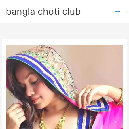
Skip
bangla choti club
to
content