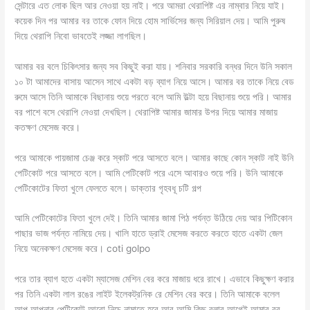
সেন্টারে এত লোক ছিল আর নেওয়া হয় নাই। পরে আমরা থেরাপিষ্ট এর নাম্বার নিয়ে যাই।
কয়েক দিন পর আমার বর তাকে ফোন দিয়ে হোম সার্ভিসের জন্য সিরিয়াল দেয়। আমি পুরুষ
দিয়ে থেরাপি নিবো ভাবতেই লজ্জা লাগছিল।
আমার বর বলে চিকিৎসার জন্য সব কিছুই করা যায়। শনিবার সরকারি বন্ধর দিনে উনি সকাল
১০ টা আমাদের বাসায় আসেন সাথে একটা বড় ব্যাগ নিয়ে আসে। আমার বর তাকে নিয়ে বেড
রুমে আসে তিনি আমাকে বিছানায় শুয়ে পরতে বলে আমি উল্টা হয়ে বিছানায় শুয়ে পরি। আমার
বর পাশে বসে থেরাপি নেওয়া দেখছিল। থেরাপিষ্ট আমার জামার উপর দিয়ে আমার মাজায়
কতক্ষণ মেসেজ করে।
পরে আমাকে পায়জামা চেঞ্জ করে স্কাট পরে আসতে বলে। আমার কাছে কোন স্কাট নাই উনি
পেটিকোট পরে আসতে বলে। আমি পেটিকোট পরে এসে আবারও শুয়ে পরি। উনি আমাকে
পেটিকোটের ফিতা খুলে ফেলতে বলে। ডাক্তার গৃহবধূ চটি গল্প
আমি পেটিকোটের ফিতা খুলে দেই। তিনি আমার জামা পিঠ পর্যন্ত উঠিয়ে দেয় আর পিটিকোন
পাছার ভাজ পর্যন্ত নামিয়ে দেয়। খালি হাতে ড্রাই মেসেজ করতে করতে হাতে একটা জেল
নিয়ে অনেকক্ষণ মেসেজ করে। coti golpo
পরে তার ব্যাগ হতে একটা ম্যাসেজ মেশিন বের করে মাজায় ধরে রাখে। এভাবে কিছুক্ষণ করার
পর তিনি একটা লাল রঙের লাইট ইলেকট্রনিক রে মেশিন বের করে। তিনি আমাকে বলেল
আপু আপনার পেটিকোট আরো নিচে নামাতে হবে আর আমি কিছু বলার আগেই আমার বর