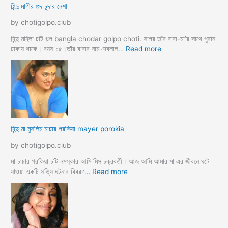
হিন্দু মাগীর গুদ চুদার নেশা
ল
দে
by chotigolpo.club
ভা
র্জি
হিন্দু মহিলা চটি গল্প bangla chodar golpo choti. সাগর তাঁর বাবা-মা’র সাথে পুরান
ন
:
ঢাকায় থাকে। বয়স ১৫।তাঁর বাবার নাম দেবলাল…
Read more
পো
হি
দ
ন্দু
চু
মা
দ
গী
লো
র
মু
গু
স
দ
হিন্দু মা মুসলিম চাচার পরকিয়া mayer porokia
লি
চু
ম
দা
by chotigolpo.club
ভা
র
তা
নে
মা চাচার পরকিয়া চটি নমস্কার আমি মিস চক্রবর্তী। আজ আমি আমার মা এর জীবনে ঘটে
র
শা
:
যাওয়া একটি সত্যি ঘটনার বিবরণ…
Read more
হি
ন্দু
মা
মু
স