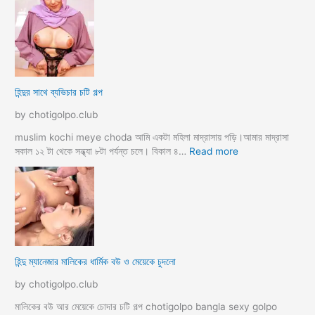
a
দ
ল্লা
চু
বি
দে
বা
সু
হ
খ
ও
দি
পা
হিন্দুর সাথে ব্যভিচার চটি গল্প
ব
ছা
চো
by chotigolpo.club
দা
র
muslim kochi meye choda আমি একটা মহিলা মাদ্রাসায় পড়ি।আমার মাদ্রাসা
গ
:
সকাল ১২ টা থেকে সন্ধ্যা ৮টা পর্যন্ত চলে। বিকাল ৪…
Read more
ল্প
হি
ন্দু
র
সা
থে
ব্য
ভি
হিন্দু ম্যানেজার মালিকের ধার্মিক বউ ও মেয়েকে চুদলো
চা
র
by chotigolpo.club
চ
টি
মালিকের বউ আর মেয়েকে চোদার চটি গল্প chotigolpo bangla sexy golpo