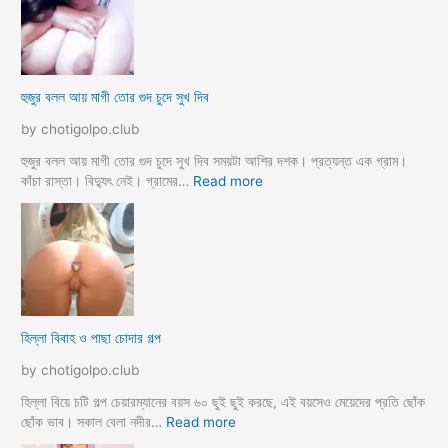
র
জো
র
ক
হুজুর বলল আয় মাগী তোর গুদ চুদে সুখ দিব
রে
চু
by chotigolpo.club
দ
লো
হুজুর বলল আয় মাগী তোর গুদ চুদে সুখ দিব সময়টা আশির দশক। প্রত্যন্ত এক গ্রাম।
ছা
:
কাঁচা রাস্তা। বিদ্যুৎ নেই। গ্রামের…
Read more
ত্রী
হু
কে
জু
j
র
o
ব
r
ল
k
ল
o
আ
হিল্লা বিবাহ ও পাছা চোদার গল্প
r
য়
e
মা
by chotigolpo.club
c
গী
h
তো
হিল্লা বিয়ে চটি গল্প চেয়ারম্যানের বয়স ৬০ ছুই ছুই করছে, এই বয়সেও মেয়েদের প্রতি ছোঁক
o
র
:
ছোঁক ভাব। সকাল বেলা নদীর…
Read more
d
গু
হি