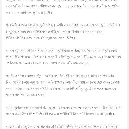
এসে পেটিকোট অনেকাংশ নামিয়ে আমার পুরো পাছা বের করে দিল। ইলেকট্রনিক রে মেশিন
এভাবে ধরে রাখলেন প্রায় আধাঘন্টা।
পরে উনি বললেন কেমন অনুভূতি হচ্ছে। আমি বললাম ব্যথা অনেক কম মনে হচ্ছে। উনি সব
কিছু ব্যাগে ভরে নিল আমিও কাপড় উঠিয়ে বাথরুমে গেলাম। উনি বলল আমার
ফিজিওথেরাপির সাথে সাথে বডি ম্যাসেজ নেওয়া উচিৎ।
আমার বর বলল আজকে দিলেন না কেন। উনি বললেন পরের বার দিব। এক সপ্তাহ কেটে
গেল। উনি আবারও শনিবার সকাল ১০ টায় উপস্থিত হলেন। উনি এসে আমাকে আগের মত
পেটিকোট পরা অবস্থা দেখে বলেল আগে থেকে রেডি হয়ে আছেন।
আমি হেসে দিয়ে বললাম জ্বি। আমার বর সিগারেট খাওয়ার জন্য বারান্দায় গেলেন আমি
বিছানায় উল্টো হয়ে শুয়ে পরলাম। উনি কাপড়ের উপর দিয়ে আমার মাজায় মেসেজ করতে শুরু
করল। আজকে অবাক হলাম তিনি আমার রান হতে পিঠ পর্যন্ত ড্রাই মেসেজ করছেন এবং
আমার পাছায়ও মেসেজ করছেন।
আমি প্রথমে লজ্জা পেলেও উনার মেসেজ আমার কাছে অনেক মজা লাগছিল। ধীরে ধীরে উনি
আমার জামা উপর দিকে উঠিয়ে দিলেন এবং পেটিকোট নিচে নামি দিলেন। coti golpo
আজকে আমি পেন্টি পরে এসেছিলাম তাই পেটিকোট অনেকাংশে নামিয়ে নিয়েছি। উনি একটা