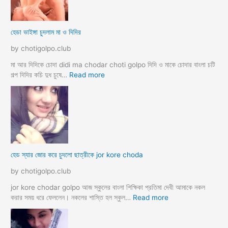
দ
মে
লে
স
সে
ব
হেডা ভাইঙ্গা চুদলাম মা ও দিদির
ক্স
থে
ক
কে
by chotigolpo.club
রা
সু
ন্দ
মা আর দিদিকে চোদা didi ma chodar choti golpo দিদি ও মাকে চোদার বাংলা চটি
রী
:
গল্প দিদির কচি দুধ চুষে…
Read more
M
হে
a
ডা
d
ভা
a
ই
m
ঙ্গা
কে
চু
চু
দ
হেড স্যার জোর করে চুদলো ছাত্রীকে jor kore choda
দ
লা
লা
ম
by chotigolpo.club
ম
মা
ও
jor kore chodar golpo আজ স্কুলের বাংলা শিক্ষিকা প্রতিমা দেবী আমাকে নকল
দি
:
করার সময় ধরে ফেললেন। নকলের শাস্তি হল স্কুল…
Read more
দি
হে
র
ড
স্যা