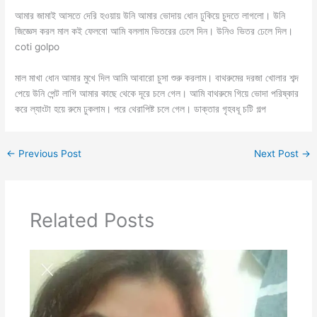
আমার জামাই আসতে দেরি হওয়ায় উনি আমার ভোদায় ধোন ঢুকিয়ে চুদতে লাগলো। উনি
জিজ্ঞেস করল মাল কই ফেলবো আমি বললাম ভিতরের ঢেলে দিন। উনিও ভিতর ঢেলে দিল।
coti golpo
মাল মাখা ধোন আমার মুখে দিল আমি আবারো চুসা শুরু করলাম। বাথরুমের দরজা খোলার শব্দ
পেয়ে উনি পেন্ট লাগি আমার কাছে থেকে দূরে চলে গেল। আমি বাথরুমে গিয়ে ভোদা পরিষ্কার
করে ল্যাংটা হয়ে রুমে ঢুকলাম। পরে থেরাপিষ্ট চলে গেল। ডাক্তার গৃহবধূ চটি গল্প
←
Previous Post
Next Post
→
Related Posts