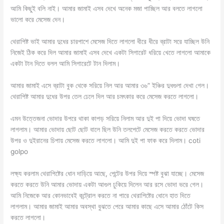
আমি কিছুই বলি নাই। আমার জামাই এসব দেখে অনেক মজা পাচ্ছিল আর বলতে লাগলো
ভালো করে মেসেজ দেন।
থেরাপিষ্ট ভাই আমার দুধের চারপাশে মেসেজ দিতে লাগলো ধীরে ধীরে ব্রাটা সরে যাচ্ছিল উনি
নিজেই ঠিক করে দিল আমার জামাই এসব দেখে একটা সিগারেট ধরিয়ে খেতে লাগলো আমাকে
একটা টান দিতে বলল আমি সিগারেটে টান দিলাম।
আমার জামাই এসে ব্রাটা বুক থেকে সরিয়ে নিল আর আমার ৩৬” ইঞ্চির দুধগুলা দেখা গেল।
থেরাপিষ্ট আমার দুধের উপর তেল ঢেলে দিল আর চমৎকার করে মেসেজ করতে লাগলো।
এমন উত্তেজনা ভোদার উপরে থাকা কাপড় সরিয়ে নিলাম আর দুই পা দিয়ে ভোদা ঘষতে
লাগলাম। আমার ভোদায় ছোট ছোট বালে ছিল উনি তলপেটে মেসেজ করতে করতে ভোদার
উপর ও দুইরানের চিপায় মেসেজ করতে লাগলো। আমি দুই পা ফাক করে দিলাম। coti
golpo
লক্ষ্য করলাম থেরাপিষ্টের ধোন দাড়িয়ে আছে, পেন্টের উপর দিয়ে স্পষ্ট বুঝা যাচ্ছে। মেসেজ
করতে করতে উনি আমার ভোদায় একটা আগুল ঢুকিয়ে দিলেন আর রসে ভোদা ভরে গেল।
আমি নিজেকে আর কোনভাবেই কন্ট্রোল করতে না পারে থেরাপিষ্টের ধোনে হাত দিতে
লাগলাম। আমার জামাই আমার অবস্থা বুঝতে পেরে আমার কাছে এসে আমার ঠোঁটে কিস
করতে লাগলো।