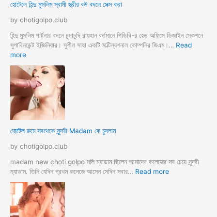
হোটেলে হিন্দু মুসলিম স্বামী স্ত্রীর বউ বদলে সেক্স করা
by chotigolpo.club
হিন্দু মুসলিম পার্টনার বদলে চুদাচুদি রায়হান বর্তমানে পিডিবি-র হেড অফিসে ডিজাইন সেকশনে
সুপারিনডেন্ট ইজ্ঞিনিয়ার। সুশীল সাহা একটি মাল্টিন্যশনাল কোম্পনির জিএম।…
Read
:
more
হো
টে
লে
হি
ন্দু
মু
স
হোটেল রুমে সবথেকে সুন্দরী Madam কে চুদলাম
লি
ম
by chotigolpo.club
স্বা
মী
madam new choti golpo মলি ম্যাডাম ছিলেন আমাদের কলেজের সব চেয়ে সুন্দরী
স্ত্রী
:
ম্যাডাম. তিনি যেদিন প্রথম কলেজে আসেন সেদিন সবার…
Read more
র
হো
ব
টে
উ
ল
ব
রু