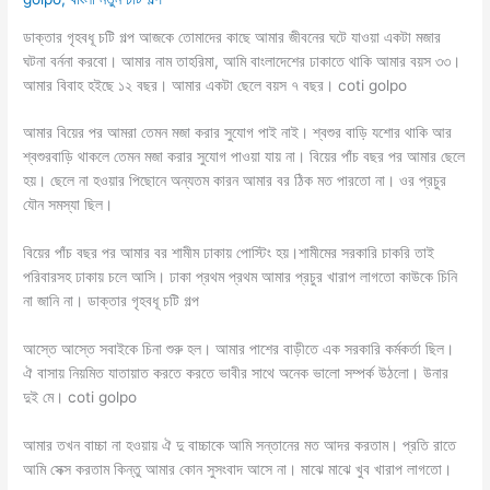
ডাক্তার গৃহবধূ চটি গল্প আজকে তোমাদের কাছে আমার জীবনের ঘটে যাওয়া একটা মজার
ঘটনা বর্ননা করবো। আমার নাম তাহরিমা, আমি বাংলাদেশের ঢাকাতে থাকি আমার বয়স ৩৩।
আমার বিবাহ হইছে ১২ বছর। আমার একটা ছেলে বয়স ৭ বছর। coti golpo
আমার বিয়ের পর আমরা তেমন মজা করার সুযোগ পাই নাই। শ্বশুর বাড়ি যশোর থাকি আর
শ্বশুরবাড়ি থাকলে তেমন মজা করার সুযোগ পাওয়া যায় না। বিয়ের পাঁচ বছর পর আমার ছেলে
হয়। ছেলে না হওয়ার পিছোনে অন্যতম কারন আমার বর ঠিক মত পারতো না। ওর প্রচুর
যৌন সমস্যা ছিল।
বিয়ের পাঁচ বছর পর আমার বর শামীম ঢাকায় পোস্টিং হয়।শামীমের সরকারি চাকরি তাই
পরিবারসহ ঢাকায় চলে আসি। ঢাকা প্রথম প্রথম আমার প্রচুর খারাপ লাগতো কাউকে চিনি
না জানি না। ডাক্তার গৃহবধূ চটি গল্প
আস্তে আস্তে সবাইকে চিনা শুরু হল। আমার পাশের বাড়ীতে এক সরকারি কর্মকর্তা ছিল।
ঐ বাসায় নিয়মিত যাতায়াত করতে করতে ভাবীর সাথে অনেক ভালো সম্পর্ক উঠলো। উনার
দুই মে। coti golpo
আমার তখন বাচ্চা না হওয়ায় ঐ দু বাচ্চাকে আমি সন্তানের মত আদর করতাম। প্রতি রাতে
আমি সেক্স করতাম কিন্তু আমার কোন সুসংবাদ আসে না। মাঝে মাঝে খুব খারাপ লাগতো।