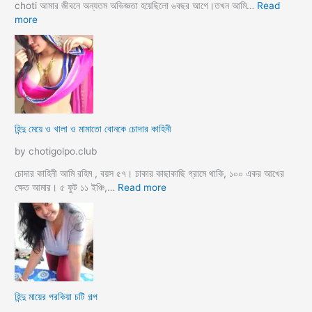
গ
choti আমার জীবনে অন্যতম অভিজ্ঞতা হয়েছিলো ৬বছর আগে।তখন আমি…
Read
ল্প
:
more
হি
ন্দু
ম্যা
নে
জা
র
মা
হিন্দু মেয়ে ও খালা ও মামাতো বোনকে চোদার কাহিনী
লি
কে
by chotigolpo.club
র
ধা
চোদার কাহিনী আমি রহিম , বয়স ৫৭। ঢাকার কাছাকাছি গ্রামে থাকি, ১০০ একর আখের
র্মি
:
ক্ষেত আমার। ৫ ফুট ১১ ইঞ্চি,…
Read more
ক
হি
ব
ন্দু
উ
মে
ও
য়ে
মে
ও
য়ে
খা
কে
লা
হিন্দু মায়ের পরকিয়া চটি গল্প
চু
ও
দ
মা