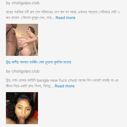
by chotigolpo.club
লো
মা
তো
মায়ের পরকিয়া চটি গল্প সেন পরিবারের বেশ নাম যশ আছে এনাদের পাড়াতে।পরিবারে মোট ৩
বো
:
জন থাকেন ।মিসেস মুনমুন সেন, তার…
Read more
ন
হি
কে
ন্দু
চো
মা
দা
য়ে
র
র
কা
প
হি
র
হিন্দু মাগীর লদলদে ভার্জিন পোদ চুদলো মুসলিম ভাতার
নী
কি
য়া
by chotigolpo.club
চ
টি
হিন্দু পোদ চোদার কাহিনি bangla new fuck choti অনেক দিন থেকেই ভাবছি মা এর
গ
:
জীবন নিয়ে একটা গল্পঃ লিখব, কিন্তু…
Read more
ল্প
হি
ন্দু
মা
গী
র
ল
দ