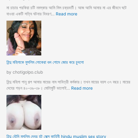
ভা
র
তা
নে
মা চাচার পরকিয়া চটি নমস্কার আমি মিস চক্রবর্তী। আজ আমি আমার মা এর জীবনে ঘটে
র
শা
:
যাওয়া একটি সত্যি ঘটনার বিবরণ…
Read more
হি
ন্দু
মা
মু
স
লি
ম
হিন্দু মহিলাকে মুসলিম লোকেরা গুদ পোদে জোর করে চুদলো
চা
চা
by chotigolpo.club
র
প
হিন্দু মহিলা পানু গল্প আমার মায়ের নাম সাবিত্রী কর্মকার। তখন মায়ের বয়স ৩৭ বছর। মায়ের
র
:
দেহের গড়ন ৪০-৩৬-৩৮। মোটামুটি ভালোই…
Read more
কি
হি
য়া
ন্দু
m
ম
a
হি
y
লা
e
কে
r
মু
হিন্দু বৌদি মুসলিম দেবর হট সেক্স কাহিনী hindu muslim sex story
p
স