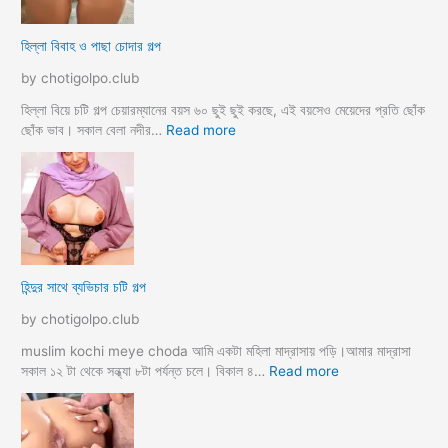
k
ল
o
আ
হিল্লা বিবাহ ও পাছা চোদার গল্প
r
য়
e
মা
by chotigolpo.club
c
গী
h
তো
হিল্লা বিয়ে চটি গল্প চেয়ারম্যানের বয়স ৬০ ছুই ছুই করছে, এই বয়সেও মেয়েদের প্রতি ছোঁক
o
র
:
ছোঁক ভাব। সকাল বেলা নদীর…
Read more
d
গু
হি
a
দ
ল্লা
চু
বি
দে
বা
সু
হ
খ
ও
দি
পা
হিন্দুর সাথে ব্যভিচার চটি গল্প
ব
ছা
চো
by chotigolpo.club
দা
র
muslim kochi meye choda আমি একটা মহিলা মাদ্রাসায় পড়ি।আমার মাদ্রাসা
গ
:
সকাল ১২ টা থেকে সন্ধ্যা ৮টা পর্যন্ত চলে। বিকাল ৪…
Read more
ল্প
হি
ন্দু
র