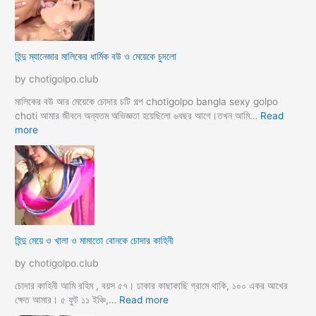
সা
থে
ব্য
ভি
হিন্দু ম্যানেজার মালিকের ধার্মিক বউ ও মেয়েকে চুদলো
চা
র
by chotigolpo.club
চ
টি
মালিকের বউ আর মেয়েকে চোদার চটি গল্প chotigolpo bangla sexy golpo
গ
choti আমার জীবনে অন্যতম অভিজ্ঞতা হয়েছিলো ৬বছর আগে।তখন আমি…
Read
ল্প
:
more
হি
ন্দু
ম্যা
নে
জা
র
মা
হিন্দু মেয়ে ও খালা ও মামাতো বোনকে চোদার কাহিনী
লি
কে
by chotigolpo.club
র
ধা
চোদার কাহিনী আমি রহিম , বয়স ৫৭। ঢাকার কাছাকাছি গ্রামে থাকি, ১০০ একর আখের
র্মি
:
ক্ষেত আমার। ৫ ফুট ১১ ইঞ্চি,…
Read more
ক
হি