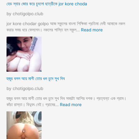
হেড স্যার জোর করে চুদলো ছাত্রীকে jor kore choda
দ
লা
লা
ম
by chotigolpo.club
ম
মা
ও
jor kore chodar golpo আজ স্কুলের বাংলা শিক্ষিকা প্রতিমা দেবী আমাকে নকল
দি
:
করার সময় ধরে ফেললেন। নকলের শাস্তি হল স্কুল…
Read more
দি
হে
র
ড
স্যা
র
জো
র
ক
হুজুর বলল আয় মাগী তোর গুদ চুদে সুখ দিব
রে
চু
by chotigolpo.club
দ
লো
হুজুর বলল আয় মাগী তোর গুদ চুদে সুখ দিব সময়টা আশির দশক। প্রত্যন্ত এক গ্রাম।
ছা
:
কাঁচা রাস্তা। বিদ্যুৎ নেই। গ্রামের…
Read more
ত্রী
হু
কে
জু
j
র
o
ব
r
ল