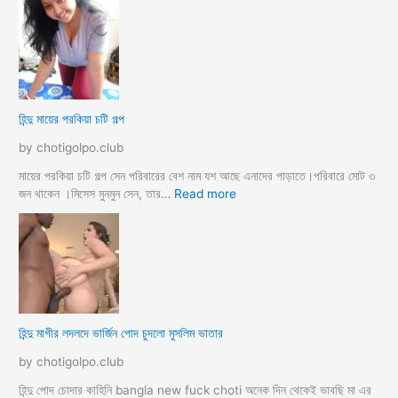
ব
ন্দু
উ
মে
ও
য়ে
মে
ও
য়ে
খা
কে
লা
হিন্দু মায়ের পরকিয়া চটি গল্প
চু
ও
দ
মা
by chotigolpo.club
লো
মা
তো
মায়ের পরকিয়া চটি গল্প সেন পরিবারের বেশ নাম যশ আছে এনাদের পাড়াতে।পরিবারে মোট ৩
বো
:
জন থাকেন ।মিসেস মুনমুন সেন, তার…
Read more
ন
হি
কে
ন্দু
চো
মা
দা
য়ে
র
র
কা
প
হি
র
হিন্দু মাগীর লদলদে ভার্জিন পোদ চুদলো মুসলিম ভাতার
নী
কি
য়া
by chotigolpo.club
চ
টি
হিন্দু পোদ চোদার কাহিনি bangla new fuck choti অনেক দিন থেকেই ভাবছি মা এর