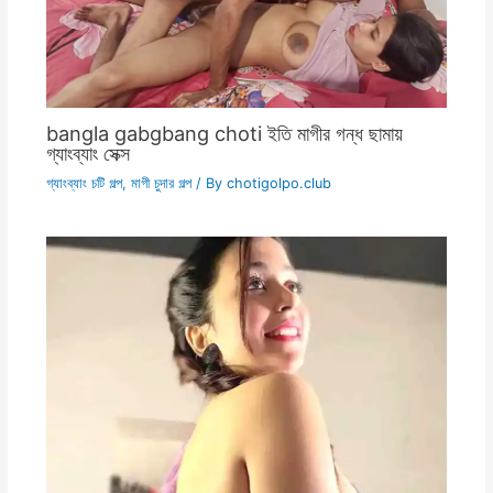
bangla gabgbang choti ইতি মাগীর গন্ধ ছামায়
গ্যাংব্যাং সেক্স
গ্যাংব্যাং চটি গল্প
,
মাগী চুদার গল্প
/ By
chotigolpo.club