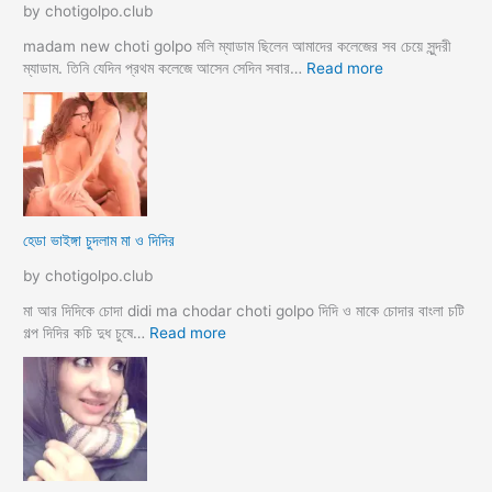
by chotigolpo.club
স্বা
মী
madam new choti golpo মলি ম্যাডাম ছিলেন আমাদের কলেজের সব চেয়ে সুন্দরী
স্ত্রী
:
ম্যাডাম. তিনি যেদিন প্রথম কলেজে আসেন সেদিন সবার…
Read more
র
হো
ব
টে
উ
ল
ব
রু
দ
মে
লে
স
সে
ব
হেডা ভাইঙ্গা চুদলাম মা ও দিদির
ক্স
থে
ক
কে
by chotigolpo.club
রা
সু
ন্দ
মা আর দিদিকে চোদা didi ma chodar choti golpo দিদি ও মাকে চোদার বাংলা চটি
রী
:
গল্প দিদির কচি দুধ চুষে…
Read more
M
হে
a
ডা
d
ভা
a
ই
m
ঙ্গা
কে
চু
চু
দ