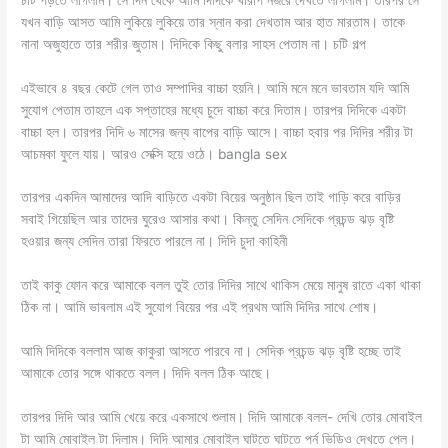
যখন বাড়ি আসত আমি লুকিয়ে লুকিয়ে তার স্নান করা দেখতাম আর হাত মারতাম। তাকে
নানা অজুহাতে তার শরীর জুতাম। দিদিকে কিছু বলার সাহস পেতাম না। চটি গল্প
এইভাবে ৪ বছর কেটে গেল তাও সম্পাদির বাচ্চা হয়নি। আমি মনে মনে ভাবতাম যদি আমি
সুযোগ পেতাম তাহলে এক সপ্তাহের মধ্যে চুদে বাচ্চা করে দিতাম। তারপর দিদিকে একটা
বাচ্চা হল। তারপর দিদি ৬ মাসের জন্য বাপের বাড়ি আসে। বাচ্চা হবার পর দিদির শরীর টা
আচমকা ফুলে যায়। আরও সেক্সি হয়ে ওঠে। bangla sex
তারপর একদিন আমাদের আদি বাড়িতে একটা বিয়ের অনুষ্ঠান ছিল তাই গাড়ি করে বাড়ির
সবাই গিয়েছিল আর তাদের ঘুরেও আসার কথা। কিন্তু সেদিন সেদিকে প্রচন্ড ঝড় বৃষ্টি
হওয়ার জন্য সেদিন তারা ফিরতে পারলে না। দিদি চুদা কাহিনী
তাই কাকু ফোন করে আমাকে বলল তুই তোর দিদির সাথে থাকিস মেয়ে মানুষ রাতে একা থাকা
ঠিক না। আমি ভাবলাম এই সুযোগ বিয়ের পর এই প্রথম আমি দিদির সাথে শোষ।
আমি দিদিকে বললাম আজ কাকুরা আসতে পারবে না। সেদিক প্রচন্ড ঝড় বৃষ্টি হচ্ছে তাই
আমাকে তোর সঙ্গে থাকতে বলল। দিদি বলল ঠিক আছে।
তারপর দিদি আর আমি খেয়ে করে একসাথে শুলাম। দিদি আমাকে বলল- দেখি তোর মোবাইল
টা আমি মোবাইল টা দিলাম। দিদি আমার মোবাইল ঘাটতে ঘাটতে পর্ন ভিডিও দেখতে পেল।