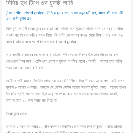
দিদির দুধ টিপে গুদ চুদছি আমি
/
vai didi choti golpo
,
দিদিকে চুদার গল্প
,
বাংলা নতুন চটি গল্প
,
বাংলা বউ বদল চটি
গল্প
,
মাগী চুদার গল্প
দিদি চুদা কাহিনী bangla sex choti আমার নাম সুজয়। আমার বয়স ২৪ বছর। আমি
একটা গ্রামে বাস করি। যাকে নিয়ে এই গল্পটা সে আমার কাকুর মেয়ে সিমা। তার বয়স ২৬
বছর। তার ৬ বছর আগে বিয়ে হয়েছে। coti golpo
তার একটা ২ বছরের ছেলে আছে। আমার নিদি দেখতে ভীষণ সেক্সি তার গায়ের রং ফর্সা
চোখগুলো টানা টানা। ঠোঁট গুলা গোলাপ ফুলের পাপড়ির মতো গোলাপি। আমার তার শরীর
গঠন ৩৪-২৮-৩৪। চটি গল্প
ছোট থেকেই আমার সিমানির সাথে সবচেয়ে বেশি মিলি। সিমাদি যখন ১০ এ পড়ে আমি তখন
ক্লাস ৮ আমরা একসাথে পড়তাম সে যেদিন সেদিন আমার সাথেই ঘুমিয়ে পড়ত। আমার তখন
সিমাদির প্রতি খারাপ নজর ছিল না। সে প্রেম করে লাগল তাকে অনেক সাহায্য করেছি
তারপর তার ১২ পাস করার পর বিয়ে হয়।
bangla sex
তারপর ২ বছর পর আমি ১২ পাস করলাম মোবাইল ফোন কিনে দিল বাড়িতে। আমি তারপর
চটি পড়তে লাগলাম। সে দিন থেকে আমি দিদিকে খারাপ নজরে দেখতে লাগলাম। তারপর সে