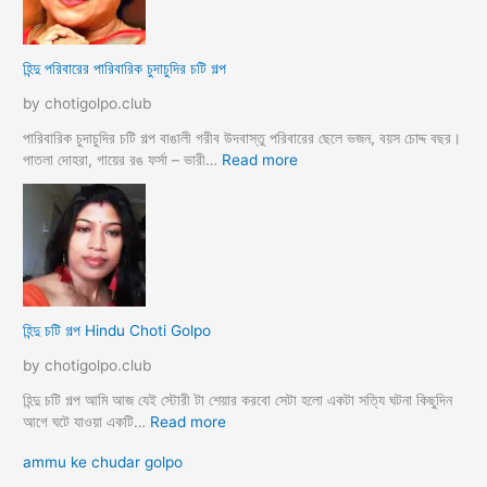
মু
র
স
বি
লি
বা
হিন্দু পরিবারের পারিবারিক চুদাচুদির চটি গল্প
ম
হি
ব
র
by chotigolpo.club
ন্ধু
দি
দি
পারিবারিক চুদাচুদির চটি গল্প বাঙালী গরীব উদবাস্তু পরিবারের ছেলে ভজন, বয়স চোদ্দ বছর।
র
:
পাতলা দোহরা, গায়ের রঙ ফর্সা – ভারী…
Read more
সা
হি
থে
ন্দু
কা
প
ম
রি
লী
বা
লা
রে
র
হিন্দু চটি গল্প Hindu Choti Golpo
পা
রি
by chotigolpo.club
বা
রি
হিন্দু চটি গল্প আমি আজ যেই স্টোরী টা শেয়ার করবো সেটা হলো একটা সত্যি ঘটনা কিছুদিন
ক
:
আগে ঘটে যাওয়া একটি…
Read more
চু
হি
ammu ke chudar golpo
দা
ন্দু
চু
চ