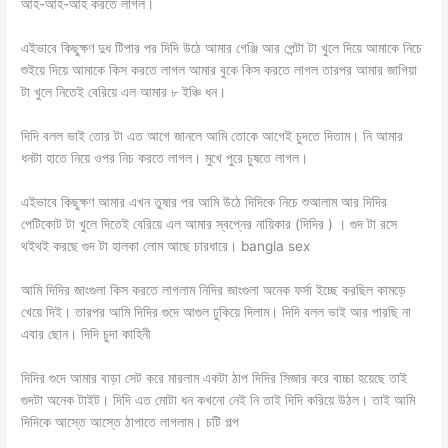
আহ-আহ-আহ করতে লাগল।
এইভাবে কিছুক্ষণ দুধ টিপার পর দিদি উঠে আমার গেঞ্জি আর পেন্টা টা খুলে দিয়ে আমাকে নিচে
শুইয়ে দিয়ে আমাকে কিস করতে লাগল আমার বুকে কিস করতে লাগল তারপর আমার জাগিয়া
টা খুলে নিতেই বেরিয়ে এল আমার ৮ ইঞ্চি ধন।
দিদি বলল ভাই তোর টা এত আগে জানলে আমি তোকে আগেই চুদতে দিতাম। নি আমার
ধনটা হাতে নিয়ে ওপর নিচ করতে লাগল। মুখে পুরে চুষতে লাগল।
এইভাবে কিছুক্ষণ আমার এখন তুষার পর আমি উঠে দিদিকে নিচে শুআলাম আর দিদির
পেটিকোট টা খুলে দিতেই বেরিয়ে এল আমার স্বপ্নের নায়িকার (দিদির ) । গুদ টা রসে
থইথই করছে গুদ টা হালকা লোম আছে চারধারে। bangla sex
আমি দিদির জাংগুলা কিস করতে লাগলাম নিদির জাংগুলা অনেক ফর্সা ইচ্ছে করছিল কামড়ে
খেয়ে দিই। তারপর আমি দিদির গুদে আগুল ঢুকিয়ে দিলাম। দিদি বলল ভাই আর পারছি না
এবার ছোন। দিদি চুদা কাহিনী
দিদির গুদে আমার বাড়া সেট করে মারলাম একটা ঠাপ দিদির সিজার করে বাচ্চা হয়েছে তাই
গুদটা অনেক টাইট। দিদি এত মোটা ধন কখনো নেই নি তাই দিদি করিয়ে উঠল। তাই আমি
দিদিকে আস্তে আস্তে ঠাপাতে লাগলাম। চটি গল্প