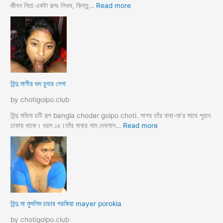
গ
:
জীবন নিয়ে একটা গল্পঃ লিখব, কিন্তু…
Read more
ল্প
হি
ন্দু
মা
গী
র
ল
দ
হিন্দু মাগীর গুদ চুদার নেশা
ল
দে
by chotigolpo.club
ভা
র্জি
হিন্দু মহিলা চটি গল্প bangla chodar golpo choti. সাগর তাঁর বাবা-মা’র সাথে পুরান
ন
:
ঢাকায় থাকে। বয়স ১৫।তাঁর বাবার নাম দেবলাল…
Read more
পো
হি
দ
ন্দু
চু
মা
দ
গী
লো
র
মু
গু
স
দ
হিন্দু মা মুসলিম চাচার পরকিয়া mayer porokia
লি
চু
ম
দা
by chotigolpo.club