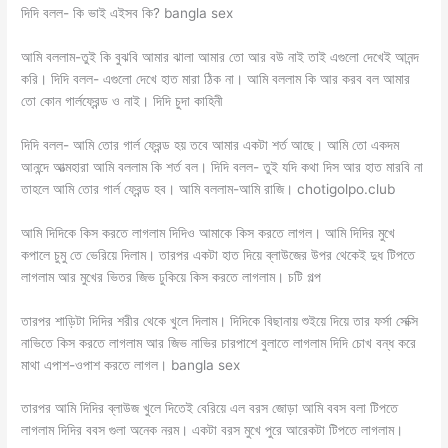
দিদি বলল- কি ভাই এইসব কি? bangla sex
আমি বললাম-তুই কি বুঝবি আমার ঝালা আমার তো আর বউ নাই তাই এগুলো দেখেই আনন্দ
করি। দিদি বলল- এগুলো দেখে হাত মারা ঠিক না। আমি বললাম কি আর করব বল আমার
তো কোন গার্লফ্রেন্ড ও নাই। দিদি চুদা কাহিনী
দিদি বলল- আমি তোর গার্ল ফ্রেন্ড হয় তবে আমার একটা শর্ত আছে। আমি তো একদম
আনন্দে আত্মহারা আমি বললাম কি শর্ত বল। দিদি বলল- তুই যদি কথা দিস আর হাত মারবি না
তাহলে আমি তোর গার্ল ফ্রেন্ড হব। আমি বললাম-আমি রাজি। chotigolpo.club
আমি দিদিকে কিস করতে লাগলাম দিদিও আমাকে কিস করতে লাগল। আমি দিদির মুখে
কপালে চুমু তে ভেরিয়ে দিলাম। তারপর একটা হাত দিয়ে ব্লাউজের উপর থেকেই দুধ টিপতে
লাগলাম আর মুখের ভিতর জিভ ঢুকিয়ে কিস করতে লাগলাম। চটি গল্প
তারপর শাড়িটা দিদির শরীর থেকে খুলে দিলাম। দিদিকে বিছানায় শুইয়ে দিয়ে তার ফর্সা সেক্সি
নাভিতে কিস করতে লাগলাম আর জিভ নাভির চারপাশে বুলাতে লাগলাম দিদি চোখ বন্ধ করে
মাথা এপাশ-ওপাশ করতে লাগল। bangla sex
তারপর আমি দিদির ব্লাউজ খুলে দিতেই বেরিয়ে এল বরস জোড়া আমি ববস বলা টিপতে
লাগলাম দিদির ববস গুলা অনেক নরম। একটা বরস মুখে পুরে আরেকটা টিপতে লাগলাম।