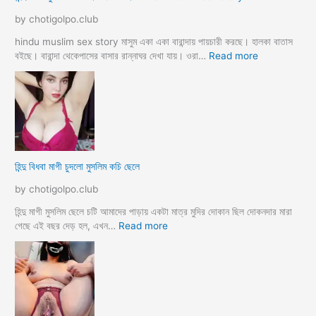
o
লি
by chotigolpo.club
r
ম
o
লো
hindu muslim sex story মাসুম একা একা বারান্দায় পায়চারী করছে। হালকা বাতাস
k
কে
:
বইছে। বারান্দা থেকেপাসের বাসার রান্নাঘর দেখা যায়। ওরা…
Read more
i
রা
হি
a
গু
ন্দু
দ
বৌ
পো
দি
দে
মু
জো
স
র
লি
হিন্দু বিধবা মাগী চুদলো মুসলিম কচি ছেলে
ক
ম
রে
দে
by chotigolpo.club
চু
ব
দ
র
হিন্দু মাগী মুসলিম ছেলে চটি আমাদের পাড়ায় একটা মাত্র মুদির দোকান ছিল দোকনদার মারা
লো
হ
:
গেছে এই বছর দেড় হল, এখন…
Read more
ট
হি
সে
ন্দু
ক্স
বি
কা
ধ
হি
বা
নী
মা