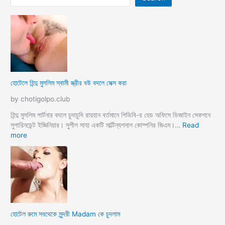
হোটেলে হিন্দু মুসলিম স্বামী স্ত্রীর বউ বদলে সেক্স করা
by chotigolpo.club
হিন্দু মুসলিম পার্টনার বদলে চুদাচুদি রায়হান বর্তমানে পিডিবি-র হেড অফিসে ডিজাইন সেকশনে
সুপারিনডেন্ট ইজ্ঞিনিয়ার। সুশীল সাহা একটি মাল্টিন্যশনাল কোম্পনির জিএম।…
Read
:
more
হো
টে
লে
হি
ন্দু
মু
স
হোটেল রুমে সবথেকে সুন্দরী Madam কে চুদলাম
লি
ম