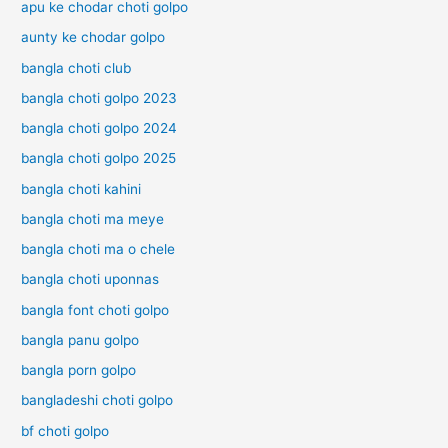
apu ke chodar choti golpo
দি
টি
aunty ke chodar golpo
র
গ
চ
ল্প
bangla choti club
টি
H
গ
bangla choti golpo 2023
i
ল্প
n
bangla choti golpo 2024
d
bangla choti golpo 2025
u
C
bangla choti kahini
h
o
bangla choti ma meye
t
bangla choti ma o chele
i
G
bangla choti uponnas
o
bangla font choti golpo
l
p
bangla panu golpo
o
bangla porn golpo
bangladeshi choti golpo
bf choti golpo