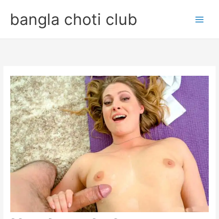
Skip
bangla choti club
to
content