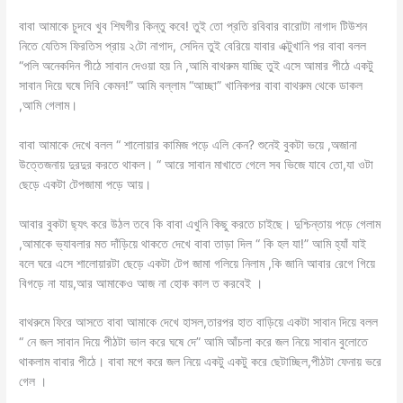
বাবা আমাকে চুদবে খুব শিঘগীর কিন্তু কবে! তুই তো প্রতি রবিবার বারোটা নাগাদ টিউশন
নিতে যেতিস ফিরতিস প্রায় ২টো নাগাদ, সেদিন তুই বেরিয়ে যাবার এক্টুখানি পর বাবা বলল
“পলি অনেকদিন পীঠে সাবান দেওয়া হয় নি ,আমি বাথরুম যাচ্ছি তুই এসে আমার পীঠে একটু
সাবান দিয়ে ঘষে দিবি কেমন!” আমি বল্লাম “আচ্ছা” খানিকপর বাবা বাথরুম থেকে ডাকল
,আমি গেলাম।
বাবা আমাকে দেখে বলল “ শালোয়ার কামিজ পড়ে এলি কেন? শুনেই বুকটা ভয়ে ,অজানা
উত্তেজনায় দুরদুর করতে থাকল। “ আরে সাবান মাখাতে গেলে সব ভিজে যাবে তো,যা ওটা
ছেড়ে একটা টেপজামা পড়ে আয়।
আবার বুকটা ছ্যৎ করে উঠল তবে কি বাবা এখুনি কিছু করতে চাইছে। দুশ্চিন্তায় পড়ে গেলাম
,আমাকে ভ্যাবলার মত দাঁড়িয়ে থাকতে দেখে বাবা তাড়া দিল “ কি হল যা!” আমি হ্যাঁ যাই
বলে ঘরে এসে শালোয়ারটা ছেড়ে একটা টেপ জামা গলিয়ে নিলাম ,কি জানি আবার রেগে গিয়ে
বিগড়ে না যায়,আর আমাকেও আজ না হোক কাল ত করবেই ।
বাথরুমে ফিরে আসতে বাবা আমাকে দেখে হাসল,তারপর হাত বাড়িয়ে একটা সাবান দিয়ে বলল
“ নে জল সাবান দিয়ে পীঠটা ভাল করে ঘষে দে” আমি আঁচলা করে জল নিয়ে সাবান বুলোতে
থাকলাম বাবার পীঠে। বাবা মগে করে জল নিয়ে একটু একটু করে ছেটাচ্ছিল,পীঠটা ফেনায় ভরে
গেল ।