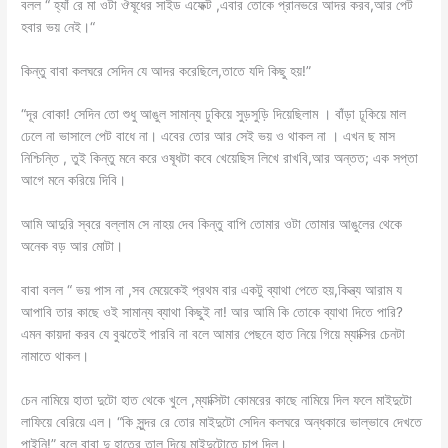
বলল “ হ্যাঁ রে মা ওটা ঔষূধের সাইড এফেক্ট ,এবার তোকে প্রানভরে আদর করব,আর পেট
হবার ভয় নেই।“
কিন্তু বাবা কলঘরে সেদিন যে আদর করেছিলে,তাতে যদি কিছু হয়!”
“দূর বোকা! সেদিন তো শুধু আঙুল সামান্য ঢুকিয়ে সুড়সুড়ি দিয়েছিলাম । বাঁড়া ঢূকিয়ে মাল
ঢেলে না ভাসালে পেট বাধে না। এবের তোর আর সেই ভয় ও থাকল না । এখন ছ মাস
নিশ্চিন্তি , তুই কিন্তু মনে করে ওষূধটা কবে খেয়েছিস লিখে রাখবি,আর অন্তত; এক সপ্তা
আগে মনে করিয়ে দিবি।
আমি আদুরি স্বরে বল্লাম সে নাহয় দেব কিন্তু বাপি তোমার ওটা তোমার আঙুলের থেকে
অনেক বড় আর মোটা।
বাবা বলল “ ভয় পাস না ,সব মেয়েকেই প্রথম বার একটু ব্যাথা পেতে হয়,কিন্ত্য আরাম য
আপাবি তার কাছে ওই সামান্য ব্যাথা কিছুই না! আর আমি কি তোকে ব্যাথা দিতে পারি?
এমন কায়দা করব যে বুঝতেই পারবি না বলে আমার পেছনে হাত নিয়ে গিয়ে ম্যাক্সির চেনটা
নামাতে থাকল।
চেন নামিয়ে হাতা দুটো হাত থেকে খুলে ,ম্যাক্সিটা কোমরের কাছে নামিয়ে দিল ফলে মাইদুটো
লাফিয়ে বেরিয়ে এল। “কি সুন্দর রে তোর মাইদুটো সেদিন কলঘরে অন্ধকারে ভাল্ভাবে দেখতে
পাইনি!” বলে বাবা দু হাতের তালু দিয়ে মাইদুটোতে চাপ দিল।