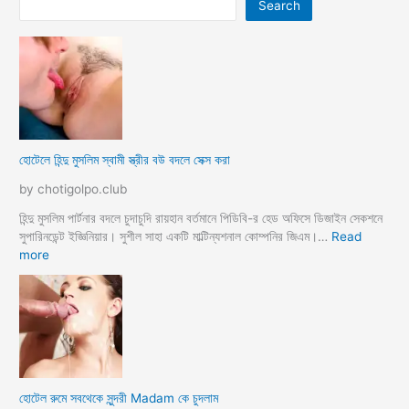
Search
হোটেলে হিন্দু মুসলিম স্বামী স্ত্রীর বউ বদলে সেক্স করা
by chotigolpo.club
হিন্দু মুসলিম পার্টনার বদলে চুদাচুদি রায়হান বর্তমানে পিডিবি-র হেড অফিসে ডিজাইন সেকশনে
সুপারিনডেন্ট ইজ্ঞিনিয়ার। সুশীল সাহা একটি মাল্টিন্যশনাল কোম্পনির জিএম।…
Read
:
more
হো
টে
লে
হি
ন্দু
মু
স
হোটেল রুমে সবথেকে সুন্দরী Madam কে চুদলাম
লি