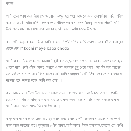
করছে।
আমি তেল গরম করে নিয়ে গেলাম ,বাবা উপুড় হয়ে শুয়ে আমাকে বলল কোমরটায় একটু মালিশ
করে দে ত মা” আমি মালিশ শুরু করলাম খানিক পর বাবা বলল “ছেড়ে দে হয়ে গেছে” আমি
উঠে যেতে যাব এমন সময় বাবা আমার হাতটা ধরল, আমি চমকে উঠলাম ।
বাবা সেটা অনুভব করল কি না জানি না বলল “ পলি সত্যি বলছি তোদের আর কষ্ট দেব না ,মদ
ছেড়ে দেব।“ kochi meye baba choda
আমি বাবার দিকে তাকালাম বল্লাম “ হ্যাঁ বাবা ছেড়ে দাও,দেখবে সব আবার আগের মত হয়ে
গেছে” বাবা একটু হেঁসে আমার কপালে একটা আলতো চুমু খেয়ে বলল “ সব কি আর আগের
মত হয়! তোর মা ত আর ফিরে আসবে না” আমি বভল্লাম “ সেটা ঠিক ,তবে তোমার যখন যা
দরকার হবে আমায় বল্বে আমি করে দেব” ।
বাবা আমার গাল টিপে দিয়ে বলল “ বোকা মেয়ে ! যা শুগে যা”। আমি চলে এলাম। পরদিন
থেকে বাবা আমাকে রান্নায় সাহায্য করতে থাকল বলল “ তোকে আর বাসন মাজতে হবে না,
আমি চানের আগে মেজে দিয়ে অফিস যাব।
রান্নাঘরে আমার হাতে হাতে সাহায্য করার সময় বাবার হাতটা কয়েকবার আমার গায়ে স্পর্শ
করল,মানে মাইয়ের পাশে কুনুইয়ের খোঁচা লাগল,আমি বাবার দিকে তাকালাম,দুজনের চোখাচুখি