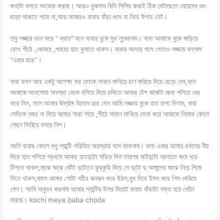
কথাটা বলতে সংকোচ করছে। আরও বুঝলাম বিনি পিসির কথাই ঠিক বেটাছেলে মেয়েদের গুদ
ছাড়া থাকতে পারে না,আর আমারও বাবার বাঁড়া গুদে না নিয়ে উপায় নেই।
তবু লজ্জার ভান করে “ ধ্যাত” বলে বাবার বুকে মুখ লুকোলাম। বাবা আমাকে বুকে জড়িয়ে
রেখে পীঠে ,কোমরে ,পাছায় হাত বুলাতে থাকল। বাবার আদরে গলে গেলেও লজ্জায় বল্লাম
“এবার ছাড়”।
বাবা বলল আর একটু অপেক্ষা কর তোকে সাবান মাখিয়ে চাণ করিয়ে দিয়ে ছেড়ে দেব,বলে
আমাকে আধশোয়া অবস্থা থেকে বসিয়ে দিয়ে চকিতে আমার টেপ জামাটা মাথা গলিয়ে বের
করে নিল, ফলে আমার ঊর্দ্ধাঙ্গ উদোম হয়ে গেল আমি লজ্জায় বুকে হাত চাপা দিলাম, বাবা
সেদিকে নজর না দিয়ে আমার সারা গায়ে ,পীঠে সাবান মাখিয়ে ফেনা করে আমাকে নিজের কোলে
পেছন ফিরিয়ে বসয়ে নিল।
আমি বাবার কোলে শুধু প্যান্টি পরিহিত অবস্থায় বসে থাকলাম। বাবা এবার আমার বগলের নীচ
দিয়ে হাত গলিয়ে প্রথমে আমার হাতদুটো সরিয়ে দিল তারপর মাইদুটো আলতো করে ধরে
টিপতে থাকল,মাঝে মাঝে বোঁটা দুটোতে কুরকুরি দিয়ে সে দুটো দু আঙ্গুলের মাঝে নিয়ে পিষে
দিতে থাকল,ব্যাস আমার গোটা শরীর ঝনঝন করে উঠল,মুখ দিয়ে ইসস করে শিস বেরিয়ে
গেল। আমি অনুভব করলাম আমার প্যান্টির উপর দিয়েই বাবার বাঁড়াটা শক্ত হয়ে খোঁচা
মারছে। kochi meye baba choda