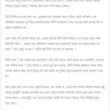
হল,আমি কিছু বল্লাম না ,অসাবধানে লেগে যেতে পারে। এরপর থেকে বাবা রোজই আমায়
সাহায্য করতে থাকল, শরিরের নানা অংশ স্পর্শ করতে থাকল।
বিনি পিসির দেওয়ের কথা শুনে ,বুঝলাম বাবা আমাকে পেতে চাইছে আমি খানিকটা ভয়ে
খানিকটা সঙ্কোচে চুপ করে থাকলাম কারন পিসি বাবাবকেও তার দেওয়ের কথা বলেছে কি না
বুঝতে পারছিলাম না ।
এমন সময় সেই মাসটা কাবার হল ,প্রথম রবিবার বিনি পিসি বাড়িতে এল বাবার কাছে বাকি
মাইনেটা নিতে । বাবার সঙ্গে খানিকক্ষণ গুজগুজ করে কথাবার্তা বলার পর আমার কাছে এল
বলল “ পলি একটু চা কর।“ আমি হ্যাঁ পিসি বস বলে চা বসালাম ।
পিসি বলল “ পলি আমার তো ছেলেপিলে নেই তাই তোকে আমি মেয়ের মত ভালাবাসি ,তারপর
গলা নামিয়ে বলল “ তোর বাবার ত তোকে খুব মনে ধরেছে, জানি নিজের জন্মদাতা বাবার সাথে
এইসব করতে লজ্জা লাগে,কিন্তু কি আর করবি বল,পুরুষ মানুষ মেয়েছেলে ছাড়া থাকতে পারে
না।
আর তোর বাবা এখন তোর প্রেমে মজেছে, মদ খাচ্ছে না, তোর সাথে কাজে সাহায্য করছে,এক্টু
আধটু খুনসুটিও করেছে শুনলাম! এখন তুই একটু আগ্রহ দেখালেই তোকে বুকে তুলে আসল
আদর করবে। শোন ছুঁড়ি এখন বাবাকে বঞ্চিত করিস নি তাহলে বিগড়ে গিয়ে বিচ্ছিরি কান্ড
হতে পারে।