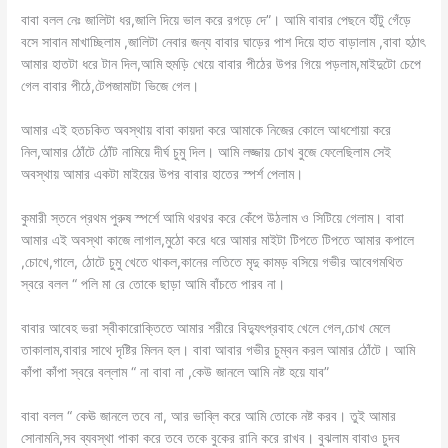
বাবা বলল নেঃ জালিটা ধর,জালি দিয়ে ভাল করে রগড়ে দে”। আমি বাবার পেছনে হাঁটু গেঁড়ে
বসে সাবান মাখাচ্ছিলাম ,জালিটা নেবার জন্য বাবার ঘাড়ের পাশ দিয়ে হাত বাড়ালাম ,বাবা হঠাৎ
আমার হাতটা ধরে টান দিল,আমি হুমড়ি খেয়ে বাবার পীঠের উপর গিয়ে পড়লাম,মাইদুটো চেপে
গেল বাবার পীঠে,টেপজামাটা ভিজে গেল।
আমার এই হতচকিত অবস্থায় বাবা কায়দা করে আমাকে নিজের কোলে আধশোয়া করে
নিল,আমার ঠোঁটে ঠোঁট নামিয়ে দীর্ঘ চুমু দিল। আমি লজ্জায় চোখ বুজে ফেলেছিলাম সেই
অবস্থায় আমার একটা মাইয়ের উপর বাবার হাতের স্পর্শ পেলাম।
কুমারী স্তনে প্রথম পুরুষ স্পর্শে আমি থরথর করে কেঁপে উঠলাম ও সিটিয়ে গেলাম। বাবা
আমার এই অবস্থা কাজে লাগাল,মুঠো করে ধরে আমার মাইটা টিপতে টিপতে আমার কপালে
,চোখে,গালে, ঠোটে চুমু খেতে থাকল,কানের লতিতে মৃদু কামড় বসিয়ে গভীর আবেগমথিত
স্বরে বলল “ পলি মা রে তোকে ছাড়া আমি বাঁচতে পারব না।
বাবার আবেহ ভরা স্বীকারোক্তিতে আমার শরীরে বিদ্যুৎপ্রবাহ খেলে গেল,চোখ মেলে
তাকালাম,বাবার সাথে দৃষ্টির মিলন হল। বাবা আবার গভীর চুম্বন করল আমার ঠোঁটে। আমি
কাঁপা কাঁপা স্বরে বল্লাম “ না বাবা না ,কেউ জানলে আমি নষ্ট হয়ে যাব”
বাবা বলল “ কেঊ জানলে তবে না, আর ভাব্লি করে আমি তোকে নষ্ট করব। তুই আমার
সোনামনি,সব ব্যবস্থা পাকা করে তবে তকে বুকের রানি করে রাখব। বুঝলাম বাবাও চুদব