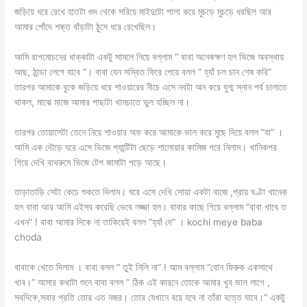
জড়িয়ে ধরে রেখে হাতটা গুদ থেকে সরিয়ে মাইদুটো পালা করে মুচড়ে মুচড়ে ধরছিল আর
আমার পোঁদে শক্ত বাঁড়াটা ঠুসে ধরে রেখেছিল।
আমি রাগমোচনের ধাক্কাটা একটু সামলে নিয়ে বল্লাম “ বাবা অনেকক্ষণ হল ভিজে অবস্থায়
আছ, ঠান্ডা লেগে যাবে “। বাবা যেন সম্বিত ফিরে পেয়ে বলল “ হ্যাঁ চল চান শেষ করি”
তারপর আমাকে বুকে জড়িয়ে ধরে শাওয়ারের নীচে এসে নবটা অন করে যুগ্ম স্নান পর্ব চালাতে
থাকল, মাঝে মাজে আমার পাছাটা খামচাতে ভুল হচ্ছিল না।
তারপর তোয়ালেটা তেনে নিয়ে শাওয়ার অফ করে আমাকে ভাল করে মুছে দিয়ে বলল “যা” ।
আমি এক দৌড়ে ঘরে এসে ভিজে প্যান্টিটা ছেড়ে শালোয়ার কামিজ পরে নিলাম। খানিকপর
গিয়ে দেখি বাথরুমে ভিজে টেপ জামাটা পড়ে আছে।
তাড়াতাড়ি সেটা কেচে শুকতে দিলাম। ঘরে এসে দেখি সোয়া একটা বাজে ,প্রায় ঘণ্টা খানেক
হল বাবা আর আমি এইসব করেছি ভেবে লজ্জা হল। বাবার কাছে গিয়ে বল্লাম “বাবা খাবে ত
এখন” ! বাবা আমার দিকে না তাকিয়েই বলল “হ্যাঁ দে” । kochi meye baba
choda
বাবাকে খেতে দিলাম । বাবা বলল “ তুই নিলি না” ! আম বল্লাম “বোন ফিরুক একসাথে
খাব।“ আমার কথাটা শুনে বাবা বলল “ ঠিক এই কারনে তোকে আমার খুব ভাল লাগে ,
সবদিকে,সবার প্রতি তোর এত নজর। তোর যেখানে বয়ে হবে না তাঁরা বত্তে যাবে।“ একটু