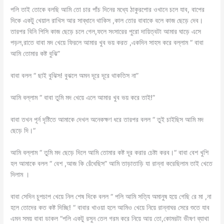
পলি তাই তোকে বলছি আমি তো চার পাঁচ দিনের মধ্যে ঠাকুরপোর ওখানে চলে যাব, বাপের
দিকে একটু খেয়াল রাখিস আর সাব্ধানে থাকিস ,কাল তোর বাবাকে বলে কাজ ছেড়ে দেব।
তারপর বিনি পিসি কাজ ছেড়ে চলে গেল,ফলে সংসারের পুরো দায়িত্বটা আমার ঘাড়ে এসে
পড়ল,রাতে বাবা মদ খেয়ে ফিরলে আমার খুব ভয় করত ,একদিন সাহস করে বল্লাম “ বাবা
আমি তোমার কষ্ট বুঝি”
বাবা বলল “ ছাই বুঝিস! বুঝলে অমন দূরে দূরে থাকতিস না”
আমি বল্লাম “ বাবা তুমি মদ খেয়ে এলে আমার খুব ভয় করে তাই!”
বাবা তখন পূর্ন দৃষ্টিতে আমাকে দেখল অনেকক্ষণ ধরে তারপর বলল “ তুই চাইছিস আমি মদ
ছেড়ে দি।“
আমি বল্লাম “ তুমি মদ ছেড়ে দিলে আমি তোমার কষ্ট দূর করার চেষ্টা করব।“ বাবা বেশ খুশি
হল আমাকে বলল “ বেশ ,আজ কি রেঁধেছিস” আমি তাড়াতাড়ি যা রান্না করেছিলাম তাই খেতে
দিলাম ।
বাবা সেদিন চুপচাপ খেয়ে নিল শেষ দিকে বলল “ পলি আমি সত্যি অমানুষ হয়ে গেছি রে মা ,না
হলে তোদের কত কষ্ট দিচ্ছি! “ বাবার খাওয়া হলে আমিও খেয়ে নিয়ে রান্নাঘর সেরে শুতে যাব
এমন সময় বাবা ডাকল “পলি একটু রসুন তেল গরম করে নিয়ে আয় তো,কোমরটা ভীষণ ব্যাথা