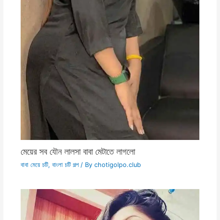
মেয়ের সব যৌন লালসা বাবা মেটাতে লাগলো
বাবা মেয়ে চটি
,
বাংলা চটি গল্প
/ By
chotigolpo.club