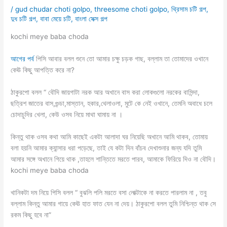
/
gud chudar choti golpo
,
threesome choti golpo
,
থ্রিসাম চটি গল্প
,
দুধ চটি গল্প
,
বাবা মেয়ে চটি
,
বাংলা সেক্স গল্প
kochi meye baba choda
আগের পর্ব
পিসি আবার বলল শুনে তো আমার চক্ষু চড়ক গাছ, বল্লাম তা তোমাদের ওখানে
কেঊ কিছু আপত্তি করে না?
ঠাকুরপো বলল “ বৌদি জায়গাটা নরক আর অখানে বাস করা লোকগুলো নরকের বাসিন্দা,
ছত্রিশ জাতের বাস,গুন্ডা,মাস্তান, হকার,থেলাওলা, মুটে কে নেই ওখানে, তেমনি অবাধে চলে
চোদাচুদির খেলা, কেউ ওসব নিয়ে মাথা ঘামায় না ।
কিন্তু থাক ওসব কথা আমি কাছেই একটা আলাদা ঘর নিয়েছি অখানে আমি থাকব, তোমায়
বলা হয়নি আমার ক্যান্সার ধরা পড়েছে, তাই যে কটা দিন বাঁচব দেখাশুনার জন্য যদি তুমি
আমার সঙ্গে অখানে গিয়ে থাক ,তাহলে শান্তিতে মরতে পারব, আমাকে ফিরিয়ে দিও না বৌদি।
kochi meye baba choda
খানিকটা দম নিয়ে পিসি বলল “ বুঝলি পলি মরতে বসা লোক্টাকে না করতে পারলাম না , তবু
বল্লাম কিন্তু আমার গায়ে কেঊ হাত ফাত যেন না দেয়। ঠাকুরপো বলল তুমি নিশ্চিন্ত থাক সে
রকম কিছু হবে না”