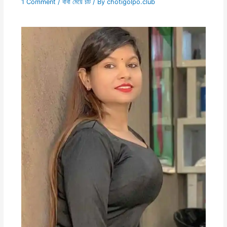
1 Comment
/
বাবা মেয়ে চটি
/ By
chotigolpo.club