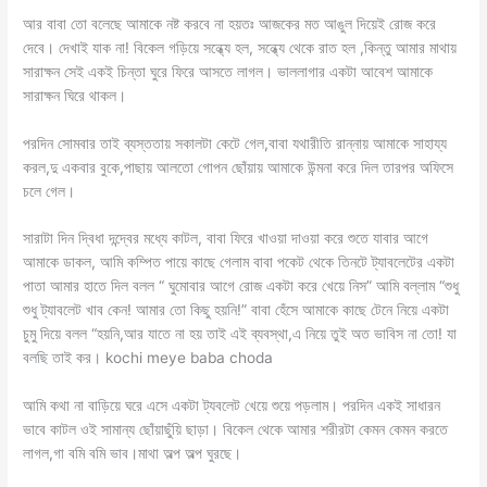
আর বাবা তো বলেছে আমাকে নষ্ট করবে না হয়তঃ আজকের মত আঙুল দিয়েই রোজ করে
দেবে। দেখাই যাক না! বিকেল গড়িয়ে সন্ধ্যে হল, সন্ধ্যে থেকে রাত হল ,কিন্তু আমার মাথায়
সারাক্ষন সেই একই চিন্তা ঘুরে ফিরে আসতে লাগল। ভাললাগার একটা আবেশ আমাকে
সারাক্ষন ঘিরে থাকল।
পরদিন সোমবার তাই ব্যস্ততায় সকালটা কেটে গেল,বাবা যথারীতি রান্নায় আমাকে সাহায্য
করল,দু একবার বুকে,পাছায় আলতো গোপন ছোঁয়ায় আমাকে উন্মনা করে দিল তারপর অফিসে
চলে গেল।
সারাটা দিন দ্বিধা দন্দ্বের মধ্যে কাটল, বাবা ফিরে খাওয়া দাওয়া করে শুতে যাবার আগে
আমাকে ডাকল, আমি কম্পিত পায়ে কাছে গেলাম বাবা পকেট থেকে তিনটে ট্যাবলেটের একটা
পাতা আমার হাতে দিল বলল “ ঘুমোবার আগে রোজ একটা করে খেয়ে নিস” আমি বল্লাম “শুধু
শুধু ট্যাবলেট খাব কেন! আমার তো কিছু হয়নি!” বাবা হেঁসে আমাকে কাছে টেনে নিয়ে একটা
চুমু দিয়ে বলল “হয়নি,আর যাতে না হয় তাই এই ব্যবস্থা,এ নিয়ে তুই অত ভাবিস না তো! যা
বলছি তাই কর। kochi meye baba choda
আমি কথা না বাড়িয়ে ঘরে এসে একটা ট্যবলেট খেয়ে শুয়ে পড়লাম। পরদিন একই সাধারন
ভাবে কাটল ওই সামান্য ছোঁয়াছুঁয়ি ছাড়া। বিকেল থেকে আমার শরীরটা কেমন কেমন করতে
লাগল,গা বমি বমি ভাব।মাথা অল্প অল্প ঘুরছে।