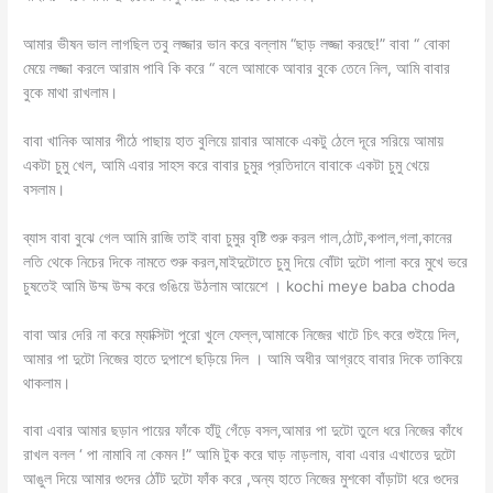
আমার ভীষন ভাল লাগছিল তবু লজ্জার ভান করে বল্লাম “ছাড় লজ্জা করছে!” বাবা “ বোকা
মেয়ে লজ্জা করলে আরাম পাবি কি করে “ বলে আমাকে আবার বুকে তেনে নিল, আমি বাবার
বুকে মাথা রাখলাম।
বাবা খানিক আমার পীঠে পাছায় হাত বুলিয়ে য়াবার আমাকে একটু ঠেলে দূরে সরিয়ে আমায়
একটা চুমু খেল, আমি এবার সাহস করে বাবার চুমুর প্রতিদানে বাবাকে একটা চুমু খেয়ে
বসলাম।
ব্যাস বাবা বুঝে গেল আমি রাজি তাই বাবা চুমুর বৃষ্টি শুরু করল গাল,ঠোট,কপাল,গলা,কানের
লতি থেকে নিচের দিকে নামতে শুরু করল,মাইদুটোতে চুমু দিয়ে বোঁটা দুটো পালা করে মুখে ভরে
চুষতেই আমি উম্ম উম্ম করে গুঙিয়ে উঠলাম আয়েশে । kochi meye baba choda
বাবা আর দেরি না করে ম্যাক্সিটা পুরো খুলে ফেল্ল,আমাকে নিজের খাটে চিৎ করে শুইয়ে দিল,
আমার পা দুটো নিজের হাতে দুপাশে ছড়িয়ে দিল । আমি অধীর আগ্রহে বাবার দিকে তাকিয়ে
থাকলাম।
বাবা এবার আমার ছড়ান পায়ের ফাঁকে হাঁটু গেঁড়ে বসল,আমার পা দুটো তুলে ধরে নিজের কাঁধে
রাখল বলল ‘ পা নামাবি না কেমন !” আমি টুক করে ঘাড় নাড়লাম, বাবা এবার এখাতের দুটো
আঙুল দিয়ে আমার গুদের ঠোঁট দুটো ফাঁক করে ,অন্য হাতে নিজের মুশকো বাঁড়াটা ধরে গুদের