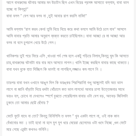
আগে বাথরুমের ঘটনায় আমার মন উচাটন ছিল এখন বিয়ের প্রসঙ্গ আসাতে বল্লাম, বাবা ভাল
হচ্ছে না কিন্তু!”
বাবা বলল “ বেশ আর বলব না ,তুই আবার রাগ করলি নাকি!”
আমি বল্লাম “রাগ করব কেন! তুমি বিয়ে বিয়ে করে কথা বললে আমি উঠে চলে যাব” আসলে
আমি বাবার প্রতি আমার অনুরাগ ব্যক্ত করতে চাইছিলাম। বাবা আচ্ছা রে মা আচ্ছা আর
বলব না বলে চুপচাপ খেয়ে উঠে গেল।
খানিকপর তুই পরে ফিরে এলি ,খাওয়া পর্ব শেষ হলে একটু গড়িয়ে নিলাম,কিন্তু ঘুম কি আসতে
চায়,বাথরুমের ঘটনাটা বার বার মনে আসতে লাগল। খালি ইচ্ছে করছিল বাবার কাছে থাকতে।
বাবা যখন বুকে হাত দিচ্ছিল কি ভালই না লাগছিল,লজ্জাও কম লাগে নি ।
তারপর বাবা যখন ওখানে আঙুল দিল কি ভয়ঙ্কর শিরশিরানি! শুধু আঙ্গুলেই যদি অত ভাল
লাগে না জানি বাঁড়াটা দিয়ে গুদটা খোঁচালে কত ভাল লাগবে! আবার চাপা উত্তেজনার সাথে
ভয়ও হল, চোখে না দেখলেও স্পর্শে বুঝতে পেরেছিলাম বাবার ওটা বেশ বড়, অতবড় জিনিসটা
ঢুকবে তো আমার ছোট্ট ছেঁদায় ?
ফেটে ফুটে যাবে না তো? কিন্তু বিনিপিসি ত বলল “ খুব একটা লাগে না, ওই নাক কান
বেঁধানোর মত । তাই হবে! না হলে যুগ যুগ ধরে মেয়েরা ছেলেদের ওটা গুদে নিচ্ছে ,গুদ ফেটে
মরে গেছে এমন্টা কখনও শুনিনি।