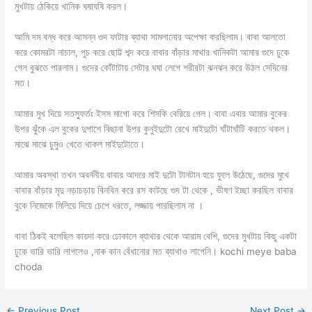
মুখটায় ঠেকিয়ে খানিক ঘষাঘষি করল।
আমি দম বন্ধ করে আসন্ন গুদ ফাটার ব্যাথা সামলানোর অপেক্ষা করছিলাম। বাবা আলতো
করে কোমরটা নাচাল, পুচ করে ছোট্ট শব্দ করে বাবার বাঁড়ার মাথার খানিকটা আমার গুদে ঢুকে
গেল বুঝতে পারলাম। গুদের কোঁটাটায় সেটার ঘষা লেগে শরীরটা ঝনঝন করে উঠল সেদিনের
মত।
আমার মুখ দিয়ে সতস্ফুর্তঃ ইসস মাগো করে শিসকি বেরিয়ে গেল। বাবা এবার আমার বুকের
উপর ঝুঁকে এল বুকের দুপাশে বিছানা উপর কুনুইদুটো রেখে মাইদুটো ঘাঁটাঘাঁটি করতে থকল।
মাঝে মাঝে চুমুও খেতে থাকল মাইদুটোতে।
আমার অবস্থা তখন অবর্ননীয় বাবার আদরে মাই দুটো টানটান হয়ে ফুলে উঠেছে, গুদের মুখে
বাবার বাঁড়ার মৃদু নড়াচড়ায় বিনবিন করে রস কাটছে গুদ টা থেকে , ভীষণ ইচ্ছা করছিল বাবার
বুকে নিজেকে মিলিয়ে দিয়ে চেপে ধরতে, লজ্জায় পারছিলাম না ।
বাবা ঠিকই বলেছিল কায়দা করে ঢোকালে ব্যাথার থেকে আরাম বেশি, গুদের মুখটায় কিছু একটা
ঢুকে ভারি ভারি লাগলেও ,নাক কান বেঁধানোর মত ব্যাথাও লাগেনি। kochi meye baba
choda
←
Previous Post
Next Post
→