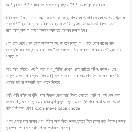
আমি বুঝলাম পিসি বাবাকে সব বলেছে তবু বল্লাম “পিসি আমার খুব ভয় করছে!”
পিসি বলল “ ভয় পাস না ,এটা মেয়েদের ভবিতব্য, মানছি বেশিরভাগ মেয়ে বিয়ের পরই পুরুষের
শয্যাসঙ্গিনী হয় ,কিন্তু অন্য রকম যে হয় না তা কিন্তু নয় ,অনেক মেয়েই বিয়ের আগে
বাবা,কাকা,দাদা বা বাড়ির অন্যান আত্মীয়ের লোভের শিকার হয়।
পেট ফেট বেঁধে গেলে লোক জানাজানি হয়, না হলে কিছুই না । তবে তোর বাপের সাথে
খোলাখুলি কথা হল ,তোর বাবা বলল “ সব ব্যাবস্থা নিয়ে তবে তোকে করবে,পেট হবার ভয়
থাকবে না।
আর কাকপক্ষীতেও টেরটি পাবে না শুধু মিলির চোখটা একটু বাচিয়ে করিস, কারন ও তো
সমত্ত হচ্ছে। আর প্রথম দিন একটু লাগবে সে তো নাক কান বেঁধাতেও লাগে তাবলে কি
মেয়েরা দুল বা নাকছাবি পড়া ছেড়ে দিয়েছে।
বেশি দেরি করিস না ছুঁড়ি, বাবা বিগড়ে গেলে আর কিন্তু ফেরাতে পারবি না, ভয় নেই কেউ
জানবে না ,তোর গা ছুয়ে এই আমি মুখে কুলুপ দিলুম। এখন চলি মাঝে মাঝে আসব কেমন!
বলে পিসি চলে গেল। kochi meye baba choda
একটু বেলায় বাবা বাজার গেল, পাঁঠার মাংস কিনে আনল,দুজনে মিলে রান্না করে নিলাম।আমার
খুব লজ্জা করছিল বারবার পিসির কথাগুলো মনে পড়ায়।