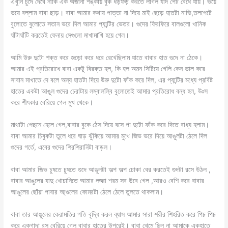
এখুনি চুদে দেবে নাকি এক অজানা শঙ্কায় বুক ধড়ফড় করতে লাগল যদি পেট বেঁধে যায়। ভয়ে
ভয়ে বল্লাম বাবা ছাড়। বাবা আমার কথায় পাত্তা না দিয়ে মাই ছেড়ে হাতটা নাভি,তলপেটে
বুলোতে বুলোতে সতান ভরে দিল আমার প্যান্টির ভেতর। গুদের ফিরফিরে বালগুলো খানিক
ঘাঁটাঘাঁটি করতেই ফেনায় সেগুলো মাখামাখি হয়ে গেল।
আমি উরু দুটো শক্ত করে জড়ো করে ধরে রেখেছিলাম যাতে বাবার হাত গুদে না ঠেকে।
আমার এই প্রতিরোধে বাবা একটু বিরক্ত হল, কি হল অমন সিটিয়ে গেলি কেন ভাল করে
সাবান মাখাতে দে বলে অন্য হাতটা দিয়ে উরু দুটো ফাঁক করে দিল, এর প্যান্টির মধ্যে প্রবিষ্ট
হাতের একটা আঙুল গুদের চেরাটায় লম্বালল্বি বুলোতেই আমার প্রতিরোধ বন্ধ হল, উঃস
করে শীৎকার বেরিয়ে গেল মুখ থেকে।
মাথাটা পেছনে হেলে গেল,বাবার বুকে ঠেস দিয়ে বসে পা দুটো ফাঁক করে দিতে বাধ্য হলাম।
বাবা আমার চিবুকটা তুলে ধরে ঘাড় ঝুঁকিয়ে আমার মুখে জিভ ভরে দিয়ে আঙুলটা ঠেলে দিল
গুদের গর্তে, এবের গুদের শিরশিরানিটা বাড়ল।
বাবা আমার জিভ চুষতে চুষতে গুদে আঙুলটা অল্প অল্প ঢোকা বের করতেই গুদটা রসে উঠল ,
বাবার আঙুলের যাদু খোচানিতে আমার লজ্জা শরম সব উবে গেল ,আরও বেশি করে বাবার
আঙুলের ছোঁয়া পাবার আ্গুলের কোমরটা ঠেলে ঠেলে তুলতে থাকলাম।
বাবা তার আঙুলের কেরামতির গতি বৃদ্ধি করল ব্যাস আমার সারা শরীর শিহরিত করে পিচ পিচ
করে একগাদা রস বেরিয়ে গেল বাবার হাতের উপরেই। বাবা থেমে ছিল না আমাকে একহাতে