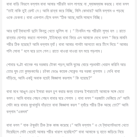
বাবা বাড়ি ফিরলে বল্লাম বাবা আমার শরীরটা ভাল লাগছে না ,ম্যাজম্যাজ করছে। বাবা বলল
“তাই নাকি তুই রেস্ট নে। আমি রান্না করে নিচ্ছি, মিলি কোথায়? আমি বল্লাম ও পড়ছে
ওকে ডেকনা। বাবা একগাল হেঁসে বলল “ঠিক আছে,আমি সামলে নিচ্ছি।
আর হ্যাঁ ট্যাবলেট দুটো কিন্তু খেতে ভুলিস না । “ তিনদিন পর শরীরটা সুস্থ হল । রাতে
রান্নার যোগাড় করতে লাগলাম ,ইতিমধ্যে বাবা ফিরে এল আমাকে দেখে বলল “ কিরে মামনি
শরীর ঠিক হয়েছে? আমি বল্লাম হ্যাঁ। বাবা আমার গালটা আলতো করে টিপে দিয়ে “ আমার
পলি সোনা “ বলে ঘরে চলে গেল। রাতে খাওয়া দাওয়া হল শুয়ে পড়লাম।
শোবার ঘণ্টা খানেক পর দরজায় টোকা পড়ল,আমি ঘুমের ঘোরে প্রথমটা খেয়াল করিনি আর
তোর ঘুম তো কুম্ভকর্নের। চটকা ভেঙে কয়েক সেকেন্ড পর দরজা খুললাম । দেখি বাবা
দাঁড়িয়ে, আমি একটু অবাক হয়েই জিজ্ঞাসা করলাম “ কি হয়েছে?”
বাবা মখে আঙুল রেখে ইসারা করল চুপ করার জন্য তারপর ইশারাতেই আমাকে সঙ্গে যেতে
বলল। আমি বাবার পেছন পেছন বাবার ঘরে গেলাম । বাবা বলল “ দরজাটা ভেজিয়ে দে” আমি
সেটা করে বাবার মুখোমুখি দাঁড়াতে বাবা জিজ্ঞাসা করল “ হ্যাঁরে শরীর ঠিক আছে তো?” আমি
বল্লাম “একদম”
বাবা বলল “ যাক ঔষুধটা ঠিক ঠাক কাজ করেছে।“ আমি বল্লাম “ ও যে ট্যাবলেটগুলো খেতে
দিয়েছিলে সেটা খেয়েই আমার শরীর খারাপ হয়েছিল?” বাবা আমাকে দু হাতে জড়িয়ে নিয়ে