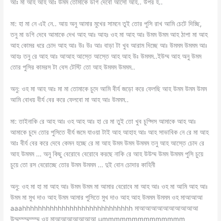
আঃ মা আহ আহ আঃ উমম তোমাকে ডগি দেবো আসো আহ.. উপর হ..
মা: হা মা নে এই নে.. আয় অনু আমার মুখের সামনে তুই তোর পুসি রাখ আমি চেটে দিচ্ছি,
তনু মা ডগি দেবে আমাকে দেখ আহ আঃ আহঃ ওহ মা আহ আঃ উমম উমম আহ ঠাপা মা আহ
আহ কোমর ধরে চোদ আহ আঃ উঃ উঃ আঃ বাড়া টা খুব আরাম দিচ্ছে আঃ উমমম উমমম আঃ
আহঃ তনু রে আহ আঃ আআহ আস্তে আস্তে আহ আহ উঃ উমমম..ইউম্ম আহ অনু উমম
তোর পুসির কামরস টা বেস টেস্টি তো আহ উমমম উমমম..
অনু: ওহ মা আহ আঃ মা মা তোমাকে চুদে আমি বীর্য জড়ো করে ফেলছি আহ উমম উমম উমম
আমি বোধয় বীর্য বের করে ফেলবো মা আহ আঃ উমমম..
মা: তাইনাকি রে আহ আঃ ওহ আহ আঃ হা রে মা তুই তো খুব চুদ্সিস আমাকে আহ আঃ
আমাকে চুদে তোর পুসিতে বীর্য জমে যাওয়া টাই আহ আহাহ আঃ আহ সাভাবিক নে রে মা আহ
আঃ বীর্য বের করে দেবে কেমন হচ্ছে রে মা আহ উমম উমম উমমম তনু আহ আস্তে চোদ রে
আহ উমমম … অনু কিছু বেরোবে বেরোবে করছে নাকি রে আহ উউম্ম উমম উমমম পুসি চুয়ে
চুয়ে তো রস বেরোচ্ছে তোর উমম উমমম … দুই বোন চোদার কাহিনী
অনু: ওহ মা হা মা আহ আঃ উমম উমম মা আমার বেরোবে মা আহ আঃ ওহ মা আমি আহ আঃ
উমম মা মুখ দাও আহ উমম আমার পুসিতে মুখ দাও আহ আহ উমমম উমমম ওহ মাআআআ
aaahhhhhhhhhhhhhhhhhhhhhhhhhhhh মাআআআআআআআআআআ
উম্মম্ম্ম্মম্ম্ম্ম ওহ মাআআআআআআআ ummmmmmmmmmmmmm