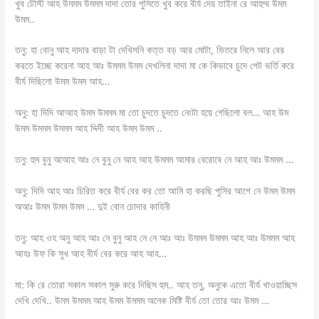
খুব টেস্টি আহ উমমম উমমম দাদা তোর পুসিতে খুব করে বীর্য দেয় তাইনা রে আহুম্ম উমম
উমম..
তনু: হা বোনু আহ দাদার বাড়া টা দেখিসনি কত্ত বড় আর মোটা, ভিতরে নিলে আর বের
করতে ইচ্ছে করেনা আহ আঃ উমমম উমম দেখলিনা দাদা মা কে কিভাবে চুদে পেট ভর্তি করে
বীর্য দিছিলো উমম উমম আহ…
অনু: হা দিদি আআহ উমম উমমম মা তো চুদতে চুদতে নেংটা হয়ে গেছিলো বল… আহ উম
উমম উমমম উমমম আহ দ্দিদী আহ উমম উমম ..
তনু: হুম বুনু আআহ আঃ নে বুনু নে আহ আহ উমমম আমার বেরোবে নে আহ আঃ উমমম …
অনু: দিদি আহ আঃ চিরিত করে বীর্য বের কর তো আমি হা করছি পুসির আগে নে উমম উমম
অআঃ উমম উমম উমম … দুই বোন চোদার কাহিনী
তনু: আহ ওহ অনু আহ আঃ নে বুনু আহ নে নে আঃ আঃ উমমম উমমম আহ আঃ উমমম আহ
আহঃ উফ কি সুখ আহ বীর্য বের করে আহ আহ…
মা: কি রে তোরা সকাল সকাল সুরু করে দিছিস হুম.. আহ তনু, অনুকে এতো বীর্য খাওয়াচ্ছিস
দেখি দেখি.. উমম উমমম আহ উমম উমমম অনেক মিষ্টি বীর্য তো তোর আঃ উমম …