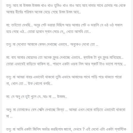
তনু: আহ মা উমমম উমমম খাও খাও তুমিও খাও নাও আহ আহ দাদার সাথে চোদার পর থেকে
আমার বীর্যের পরিমান অনেক বেড়ে গেছে উমম উমম আহ..
মা: তাইতো দেখছি.. অনুর পেট ভরায়া দিছিস আর আমার পেট ও ভরালি নে ওঠ ওঠ সকাল
হয়ে গেছে ওঠ.. তোরা দুবোন স্নান সেরে নে,, খেতে আসবি তো..
তনু: মা দেখোত আমাকে কেমন দেখাচ্ছে এভাবে.. অনুকেও দেখো তো ..
মা: বাহ আমার মেয়েদের তো অনেক সুন্দর দেখাচ্ছে এভাবে.. ব্লাউজ টা খুব সুন্দর মানিয়েছে..
তোরা এভাবেই বাড়িতে থাকিস হা.. পারলে একটা ওরনা নিস আর স্কার্ট টাও ভালো লাগছে ..
তনু: মা আমরা নাহয় এভাবেই থাকবো তুমি এভাবে আমাদের সাথে শাড়ি পরে থাকতে পারো
না, খোল তো .. উফ খোলো বলছি..
মা: নে অনু নে তুই খুলে নে..আঃ মা … উমমম..
অনু: মা তোমাকেও বেস সেক্সি দেখাচ্ছে কিন্ত .. আমরা এখন থেকে বাড়িতে এভাবেই থাকবো
মা ..
তনু: মা আমি একটা জিনিস অর্ডার করছিলাম জানো, দেখবে ? এই দেখো এটা একটা প্লাস্টিক