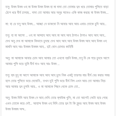
তনু: উমম উমম ওহ মা উমম উমম উমম হা মা দাদা তো তোমার দুদ ধরে তোমার পুসিতে বাড়া
ঠেশে ধরে বীর্য ঢালছে.. দাদা তো আমার আর অনুর সাথেও একি কাজ করছে মা উমম উমম…
মা: হা রে তনু আহ উমম… আচ্ছা নে ডাকবো নি আবার আহ আয় এবার তোকে চুদি আয়..
তনু: হা মা আসো .. ওহ মা আহ্হাহ আহ আহ মা আহ আহ ঠাপাও ঠাপাও আহ আহ আহ..
দেখ অনু দেখ মা আমাকে কিভাবে চুদছে দেখ আহ আহ আহ উমম উমম আহ আহ উমম ওহ
মামনি আহ আঃ উমমম উমমম আহ.. দুই বোন চোদার কাহিনী
অনু: মা আমাকে আবার চোদ আহ আমার তো এখনো হয়নি উমম..তনু দি কে পরে চুদবে আগে
আমার পুসি ভরে তুমি বীর্য দাও আহ আঃ উমম ..
তনু: হুম বুনু মা আগে আমাকে আহ আহ আহ চুদে নিক একটু তারপর মার বীর্য বের করার সময়
হলে তোর পুসিতে ভরে দেবোনি.. তখন তুই পুসি ভরে বীর্য নিস এখন আয় তো আমার নিচে
আয় আমার দুদ চুসবি আয়.. ও মা আমাকে পিছন থেকে চোদ তো..
অনু: উমম দিদি আহ উমম নে আহ দেখি তোর ব্লাউজ খুলি, মা তো আগেই নেংটা হয়ে গেছে
এখন তোকে করে দেই.. আহাম্ম উমম ওহ দিদি তোর দুদ টা কি সুন্দর আহ উমম আহ উমম
উমম উমমম অম্ম..