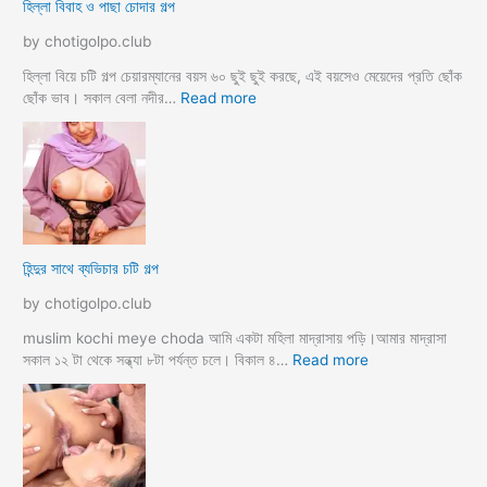
হিল্লা বিবাহ ও পাছা চোদার গল্প
r
য়
e
মা
by chotigolpo.club
c
গী
h
তো
হিল্লা বিয়ে চটি গল্প চেয়ারম্যানের বয়স ৬০ ছুই ছুই করছে, এই বয়সেও মেয়েদের প্রতি ছোঁক
o
র
:
ছোঁক ভাব। সকাল বেলা নদীর…
Read more
d
গু
হি
a
দ
ল্লা
চু
বি
দে
বা
সু
হ
খ
ও
দি
পা
হিন্দুর সাথে ব্যভিচার চটি গল্প
ব
ছা
চো
by chotigolpo.club
দা
র
muslim kochi meye choda আমি একটা মহিলা মাদ্রাসায় পড়ি।আমার মাদ্রাসা
গ
:
সকাল ১২ টা থেকে সন্ধ্যা ৮টা পর্যন্ত চলে। বিকাল ৪…
Read more
ল্প
হি
ন্দু
র
সা
থে