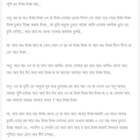
পুসি রস উমম উমম আঃ..
তনু: হুম মা নাও উমম উমম ওহ মা উমম তোমার দুদের নিপল তো খাড়া হয়ে গেছে উমম উমম
উমম চুষতে ইচ্ছে করছে উমম.. মা তুমি অনুকে চুদতে থাকো আমি তোমার ব্লাউজ খুলে দুদ
চুষি দেখিই.. আহ আহ মা দেখো তোমার ব্লাউজ খুলছি..
মা: আহ আঃ উমম আহ মা খোল খোল নে দুদ খা উমম উমম খা আহ আঃ উমম টিপে টিপে খা
তো আহ উমম ..
অনু: আহ আঃ ওহ মা মা আহ আহ আমিও খাবো তোমার দুদ আহ আহ আমিও খাবো আহ
আঃ আহ উহ উহ আহ আহ উমম মা মা আস্তে আস্তে আহ আহ উমম উমম..
তনু: ওহ মা তুমি তো অনুকে খুব করে চুদ্তেছ হুম আহ আঃ ওহ মা দেখো তো অনু আবার
আমার পুসি চাটছে আহ আহ উহ উহ আহ ওহ মা উমম উমম উম উমম মা ও মা সোননা আহ
আঃ দাদাকে আবার আসতে বলবে ? আহ উমম উমম
মা: আহ আহ আহ আঃ উমম কেনো রে মা আহ আহ আহাহ উমম জামাই এর সাথে আবার
চুদবি তোরা হুম আহ আঃ উমম উমম তোদের চোদা দেখলে আমার ও তো অর সাথে চুদতে
ইচ্ছে করবে রে.. গতদিন এ দেখলি তো আহ আহ আহ হ আহ উমম জামাই কিভাবে আমার
পুসিতে বাড়া ঠেশে ধরে বীর্য ঢালছে..