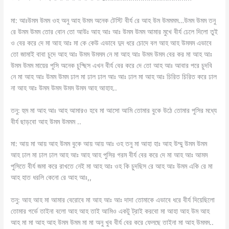
মা: আঃউমম উমম ওহ অনু আহ উমম অনেক টেস্টি বীর্য রে আহ উম উমমমম…উমম উমম তনু
রে উমম উমম তোর বোন তো আউঃ আহ আঃ আঃ উমম উমম আমার মুখে বীর্য ঢেলে দিলো তুই
ও বের করে দে মা আহ আঃ মা কে কেউ এভাবে দুদ ধরে চোদে বল আহ আহ উমমম এভাবে
তো জামাই বাবা চুদে আহ আঃ উমম উমমম নে মা আহ আঃ উমম উমম বের কর মা আহ আঃ
উমম উমম মায়ের পুসি অনেক চুদ্ছিস এখন বীর্য বের করে দে তো আহ আঃ আবার পরে চুদবি
নে মা আহ আঃ উমম উমম ঢাল মা ঢাল ঢাল আঃ আঃ ঢাল মা আহ আঃ চিরিত চিরিত করে ঢাল
না আহ আঃ উমম উমম উমম উমম আহ আহাহ..
তনু: হুম মা আহ আঃ আহ আমারও হবে মা আসো আমি তোমার বুকে উঠে তোমার পুসির মধ্যে
বীর্য ছাড়বো আহ উমম উমমম ..
মা: আয় মা আয় আহ উমম বুকে আয় আয় আঃ ওহ তনু মা আহা হাঃ আহ উম্মু উমম উমম
আহ ঢাল মা ঢাল ঢাল আহ আঃ আহ আহ পুসির গরম বীর্য বের করে দে মা আহ আঃ আমম
পুসিতে বীর্য জমা করে রাখতে নেই মা আহ আঃ ওহ কি চুদছিস রে আহ আঃ উমম একি রে মা
আহ হাত ধরলি কেনো রে আহ আঃ,,
তনু: আহ আহ মা আমার বেরোবে মা আহ আঃ আঃ দাদা তোমাকে এভাবে ধরে বীর্য দিয়েছিলো
তোমার গর্ভে তাইনা বলো আহ আহ তাই আমিও একটু ট্রাই করবো মা আহা আহ উম আহ
আহ মা মা আহ আহ উমম উমম মা মা অনু খুব বীর্য বের করে ফেলছে তাইনা মা আহ উমমম..