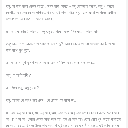
তনু: হা দাদা বলো কেমন আচো…উমম দাদা আমরা একটু ফেসিয়াল করছি, অনু ও করছে
দেখো.. আমাদের কেমন লাগছে.. উমমম এই দাদা আমি অনু.. চলে এসো আমাদের এখানে
তোমাকেও করে দেবো.. আসো আসো..
মা: হা বাবা জামাই আসো.. অনু তনু তোমাকে অনেক মিস করে.. আসো বাবা..
তনু: দাদা মা ও ডাকলো আমরাও ডাকলাম তুমি আসো কেমন আমরা অপেক্ষা করছি আসো..
দাদা রাখি মুখ ধুবো..
মা: না রে মা মুখ ধুবিনা আগে তোরা দুবোন মিলে আমাকে চোদ তারপর…
অনু: মা আমি চুদি ?
মা: কিরে তনু, অনু চুদুক ?
তনু: আচ্ছা নে আগে তুই চোদ.. নে ঢোকা এই বাড়া টা..
মা: আঃ অনু আহ আহ ওহ অনু আহ আহ আহ ওরে অনু আহ তোর কোমরে এতো জোর আহ
আঃ ঠাপা মা আঃ জোরে জোরে ঠাপা আহ আঃ তনু রে আহ আঃ তোর বোন খুব ভালো থাপাচ্ছে
রে আহ আঃ … উমমম উমম আহ আয় মা তুই তোর মা দুদ ধরে ঠাপা তো.. দুই বোন চোদার