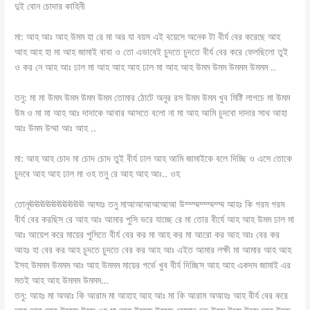
দুই বোন চোদার কাহিনী
মা: আহ আঃ আহ উমম হা রে মা অর যা বয়স এই বয়েসে অনেক টা বীর্য বের করেছে আহ
আহ আহ হা মা আহ জামাই বাবা ও তো এভাবেই চুদতে চুদতে বীর্য বের করে ফেলছিলো তুই
ও কর নে আহ আঃ ঢাল মা আহ আহ আহ ঢাল মা আহ আহ উমম উমম উমমম উমমম ..
তনু: মা মা উমম উমম উমম উমম তোমার ঠোটে অনুর রস উমম উমম খুব মিষ্টি লাগচে মা উমম
উম ও মা মা আহ আঃ দাদাকে আবার আসতে বলো না মা আহ আমি চুদবো দাদার সাথ আহা
আঃ উমম উম্মা আঃ আহ ..
মা: আহ আহ চোদ মা চোদ চোদ তুই বীর্য ঢাল আহ আমি জামাইকে বলে দিচ্ছি ও এসে তোকে
চুদবে আহ আহ ঢাল মা ওহ তনু রে আহ আহ আঃ.. ওহ
তোনূঊঊঊঊঊঊঊঊঊঊ আহ্হঃ তনু মাআআআআআআ উম্ম্ম্মম্ম্ম্মম্ম্ম আহঃ কি গরম গরম
বীর্য বের করছিস রে আহ আঃ আমার পুসি ভরে যাচ্ছে রে মা তোর বীর্যে আহ আহ উমম ঢাল মা
আঃ আয়েশ করে মায়ের পুসিতে বীর্য বের কর মা আহ কর মা আরো কর আহ আঃ বের কর
আহঃ হা বের কর আহ চুদতে চুদতে বের কর আহ আঃ এইত আমার লক্ষী মা আমার আহ আহ
ইসহ উমমম উমমম আঃ আহ উমমম মায়ের গর্ভে খুব বীর্য দিচ্ছিস আহ আহ একদম জামাই এর
মতই আহ আহ উমমম উমমম…
তনু: আহঃ মা অআঃ কি আরাম মা আহাহ আহ আঃ মা কি আরাম অআহঃ আহ বীর্য বের করে