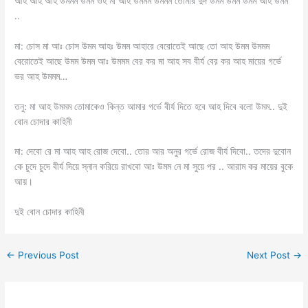
আহ আহ আহ উমমম উমম ওহ মা আহ উমমম উমমম তোমার দুদ উমম উমম উমম আহ উমম
..
মা: চোস মা আঃ চোস উমম আহঃ উমম আহারে বেরোতেই আছে তো আহ উমম উমমম
বেরোতেই আছে উমম উমম আঃ উমমম বের কর মা আহ সব বীর্য বের কর আহ মায়ের গর্ভে
ভর আহ উমমম…
তনু: মা আহ উমমম তোমাকেও কিন্ত আমার গর্ভে বীর্য দিতে হবে আহ দিবে বলো উমম.. দুই
বোন চোদার কাহিনী
মা: দেবো রে মা আহ আহ রোজ দেবো.. তোর আর অনুর গর্ভে রোজ বীর্য দিবো.. তদের দুবোন
কে চুদে চুদে বীর্য দিয়ে স্নান করিয়ে রাখবো আঃ উমম নে মা সুয়ে পর .. আরাম কর মায়ের বুকে
আয়।
দুই বোন চোদার কাহিনী
←
Previous Post
Next Post
→