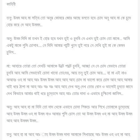
কাহিনী
তনু: উমম আহ মা সত্যি তো অনুর কোমরে জোর আছে বলতে হবে চোদ অনু আহ মা কে চুদে
হোর করে দে আহ উমমম..
অনু: উমম দিদি মা তখন ই হোর হবে যখন তুই ও চুদবি নে এখন তুই চোদ তো মাকে.. আমি
একটু মাকে পুসি চোশাব… নে দিদি আমার পান্টি খুলে তুই পরে নে দেখি তুই মা কে কেমন
চুদিস..
মা: আহারে তোরা তো দেখচি আমাকে উল্টে পাল্টে চুদবি, আচ্ছা নে নে চোদ যেভাবে তোরা
চুদবি আহ আমি সেভাবেই চোদা খাবো তোদের, আয় তনু তুই চোদ আয়… হা মা এই নাও
অআহঃ ওহ মা আহ আঃ উমম উমম আহ আহ আহ চোদ মা ভালো করে চোদ আহ আহ আমার
থাই ধরে ঠাপা মা আহ আঃ অঃ অঃ আহ আহ দেখ অনু দেখ তোর বোন ও ভালোই চুদতে জানে
দেখ কিভাবে আমার থাই ধরে চুদ্তেসে আহ আঃ তোর দাদা ও এভাবে চুদ্চিলো জানিস..
অনু: আহ আহ হা মা দিদি তো দাদ থেকে এভাবে চোদা শিকচে আর শিখে তোমাকে চুদ্তেছে
আহ উমম উমম ওহ মা উমম নাও আমার পুসি চোস তো আ উমম উমম ওহ মা আহ উমম উমম
আহ আহ উমমম উমম..
তনু: আহ হা মা আহ আঃ াহ উমম উমম দাদা আমাকে সিখায়ছে আঃ উমম ওহ ওহ মা আহ