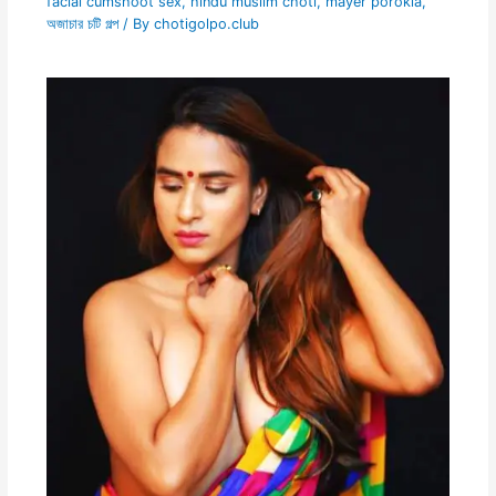
facial cumshoot sex
,
hindu muslim choti
,
mayer porokia
,
অজাচার চটি গল্প
/ By
chotigolpo.club