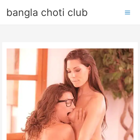
Skip
bangla choti club
to
content