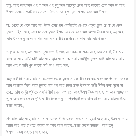
তনু: আহ আহ আহ ওহ মা আহ ওহ বুনু আহ আস্তে চোস আহ আস্তে চোদ আহ মা আহ
উমমম তোমার ছোট মেয়ে দেখো কিভাবে দুদ চুসে চুসে খাচ্ছে আহ আঃ উমমম..
মা: খেতে দে ওকে আহ আঃ উমম তোর দুদ এমনিতেই দেখতে এত্ত সুন্দর রে মা যে কেউ
চুষতে চাইবে আহ আমারও তো চুষতে ইচ্ছে করে রে আহ আঃ অম্ম্ম উমমম আহ তনু আহ
আহ উমম তনু রে আহ আঃ আঃ আমার বীর্য বেরোবে রে আহ আঃ আঃ উমমম..
তনু: হা মা আহ আঃ সেতো চুসে খাও ই আহ আঃ চোদ মা চোদ আহ আহ এখনই বীর্য বের
করো না আহ আমি চাই আহ আহ তুমি আরো চোদ আহ এইটুক চুদতে নেই আহ আহ আহ
আহ ওহ মা তুমি খুব ভালো ডগি দাও আহ আহ..
অনু: এই দিদি আহ আঃ মা অনেক্ষণ থেকে চুদছে মা কে বীর্য বের করতে দে এরপর তো তোকে
আর আমাকে মিলে মাকে চুদতে হবে বল আহ উমম উমম উমম মা তুমি দিদির কথা সুনো না
তো.. তুমি তনুদী পুসিতে এক্ষুনি বীর্য ঢেলে দাও তো আহ উমম উমম আহ হা মা আহ আচ্ছা মা
তুমি মেয়ে হয়ে মেয়ের পুসিতে বীর্য দিলে তনু দি প্রেগনেন্ট হয়ে যাবে না তো আহ আহুম্ম উমম
উমম আহাহ,,
মা: আহ আহ আহ আঃ না রে মা মেয়ের বীর্যে মেয়েরা কখনো মা হয়না আহ আহ উমম না রে মা
আমি আর ধরে রাখতে পারবো না আহ আহ আহাহ..উমম উউম্ম উমমম.. আহ তনু
উমমম..উমম ওহ তনু আহ আহ..