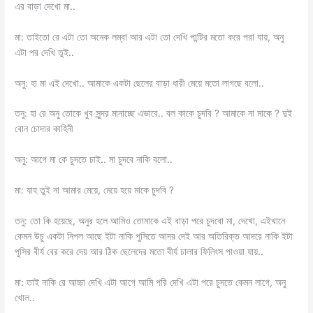
এর বাড়া দেখো মা..
মা: তাইতো রে এটা তো অনেক লম্বা আর এটা তো দেখি পান্টির মতো করে পরা যায়, অনু
এটা পর দেখি তুই..
অনু: হা মা এই দেখো.. আমাকে একটা ছেলের বাড়া ধারী মেয়ে মতো লাগছে বলো..
তনু: হা রে অনু তোকে খুব সুন্দর মানাচ্ছে এভাবে.. বল কাকে চুদবি ? আমাকে না মাকে ? দুই
বোন চোদার কাহিনী
অনু: আগে মা কে চুদতে চাই.. মা চুদবে নাকি বলো..
মা: যাহ তুই না আমার মেয়ে, মেয়ে হয়ে মাকে চুদবি ?
তনু: তো কি হয়েছে, অনুর হলে আমিও তোমাকে এই বাড়া পরে চুদবো মা, দেখো, এইখানে
কেমন উচু একটা নিপল আছে ইটা নাকি পুসিতে আদর দেই আর অতিরিক্ত আদরে নাকি ইটা
পুসির বীর্য বের করে দেয় আর ঠিক ছেলেদের মতো বীর্য ঢালার ফিলিংস পাওয়া যায়..
মা: তাই নাকি রে আচ্চা দেখি এটা আগে আমি পরি দেখি এটা পরে চুদতে কেমন লাগে, অনু
খোল..