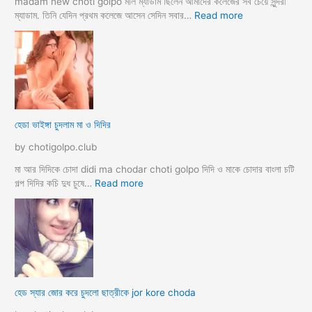
মী
madam new choti golpo মলি ম্যাডাম ছিলেন আমাদের কলেজের সব চেয়ে সুন্দরী
স্ত্রী
:
ম্যাডাম. তিনি যেদিন প্রথম কলেজে আসেন সেদিন সবার…
Read more
র
হো
ব
টে
উ
ল
ব
রু
দ
মে
লে
স
সে
ব
হেডা ভাইঙ্গা চুদলাম মা ও দিদির
ক্স
থে
ক
কে
by chotigolpo.club
রা
সু
ন্দ
মা আর দিদিকে চোদা didi ma chodar choti golpo দিদি ও মাকে চোদার বাংলা চটি
রী
:
গল্প দিদির কচি দুধ চুষে…
Read more
M
হে
a
ডা
d
ভা
a
ই
m
ঙ্গা
কে
চু
চু
দ
হেড স্যার জোর করে চুদলো ছাত্রীকে jor kore choda
দ
লা
লা
ম