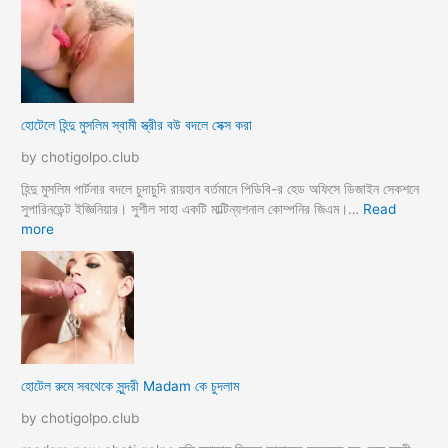
হোটেলে হিন্দু মুসলিম স্বামী স্ত্রীর বউ বদলে সেক্স করা
by chotigolpo.club
হিন্দু মুসলিম পার্টনার বদলে চুদাচুদি রায়হান বর্তমানে পিডিবি-র হেড অফিসে ডিজাইন সেকশনে
সুপারিনডেন্ট ইজ্ঞিনিয়ার। সুশীল সাহা একটি মাল্টিন্যশনাল কোম্পনির জিএম।…
Read
:
more
হো
টে
লে
হি
ন্দু
মু
স
হোটেল রুমে সবথেকে সুন্দরী Madam কে চুদলাম
লি
ম
by chotigolpo.club
স্বা