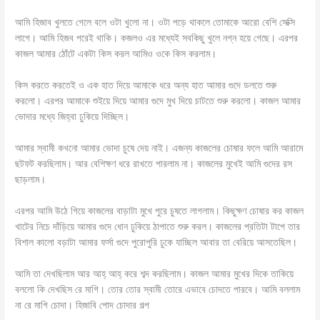
আমি হিজাব খুলতে গেলে বলে ওটা খুলো না। ওটা পড়ে থাকলে তোমাকে আরো বেশি সেক্সি
লাগে। আমি হিজব পরেই থাকি। কজলও এর মধ্যেই সবকিছু খুলে নগ্ন হয়ে গেছে। এরপর
কাজল আমার ঠোঁটে একটা কিস করল আমিও ওকে কিস করলাম।
কিস করতে করতেই ও এক হাত দিয়ে আমাকে ধরে অন্য হাত আমার গুদে ডলতে শুরু
করলো। এরপর আমাকে শুইয়ে দিয়ে আমার গুদে মুখ দিয়ে চাটতে শুরু করলো। কাজল আমার
ভোদার মধ্যে জিহ্বা ঢুকিয়ে দিচ্ছিল।
আমার স্বামী কখনো আমার ভোদা চুষে দেয় নাই। এজন্য কাজলের চোষার ফলে আমি আরামে
ছটফট করছিলাম। আর বেশিক্ষণ ধরে রাখতে পারলাম না। কাজলের মুখেই আমি গুদের রস
ছাড়লাম‌‌।
এরপর আমি উঠে গিয়ে কাজলের বাড়াটা মুখে পুরে চুষতে লাগলাম। কিছুক্ষণ চোষার কর কাজল
খাটের নিচে দাঁড়িয়ে আমার গুদে ধোন ঢুকিয়ে ঠাপাতে শুরু করল। কাজলের প্রতিটা টাপে তার
বিশাল কালো বড়াটা আমার ফর্সা গুদে পুরোপুরি ঢুকে যাচ্ছিল আবার তা বেরিয়ে আসতেছিল।
আমি তা দেখছিলাম আর আহ্ আহ্ করে শব্দ করছিলাম। কাজল আমার মুখের দিকে তাকিয়ে
বললো কি দেখছিস রে মাগি। তোর তোর স্বামী তোরে এভাবে চোদতে পারবে। আমি বললাম
না রে মাগি চোদা। হিজাবি পোদ চোদার গল্প