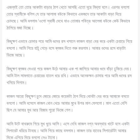
এজন্যই তো তোর আকাটা বাড়ার ঠাপ খেতে আসছি এতো দূরে মিথ্যা বলে। এরপর বললো
তোর স্বামীকে বলিস যে তার আলামা বউকে কিভাবে একজনে তার আকাটা বাড়া দিয়ে
চোদছে। আমি বললাম ‘ওগো স্বামী দেখে যাও তোমার পবিত্র আলেমা বউকে কেউ কিভাবে
ঠাপিয়ে মজা দিচ্ছে।
কিছুক্ষণ এভাবে চোদার পরে আমি গুদের রস খসালে কাজল বাড়া বের করে একটা চেয়ারে গিয়ে
বসলো। আমি গিয়ে হাটু গেড়ে বসে ব্লজব দিতে শুরু করলাম। আমার গুদের রসে বাড়াটা
ভিজে আছে।
কিছুক্ষণ ব্লজব দেওয়া পরে কজল উঠে আমার এক পা জাগিয়ে আমার গুদে বাঁড়া ঢুকিয়ে দেয়।
আমি টাল সামলাতে চেয়ারের হাতল ধরে রখি। এভাবে অনেকক্ষন চোদার পরে আমি গুদের রস
খসিয়ে দিলাম।
কাজল আরো কিছুক্ষণ চুদে জোরে জোরে কয়েকটা ঠাপ দিয়ে ধোনটা বের করে আমাকে বসতে
বললো। আমি বসেলে কাজল ধোন খেচে আমার মুখে উপর মাল ফেললো। মাল এতো বেশি
ছিল যে আমার মুখ আর হিজাব পুরো ভিজে গেল।
আমি উটে বাথরুমে গিয়ে মুখ ধুয়ে আসি। এসে দেখি কাজল নগ্ন অবস্থায় খাটে বসে একটা
সিগারেট ধরিয়ে টানছে। আমি গিয়ে কাছে বসলাম। কাজল তার হাতের সিগারেটটা আমার
দিকে এগিয়ে দিয়ে বললো নেও টানো।