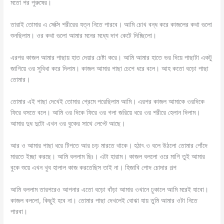
মতো পর পুরুষের।
তারাই তোমার এ সেক্সি শরীরের যত্ন নিতে পারবে। আমি চোখ বন্ধ করে কাজলের কথা গুলো
শুনছিলাম। ওর কথা গুলো আমার মনের মধ্যে দাগ কেটে দিচ্ছিলো।
এরপর কাজল আমার পাছায় হাত দেয়ার চেষ্টা করে। আমি আমার হাতে ভর দিয়ে পাছাটা একটু
জাগিয়ে ওর সুবিধা করে দিলাম। কাজল আমার পাছা চেপে ধরে বলে। আহ কতো বড়ো পাছা
তোমার।
তোমার এই পাছা দেখেই তোমার প্রেমে পরেছিলাম আমি। এরপর কাজল আমাকে ওরদিকে
ফিরে বসতে বলে। আমি ওর দিকে ফিরে ওর গলা জরিয়ে ধরে ওর শরীরে হেলান দিলাম।
আমার দুধ দুটো এখন ওর বুকের সাথে লেপ্টে আছে।
আর ও আমার পাছা ধরে টিপতে আর চড় মারতে থাকে। হঠাৎ ও বলে উঠলো তোমার পোঁদে
মারতে ইচ্ছা করছে। আমি বললাম ছিঃ। এটা হারাম। কাজল বললো ওরে মাগি তুই আমার
বুকে শুয়ে এখন খুব হালাল কাজ করতেছিস তাই না। হিজাবি পোদ চোদার গল্প
আমি বললাম তারপরেও আপনার এতো বড়ো বাঁড়া আমার ওখানে ঢুকালে আমি মরেই যাবো।
কাজল বললো, কিছুই হবে না। তোমার পাছা দেখলেই বোঝা যায় তুমি আমার ওটা নিতে
পারবা।