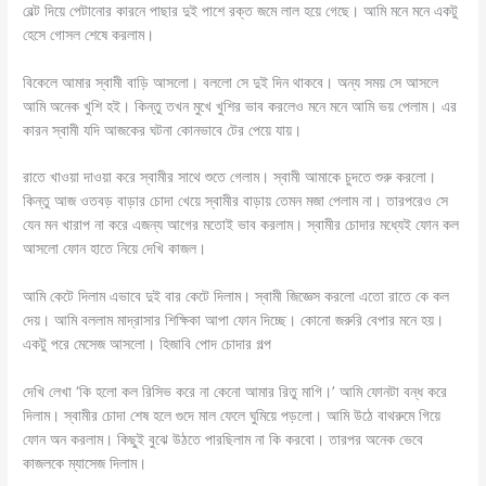
বেল্ট দিয়ে পেটানোর কারনে পাছার দুই পাশে রক্ত জমে লাল হয়ে গেছে। আমি মনে মনে একটু
হেসে গোসল শেষে করলাম।
বিকেলে আমার স্বামী বাড়ি আসলো। বললো সে দুই দিন থাকবে। অন্য সময় সে আসলে
আমি অনেক খুশি হই। কিন্তু তখন মুখে খুশির ভাব করলেও মনে মনে আমি ভয় পেলাম। এর
কারন স্বামী যদি আজকের ঘটনা কোনভাবে টের পেয়ে যায়।
রাতে খাওয়া দাওয়া করে স্বামীর সাথে শুতে গেলাম। স্বামী আমাকে চুদতে শুরু করলো।
কিন্তু আজ ওতবড় বাড়ার চোদা খেয়ে স্বামীর বাড়ায় তেমন মজা পেলাম না। তারপরেও সে
যেন মন খারাপ না করে এজন্য আগের মতোই ভাব করলাম। স্বামীর চোদার মধ্যেই ফোন কল
আসলো ফোন হাতে নিয়ে দেখি কাজল।
আমি কেটে দিলাম এভাবে দুই বার কেটে দিলাম। স্বামী জিজ্ঞেস করলো এতো রাতে কে কল
দেয়। আমি বললাম মাদ্রাসার শিক্ষিকা আপা ফোন দিচ্ছে। কোনো জরুরি বেপার মনে হয়।
একটু পরে মেসেজ আসলো। হিজাবি পোদ চোদার গল্প
দেখি লেখা ‘কি হলো কল রিসিভ করে না কেনো আমার রিতু মাগি।’ আমি ফোনটা বন্ধ করে
দিলাম। স্বামীর চোদা শেষ হলে গুদে মাল ফেলে ঘুমিয়ে পড়লো। আমি উঠে বাথরুমে গিয়ে
ফোন অন করলাম। কিছুই বুঝে উঠতে পারছিলাম না কি করবো। তারপর অনেক ভেবে
কাজলকে ম্যাসেজ দিলাম।