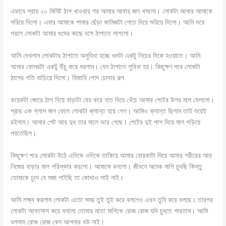
এভাবে প্রায় ২০ মিনিট ঠাপ খাওয়ার পর আমার আবার জল খসলো। লোকটা আবার আমাকে
সরিয়ে দিলো। এবার আমাকে পামার ছেঁড়া কামিজটা পেতে দিয়ে শুয়িয়ে দিলো। আমি শুয়ে
পরলে লোকটা আমার গুদের কাছে বসে ঠাপাতে লাগলো।
আমি দেখলাম লোকটার ঠাপাতে অসুবিধা হচ্ছে গুদটা একটু নিচের দিকে হওয়াতে। আমি
আমার কোমরটা একটু উঁচু করে ধরলাম। যেন ঠাপাতে সুবিধা হয়। কিছুক্ষণ পরে লোকটা
ঠাপের গতি বাড়িয়ে দিলো। হিজাবি পোদ চোদার গল্প
কয়েকটা জোরে ঠাপ দিয়ে বাড়াটা বের করে হাত দিয়ে খেঁচে আমার পেটের উপর মাল ফেললো।
প্রায় এক গ্লাস মাল ফেলে লোকটা ক্লান্ত হয়ে গেল। আমিও ক্লান্ত ছিলাম তাই শুয়েই
রইলাম। আমার পেট আর দুধ তার মালে ভরে গেছে। পেটের দুই পাশ দিয়ে মাল গড়িয়ে
পরতেছিল।
কিছুক্ষণ পরে লোকটা উঠে এদিকে ওদিকে তাকিয়ে আমার বোরকাটা দিয়ে আমার শরীরের আর
নিজের বাড়ার মাল পরিস্কার করলো। আমাকে বললো। জীবনে অনেক মাগি চুদছি কিন্তু
তোমাকে চুদে যে মজা পাইছি তা কোথাও পাই নাই।
আমি লক্ষ্য করলাম লোকটা এতো সময় তুই তুই করে বললেও এখন তুমি করে বলছে। তারপর
লোকটা আফসোস করে বললো তোমার মতো মাগিকে রোজ রোজ যদি চুদতে পারতাম। আমি
বললাম রোজ রোজ কেন আপনার বউ নাই।