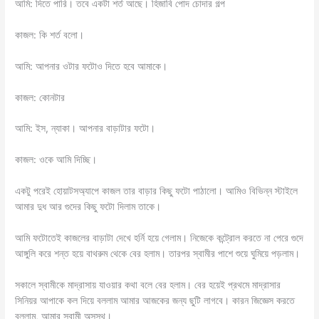
আমি: দিতে পারি। তবে একটা শর্ত আছে। হিজাবি পোদ চোদার গল্প
কাজল: কি শর্ত বলো।
আমি: আপনার ওটার ফটোও দিতে হবে আমাকে।
কাজল: কোনটার
আমি: ইস, ন্যাকা। আপনার বাড়াটার ফটো।
কাজল: ওকে আমি দিচ্ছি।
একটু পরেই হোয়াটসঅ্যাপে কাজল তার বাড়ার কিছু ফটো পাঠালো। আমিও বিভিন্ন স্টাইলে
আমার দুধ আর গুদের কিছু ফটো দিলাম তাকে‌।
আমি ফটোতেই কাজলের বাড়াটা দেখে হর্নি হয়ে গেলাম। নিজেকে কন্ট্রোল করতে না পেরে গুদে
আঙ্গুলি করে শন্ত হয়ে বাথরুম থেকে বের হলাম। তারপর স্বামীর পাশে শুয়ে ঘুমিয়ে পড়লাম।
সকালে স্বামীকে মাদ্রাসায় যাওয়ার কথা বলে বের হলাম। বের হয়েই প্রথমে মাদ্রাসার
সিনিয়র আপাকে কল দিয়ে বললাম আমার আজকের জন্য ছুটি লাগবে। কারন জিজ্ঞেস করতে
বললাম, আমার স্বামী অসুস্থ।