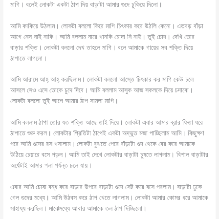
মাগি। বলেই লোকটা একটা ঠাপ দিয় বাড়াটা আমার গুদে ঢুকিয়ে দিলো।
আমি কাকিয়ে উঠলাম। লোকটা বললো কিরে মাগি চিৎকার করে উঠলি কেনো। এতবড় বাঁড়া
আগে নেস নাই নাকি। আমি বললাম নারে খানকি চোদা নি নাই। তুই চোদ‌‌। দেখি তোর
বাড়ার শক্তি। লোকটা বললো দেখ তাহলে মাগি। বলে আমাকে গায়ের সব শক্তি দিয়ে
ঠাপাতে লাগলো।
আমি আরামে আহ্ আহ্ করছিলাম। লোকটা বললো আস্তে চিৎকার কর মাগি কেউ চলে
আসলে সেও এসে তোকে চুদে দিবে। আমি বললাম আসুক আজ সকলকে দিয়ে চদাবো।
লোকটা বললো তুই আগে আমার ঠাপ সামলা মাগি।
আমি বললাম ঠাপা তোর যত শক্তি আছে তাই দিয়ে। লোকটা এবার আমার ব্রার ফিতা ধরে
ঠাপাতে শুরু করল। লোকটার প্রিতিটা ঠাপেই একটা অদ্ভুত মজা পাচ্ছিলাম আমি। কিছুক্ষণ
পরে আমি গুদের রস খসালাম। লোকটা বুঝতে পেরে বাঁড়াটা গুদ থেকে বের করে আমাকে
উঠিয়ে চেয়ারে বসে পড়ল। আমি তাই দেখে লোকটার বাড়াটা চুষতে লাগলাম। বিশাল বাড়াটার
অর্ধেটাই আমার গলা পর্যন্ত চলে যায়।
এবার আমি চোষা বন্ধ করে বাড়ার উপরে বাড়াটা গুদে সেট করে বসে পরলাম। বাড়াটা ঢুকে
গেল গুদের মধ্যে। আমি উঠবস করে ঠাপ খেতে লাগলাম। লোকটা আমার কোমর ধরে আমাকে
সাহায্য করছিল। মাঝেমধ্যে আবার আমাকে তল ঠাপ দিচ্ছিলো।