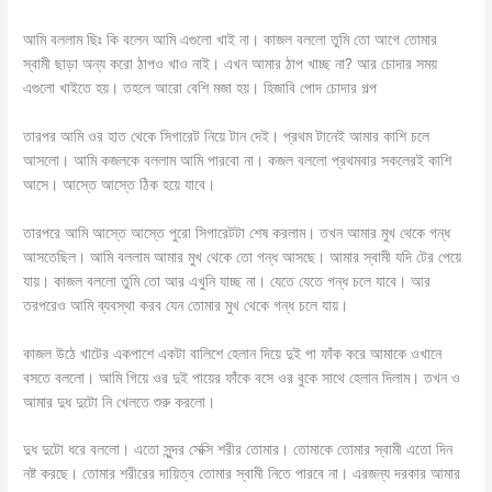
আমি বললাম ছিঃ কি বলেন আমি এগুলো খাই না। কাজল বললো তুমি তো আগে তোমার
স্বামী ছাড়া অন্য করো ঠাপও খাও নাই। এখন আমার ঠাপ খাচ্ছ না? আর চোদার সময়
এগুলো খাইতে হয়। তহলে আরো বেশি মজা হয়। হিজাবি পোদ চোদার গল্প
তারপর আমি ওর হাত থেকে সিগারেট নিয়ে টান দেই। প্রথম টানেই আমার কাশি চলে
আসলো। আমি কজলকে বললাম আমি পারবো না। কজল বললো প্রথমবার সকলেরই কাশি
আসে। আস্তে আস্তে ঠিক হয়ে যাবে।
তারপরে আমি আস্তে আস্তে পুরো সিগারেটটা শেষ করলাম। তখন আমার মুখ থেকে গন্ধ
আসতেছিল। আমি বললাম আমার মুখ থেকে তো গন্ধ আসছে। আমার স্বামী যদি টের পেয়ে
যায়। কাজল বললো তুমি তো আর এখুনি যাচ্ছ না। যেতে যেতে গন্ধ চলে যাবে। আর
তরপরেও আমি ব্যবস্থা করব যেন তোমার মুখ থেকে গন্ধ চলে যায়।
কাজল উঠে খাটের একপাশে একটা বালিশে হেলান দিয়ে দুই পা ফাঁক করে আমাকে ওখানে
বসতে বললো। আমি গিয়ে ওর দুই পায়ের ফাঁকে বসে ওর বুকে সাথে হেলান দিলাম। তখন ও
আমার দুধ দুটো নি খেলতে শুরু করলো।
দুধ দুটো ধরে বললো। এতো সুন্দর সেক্সি শরীর তোমার। তোমাকে তোমার স্বামী এতো দিন
নষ্ট করছে। তোমার শরীরের দায়িত্ব তোমার স্বামী নিতে পারবে না। এরজন্য দরকার আমার