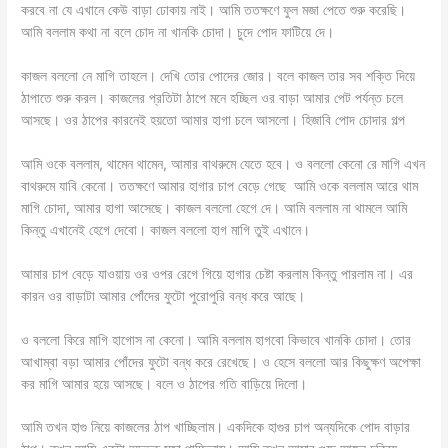
করবে না যে এখানে কেউ বাড়া ঢোকায় নাই। আমি ততক্ষণে ফুল মজা পেতে শুরু করেছি।
আমি বললাম কথা না বলে চোদ না খানকি চোদা। চুদে পোদ ফাটিয়ে দে।
কাজল বললো নে মাগি তাহলে। দেখি তোর পোদের জোর। বলে কাজল তার সব শক্তি দিয়ে
ঠাপাতে শুরু করল। কাজলের প্রতিটা ঠাপে মনে হচ্ছিল ওর বাড়া আমার পেট পর্যন্ত চলে
আসছে। ওর ঠাপের কারনেই হয়তো আমার হাগা চলে আসলো। হিজাবি পোদ চোদার গল্প
আমি ওকে বললাম, থামেন থামেন, আমার বাথরুমে যেতে হবে। ও বললো কেনো রে মাগি এখন
বাথরুমে যাবি কেনো‌। ততক্ষণে আমার হাগার চাপ বেড়ে গেছে ‌ আমি ওকে বললাম আরে থাম
মাগি চোদা, আমার হাগা আসেছে। কাজল বললো হেগে দে। আমি বললাম না থামলে আমি
কিন্তু এখানেই হেগে দেবো। কাজল বললো হাগ মাগি তুই এখানে।
আমার চাপ বেড়ে যাওয়ায় ওর ওপর রেগে গিয়ে হাগার চেষ্টা করলাম কিন্তু পারলাম না। এর
কারন ওর বাড়াটা আমার পোঁদের ফুটো পুরোপুরি বন্ধ করে আছে।
ও বললো কিরে মাগি হাগোস না কেনো। আমি বললাম হাগবো কিভাবে খানকি চোদা। তোর
আখাম্বা বড়া আমার পোঁদের ফুটো বন্ধ করে রেখেছে। ও হেসে বললো আর কিছুক্ষণ অপেক্ষা
কর মাগি আমার হয়ে আসছে। বলে ও ঠাপের গতি বাড়িয়ে দিলো।
আমি তখন হাগু নিয়ে কাজলের ঠাপ খাচ্ছিলাম। একদিকে হাগুর চাপ অন্যদিকে পোদ বাড়ার