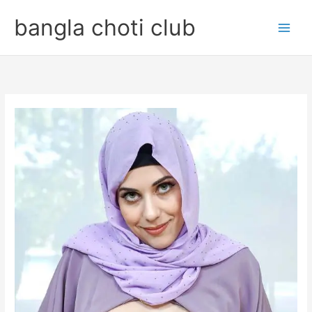
Skip
bangla choti club
to
content