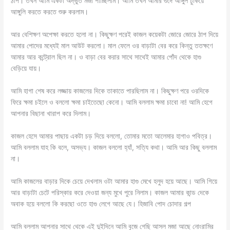
ঠাপ। তখন আমি একটা অদ্ভুত মজা পাচ্ছিলাম। আমি তখন আমার গুদে আঙ্গুল ঢুকিয়ে
আঙ্গুলি করতে করতে শুরু করলাম।
আর বেশিক্ষণ অপেক্ষা করতে হলো না। কিছুক্ষণ পরেই কাজল কয়েকটা জোরে জোরে ঠাপ দিয়ে
আমার পোদের মধ্যেই মাল আউট করলো। মাল ফেলে ওর বাড়াটা বের করে‌ কিন্তু ততক্ষণে
আমার আর কন্ট্রোল ছিল না। ও বাড়া বের করার সাথে সাথেই আমার পোঁদ থেকে হাগু
বেড়িয়ে যায়।
আমি হাগা শেষ করে লজ্জায় কাজলের দিকে তাকাতে পারছিলাম না। কিছুক্ষণ পরে ওরদিকে
ফিরে ক্ষমা চইলে ও বললো ক্ষমা চাইতেছো কেনো। আমি বললাম ক্ষমা চাবো না! আমি হেগে
আপনার বিছানা খারাপ করে দিলাম।
কাজল হেসে আমার পাছায় একটা চড় দিয়ে বললো, তোমার মতো আলেমার হাগাও পবিত্র।
আমি বললাম যাহ কি বলে, অসভ্য। কাজল বললো হ্যাঁ, সত্যি কথা। আমি আর কিছু বললাম
না।
আমি কাজলের বাড়ার দিকে চেয়ে দেখলাম ওটা আমার হাগু মেখে হলুদ হয়ে আছে। আমি গিয়ে
আর বাড়াটা চেটে পরিস্কার করে দেওয়া জন্য মুখে পুরে নিলাম। কাজল আমার কান্ড দেকে
অবাক হয়ে বললো কি করছো ওতে হাগু লেগে আছে যে। হিজাবি পোদ চোদার গল্প
আমি বললাম আপনার সাথে থেকে এই দুইদিনে আমি বুজে গেছি আসল মজা আছে নোংরামির