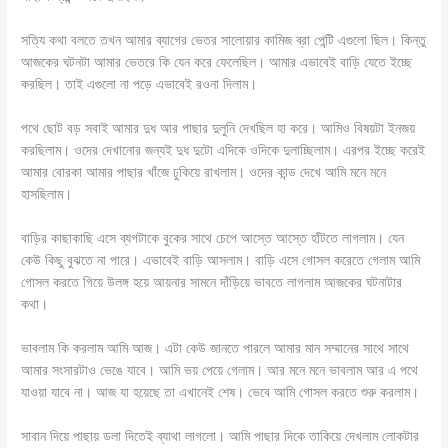
সত্যি কথা বলতে তখন আমার ব্যাগের ভেতর সালোয়ার কামিজ ব্রা পেন্টি এগুলো ছিল। কিন্তু
আজকের ঘটনটা আমার ভেতরে কি যেন করে ফেলেছিল। আমার এভাবেই বাড়ি যেতে ইচ্ছে
করছিল। তাই এগুলো না পড়ে এভাবেই রওনা দিলাম।
পথে ছোট বড় সবাই আমার দুধ আর পাছার দুলুনি দেখছিল হা করে। আমিও বিষয়টা ইনজয়
করছিলাম। ওদের দেখানোর জন্যই দুধ দুটো এদিকে ওদিকে দুলাচ্ছিলাম। এরপর ইচ্ছে করেই
আমার বোরকা আমার পাছার খাঁজে ঢুকিয়ে রাখলাম। ওদের কান্ড দেখে আমি মনে মনে
হাসছিলাম।
বাড়ির কাছাকাছি এসে ব্যগটাকে বুকের সাথে চেপে আস্তে আস্তে হাঁটতে লাগলাম। যেন
কেউ কিছু বুঝতে না পারে। এভাবেই বাড়ি আসলাম। বাড়ি এসে গোসল করেতে গেলাম আমি
গোসল করতে গিয়ে উলঙ্গ হয়ে আয়নার সামনে দাঁড়িয়ে ভাবতে লাগলাম আজকের ঘটনাটার
কথা।
ভাবলাম কি করলাম আমি আজ। এটা কেউ জানতে পারলে আমার মান সম্মানের সাথে সাথে
আমার সংসারটাও ভেঙে যাবে। আমি ভয় পেয়ে গেলাম। আর মনে মনে ভাবলাম আর এ পথে
যাওয়া যাবে না। আজ যা হয়েছে তা এখানেই শেষ। ভেবে আমি গোসল করতে শুরু করলাম।
সাবান দিয়ে পাছায় ডলা দিতেই ব্যাথা লাগলো। আমি পাছার দিকে তাকিয়ে দেখলাম লোকটার