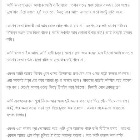
আমি বললাম ছাড়ুন আমাকে‌ আমি বাড়ি যাবো। তখন ওদের মধ্য থেকে একজন এসে আমার
দুধে হাত দিয়ে বললো হ্যাঁ যাবে তো কিন্তু তার আগে আমাদের সাথে একটু ফুর্তি করো।
তোমার মতো হিজাবী তো আর রোজ রোজ পাওয়া যায় না। এরপর সকলেই আমার শরীরের
বিভিন্ন অংশে হাত দিতে থাকে। আমি দেখলাম আর কোনো উপায় নাই। তাই বিষয়টা ইনজয়
করি।
আমি বললাম ঠিক আছে আমি রাজী চলুন। আমার কথা শুনে কাজল বলে উঠলো আমি জানতাম
তোমার মতো সেক্সি মহিলা রাজি না হয়ে থাকতেই পারে না।
এরপর আমি আমার নিকাব খুলে ওদের তিনজনের মাঝখানে বসে ওদের বাড়া ডলতে লাগলাম।
ওরা সকলেই বাড়া বের করে আমার মুখের সামনে ধরল। সাকলের বাড়াই আঁকাটা আর অনেক
বড় বড়। দেখেই আমার গুদের ভিতর চিনচিন করে উঠলো। হিজাবি পোদ চোদার গল্প
আমি একজনের বড়া মুখে নিলাম আর অন্য দুই জনের বাড়া হাত দিয়ে খেঁচে দিতে লাগলাম।
একটু পরে অন্য জনের বাড়া মুখে নিয়ে চুষতে শুরু করলাম। এভাবে একে একে সাকলকে
ব্লজব দিলাম।
এরপর ওরা আমার ব্রা সেলোয়ার আর পেন্টি খুলে আমাকে খাটে ডগি স্টাইলে বসায়। তারপর
একজন আমার গুদে বাঁড়া ঢুকিয়ে ঠাপাতে আরম্ভ করলো। আর আমি কাজল আর বাকি