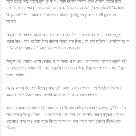
হাতে ধরিয়ে দিয়ে বললো চুসে দে মাগি। আমি দাঁড়িয়ে রইলাম দেখে লোকটা বললো দাড়া
দেখাচ্ছি তোরে মজা। বলে লোকটা আমার কামিজের ভেতর হাত ঢুকিয়ে কামিজটা টান দিয়ে
ছিঁড়ে ফেলে দিল। আমি আমি ভয় পেয়ে তাড়াতাড়ি হাটু গেড়ে বসে ধোনটা চুষতে শুরু
করলাম।
কিছুক্ষণ পর লোকটা আমার মাথা ধরে আমার মুখে ঠাপ দিতে শুরু করলো। সে কি প্রচন্ড
জোরে ঠাপ। আর প্রতিটা ঠাপে বাঁড়াটা আমার গলা দিয়ে পেটে চলে যাচ্ছিল। লোকটার ঠাপের
গতির কারণে আমার বমি আসা দিয়ে ও আবার এলো না।
কিছুক্ষণ পর লোকটা একটা চেয়ারর উপর আমার মাথা চেপে ধরে বললো এভাবেই থাকবি মাগি
তা নাহলে তোর উপায় নেই। বলে লোকটা সালোয়ারের উপর দিয়ে আমার পাছায় হাত দিয়ে
ডলতে লাগলো।
এরপর আমার গুদে হাত দিলো। গুদে দুটো আঙ্গুল ঘষতে লাগলাম। আমি কেঁপে উঠলাম।
আমাকে কেঁপে উঠতে দেখে লোকটা আরো জোরে জোরে ঘষতে লাগলো।
একসময় আমার সালোয়ারেরটা ভোদা বরাবর টান দিয়ে ছিঁড়ে ফেললো। এরপর পেন্টিটাও দাঁত
দিয়ে কামড়ে ছিঁড়ে ফেললো। এখন আমার পাছা আর গুদ লোকটার সামনে উন্মুক্ত। আমার
সেলোয়ার মাজা আর পায়ে আছে কিন্তু আমার গুদ আর পাছার অংশ লোকটা ছিঁড়ে ফেলে
দিয়েছে।