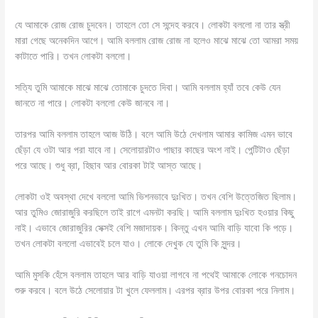
যে আমাকে রোজ রোজ চুদবেন। তাহলে তো সে সন্দেহ করবে। লোকটা বললো না তার স্ত্রী
মারা গেছে অনেকদিন আগে। আমি বললাম রোজ রোজ না হলেও মাঝে মাঝে তো আমরা সময়
কাটাতে পারি। তখন লোকটা বললো।
সত্যি তুমি আমাকে মাঝে মাঝে তোমাকে চুদতে দিবা। আমি বললাম হ্যাঁ তবে কেউ যেন
জানতে না পারে। লোকটা বললো কেউ জানবে না।
তারপর আমি বললাম তাহলে আজ উঠি। বলে আমি উঠে দেখলাম আমার কামিজ এমন ভাবে
ছেঁড়া যে ওটা আর পরা যাবে না। সেলোয়ারটাও পাছার কাছের অংশ নাই। পেন্টিটাও ছেঁড়া
পরে আছে। শুধু ব্রা, হিছাব আর বোরকা টাই আস্ত আছে।
লোকটা ওই অবস্থা দেখে বললো আমি ভিশনভাবে দুঃখিত। তখন বেশি উত্তেজিত ছিলাম।
আর তুমিও জোরাজুরি করছিলে তাই রাগে এমনটা করছি। আমি বললাম দুঃখিত হওয়ার কিছু
নাই। এভাবে জোরাজুরির সেক্সই বেশি মজাদায়ক। কিন্তু এখন আমি বাড়ি যাবো কি পড়ে।
তখন লোকটা বললো এভাবেই চলে যাও। লোকে দেখুক যে তুমি কি সুন্দর।
আমি মুসকি হেঁসে বললাম তাহলে আর বাড়ি যাওয়া লাগবে না পথেই আমাকে লোকে গনচোদন
শুরু করবে। বলে উঠে সেলোয়ার টা খুলে ফেললাম। এরপর ব্রার উপর বোরকা পরে নিলাম।