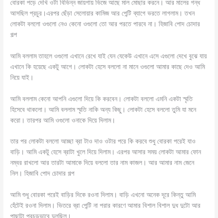
বোরকা পড়ে দেখি ওটা বিভিন্ন জায়গায় ভিজে আছে মাল মোছার করনে। আর মালের গন্ধ
আসছিল প্রচুর।এরপর ছেঁড়া সেলোয়ার কামিজ আর পেন্টি ব্যাগে ভরতে লাগলাম। তখন
লোকটা বললো ওগুলো নেও কেনো ওগুলো তো আর পরতে পারবে না। হিজাবি পোদ চোদার
গল্প
আমি বললাম তাহলে ওগুলো এখানে রেখে যাই যেন যেকেউ এখানে এসে এগুলো দেখে বুঝে যায়
এখানে কি হয়েছে একটু আগে। লোকটা হেসে বললো না মানে ওগুলো আমার কাছে দেও আমি
নিয়ে যাই।
আমি বললাম কেনো আপনি এগুলো দিয়ে কি করবেন। লোকটা বললো এমনি একটা স্মৃতি
হিসেবে থাকলো। আমি বললাম স্মৃতি নাকি অন্য কিছু। লোকটা হেসে বললো তুমি যা মনে
করো। তারপর আমি ওগুলো ওনাকে দিয়ে দিলাম।
তার পর লোকটা বললো আচ্ছা ব্রা টাও দাও ওটার পরে কি করবে শুধু বোরকা পরেই যাও
বাড়ি। আমি একটু হেসে ব্রাটা খুলে দিয়ে দিলাম। এরপর আসার সময় লোকটা আমার ফোন
নম্বর রাখলো আর তারটা আমাকে দিয়ে বললো তার নাম কাজল। আর আমার নাম জেনে
নিল। হিজাবি পোদ চোদার গল্প
আমি শুধু বোরকা পরেই বাড়ির দিকে রওনা দিলাম। বাড়ি এখনো অনেক দূরে কিন্তু আমি
হেঁটেই রওনা দিলাম। ভিতরে ব্রা পেন্টি না পরার কারণে আমার বিশাল বিশাল দুধ দুটো আর
পাছাটা প্রচন্ডভাবে দুলছিল।