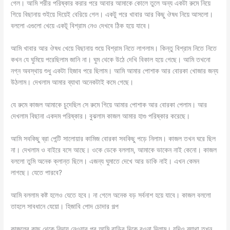
গেল। আমি শরীর পরিষ্কার করার পরে আবার আমাকে কোলে তুলে অন্য একটা রুমে নিয়ে
গিয়ে বিছানায় শুইয়ে দিয়েই বেরিয়ে গেল। একটু পরে খাবার আর কিছু ঔষধ নিয়ে আসলো।
বললো এগুলো খেয়ে একটূ বিশ্রাম নেও দেখবে ঠিক হয়ে যাবে।
আমি খাবার আর ঔষধ খেয়ে বিছানায় শুয়ে বিশ্রাম নিতে লাগলাম। কিন্তু বিশ্রাম নিতে নিতে
কখন যে ঘুমিয়ে পরেছিলাম জানি না। ঘুম থেকে উঠে দেখি বিকাল হয়ে গেছে। আমি তখনো
নগ্ন অবস্থায় শুধু একটা হিজাব পরে ছিলাম। আমি আমার পোশাক আর বোরকা খোজার জন্য
উঠলাম। দেখলাম আমার ব্যাথা অনেকটাই কমে গেছে।
যে রুমে কাজল আমাকে চুদেছিল সে রুমে গিয়ে আমার পোশাক আর বোরকা পেলাম। আর
দেখলাম বিছানা একদম পরিষ্কার। বুঝলাম কাজল আমার হাগু পরিষ্কার করেছে।
আমি সবকিছু ব্রা পেন্টি সালোয়ার কামিজ বোরকা সবকিছু পড়ে নিলাম। কাজল তখন ঘরে ছিল
না। দেখলাম ও বাইরে বসে আছে। ওকে ডেকে বললাম, আমাকে ভাকেন নাই কেনো। কাজল
বললো তুমি অনেক ক্লান্ত ছিলে। এজন্য ঘুমাতে দেখে আর ডাকি নাই। এখন কেমন
লাগছে। যেতে পারবে?
আমি বললাম কষ্ট হলেও যেতে হবে। না গেলে অনেক বড় সর্বনাশ হয়ে যাবে। কাজল বললো
তাহলে সাবধানে যেয়ো। হিজাবি পোদ চোদার গল্প
কাজলের কাছ থেকে বিদায় নেওয়ার পর আমি বাড়ির দিকে রওনা দিলাম। যদিও ব্যাথা তখন