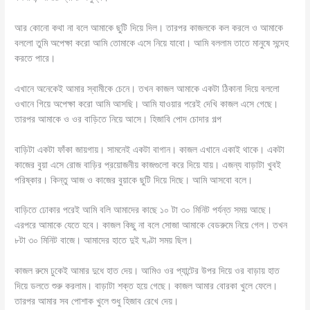
আর কোনো কথা না বলে আমাকে ছুটি দিয়ে দিল। তারপর কাজলকে কল করলে ও আমাকে
বললো তুমি অপেক্ষা করো আমি তোমাকে এসে নিয়ে যাবো। আমি বললাম তাতে মানুষে সন্দেহ
করতে পারে।
এখানে অনেকেই আমার স্বামীকে চেনে। তখন কাজল আমাকে একটা ঠিকানা দিয়ে বললো
ওখানে গিয়ে অপেক্ষা করো আমি আসছি। আমি যাওয়ার পরেই দেখি কাজল এসে গেছে।
তারপর আমাকে ও ওর বাড়িতে নিয়ে আসে। হিজাবি পোদ চোদার গল্প
বাড়িটা একটা ফাঁকা জায়গায়। সামনেই একটা বাগান। কাজল এখানে একাই থাকে। একটা
কাজের বুয়া এসে রোজ বাড়ির প্রয়োজনীয় কাজগুলো করে দিয়ে যায়। এজন্য বাড়াটা খুবই
পরিষ্কার। কিন্তু আজ ও কাজের বুয়াকে ছুটি দিয়ে দিছে। আমি আসবো বলে।
বাড়িতে ঢোকার পরেই আমি বলি আমাদের কাছে ১০ টা ৩০ মিনিট পর্যন্ত সময় আছে।
এরপরে আমাকে যেতে হবে। কাজল কিছু না বলে সোজা আমাকে বেডরুমে নিয়ে গেল। তখন
৮টা ৩০ মিনিট বাজে। আমাদের হাতে দুই ঘণ্টা সময় ছিল।
কাজল রুমে ঢুকেই আমার দুধে হাত দেয়। আমিও ওর প্যান্টের উপর দিয়ে ওর বাড়ায় হাত
দিয়ে ডলতে শুরু করলাম। বাড়াটা শক্ত হয়ে গেছে। কাজল আমার বোরকা খুলে ফেলে।
তারপর আমার সব পোশাক খুলে শুধু হিজাব রেখে দেয়।