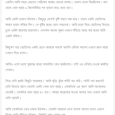
একদিন আমি শহরে বেড়াতে গেছিলাম আমার বোনের বাসায়। সেখান থেকে ফিরছিলাম। বাস
থেকে নেমে প্রায় ৬ কিলোমিটার পথ ভ্যানে করে যেতে হবে।
আমি একটা ভ্যানে উঠলাম। কিছুদূর যেতেই বৃষ্টি পরতে শুরু করে। ভ্যান একটা হোটেলের
সামনে ভ্যান নামিয়ে দিল। সে বৃষ্টির মধ্যে যেতে পারবেনা। আমি ভাড়া দিয়ে হোটেলের ভিতরে
ঢুকে একটা জায়গায় দাড়ালাম। দেখলাম অনেক পুরুষ ওখানে দাঁড়িয়ে আছে যার মধ্যে আমি
একাই মহিলা।
কিছুক্ষণ পরে হোটেলের একটা ছেলে আমাকে বললো আপনি এদিকে আসেন ওখানে রুমে আছে
ওখানে গিয়ে বসেন।
আমিও এতো গুলো পুরুষের মধ্যে অস্বস্তি বোধ করছিলাম। তাই ওর দেখিয়ে দেওয়া রুমটায়
গেলাম।
গিয়ে দেখি রুমটা কিছুটা অন্ধকার। আমি সূইচ খুঁজে লাইট অন করি। লাইট অন করতেই
দেখি ভিতরে আগে থেকেই একটা লোক বসে আছে। লোকটাকে এর আগে আমি অনেকবার
দেখেছি। লোকটার বয়স প্রায় ৪০ হবে। আমার মাদ্রাসায় যাওয়া আসার পথে ওনাকে আমি
দেখি প্রায়ই।
আমি লোকটাকে দেখে চমকে উঠলাম। লোকটা আমাকে দেখে বললো আসেন বসেন এখানে
কিন্তু আমি দাঁড়িয়ে রইলাম। হিজাবি পোদ চোদার গল্প