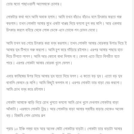
তোর মতো পাছাওয়ালী আলেমাকে চোদার।
লোকটার কথা শুনে আমি অবাক হলাম। আমি তখন বাঁচাও বাঁচাও বলে চিৎকার করতে শুরু
করলাম। তখন লোকটা আমার মুখে একটা থাপ্পর দিয়ে বললো চুপ কর মাগি। আর একবার
চিৎকার করলে বাইরে থেকে লোক ডেকে এনে তোকে গন চোদন দেবো।
আমি তখন ভয় পেয়ে চিৎকার করা বন্ধ করলাম। তখন লোকটা আমার বোরকার উপার দিয়ে ই
আমার দুধ টিপতে শুরু করলো। আমি চুপ করে দাঁড়িয়ে রইলাম। এরপর আমার পাছায় হাত
দিয়ে টিপতে লাগল। আমি আর কোনো বাধা দিলাম না। কেননা এতে হিতে বিপরীত হতে
পারে। এরপর লোকটা আমার বোরকা খুলে ফেলল।
এবার কামিজের উপর দিয়ে আমার দুধ হাতে দিয়ে বলল। এ কতো বড় দুধ। এতো বড় দুধ
বানালি কেমনে রে মাগি। আমি কিছুই বললাম না। এরপর লোকটা তার বাড়া বের করলো।
আমি চোখ বন্ধ করে রইলাম।
লোকটা আমাকে ঝাড়ি দিয়ে চোখ খুলতে বললো আমি চোখ খুলে দেখলাম লোকটার বাড়া
আঁকাটা। এরমানে লোকটা হিন্দু। আর লোকটার বাড়া আমার স্বামীর বাড়ার থেকেও অনেক
বড়। হিজাবি পোদ চোদার গল্প
প্রায় ১০ ইঞ্চি লম্বা হবে আর অনেক মোটা লোকটার বাড়টা। লোকটা তার বাড়াটা আমার