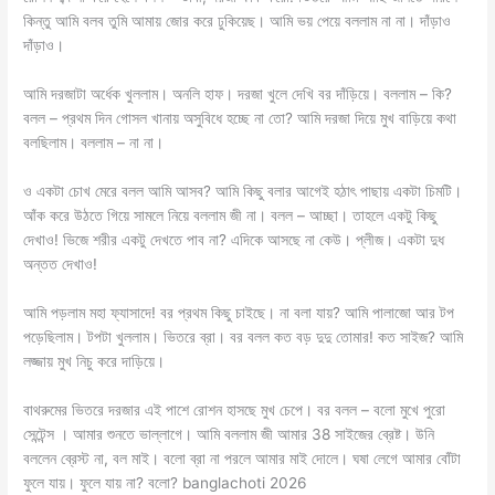
কিন্তু আমি বলব তুমি আমায় জোর করে ঢুকিয়েছ। আমি ভয় পেয়ে বললাম না না। দাঁড়াও
দাঁড়াও।
আমি দরজাটা অর্ধেক খুললাম। অনলি হাফ। দরজা খুলে দেখি বর দাঁড়িয়ে। বললাম – কি?
বলল – প্রথম দিন গোসল খানায় অসুবিধে হচ্ছে না তো? আমি দরজা দিয়ে মুখ বাড়িয়ে কথা
বলছিলাম। বললাম – না না।
ও একটা চোখ মেরে বলল আমি আসব? আমি কিছু বলার আগেই হঠাৎ পাছায় একটা চিমটি।
আঁক করে উঠতে গিয়ে সামলে নিয়ে বললাম জী না। বলল – আচ্ছা। তাহলে একটু কিছু
দেখাও! ভিজে শরীর একটু দেখতে পাব না? এদিকে আসছে না কেউ। প্লীজ। একটা দুধ
অন্তত দেখাও!
আমি পড়লাম মহা ফ্যাসাদে! বর প্রথম কিছু চাইছে। না বলা যায়? আমি পালাজো আর টপ
পড়েছিলাম। টপটা খুললাম। ভিতরে ব্রা। বর বলল কত বড় দুদু তোমার! কত সাইজ? আমি
লজ্জায় মুখ নিচু করে দাড়িয়ে।
বাথরুমের ভিতরে দরজার এই পাশে রোশন হাসছে মুখ চেপে। বর বলল – বলো মুখে পুরো
সেন্টেন্স । আমার শুনতে ভাল্লাগে। আমি বললাম জী আমার 38 সাইজের ব্রেষ্ট। উনি
বললেন ব্রেস্ট না, বল মাই। বলো ব্রা না পরলে আমার মাই দোলে। ঘষা লেগে আমার বোঁটা
ফুলে যায়। ফুলে যায় না? বলো? banglachoti 2026