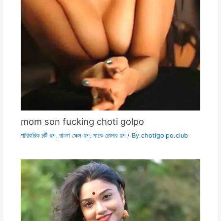
mom son fucking choti golpo
পারিবারিক চটি গল্প
,
বাংলা সেক্স গল্প
,
মাকে চোদার গল্প
/ By
chotigolpo.club