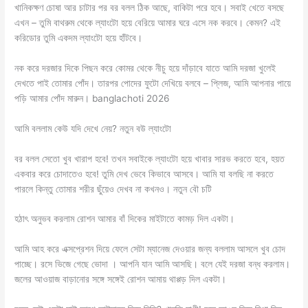
খানিকক্ষণ চোষা আর চাটার পর বর বলল ঠিক আছে, বাকিটা পরে হবে। সবাই খেতে বসছে
এখন – তুমি বাথরুম থেকে ল্যাংটো হয়ে বেরিয়ে আমার ঘরে এসে নক করবে। কেমন? এই
করিডোর তুমি একদম ল্যাংটো হয়ে হাঁটবে।
নক করে দরজার দিকে পিছন করে কোমর থেকে নীচু হয়ে দাঁড়াবে যাতে আমি দরজা খুলেই
দেখতে পাই তোমার পোঁদ। তারপর পোদের ফুটো দেখিয়ে বলবে – প্লিজ, আমি আপনার পায়ে
পড়ি আমার পোঁদ মারুন। banglachoti 2026
আমি বললাম কেউ যদি দেখে নেয়? নতুন বউ ল্যাংটো
বর বলল সেতো খুব খারাপ হবে! তখন সবাইকে ল্যাংটো হয়ে খাবার সারভ করতে হবে, হয়ত
একবার করে চোদাতেও হবে! তুমি দেখ ভেবে কিভাবে আসবে। আমি যা বলছি না করতে
পারলে কিন্তু তোমার শরীর ছুঁয়েও দেখব না কখনও। নতুন বৌ চটি
হঠাৎ অনুভব করলাম রোশন আমার বাঁ দিকের মাইটাতে কামড় দিল একটা।
আমি আহ করে এক্সপ্রেশন দিয়ে ফেলে সেটা ম্যানেজ দেওয়ার জন্য বললাম আসলে খুব চোদ
পাচ্ছে। রসে ভিজে গেছে ভোদা । আপনি যান আমি আসছি। বলে যেই দরজা বন্ধ করলাম।
জলের আওয়াজ বাড়ানোর সঙ্গে সঙ্গেই রোশন আমায় থাপ্পড় দিল একটা।