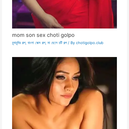
mom son sex choti golpo
চুদাচুদির গল্প
,
বাংলা সেক্স গল্প
,
মা ছেলে চটি গল্প
/ By
chotigolpo.club