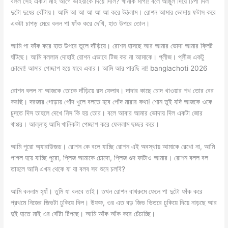
বলল সেই একটা মাই আগে ভাইয়াকে দিয়ে দিলি? খানকি মাগী! বলে আঙুল দিয়ে চিপা দিল
দুটো দুধের বোঁটায়। আমি আ আ আ আ আ করে উঠলাম। রোশন আমার ভোদায় ফটাস করে
একটা চাপড় মেরে বলল পা ফাঁক করে দেখি, হাত উপরে তোল।
আমি পা ফাঁক করে হাত উপরে তুলে দাঁড়িয়ে। রোশন হাসছে আর আমার ভোদা আমার ক্লিট
ঘাঁটছে। আমি বললাম দোহাই রোশন এভাবে টিজ কর না আমাকে। প্লীজ। প্লীজ একটু
চোদো! আমার পেচ্ছাপ হয়ে যাবে এবার। আমি আর পারছি না! banglachoti 2026
রোশন বলল না আজকে তোকে দাঁড়িয়ে রস ফেলাব। দাদার কাছে চোদ খাওয়ার শখ তোর বের
করছি। দরজার গোড়ায় পোঁদ খুলে বলতে হবে পোঁদ মারার কথা! শোন তুই যদি আজকে ওকে
চুদতে দিস তাহলে দেখে নিস কি হয় তোর। বলে আবার আমার ভোদায় দিল একটা জোর
থাপ্পর। আল্লাহ্ আমি খানিকটা পেচ্ছাপ করে ফেললাম ছচ্ছর করে।
আমি পুরো অ্যারাউজড। রোশন কে বলে যাচ্ছি রোশন এই অবস্থায় আমাকে রেখো না, আমি
পাগল হয়ে যাচ্ছি পুরো, প্লিজ আমাকে চোদো, প্লিজ গুদ ফাটাও আমার। রোশন বলল বল
তাহলে আমি এখন থেকে যা যা বলব সব শুনে চলবি?
আমি বললাম হ্যাঁ। তুমি যা বলবে তাই। তখন রোশন বাথরুমে ফেলে পা দুটো ফাঁক করে
প্রথমে নিজের জিভটা ঢুকিয়ে দিল। উফফ, ওর এত বড় জিভ ভিতরে ঢুকিয়ে দিয়ে নাড়ছে আর
দুই হাতে মাই এর বোঁটা টিপছে। আমি আঁক আঁক করে চেঁচাচ্ছি।