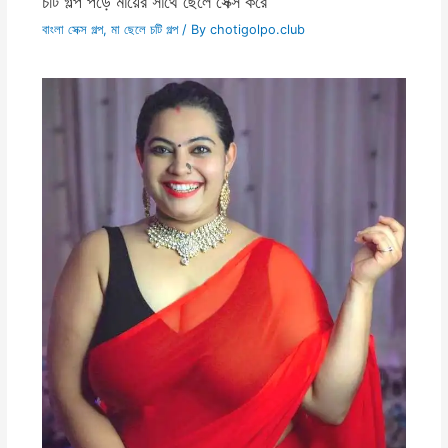
চটি গল্প পড়ে মায়ের সাথে ছেলে সেক্স করে
বাংলা সেক্স গল্প
,
মা ছেলে চটি গল্প
/ By
chotigolpo.club