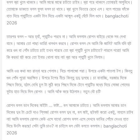
বলল ব্রা খুলে থাকবে। আমি মাঝে মাঝে চাটতে চাইব। ব্রা পরে থাকলে তোমারই অসুবিধে।
তোমাকে ডাকতে বলল ফুফা বলল চা খাবে। ব্রা খুলে ভিতরে রেখে এস। বলে পায়ের ফাঁকে
হাত দিয়ে প্যান্টিতে একটা টান দিয়ে একটা আঙ্গুল একটু ঘেঁটে দিল গুদে। banglachoti
2026
তারপর বলল – আর হ্যাঁ, প্যান্টিও পরবে না। আমি বললাম রোশন বাইরে থেকে সব দেখা
যাবে। আমার তো পাছা ভারি! থলথল করবে। রোশন বলল সে আমি কি জানি? আমি যদি হুট
করে গুদ বা পোঁদ চাটতে চাই তখন পারবে তো ব্রা প্যান্টি খুলে চাটাতে? পারলে পরো! আমি
কি করব! হুট করে তো ইনার খোলা যায় না! ব্রা আর প্যান্টি খুলে নিলাম।
আমি ওর কথা মত রান্না ঘরে গেলাম। নিচে পালাজো পরা। উপরে একটা পাতলা টপ। কিন্তু
গুদ পোঁদ পুরো অরক্ষিত। উপরে টপের নীচে কিন্তু দুদু দুলছে। চা বানাচ্ছি, দরজার দিকে
পিছন ফিরে, হঠাৎ দেখি চুল টা মুঠি করে পিছন দিকে টেনে প্যান্টির মধ্যে দিয়ে সোজা পোদের
ফুটয় হাত দিয়ে দিল রোশন । আমি আঁক করে উঠলাম। নতুন বৌ চটি
রোশন বলল ডান দিকের মাইটা … ফাষ্ট… বল আমাকে চাটতে। আমি বললাম আমার ডান
দিকের দুধ টা চেটে দাও প্লিজ! রোশন বলল দুধ না, বল মাই, ছটফট করো একটু, নাহলে চাটব
না! আমি বললাম রোশন কেউ এসে যাবে! রোশন বলল এসে দেখবে ভাবির পোঁদে দেওর হাত
দিয়ে উংলি করছে! সেটা তুমি চাও? না চাইলে বল যেটা বলতে বললাম। banglachoti
2026