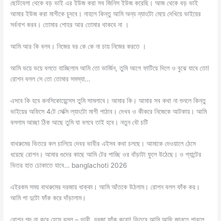
ছোটবেলা থেকে বড় ভাই এর ইউজ করা সব জিনিস ইউজ করেছি। আজ থেকে বড় ভাই
আমার ইউজ করা মাগীকে চুদবে। নাহলে কিন্তু আমি অন্য ন্যাংটো মেয়ে দেখিয়ে ভাইয়ের
সর্বনাশ করব। তোমার শোহর আর তোমার থাকবে না ।
আমি আর কি বলব। নিজের বর কে কে না চায় নিজের করতে ।
আমি ভয়ে ভয়ে বলতে যাচ্ছিলাম আমি তো ভার্জিন, তুমি আগে ফাটিয়ে দিলে ও বুঝে যাবে তো!
রোশন বলল সে তো তোমার সমস্যা…
এসবে কি হবে কনসিকোয়েন্সেস তুমি সামলাবে। আমার কি। আমার সব কথা না শুনলে কিন্তু
ভাইয়ের অফিসে 4টে সেক্সি ল্যাংটো মাগী পাঠাব। দেখব ও কীকরে নিজেকে আটকায়। আমি
বললাম আচ্ছা ঠিক আছে তুমি যা বলবে তাই হবে। নতুন বৌ চটি
বাথরুমের ভিতরে কল চালিয়ে দেবর ভাবীর এইসব কথা চলছে। আমাকে দেওয়ালে ঠেসে
ধরেছে রোশন। আমার গুদের কাছে আমি টের পাচ্ছি ওর বাঁড়াটা ফুলে উঠেছে। ও প্যান্টের
ভিতর হাত ঢোকাতে যাবে… banglachoti 2026
এইরকম সময় বাথরুমের দরজায় ধাক্কা। আমি আঁতকে উঠলাম। রোশন বলল ফাঁক কর।
আমি পা দুটো ফাঁক করে দাঁড়ালাম।
রোশন শব্দ না করে হেসে বলল – ভাবী, দরজা ফাঁক করো! ভিতরে আমি আছি জানতে পারলে