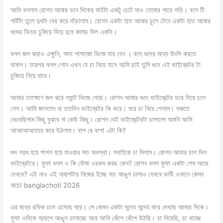
আমি বললাম রোশন আমার ডান দিকের মাইটা একটু চেটে দাও তোমার পায়ে পড়ি। বলে টি
শার্টটা তুলে দুধটা বের করে দাঁড়ালাম। রোশন একটা হাত আমার চুলে টেনে একটা হাত আমার
গুদের ভিতর ঢুকিয়ে দিয়ে দুধে কামড় দিল একটা।
বলল জল ঝরাও এক্ষুনি, সাদা পালাজো ভিজে যায় যেন । বলে গুদের মধ্যে উংলি করতে
থাকল। তারপর বলল শোন এখন যে চা নিয়ে যাবে আমি চাই তুমি গুদে এই ভাইব্রেটর টা
ঢুকিয়ে নিয়ে যাবে।
আমার ততক্ষণে জল ঝরে প্যান্ট ভিজে গেছে। রোশন আমার গুদে ভাইব্রেটর ভরে দিয়ে চলে
গেল। আমি জানতাম না ততদিন ভাইব্রেটর কি করে। ঘরে চা নিয়ে গেলাম। শুরুতে
ভেবেছিলাম কিছু বুঝবে না কেউ কিছু। রোশন যেই ভাইব্রেটরটা চালালো অমনি আমি
আআআআহহহ করে উঠলাম। বাপ রে বাপ! এটা কি?
গুদ গরম হয়ে পাগল হয়ে যাওয়ার মত অবস্থা। সবাইকে চা দিলাম। রোশন আবার চাপ দিল
ভাইব্রেটরে। ফুফা বলল ও কি বৌমা ওরকম করছ কেন? রোশন বলল ফুফা একটা গেম আছে
দেখবে? এই নাও এই অ্যাপটায় নিজের ইচ্ছে মত আঙুল চালাও দেখবে ভাবী ওখানে কেমন
নাচে! banglachoti 2026
এর মধ্যে রফিক চলে এসেছে ঘরে। সে কেমন একটা সন্দেহ সন্দেহ করে দেখছে আমার দিকে।
ফুফা ওদিকে অ্যাপে আঙুল চালাচ্ছে আর আমি কেঁপে কেঁপে উঠছি। চা দিয়েছি, চা খাচ্ছে