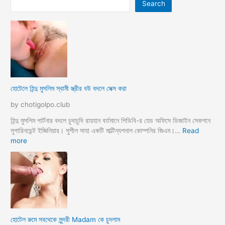
Search
হোটেলে হিন্দু মুসলিম স্বামী স্ত্রীর বউ বদলে সেক্স করা
by chotigolpo.club
হিন্দু মুসলিম পার্টনার বদলে চুদাচুদি রায়হান বর্তমানে পিডিবি-র হেড অফিসে ডিজাইন সেকশনে
সুপারিনডেন্ট ইজ্ঞিনিয়ার। সুশীল সাহা একটি মাল্টিন্যশনাল কোম্পনির জিএম।…
Read
:
more
হো
টে
লে
হি
ন্দু
মু
স
হোটেল রুমে সবথেকে সুন্দরী Madam কে চুদলাম
লি