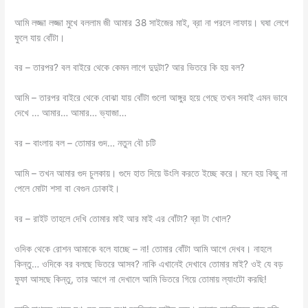
আমি লজ্জা লজ্জা মুখে বললাম জী আমার 38 সাইজের মাই, ব্রা না পরলে লাফায়। ঘষা লেগে
ফুলে যায় বোঁটা।
বর – তারপর? বল বাইরে থেকে কেমন লাগে দুদুটা? আর ভিতরে কি হয় বল?
আমি – তারপর বাইরে থেকে বোঝা যায় বোঁটা গুলো আঙ্গুর হয়ে গেছে তখন সবাই এমন ভাবে
দেখে … আমার… আমার… ভ্যাজা…
বর – বাংলায় বল – তোমার গুদ… নতুন বৌ চটি
আমি – তখন আমার গুদ চুলকায়। গুদে হাত দিয়ে উংলি করতে ইচ্ছে করে। মনে হয় কিছু না
পেলে মোটা শসা বা বেগুন ঢোকাই।
বর – রাইট তাহলে দেখি তোমার মাই আর মাই এর বোঁটা? ব্রা টা খোল?
ওদিক থেকে রোশন আমাকে বলে যাচ্ছে – না! তোমার বোঁটা আমি আগে দেখব। নাহলে
কিন্তু… ওদিকে বর বলছে ভিতরে আসব? নাকি এখানেই দেখাবে তোমার মাই? ওই যে বড়
ফুফা আসছে কিন্তু, তার আগে না দেখালে আমি ভিতরে গিয়ে তোমায় ল্যাংটো করছি!