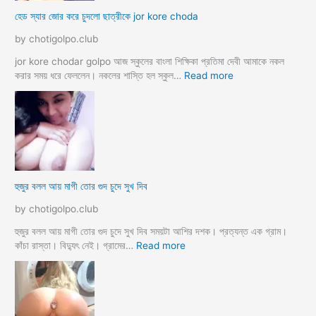
চু
দ
হেড স্যার জোর করে চুদলো ছাত্রীকে jor kore choda
দ
লা
লা
ম
by chotigolpo.club
ম
মা
ও
jor kore chodar golpo আজ স্কুলের বাংলা শিক্ষিকা প্রতিমা দেবী আমাকে নকল
দি
:
করার সময় ধরে ফেললেন। নকলের শাস্তি হল স্কুল…
Read more
দি
হে
র
ড
স্যা
র
জো
র
ক
হুজুর বলল আয় মাগী তোর গুদ চুদে সুখ দিব
রে
চু
by chotigolpo.club
দ
লো
হুজুর বলল আয় মাগী তোর গুদ চুদে সুখ দিব সময়টা আশির দশক। প্রত্যন্ত এক গ্রাম।
ছা
:
কাঁচা রাস্তা। বিদ্যুৎ নেই। গ্রামের…
Read more
ত্রী
হু
কে
জু
j
র
o
ব
r
ল