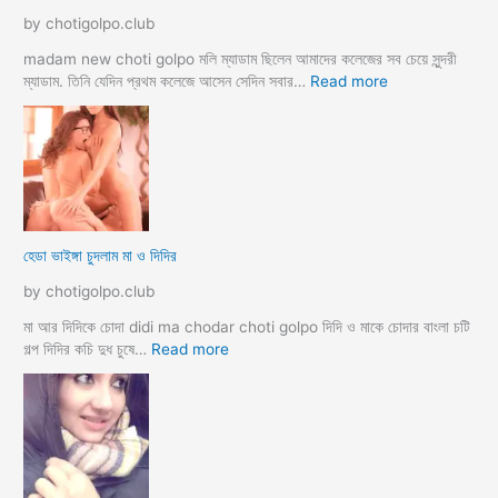
ম
by chotigolpo.club
স্বা
মী
madam new choti golpo মলি ম্যাডাম ছিলেন আমাদের কলেজের সব চেয়ে সুন্দরী
স্ত্রী
:
ম্যাডাম. তিনি যেদিন প্রথম কলেজে আসেন সেদিন সবার…
Read more
র
হো
ব
টে
উ
ল
ব
রু
দ
মে
লে
স
সে
ব
হেডা ভাইঙ্গা চুদলাম মা ও দিদির
ক্স
থে
ক
কে
by chotigolpo.club
রা
সু
ন্দ
মা আর দিদিকে চোদা didi ma chodar choti golpo দিদি ও মাকে চোদার বাংলা চটি
রী
:
গল্প দিদির কচি দুধ চুষে…
Read more
M
হে
a
ডা
d
ভা
a
ই
m
ঙ্গা
কে
চু