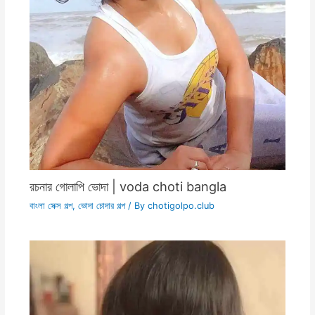
রচনার গোলাপি ভোদা | voda choti bangla
বাংলা সেক্স গল্প
,
ভোদা চোদার গল্প
/ By
chotigolpo.club