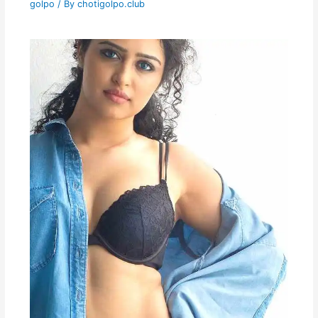
golpo
/ By
chotigolpo.club