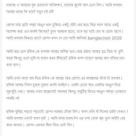
তারপর ও আমাকে মুখ চোদালো খানিকক্ষণ, তারপর মুখেই মাল ঢেলে দিল। আমি বললাম
আমার গুদের কি হবে? নতুন বৌ চটি
রোশন তার দুটো লম্বা আঙুল গুদে ঢুকিয়ে একটু ঘেঁটে বের করে নিয়ে বলল আরে একটু
অপেক্ষা কর! এত জলদি কিসের? চুদব আজকে রাতে, তবে বড় ভাই যেন না চোদে আগে।
আমি বললাম কিকরে হবে? রোশন বলল সে তো আমি জানিনা! banglachoti 2026
আমি ঘরে এসে রফিক কে বললাম আমার মাসিক হয়ে গেছে হঠাৎ! আমার দুদু নিয়ে যা খুশি
করো কিন্তু এখন তুমি যা বললে করব কীকরে? রফিক বলল তাহলে আমার মাল খসিয়ে দাও
কথা বলে।
আমি তখন অন্য নাম দিয়ে রফিক কে আমার আর রোশন এর বাথরুমের ঘটনা টা বললাম।
রফিক আমার নিপল চুষতে চুষতে গল্পটা শুনছিল। একটা চোষে আর একটায় আঙুল দিয়ে
সুড়সুড়ি দেয়। আমার তখন যাচ্ছেতাই অবস্থা কিন্তু প্যান্টির ভিতর আঙুল পর্যন্ত ঢোকাতে
পারছি না!
রফিক ঘুমিয়ে পড়তে পড়তেই রোশন দরজায় টোকা দিল। বলল দেখি বাঁ দিকের দুধটা দেখাও !
আমি বললাম এখন? বলল হ্যাঁ । আমি বাধ্য হলাম টপ এর তলা থেকে ব্রা খুলে মাইটা বের
করে আনতে। রোশন একবার জিভ দিয়ে চেটে দিল।