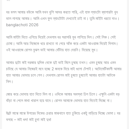
বর বলল আমার বউকে আমি যখন খুশি আদর করতে পারি, এই হাফ ল্যাংটো ব্যাপারটা খুব
ভাল লাগছে আমার। আমি এখন ফুল ন্যাংটোটা দেখতেই চাই না। তুমি মাইটা ধরতে দাও।
banglachoti 2026
আমি মাইটা দিতে এগিয়ে দিয়েই দেখলাম বর সরাসরি মুখ লাগিয়ে দিল। সেই লিক। সেই
চোষা। আমি আর নিজেকে ধরে রাখতে না পেরে আঁক করে একটা আওয়াজ দিয়েই দিলাম।
ওই আওয়াজে রোশন বুঝল ভাই আমার বোঁটায় হাত দেয়নি। দিয়েছে মুখ।
আমার দুটো মাই দরজার দুদিক থেকে দুই ভাই মিলে চুষছে তখন। এমন চুষছে আর এমন
চাটছে যে আমার নিজেরই মনে হচ্ছে 2 জনকে দিয়ে মাই গুলো টেপাই। অটোমেটিকালী আমার
হাত আমার ভোদায় চলে গেল। দেখলাম রোশন মাই চুষতে চুষতেই আমার হাতটা আটকে
নিল।
জোর করে ভোদায় হাত দিতে দিল না। ওদিকে আমার অবস্থা ঢিল ঢিলে। এক্ষুনি একটা বড়
বাঁড়া না পেলে মাথা খারাপ হয়ে যাবে। রোশন আমাকে ভোদায় হাত দিতেই দিচ্ছে না।
উল্টে মাঝে মাঝে উপরের দিকের চেরার মাঝখানে হাত ঢুকিয়ে একটু নাড়িয়ে দিচ্ছে ভোদা। বর
বলছে – মাই গুদ! মাই চুদ! মাই দুধ!