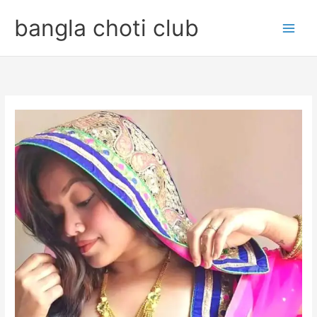
Skip
bangla choti club
to
content