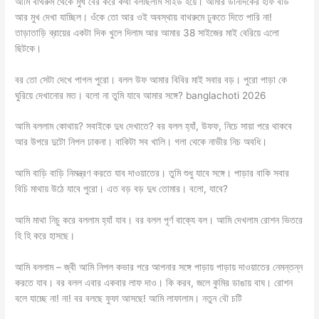
আমি বাথরুম থেকে মুখ বের করে কথা বলছিলাম সাইড হয়ে। আমার ডানদিকের হাফ বডি
আর মুখ দেখা যাচ্ছিল। ওঁকে তো আর ওই অবস্থায় বাথরুমে ঢুকতে দিতে পারি না!
তাড়াতাড়ি ব্রায়ের একটা দিক খুলে দিলাম আর আমার 38 সাইজের মাই বেরিয়ে এলো
ছিটকে।
বর তো সেটা দেখে পাগল পুরো। বলল উফ আমার বিবির মাই সবার বড়। পুরো পাড়া কে
ঘুরিয়ে দেখানোর মত। বলো না তুমি যাবে আমার সঙ্গে? banglachoti 2026
আমি বললাম কোথায়? সবাইকে দুধ দেখাতে? বর বলল হ্যাঁ, উফফ, নিচে সায়া পরে থাকবে
আর উপরে দুটো নিপল ঢাকনা। বাকিটা সব খালি। গলা থেকে নাভীর নিচ অবধি।
আমি বাড়ি বাড়ি নিমন্ত্রণ করতে যাব দাওয়াতের। তুমি শুধু যাবে সঙ্গে। পাড়ার বাকি সবার
বিচি মাথায় উঠে যাবে পুরো। এত বড় বড় দুধ তোমার। বলো, যাবে?
আমি মাথা নিচু করে বললাম হ্যাঁ যাব। বর বলল পূর্ণ বাক্যে বল। আমি দেখলাম রোশন ভিতরে
হি হি করে হাসছে।
আমি বললাম – জ্বী আমি নিপল কভার পরে আপনার সঙ্গে পাড়ায় পাড়ায় দাওয়াতের নেমন্তন্ন
করতে যাব। বর বলল এবার একবার লাফ দাও। কি করব, জলে কুমির ডাঙায় বাঘ। রোশন
বলে যাচ্ছে না! না! বর বলছে ফুফা আসছে! আমি লাফালাম। নতুন বৌ চটি