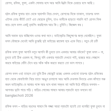
রোশন, রফিক, ফুফা, একটা সোফায় বসে আর আমি উল্টো দিকে চেয়ারে বসে আছি।
হঠাৎ রফিক ফুফার হাত থেকে অ্যাপটা নিয়ে দেখল, রোশনের দিকে তাকাল, তারপর বলল
এইসব তোর কীর্তি তো? এত মেয়েকে চুদিস, তাও ভাবীকে ছাড়তে পারলি না? রোশন ফিক
করে হেসে বলল একটু র‍্যাগিং করছিলাম আর কি। চুদিনি। জিজ্ঞেস কর।
আমি অবাক হয়ে যাচ্ছিলাম ওদের কথা শুনে। ভাইব্রেটর কিছুক্ষণের জন্য থেমেছিল। ফুফা
বলল বৌমাকে দেখেই আমি বুঝেছি দুই ভাইয়ের ঝামেলা হবে একে নিয়ে। নতুন বৌ চটি
রফিক বলল ফুফা আপনি বলুন আপনি কী চুদতে চান একবার আমার বউকে? ফুফা বলল – না,
চুদতে চাই ঠিক এরকম না, কিন্তু যদি একবার ল্যাংটো দেখতে পাই, ছরছর করে পেচ্ছাপ
করবে মাইয়ের বোঁটা টেনে ধরে আঁক আঁক করতে করতে তো ভাল লাগবে।
রোশন বলল ওহ! তাহলে তো তুমি ঠিক মোমেন্টে রয়েছ একদম এখানে! তারপর হঠাৎ রফিকের
হাত থেকে মোবাইলটা নিয়ে তাতে আঙুল চালালো আর আমি দেখলাম ভিতরে এমন কাঁপতে শুরু
করল ভাইব্রেটর যে আমার পক্ষে আর বসে থাকা সম্ভব না! আমি উঠে দাঁড়িয়ে বললাম –
আপনার দুটো পায়ে পড়ি। বাড়ির লোকের সামনে আমায় ল্যাংটো হতে বলবেন না!
banglachoti 2026
রফিক বলল – বাড়ির বড়দের সামনে কি লজ্জা আর! ল্যাংটো হতেই তো বলেছি! ফুফা চুদবে না