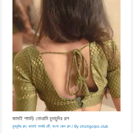
জামাই শাশুড়ি নোংরামি চুদাচুদির গল্প
চুদাচুদির গল্প
,
জামাই শাশুড়ি চটি
,
বাংলা সেক্স গল্প
/ By
chotigolpo.club