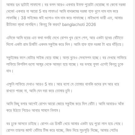
আমার দুধ দুটোই লাফালো। বর বলল আরও একবার উফফ পুরোটা বেরোচ্ছ না কেনো দরজা
থেকে! একবার না আরো 5 বার লাফাও! আমি বাথরুমের দরজা হাফ খুলে দাম দাম করে
লাফাচ্ছি। 38 সাইজের মাই গুলোও দাম দাম করে লাফাচ্ছে। মাইগুলো ভারী এত, আমার
রীতিমত ব্যথা লাগছিল। কিন্তু কি করব? banglachoti 2026
এদিকে আমি বরের এত কথা শুনছি দেখে রোশন খুব রেগে গেল, আর একটা দুধের বোঁটাতে
দিলো একটা রাম চিমটি! একদম স্কুইজ করে দিল। আমি হাফ হাফ দরজা টা ধরে দাঁড়িয়ে।
স্কুইজের ফলে বোটার সাইজ বেড়ে যাচ্ছ। অন্য বুবেও সেনসেশন হচ্ছে। বর দেখছে লাফিয়ে
লাফিয়ে কিশমিশ গুলো আঙ্গুর থেকে আমড়া হয়ে যাচ্ছে। বর বলছে ফুফা এলেই কিন্তু ঢুকে
যাব।
এক্ষুনি লাফিয়ে দেখাও আরও 5 বার। আর বলো যে তোমার খানকি গুদের রস আর ধরে
রাখতে পারছ না, আমি যেন দয়া করে তোমায় চুদি।
আমি কিছু বলার আগেই রোশন আরো জোরে স্কুইজ করে দিল বোঁটা। আমি আবারও আঁক
করে উঠতে গিয়েও আবার সামলে নিলাম।
বর ঢুকে আসতে চাইছে। রোশন এর চিমটি খেয়ে আমার একটা দুদু পুরো লাল হয়ে গেছে।
রোশন তারপর জাস্ট বোঁটায় টিজ করে যাচ্ছে, জিভ দিয়ে সুড়সুড়ি দিচ্ছে, আমার পেটের