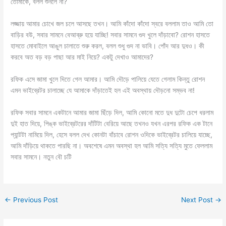
তোমাকে, বলল শুনলে না?
লজ্জায় আমার চোখে জল চলে আসছে তখন। আমি কাঁদো কাঁদো স্বরে বললাম তাও আমি তো
বাড়ির বউ, সবার সামনে বেআব্রু হয়ে যাচ্ছি! সবার সামনে গুদ খুলে দাঁড়াবো? রোশন হাসতে
হাসতে মোবাইলে আঙুল চালাতে শুরু করল, বলল শুধু গুদ না ভাবি। পোঁদ আর দুধও। কী
করবে অত বড় বড় পাছা আর মাই নিয়ে? একটু দেখাও আমাদের?
রফিক এসে জামা খুলে দিতে গেল আমার। আমি দৌড়ে পালিয়ে যেতে গেলাম কিন্তু রোশন
এমন ভাইব্রেটর চালাচ্ছে যে আমাকে দাঁড়াতেই হল এই অবস্থায় দৌড়নো সম্ভব না!
রফিক সবার সামনে একটানে আমার জামা ছিঁড়ে দিল, আমি কোনো মতে দুধ দুটো চেপে ধরলাম
দুই হাত দিয়ে, পিঙ্ক ভাইব্রেটরের দাঁটিটা বেরিয়ে আছে তখনও যখন এরপর রফিক এক টানে
প্যান্টটা নামিয়ে দিল, হেসে বলল দেখ কোনটা বাঁচাবে রোশন ওদিকে ভাইব্রেটর চালিয়ে যাচ্ছে,
আমি দাঁড়িয়ে থাকতে পারছি না। অবশেষে এমন অবস্থা হল আমি সত্যি সত্যি মুতে ফেললাম
সবার সামনে। নতুন বৌ চটি
←
Previous Post
Next Post
→