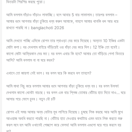
ভিতরটা শিরশির করছে পুরো।
আমি বললাম দাঁড়াও দাঁড়াও লাফাচ্ছি। বলে আবার 5 বার লাফালাম। তারপর বললাম –
আমার গুদে আপনার বাঁড়া ঢুকিয়ে ধন্য করুন আমাকে, নাহলে আমার খানকি গুদ আর ধরে
রাখতে পারছি না। banglachoti 2026
আমি দেখতে পাচ্ছি এদিকে রোশন তার ল্যাওড়া বের করে দিয়েছে। অন্তত 10 ইঞ্চির একটা
মোটা কলা। বর দেখলাম বাইরে দাঁড়িয়েই ওর বাঁড়া বের করে দিল। 12 ইঞ্চি তো হবেই।
কালো মোটা আফ্রিকান দের মত। বর বলল এবার কি হবে? আমার তো দাঁড়িয়ে গেল! ভিতরে
আসি? আমি বললাম না না ঘরে করব?
এখানে তো জায়গা নেই ভাল। বর বলল ঘরে কি করবে বল তাহলে?
আমি মাথা নিচু করে বললাম আমার গুদে আপনার বাঁড়া ঢুকিয়ে ধন্য হব। বর বলল উফফ!
দেখলাম কালো ধোনটা নাচছে। বর বলল এক বার প্লিজ তোমার বোঁটায় হাত দিতে দাও… ঘরে
আসার পরে ফেলে চুদব। নতুন বৌ চটি
রোশন এই সময় আমার অন্য বোটায় মুখ লাগিয়ে দিয়েছে। চুষছে লিক করছে আর আমি মুখে
আওয়াজ অবধি করতে পারছি না। বোঁটায় হাত দেওয়ার কথাটায় এমন ভাবে লিক করতে শুরু
করল মনে হল আমি ওখানেই পেচ্ছাপ করে ফেলব! আমি বললাম এগুলো ঘরে পরে করলে হয়
না?