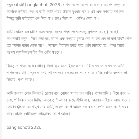
নতুন বৌ চটি banglachoti 2026 রোশন যেদিন যেদিন আসে তার আগের সপ্তাহে
আমাকে জানিয়ে দেয় যে ভাবী আমি পরের উইকে বুধবার যাব। এই এক সপ্তাহ দশ দিন
কিন্তু তুমি ভাইয়াকে গুদ দিবে না। দুধও দিবে না। পোঁদও দেবে না।
আমি তোমার গুদ চাটার সময় অন্য ছেলের গন্ধ পেলে কিন্তু মুশকিল আছে। আচ্ছা
আপনারাই বলুন। বিয়ে করা বর, তাকে এক সপ্তাহ চুদতে দেব না দুধ দেব না বলা যায়? পোঁদ
তো আমার বরের রোজ লাগে। সকালে বিকেলে দুবার করে পোঁদ চাটাতে হয়। কথা আছে
প্রথম অ্যানিভারসারির দিন পোঁদ মারবে।
কিন্তু রোশনের আজব দাবি। নিকা হয়ে আসা ইস্তক ওর দাবি সামলাতে সামলাতে আমি
পাগল হয়ে যাই। প্রথম দিনই গোসল করে বাথরুম থেকে বেরোতে যাচ্ছি রোশন বলল চলো
ভিতরে, কথা আছে।
আমি বললাম কোন ভিতরে? রোশন বলে গোসল খানায় চল ভাবি। তাড়াতাড়ি। গিয়ে বলল –
দেখ, পরিষ্কার বলে দিচ্ছি, আগে তুমি আমার কাছে এঁটো হবে, তারপর ভাইয়ার কাছে যাবে।
তোমার চুঁচিতে আগে মুখ দেব আমি, গুদুতে আগে আমার রস ঝরবে, পোঁদ আগে আমি মারব
আর তোমার বোঁটাগুলো কামড়াবও আগে আমি।
banglachoti 2026