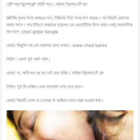
পেন্টি আর ট্রান্সপারেন্ট নাইটি পরে। নায়িকা থ্রিসাম চটি গল্প
রুক্মিণীর বুকের উপর কামড়ের দাগ, গিরিশের পিঠে নখের দাগ পড়েছে। সব বিষয়ই রেহানের
নজরে আসে। পরে টিভিতে বাচ্চাদের ডায়াপার এর এডভার্টাইজ দিলে রেহান একটু সারকাস্টিক
মনে বলে- choti golpo bangla
রেহান: কিছুদিন পর তো ডায়াপার কেনা লাগবে। www choti kahini
গিরিশ : কেন? তুই পরবি নাকি।
রেহান: না, আমি মনে হয় বড় ভাই হতে যাচ্ছি। নায়িকা থ্রিসাম চটি গল্প
গিরিশ: তুই কি চাচ্ছিস তোর আরেকটা ভাই-বোন হোক।
রেহান: বিষয়টি তেমন না।তোমরা যা করছিলে তাতে বাচ্চা হওয়ার কথা।