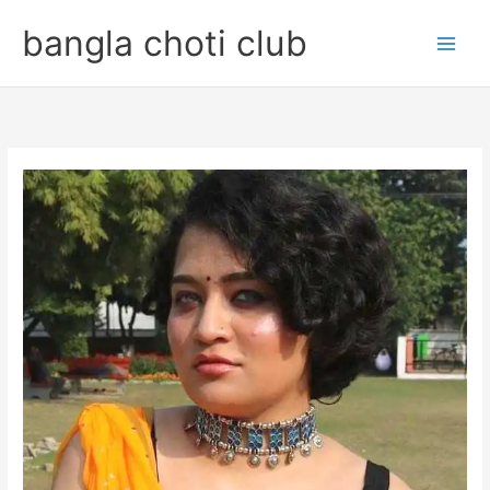
Skip
bangla choti club
to
content