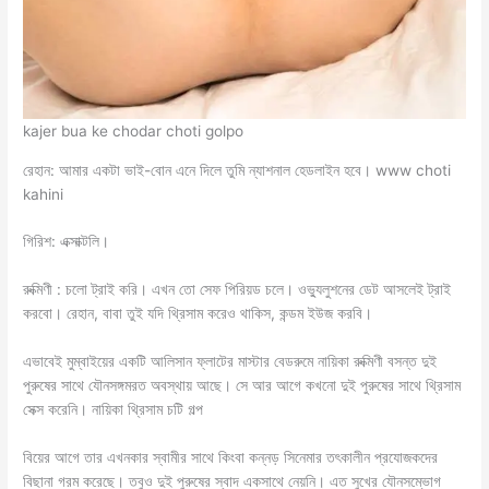
kajer bua ke chodar choti golpo
রেহান: আমার একটা ভাই-বোন এনে দিলে তুমি ন্যাশনাল হেডলাইন হবে। www choti
kahini
গিরিশ: এক্সাক্টলি।
রুক্মিণী : চলো ট্রাই করি। এখন তো সেফ পিরিয়ড চলে। ওভ্যুলুশনের ডেট আসলেই ট্রাই
করবো। রেহান, বাবা তুই যদি থ্রিসাম করেও থাকিস, কন্ডম ইউজ করবি।
এভাবেই মুম্বাইয়ের একটি আলিসান ফ্লাটের মাস্টার বেডরুমে নায়িকা রুক্মিণী বসন্ত দুই
পুরুষের সাথে যৌনসঙ্গমরত অবস্থায় আছে। সে আর আগে কখনো দুই পুরুষের সাথে থ্রিসাম
সেক্স করেনি। নায়িকা থ্রিসাম চটি গল্প
বিয়ের আগে তার এখনকার স্বামীর সাথে কিংবা কন্নড় সিনেমার তৎকালীন প্রযোজকদের
বিছানা গরম করেছে। তবুও দুই পুরুষের স্বাদ একসাথে নেয়নি। এত সুখের যৌনসম্ভোগ