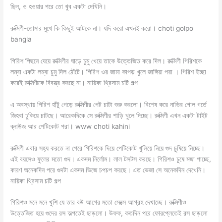
ছিল, ও হওয়ার পরে তো খুব একটা দেখিনি।
রুক্মিণী-তোমার মুখে কি কিছুই আটকে না। যদি করো এখনই করো। choti golpo
bangla
গিরিশ পিছনে যেয়ে রুক্মিণীর ঘাড়ে চুমু খেয়ে তাকে উত্তেজিত করে দিল। রুক্মিণী গিরিশকে
লম্বা একটা লম্বা চুমু দিল ঠোঁটে। গিরিশ ওর জামা কাপড় খুলে জাঙ্গিয়া পরা । গিরিশ ইচ্ছা
করেই রুক্মিণীকে বিবস্ত্র করছে না। নায়িকা থ্রিসাম চটি গল্প
এ অবস্থায় গিরিশ হাঁটু গেড়ে রুক্মিণীর পেট চাটা শুরু করলো। বিশেষ করে নাভির গোল গর্তে
জিহবা ঢুকিয়ে চাটছে। আরেকদিকে সে রুক্মিণীর শাড়ি খুলে দিচ্ছে। রুক্মিণী এখন একটা টাইট
ব্লাউজ আর পেটিকোট পরা। www choti kahini
রুক্মিণী এবার সহ্য করতে না পেরে গিরিশকে দিয়ে পেটিকোট খুলিয়ে নিয়ে গুদ চুষিয়ে নিচ্ছে।
এই বয়সেও ফুলের মতো গুদ। একদম নির্লোম। লাল টসটস করছে। গিরিশও চুষে মজা পাচ্ছে,
কারণ অনেকদিন পরে গুদটা একদম ভিজে চপচপ করছে। এত ভেজা সে অনেকদিন দেখেনি।
নায়িকা থ্রিসাম চটি গল্প
গিরিশও মনে মনে খুশি যে তার বউ আগের মতো সেক্সে আগ্রহ দেখাচ্ছে। রুক্মিণীও
উত্তেজিত হয়ে গুদের রস অল্পতেই ছাড়লো। উফফ, কতদিন পরে ফোরপ্লেতেই রস ছাড়লো