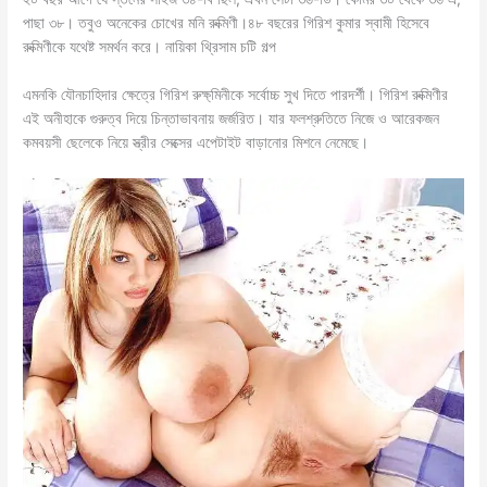
পাছা ৩৮। তবুও অনেকের চোখের মনি রুক্মিণী।৪৮ বছরের গিরিশ কুমার স্বামী হিসেবে
রুক্মিণীকে যথেষ্ট সমর্থন করে। নায়িকা থ্রিসাম চটি গল্প
এমনকি যৌনচাহিদার ক্ষেত্রে গিরিশ রুক্ষ্মিনীকে সর্বোচ্চ সুখ দিতে পারদর্শী। গিরিশ রুক্মিণীর
এই অনীহাকে গুরুত্ব দিয়ে চিন্তাভাবনায় জর্জরিত। যার ফলশ্রুতিতে নিজে ও আরেকজন
কমবয়সী ছেলেকে নিয়ে স্ত্রীর সেক্সের এপেটাইট বাড়ানোর মিশনে নেমেছে।