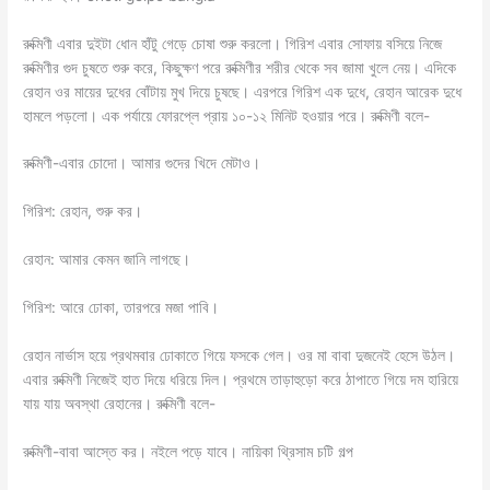
রুক্মিণী এবার দুইটা ধোন হাঁটু গেড়ে চোষা শুরু করলো। গিরিশ এবার সোফায় বসিয়ে নিজে
রুক্মিণীর গুদ চুষতে শুরু করে, কিছুক্ষণ পরে রুক্মিণীর শরীর থেকে সব জামা খুলে নেয়। এদিকে
রেহান ওর মায়ের দুধের বোঁটায় মুখ দিয়ে চুষছে। এরপরে গিরিশ এক দুধে, রেহান আরেক দুধে
হামলে পড়লো। এক পর্যায়ে ফোরপ্লে প্রায় ১০-১২ মিনিট হওয়ার পরে। রুক্মিণী বলে-
রুক্মিণী-এবার চোদো। আমার গুদের খিদে মেটাও।
গিরিশ: রেহান, শুরু কর।
রেহান: আমার কেমন জানি লাগছে।
গিরিশ: আরে ঢোকা, তারপরে মজা পাবি।
রেহান নার্ভাস হয়ে প্রথমবার ঢোকাতে গিয়ে ফসকে গেল। ওর মা বাবা দুজনেই হেসে উঠল।
এবার রুক্মিণী নিজেই হাত দিয়ে ধরিয়ে দিল। প্রথমে তাড়াহুড়ো করে ঠাপাতে গিয়ে দম হারিয়ে
যায় যায় অবস্থা রেহানের। রুক্মিণী বলে-
রুক্মিণী-বাবা আস্তে কর। নইলে পড়ে যাবে। নায়িকা থ্রিসাম চটি গল্প