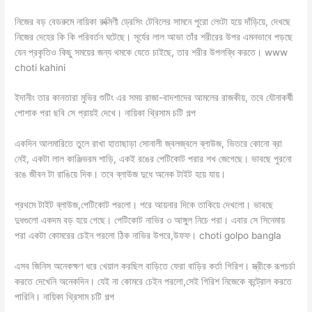
নিজের বড় বেডরুমে নায়িকা রুক্মিণী ড্রেসিং টেবিলের সামনে পুরো লেংটা হয়ে দাঁড়িয়ে, দেখছে
নিজের দেহের কি কি পরিবর্তন ঘটেছে। সূর্যের লাল আভা তাঁর শরীরের উপর এমনভাবে পড়ছে
যেন প্রকৃতিও কিছু সময়ের জন্য থমকে যেতে চাইছে, তার শরীর উপলব্ধি করতে। www
choti kahini
ইদানীং তার কানতারা মুভির শুটিং এর সময় রাজা-বাদশাদের আমলের রাজকীয়, তবে যৌনাকর্ষী
পোশাক পরা ছবি সে প্রায়ই দেখে। নায়িকা থ্রিসাম চটি গল্প
একদিন আলমারিতে তুলে রাখা হাতাছাড়া সোনালী জ্বলজ্বলে ব্লাউজ, ভিতরে কোনো ব্রা
নেই, একটা লাল কাঞ্জিভরম শাড়ি, একই রঙের পেটিকোট পরার শখ জেগেছে। ভাবছে পুরনো
রঙে জীবন টা রাঙিয়ে দিক। তবে ব্লাউজ দুধে অনেক টাইট হয়ে যায়।
প্রথমে টাইট ব্লাউজ,পেটিকোট পরলো। পরে আয়নার দিকে তাকিয়ে দেখলো। ভাবছে
দুধগুলো একদম বড় হয়ে গেছে। পেটিকোট নাভির ৩ আঙ্গুল নিচে পরা। এবার সে সিনেমায়
পরা একটা কোমরের চেইন পরলো ঠিক নাভির উপরে,উফফ। choti golpo bangla
এসব জিনিস অনেকক্ষণ ধরে খেয়াল করছিল বাড়িতে ফেরা বাড়ির কর্তা গিরিশ। স্ত্রীকে রূপচর্চা
করতে দেখেনি অনেকদিন। যেই না কোমরে চেইন পরলো,সেই গিরিশ নিজেকে কন্ট্রোল করতে
পারিনি। নায়িকা থ্রিসাম চটি গল্প