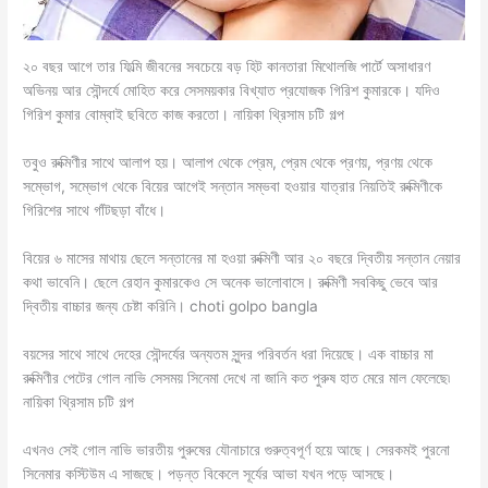
২০ বছর আগে তার ফিল্মি জীবনের সবচেয়ে বড় হিট কানতারা মিথোলজি পার্টে অসাধারণ
অভিনয় আর সৌন্দর্যে মোহিত করে সেসময়কার বিখ্যাত প্রযোজক গিরিশ কুমারকে। যদিও
গিরিশ কুমার বোম্বাই ছবিতে কাজ করতো। নায়িকা থ্রিসাম চটি গল্প
তবুও রুক্মিণীর সাথে আলাপ হয়। আলাপ থেকে প্রেম, প্রেম থেকে প্রণয়, প্রণয় থেকে
সম্ভোগ, সম্ভোগ থেকে বিয়ের আগেই সন্তান সম্ভবা হওয়ার যাত্রার নিয়তিই রুক্মিণীকে
গিরিশের সাথে গাঁটছড়া বাঁধে।
বিয়ের ৬ মাসের মাথায় ছেলে সন্তানের মা হওয়া রুক্মিণী আর ২০ বছরে দ্বিতীয় সন্তান নেয়ার
কথা ভাবেনি। ছেলে রেহান কুমারকেও সে অনেক ভালোবাসে। রুক্মিণী সবকিছু ভেবে আর
দ্বিতীয় বাচ্চার জন্য চেষ্টা করিনি। choti golpo bangla
বয়সের সাথে সাথে দেহের সৌন্দর্যের অন্যতম সুন্দর পরিবর্তন ধরা দিয়েছে। এক বাচ্চার মা
রুক্মিণীর পেটের গোল নাভি সেসময় সিনেমা দেখে না জানি কত পুরুষ হাত মেরে মাল ফেলেছে৷
নায়িকা থ্রিসাম চটি গল্প
এখনও সেই গোল নাভি ভারতীয় পুরুষের যৌনাচারে গুরুত্বপূর্ণ হয়ে আছে। সেরকমই পুরনো
সিনেমার কস্টিউম এ সাজছে। পড়ন্ত বিকেলে সূর্যের আভা যখন পড়ে আসছে।