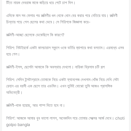
র্টিতে নায়ক দেবরাজ মাকে জড়িয়ে ধরে পেটে চাপ দিল।
এদিকে মাল সব ফেলার পর রুক্মিণীর গুদ থেকে ধোন বের করার পরে নেতিয়ে যায়। রুক্মিণী
চিন্তায় পড়ে গেল ছেলের কথা ভেবে। সে গিরিশকে জিজ্ঞাসা করে-
রুক্মিণী-আচ্ছা ছেলেকে ডেকেছিলে কি কারণে?
গিরিশ: নিউইয়র্কে একটা কালচারাল স্কুলে ওকে ভর্তির ব্যাপারে কথা বলতাম। এরমধ্যে এসব
হয়ে গেল।
রুক্মিণী-ইসস, ছেলেটা আমাকে কি অবস্থায় দেখলো। নায়িকা থ্রিসাম চটি গল্প
গিরিশ: সেদিন ইন্সটাগ্রামে তোমাকে নিয়ে একটা ফ্যানপেজ দেখলাম খোঁজ নিয়ে দেখি সেটা
রেহান এর বয়সী এক ছেলে তার এডমিন। এখন তুমিই বোঝো তুমি আজও প্রাসঙ্গিক
অভিনেত্রী।
রুক্মিণী-থাক হয়েছে, আর পাম্প দিতে হবে না।
গিরিশ’: আজকে আমার খুব ভালো লাগল, অনেকদিন পরে তোমার সেক্সের আর্জ দেখে। choti
golpo bangla