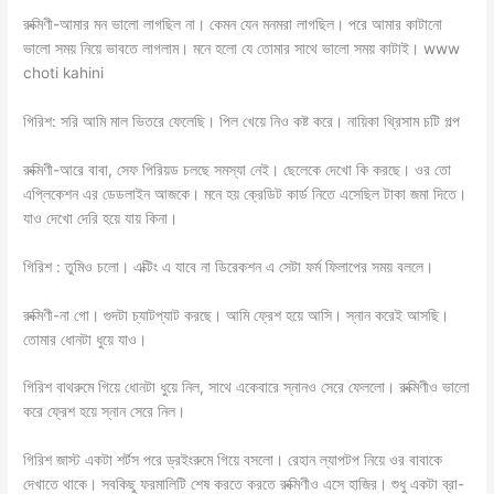
রুক্মিণী-আমার মন ভালো লাগছিল না। কেমন যেন মনমরা লাগছিল। পরে আমার কাটানো
ভালো সময় নিয়ে ভাবতে লাগলাম। মনে হলো যে তোমার সাথে ভালো সময় কাটাই। www
choti kahini
গিরিশ: সরি আমি মাল ভিতরে ফেলেছি। পিল খেয়ে নিও কষ্ট করে। নায়িকা থ্রিসাম চটি গল্প
রুক্মিণী-আরে বাবা, সেফ পিরিয়ড চলছে সমস্যা নেই। ছেলেকে দেখো কি করছে। ওর তো
এপ্লিকেশন এর ডেডলাইন আজকে। মনে হয় ক্রেডিট কার্ড নিতে এসেছিল টাকা জমা দিতে।
যাও দেখো দেরি হয়ে যায় কিনা।
গিরিশ : তুমিও চলো। এক্টিং এ যাবে না ডিরেকশন এ সেটা ফর্ম ফিলাপের সময় বললে।
রুক্মিণী-না গো। গুদটা চ্যাটপ্যাট করছে। আমি ফ্রেশ হয়ে আসি। স্নান করেই আসছি।
তোমার ধোনটা ধুয়ে যাও।
গিরিশ বাথরুমে গিয়ে ধোনটা ধুয়ে নিল, সাথে একেবারে স্নানও সেরে ফেললো। রুক্মিণীও ভালো
করে ফ্রেশ হয়ে স্নান সেরে নিল।
গিরিশ জাস্ট একটা শর্টস পরে ড্রইংরুমে গিয়ে বসলো। রেহান ল্যাপটপ নিয়ে ওর বাবাকে
দেখাতে থাকে। সবকিছু ফরমালিটি শেষ করতে করতে রুক্মিণীও এসে হাজির। শুধু একটা ব্রা-