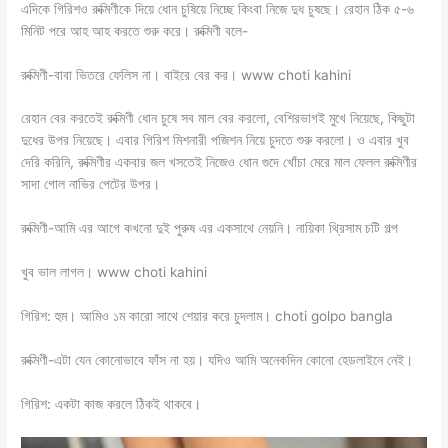
এদিকে গিরিশও রুক্মিণীকে দিয়ে ধোন চুষিয়ে নিচ্ছে কিংবা নিজে দুধ চুষছে। রেহান ঠিক ৫-৬
মিনিট পরে আহ আহ করতে শুরু করে। রুক্মিণী বলে-
রুক্মিণী-বাবা ভিতরে ফেলিস না। বাইরে বের কর। www choti kahini
রেহান বের করতেই রুক্মিণী ধোন চুষে সব মাল বের করলো, বেশিরভাগই মুখে নিয়েছে, কিছুটা
দুধের উপর নিয়েছে। এবার গিরিশ মিশনারী পজিশন নিয়ে চুদতে শুরু করলো। ও এবার খুব
দেরি করিনি, রুক্মিণীর একবার জল খসতেই নিজেও ধোন গুদে খোঁচা মেরে মাল ফেলল রুক্মিণীর
সাদা গোল নাভির পেটের উপর।
রুক্মিণী-আমি এর আগে কখনো দুই পুরুষ এর একসাথে নেয়নি। নায়িকা থ্রিসাম চটি গল্প
খুব ভাল লাগল। www choti kahini
গিরিশ: হুম। আমিও ১ম কারো সাথে শেয়ার করে চুদলাম। choti golpo bangla
রুক্মিণী-এটা যেন কোনোভাবে ফাঁস না হয়। যদিও আমি অনেকদিন কোনো হেডলাইনে নেই।
গিরিশ: একটা কাজ করলে ঠিকই থাকবে।