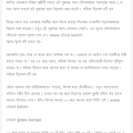
মাস্টার বেডরুমে নায়িকা রুক্মিণী বসন্ত দুই পুরুষের সাথে যৌনসঙ্গমরত অবস্থায় আছে। সে
আর আগে কখনো দুই পুরুষের সাথে থ্রিসাম সেক্স করেনি। নায়িকা থ্রিসাম চটি গল্প
বিয়ের আগে তার এখনকার স্বামীর সাথে কিংবা কন্নড় সিনেমার তৎকালীন প্রযোজকদের
বিছানা গরম করেছে। তবুও দুই পুরুষের স্বাদ একসাথে নেয়নি। এত সুখের যৌনসম্ভোগ
যৌবনের প্রথম প্রথম পেত সে। www choti kahini
গল্পের সূচনা যদি বলতে হয়-
অনেকদিন হয়ে গেছে সে মনের মতো অর্গাজম পায় না। এরজন্য সে মোটেও তার স্বামীকে দায়ী
করতে পারবে না। বরং ৪৪ বছর বয়সে, নায়িকা হিসেবে নয় বরং অভিনেত্রী হিসেবে স্বীকৃত
হয়েছে সে। নায়িকা হিসেবে কদর আগের মতো না থাকায় সে মানসিকভাবে ভেঙে পড়েছে।
নায়িকা থ্রিসাম চটি গল্প
যেটার প্রভাব তার শারীরিকভাবেও পড়েছে, বিশেষ করে যৌনজীবনে। তবুও সচেতনতার
খাতিরে শরীর ঠিক রেখেছে। দেখলে মনে হয় বছর ত্রিশের একজন সুন্দরী মহিলা যার চোখে
অনেক যৌনতার নেশা। যদিও ফিগার অবশ্য ২০ বছর আগের মতো টাইট নেই। www
choti kahini
choti golpo bangla
২০ বছর আগে যে স্তনের সাইজ ৩৪-বি ছিল, এখন সেটা ৩৬-ডি। কোমর ৩০ থেকে ৩৬ এ,