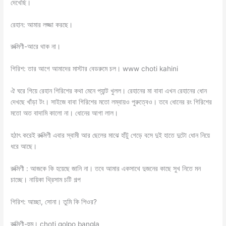
দেখেছি।
রেহান: আমার লজ্জা করছে।
রুক্মিণী-আরে থাক না।
গিরিশ: তার আগে আমাদের মাস্টার বেডরুমে চল। www choti kahini
ঐ ঘরে গিয়ে রেহান গিরিশের কথা মেনে প্যান্ট খুলল। রেহানের মা বাবা এখন রেহানের ধোন
দেখছে খাঁড়া টং। সাইজে বাবা গিরিশের মতো লম্বায়ও পুরুত্বেও। তবে ধোনের রং গিরিশের
মতো অত বাদামি কালো না। ধোনের আগা লাল।
হঠাৎ করেই রুক্মিণী এবার স্বামী আর ছেলের মাঝে হাঁটু গেড়ে বসে দুই হাতে দুটো ধোন নিয়ে
ধরে আছে।
রুক্মিণী : আজকে কি হয়েছে জানি না। তবে আমার একসাথে দুজনের কাছে সুখ নিতে মন
চাচ্ছে। নায়িকা থ্রিসাম চটি গল্প
গিরিশ: আচ্ছা, সোনা। তুমি কি শিওর?
রুক্মিণী-হুম। choti golpo bangla