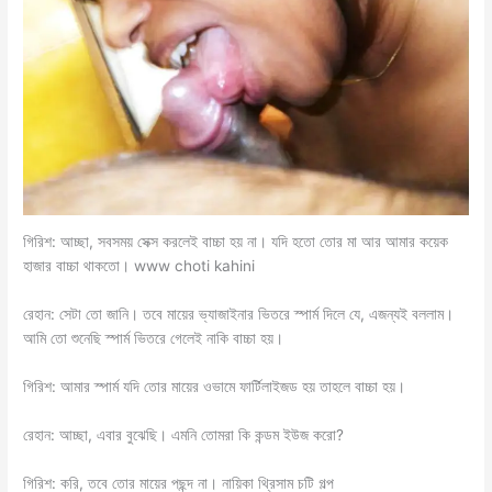
গিরিশ: আচ্ছা, সবসময় সেক্স করলেই বাচ্চা হয় না। যদি হতো তোর মা আর আমার কয়েক
হাজার বাচ্চা থাকতো। www choti kahini
রেহান: সেটা তো জানি। তবে মায়ের ভ্যাজাইনার ভিতরে স্পার্ম দিলে যে, এজন্যই বললাম।
আমি তো শুনেছি স্পার্ম ভিতরে গেলেই নাকি বাচ্চা হয়।
গিরিশ: আমার স্পার্ম যদি তোর মায়ের ওভামে ফার্টিলাইজড হয় তাহলে বাচ্চা হয়।
রেহান: আচ্ছা, এবার বুঝেছি। এমনি তোমরা কি কন্ডম ইউজ করো?
গিরিশ: করি, তবে তোর মায়ের পছন্দ না। নায়িকা থ্রিসাম চটি গল্প