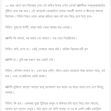
২০ বছর আগে হলে সিনেমায় দেখা এই নাভির উপরে চেইন দেখেই রুক্মিণীকে সশ্রদ্ধকামচরিত
দৃষ্টিতে দেখা শুরু করে। এই আগ্রহই বোম্বাইতে তাদের পরবর্তী আলাপ ও জীবনের সঙ্গতার
নির্দেশক। গিরিশ পিছন থেকে কোমর জড়িয়ে নরম পেট হাত দিয়ে চেপে উঠে বলে-
গিরিশ: পুরাণের উর্বশী, রম্ভা মর্ত্য থেকে আমার ঘরে এসেছে।
রুক্মিণী-কি আশ্চর্য, নক করবে তো অন্তত। ভয় পেয়ে গিয়েছিলাম।
গিরিশ: আই, চলো না। একটু তোমাকে আদর করি। নায়িকা থ্রিসাম চটি গল্প
রুক্মিণী-না। তুমি শুরু করলে আর রেহাই নেই।
গিরিশ: বেশিক্ষণ লাগবে না। এখন করে ফেলি, নইলে রেহান যেকোনো সময় আসতে পারে, এই
ঘরে। ওকে ডেকেছিলাম একটা কাজে।
রুক্মিণী-তুমিতো আস্তে আস্তে করে,অনেকক্ষণ ধরে করো৷ এর মধ্যে রেহান চলে এলে কিন্তু
সমস্যা।
গিরিশ: কি হবে। একসময় পুরো ইন্ডিয়ার মানুষ যে মহিলার ছবি হাতে নিয়ে ধোন খেঁচতো,
দরকার হলে ছেলেও দেখুক। আর ছেলে তো খালি শুনেছে যে ওর মা একটা সেক্সি একট্রেস