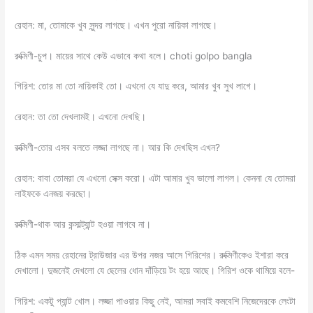
রেহান: মা, তোমাকে খুব সুন্দর লাগছে। এখন পুরো নায়িকা লাগছে।
রুক্মিণী-চুপ। মায়ের সাথে কেউ এভাবে কথা বলে। choti golpo bangla
গিরিশ: তোর মা তো নায়িকাই তো। এখনো যে যাদু করে, আমার খুব সুখ লাগে।
রেহান: তা তো দেখলামই। এখনো দেখছি।
রুক্মিণী-তোর এসব বলতে লজ্জা লাগছে না। আর কি দেখছিস এখন?
রেহান: বাবা তোমরা যে এখনো সেক্স করো। এটা আমার খুব ভালো লাগল। কেননা যে তোমরা
লাইফকে এনজয় করছো।
রুক্মিণী-থাক আর কন্সাল্ট্যান্ট হওয়া লাগবে না।
ঠিক এমন সময় রেহানের ট্রাউজার এর উপর নজর আসে গিরিশের। রুক্মিণীকেও ইশারা করে
দেখালো। দুজনেই দেখলো যে ছেলের ধোন দাঁড়িয়ে টং হয়ে আছে। গিরিশ ওকে থামিয়ে বলে-
গিরিশ: একটু প্যান্ট খোল। লজ্জা পাওয়ার কিছু নেই, আমরা সবাই কমবেশি নিজেদেরকে লেংটা