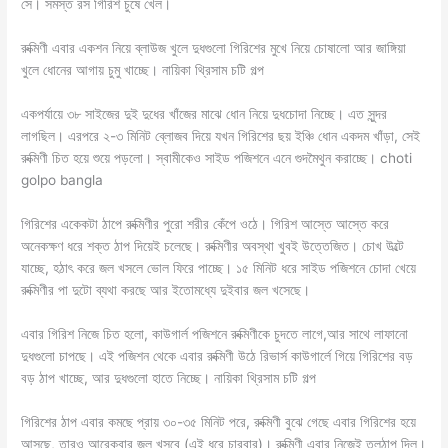
সে। সমস্ত রস গিরিশ চুষে খেল।
রুক্মিণী এবার একশন নিয়ে ব্লাউজ খুলে দুধগুলো গিরিশের মুখে নিয়ে চোষালো আর জাঙ্গিয়া
খুলে ধোনের আগায় চুমু খাচ্ছে। নায়িকা থ্রিসাম চটি গল্প
একপর্যায়ে ৩৮ সাইজের দুই দুধের খাঁজের মাঝে ধোন নিয়ে দুধচোদা নিচ্ছে। এত সুন্দর
লাগছিল। এরপরে ২-৩ মিনিট ব্লোজব দিয়ে যখন গিরিশের ছয় ইঞ্চি ধোন একদম খাঁড়া, সেই
রুক্মিণী চিত হয়ে শুয়ে পড়লো। স্বামীকেও সাইড পজিশনে এনে গুদমৈথুন করাচ্ছে। choti
golpo bangla
গিরিশের একেকটা ঠাপে রুক্মিণীর পুরো শরীর কেঁপে ওঠে। গিরিশ আস্তে আস্তে করে
অনেকক্ষণ ধরে শক্ত ঠাপ দিয়েই চলেছে। রুক্মিণীর অবস্থা খুবই উত্তেজিত। চোখ উল্টে
যাচ্ছে, হঠাৎ করে জল খসলে ভোল ফিরে পাচ্ছে। ১৫ মিনিট ধরে সাইড পজিশনে চোদা খেয়ে
রুক্মিণীর পা দুটো ব্যথা করছে আর ইতোমধ্যে দুইবার জল খসেছে।
এবার গিরিশ নিজে চিত হলো, কাউগার্ল পজিশনে রুক্মিণীকে চুদতে লাগে,আর সাথে লাফানো
দুধগুলো চাপছে। এই পজিশন থেকে এবার রুক্মিণী উঠে রিভার্স কাউগার্লে গিয়ে গিরিশের বড়
বড় ঠাপ খাচ্ছে, আর দুধগুলো হাতে নিচ্ছে। নায়িকা থ্রিসাম চটি গল্প
গিরিশের ঠাপ এবার কমছে প্রায় ৩০-৩৫ মিনিট পরে, রুক্মিণী বুঝে গেছে এবার গিরিশের হয়ে
আসছে, তারও আরেকবার জল খসবে (এই ধরে চারবার)। রুক্মিণী এবার নিজেই তলঠাপ দিল।