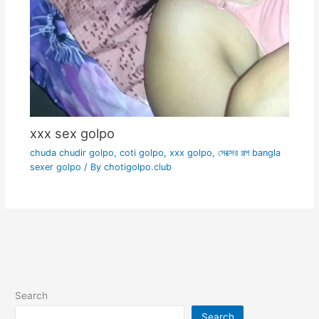
xxx sex golpo
chuda chudir golpo
,
coti golpo
,
xxx golpo
,
সেক্সের গল্প bangla
sexer golpo
/ By
chotigolpo.club
Search
Search