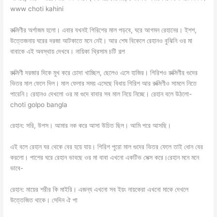
www choti kahini
রুক্মিণীর অর্গাজম হলো। এবার যখনই গিরিশের মাল পড়বে, ঘরে আগমন রেহানের। ইশশ,
উত্তেজনায় ঘরের দরজা আটকাতে মনে নেই। আর শেষ বিকেলে রেহানও বুঝিনি ওর মা
বাবাকে এই অবস্থায় দেখবে। নায়িকা থ্রিসাম চটি গল্প
রুক্মিণী দরজার দিকে মুখ করে চোদা খাচ্ছিল, ছেলেও এসে হাজির। গিরিশও রুক্মিণীর গুদের
ভিতর মাল ফেলে দিল। মাল ফেলার সময় এসেছে বিধায় গিরিশ আর রুক্মিণীও সামলে নিতে
পারেনি। রেহানও দেখলো ওর মা গুদে বাবার সব মাল নিয়ে নিচ্ছে। রেহান বলে উঠলো-
choti golpo bangla
রেহান: সরি, উপস। আমার নক করে আসা উচিত ছিল। আমি পরে আসছি।
এই বলে রেহান ঘর থেকে বের হয়ে যায়। গিরিশ পুরো মাল গুদের ভিতর ফেলে তাই ধোন বের
করলো। পাশের ঘরে রেহান ভাবছে ওর মা বাবা এখনো একটিভ সেক্স করে।রেহান মনে মনে
ভাবে-
রেহান: মায়ের শরীর কি মাইরি। এজন্য এখনো সব ইয়ং নায়কেরা এখনো মাকে দেখলে
উত্তেজিত থাকে। সেদিন ঐ পা