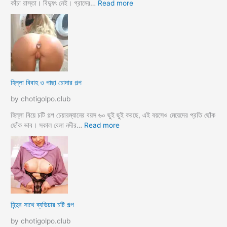
ছা
:
কাঁচা রাস্তা। বিদ্যুৎ নেই। গ্রামের…
Read more
ত্রী
হু
কে
জু
j
র
o
ব
r
ল
k
ল
o
আ
হিল্লা বিবাহ ও পাছা চোদার গল্প
r
য়
e
মা
by chotigolpo.club
c
গী
h
তো
হিল্লা বিয়ে চটি গল্প চেয়ারম্যানের বয়স ৬০ ছুই ছুই করছে, এই বয়সেও মেয়েদের প্রতি ছোঁক
o
র
:
ছোঁক ভাব। সকাল বেলা নদীর…
Read more
d
গু
হি
a
দ
ল্লা
চু
বি
দে
বা
সু
হ
খ
ও
দি
পা
হিন্দুর সাথে ব্যভিচার চটি গল্প
ব
ছা
চো
by chotigolpo.club
দা