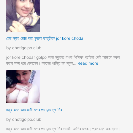
a
ডা
d
ভা
a
ই
m
ঙ্গা
কে
চু
চু
দ
হেড স্যার জোর করে চুদলো ছাত্রীকে jor kore choda
দ
লা
লা
ম
by chotigolpo.club
ম
মা
ও
jor kore chodar golpo আজ স্কুলের বাংলা শিক্ষিকা প্রতিমা দেবী আমাকে নকল
দি
:
করার সময় ধরে ফেললেন। নকলের শাস্তি হল স্কুল…
Read more
দি
হে
র
ড
স্যা
র
জো
র
ক
হুজুর বলল আয় মাগী তোর গুদ চুদে সুখ দিব
রে
চু
by chotigolpo.club
দ
লো
হুজুর বলল আয় মাগী তোর গুদ চুদে সুখ দিব সময়টা আশির দশক। প্রত্যন্ত এক গ্রাম।