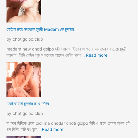
হি
ন্দু
মু
স
হোটেল রুমে সবথেকে সুন্দরী Madam কে চুদলাম
লি
ম
by chotigolpo.club
স্বা
মী
madam new choti golpo মলি ম্যাডাম ছিলেন আমাদের কলেজের সব চেয়ে সুন্দরী
স্ত্রী
:
ম্যাডাম. তিনি যেদিন প্রথম কলেজে আসেন সেদিন সবার…
Read more
র
হো
ব
টে
উ
ল
ব
রু
দ
মে
লে
স
সে
ব
হেডা ভাইঙ্গা চুদলাম মা ও দিদির
ক্স
থে
ক
কে
by chotigolpo.club
রা
সু
ন্দ
মা আর দিদিকে চোদা didi ma chodar choti golpo দিদি ও মাকে চোদার বাংলা চটি
রী
:
গল্প দিদির কচি দুধ চুষে…
Read more
M
হে