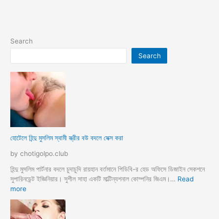
Search
Search
হোটেলে হিন্দু মুসলিম স্বামী স্ত্রীর বউ বদলে সেক্স করা
by chotigolpo.club
হিন্দু মুসলিম পার্টনার বদলে চুদাচুদি রায়হান বর্তমানে পিডিবি-র হেড অফিসে ডিজাইন সেকশনে
সুপারিনডেন্ট ইজ্ঞিনিয়ার। সুশীল সাহা একটি মাল্টিন্যশনাল কোম্পনির জিএম।…
Read
:
more
হো
টে
লে