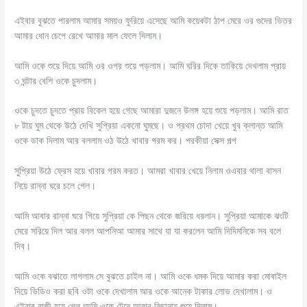
এইবার বুঝতে পারলাম আমার সময়ও ফুরিয়ে এসেছে আমি কয়েকটা ঠাপ মেরে ওর গুদের ভিতর
আমার ধোন চেপে রেখে আমার মাল ফেলে দিলাম।
আমি ওকে শুয়ে দিয়ে আমি ওর ওপর শুয়ে পড়লাম। আমি ঘরির দিকে তাকিয়ে দেখলাম প্রায়
৩ ঘন্টার বেশি ওকে চুদলাম।
ওকে চুদতে চুদতে প্রায় বিকেল হয়ে গেছে আমারা দুজনে উলঙ্গ হয়ে শুয়ে পড়লাম। আমি রাত
৮ টায় ঘুম থেকে উঠে দেখি সুপ্রিয়া একনো ঘুমছে। ও প্রথম চোদা খেয়ে খুব ক্লান্ত আমি
ওকে ডাক দিলাম আর বললাম ওঠ উঠে খাবার গরম কর। পরকীয়া সেক্স গল্প
সুপ্রিয়া উঠে ফ্রেস হয়ে খাবার গরম করত। আমরা খাবার খেয়ে নিলাম ওএবার থালা বাসন
নিয়ে রান্না ঘরে চলে গেল।
আমি আবার রান্না ঘরে গিয়ে সুপ্রিয়া কে পিছন থেকে জরিয়ে ধরলান। সুপ্রিয়া আমাকে ঝংটি
মেরে সরিয়ে দিল আর বলল আপনিআ আমার সাথে যা যা করলেন আমি দিদিমনিকে সব বলে
দিব।
আমি ওকে বঝাতে লাগলাম সে বুঝতে চাইল না। আমি ওকে ধমক দিয়ে আমার করা মোবাইল
দিয়ে ভিডিও করা ছবি ওটা ওকে দেখালাম আর ওকে আনেক টাকার লোভ দেখালাম। ও
এইবার রাজী হয়ে গেল আমি ওকে টেনে আবার বিছানায় শুয়ে দিলাম।