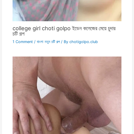
college girl choti golpo ইডেন কলেজের মেয়ে চুদার
চটি গল্প
1 Comment
/
বাংলা নতুন চটি গল্প
/ By
chotigolpo.club