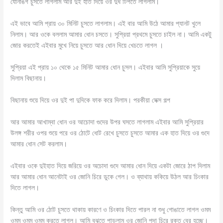
যোনাঙগ চুসতে লাগলাম আর দুই হাত দিয়ে ওর দুধ টিপতে লাগলাম।
এই ভাবে আমি প্রায় ৩০ মিনিট চুসতে লাগলাম। এই বার আমি উঠে আমার প্যানট খুলে
নিলাম। আর ওকে বললাম আমার ধোন চসতে। সুপ্রিয়া প্রথমে চুসতে চাইল না। আমি একটু
জোর করতেই এইবার মুখে নিয়ে চুসতে আর ধোন দিয়ে খেচতে লাগল ।
সুপ্রিয়া এই প্রায় ১০ থেকে ১৫ মিনিট আমার ধোন চুসল। এইবার আমি সুপ্রিয়াকে সুয়ে
দিলাম বিছানায়।
বিছানায় শুয়ে দিয়ে ওর দুই পা দুদিকে ফাক করে দিলাম। পরকীয়া সেক্স গল্প
আর আমার আখাম্বা ধোন ওর আচোদা গুদের উপর ঘসতে লাগলাম এইবার আমি সুপ্রিয়ার
উলঙ্গ শরীর ওপর শুয়ে পরে ওর ঠোটে ধোট রেখে চুসতে চুসতে আমার এক হাত দিয়ে ওর গুদে
আমার ধোন সেট করলাম।
এইবার ওকে দুইহাত দিয়ে জরিয়ে ওর অচোদা গুদে আমার ধোন দিয়ে একটা জোরে ঠাপ দিলাম
আর আমার ধোন আনেটাই ওর জোনি চিরে ডুকে গেল। ও ব্যাথায় ককিয়ে উঠল আর চিংকার
দিতে লাগল।
কিন্তু আমি ওর ঠোট চুসতে থাকায় কারণে ও চিংকার দিতে পারল না শুধু গোঙাতে লাগল ওমম
ওমম ওমম ওমম করতে লাগল। আমি বুঝতে পাড়লাম ওর জোনি পদা চিরে রক্ত বের হচ্ছে।