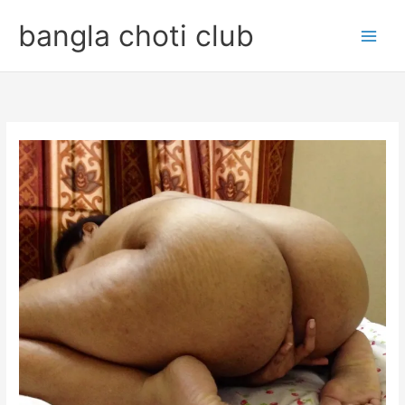
Skip
bangla choti club
to
content