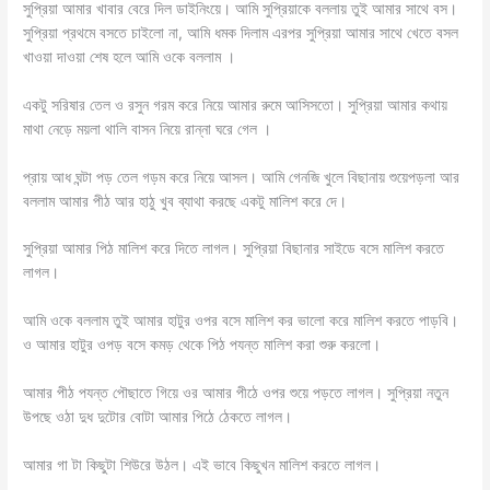
সুপ্রিয়া আমার খাবার বেরে দিল ডাইনিংয়ে। আমি সুপ্রিয়াকে বললায় তুই আমার সাথে বস।
সুপ্রিয়া প্রথমে বসতে চাইলো না, আমি ধমক দিলাম এরপর সুপ্রিয়া আমার সাথে খেতে বসল
খাওয়া দাওয়া শেষ হলে আমি ওকে বললাম ।
একটু সরিষার তেল ও রসুন গরম করে নিয়ে আমার রুমে আসিসতো। সুপ্রিয়া আমার কথায়
মাথা নেড়ে ময়লা থালি বাসন নিয়ে রান্না ঘরে গেল ।
প্রায় আধ ঘন্টা পড় তেল গড়ম করে নিয়ে আসল। আমি গেনজি খুলে বিছানায় শুয়েপড়লা আর
বললাম আমার পীঠ আর হাঠু খুব ব্যাথা করছে একটু মালিশ করে দে।
সুপ্রিয়া আমার পিঠ মালিশ করে দিতে লাগল। সুপ্রিয়া বিছানার সাইডে বসে মালিশ করতে
লাগল।
আমি ওকে বললাম তুই আমার হাটুর ওপর বসে মালিশ কর ভালো করে মালিশ করতে পাড়বি।
ও আমার হাটুর ওপড় বসে কমড় থেকে পিঠ পযন্ত মালিশ করা শুরু করলো।
আমার পীঠ পযন্ত পৌছাতে গিয়ে ওর আমার পীঠে ওপর শুয়ে পড়তে লাগল। সুপ্রিয়া নতুন
উপছে ওঠা দুধ দুটোর বোটা আমার পিঠে ঠেকতে লাগল।
আমার গা টা কিছুটা শিউরে উঠল। এই ভাবে কিছুখন মালিশ করতে লাগল।