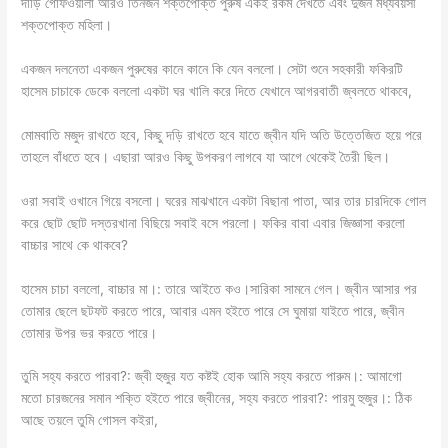
দাড়ি গোঁফওয়ালা আরও তিনজন শক্তপোক্ত পুরুষ একই রকম দেখতে এবং দুজন মধ্যবয়সী
শক্তপোক্ত মহিলা।
একজন দলনেতা একজন পুরুষের কানে কানে কি যেন বললো। সেটা শুনে সহকারী ফকিরটি
হাসেম চাচাকে ডেকে বললো একটা ঘর খালি করে দিতে যেখানে আগরবাতী জ্বলতে থাকবে,
মোমবাতি মজুদ রাখতে হবে, কিছু দড়ি রাখতে হবে যাতে জ্বীন যদি অতি উত্তেজিত হয়ে পরে
তাহলে বাঁধতে হবে। এছারা আরও কিছু উপকরণ লাগবে যা আগে থেকেই তৈরী ছিল।
ওরা সবাই ওখানে গিয়ে বসলো। ঘরের মাঝখানে একটা বিছানা পাতা, আর তার চারদিকে গোল
করে ছোট ছোট দস্তরখানা বিছিয়ে সবাই বসে পরলো। ফকির বাবা এবার জিজ্ঞাসা করলো
বাচ্চার সাথে কে থাকবে?
হাসেম চাচা বললো, বাচ্চার মা।: তারে আইতে কও।সারিকা সামনে গেল। জ্বীন আসার পর
তোমার ছেলে ছটফট করতে পারে, আবার এমন হইতে পারে সে ঘুমায়া যাইতে পারে, জ্বীন
তোমার উপর ভর করতে পারে।
তুমি সহ্য করতে পারবা?: জ্বী হুজুর যত কষ্টই হোক আমি সহ্য করতে পারুম।: আমাগো
মতো চারজনের সমান শক্তি হইতে পারে জ্বীনের, সহ্য করতে পারবা?: পারমু হুজুর।: ঠিক
আছে তয়লে তুমি গোসল কইরা,