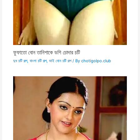
ফুফাতো বোন তানিশাকে ডগি চোদার চটি
দুধ চটি গল্প
,
বাংলা চটি গল্প
,
ভাই বোন চটি গল্প
/ By
chotigolpo.club