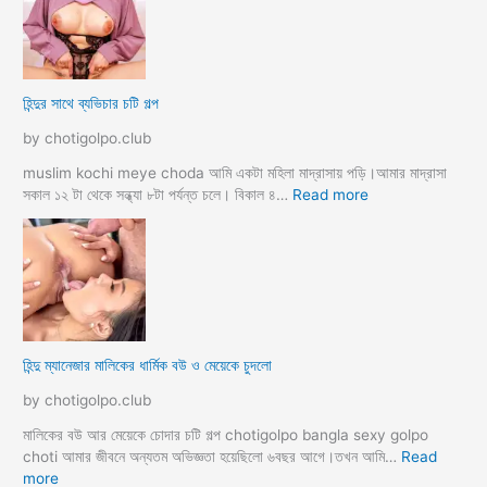
দে
বা
সু
হ
খ
ও
দি
পা
হিন্দুর সাথে ব্যভিচার চটি গল্প
ব
ছা
চো
by chotigolpo.club
দা
র
muslim kochi meye choda আমি একটা মহিলা মাদ্রাসায় পড়ি।আমার মাদ্রাসা
গ
:
সকাল ১২ টা থেকে সন্ধ্যা ৮টা পর্যন্ত চলে। বিকাল ৪…
Read more
ল্প
হি
ন্দু
র
সা
থে
ব্য
ভি
হিন্দু ম্যানেজার মালিকের ধার্মিক বউ ও মেয়েকে চুদলো
চা
র
by chotigolpo.club
চ
টি
মালিকের বউ আর মেয়েকে চোদার চটি গল্প chotigolpo bangla sexy golpo
গ
choti আমার জীবনে অন্যতম অভিজ্ঞতা হয়েছিলো ৬বছর আগে।তখন আমি…
Read
ল্প
:
more