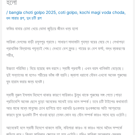
হলো
/
bangla choti golpo 2025
,
coti golpo
,
kochi magi voda choda
,
গুদ মারার গল্প
,
দুধ চটি গল্প
ফকির বাবার চোদা খেয়ে ভোদা জুড়িয়ে জীবন ধন্য হলো
সারিকা বেগমের বাড়ী রসুলপুর গ্রামে। সাধারণ সাদামাটা গৃহস্ত ঘরের মেয়ে সে। লেখাপড়া
প্রাথমিক বিদ্যালয় পযৃন্তই শেষ। দেখতে বেশ সুন্দর। গায়ের রং বেশ ফর্সা, শুদ্ধ ব্যকরণের
শরীর,
উচ্চতা পরিমিত। বিয়ে হয়েছে কম বয়সে। স্বামী প্রবাসী। এখন বয়স খানিকটা বেড়েছে।
দুই সন্তানের মা হলেও শরীরের ভাঁজ নষ্ট হয়নি। জ্বালা ধরানো যৌবন এখনো অনেক পুরুষের
ঘুম হারাম করার জন্য যথেষ্ট।
স্বামী নুরুল ইসলাম বিদেশে থাকার কারণে সারিকাও উন্মুখ থাকে পুরুষের সঙ্গ পেতে।পাড়া
প্রতিবেশি অনেক ছেলে বুড়ো অনেকের সাথেই তার ভাল সম্পর্ক। তবে চটি টাইপের কথাবার্তা
আর মাঝে মধ্যে মানুষের চোখ ছাপিয়ে হাত ধরাধরি দুএকবার দুএকজনের অতি আগ্রহের
কারনে বুকে দুএকটা টিপ খাওয়া ছাড়া তেমন কোন বড় যৌন সম্পর্ক কারও সাথে হয়ে ওঠেনি।
আনেকেই বলে স্বামী বিদেশে থাকলে নাকি, মহিলারা কারও না কারও সাথে অবৈধ সম্পর্কে
জড়িয়ে পরে। কিন্তু সারিকার ক্ষেত্রে তা হয়ে ওঠেনি। যদিও সারিকা অনেকবার সেরকম