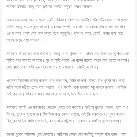
সারিকা দুইহাত জোড় করে জ্বীনের স্পর্ষটা অনুভব করতে লাগলো।
কেমন যেন নরম, আবার শক্ত একটা জিনিস। বেশ গরম একটা মোটা লাঠির মতো। ও ধরতে
চাইল কিন্তু সাহসে কুলালো না। একসময় স্পর্শটা ওর হাত বেয়ে নিচে নামতে শুরু করলো।
ওর কপালে একটা সেই নরম শক্ত গরম অনুভুতি। তারপর গালে, ঠোটেঁ, গলার কাছ হয়ে
ঘারের কাছে এসে থামলো।
সারিকার গা ছম ছম করে উঠলো। কিন্তু চোখা খুললো না। বাবার কথামতো ওর সুখের একটা
স্মৃতির কথা ভাবতে লাগলো। সুখের স্মৃতি বলতে ওর বাসর রাতের কথাই মনে পরতে লাগলো।
সেই রাতে ওর স্বামী নুরুল ইসলাম ওর হাত ধরলো। ঠোটেঁ চুমু খেল।
একসময় বিছানায় বসিয়ে বললো চোখ বন্ধ কর, আমি না বলা পর্যন্ত চোখ খুলবা না। বাধ্য
স্ত্রীর মতো মরিয়ম চোখ বন্ধ করলো। ওর স্বামী ওকে দুইহাত উচু করতে বললো। সারিকা
তাই করলো। ফকির বাবার চোদা খেয়ে ভোদা জুড়িয়ে জীবন ধন্য হলো
সারিকার স্বামী ওর ব্লাউজের বোতাম খুলতে শুরু করলো। সারিকা বুঝতে পারলো, তবে বাধা
দিলনা, চোখও খুললো না। ফিসফিস করে কেবল বললো, এই কি করতাছেন। নুরুল বললো,
কিছু করতাছিনা খালি দেখতাছি, করমুতো একটু পরে। নুরুল ওর ব্লাউজ খুলে ফেললো।
তরপর বুকের আঁচলটা খুলে ফেললো। সারিকার কেমন যেন সবকিছু বাস্তব মনে হচ্ছে। মনে