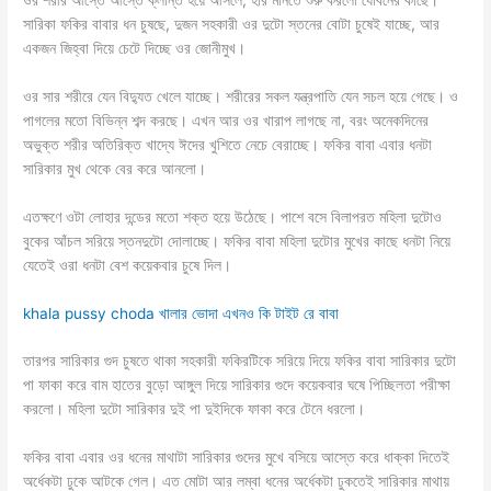
সারিকা ফকির বাবার ধন চুষছে, দুজন সহকারী ওর দুটো স্তনের বোটা চুষেই যাচ্ছে, আর
একজন জিহ্বা দিয়ে চেটে দিচ্ছে ওর জোনীমুখ।
ওর সার শরীরে যেন বিদ্যুত খেলে যাচ্ছে। শরীরের সকল যন্ত্রপাতি যেন সচল হয়ে গেছে। ও
পাগলের মতো বিভিন্ন শব্দ করছে। এখন আর ওর খারাপ লাগছে না, বরং অনেকদিনের
অভুক্ত শরীর অতিরিক্ত খাদ্যে ঈদের খুশিতে নেচে বেরাচ্ছে। ফকির বাবা এবার ধনটা
সারিকার মুখ থেকে বের করে আনলো।
এতক্ষণে ওটা লোহার দন্ডের মতো শক্ত হয়ে উঠেছে। পাশে বসে বিলাপরত মহিলা দুটোও
বুকের আঁচল সরিয়ে স্তনদুটো দোলাচ্ছে। ফকির বাবা মহিলা দুটোর মুখের কাছে ধনটা নিয়ে
যেতেই ওরা ধনটা বেশ কয়েকবার চুষে দিল।
khala pussy choda খালার ভোদা এখনও কি টাইট রে বাবা
তারপর সারিকার গুদ চুষতে থাকা সহকারী ফকিরটিকে সরিয়ে দিয়ে ফকির বাবা সারিকার দুটো
পা ফাকা করে বাম হাতের বুড়ো আঙ্গুল দিয়ে সারিকার গুদে কয়েকবার ঘষে পিচ্ছিলতা পরীক্ষা
করলো। মহিলা দুটো সারিকার দুই পা দুইদিকে ফাকা করে টেনে ধরলো।
ফকির বাবা এবার ওর ধনের মাথাটা সারিকার গুদের মুখে বসিয়ে আস্তে করে ধাক্কা দিতেই
অর্ধেকটা ঢুকে আটকে গেল। এত মোটা আর লম্বা ধনের অর্ধেকটা ঢুকতেই সারিকার মাথায়