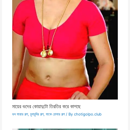
মায়ের গুদের কোয়াদুটো তিরতির করে কাপছে
গুদ মারার গল্প
,
চুদাচুদির গল্প
,
মাকে চোদার গল্প
/ By
chotigolpo.club