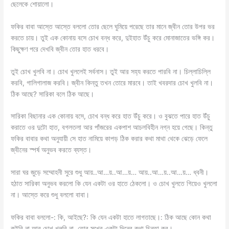
ছেলেকে শোয়ালো।
ফকির বাবা আস্তে আস্তে বললো তোর ছেলে ঘুমিয়ে পরেছে তার মানে জ্বীন তোর উপর ভর
করতে চায়। তুই এক কোনায় বসে চোখ বন্ধ করে, দুইহাত উঁচু করে মোনাজাতের ভঙ্গি কর।
কিছুক্ষণ পরে দেখবি জ্বীন তোর হাত ধরবে।
তুই চোখ খুলবি না। চোখ খুললেই সর্বনাস। তুই আর সহ্য করতে পারবি না। চিল্লাচিল্লি
করবি, গালিগালাজ করবি। জ্বীন কিন্তু তখন তোরে মারবে। তাই খবরদার চোখ খুলবি না।
ঠিক আছে? সারিকা বলে ঠিক আছে।
সারিকা বিছানার এক কোনায় বসে, চোখ বন্ধ করে হাত উঁচু করে। ও বুঝতে পারে হাত উঁচু
করাতে ওর দুটো হাত, বগলতলা আর পাঁজরের একপাশ আচলবিহীন নগ্ন হয়ে গেছে। কিন্তু
ফকির বাবার কথা অনুযায়ী সে হাত নামিয়ে কাপড় ঠিক করার কথা মাথা থেকে ঝেড়ে ফেলে
জ্বীনের স্পর্ষ অনুভব করতে ব্যস্ত।
সারা ঘর জুড়ে সম্মোহনী সুরে শুধু আয়..আ…য়..আ…য়… আয়..আ…য়..আ…য়… ধ্বনী।
হঠাত সারিকা অনুভব করলো কি যেন একটা ওর হাতে ঠেকলো। ও চোখ খুলতে গিয়েও খুললো
না। আস্তে করে শুধু বললো বাবা।
ফকির বাবা বললো-: কি, আইছে?: কি যেন একটা হাতে লাগতাছে।: ঠিক আছে কোন কথা
কইবি না আর চোখ খুলবি না, তোর সুখের একটা দিনের কথা চিন্তা কর।