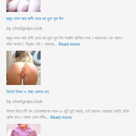
জো
র
ক
হুজুর বলল আয় মাগী তোর গুদ চুদে সুখ দিব
রে
চু
by chotigolpo.club
দ
লো
হুজুর বলল আয় মাগী তোর গুদ চুদে সুখ দিব সময়টা আশির দশক। প্রত্যন্ত এক গ্রাম।
ছা
:
কাঁচা রাস্তা। বিদ্যুৎ নেই। গ্রামের…
Read more
ত্রী
হু
কে
জু
j
র
o
ব
r
ল
k
ল
o
আ
হিল্লা বিবাহ ও পাছা চোদার গল্প
r
য়
e
মা
by chotigolpo.club
c
গী
h
তো
হিল্লা বিয়ে চটি গল্প চেয়ারম্যানের বয়স ৬০ ছুই ছুই করছে, এই বয়সেও মেয়েদের প্রতি ছোঁক
o
র
:
ছোঁক ভাব। সকাল বেলা নদীর…
Read more
d
গু
হি
a
দ
ল্লা
চু
বি