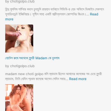
by chotigolpo.club
হিন্দু মুসলিম পার্টনার বদলে চুদাচুদি রায়হান বর্তমানে পিডিবি-র হেড অফিসে ডিজাইন সেকশনে
সুপারিনডেন্ট ইজ্ঞিনিয়ার। সুশীল সাহা একটি মাল্টিন্যশনাল কোম্পনির জিএম।…
Read
:
more
হো
টে
লে
হি
ন্দু
মু
স
হোটেল রুমে সবথেকে সুন্দরী Madam কে চুদলাম
লি
ম
by chotigolpo.club
স্বা
মী
madam new choti golpo মলি ম্যাডাম ছিলেন আমাদের কলেজের সব চেয়ে সুন্দরী
স্ত্রী
:
ম্যাডাম. তিনি যেদিন প্রথম কলেজে আসেন সেদিন সবার…
Read more
র
হো
ব
টে
উ
ল
ব
রু
দ
মে
লে
স