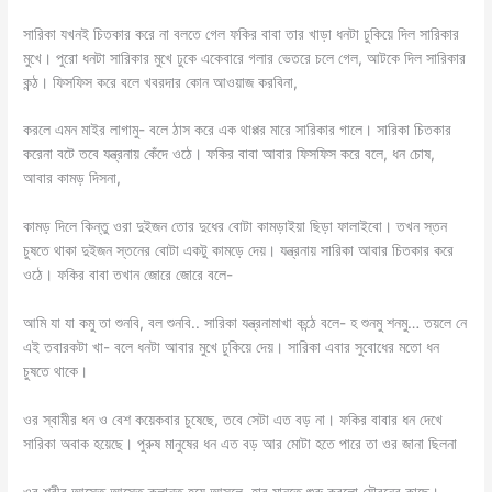
সারিকা যখনই চিতকার করে না বলতে গেল ফকির বাবা তার খাড়া ধনটা ঢুকিয়ে দিল সারিকার
মুখে। পুরো ধনটা সারিকার মুখে ঢুকে একেবারে গলার ভেতরে চলে গেল, আটকে দিল সারিকার
কন্ঠ। ফিসফিস করে বলে খবরদার কোন আওয়াজ করবিনা,
করলে এমন মাইর লাগামু- বলে ঠাস করে এক থাপ্পর মারে সারিকার গালে। সারিকা চিতকার
করেনা বটে তবে যন্ত্রনায় কেঁদে ওঠে। ফকির বাবা আবার ফিসফিস করে বলে, ধন চোষ,
আবার কামড় দিসনা,
কামড় দিলে কিন্তু ওরা দুইজন তোর দুধের বোটা কামড়াইয়া ছিড়া ফালাইবো। তখন স্তন
চুষতে থাকা দুইজন স্তনের বোটা একটু কামড়ে দেয়। যন্ত্রনায় সারিকা আবার চিতকার করে
ওঠে। ফকির বাবা তখান জোরে জোরে বলে-
আমি যা যা কমু তা শুনবি, বল শুনবি.. সারিকা যন্ত্রনামাখা কন্ঠে বলে- হ শুনমু শনমু… তয়লে নে
এই তবারকটা খা- বলে ধনটা আবার মুখে ঢুকিয়ে দেয়। সারিকা এবার সুবোধের মতো ধন
চুষতে থাকে।
ওর স্বামীর ধন ও বেশ কয়েকবার চুষেছে, তবে সেটা এত বড় না। ফকির বাবার ধন দেখে
সারিকা অবাক হয়েছে। পুরুষ মানুষের ধন এত বড় আর মোটা হতে পারে তা ওর জানা ছিলনা
ওর শরীর আস্তে আস্তে ক্লান্ত হয়ে আসলে, হার মানতে শুরু করলো যৌবনের কাছে।