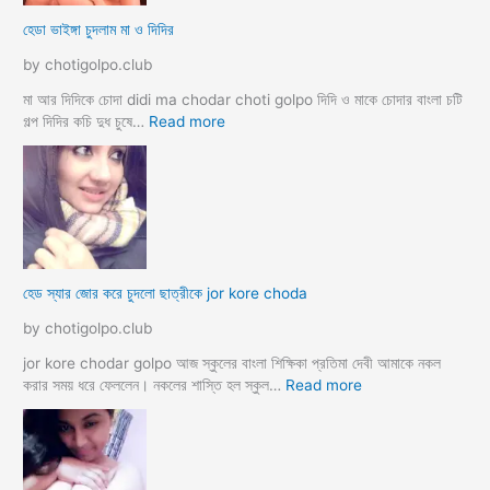
সে
ব
হেডা ভাইঙ্গা চুদলাম মা ও দিদির
ক্স
থে
ক
কে
by chotigolpo.club
রা
সু
ন্দ
মা আর দিদিকে চোদা didi ma chodar choti golpo দিদি ও মাকে চোদার বাংলা চটি
রী
:
গল্প দিদির কচি দুধ চুষে…
Read more
M
হে
a
ডা
d
ভা
a
ই
m
ঙ্গা
কে
চু
চু
দ
হেড স্যার জোর করে চুদলো ছাত্রীকে jor kore choda
দ
লা
লা
ম
by chotigolpo.club
ম
মা
ও
jor kore chodar golpo আজ স্কুলের বাংলা শিক্ষিকা প্রতিমা দেবী আমাকে নকল
দি
:
করার সময় ধরে ফেললেন। নকলের শাস্তি হল স্কুল…
Read more
দি
হে
র
ড
স্যা
র