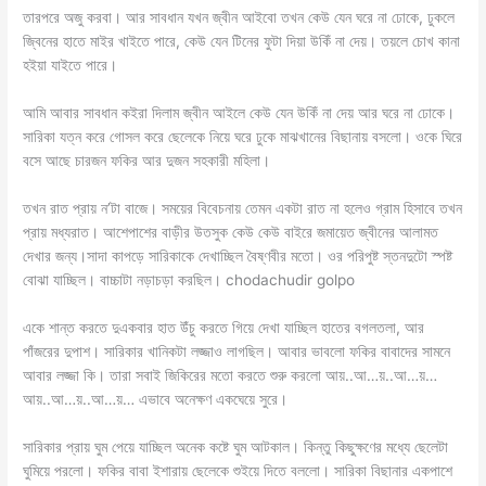
তারপরে অজু করবা। আর সাবধান যখন জ্বীন আইবো তখন কেউ যেন ঘরে না ঢোকে, ঢুকলে
জ্বিনের হাতে মাইর খাইতে পারে, কেউ যেন টিনের ফুটা দিয়া উকিঁ না দেয়। তয়লে চোখ কানা
হইয়া যাইতে পারে।
আমি আবার সাবধান কইরা দিলাম জ্বীন আইলে কেউ যেন উকিঁ না দেয় আর ঘরে না ঢোকে।
সারিকা যত্ন করে গোসল করে ছেলেকে নিয়ে ঘরে ঢুকে মাঝখানের বিছানায় বসলো। ওকে ঘিরে
বসে আছে চারজন ফকির আর দুজন সহকারী মহিলা।
তখন রাত প্রায় ন’টা বাজে। সময়ের বিবেচনায় তেমন একটা রাত না হলেও গ্রাম হিসাবে তখন
প্রায় মধ্যরাত। আশেপাশের বাড়ীর উতসুক কেউ কেউ বাইরে জমায়েত জ্বীনের আলামত
দেখার জন্য।সাদা কাপড়ে সারিকাকে দেখাচ্ছিল বৈষ্ণবীর মতো। ওর পরিপুষ্ট স্তনদুটো স্পষ্ট
বোঝা যাচ্ছিল। বাচ্চাটা নড়াচড়া করছিল। chodachudir golpo
একে শান্ত করতে দুএকবার হাত উঁচু করতে গিয়ে দেখা যাচ্ছিল হাতের বগলতলা, আর
পাঁজরের দুপাশ। সারিকার খানিকটা লজ্জাও লাগছিল। আবার ভাবলো ফকির বাবাদের সামনে
আবার লজ্জা কি। তারা সবাই জিকিরের মতো করতে শুরু করলো আয়..আ…য়..আ…য়…
আয়..আ…য়..আ…য়… এভাবে অনেক্ষণ একঘেয়ে সুরে।
সারিকার প্রায় ঘুম পেয়ে যাচ্ছিল অনেক কষ্টে ঘুম আটকাল। কিন্তু কিছুক্ষণের মধ্যে ছেলেটা
ঘুমিয়ে পরলো। ফকির বাবা ইশারায় ছেলেকে শুইয়ে দিতে বললো। সারিকা বিছানার একপাশে