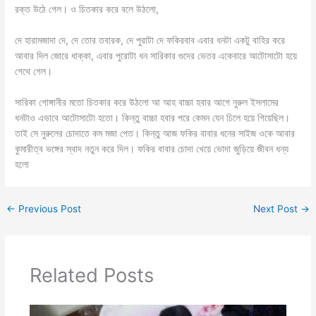
রক্ত উঠে গেল। ও চিতকার করে বলে উঠলো,
দে হারামজাদা দে, দে তোর তবারক, দে পুরাটা দে ফকিরবাব এবার ধনটা একটু বাহির করে
আবার দিল জোরে ধাক্কা, এবার পুরোটা ধন সারিকার গুদের ভেতর একেবারে আটোসাটো হয়ে
গেথে গেল।
সারিকা গোঙ্গানীর মতো চিতকার করে উঠলো আ আহ বাচ্চা হবার আগে নুরুল ইসলামের
ধনটাও এভাবে আটোসাটো হতো। কিন্তু বাচ্চা হবার পরে কেমন যেন ঢিলে হয়ে গিয়েছিল।
তাই সে নুরুলের চোদাতে কম মজা পেত। কিন্তু আজ ফকির বাবার ধনের সাইজ ওকে আবার
কুমারীত্ব ভঙ্গের স্বাদ নতুন করে দিল। ফকির বাবার চোদা খেয়ে ভোদা জুড়িয়ে জীবন ধন্য
হলো
←
Previous Post
Next Post
→
Related Posts