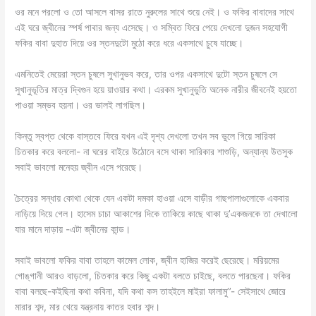
ওর মনে পরলো ও তো আসলে বাসর রাতে নুরুলের সাথে শুয়ে নেই। ও ফকির বাবাদের সাথে
এই ঘরে জ্বীনের স্পর্ষ পাবার জন্য এসেছে। ও সম্বিত ফিরে পেয়ে দেখলো দুজন সহযোগী
ফকির বাবা দুহাত দিয়ে ওর স্তনদুটো মুঠো করে ধরে একসাথে চুষে যাচ্ছে।
এমনিতেই মেয়েরা স্তন চুষলে সুখানুভব করে, তার ওপর একসাথে দুটো স্তন চুষলে সে
সুখানুভূতির মাত্র দ্বিগুন হয়ে য়াওয়ার কথা। এরকম সুখানুভুতি অনেক নারীর জীবনেই হয়তো
পাওয়া সম্ভব হয়না। ওর ভালই লাগছিল।
কিন্তু স্বপ্ত থেকে বাস্তবে ফিরে যখন এই দৃশ্য দেখলো তখন সব ভুলে গিয়ে সারিকা
চিতকার করে বললো- না ঘরের বাইরে উঠোনে বসে থাকা সারিকার শাশুড়ি, অন্যান্য উতসুক
সবাই ভাবলো মনেহয় জ্বীন এসে পরেছে।
চৈত্রের সন্ধায় কোথা থেকে যেন একটা দমকা হাওয়া এসে বাড়ীর গাছপালাগুলোকে একবার
নাড়িয়ে দিয়ে গেল। হাসেম চাচা আকাশের দিকে তাকিয়ে কাছে থাকা দু’একজনকে তা দেখালো
যার মানে দাড়ায় -এটা জ্বীনের কান্ড।
সবাই ভাবলো ফকির বাবা তাহলে কামেল লোক, জ্বীন হাজির করেই ছেরেছে। মরিয়মের
গোঙ্গানী আরও বাড়লো, চিতকার করে কিছু একটা বলতে চাইছে, বলতে পারছেনা। ফকির
বাবা বলছে-কইছিনা কথা কবিনা, যদি কথা কস তাহইলে মাইরা ফালামু’’- সেইসাথে জোরে
মারার শব্দ, মার খেয়ে যন্ত্রনায় কাতর হবার শব্দ।