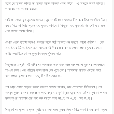
হচ্ছে সে আসলে ভাবছে না আসলে সত্যি সত্যিই এসব ঘটছে। ওর ভাবতে ভালই লাগছে।
ও আবার ভাবতে শুরু করলো-
সারিকার খোলা বুক নুরুলের সামনে। নুরুল সারিকাকে আস্তে চিত করে বিছানায় শুইয়ে দিল।
দুহাত দিয়ে সারিকার স্তনে হাত বুলাতে লাগলো। কিছুক্ষণ হাত বুলানোর পর সেই হাত চলে
গেল পায়ের পাতার দিকে।
সেখান থেকে হাতটা ক্রমশ: উপরের দিকে উঠে আসতে শুরু করলো, সাথে শাড়ীটাও। সেই
হাত উপরে উঠতে উঠতে এসে থামলো দুই উরুর মাঝ বরাবর গোপন গুহার মুখে। যেখানে
নারীর সবচাইতে গোপন মুল্যবান রত্ন লুকিয়ে আছে।
কিছুক্ষনের মধ্যেই সেই খনির ধন আহরনের জন্য খনন কাজ শুরু করলো নুরুলের কোদালরূপ
আংগুল দিয়ে। ওর শরীরের সকল বাধন যেন খুলে গেল। আলিবাবা চল্লিশ চোরের মতো
অনেকগুলো কন্ঠস্বর যেন বলছে, ছিম ছিম খোল যা..
ওর গুহার দেয়াল অনুভব করতে লাগলো আদুরে আঘাত, আর তেলতেলে পিচ্ছিলতা। ওর
অসহ্য সুখবোধ হল। বন্ধ চোখ আর্ও বন্ধ হয়ে সুখনিদ্রায় ডুবে যেতে চাইল। মুখ থেকে নানা
রকম সুখের আর্তনাদ বের হতে শুরু করলো আহ্ আ..হ্ ওহ্ ও..হ… উছ উ..ছ।
কিছুক্ষণ পর নুরুল আঙ্গুলের কুঠারাঘাত বন্ধ করে বুকের দিকে এগিয়ে এলো। ওর একটা স্তন