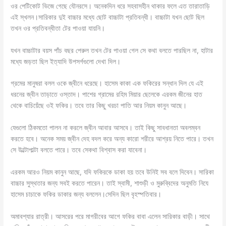
ওর পেটিকোট ভিজে গেছে যৌনরসে। অনেকদিন ধরে সহবাসহীন থাকার ফলে এত তারাতাড়ি
এই স্খলন।সারিকার দুই বাচ্চার মধ্যে ছোট বাচ্চাটা প্রতিবন্ধী। বাচ্চাটা যখন ছোট ছিল
তখন ওর প্রতিবন্ধীতা টের পাওয়া যায়নি।
যখন বাচ্চাটার বয়স পাঁচ বছর পেরুল তখন টের পাওয়া গেল সে কথা বলতে পারছিল না, হাটার
মধ্যে জড়তা ছিল ইত্যাদি উপসর্গগুলো দেখা দিল।
গ্রমের মানুষরা বলল ওকে জ্বীনে ধরেছে। হাসেম কাকা এক ফকিরের সন্ধান দিল যে এই
ধরনের জ্বীন তাড়াতে ওস্তাদ। পাশের গ্রামের রহিম মিয়ার ছেলেকে এরকম জীনের হাত
থেকে বাচিয়েঁছে ওই ফকির। তবে তার কিছু খরচা পাতি আর নিয়ম কানুন আছে।
যেগুলো ঠিকমতো পালন না করলে জ্বীন আবার আসবে। তাই কিছু সাবধানতা অবলম্বন
করতে হবে। অনেক সময় জ্বীন দেহ বদল করে অন্য কারো শরীরে আশ্রয় নিতে পারে। তখন
সে উল্টোপাল্টা বলতে পারে। তবে সেকথা বিশ্বাস করা যাবেনা।
এরকম আরও নিয়ম কানুন আছে, যদি ফকিরকে ডাকা হয় তবে উনিই সব বলে দিবেন। সারিকা
বাচ্চার সুস্থতার জন্য সবই করতে পারেন। তাই স্বামী, শাশুড়ী ও মুরুব্বিদের অনুমতি নিযে
হাসেম চাচাকে ফকির ডাকার জন্য বললেন।সেদিন ছিল বৃহস্পতিবার।
অমাবশ্যার রাত্রী। আসরের পরে মাগরীবের আগে ফকির বাবা এলেন সারিকার বাড়ী। সাথে