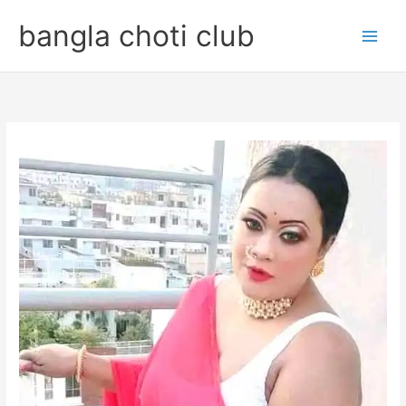
Skip
bangla choti club
to
content