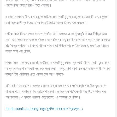
পরিস্থিতির কাছে গিয়েও ফিরে এসেছে।
একবার সালাম ভাই ওর ঘরে ঢুকে জড়িয়ে ধরে ঠোটেঁ চুমু খাওয়া, আর দুহাত দিয়ে ওর ফুলে
ওঠা স্তনদুটো ব্লাউজের ওপর দিয়েই জোরে জোরে টিপতে শুরু করলো।
সারিকা বাধা দিয়েও তাকে সরাতে পারছিল না। আসলে ও যে পুরোপুরি বাধাও দিচ্ছিল তাও
নয়। ওর কেমন যেন ভাল লাগছিল। অনেকদিনের অভুক্ত উদর যেমন গোগ্রাসে খাবার খেতে
চায় কিন্তু কখনো অতিরিক্ত খাবরে আবার তা উগলে আসে- ঠিক তেমনি, ওর ইচ্ছে হচ্ছিল
সালাম ভাই ওর ঠোটেঁ,
গলায়, ঘারে, কোমড়ের ভাজেঁ, নাভীতে, তলপেটে চুমু খেয়ে, স্তনদুটো টিপে, বোটা চুষে, গুদে
আঙ্গুল চালিয়ে খাড়া ধনটা ওর গুদে ভরে দিক। কিন্তু পাশাপাশি এও মনে হচ্ছিল এটা কি ঠিক
হচ্ছে? ঠিক বেঠিকের চেয়ে কেমন যেন ভয়ও হচ্ছিল-
যদি কেউ দেখে ফেলে। একসময় ওদের যাত্রা ভঙ্গ হল ওর প্রতিবন্ধী বাচ্চাটার ঘুম ভেঙ্গে
যাওয়ার পর। সালাম ভাইও দৌড়ে পালালো। মরিয়ম ওর প্রতিবন্ধী বাচ্চাটাকে আদর করা
শুরু করলো। ও বুঝতে পারলো এইটুকুতেই ওর অবস্থা বেগতিক।
hindu penis sucking বন্ধুর মুসলিম মায়ের সাথে গ্যাংব্যাং -১