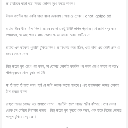
মা রাহাতের বাড়া ধরে নিজের ভোদার মুখে ঘষতে লাগল।
উফফ কতদিন পর একটা খাড়া বাড়া দেখলাম। আয় রে ঢোকা। choti golpo bd
রাহাত ধীরে ধীরে ঠেলা দিল। মায়ের ভোদা একটু টাইট লাগল প্রথমে। মা চোখ বন্ধ করে
গোঙালো, আআহ্ শালার বাচ্চা জোরে ঢোকা আমার ভোদা ফাটিয়ে দে
রাহাত এক ঝটকায় পুরোটা ঢুকিয়ে দিল। মা চিৎকার করে উঠল, ওরে বাবা এত মোটা চোদ রে
জোরে জোরে চোদ
মিতু মায়ের বুক চেপে ধরে বলল, মা তোমার ভোদাটা কতদিন পর ভরল দেখো ভালো লাগছে?
গার্লফ্রেন্ডের মাকে চুদার কাহিনী
মা হাঁপাতে হাঁপাতে বলল, হ্যাঁ রে মাগি অনেক ভালো লাগছে। এই হারামজাদা আমার ভোদায়
ঠাপ মারছে উফফ
রাহাত মায়ের কোমর ধরে ঠাপাতে লাগল। প্রতিটা ঠাপে মায়ের শরীর কাঁপছে। তার ভোদা
থেকে রস বেরিয়ে বিছানায় পড়ছে। মিতু মায়ের বুক চুষতে শুরু করল, এক হাতে নিজের ভোদায়
আঙুল ঢুকিয়ে নেড়াচ্ছে।