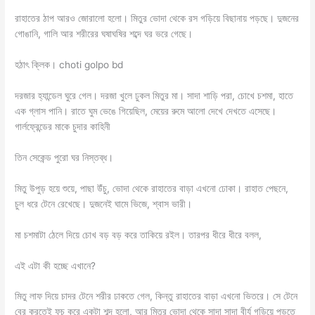
রাহাতের ঠাপ আরও জোরালো হলো। মিতুর ভোদা থেকে রস গড়িয়ে বিছানায় পড়ছে। দুজনের
গোঙানি, গালি আর শরীরের ঘষাঘষির শব্দে ঘর ভরে গেছে।
হঠাৎ ক্লিক। choti golpo bd
দরজার হ্যান্ডেল ঘুরে গেল। দরজা খুলে ঢুকল মিতুর মা। সাদা শাড়ি পরা, চোখে চশমা, হাতে
এক গ্লাস পানি। রাতে ঘুম ভেঙে গিয়েছিল, মেয়ের রুমে আলো দেখে দেখতে এসেছে।
গার্লফ্রেন্ডের মাকে চুদার কাহিনী
তিন সেকেন্ড পুরো ঘর নিস্তব্ধ।
মিতু উপুড় হয়ে শুয়ে, পাছা উঁচু, ভোদা থেকে রাহাতের বাড়া এখনো ঢোকা। রাহাত পেছনে,
চুল ধরে টেনে রেখেছে। দুজনেই ঘামে ভিজে, শ্বাস ভারী।
মা চশমাটা ঠেলে দিয়ে চোখ বড় বড় করে তাকিয়ে রইল। তারপর ধীরে ধীরে বলল,
এই এটা কী হচ্ছে এখানে?
মিতু লাফ দিয়ে চাদর টেনে শরীর ঢাকতে গেল, কিন্তু রাহাতের বাড়া এখনো ভিতরে। সে টেনে
বের করতেই ফচ করে একটা শব্দ হলো, আর মিতুর ভোদা থেকে সাদা সাদা বীর্য গড়িয়ে পড়তে