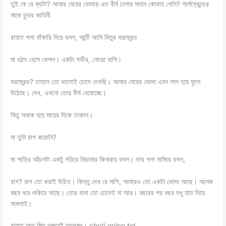
তুই কে রে ব্যাটা? আমার মেয়ের ভোদায় এত বীর্য ঢালার সাহস কোথায় পেলি? গার্লফ্রেন্ডের
মাকে চুদার কাহিনী
রাহাত গলা খাঁকারি দিয়ে বলল, আন্টি আমি মিতুর বয়ফ্রেন্ড
মা হঠাৎ হেসে ফেলল। একটা গভীর, নোংরা হাসি।
বয়ফ্রেন্ড? তাহলে তো ভালোই চোদে দেখছি। আমার মেয়ের ভোদা এমন লাল হয়ে ফুলে
উঠেছে। দেখ, এখনো তোর বীর্য বেরোচ্ছে।
মিতু অবাক হয়ে মায়ের দিকে তাকাল।
মা তুমি রাগ করোনি?
মা শাড়ির আঁচলটা একটু সরিয়ে বিছানার কিনারায় বসল। তার গলা নামিয়ে বলল,
রাগ? রাগ তো করাই উচিত। কিন্তু দেখ রে মাগি, আমারও তো একটা ভোদা আছে। অনেক
বছর ধরে শুকিয়ে আছে। তোর বাবা তো চোদেই না আর। বছরের পর বছর শুধু হাত দিয়ে
সামলাই।
রাহাত আর মিতু দুজনেই হতভম্ব। choti golpo bd