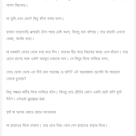
লাগল বিছানায়।
মা তুমি এখন কেন? মিতু কাঁপা গলায় বলল।
রাহাত তাড়াতাড়ি বক্সারটা টেনে পরার চেষ্টা করল, কিন্তু হাত কাঁপছে। তার বাড়াটা এখনো
ভেজা, অর্ধেক খাড়া।
মা দরজাটা ভেতর থেকে বন্ধ করে দিল। তারপর ধীর পায়ে বিছানার কাছে এসে দাঁড়াল। তার
চোখে রাগের সঙ্গে একটা অদ্ভুত চকচকে ভাব। সে মিতুর দিকে তাকিয়ে বলল,
তোর ভোদা থেকে এত বীর্য কেন গড়াচ্ছে রে মাগি? এই হারামজাদা ছেলেটা কি সারারাত
তোকে চুদেছে?
মিতু লজ্জায় মাটির দিকে তাকিয়ে রইল। কিন্তু তার ঠোঁটের কোণে একটা ছোট হাসি ফুটে
উঠল। choti golpo bd
হ্যাঁ মা অনেক জোরে জোরে অনেকবার
মা রাহাতের দিকে তাকাল। তার চোখ নিচে নেমে গেল রাহাতের বাড়ার দিকে।