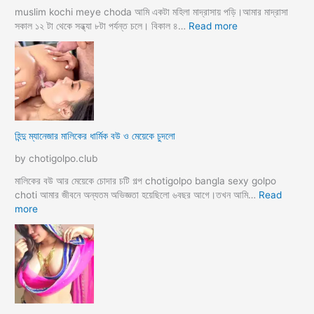
র
muslim kochi meye choda আমি একটা মহিলা মাদ্রাসায় পড়ি।আমার মাদ্রাসা
গ
:
সকাল ১২ টা থেকে সন্ধ্যা ৮টা পর্যন্ত চলে। বিকাল ৪…
Read more
ল্প
হি
ন্দু
র
সা
থে
ব্য
ভি
হিন্দু ম্যানেজার মালিকের ধার্মিক বউ ও মেয়েকে চুদলো
চা
র
by chotigolpo.club
চ
টি
মালিকের বউ আর মেয়েকে চোদার চটি গল্প chotigolpo bangla sexy golpo
গ
choti আমার জীবনে অন্যতম অভিজ্ঞতা হয়েছিলো ৬বছর আগে।তখন আমি…
Read
ল্প
:
more
হি
ন্দু
ম্যা
নে
জা
র
মা