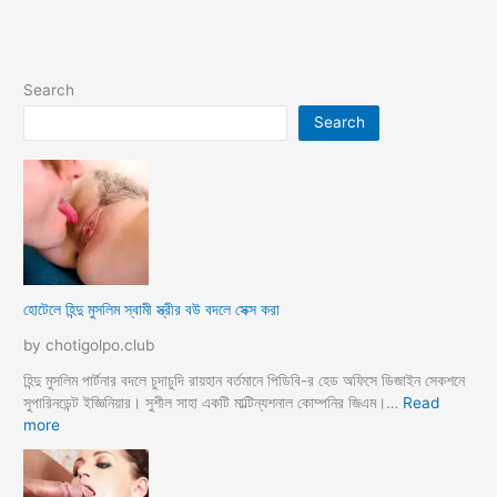
Search
Search
হোটেলে হিন্দু মুসলিম স্বামী স্ত্রীর বউ বদলে সেক্স করা
by chotigolpo.club
হিন্দু মুসলিম পার্টনার বদলে চুদাচুদি রায়হান বর্তমানে পিডিবি-র হেড অফিসে ডিজাইন সেকশনে
সুপারিনডেন্ট ইজ্ঞিনিয়ার। সুশীল সাহা একটি মাল্টিন্যশনাল কোম্পনির জিএম।…
Read
:
more
হো
টে
লে