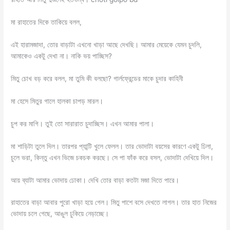
মা রাহাতের দিকে তাকিয়ে বলল,
এই হারামজাদা, তোর বাড়াটা এখনো খাড়া আছে দেখছি। আমার মেয়েকে যেমন চুদলি,
আমাকেও একটু দেখা না। নাকি ভয় পাচ্ছিস?
মিতু চোখ বড় করে বলল, মা তুমি কী বলছো? গার্লফ্রেন্ডের মাকে চুদার কাহিনী
মা হেসে মিতুর গালে হালকা চাপড় মারল।
চুপ কর মাগি। তুই তো সারারাত চুদাচ্ছিস। এখন আমার পালা।
মা শাড়িটা তুলে দিল। তারপর প্যান্টি খুলে ফেলল। তার ভোদাটা বয়সের কারণে একটু ঢিলা,
চুলে ভরা, কিন্তু এখন ভিজে চকচক করছে। সে পা ফাঁক করে বসল, ভোদাটা দেখিয়ে দিল।
আয় ব্যাটা আমার ভোদায় ঢোকা। দেখি তোর বাড়া কতটা মজা দিতে পারে।
রাহাতের বাড়া আবার পুরো খাড়া হয়ে গেল। মিতু পাশে বসে দেখতে লাগল। তার হাত নিজের
ভোদায় চলে গেছে, আঙুল ঢুকিয়ে নেড়াচ্ছে।