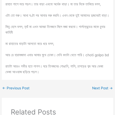
রাহাত পাশে শুয়ে পড়ল। তার বাড়া এখনো অর্ধেক খাড়া। মা তার দিকে তাকিয়ে বলল,
এটা তো শুরু। আধা ঘণ্টা পর আবার শুরু করবি। এখন থেকে তুই আমাদের দুজনেরই বাড়া।
মিতু হেসে বলল, হ্যাঁ মা এখন আমরা তিনজনে মিলে মজা করবো। গার্লফ্রেন্ডের মাকে চুদার
কাহিনী
মা রাহাতের বাড়াটা আলতো করে ধরে বলল,
আয় রে হারামজাদা এবার আমার মুখে ঢোকা। দেখি কতটা খেতে পারি। choti golpo bd
রাতটা আরও গভীর হতে লাগল। ঘরে তিনজনের গোঙানি, গালি, চাপড়ের শব্দ আর ভেজা
ভেজা আওয়াজ ছড়িয়ে পড়ল।
←
Previous Post
Next Post
→
Related Posts