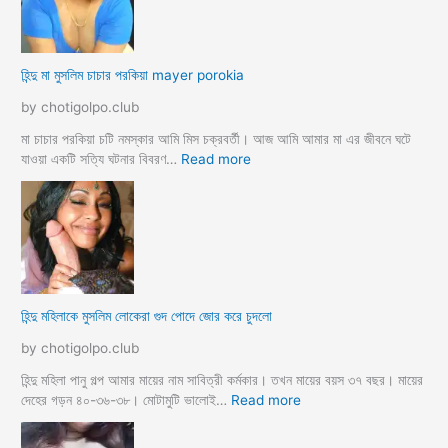
লো
র
মু
গু
স
দ
হিন্দু মা মুসলিম চাচার পরকিয়া mayer porokia
লি
চু
ম
দা
by chotigolpo.club
ভা
র
তা
নে
মা চাচার পরকিয়া চটি নমস্কার আমি মিস চক্রবর্তী। আজ আমি আমার মা এর জীবনে ঘটে
র
শা
:
যাওয়া একটি সত্যি ঘটনার বিবরণ…
Read more
হি
ন্দু
মা
মু
স
লি
ম
হিন্দু মহিলাকে মুসলিম লোকেরা গুদ পোদে জোর করে চুদলো
চা
চা
by chotigolpo.club
র
প
হিন্দু মহিলা পানু গল্প আমার মায়ের নাম সাবিত্রী কর্মকার। তখন মায়ের বয়স ৩৭ বছর। মায়ের
র
:
দেহের গড়ন ৪০-৩৬-৩৮। মোটামুটি ভালোই…
Read more
কি
হি
য়া
ন্দু