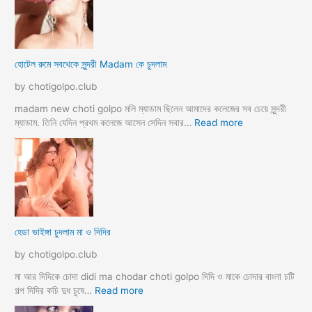
হি
ন্দু
মু
স
হোটেল রুমে সবথেকে সুন্দরী Madam কে চুদলাম
লি
ম
by chotigolpo.club
স্বা
মী
madam new choti golpo মলি ম্যাডাম ছিলেন আমাদের কলেজের সব চেয়ে সুন্দরী
স্ত্রী
:
ম্যাডাম. তিনি যেদিন প্রথম কলেজে আসেন সেদিন সবার…
Read more
র
হো
ব
টে
উ
ল
ব
রু
দ
মে
লে
স
সে
ব
হেডা ভাইঙ্গা চুদলাম মা ও দিদির
ক্স
থে
ক
কে
by chotigolpo.club
রা
সু
ন্দ
মা আর দিদিকে চোদা didi ma chodar choti golpo দিদি ও মাকে চোদার বাংলা চটি
রী
:
গল্প দিদির কচি দুধ চুষে…
Read more
M
হে