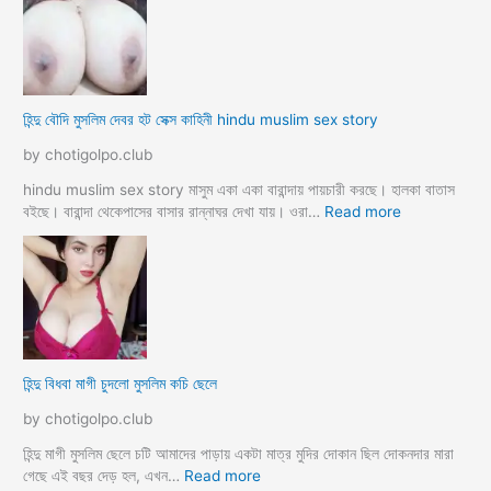
m
ম
a
হি
y
লা
e
কে
r
মু
হিন্দু বৌদি মুসলিম দেবর হট সেক্স কাহিনী hindu muslim sex story
p
স
o
লি
by chotigolpo.club
r
ম
o
লো
hindu muslim sex story মাসুম একা একা বারান্দায় পায়চারী করছে। হালকা বাতাস
k
কে
:
বইছে। বারান্দা থেকেপাসের বাসার রান্নাঘর দেখা যায়। ওরা…
Read more
i
রা
হি
a
গু
ন্দু
দ
বৌ
পো
দি
দে
মু
জো
স
র
লি
হিন্দু বিধবা মাগী চুদলো মুসলিম কচি ছেলে
ক
ম
রে
দে
by chotigolpo.club
চু
ব
দ
র
হিন্দু মাগী মুসলিম ছেলে চটি আমাদের পাড়ায় একটা মাত্র মুদির দোকান ছিল দোকনদার মারা
লো
হ
:
গেছে এই বছর দেড় হল, এখন…
Read more