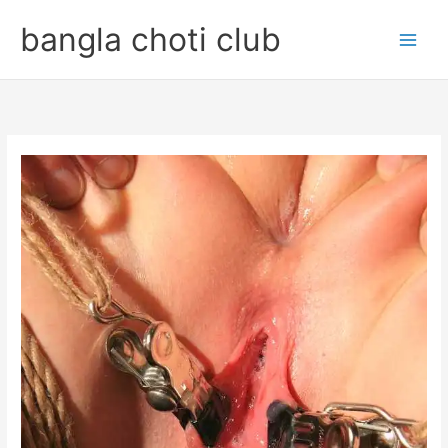
Skip
bangla choti club
to
content