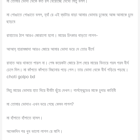
মা তোমার ভোদা থেকে কত রস বেরোচ্ছে দেখো মিতু বলল।
মা গোঙাতে গোঙাতে বলল, হ্যাঁ রে এই ব্যাটার বাড়া আমার ভোদায় ঢুকেছে আজ আমাকে চুদে
ছাড়বে
রাহাতের ঠাপ আরও জোরালো হলো। মায়ের চিৎকার বাড়তে লাগল-
আআহ্ হারামজাদা আরও জোরে আমার ভোদা ভরে দে তোর বীর্যে
রাহাত আর থাকতে পারল না। শেষ কয়েকটা জোরে ঠাপ মেরে মায়ের ভিতরে গরম গরম বীর্য
ঢেলে দিল। মা কাঁপতে কাঁপতে বিছানায় পড়ে গেল। তার ভোদা থেকে বীর্য গড়িয়ে পড়ছে।
choti golpo bd
মিতু মায়ের ভোদায় হাত দিয়ে বীর্যটা ছুঁয়ে দেখল। গার্লফ্রেন্ডের মাকে চুদার কাহিনী
মা তোমার ভোদাও এখন ভরে গেছে কেমন লাগল?
মা হাঁপাতে হাঁপাতে হাসল।
অনেকদিন পর খুব ভালো লাগল রে মাগি।