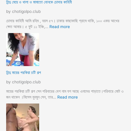
হিন্দু মেয়ে ও খালা ও মামাতো বোনকে চোদার কাহিনী
লি
কে
by chotigolpo.club
র
ধা
চোদার কাহিনী আমি রহিম , বয়স ৫৭। ঢাকার কাছাকাছি গ্রামে থাকি, ১০০ একর আখের
র্মি
:
ক্ষেত আমার। ৫ ফুট ১১ ইঞ্চি,…
Read more
ক
হি
ব
ন্দু
উ
মে
ও
য়ে
মে
ও
য়ে
খা
কে
লা
হিন্দু মায়ের পরকিয়া চটি গল্প
চু
ও
দ
মা
by chotigolpo.club
লো
মা
তো
মায়ের পরকিয়া চটি গল্প সেন পরিবারের বেশ নাম যশ আছে এনাদের পাড়াতে।পরিবারে মোট ৩
বো
:
জন থাকেন ।মিসেস মুনমুন সেন, তার…
Read more
ন
হি
কে
ন্দু
চো
মা
দা
য়ে
র
র