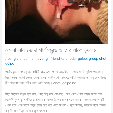
ফোলা লাল ভোদা গার্লফ্রেন্ড ও তার মাকে চুদলাম
/
bangla choti ma meye
,
girlfriend ke chodar golpo
,
group choti
golpo
গার্লফ্রেন্ডের মাকে চুদার কাহিনী রাত তখন প্রায় আড়াইটা। বাসার সবাই ঘুমিয়ে পড়েছে।
মিতুর রুমের দরজা ভেতর থেকে হালকা আটকানো। ভিতরে লাইট জ্বলছে না, শুধু মোবাইলের
নীল আলোয় দুটো শরীর ঘেমে নেমে আছে। choti golpo bd
মিতু বিছানায় উপুড় হয়ে শুয়ে, পাছা উঁচু করে রেখেছে। তার গোল গোল পাছার মাঝে লাল
ভোদাটা ফুলে ফুলে দাঁড়িয়ে, রাহাতের আগের ঠাপের রসে চকচক করছে। রাহাত পেছনে হাঁটু
গেড়ে বসে, এক হাতে মিতুর চুলের মুঠি ধরে টেনে মাথাটা পেছনে টানছে, আরেক হাতে নিজের
বাড়াটা ধরে মিতুর ভোদার মুখে ঘষছে।