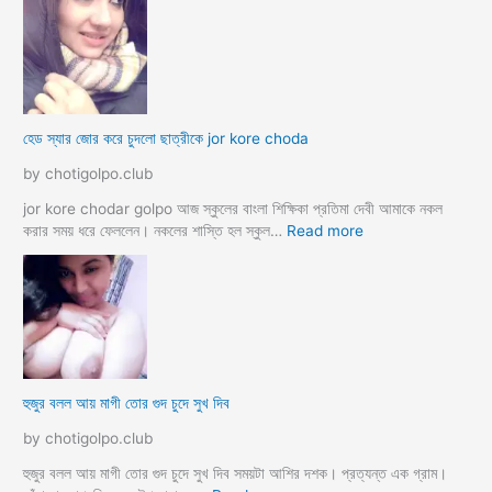
a
ডা
d
ভা
a
ই
m
ঙ্গা
কে
চু
চু
দ
হেড স্যার জোর করে চুদলো ছাত্রীকে jor kore choda
দ
লা
লা
ম
by chotigolpo.club
ম
মা
ও
jor kore chodar golpo আজ স্কুলের বাংলা শিক্ষিকা প্রতিমা দেবী আমাকে নকল
দি
:
করার সময় ধরে ফেললেন। নকলের শাস্তি হল স্কুল…
Read more
দি
হে
র
ড
স্যা
র
জো
র
ক
হুজুর বলল আয় মাগী তোর গুদ চুদে সুখ দিব
রে
চু
by chotigolpo.club
দ
লো
হুজুর বলল আয় মাগী তোর গুদ চুদে সুখ দিব সময়টা আশির দশক। প্রত্যন্ত এক গ্রাম।