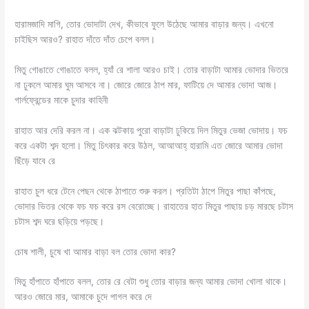
হারামজাদি মাগি, তোর ভোদাটা দেখ, কীভাবে ফুলে উঠেছে আমার বাড়ার জন্য। এখনো
চাইছিস আরও? রাহাত দাঁতে দাঁত চেপে বলল।
মিতু গোঙাতে গোঙাতে বলল, হ্যাঁ রে শালা আরও চাই। তোর বাড়াটা আমার ভোদার ভিতরে
না ঢুকলে আমার ঘুম আসবে না। জোরে জোরে ঠাপ মার, ফাটিয়ে দে আমার ভোদা আজ।
গার্লফ্রেন্ডের মাকে চুদার কাহিনী
রাহাত আর দেরি করল না। এক ঝটকায় পুরো বাড়াটা ঢুকিয়ে দিল মিতুর ভেজা ভোদায়। ফচ
করে একটা শব্দ হলো। মিতু চিৎকার করে উঠল, আআআহ্ হারামি এত জোরে আমার ভোদা
ছিঁড়ে যাবে রে
রাহাত চুল ধরে টেনে পেছন থেকে ঠাপাতে শুরু করল। প্রতিটা ঠাপে মিতুর পাছা কাঁপছে,
ভোদার ভিতর থেকে ফচ ফচ করে রস বেরোচ্ছে। রাহাতের হাত মিতুর পাছায় চড় মারছে চটাস
চটাস শব্দ ঘরে ছড়িয়ে পড়ছে।
চোষ শালী, চুষে খা আমার বাড়া বল তোর ভোদা কার?
মিতু হাঁপাতে হাঁপাতে বলল, তোর রে বেটা শুধু তোর বাড়ার জন্য আমার ভোদা খোলা থাকে।
আরও জোরে মার, আমাকে চুদে পাগল করে দে