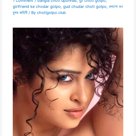
1 Comment
/
bangla choti uponnas
,
gf choti golpo
,
girlfriend ke chodar golpo
,
gud chudar choti golpo
,
রসালো গুদ
চুদার কাহিনী
/ By
chotigolpo.club