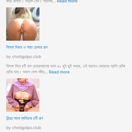
ছা
:
কাঁচা রাস্তা। বিদ্যুৎ নেই। গ্রামের…
Read more
ত্রী
হু
কে
জু
j
র
o
ব
r
ল
k
ল
o
আ
হিল্লা বিবাহ ও পাছা চোদার গল্প
r
য়
e
মা
by chotigolpo.club
c
গী
h
তো
হিল্লা বিয়ে চটি গল্প চেয়ারম্যানের বয়স ৬০ ছুই ছুই করছে, এই বয়সেও মেয়েদের প্রতি ছোঁক
o
র
:
ছোঁক ভাব। সকাল বেলা নদীর…
Read more
d
গু
হি
a
দ
ল্লা
চু
বি
দে
বা
সু
হ
খ
ও
দি
পা
হিন্দুর সাথে ব্যভিচার চটি গল্প
ব
ছা
চো
by chotigolpo.club
দা