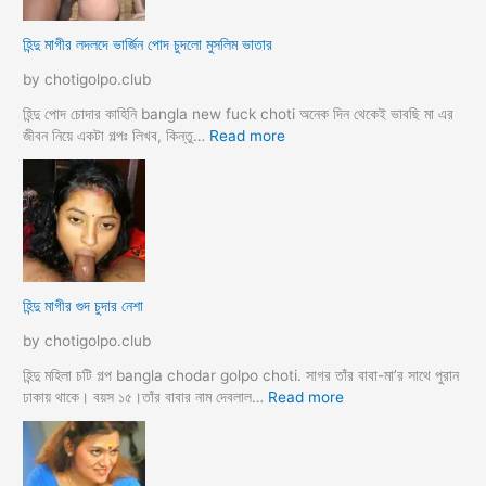
কা
প
হি
র
হিন্দু মাগীর লদলদে ভার্জিন পোদ চুদলো মুসলিম ভাতার
নী
কি
য়া
by chotigolpo.club
চ
টি
হিন্দু পোদ চোদার কাহিনি bangla new fuck choti অনেক দিন থেকেই ভাবছি মা এর
গ
:
জীবন নিয়ে একটা গল্পঃ লিখব, কিন্তু…
Read more
ল্প
হি
ন্দু
মা
গী
র
ল
দ
হিন্দু মাগীর গুদ চুদার নেশা
ল
দে
by chotigolpo.club
ভা
র্জি
হিন্দু মহিলা চটি গল্প bangla chodar golpo choti. সাগর তাঁর বাবা-মা’র সাথে পুরান
ন
:
ঢাকায় থাকে। বয়স ১৫।তাঁর বাবার নাম দেবলাল…
Read more
পো
হি
দ
ন্দু
চু
মা
দ
গী