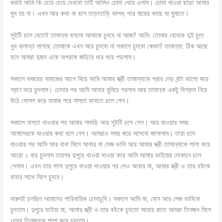
করবি আমি কি চেয়ে চেয়ে দেখবো তাই আমিও চোদা খেয়ে এলাম। চোদা খাওয়া ছাড়া আমার
ঘুম হয় না। এখন আর কথা না বলে তাড়াতাড়ি কাপড় পরে মায়ের কাছে যা ঘুমাতে।
সুইটি চলে যেতেই তামান্না বললো আমাকে চুদবে না আজ? আমি: তোমার বোনকে দুই চুদে
খুব ক্লান্ত লাগছে তোমাকে এখন আর চুদবো না সকালে চুদবো কেমন? তামান্না: ঠিক আছে
বলে আমরা দুজন একে অপরকে জড়িয়ে ধরে শুয়ে পড়লাম।
সকালে ফজরের নামাজের আগে দিয়ে আমি আমার স্ত্রী তামান্নাকে প্রায় দেড় ঘন্টা ভালো করে
প্রাণ ভরে চুদলাম। চোদার পর আমি আবার ঘুমিয়ে পরলাম আর তামান্না একটু বিশ্রাম নিয়ে
উঠে গোসল করে নামাজ পরে নাস্তা বানাতে চলে গেল।
সকালে নাস্তা খাওয়ার পর আমার শাশুড়ি আর সুইটি চলে গেল। আর যাওয়ার সময়
আমাদেরকে যাওয়ার কথা বলে গেল। আমরাও সময় করে আসবো জানালাম। তারা চলে
যাওয়ার পর আমি আর বাবা মিলে আবার মা সেজ ভাবি আর আমার স্ত্রী তামান্নাকে পালা করে
আরো ২ বার চুদলাম তারপর দুপুরে খাওয়া দাওয়া করে আমি আমার ভাইয়ের দোকানে চলে
গেলাম। এখন তার পালা দুপুরে খাওয়া দাওয়ার পর সেও আবার মা, আমার স্ত্রী ও তার বউকে
বাবার সাথে মিলে চুদবে।
দারুনই চলছিল আমাদের পারিবারিক চোদাচুদি। সকালে আমি মা, বোন আর সেজ ভাবিকে
চুদতাম। দুপুরে ভাইয়া মা, আমার স্ত্রী ও তার বউকে চুদতো আবার রাতে আমরা তিনজন মিলে
ওদের তিনজনকে পালা করে চুদতাম।