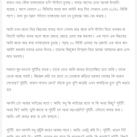
বাবাও তার বৌমা তামান্নাকে ডগি স্টাইলে চুদছে। বাবার আগের চেয়ে অনেক উন্নতি
হয়েছে। আগে যেখানে ১০ মিনিটের মধ্যে মাল আউট করে দিত সেখানে এখন ৩০/৪০ মিনিট
লাগে। বাবা খুব দ্রুত গতিতে তামান্নার গুদে ধন ঢুকাচ্ছে আর বের করছে।
আমি তখন মাকে নিয়ে বিছানায় বাবার পাশে গেলাম আর মাকে ডগি স্টাইল নিতে বললাম মা
নিতেই আমিও বাবার মতো মাকে জোড়ে জোড়ে চোদা শুরু করলাম। এক সাথে এক বিছানায়
আমি মাকে আর বাবা তামান্নাকে চুদছে। প্রায় ৩০ মিনিট চোদার পর দুজনই এক সাথে মাল
আউট করলাম তাদের গুদের ভিতর। তারপর কিছুক্ষন বিশ্রাম নিয়ে আমরা আমাদের রুমে এসে
শুয়ে পরলাম।
সকালে ঘুম ভাংলো সুইটির ডাকে। তাকে দেখে আমি আবার উত্তেজিত হতে থাকি। তাকে
ডেকে কাছে বসাই। জিজ্ঞেস করি গত রাতে যে তোমাকে জড়িয়ে ধরলাম তোমার কি খারাপ
লেগেছে? সুইটি: খারাপ লাগবে কেন? বউকে চুদে খুশি করেছি এখন শাশুড়িকে চুদে খুশি করতে
হবে
আপনি তো আমার ভাইয়ের মতো। আমি: শুধু কি ভাইয়ের মতো না কি অন্য কিছু? সুইটি:
অন্য কি? আমি: তুমি জানো না সুইটি হল আধা ঘড়ওয়ালি? সুইটি: ওটাতো কথার কথা।
আমি: ওটা কথার কথা না ওটা বাস্তব।
সুইটি: যান আপনি শুধু দুষ্টুমি করেন আমার সাথে। আমি: একটু করি নি। সুইটি: করেন নি?
আমি: নাহ করি নি। সুইটি: তাহলে গত রাতে কি করেছেন? আমি: কি করেছি? সুইটি: কিছুই