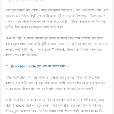
এমন সুখি পরিবার আর একটাও আছে বলে আমার মনে হয় না। আর এখন আমরা এটার প্রতি
অভ্যস্থ হয়ে গেছি। কিছুদিন পর আমি আমার স্ত্রী তামান্নাকে নিয়ে শুশুড় বাড়িতে বেড়াতে
গেলাম আসলে আমার প্লান মতে শাশুড়িকে চুদতে গেলাম। আমরা যাওয়ার পর শাশুড়ি আর
সুইটিরা মিলে আমাদের দারুনভাবে মেহমানদাড়ি করল।
খাওয়া দাওয়ার পর আমরা কিছুক্ষন গল্প করলাম বিকেলের দিকে আমি, তামান্না আর সুইটি
বাইরে ঘুরতে গেলাম তখন আমি সুইটিকে বললাম আজ রাতে আমি তোমাকে আর তোমার মাকে
চুদবো কেমন? সুইটি: মাকে কিভাবে চুদবেন? তামান্না: আমারও একই প্রশ্ন সত্যি করে
বলতো তোমার মনে কি আছে?
muslim vabi choda হিন্দু প্লে বয় মুসলিম ভাবী -১
আমি: পকেট থেকে কিছু ঘুমের ঔষধ আর সেক্সের বড়ি বের করে বললাম এটা দিয়ে কাজ
করবো। এগুলো কি দুজনেরই এক সাথে প্রশ্ন? আমি: এগুলো খেলে খুব ঘুম হবে আর এটা
তোমার মায়ের শরিরকে গরম করবে। কিভাবে খাওয়াবে আবারও দুজনের প্রশ্ন?
আমি: সে দায়িত্ব তোমাদের দুজনের, কিভাবে খাওয়াবে আমি জানিনা। পানির সাথে, দুধের
সাথে বা সরবতের সাথে খাওয়াতে পারো। তারা বলল ঠিক আছে দেখা যাক কি করা যায়।
প্রায় ২ ঘন্টা বেড়ানোর পর ৮ টার দিকে আমরা বাসায় ফিরলে শাশুড়ি আমাদের সরবত দিল