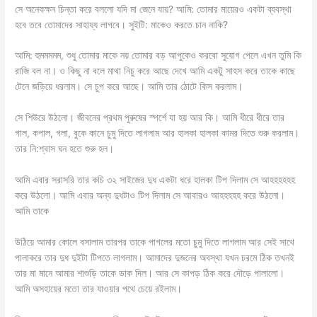
সে অনেকক্ষন চিন্তা করে বললো যদি মা জেনে যায়? আমি: তোমার মায়েরও একটা ব্যবস্থা
হবে তবে তোমাদের সাহায্য লাগবে। সুইটি: মাকেও করতে চান নাকি?
আমি: হুমমমমম, শুধু তোমার মাকে নয় তোমার বড় আপুকেও করবো সুযোগ পেলে এখন তুমি কি
রাজি বল না। ও কিছু না বলে মাথা নিচু করে আছে দেখে আমি একটু সাহস করে তাকে কাছে
টেনে জড়িয়ে ধরলাম। সে চুপ করে আছে। আমি তার ঠোটে কিস করলাম।
সে শিউরে উঠলো। জীবনের প্রথম পুরুষের স্পর্শে যা হয় আর কি। আমি ধীরে ধীরে তার
গাল, কপাল, গলা, বুকে কানে চুমু দিতে লাগলাম আর হালকা হালকা কামর দিতে শুরু করলাম।
তার নি:শ্বাস ঘন হতে শুরু হল।
আমি এবার সরাসরি তার কচি ৩২ সাইজের দুধ একটা ধরে হালকা টিপ দিলাম সে আহহহহহহ
করে উঠলো। আমি এবার অন্য দুধটাও টিপ দিলাম সে আবারও আহহহহহ করে উঠলো।
আমি তাকে
উঠিয়ে আমার কোলে বসালাম তারপর তাকে পাগলের মতো চুমু দিতে লাগলাম আর সেই সাথে
পালাকরে তার দুধ দুইটা টিপতে লাগলাম। আমাদের দুজনের অবস্থা যখন চরমে ঠিক তখনই
তার মা মানে আমার শাশুড়ি তাকে ডাক দিল। আর সে কাপড় ঠিক করে দৌড়ে পালালো।
আমি অসহায়ের মতো তার যাওয়ার পথে চেয়ে রইলাম।