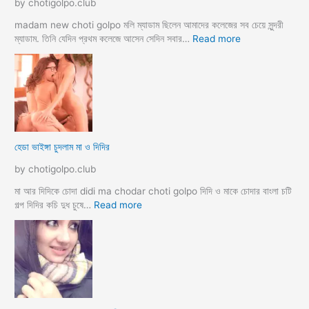
by chotigolpo.club
স্বা
মী
madam new choti golpo মলি ম্যাডাম ছিলেন আমাদের কলেজের সব চেয়ে সুন্দরী
স্ত্রী
:
ম্যাডাম. তিনি যেদিন প্রথম কলেজে আসেন সেদিন সবার…
Read more
র
হো
ব
টে
উ
ল
ব
রু
দ
মে
লে
স
সে
ব
হেডা ভাইঙ্গা চুদলাম মা ও দিদির
ক্স
থে
ক
কে
by chotigolpo.club
রা
সু
ন্দ
মা আর দিদিকে চোদা didi ma chodar choti golpo দিদি ও মাকে চোদার বাংলা চটি
রী
:
গল্প দিদির কচি দুধ চুষে…
Read more
M
হে
a
ডা
d
ভা
a
ই
m
ঙ্গা
কে
চু
চু
দ