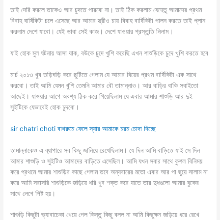
তাই দেরি করলে তাকেও আর চুদতে পারবো না। তাই ঠিক করলাম যেহেতু আমাদের প্রথম
বিবাহ বার্ষিকিটা চলে এসেছে আর আমার স্ত্রীও চায় বিবাহ বার্ষিকিটা পালন করতে তাই প্লান
করলাম দেশে যাবো। যেই ভাবা সেই কাজ। দেশে যাওয়ার প্রস্তুতি নিলাম।
যাই হোক মুল ঘটনায় আসা যাক, বউকে চুদে খুশি করেছি এখন শাশুড়িকে চুদে খুশি করতে হবে
মার্চ ২০১৩ খুব তড়িঘড়ি করে ছুটিতে গেলাম যে আমার বিয়ের প্রথম বার্ষিকিটা এক সাথে
করবো। তাই আমি যেমন খুশি তেমনি আমার বৌ তামান্নাও। আর বাড়ির বাকি সবাইতো
আছেই। যাওয়ার আগে অবশ্য ঠিক করে গিয়েছিলাম যে এবার আমার শাশুড়ি আর দুই
সুইটিকে যেভাবেই হোক চুদবো।
sir chatri choti বাথরুমে ফেলে স্যার আমাকে চরম চোদা দিচ্ছে
তামান্নাকেও এ ব্যাপারে সব কিছু জানিয়ে রেখেছিলাম। যে দিন আমি বাড়িতে যাই সে দিন
আমার শাশুড়ি ও সুইটিও আমাদের বাড়িতে এসেছিল। আমি যখন সবার সাথে কুশল বিনিময়
করে প্রথমে আমার শাশুড়ির কাছে গেলাম তবে অন্যবারের মতো এবার আর পা ছুয়ে সালাম না
করে আমি সরাসরি শাশুড়িকে জড়িয়ে ধরি খুব শক্ত করে যাতে তার দুধগুলো আমার বুকের
সাথে লেগে পিষ্ট হয়।
শাশুড়ি কিছুটা ভ্যাবাচেকা খেয়ে গেল কিন্তু কিছু বলল না আমি কিছুক্ষন জড়িয়ে ধরে রেখে