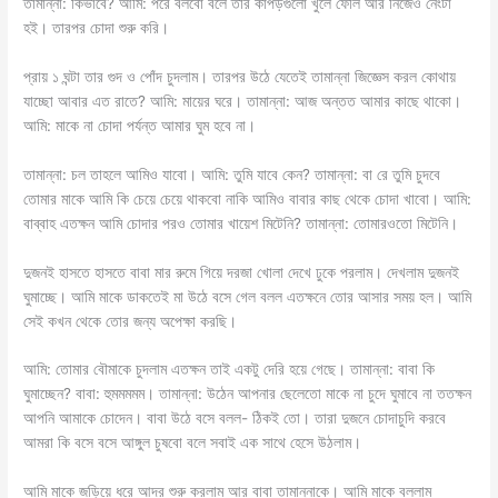
তামান্না: কিভাবে? আমি: পরে বলবো বলে তার কাপড়গুলো খুলে ফেলি আর নিজেও নেংটা
হই। তারপর চোদা শুরু করি।
প্রায় ১ ঘন্টা তার গুদ ও পোঁদ চুদলাম। তারপর উঠে যেতেই তামান্না জিজ্ঞেস করল কোথায়
যাচ্ছো আবার এত রাতে? আমি: মায়ের ঘরে। তামান্না: আজ অন্তত আমার কাছে থাকো।
আমি: মাকে না চোদা পর্যন্ত আমার ঘুম হবে না।
তামান্না: চল তাহলে আমিও যাবো। আমি: তুমি যাবে কেন? তামান্না: বা রে তুমি চুদবে
তোমার মাকে আমি কি চেয়ে চেয়ে থাকবো নাকি আমিও বাবার কাছ থেকে চোদা খাবো। আমি:
বাব্বাহ এতক্ষন আমি চোদার পরও তোমার খায়েশ মিটেনি? তামান্না: তোমারওতো মিটেনি।
দুজনই হাসতে হাসতে বাবা মার রুমে গিয়ে দরজা খোলা দেখে ঢুকে পরলাম। দেখলাম দুজনই
ঘুমাচ্ছে। আমি মাকে ডাকতেই মা উঠে বসে গেল বলল এতক্ষনে তোর আসার সময় হল। আমি
সেই কখন থেকে তোর জন্য অপেক্ষা করছি।
আমি: তোমার বৌমাকে চুদলাম এতক্ষন তাই একটু দেরি হয়ে গেছে। তামান্না: বাবা কি
ঘুমাচ্ছেন? বাবা: হুমমমমম। তামান্না: উঠেন আপনার ছেলেতো মাকে না চুদে ঘুমাবে না ততক্ষন
আপনি আমাকে চোদেন। বাবা উঠে বসে বলল- ঠিকই তো। তারা দুজনে চোদাচুদি করবে
আমরা কি বসে বসে আঙ্গুল চুষবো বলে সবাই এক সাথে হেসে উঠলাম।
আমি মাকে জড়িয়ে ধরে আদর শুরু করলাম আর বাবা তামান্নাকে। আমি মাকে বললাম