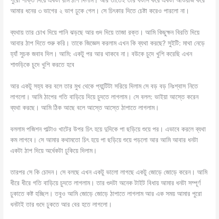
পুরো শক্তি দিয়ে একটা রাম ঠাপ দিলাম। আর তাতেই তার ফটাস করে একটা আওয়াজ করে
আমার ধনের ৩ ভাগের ২ ভাগ ঢুকে গেল। সে চিৎকার দিতে চেষ্টা করেও পারলো না।
ব্যথায় তার চোখ দিয়ে পানি ঝড়ছে আর গুদ দিয়ে তাজা রক্ত। আমি কিছুক্ষন বিরতি দিয়ে
আবার ঠাপ দিতে শুরু করি। তাকে জিজ্ঞেস করলাম এখন কি ব্যথা করছে? সুইটি: মাথা নেড়ে
হ্যাঁ সুচক জবাব দিল। আমি: একটু পর আর থাকবে না। বউকে চুদে খুশি করেছি এখন
শাশুড়িকে চুদে খুশি করতে হবে
আর একটু সহ্য কর বলে তার মুখ থেকে প্যান্টিটা সরিয়ে দিলাম সে বড় বড় নিঃশ্বাস নিতে
লাগলো। আমি ঠাপের গতি বাড়িয়ে দিয়ে চুদতে লাগলাম। সে বলল: ভাইয়া আস্তে করেন
ব্যথা করছে। আমি ঠিক আছে বলে আস্তে আস্তে ঠাপাতে লাগলাম।
বললাম পজিশন পাল্টাও খাটের উপর চিৎ হয়ে দুদিকে পা ছড়িয়ে শুয়ে পর। এভাবে করলে ব্যথা
কম লাগবে। সে আমার কথামতো চিৎ হয়ে পা ছড়িয়ে শুয়ে পড়লো আর আমি আবার ধনটা
একটা ঠাপ দিয়ে অর্ধেকটা ঢুকিয়ে দিলাম।
তারপর সে কি চোদন। সে বলছে এখন একটু ভালো লাগছে একটু জোড়ে জোড়ে করেন। আমি
ধীরে ধীরে গতি বাড়িয়ে চুদতে লাগলাম। তার গুদটা অনেক টাইট বিধায় আমার ধনটা সম্পূর্ণ
ঢুকাতে কষ্ট হচ্ছিল। তবুও আমি জোড়ে জোড়ে ঠাপাতে লাগলাম আর এক সময় আমার পুরো
ধনটাই তার গুদে ঢুকতে আর বের হতে লাগলো।