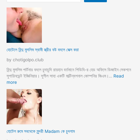
হোটেলে হিন্দু মুসলিম স্বামী স্ত্রীর বউ বদলে সেক্স করা
by chotigolpo.club
হিন্দু মুসলিম পার্টনার বদলে চুদাচুদি রায়হান বর্তমানে পিডিবি-র হেড অফিসে ডিজাইন সেকশনে
সুপারিনডেন্ট ইজ্ঞিনিয়ার। সুশীল সাহা একটি মাল্টিন্যশনাল কোম্পনির জিএম।…
Read
:
more
হো
টে
লে
হি
ন্দু
মু
স
হোটেল রুমে সবথেকে সুন্দরী Madam কে চুদলাম
লি
ম