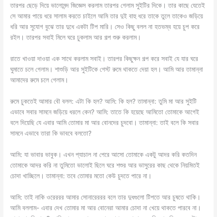
তারপর ছেড়ে দিয়ে ভালোমন্দ জিজ্ঞেস করলাম তারপর গেলাম সুইটির দিকে। তার কাছে যেতেই
সে আমার পায়ে ধরে সালাম করতে চাইলে আমি তার দুই বাহু ধরে তাকে তুলে তাকেও জড়িয়ে
ধরি আর সুযোগ বুঝে তার দুধে একটা টিপ মারি। সেও কিছু বলল না হতভম্ব হয়ে চুপ করে
রইল। তারপর সবাই মিলে ঘরে ঢুকলাম আর গল্প শুরু করলাম।
রাতে খাওয়া দাওয়া এক সাথে করলাম সবাই। তারপর কিছুক্ষন গল্প করে সবাই যে যার ঘরে
ঘুমাতে চলে গেলাম। শাশুড়ি আর সুইটিকে গেস্ট রুমে থাকতে দেয়া হল। আমি আর তামান্না
আমাদের রুমে চলে গেলাম।
রুমে ঢুকতেই আমার বৌ বলল: এটা কি হল? আমি: কি হল? তামান্না: তুমি মা আর সুইটি
এভাবে সবার সামনে জড়িয়ে ধরলে কেন? আমি: তাতে কি হয়েছে আমিতো তোমাকে আগেই
বলে দিয়েছি যে এবার আমি তোমার মা আর বোনদের চুদবো। তামান্না: তাই বলে কি সবার
সামনে এভাবে তারা কি ভাববে বলতো?
আমি: যা ভাবার ভাবুক। এখন প্যাচাল না পেরে আসো তোমাকে একটু আদর করি কতদিন
তোমাকে আদর করি না তুমিতো ভালোই ছিলে ঘরে শশুর আর ভাসুরের কাছ থেকে নিয়মিতই
চোদা খাচ্ছিলে। তামান্না: তবে তোমার মতো কেউ চুদতে পারে না।
আমি: তাই নাকি ওরেররর আমার সোনারেররর বলে তার দুধগুলো টিপতে আর চুষতে থাকি।
আমি বললাম- এবার দেখ তোমার মা আর বোনেরা আমার চোদা না খেয়ে থাকতে পারবে না।