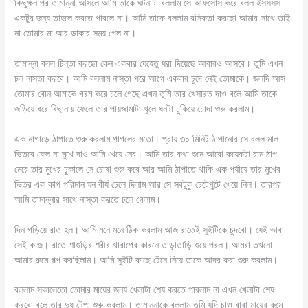
কিছুক্ষন পর তামান্না আসলে আমি তাকে ঘটনাটা বললাম সে আফসোস করে বলল ইসসসস
একটুর জন্য তাহলে করতে পারলে না। আমি তাকে বললাম রসিকতা করছো আমার সাথে তাই
না তোমার মা আর ডাকার সময় পেল না।
তামান্না বলল চিন্তা করছো কেন একবার যেহেতু ধরা দিয়েছে আবারও আসবে। তুমি এখন
চল নাস্তা করবে। আমি বললাম নাস্তা পরে আগে একবার চুদে নেই তোমাকে। জলদি আস
তোমার বোন আমাকে গরম করে চলে গেছে এখন তুমি তার খেসারত দাও বলে আমি তাকে
জড়িয়ে ধরে বিছানায় ফেলে তার পায়জামাটা খুলে ধনটা ঢুকিয়ে চোদা শুরু করলাম।
এক নাগাড়ে ঠাপাতে শুরু করলাম পাগলের মতো। প্রায় ৩০ মিনিট ঠাপানোর সে বলল মাল
ভিতরে ফেল না মুখে দাও আমি খেয়ে নেব। আমি তার কথা শুনে আরো কয়েকটা রাম ঠাপ
মেরে তার মুখের ঢুকালে সে চোষা শুরু করে আর আমি ঠাপাতে থাকি এক পর্যায়ে তার মুখের
ভিতর এক কাপ পরিমান ঘন বীর্য ঢেলে দিলাম আর সে সবটুকু চেটেপুটে খেয়ে নিল। তারপর
আমি তামান্নার সাথে নাস্তা করতে চলে গেলাম।
দিন গড়িয়ে রাত হল। আমি মনে মনে ঠিক করলাম আজ রাতেই সুইটিকে চুদবো। যেই ভাবা
সেই কাজ। রাতে শাশুড়ির শরীর খারাপের কারনে তাড়াতাড়ি শুয়ে পরল। আমরা তখনো
আমার রুমে গল্প করছিলাম। আমি সুইটি কাছে টেনে নিয়ে তাকে আদর করা শুরু করলাম।
বললাম সকালেতো তোমার মায়ের জন্য খেলাটা শেষ করতে পারলাম না এখন খেলাটা শেষ
করবো বলে তার দুধ টেপা শুরু করলাম। তামান্নাকে বললাম তুমি যদি চাও বাবা মায়ের রুমে