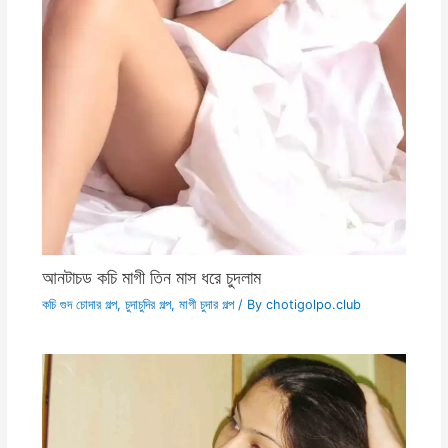
আনটাচড কচি মাগী তিন মাস ধরে চুদলাম
কচি গুদ চোদার গল্প
,
চুদাচুদির গল্প
,
মাগী চুদার গল্প
/ By
chotigolpo.club