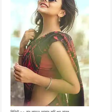
মিনিটে ৬০ বার লাদেন আমার কচি গুদ মারল