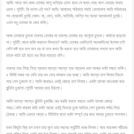
আমি: আরে নাহ আজ তোমার আপু ভাইয়ার চোদা খাবে সে জন্য গেছে কাল খেয়েছে বাবার
চোদা। সুইটি: কি বলেন এই সব? আমি: আমাদের পরিবারে সবাই খোলামেলা আমি পরিবারের
সব মেয়েকেই চুদছি যেমন- মা, বোন, ভাবি, ভাতিজি, ভাগ্নি সহ আরো অনেককেই চুদছি।
এখন শুধু তোমরা মা মেয়ে বাকি।
আজ তোমাকে চুদবো তারপর তোমার মা তারপর তোমার বড় আপুকে চুদবো। কাউকে ছাড়বো
না। সুইটি: মাকে রাজি করাবেন কিভাবে? আমি: তোমার এমনিতেই অনেকদিনের উপোষ তাই
বেশি কষ্ট হবে বলে মনে হয় না তবে কখন কি করতে হবে আমি তোমাদের বলবো বলে আমি
তাকে খাটে দুই হাতে ভর দিয়ে দাড়াতে বলি।
তারপর তার পিছে গিয়ে প্রথমে আস্তে আস্তে তার আচোদা গুদে আমার ধনটা ঘষতে থাকি।
৫ মিনিট ঘষার পর দেখি তার গুদ বেয়ে কামরস বের হচ্ছে। আমি আস্তে চাপ দিলাম পিচলে
সরে গেল ঢুকলো না। আমি আবারও একটু জোড়ে চাপ দিলাম। একটা হালকা আওয়াজ করে
মুন্ডিটা ঢুকলো।সুইটি আহহহ করে উঠলো।
আমি আস্তে আস্তে মুন্ডিটা ঢুকাচ্ছি বের করছি করতে করতে একটা হালকা জোড়ে
আরেকটা ধাক্কা মারি ধনটা আরো একটু ভিতরে ঢুকে আটকে গেল বুঝলাম পর্দায় গিয়ে
ঠেকছে। আমি এভাবে আরো ৫ মিনিটের মতো ধনটা সম্পূর্ণ বের করে আবার ঢুকাতে লাগলাম।
যখন কিছুটা ফ্রি হল তখন তার মুখে তার পরনের প্যান্টিটা গুজে দিলাম। আর আচমকা শরীরের