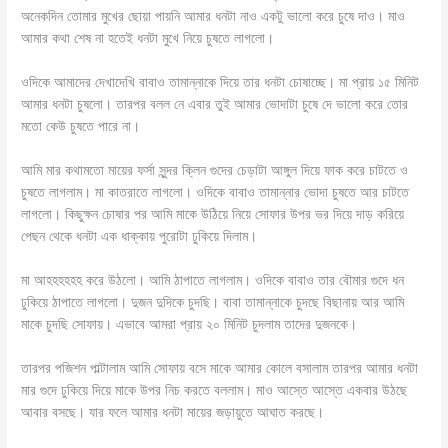
অনেকদিন তোমার মুখের ছোয়া পায়নি আমার ধনটা নাও একটু ভালো করে চুষে দাও। মাও
আমার কথা শেষ না হতেই ধনটা মুখে নিয়ে চুষতে লাগলো।
ওদিকে আমাদের দেখাদেখি বাবাও তামান্নাকে দিয়ে তার ধনটা চোষাচ্ছে। মা প্রায় ১৫ মিনিট
আমার ধনটা চুষলো। তারপর বলল নে এবার তুই আমার ভোদাটা চুষে দে ভালো করে তোর
মতো কেউ চুষতে পারে না।
আমি মার কথামতো মায়ের ফর্সা সুন্দর ক্লিন গুদের চেড়াটা আঙ্গুল দিয়ে ফাক করে চাটতে ও
চুষতে লাগলাম। মা কাতরাতে লাগলো। ওদিকে বাবাও তামান্নার ভোদা চুষতে আর চাটতে
লাগলো। কিছুক্ষন চোষার পর আমি মাকে উঠিয়ে নিয়ে সোফার উপর ভর দিয়ে দাড় করিয়ে
পেছন থেকে ধনটা এক ধাক্কায় পুরোটা ঢুকিয়ে দিলাম।
মা আহহহহহহ করে উঠলো। আমি ঠাপাতে লাগলাম। ওদিকে বাবাও তার বৌমার গুদে ধন
ঢুকিয়ে ঠাপাতে লাগলো। দুজন দুদিকে চুদছি। বাবা তামান্নাকে চুদছে বিছানায় আর আমি
মাকে চুদছি সোফায়। এভাবে আমরা প্রায় ২০ মিনিট চুদলাম তাদের দুজনকে।
তারপর পজিশন পাল্টালাম আমি সোফায় বসে মাকে আমার কোলে বসালাম তারপর আমার ধনটা
মার গুদে ঢুকিয়ে দিয়ে মাকে উপর নিচ করতে বললাম। মাও আস্তে আস্তে একবার উঠছে
আবার বসছে। যার ফলে আমার ধনটা মায়ের জড়ায়ুতে আঘাত করছে।