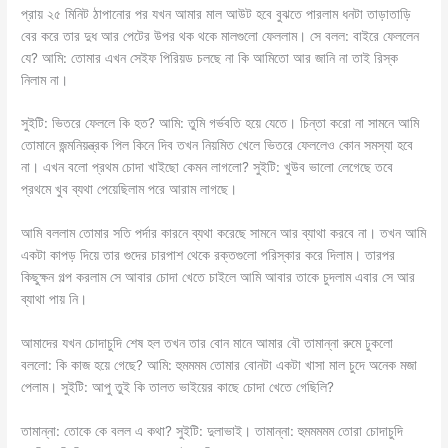
প্রায় ২৫ মিনিট ঠাপানোর পর যখন আমার মাল আউট হবে বুঝতে পারলাম ধনটা তাড়াতাড়ি
বের করে তার দুধ আর পেটের উপর থক থকে মালগুলো ফেললাম। সে বলল: বাইরে ফেললেন
যে? আমি: তোমার এখন সেইফ পিরিয়ড চলছে না কি আমিতো আর জানি না তাই রিস্ক
নিলাম না।
সুইটি: ভিতরে ফেললে কি হত? আমি: তুমি গর্ভবতি হয়ে যেতে। চিন্তা করো না সামনে আমি
তোমানে জন্মনিয়ন্ত্রক পিল কিনে দিব তখন নিয়মিত খেলে ভিতরে ফেললেও কোন সমস্যা হবে
না। এখন বলো প্রথম চোদা খাইছো কেমন লাগলো? সুইটি: খুউব ভালো লেগেছে তবে
প্রথমে খুব ব্যথা পেয়েছিলাম পরে আরাম লাগছে।
আমি বললাম তোমার সতি পর্দার কারনে ব্যথা করেছে সামনে আর ব্যাথা করবে না। তখন আমি
একটা কাপড় দিয়ে তার গুদের চারপাশ থেকে রক্তগুলো পরিস্কার করে দিলাম। তারপর
কিছুক্ষন গল্প করলাম সে আবার চোদা খেতে চাইলে আমি আবার তাকে চুদলাম এবার সে আর
ব্যাথা পায় নি।
আমাদের যখন চোদাচুদি শেষ হল তখন তার বোন মানে আমার বৌ তামান্না রুমে ঢুকলো
বললো: কি কাজ হয়ে গেছে? আমি: হুমমমম তোমার বোনটা একটা খাসা মাল চুদে অনেক মজা
পেলাম। সুইটি: আপু তুই কি তালত ভাইয়ের কাছে চোদা খেতে গেছিলি?
তামান্না: তোকে কে বলল এ কথা? সুইটি: দুলাভাই। তামান্না: হুমমমমম তোরা চোদাচুদি