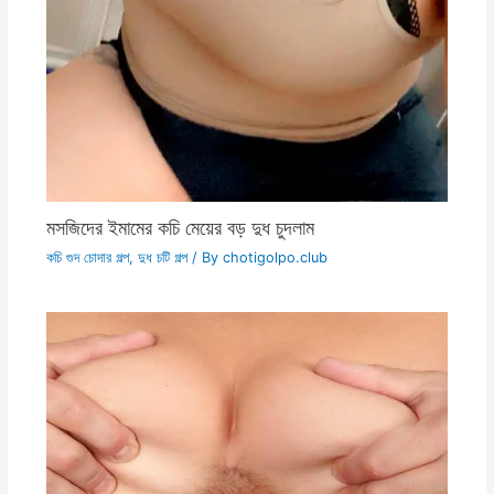
মসজিদের ইমামের কচি মেয়ের বড় দুধ চুদলাম
কচি গুদ চোদার গল্প
,
দুধ চটি গল্প
/ By
chotigolpo.club