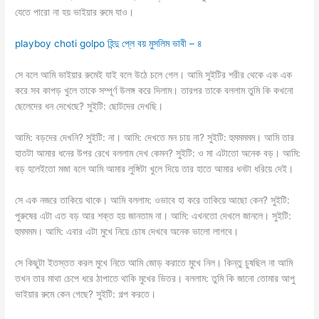
যেতে পারো না হয় ভাইয়ার রুমে যাও।
playboy choti golpo হিন্দু প্লে বয় মুসলিম ভাবী – ৪
সে বলে আমি ভাইয়ার রুমেই যাই বলে উঠে চলে গেল। আমি সুইটির শরীর থেকে এক এক
করে সব কাপড় খুলে তাকে সম্পূর্ণ উলঙ্গ করে দিলাম। তারপর তাকে বললাম তুমি কি কখনো
ছেলেদের ধন দেখেছে? সুইটি: ছোটদের দেখছি।
আমি: বড়দের দেখনি? সুইটি: না। আমি: দেখতে মন চায় না? সুইটি: হুমমমমম। আমি তার
হাতটা আমার ধনের উপর রেখে বললাম দেখ কেমন? সুইটি: ও মা এটাতো অনেক বড়। আমি:
বড় হলেইতো মজা বলে আমি আমার লুঙ্গিটা খুলে দিয়ে তার হাতে আমার ধনটা ধরিয়ে দেই।
সে এক নজরে তাকিয়ে থাকে। আমি বললাম: ওভাবে হা করে তাকিয়ে আছো কেন? সুইটি:
পুরুষের এটা এত বড় আর শক্ত হয় জানতাম না। আমি: এখনতো দেখলে জানলে। সুইটি:
হুমমমম। আমি: এবার এটা মুখে নিয়ে চোষ দেখবে অনেক ভালো লাগবে।
সে কিছুটা ইতস্তত করল মুখে নিতে আমি জোড় করাতে মুখে নিল। কিন্তু চুষছিল না আমি
তখন তার মাথা চেপে ধরে ঠাপাতে থাকি মুখের ভিতর। বললাম: তুমি কি জানো তোমার আপু
ভাইয়ার রুমে কেন গেছে? সুইটি: গল্প করতে।