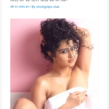
কচি গুদ চোদার গল্প
/ By
chotigolpo.club