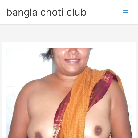
Skip
bangla choti club
to
content