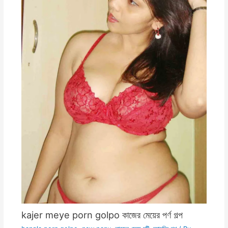
kajer meye porn golpo কাজের মেয়ের পর্ণ গল্প