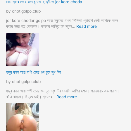
হেড স্যার জোর করে চুদলো ছাত্রীকে jor kore choda
দ
লা
লা
ম
by chotigolpo.club
ম
মা
ও
jor kore chodar golpo আজ স্কুলের বাংলা শিক্ষিকা প্রতিমা দেবী আমাকে নকল
দি
:
করার সময় ধরে ফেললেন। নকলের শাস্তি হল স্কুল…
Read more
দি
হে
র
ড
স্যা
র
জো
র
ক
হুজুর বলল আয় মাগী তোর গুদ চুদে সুখ দিব
রে
চু
by chotigolpo.club
দ
লো
হুজুর বলল আয় মাগী তোর গুদ চুদে সুখ দিব সময়টা আশির দশক। প্রত্যন্ত এক গ্রাম।
ছা
:
কাঁচা রাস্তা। বিদ্যুৎ নেই। গ্রামের…
Read more
ত্রী
হু
কে
জু
j
র
o
ব
r
ল