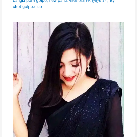
bangla porn golpo
,
new panu
,
কাজের মেয়ে চটি
,
চুদাচুদির গল্প
/ By
chotigolpo.club