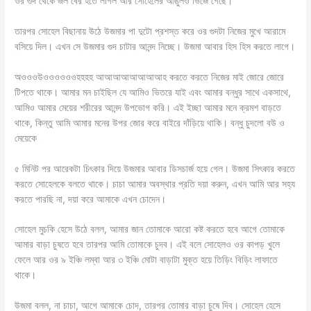
ওর গুদ থেকে জল বের হতে লাগল আর সোহেলের আঙুলও ভিজে গেছে।
তারপর সোহেল বিছানায় উঠে উজমার পা দুটো প্রশস্ত করে ওর গুদটা নিজের মুখে আরামে
বসিয়ে দিল। এখন সে উজমার গুদ চাটার আনন্দ নিচ্ছে। উজমা আবার হিস হিস করতে লাগে।
অওওওউওওওওওওহহহহ আআআআআআআআহ করতে করতে নিজের মাই জোরে জোরে
টিপতে থাকে। আমার মন চাইছিল যে আমিও ভিতরে যাই এবং আমার বন্ধুর সাথে একসাথে,
আমিও আমার মেয়ের শরীরের আনন্দ উপভোগ করি। এই ইচ্ছা আমার মনে ক্রমশ বাড়তে
থাকে, কিন্তু আমি আমার মনের উপর জোর করে বাইরে দাঁড়িয়ে থাকি। বন্ধু চুদলো বউ ও
মেয়েকে
৫ মিনিট পর আরেকটা চিৎকার দিয়ে উজমার আবার ডিসচার্জ হয়ে গেল। উজমা সিৎকার করতে
করতে সোহেলকে বলতে থাকে। চাচা আমার অবস্থার প্রতি দয়া করুন, এখন আমি আর সহ্য
করতে পারছি না, দয়া করে আমাকে এখন চোদেন।
সোহেল মুচকি হেসে উঠে বলল, আমার জান তোমাকে আরো কষ্ট করতে হবে আগে তোমাকে
আমার বাড়া চুষতে হবে তারপর আমি তোমাকে চুদব। এই বলে সোহেলও ওর কাপড় খুলে
ফেলে আর ওর ৯ ইঞ্চি লম্বা আর ৩ ইঞ্চি মোটা বাড়াটা মুক্ত হয়ে তিড়িং বিড়িং লাফাতে
থাকে।
উজমা বলল, না চাচা, আগে আমাকে চোদ, তারপর তোমার বাড়া চুষে দিব। সোহেল হেসে