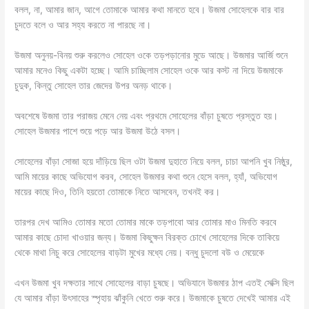
বলল, না, আমার জান, আগে তোমাকে আমার কথা মানতে হবে। উজমা সোহেলকে বার বার
চুদতে বলে ও আর সহ্য করতে না পারছে না।
উজমা অনুনয়-বিনয় শুরু করলেও সোহেল ওকে তড়পড়ানোর মুডে আছে। উজমার আর্জি শুনে
আমার মনেও কিছু একটা হচ্ছে। আমি চাচ্ছিলাম সোহেল ওকে আর কস্ট না দিয়ে উজমাকে
চুদুক, কিন্তু সোহেল তার জেদের উপর অনড় থাকে।
অবশেষে উজমা তার পরাজয় মেনে নেয় এবং প্রথমে সোহেলের বাঁড়া চুষতে প্রস্তুত হয়।
সোহেল উজমার পাশে শুয়ে পড়ে আর উজমা উঠে বসল।
সোহেলের বাঁড়া সোজা হয়ে দাঁড়িয়ে ছিল ওটা উজমা দুহাতে নিয়ে বলল, চাচা আপনি খুব নিষ্ঠুর,
আমি মায়ের কাছে অভিযোগ করব, সোহেল উজমার কথা শুনে হেসে বলল, হ্যাঁ, অভিযোগ
মায়ের কাছে দিও, তিনি হয়তো তোমাকে নিতে আসবেন, তখনই কর।
তারপর দেখ আমিও তোমার মতো তোমার মাকে তড়পাবো আর তোমার মাও মিনতি করবে
আমার কাছে চোদা খাওয়ার জন্য। উজমা কিছুক্ষন বিরক্ত চোখে সোহেলের দিকে তাকিয়ে
থেকে মাথা নিচু করে সোহেলের বাড়টা মুখের মধ্যে নেয়। বন্ধু চুদলো বউ ও মেয়েকে
এখন উজমা খুব দক্ষতার সাথে সোহেলের বাড়া চুষছে। অভিযানে উজমার ঠাপ এতই সেক্সি ছিল
যে আমার বাঁড়া উৎসাহের স্পৃহায় ঝাঁকুনি খেতে শুরু করে। উজমাকে চুষতে দেখেই আমার এই