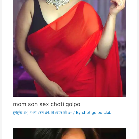
mom son sex choti golpo
চুদাচুদির গল্প
,
বাংলা সেক্স গল্প
,
মা ছেলে চটি গল্প
/ By
chotigolpo.club