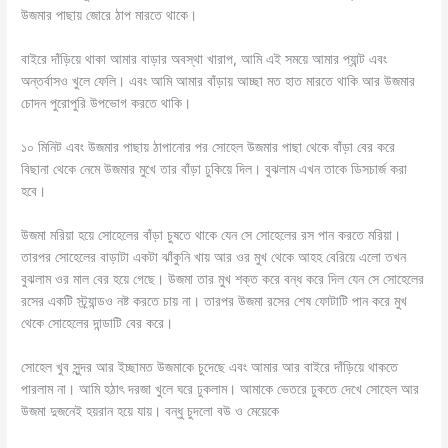
উজমার পাছায় জোরে ঠাপ মারতে থাকে।
বাইরে দাঁড়িয়ে থাকা আমার বাড়ার অবস্থা খারাপ, আমি এই সময়ে আমার প্যান্ট এবং
অন্তর্বাসও খুলে ফেলি। এবং আমি আমার বাঁড়ায় আচ্ছা মত হাত মারতে থাকি আর উজমার
চোদন পুরোপুরি উপভোগ করতে থাকি।
১০ মিনিট এবং উজমার পাছায় ঠাপানোর পর সোহেল উজমার পাছা থেকে বাঁড়া বের করে
বিছানা থেকে নেমে উজমার মুখে তার বাঁড়া ঢুকিয়ে দিল। বুঝলাম এখন তাকে ডিসচার্জ করা
হবে।
উজমা মরিয়া হয়ে সোহেলের বাঁড়া চুষতে থাকে যেন সে সোহেলের রস পান করতে মরিয়া।
তারপর সোহেলের বাড়াটা একটা ঝাঁকুনি খায় আর ওর মুখ থেকে আহহ বেরিয়ে এলো তখন
বুঝলাম ওর মাল বের হয়ে গেছে। উজমা তার মুখ শক্ত করে বন্ধ করে দিল যেন সে সোহেলের
রসের একটি স্ট্র্যান্ডও নষ্ট করতে চায় না। তারপর উজমা রসের শেষ ফোটাটি পান করে মুখ
থেকে সোহেলের দান্ডাটি বের করে।
সোহেল খুব সুন্দর আর ইচ্ছামত উজমাকে চুদেছে এবং আমার আর বাইরে দাঁড়িয়ে থাকতে
পারলাম না। আমি হঠাৎ দরজা খুলে ঘরে ঢুকলাম। আমাকে ভেতরে ঢুকতে দেখে সোহেল আর
উজমা দুজনেই হয়রান হয়ে যায়। বন্ধু চুদলো বউ ও মেয়েকে