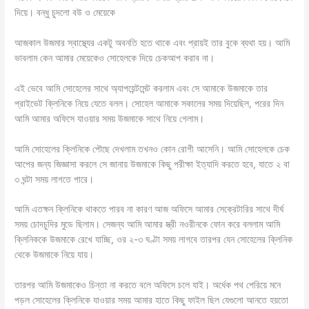
দিয়ে। বন্ধু চুদলো বউ ও মেয়েকে
আজকাল উজমার স্বাস্থ্যের একটু অবনতি হতে থাকে এবং প্রায়ই তার বুকে ব্যথা হয়। আমি
ভাবলাম কেন আমার মেয়েকেও সোহেলকে দিয়ে চেকআপ করাব না।
এই ভেবে আমি সোহেলের সাথে অ্যাপয়েন্টমেন্ট করলাম এবং সে আমাকে উজমাকে তার
প্রাইভেট ক্লিনিকে নিয়ে যেতে বলল। সোহেল আমাকে সকালের সময় দিয়েছিল, পরের দিন
আমি আমার অফিসে যাওয়ার সময় উজমাকে সাথে নিয়ে গেলাম।
আমি সোহেলের ক্লিনিকে পৌছে দেখলাম তখনও কোন রোগী আসেনি। আমি সোহেলকে চেক
আপের জন্য জিজ্ঞাসা করলে সে জানায় উজমাকে কিছু পরীক্ষা ইত্যাদি করতে হবে, যাতে ২ বা
৩ ঘন্টা সময় লাগতে পারে।
আমি এতক্ষন ক্লিনিকে থাকতে পারব না কারণ আজ অফিসে আমার সেক্রেটারির সাথে দীর্ঘ
সময় চোদচুদির মুডে ছিলাম। সেজন্য আমি আমার স্ত্রী নওরীনকে ফোন করে বললাম আমি
ক্লিনিককে উজমাকে রেখে যাচ্ছি, ওর ২-৩ ঘণ্টা সময় লাগবে তারপর যেন সোহেলের ক্লিনিক
থেকে উজমাকে নিয়ে যায়।
তারপর আমি উজমাকেও চিন্তা না করতে বলে অফিসে চলে যাই। অর্ধেক পথ পেরিয়ে মনে
পড়ল সোহেলের ক্লিনিকে যাওয়ার সময় আমার হাতে কিছু ফাইল ছিল যেগুলো আনতে হয়তো