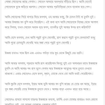
সোজা সোহেলের কাছে গেলাম। সোহেল অসহায় অবস্থায় দাঁড়িয়ে ছিল। আমি যেতেই
সোহেলকে বুকে জড়িয়ে ধরলাম। সোহেল আমার প্রতিক্রিয়া দেখে হতবাক হয়ে গেল।
আমি সোহেলের পিঠে থাপরে দিয়ে বললাম, ওহ আমার বন্ধু, কি চোদন টাই না চুদলি তুই।
আমার উজমার মন খুশি করে দিয়েছিস। এই কথা বলে আমি সোহেলকে নিজের থেকে আলাদা
করে নিলাম, তখন সোহেল অবাক হয়ে বলল, তানভীর তুই আমার উপর রাগ করিসনি?
আমি হেসে বললাম, দেখ আমি প্যান্ট খুলে ফেলেছি, রাগ করলে প্যান্ট খুলে ফেলতাম? বন্ধু
আমি পুরো চোদাচুদি দেখেছি আর মজা পেয়ে প্যান্ট খুলে ফেলেছি।
উজমা তখনও শকে ছিল এবং এখনও পর্যন্ত তার মুখ থেকে কিছুই বের হয়নি।
আমি আবার বললাম, প্রথমে আমি রাগ করেছিলাম কিন্তু তুই এত অসাধারন ভাবে উজমাকে
চুদলি যে আমি আমার সব রাগ ভুলে গেলাম আর উজমাকে আনন্দের সাথে চুদতে দেখতে
থাকলো। এবার সোহেলও হেসে বলল, ম্যান, তোকে দেখে তো আমি ভয়ই পেয়েছিলাম।
আমি মুচকি হেসে বললাম, ইয়ার আজ তুমি আমার মন খুশি করেছ যে তোর ধম আছে, ইয়ার
খুব মজা পেয়েছি তোর উজমাকে চুদতে দেখে। আমার বাড়া এখনও খাড়া হয়ে আছে।
সোহেলও হাসতে লাগলো তারপর উজমাকে বললো, ডার্লিং এখন তোমার বাবারও যখন কোনো
আপত্তি নেই, তো আমরা তোমাকে একসাথে চুদি?