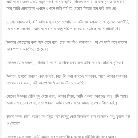
এটি আমার জন্য একটি নতুন শক। আমার স্ত্রীই সোহেলকে তার মেয়েকে চুদতে বলেছে।
আর আমি বোকাচোদা এখানে ওখানে মাগি লাগিয়ে বেড়াই নিজের ঘরে কচি মাল রেখে।
চোখের সামনে এই কচি কলিকে ফুল হতে দেখেছি মন চাইলেও কখনও চোখ তুলেও তাকাইনি,
মেয়ে বলে জেনেছি। আর আমার খাস বন্ধু কচি পাকা খেয়ে বেড়াচ্ছে আমি জানিই না।
উজমার সোহেলের কথা শুনে হেসে বলে, চাচা আপনিও অসাধারণ। মা কে ভাবী বলে ডাকেন
আর পাপার অবর্তমানে চোদেন।
সোহেল হেসে বললো, সোনামণি, আমি তোমাকে মেয়ে বলে ডাকি আবার তোমাকে চুদিও।
উজমাও হাসতে লাগলো এবং বললো, চাচা কি কথা বলতেই থাকবেন, আগে আমার সমস্যার
সমাধান বের করুন, এই কারণে আমি অনেক টেনশনে আছি।
সোহেল উজমার ঠোঁটে চুমু খেয়ে বলল, আমার প্রিয়, আমি একজন ডাক্তার আর এটি আমার
জন্য বাম হাতের খেলা, তবে প্রথমে আমি তোমার সাথে আমার তৃষ্ণা মেটাতে চাই।
উজমা বলল, চাচা, আমার আপত্তি নেই কিন্তু কেউ ক্লিনিকে চলে আসলে? বন্ধু চুদলো বউ
ও মেয়েকে
সোহেল হেসে বলল, আমি আমার সকল সহকারীকে আজকে ছুটি দিয়েছি এবং আমার