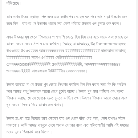
দাঁড়িয়েছে।
আর তখন উজমা স্বস্তি পেল এবং এত কষ্টের পর সোহেল অবশেষে তার বাড়া উজমার গুদে
ভরে দিল। তারপর সে উজমার পাছার মত একই গতিতে উজমার গুদ চুদতে শুরু করল।
এখন উজমার মুখ থেকে চিৎকারের পাশাপাশি জোরে হিস হিস বের হতে থাকে এবং সোহেলকে
আরও জোরে জোরে ঠাপ মারতে বলছিল। “আহহ আআআহহহ উঁহু উওওওওওওওওহহহহ
উওওহহহ উওওওহহহহ আমারররররররররর ইইইইইইইইইইইইইইইই রাজাআআআআআ্
ইইইইইইইইইইই মরেরএএএইইইই গেছিইইইইইইইইইইইইইই
চোদদদদদরেরেরেইইইইইইইইইই চোদইইইইইইইইইইয়ি, আমমমমমমমমমমমারররররর
গুদদদদদদদইইইই ফাফফফফফ টাটটটটটটায় ফেললললললল।
উজমা জানতো না যে উজমা খুব জোরে সিৎকার করছিল হিস হিস করার সময় কি কি বলছিল
আর আমার বন্ধু উজমাকে আরো বেগে চুদেই যাচ্ছে। উজমা খুব মজা পাচ্ছিল এবং দ্রুত
সিৎকার করছে, সে সোহেলকে দ্রুত চুদতে বলছিল তখন উজমার সিৎকার আরো জোরে এবং
খুব জোরে চিৎকার দিয়ে আবার জল খসায়।
উজমা ঠাণ্ডা হয়ে গিয়েছে তাই সোহেল তার গুদ থেকে বাঁড়া বের করে, সেটা তখনও সটান
দাড়ানো। আমি আমার বন্ধুকে দেখে অবাক যে তার বাড়া এত শক্তিশালী! আমি এই সময়ের
মধ্যে দুবার ডিসচার্জ করে দিতাম।