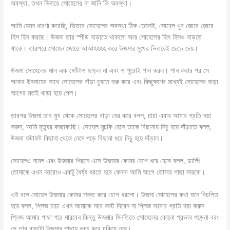
অবস্থা, তখন ভিতরে সোহেলের না জানি কি অবস্থা।
আমি যেমন ধারণা করেছি, ভিতরে সোহেলের অবস্থা ঠিক তেমনই, সোহেল খুব জোরে জোরে
হিস হিস করছে। উজমা তার স্পীড বাড়াতে থাকলো আর সোহেলের হিস হিসও বাড়তে
থাকে। তারপরে সোহেল জোরে আআহহহহ করে উজমার মুখের ভিতরেই ছেড়ে দেয়।
উজমা সোহেলের মাল এক ফোঁটাও ছাড়ল না এবং ও পুরোই পান করল। পান করার পর সে
আবার উৎসাহের সাথে সোহেলের বাঁড়া চুষতে শুরু করে এবং কিছুক্ষণের মধ্যেই সোহেলের বাড়া
আগের মতই খাড়া হয়ে গেল।
তারপর উজমা তার মুখ থেকে সোহেলের বাড়া বের করে বলল, চাচা এবার আমার প্রতি দয়া
করুন, আমি মৃত্যুর কাছাকাছি। সোহেল মুচকি হেসে তাকে বিছানায় নিচু হয়ে দাঁড়াতে বলল,
উজমা ফটাফট বিছানা থেকে নেমে পড়ে বিছানা ধরে নিচু হয়ে দাঁড়াল।
সোহেলও নামল এবং উজমার পিছনে এসে উজমার কোমর চেপে ধরে হেসে বলল, ডার্লিং
তোমাকে এখন আরোও একটু ধৈর্য্য ধরতে হবে কেননা আমি আগে তোমার পাছা মারবো।
এই বলে সোহেল উজমার কোমর শক্ত করে চেপে ধরলো। উজমা সোহেলের কথা শুনে বিচলিত
হয়ে বলল, প্লিজ চাচা এখন আমাকে আর কস্ট দিবেন না প্লিজ আমার প্রতি দয়া করুন
প্লিজ আমার পাছা পরে মারবেন কিন্তু উজমার মিনতিতে সোহেলের কোনো প্রভাব পড়েনা বরং
সে তার বাড়াটা উজমার পাছায় ভচৎ করে ঢুকিয়ে দেয়।