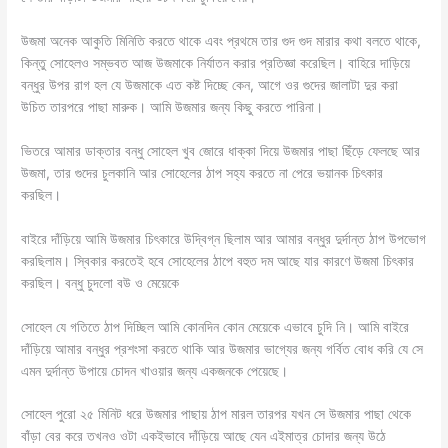
উজমা অনেক আকুতি মিনিতি করতে থাকে এবং প্রথমে তার গুদ গুদ মারার কথা বলতে থাকে,
কিন্তু সোহেলও সম্ভবত আজ উজমাকে নির্যাতন করার প্রতিজ্ঞা করেছিল। বাহিরে দাড়িয়ে
বন্ধুর উপর রাগ হল যে উজমাকে এত কষ্ট দিচ্ছে কেন, আগে ওর গুদের জালাটা দুর করা
উচিত তারপরে পাছা মারুক। আমি উজমার জন্য কিছু করতে পারিনা।
ভিতরে আমার ডাক্তার বন্ধু সোহেল খুব জোরে ধাক্কা দিয়ে উজমার পাছা ছিঁড়ে ফেলছে আর
উজমা, তার গুদের চুলকানি আর সোহেলের ঠাপ সহ্য করতে না পেরে ভয়ানক চিৎকার
করছিল।
বাইরে দাঁড়িয়ে আমি উজমার চিৎকারে উদ্বিগ্ন ছিলাম আর আমার বন্ধুর দুর্দান্ত ঠাপ উপভোগ
করছিলাম। স্বিকার করতেই হবে সোহেলের ঠাপে বহুত দম আছে যার কারণে উজমা চিৎকার
করছিল। বন্ধু চুদলো বউ ও মেয়েকে
সোহেল যে গতিতে ঠাপ দিচ্ছিল আমি কোনদিন কোন মেয়েকে এভাবে চুদি নি। আমি বাইরে
দাঁড়িয়ে আমার বন্ধুর প্রশংসা করতে থাকি আর উজমার ভাগ্যের জন্য গর্বিত বোধ করি যে সে
এমন দুর্দান্ত উপায়ে চোদন খাওয়ার জন্য একজনকে পেয়েছে।
সোহেল পুরো ২৫ মিনিট ধরে উজমার পাছায় ঠাপ মারল তারপর যখন সে উজমার পাছা থেকে
বাঁড়া বের করে তখনও ওটা একইভাবে দাঁড়িয়ে আছে যেন এইমাত্র চোদার জন্য উঠে