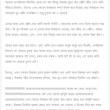
প্রথমে ভেবেছিলাম ক্লিনিক থেকে চলে যাব কিন্তু উজমার সুন্দর আর সেক্সি শরীর দেখে আমি
দাঁড়িয়ে রইলাম। ভিতরে এখন সোহেল উজমাকে সম্পূর্ণ উলঙ্গ করে দিয়েছে আর উজমাকে নগ্ন
অবস্থায় খুব সেক্সি দেখাচ্ছিল। বন্ধু চুদলো বউ ও মেয়েকে
চোদার জন্য এমন সেক্সি মেয়ে আমি কখনই পাইনি। সোহেলের ভাগ্য দেখে হিংসা করতেন শুরু
করি। কি খুশ কিসমত ওর যে চোদার জন্য উজমাকে পেয়েছে, যার শরীর এত সেক্সি। আমার
মনের মধ্যেও মেয়েকে…(না.. এখন আর নিজের মেয়ে বলে মনে হচ্ছে না) চোদার ইচ্ছা জাগে।
আমার বাড়া শক্ত হয়ে উঠল। হ্যাঁ, আমি এখন একজন কামুক মানুষ হয়ে গিয়েছি, দেখছিলাম
কিভাবে সৎ মেয়েকে চুদছে আর আমার মনেও তাকে চোদার জন্য ব্যাকুলতা অনুভব করি।
আপনারা আমাকে যাই বলেন, রক্ষক হয়ে ভক্ষক। আমি যাই হই না কেন, এই সময়ে আমি
আমার সৎ মেয়েকে চুদতে চাই।
ভিতরে, এখন সোহেল উজমার বুবসে চুম্বন করছিল এবং একই সাথে উজমার গুদে আঙ্গুলি
করছে। উজমার শরীর উত্তেজনায় কাঁপছে, আর মুখ থেকে অবিরাম হিসহিস বের হচ্ছিল।
উউউউউউউউউউ আআআআআআহহহহহহহহহহহহহহহ আমার গুদ ফেড়ে ফেলুন চাচা
উউউউউউউউউফফফফফফফফফ এটা এখন অনেক কুটকুট করছে আআআআআআ
হহহহহহহহহহহহহ এখন সোহেল উজমার মাই চুষছে আর জোরে জোরে গুদে আঙ্গুলি করতে
থাকে। উজমার হিসহিস ক্রমশ জোরে হতে লাগলো এবং তারপর ও চিৎকার দিয়ে জল খসায়