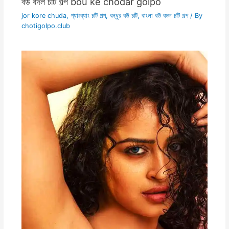
বউ বদল চটি গল্প bou ke chodar golpo
jor kore chuda
,
গ্যাংব্যাং চটি গল্প
,
বন্ধুর বউ চটি
,
বাংলা বউ বদল চটি গল্প
/ By
chotigolpo.club