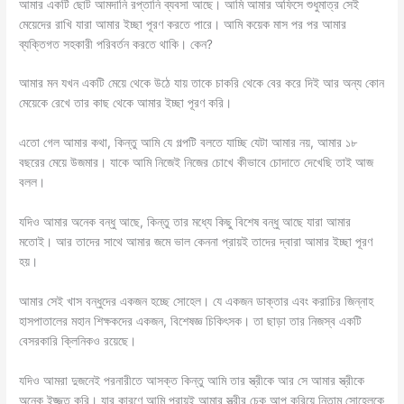
আমার একটি ছোট আমদানি রপ্তানি ব্যবসা আছে। আমি আমার অফিসে শুধুমাত্র সেই
মেয়েদের রাখি যারা আমার ইচ্ছা পূরণ করতে পারে। আমি কয়েক মাস পর পর আমার
ব্যক্তিগত সহকারী পরিবর্তন করতে থাকি। কেন?
আমার মন যখন একটি মেয়ে থেকে উঠে যায় তাকে চাকরি থেকে বের করে দিই আর অন্য কোন
মেয়েকে রেখে তার কাছ থেকে আমার ইচ্ছা পূরণ করি।
এতো গেল আমার কথা, কিন্তু আমি যে গল্পটি বলতে যাচ্ছি যেটা আমার নয়, আমার ১৮
বছরের মেয়ে উজমার। যাকে আমি নিজেই নিজের চোখে কীভাবে চোদাতে দেখেছি তাই আজ
বলল।
যদিও আমার অনেক বন্ধু আছে, কিন্তু তার মধ্যে কিছু বিশেষ বন্ধু আছে যারা আমার
মতোই। আর তাদের সাথে আমার জমে ভাল কেননা প্রায়ই তাদের দ্বারা আমার ইচ্ছা পূরণ
হয়।
আমার সেই খাস বন্ধুদের একজন হচ্ছে সোহেল। যে একজন ডাক্তার এবং করাচির জিন্নাহ
হাসপাতালের মহান শিক্ষকদের একজন, বিশেষজ্ঞ চিকিৎসক। তা ছাড়া তার নিজস্ব একটি
বেসরকারি ক্লিনিকও রয়েছে।
যদিও আমরা দুজনেই পরনারীতে আসক্ত কিন্তু আমি তার স্ত্রীকে আর সে আমার স্ত্রীকে
অনেক ইজ্জত করি। যার কারণে আমি প্রায়ই আমার স্ত্রীর চেক আপ করিয়ে নিতাম সোহেলকে