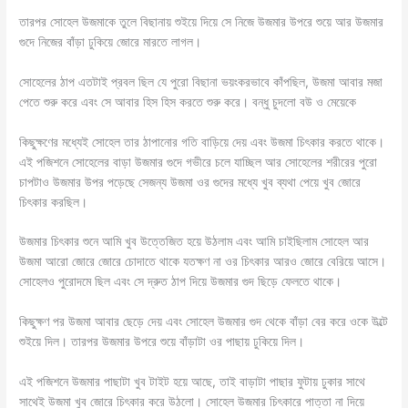
তারপর সোহেল উজমাকে তুলে বিছানায় শুইয়ে দিয়ে সে নিজে উজমার উপরে শুয়ে আর উজমার
গুদে নিজের বাঁড়া ঢুকিয়ে জোরে মারতে লাগল।
সোহেলের ঠাপ এতটাই প্রবল ছিল যে পুরো বিছানা ভয়ংকরভাবে কাঁপছিল, উজমা আবার মজা
পেতে শুরু করে এবং সে আবার হিস হিস করতে শুরু করে। বন্ধু চুদলো বউ ও মেয়েকে
কিছুক্ষণের মধ্যেই সোহেল তার ঠাপানোর গতি বাড়িয়ে দেয় এবং উজমা চিৎকার করতে থাকে।
এই পজিশনে সোহেলের বাড়া উজমার গুদে গভীরে চলে যাচ্ছিল আর সোহেলের শরীরের পুরো
চাপটাও উজমার উপর পড়েছে সেজন্য উজমা ওর গুদের মধ্যে খুব ব্যথা পেয়ে খুব জোরে
চিৎকার করছিল।
উজমার চিৎকার শুনে আমি খুব উত্তেজিত হয়ে উঠলাম এবং আমি চাইছিলাম সোহেল আর
উজমা আরো জোরে জোরে চোদাতে থাকে যতক্ষণ না ওর চিৎকার আরও জোরে বেরিয়ে আসে।
সোহেলও পুরোদমে ছিল এবং সে দ্রুত ঠাপ দিয়ে উজমার গুদ ছিড়ে ফেলতে থাকে।
কিছুক্ষণ পর উজমা আবার ছেড়ে দেয় এবং সোহেল উজমার গুদ থেকে বাঁড়া বের করে ওকে উল্টে
শুইয়ে দিল। তারপর উজমার উপরে শুয়ে বাঁড়াটা ওর পাছায় ঢুকিয়ে দিল।
এই পজিশনে উজমার পাছাটা খুব টাইট হয়ে আছে, তাই বাড়াটা পাছার ফুটায় ঢুকার সাথে
সাথেই উজমা খুব জোরে চিৎকার করে উঠলো। সোহেল উজমার চিৎকারে পাত্তা না দিয়ে