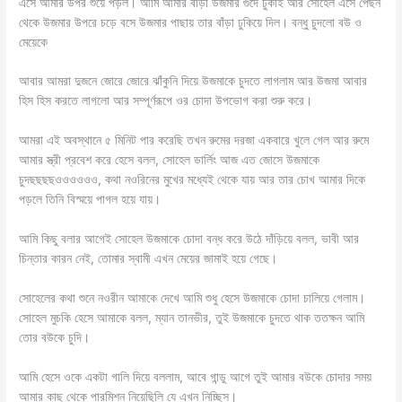
এসে আমার উপর শুয়ে পড়ল। আমি আমার বাঁড়া উজমার গুদে ঢুকাই আর সোহেল এসে পেছন
থেকে উজমার উপরে চড়ে বসে উজমার পাছায় তার বাঁড়া ঢুকিয়ে দিল। বন্ধু চুদলো বউ ও
মেয়েকে
আবার আমরা দুজনে জোরে জোরে ঝাঁকুনি দিয়ে উজমাকে চুদতে লাগলাম আর উজমা আবার
হিস হিস করতে লাগলো আর সম্পূর্ণরূপে ওর চোদা উপভোগ করা শুরু করে।
আমরা এই অবস্থানে ৫ মিনিট পার করেছি তখন রুমের দরজা একবারে খুলে গেল আর রুমে
আমার স্ত্রী প্রবেশ করে হেসে বলল, সোহেল ডার্লিং আজ এত জোসে উজমাকে
চুদছছছছওওওওওও, কথা নওরিনের মুখের মধ্যেই থেকে যায় আর তার চোখ আমার দিকে
পড়লে তিনি বিস্ময়ে পাগল হয়ে যায়।
আমি কিছু বলার আগেই সোহেল উজমাকে চোদা বন্ধ করে উঠে দাঁড়িয়ে বলল, ভাবী আর
চিন্তার কারন নেই, তোমার স্বামী এখন মেয়ের জামাই হয়ে গেছে।
সোহেলের কথা শুনে নওরীন আমাকে দেখে আমি শুধু হেসে উজমাকে চোদা চালিয়ে গেলাম।
সোহেল মুচকি হেসে আমাকে বলল, ম্যান তানভীর, তুই উজমাকে চুদতে থাক ততক্ষন আমি
তোর বউকে চুদি।
আমি হেসে ওকে একটা গালি দিয়ে বললাম, আবে গান্ডু আগে তুই আমার বউকে চোদার সময়
আমার কাছ থেকে পারমিশন নিয়েছিলি যে এখন নিচ্ছিস।