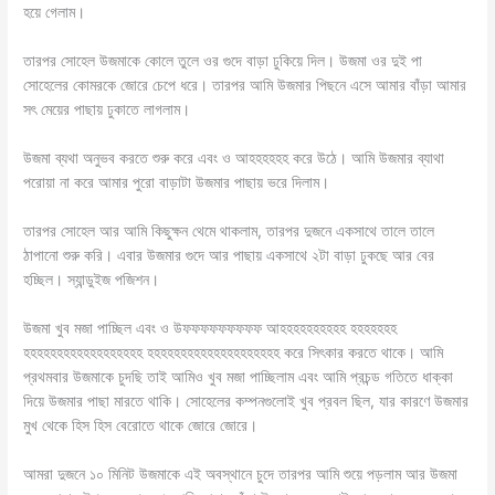
হয়ে গেলাম।
তারপর সোহেল উজমাকে কোলে তুলে ওর গুদে বাড়া ঢুকিয়ে দিল। উজমা ওর দুই পা
সোহেলের কোমরকে জোরে চেপে ধরে। তারপর আমি উজমার পিছনে এসে আমার বাঁড়া আমার
সৎ মেয়ের পাছায় ঢুকাতে লাগলাম।
উজমা ব্যথা অনুভব করতে শুরু করে এবং ও আহহহহহহ করে উঠে। আমি উজমার ব্যাথা
পরোয়া না করে আমার পুরো বাড়াটা উজমার পাছায় ভরে দিলাম।
তারপর সোহেল আর আমি কিছুক্ষন থেমে থাকলাম, তারপর দুজনে একসাথে তালে তালে
ঠাপানো শুরু করি। এবার উজমার গুদে আর পাছায় একসাথে ২টা বাড়া ঢুকছে আর বের
হচ্ছিল। স্যান্ডুইজ পজিশন।
উজমা খুব মজা পাচ্ছিল এবং ও উফফফফফফফফফ আহহহহহহহহহহ হহহহহহহ
হহহহহহহহহহহহহহহহহহ হহহহহহহহহহহহহহহহহহহহ করে সিৎকার করতে থাকে। আমি
প্রথমবার উজমাকে চুদছি তাই আমিও খুব মজা পাচ্ছিলাম এবং আমি প্রচন্ড গতিতে ধাক্কা
দিয়ে উজমার পাছা মারতে থাকি। সোহেলের কম্পনগুলোই খুব প্রবল ছিল, যার কারণে উজমার
মুখ থেকে হিস হিস বেরোতে থাকে জোরে জোরে।
আমরা দুজনে ১০ মিনিট উজমাকে এই অবস্থানে চুদে তারপর আমি শুয়ে পড়লাম আর উজমা