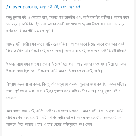
/
mayer porokia
,
বন্ধুর বউ চটি
,
বাংলা সেক্স গল্প
বন্ধু চুদলো বউ ও মেয়েকে হাই, আমার নাম তানভীর এবং আমি করাচির বাসিন্দা। আমার বয়স
৪৮ বছর। আমি বিবাহিত এবং আমার একটি সৎ মেয়ে আছে নাম উজমা যার বয়স ১৮ বছর
এখন সে বি.কম পার্ট ১ এর ছাত্রী।
আমার স্ত্রী নওরীন খুব ভালো পরিবারের মহিলা। আমার সাথে বিয়ের আগে তার আর একটা
বিয়ে হয়েছিল আর উজমা সেই ঘরের মেয়ে। যেকোন কারনেই হোক তার সেই বিয়েটা টিকেনি।
উজমার বয়স যখন ৪ তখন তাদের ডিভোর্স হয়ে যায়। আর আমার সাথে যখন বিয়ে হয় তখন
উজমার বয়স ছিল ১০। উজমাকে আমি আমার নিজের মেয়ের মতই দেখি।
বিশ্বাস করুন বা না করুন, কিন্তু এটা সত্য যে একজন পুরুষের হৃদয় কখনই একজন মহিলার
দ্বারা পূর্ণ হয় না এবং সে তার ইচ্ছা পূরণের জন্য বাইরে মৌজ মারে। বন্ধু চুদলো বউ ও
মেয়েকে
আর বলতে লজ্জা নেই আমিও সেইসব লোকদের একজন। আমার স্ত্রী থাকা সত্ত্বেও আমি
বাহিরে মৌজ করে বেরাই। এটা আমার স্ত্রীও জানে। আমার ক্যারেকটার জেনেশুনেই সে
আমাকে বিয়ে করেছে। তার ও তার মেয়ের ভবিস্যতের কথা ভেবে।