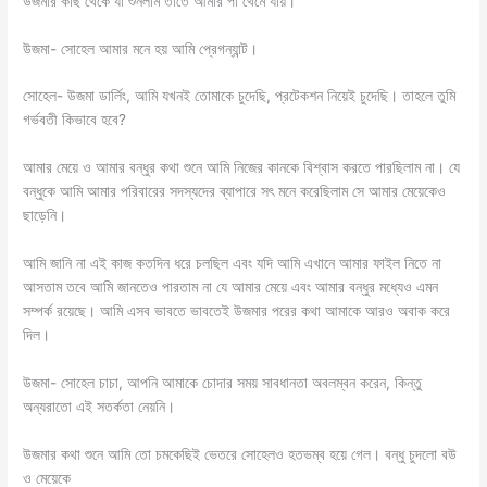
উজমার কাছ থেকে যা শুনলাম তাতে আমার পা থেমে যায়।
উজমা- সোহেল আমার মনে হয় আমি প্রেগন্যান্ট।
সোহেল- উজমা ডার্লিং, আমি যখনই তোমাকে চুদেছি, প্রটেকশন নিয়েই চুদেছি। তাহলে তুমি
গর্ভবতী কিভাবে হবে?
আমার মেয়ে ও আমার বন্ধুর কথা শুনে আমি নিজের কানকে বিশ্বাস করতে পারছিলাম না। যে
বন্ধুকে আমি আমার পরিবারের সদস্যদের ব্যাপারে সৎ মনে করেছিলাম সে আমার মেয়েকেও
ছাড়েনি।
আমি জানি না এই কাজ কতদিন ধরে চলছিল এবং যদি আমি এখানে আমার ফাইল নিতে না
আসতাম তবে আমি জানতেও পারতাম না যে আমার মেয়ে এবং আমার বন্ধুর মধ্যেও এমন
সম্পর্ক রয়েছে। আমি এসব ভাবতে ভাবতেই উজমার পরের কথা আমাকে আরও অবাক করে
দিল।
উজমা- সোহেল চাচা, আপনি আমাকে চোদার সময় সাবধানতা অবলম্বন করেন, কিন্তু
অন্যরাতো এই সতর্কতা নেয়নি।
উজমার কথা শুনে আমি তো চমকেছিই ভেতরে সোহেলও হতভম্ব হয়ে গেল। বন্ধু চুদলো বউ
ও মেয়েকে