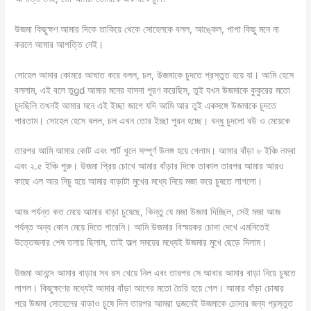
উজমা কিছুক্ষণ আমার দিকে তাকিয়ে থেকে সোহেলকে বলল, আঙ্কেল, পাপা কিছু মনে না
করলে আমার আপত্তি নেই।
সোহেল আমার কোমরে আঘাত করে বলল, চল, উজমাকে চুদতে প্রস্তুত হয়ে যা। আমি হেসে
বললাম, এই বলে তুgd আমার মনের বাসনা পূরণ করেছিস, তুই যখন উজমাকে কুকুরের মতো
চুদছিলি তখনই আমার মনে এই ইচ্ছা জাগে যদি আমি আর তুই একসঙ্গে উজমাকে চুদতে
পারতাম। সোহেল হেসে বলল, চল এখন তোর ইচ্ছা পুরন হচ্ছে। বন্ধু চুদলো বউ ও মেয়েকে
তারপর আমি আমার কোট এবং শার্ট খুলে সম্পূর্ণ উলঙ্গ হয়ে গেলাম। আমার বাঁড়া ৮ ইঞ্চি লম্বা
এবং ২.৫ ইঞ্চি পুরু। উজমা প্রিয় চোখে আমার বাঁড়ার দিকে তাকাল তারপর আমার আরও
কাছে এল আর নিচু হয়ে আমার বাড়াটা মুখের মধ্যে নিয়ে মজা করে চুষতে লাগলো।
আজ পর্যন্ত কত মেয়ে আমার বাড়া চুষেছে, কিন্তু যে মজা উজমা দিচ্ছিল, সেই মজা আজ
পর্যন্ত অন্য কোন মেয়ে দিতে পারেনি। আমি উজমার বিস্ময়কর চোদা দেখে এমনিতেই
উত্তেজনার শেষ তলায় ছিলাম, তাই অল্প সময়ের মধ্যেই উজমার মুখে ছেড়ে দিলাম।
উজমা আনন্দে আমার বাড়ার সব রস খেয়ে নিল এবং তারপর সে আবার আমার বাড়া নিয়ে চুষতে
লাগল। কিছুক্ষণের মধ্যেই আমার বাঁড়া আগের মতো তৈরি হয়ে গেল। আমার বাঁড়া চোষার
পরে উজমা সোহেলের বাড়াও চুষে দিল তারপর আমরা দুজনেই উজমাকে চোদার জন্য প্রস্তুত