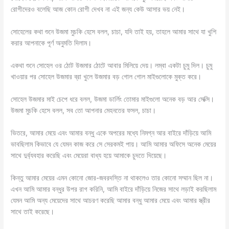
রোগীদেরও বলেছি আজ কোন রোগী দেখব না এই জন্য কেউ আসার ভয় নেই।
সোহেলের কথা শুনে উজমা মুচকি হেসে বলল, চাচা, যদি তাই হয়, তাহলে আমার সাথে যা খুশি
করার আপনাকে পূর্ণ অনুমতি দিলাম।
একথা শুনে সোহেল ওর ঠোট উজমার ঠোটে আবার মিলিয়ে দেয়। লম্বা একটা চুমু দিল। চুমু
খাওয়ার পর সোহেল উজমার ব্রা খুলে উজমার বড় গোল গোল মাইগুলোকে মুক্ত করে।
সোহেল উজমার মাই চেপে ধরে বলল, উজমা ডার্লিং তোমার মাইগুলো অনেক বড় আর সেক্সি।
উজমা মুচকি হেসে বলল, সব তো আপনার মেহনতের ফসল, চাচা।
ভিতরে, আমার মেয়ে এবং আমার বন্ধু একে অপরের মধ্যে নিমগ্ন আর বাইরে দাঁড়িয়ে আমি
ভাবছিলাম কিভাবে যে যেমন কাজ করে সে সেরকমই পায়। আমি আমার অফিসে অনেক মেয়ের
সাথে দুর্ব্যবহার করেছি এবং মেয়েরা বাধ্য হয়ে আমাকে চুদতে দিয়েছে।
কিন্তু আমার মেয়ের এমন কোনো জোর-জবরদস্তি না থাকলেও তার কোনো সম্মান ছিল না।
এখন আমি আমার বন্ধুর উপর রাগ করিনি, আমি বাইরে দাঁড়িয়ে নিজের সাথে লড়াই করছিলাম
যেমন আমি অন্য মেয়েদের সাথে আচরণ করেছি আমার বন্ধু আমার মেয়ে এবং আমার স্ত্রীর
সাথে তাই করেছে।