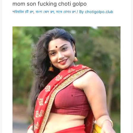
mom son fucking choti golpo
পারিবারিক চটি গল্প
,
বাংলা সেক্স গল্প
,
মাকে চোদার গল্প
/ By
chotigolpo.club