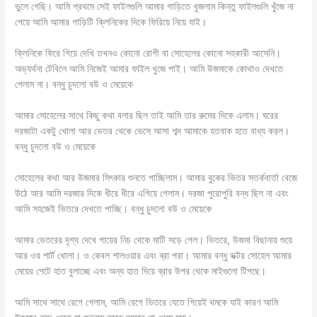
ভুলে গেছি। আমি প্রথমে সেই ফাইলগুলি আমার গাড়িতে খুজলাম কিন্তু ফাইলগুলি খুঁজে না
পেয়ে আমি আমার গাড়িটি ক্লিনিকের দিকে ফিরিয়ে নিয়ে যাই।
ক্লিনিকে ফিরে গিয়ে দেখি তখনও কোনো রোগী বা সোহেলের কোনো সহকারী আসেনি।
অভ্যর্থনা টেবিলে আমি নিজেই আমার ফাইল খুজে পাই। আমি উজমাকে কোথাও দেখতে
পেলাম না। বন্ধু চুদলো বউ ও মেয়েকে
আমার সোহেলের সাথে কিছু কথা বলার ছিল তাই আমি তার রুমের দিকে এলাম। ঘরের
দরজাটা একটু খোলা আর ভেতর থেকে ভেসে আসা শব্দ আমাকে হতবাক হতে বাধ্য করল।
বন্ধু চুদলো বউ ও মেয়েকে
সোহেলের কথা আর উজমার সিৎকার শুনতে পাচ্ছিলাম। আমার বুকের ভিতর সতর্কবার্তা বেজে
উঠে আর আমি দরজার দিকে ধীরে ধীরে এগিয়ে গেলাম। দরজা পুরোপুরি বন্ধ ছিল না এবং
আমি সহজেই ভিতরে দেখতে পাচ্ছি। বন্ধু চুদলো বউ ও মেয়েকে
আমার ভেতরের দৃশ্য দেখে পায়ের নিচ থেকে মাটি সড়ে গেল। ভিতরে, উজমা বিছানায় শুয়ে
আর ওর শার্ট খোলা। ও কেবল শালওয়ার এবং ব্রা পরা। আমার বন্ধু ডক্টর সোহেল আমার
মেয়ের পেটে হাত বুলাচ্ছে এবং অন্য হাত দিয়ে ব্রার উপর থেকে মাইগুলো টিপছে।
আমি সাথে সাথে রেগে গেলাম, আমি রেগে ভিতরে যেতে গিয়েই থমকে যাই কারণ আমি