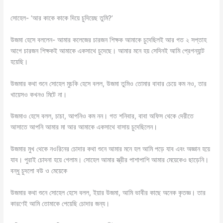
সোহেল- ‘আর কাকে কাকে দিয়ে চুদিয়েছ তুমি?’
উজমা হেসে বললেন- আমার কলেজের চারজন শিক্ষক আমাকে চুদেছিলই আর গত ২ সপ্তাহ
আগে চারজন শিক্ষকই আমাকে একসাথে চুদেছে। আমার মনে হয় সেদিনই আমি প্রেগন্যান্ট
হয়েছি।
উজমার কথা শুনে সোহেল মুচকি হেসে বলল, উজমা তুমিও তোমার বাবার চেয়ে কম নও, তার
খায়েসও কখনও মিটে না।
উজমাও হেসে বলল, চাচা, আপনিও কম নন। গত শনিবার, বাবা অফিস থেকে দেরীতে
আসাতে আপনি আমার মা আর আমাকে একসাথে বাসায় চুদেছিলেন।
উজমার মুখ থেকে নওরিনের চোদার কথা শুনে আমার মনে হল আমি পড়ে যাব এবং অজ্ঞান হয়ে
যাব। পুরাই চোদনা হয়ে গেলাম। সোহেল আমার স্ত্রীর পাশাপাশি আমার মেয়েকেও ছাড়েনি।
বন্ধু চুদলো বউ ও মেয়েকে
উজমার কথা শুনে সোহেল হেসে বলল, ইয়ার উজমা, আমি ভাবীর কাছে অনেক কৃতজ্ঞ। তার
কারণেই আমি তোমাকে পেয়েছি চোদার জন্য।