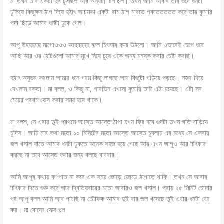
মা তখন তার একটা দুধ চুষছিল আর অন্যটা টিপছিল। তখন আমি আবার তার গুদে ধনটা
ঢুকিয়ে কিছুক্ষন ঠাপ দিয়ে হঠাৎ আচমকা একটা রাম ঠাপ মারতে পকাততততত করে তার কুমারি
পর্দা ছিড়ে আমার ধনটা ঢুকে গেল।
আপু উহহহহহ মাগোওওও আহহহহহ বলে চিৎকার করে উঠলো। আমি ওভাবেই চেপে ধরে
আছি আর ওর ঠোটগুলো আমার মুখে নিয়ে চুষে ওকে অন্য মনস্ক করার চেষ্টা করছি।
হঠাৎ অনুভব করলাম আমার ধনে গরম কিছু লাগছে আর কিছুটা গড়িয়ে পড়ছে। নজর দিয়ে
দেখলাম রক্তা। মা বলল, ও কিছু না, পারভিন এখনো কুমারি তাই এটা হয়েছে। এটা সব
মেয়ের প্রথম সেক্স করার সময় হয়ে থাকে।
মা বলল, নে এবার তুই প্রথমে আস্তে আস্তে ঠাপা যখন ফ্রি হবে গুদটা তখন গতি বাড়িয়ে
চুদিস। আমি মার কথা মতো ১০ মিনিটের মতো আস্তে আস্তে চুদলাম এর মধ্যে সে একবার
জল খসাল যাতে আমার ধনটা ঢুকতে অনেক সহজ হয়ে গেছে আর এখন আপুও আর চিৎকার
করছে না তবে আস্তে করার জন্য বলছে বারবার।
আমি আপুর কথায় কর্ণপাত না করে এক সময় জোড়ে জোড়ে ঠাপাতে থাকি। তখন সে আবার
চিৎকার দিতে শুরু করে আর দ্বিতিয়বারের মতো আবারও জল খসাল। প্রায় ২৫ মিনিট চোদার
পর আপু বলল আমি আর পারছি না তৌফিক আমার দুই বার জল খসেছে তুই এবার ধনটা বের
কর। মা বোনের সেক্স গল্প