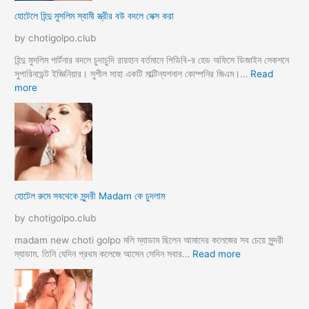
হোটেলে হিন্দু মুসলিম স্বামী স্ত্রীর বউ বদলে সেক্স করা
by chotigolpo.club
হিন্দু মুসলিম পার্টনার বদলে চুদাচুদি রায়হান বর্তমানে পিডিবি-র হেড অফিসে ডিজাইন সেকশনে
সুপারিনডেন্ট ইজ্ঞিনিয়ার। সুশীল সাহা একটি মাল্টিন্যশনাল কোম্পনির জিএম।…
Read
:
more
হো
টে
লে
হি
ন্দু
মু
স
হোটেল রুমে সবথেকে সুন্দরী Madam কে চুদলাম
লি
ম
by chotigolpo.club
স্বা
মী
madam new choti golpo মলি ম্যাডাম ছিলেন আমাদের কলেজের সব চেয়ে সুন্দরী
স্ত্রী
:
ম্যাডাম. তিনি যেদিন প্রথম কলেজে আসেন সেদিন সবার…
Read more
র
হো
ব
টে
উ
ল
ব
রু