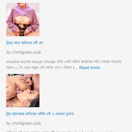
d
গু
হি
a
দ
ল্লা
চু
বি
দে
বা
সু
হ
খ
ও
দি
পা
হিন্দুর সাথে ব্যভিচার চটি গল্প
ব
ছা
চো
by chotigolpo.club
দা
র
muslim kochi meye choda আমি একটা মহিলা মাদ্রাসায় পড়ি।আমার মাদ্রাসা
গ
:
সকাল ১২ টা থেকে সন্ধ্যা ৮টা পর্যন্ত চলে। বিকাল ৪…
Read more
ল্প
হি
ন্দু
র
সা
থে
ব্য
ভি
হিন্দু ম্যানেজার মালিকের ধার্মিক বউ ও মেয়েকে চুদলো
চা
র
by chotigolpo.club
চ