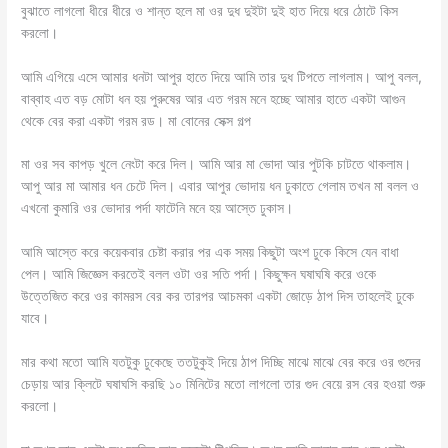
বুঝাতে লাগলো ধীরে ধীরে ও শান্ত হলে মা ওর দুধ দুইটা দুই হাত দিয়ে ধরে ঠোটে কিস
করলো।
আমি এগিয়ে এসে আমার ধনটা আপুর হাতে দিয়ে আমি তার দুধ টিপতে লাগলাম। আপু বলল,
বাব্বাহ এত বড় মোটা ধন হয় পুরুষের আর এত গরম মনে হচ্ছে আমার হাতে একটা আগুন
থেকে বের করা একটা গরম রড। মা বোনের সেক্স গল্প
মা ওর সব কাপড় খুলে নেংটা করে দিল। আমি আর মা ভোদা আর পুটকি চাটতে থাকলাম।
আপু আর মা আমার ধন চেটে দিল। এবার আপুর ভোদায় ধন ঢুকাতে গেলাম তখন মা বলল ও
এখনো কুমারি ওর ভোদার পর্দা ফাটেনি মনে হয় আস্তে ঢুকাস।
আমি আস্তে করে কয়েকবার চেষ্টা করার পর এক সময় কিছুটা অংশ ঢুকে কিসে যেন বাধা
পেল। আমি জিজ্ঞেস করতেই বলল ওটা ওর সতি পর্দা। কিছুক্ষন ঘষাঘষি করে ওকে
উত্তেজিত করে ওর কামরস বের কর তারপর আচমকা একটা জোড়ে ঠাপ দিস তাহলেই ঢুকে
যাবে।
মার কথা মতো আমি যতটুকু ঢুকেছে ততটুকুই দিয়ে ঠাপ দিচ্ছি মাঝে মাঝে বের করে ওর গুদের
চেড়ায় আর ক্লিটে ঘষাঘসি করছি ১০ মিনিটের মতো লাগলো তার গুদ বেয়ে রস বের হওয়া শুরু
করলো।