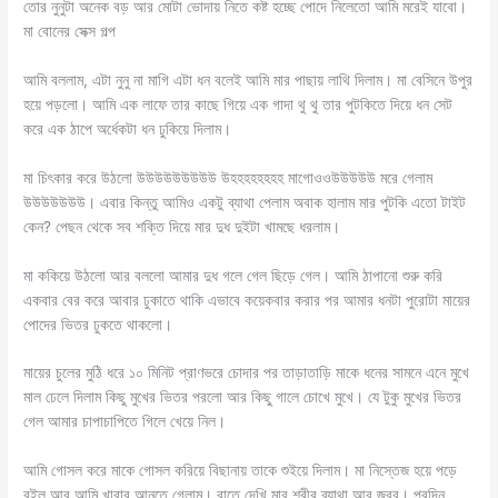
তোর নুনুটা অনেক বড় আর মোটা ভোদায় নিতে কষ্ট হচ্ছে পোদে নিলেতো আমি মরেই যাবো।
মা বোনের সেক্স গল্প
আমি বললাম, এটা নুনু না মাগি এটা ধন বলেই আমি মার পাছায় লাথি দিলাম। মা বেসিনে উপুর
হয়ে পড়লো। আমি এক লাফে তার কাছে গিয়ে এক গাদা থু থু তার পুটকিতে দিয়ে ধন সেট
করে এক ঠাপে অর্ধেকটা ধন ঢুকিয়ে দিলাম।
মা চিৎকার করে উঠলো উউউউউউউউউ উহহহহহহহহ মাগোওওউউউউউ মরে গেলাম
উউউউউউউ। এবার কিন্তু আমিও একটু ব্যাথা পেলাম অবাক হালাম মার পুটকি এতো টাইট
কেন? পেছন থেকে সব শক্তি দিয়ে মার দুধ দুইটা খামছে ধরলাম।
মা ককিয়ে উঠলো আর বললো আমার দুধ গলে গেল ছিড়ে গেল। আমি ঠাপানো শুরু করি
একবার বের করে আবার ঢুকাতে থাকি এভাবে কয়েকবার করার পর আমার ধনটা পুরোটা মায়ের
পোদের ভিতর ঢুকতে থাকলো।
মায়ের চুলের মুঠি ধরে ১০ মিনিট প্রাণভরে চোদার পর তাড়াতাড়ি মাকে ধনের সামনে এনে মুখে
মাল ঢেলে দিলাম কিছু মুখের ভিতর পরলো আর কিছু গালে চোখে মুখে। যে টুকু মুখের ভিতর
গেল আমার চাপাচাপিতে গিলে খেয়ে নিল।
আমি গোসল করে মাকে গোসল করিয়ে বিছানায় তাকে শুইয়ে দিলাম। মা নিস্তেজ হয়ে পড়ে
রইল আর আমি খাবার আনতে গেলাম। রাতে দেখি মার শরীর ব্যাথা আর জ্বর। পরদিন