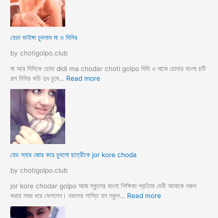
দ
মে
লে
স
সে
ব
হেডা ভাইঙ্গা চুদলাম মা ও দিদির
ক্স
থে
ক
কে
by chotigolpo.club
রা
সু
ন্দ
মা আর দিদিকে চোদা didi ma chodar choti golpo দিদি ও মাকে চোদার বাংলা চটি
রী
:
গল্প দিদির কচি দুধ চুষে…
Read more
M
হে
a
ডা
d
ভা
a
ই
m
ঙ্গা
কে
চু
চু
দ
হেড স্যার জোর করে চুদলো ছাত্রীকে jor kore choda
দ
লা
লা
ম
by chotigolpo.club
ম
মা
ও
jor kore chodar golpo আজ স্কুলের বাংলা শিক্ষিকা প্রতিমা দেবী আমাকে নকল
দি
:
করার সময় ধরে ফেললেন। নকলের শাস্তি হল স্কুল…
Read more
দি
হে
র
ড