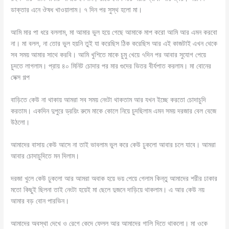
ডাক্তার এনে ঔষধ খাওয়ালাম। ৭ দিন পর সুস্থ হলো মা।
আমি মার পা ধরে বললাম, মা আমার ভুল হয়ে গেছে আমাকে মাপ করো আমি আর এমন করবো
না। মা বলল, না তোর ভুল হয়নি তুই যা করেছিস ঠিক করেছিস আর এই কাজটাই এখন থেকে
সব সময় আমার সাথে করবি। আমি খুশিতে মাকে চুমু খেয়ে ৭দিন পর আবার সুযোগ পেয়ে
চুদতে লাগলাম। প্রায় ৪০ মিনিট চোদার পর মার গুদের ভিতর বীর্যপাত করলাম। মা বোনের
সেক্স গল্প
বাড়িতে কেউ না থাকায় আমরা সব সময় নেংটা থাকতাম আর যখন ইচ্ছে করতো চোদাচুদি
করতাম। একদিন দুপুরে ড্রয়িং রুমে মাকে কোলে নিয়ে চুদছিলাম এমন সময় দরজার বেল বেজে
উঠলো।
আমাদের বাসায় কেউ আসে না তাই ভাবলাম ভুল করে কেউ ঢুকলো আবার চলে যাবে। আমরা
আবার চোদাচুদিতে মন দিলাম।
দরজা খুলে কেউ ঢুকলো আর আমরা অবাক হয়ে ভয় পেয়ে গেলাম কিন্তু আমাদের শরীর ঢাকার
মতো কিছুই ছিলনা তাই নেংটা হয়েই মা ছেলে দুজনে দাড়িয়ে থাকলাম। এ আর কেউ নয়
আমার বড় বোন পারভিন।
আমাদের অবস্থা দেখে ও রেগে কেদে ফেলল আর আমাদের গালি দিতে থাকলো। মা ওকে