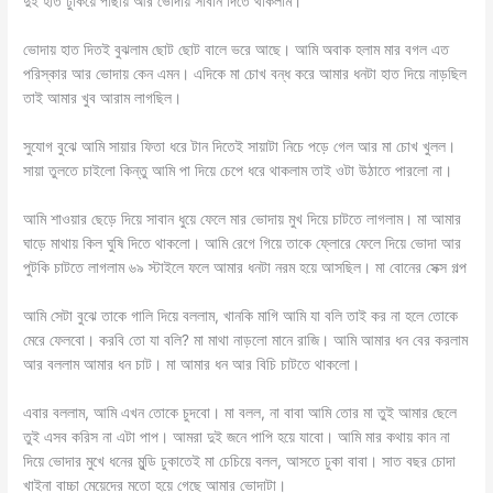
দুই হাত ঢুকিয়ে পাছায় আর ভোদায় সাবান দিতে থাকলাম।
ভোদায় হাত দিতই বুঝলাম ছোট ছোট বালে ভরে আছে। আমি অবাক হলাম মার বগল এত
পরিস্কার আর ভোদায় কেন এমন। এদিকে মা চোখ বন্ধ করে আমার ধনটা হাত দিয়ে নাড়ছিল
তাই আমার খুব আরাম লাগছিল।
সুযোগ বুঝে আমি সায়ার ফিতা ধরে টান দিতেই সায়াটা নিচে পড়ে গেল আর মা চোখ খুলল।
সায়া তুলতে চাইলো কিন্তু আমি পা দিয়ে চেপে ধরে থাকলাম তাই ওটা উঠাতে পারলো না।
আমি শাওয়ার ছেড়ে দিয়ে সাবান ধুয়ে ফেলে মার ভোদায় মুখ দিয়ে চাটতে লাগলাম। মা আমার
ঘাড়ে মাথায় কিল ঘুষি দিতে থাকলো। আমি রেগে গিয়ে তাকে ফ্লোরে ফেলে দিয়ে ভোদা আর
পুটকি চাটতে লাগলাম ৬৯ স্টাইলে ফলে আমার ধনটা নরম হয়ে আসছিল। মা বোনের সেক্স গল্প
আমি সেটা বুঝে তাকে গালি দিয়ে বললাম, খানকি মাগি আমি যা বলি তাই কর না হলে তোকে
মেরে ফেলবো। করবি তো যা বলি? মা মাথা নাড়লো মানে রাজি। আমি আমার ধন বের করলাম
আর বললাম আমার ধন চাট। মা আমার ধন আর বিচি চাটতে থাকলো।
এবার বললাম, আমি এখন তোকে চুদবো। মা বলল, না বাবা আমি তোর মা তুই আমার ছেলে
তুই এসব করিস না এটা পাপ। আমরা দুই জনে পাপি হয়ে যাবো। আমি মার কথায় কান না
দিয়ে ভোদার মুখে ধনের মুন্ডি ঢুকাতেই মা চেচিয়ে বলল, আসতে ঢুকা বাবা। সাত বছর চোদা
খাইনা বাচ্চা মেয়েদের মতো হয়ে গেছে আমার ভোদাটা।