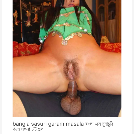
bangla sasuri garam masala বাংলা এক্স চুদাচুদি
গরম মশলা চটি গল্প