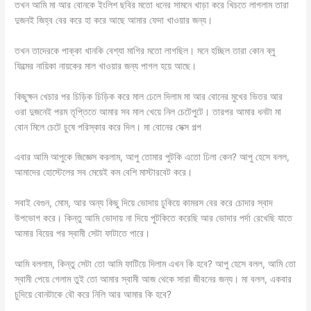
তখন আমি মা আর বোনকে ইংলিশ ছবির মতো ধনের সামনে খাড়া করে খিচতে লাগলাম তারা
দুজনই জিহ্ব বের করে হা করে আছে আমার ফেদা খাওয়ার জন্য।
তখন তাদেরকে পাক্কা খানকি বেশ্যা মাগির মতো লাগছিল। মনে হচ্ছিল তারা কোন ব্লু
ফিল্মের নায়িকা নায়কের মাল খাওয়ার জন্য পাগল হয়ে আছে।
কিছুক্ষন খেচার পর চিড়িক চিড়িক করে মাল ঢেলে দিলাম মা আর বোনের মুখের ভিতর আর
ওরা দুজনেই পরম তৃপ্তিতে আমার সব মাল খেয়ে নিল চেটেপুটে। তারপর আমার ধনটা মা
বোন মিলে চেটে চুষে পরিস্কার করে দিল। মা বোনের সেক্স গল্প
এবার আমি আপুকে জিজ্ঞেস করলাম, আপু তোমার পুটকি এতো ঢিলা কেন? আপু হেসে বলল,
আমাদের হোস্টেলের সব মেয়েই কম বেশি মাস্টারবেট করে।
সবাই বেগুন, মোম, আর অন্য কিছু দিয়ে ভোদায় ঢুকিয়ে কামরস বের করে চোদার স্বাদ
উপভোগ করে। কিন্তু আমি ভোদায় না দিয়ে পুটকিতে করেছি আর ভোদার পর্দা রেখেছি যাতে
আমার বিয়ের পর স্বামী সেটা ফাটাতে পারে।
আমি বললাম, কিন্তু সেটা তো আমি ফাটিয়ে দিলাম এখন কি হবে? আপু হেসে বলল, আমি তো
স্বামী পেয়ে গেলাম তুই তো আমার স্বামী আজ থেকে সারা জীবনের জন্য। মা বলল, একবার
চুদিয়ে বোনটাকে বৌ করে নিলি আর আমার কি হবে?