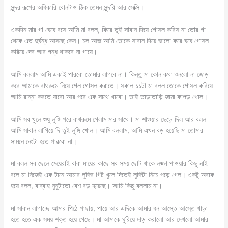
সুন্দর রূপের অধিকারি বোনটাও ঠিক তেমন সুন্দরি আর সেক্সি।
একদিন মার গা ঘেষে বসে আমি মা বলল, কিরে তুই সাবান দিয়ে গোসল করিস না তোর গা
থেকে এত দুর্ঘন্ধ আসছে কেন। চল আজ আমি তোকে সাবান দিয়ে ভালো করে ঘষে গোসল
করিয়ে দেব আর গন্ধ থাকবে না গায়ে।
আমি বললাম আমি একাই পারবো তোমার লাগবে না। কিন্তু মা কোন কথা শুনলো না জোড়
করে আমাকে বাথরুমে নিয়ে গেল গোসল করাতে। সকাল ১১টা মা বলল তোকে গোসল করিয়ে
আমি রান্না করতে যাবো আর পরে এক সাথে খাবো। তাই তাড়াতাড়ি জামা কাপড় খোল।
আমি সব খুলে শুধু লুঙ্গি পরে বাথরুমে গেলাম মার সাথে। মা শাওয়ার ছেড়ে দিল আর বলল
আমি সাবান লাগিয়ে দি তুই লুঙ্গি খোল। আমি বললাম, আমি এখন বড় হয়েছি মা তোমার
সামনে নেংটা হতে পারবো না।
মা বলল সব ছেলে মেয়েরাই বাবা মায়ের কাছে সব সময় ছোট থাকে লজ্জা পাওয়ার কিছু নাই
বলে মা নিজেই এক টানে আমার লুঙ্গির গিট খুলে দিতেই লুঙ্গিটা নিচে পড়ে গেল। একটু অবাক
হয়ে বলল, বাব্বাহ নুনুটাতো বেশ বড় হয়েছে। আমি কিছু বললাম না।
মা সাবান লাগাচ্ছে আমার পিঠে পাছায়, পায়ে আর এদিকে আমার ধন আস্তে আস্তে খাড়া
হতে হতে এক সময় শক্ত হয়ে গেছে। মা আমাকে ঘুরিয়ে দাড় করালো আর দেখলো আমার