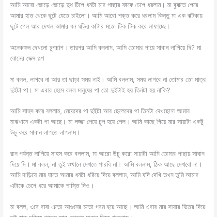
আমি আরো জোড়ে জোড়ে দুধ টিপে ধনটা মার পাছার ফাকে চেপে ধরলাম। মা বুঝতে পেরে
আমার হাত থেকে ছুটে যেতে চাইলো। আমি আরো শক্ত করে ধরলাম কিন্তু মা এক ঝটকায়
ছুটে গেল আর দেখল আমার ধন ঘড়ির কাটার মতো টিক টিক করে লাফাচ্ছে।
অনেকক্ষন দেখলো চুপচাপ। তারপর আমি বললাম, আমি তোমার পায়ে সাবান লাগিয়ে দি? মা
বোনের সেক্স গল্প
মা বলল, লাগবে না আর তা ছাড়া সময় নাই। আমি বললাম, সময় লাগবে না তোমার তো মাত্র
দুইটা পা। মা এবার হেসে বলল মানুষের পা তো দুইটাই হয় তিনটা হয় নাকি?
আমি সাহস করে বললাম, মেয়েদের পা দুইটা আর ছেলেদের পা তিনটা দেখছোনা আমার
মাঝখানে একটা পা আছে। মা লজ্জা পেয়ে চুপ হয়ে গেল। আমি কাছে গিয়ে মার সায়াটা একটু
উচু করে সাবান লাগতে লাগলাম।
রান পর্যন্ত লাগিয়ে সাহস করে বললাম, মা আরো উচু করো সায়াটা আমি তোমার পাছায় সাবান
দিয়ে দি। মা বলল, না তুই ওখানে দেখতে পারবি না। আমি বললাম, ঠিক আছে দেখবো না।
আমি দাড়িয়ে মার হাতে আমার ধনটা ধরিয়ে দিয়ে বললাম, আমি যদি দেখি তখন তুমি আমার
এটাকে চেপে ধরে আমাকে শাস্তি দিও।
মা বলল, ওরে বাবা এতো আগুনের মতো গরম হয়ে আছে। আমি এবার মার সায়ার ভিতর দিয়ে