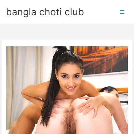
Skip
bangla choti club
to
content