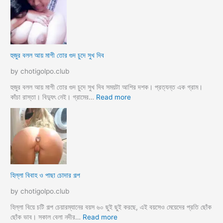
স্যা
র
জো
র
ক
হুজুর বলল আয় মাগী তোর গুদ চুদে সুখ দিব
রে
চু
by chotigolpo.club
দ
লো
হুজুর বলল আয় মাগী তোর গুদ চুদে সুখ দিব সময়টা আশির দশক। প্রত্যন্ত এক গ্রাম।
ছা
:
কাঁচা রাস্তা। বিদ্যুৎ নেই। গ্রামের…
Read more
ত্রী
হু
কে
জু
j
র
o
ব
r
ল
k
ল
o
আ
হিল্লা বিবাহ ও পাছা চোদার গল্প
r
য়
e
মা
by chotigolpo.club
c
গী
h
তো
হিল্লা বিয়ে চটি গল্প চেয়ারম্যানের বয়স ৬০ ছুই ছুই করছে, এই বয়সেও মেয়েদের প্রতি ছোঁক
o
র
:
ছোঁক ভাব। সকাল বেলা নদীর…
Read more