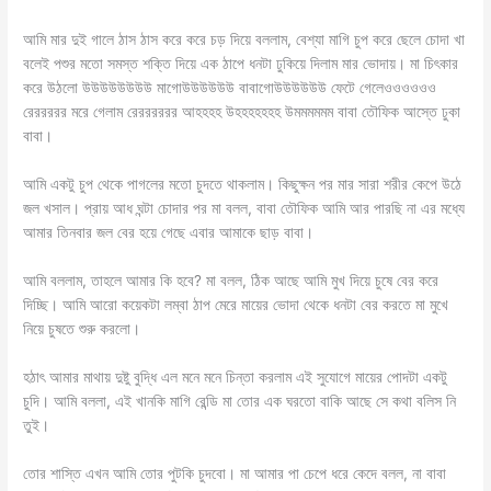
আমি মার দুই গালে ঠাস ঠাস করে করে চড় দিয়ে বললাম, বেশ্যা মাগি চুপ করে ছেলে চোদা খা
বলেই পশুর মতো সমস্ত শক্তি দিয়ে এক ঠাপে ধনটা ঢুকিয়ে দিলাম মার ভোদায়। মা চিৎকার
করে উঠলো উউউউউউউউ মাগোউউউউউউ বাবাগোউউউউউউ ফেটে গেলেওওওওওও
রেররররর মরে গেলাম রেরররররর আহহহহ উহহহহহহহ উমমমমমম বাবা তৌফিক আস্তে ঢুকা
বাবা।
আমি একটু চুপ থেকে পাগলের মতো চুদতে থাকলাম। কিছুক্ষন পর মার সারা শরীর কেপে উঠে
জল খসাল। প্রায় আধ ঘন্টা চোদার পর মা বলল, বাবা তৌফিক আমি আর পারছি না এর মধ্যে
আমার তিনবার জল বের হয়ে গেছে এবার আমাকে ছাড় বাবা।
আমি বললাম, তাহলে আমার কি হবে? মা বলল, ঠিক আছে আমি মুখ দিয়ে চুষে বের করে
দিচ্ছি। আমি আরো কয়েকটা লম্বা ঠাপ মেরে মায়ের ভোদা থেকে ধনটা বের করতে মা মুখে
নিয়ে চুষতে শুরু করলো।
হঠাৎ আমার মাথায় দুষ্টু বুদ্ধি এল মনে মনে চিন্তা করলাম এই সুযোগে মায়ের পোদটা একটু
চুদি। আমি বললা, এই খানকি মাগি রেন্ডি মা তোর এক ঘরতো বাকি আছে সে কথা বলিস নি
তুই।
তোর শাস্তি এখন আমি তোর পুটকি চুদবো। মা আমার পা চেপে ধরে কেদে বলল, না বাবা